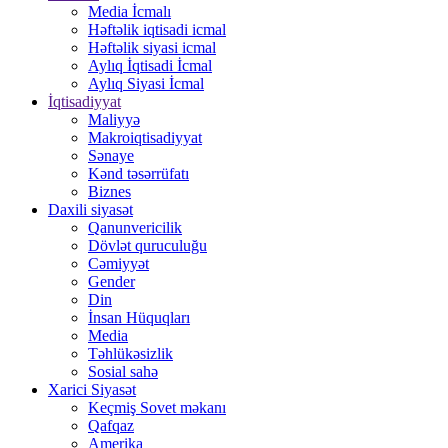
Media İcmalı
Həftəlik iqtisadi icmal
Həftəlik siyasi icmal
Aylıq İqtisadi İcmal
Aylıq Siyasi İcmal
İqtisadiyyat
Maliyyə
Makroiqtisadiyyat
Sənaye
Kənd təsərrüfatı
Biznes
Daxili siyasət
Qanunvericilik
Dövlət quruculuğu
Cəmiyyət
Gender
Din
İnsan Hüquqları
Media
Təhlükəsizlik
Sosial sahə
Xarici Siyasət
Keçmiş Sovet məkanı
Qafqaz
Amerika