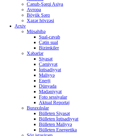
Cənub-Şərqi Asiya
Avropa
Böyük Şərq
Xəzər hövzəsi
Arxiv
Müsahibə
Sual-cavab
Çətin sual
Bizimkiler
Xəbərlər
Siyasət
Cəmiyyət
İqtisadiyyat
Maliyyə
Enerji
Dünyada
Mədəniyyət
Foto sessiyalar
Aktual Reportaj
Buraxılışlar
Bülleten Siyasət
Bülleten İqtisadiyyat
Bülleten Maliyyə
Bülleten Energetika
Söz istəyirəm