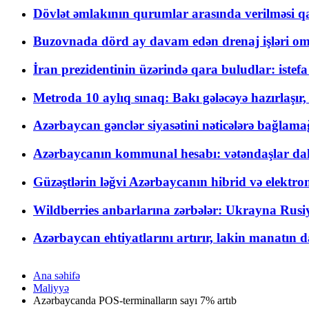
Dövlət əmlakının qurumlar arasında verilməsi qay
Buzovnada dörd ay davam edən drenaj işləri o
İran prezidentinin üzərində qara buludlar: istef
Metroda 10 aylıq sınaq: Bakı gələcəyə hazırlaşı
Azərbaycan gənclər siyasətini nəticələrə bağlamağ
Azərbaycanın kommunal hesabı: vətəndaşlar daha ç
Güzəştlərin ləğvi Azərbaycanın hibrid və elektro
Wildberries anbarlarına zərbələr: Ukrayna Rusiya
Azərbaycan ehtiyatlarını artırır, lakin manatın da
Ana səhifə
Maliyyə
Azərbaycanda POS-terminalların sayı 7% artıb