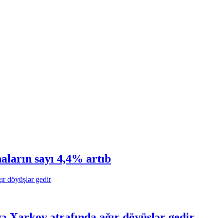
ların sayı 4,4% artıb
ə Xarkov ətrafında ağır döyüşlər gedir