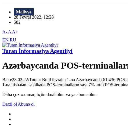
Maliyyə
28 Fevral 2022, 12:28
582
A-
A
A+
EN
RU
Turan İnformasiya Agentliyi
Azərbaycanda POS-terminalları
Bakı/28.02.22/Turan: Bu il fevralın 1-nə Azərbaycanda 61 436 POS-ter
1-nə nisbətən isə ölkədə POS-terminalların sayı 7% artıb.POS-terminal
Daha çox oxumaq üçün daxil olun və ya abunə olun
Daxil ol
Abunə ol