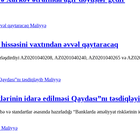
Maliyyə
hissəsini vaxtından əvvəl qaytaracaq
 yerləşdirdiyi AZ0201040208, AZ0201040240, AZ0201040265 və AZ020104
Maliyyə
ərinin idarə edilməsi Qaydası”nı təsdiqləy
ə standartlar əsasında hazırladığı “Banklarda əməliyyat risklərinin id
Maliyyə