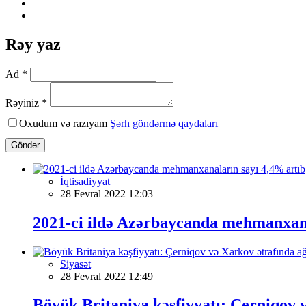
Rəy yaz
Ad *
Rəyiniz *
Oxudum və razıyam
Şərh göndərmə qaydaları
Göndər
İqtisadiyyat
28 Fevral 2022 12:03
2021-ci ildə Azərbaycanda mehmanxana
Siyasət
28 Fevral 2022 12:49
Böyük Britaniya kəşfiyyatı: Çerniqov v