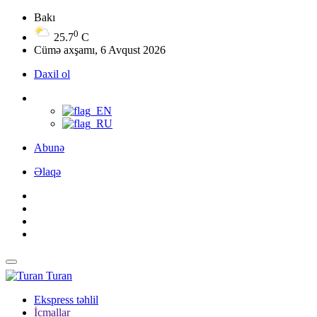
Bakı
0
25.7
C
Cümə axşamı, 6 Avqust 2026
Daxil ol
Abunə
Əlaqə
Turan
Ekspress təhlil
İcmallar