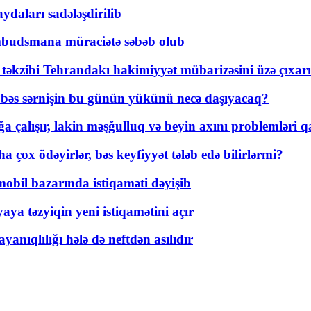
daları sadələşdirilib
mbudsmana müraciətə səbəb olub
a təkzibi Tehrandakı hakimiyyət mübarizəsini üzə çıxarı
r, bəs sərnişin bu günün yükünü necə daşıyacaq?
a çalışır, lakin məşğulluq və beyin axını problemləri qa
ox ödəyirlər, bəs keyfiyyət tələb edə bilirlərmi?
mobil bazarında istiqaməti dəyişib
ya təzyiqin yeni istiqamətini açır
yanıqlılığı hələ də neftdən asılıdır