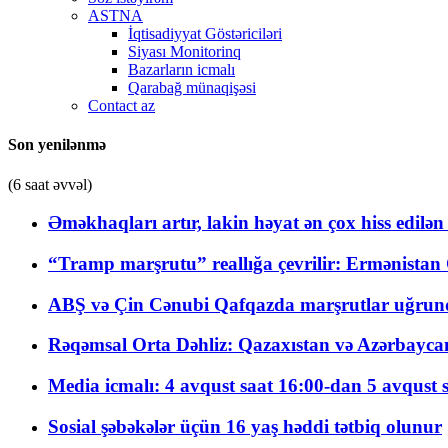
ASTNA
İqtisadiyyat Göstəriciləri
Siyası Monitorinq
Bazarların icmalı
Qarabağ münaqişəsi
Contact az
Son yenilənmə
(6 saat əvvəl)
Əməkhaqları artır, lakin həyat ən çox hiss edilən
“Tramp marşrutu” reallığa çevrilir: Ermənistan C
ABŞ və Çin Cənubi Qafqazda marşrutlar uğrund
Rəqəmsal Orta Dəhliz: Qazaxıstan və Azərbaycan Xə
Media icmalı: 4 avqust saat 16:00-dan 5 avqust 
Sosial şəbəkələr üçün 16 yaş həddi tətbiq olunur