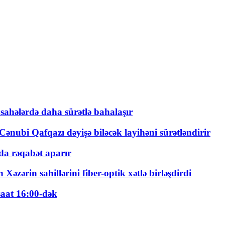
 sahələrdə daha sürətlə bahalaşır
ənubi Qafqazı dəyişə biləcək layihəni sürətləndirir
a rəqabət aparır
zərin sahillərini fiber-optik xətlə birləşdirdi
saat 16:00-dək