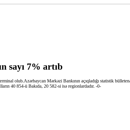
n sayı 7% artıb
minal olub.Azərbaycan Mərkəzi Bankının açıqladığı statistik bülletenə
ların 40 854-ü Bakıda, 20 582-si isə regionlardadır. -0-