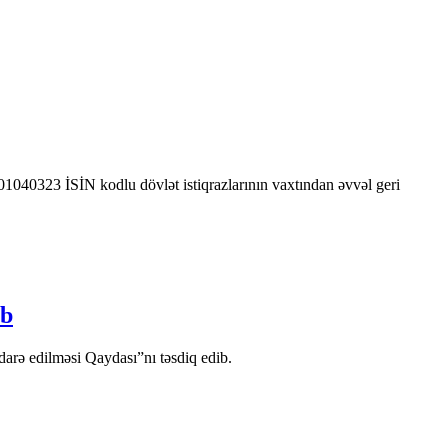
0323 İSİN kodlu dövlət istiqrazlarının vaxtından əvvəl geri
ib
arə edilməsi Qaydası”nı təsdiq edib.