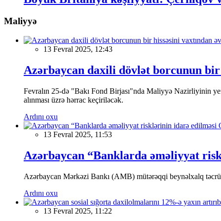
Maliyyə
13 Fevral 2025, 12:43
Azərbaycan daxili dövlət borcunun bir 
Fevralın 25-də "Bakı Fond Birjası"nda Maliyyə Nazirliyinin
alınması üzrə hərrac keçiriləcək.
Ardını oxu
13 Fevral 2025, 11:53
Azərbaycan “Banklarda əməliyyat riskl
Azərbaycan Mərkəzi Bankı (AMB) mütərəqqi beynəlxalq təcrübə v
Ardını oxu
13 Fevral 2025, 11:22