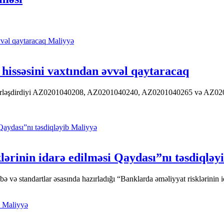
Maliyyə
hissəsini vaxtından əvvəl qaytaracaq
 yerləşdirdiyi AZ0201040208, AZ0201040240, AZ0201040265 və AZ020104
Maliyyə
ərinin idarə edilməsi Qaydası”nı təsdiqləy
ə standartlar əsasında hazırladığı “Banklarda əməliyyat risklərinin id
Maliyyə