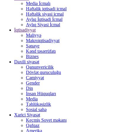
Media İcmalı
Həftəlik iqtisadi icmal
Həftəlik siyasi icmal
Aylıq İqtisadi İcmal
Aylıq Siyasi İcmal
İqtisadiyyat
Maliyyə
Makroiqtisadiyyat
Sənaye
Kənd təsərrüfatı
Biznes
Daxili siyasət
Qanunvericilik
Dövlət quruculuğu
Cəmiyyət
Gender
Din
İnsan Hüquqları
Media
Təhlükəsizlik
Sosial sahə
Xarici Siyasət
Keçmiş Sovet məkanı
Qafqaz
Amerika