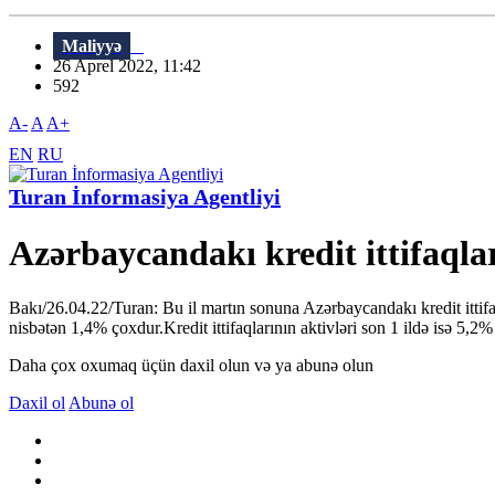
Maliyyə
26 Aprel 2022, 11:42
592
A-
A
A+
EN
RU
Turan İnformasiya Agentliyi
Azərbaycandakı kredit ittifaqla
Bakı/26.04.22/Turan: Bu il martın sonuna Azərbaycandakı kredit ittifa
nisbətən 1,4% çoxdur.Kredit ittifaqlarının aktivləri son 1 ildə isə 5,2
Daha çox oxumaq üçün daxil olun və ya abunə olun
Daxil ol
Abunə ol