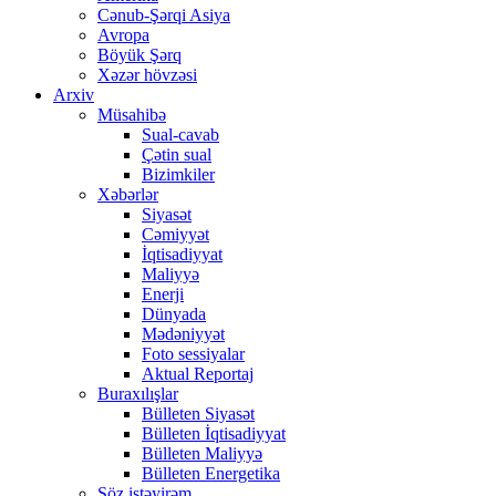
Cənub-Şərqi Asiya
Avropa
Böyük Şərq
Xəzər hövzəsi
Arxiv
Müsahibə
Sual-cavab
Çətin sual
Bizimkiler
Xəbərlər
Siyasət
Cəmiyyət
İqtisadiyyat
Maliyyə
Enerji
Dünyada
Mədəniyyət
Foto sessiyalar
Aktual Reportaj
Buraxılışlar
Bülleten Siyasət
Bülleten İqtisadiyyat
Bülleten Maliyyə
Bülleten Energetika
Söz istəyirəm