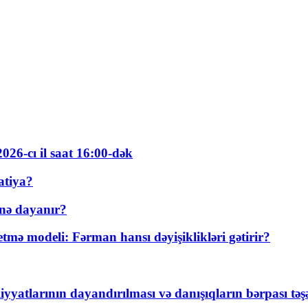
026-cı il saat 16:00-dək
atiya?
nə dayanır?
ə modeli: Fərman hansı dəyişiklikləri gətirir?
yyatlarının dayandırılması və danışıqların bərpası tə