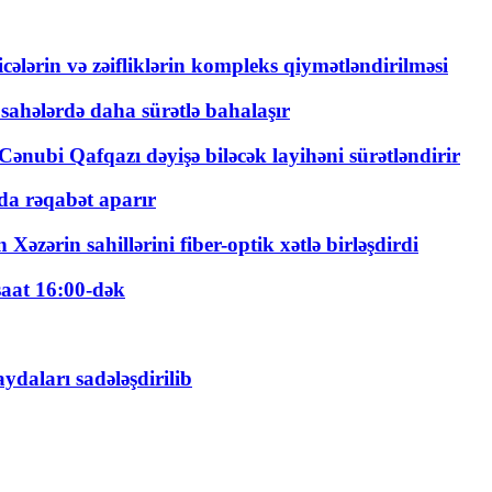
ticələrin və zəifliklərin kompleks qiymətləndirilməsi
 sahələrdə daha sürətlə bahalaşır
ənubi Qafqazı dəyişə biləcək layihəni sürətləndirir
a rəqabət aparır
zərin sahillərini fiber-optik xətlə birləşdirdi
saat 16:00-dək
daları sadələşdirilib