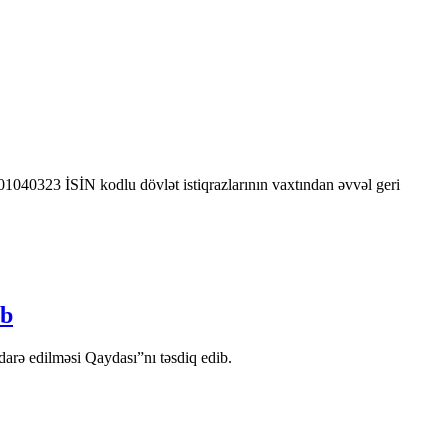
0323 İSİN kodlu dövlət istiqrazlarının vaxtından əvvəl geri
ib
arə edilməsi Qaydası”nı təsdiq edib.