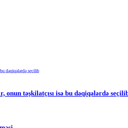
r, onun təşkilatçısı isə bu dəqiqələrdə seçili
nməsi