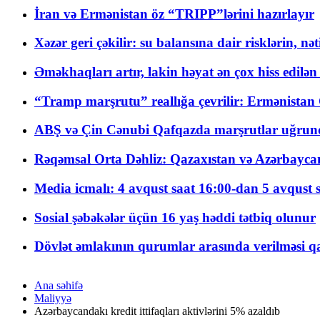
İran və Ermənistan öz “TRIPP”lərini hazırlayır
Xəzər geri çəkilir: su balansına dair risklərin, nə
Əməkhaqları artır, lakin həyat ən çox hiss edilən
“Tramp marşrutu” reallığa çevrilir: Ermənistan C
ABŞ və Çin Cənubi Qafqazda marşrutlar uğrund
Rəqəmsal Orta Dəhliz: Qazaxıstan və Azərbaycan Xə
Media icmalı: 4 avqust saat 16:00-dan 5 avqust 
Sosial şəbəkələr üçün 16 yaş həddi tətbiq olunur
Dövlət əmlakının qurumlar arasında verilməsi qay
Ana səhifə
Maliyyə
Azərbaycandakı kredit ittifaqları aktivlərini 5% azaldıb