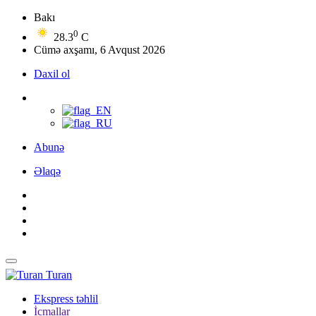
Bakı
0
28.3
C
Cümə axşamı, 6 Avqust 2026
Daxil ol
Abunə
Əlaqə
Turan
Ekspress təhlil
İcmallar