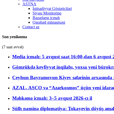
ASTNA
İqtisadiyyat Göstəriciləri
Siyası Monitorinq
Bazarların icmalı
Qarabağ münaqişəsi
Contact az
Son yenilənmə
(7 saat əvvəl)
Media icmalı: 5 avqust saat 16:00-dan 6 avqust 2
Gömrükdə keyfiyyət inqilabı, yoxsa yeni bürokr
Ceyhun Bayramovun Kiyev səfərinin arxasında 
AZAL, ASCO və “Azərkosmos” üçün yeni idarəetm
Məhkəmə icmalı: 3–5 avqust 2026-cı il
Sülh naminə diplomatiya: Tokayevin döyüş əməli