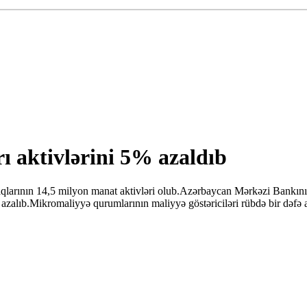
rı aktivlərini 5% azaldıb
qlarının 14,5 milyon manat aktivləri olub.Azərbaycan Mərkəzi Bankının a
% azalıb.Mikromaliyyə qurumlarının maliyyə göstəriciləri rübdə bir dəfə a