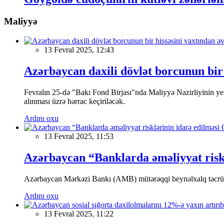
Maliyyə
13 Fevral 2025, 12:43
Azərbaycan daxili dövlət borcunun bir 
Fevralın 25-də "Bakı Fond Birjası"nda Maliyyə Nazirliyinin
alınması üzrə hərrac keçiriləcək.
Ardını oxu
13 Fevral 2025, 11:53
Azərbaycan “Banklarda əməliyyat riskl
Azərbaycan Mərkəzi Bankı (AMB) mütərəqqi beynəlxalq təcrübə v
Ardını oxu
13 Fevral 2025, 11:22