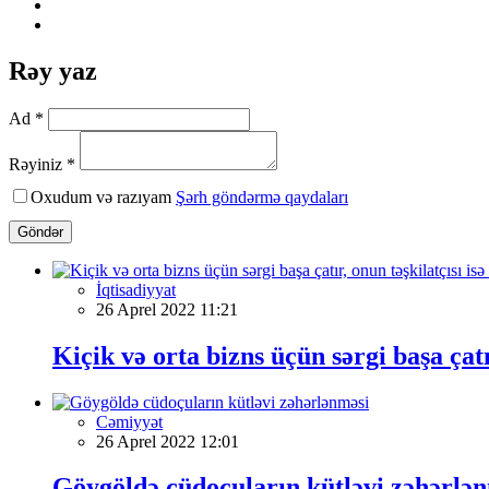
Rəy yaz
Ad *
Rəyiniz *
Oxudum və razıyam
Şərh göndərmə qaydaları
Göndər
İqtisadiyyat
26 Aprel 2022 11:21
Kiçik və orta bizns üçün sərgi başa çatı
Cəmiyyət
26 Aprel 2022 12:01
Göygöldə cüdoçuların kütləvi zəhərlə