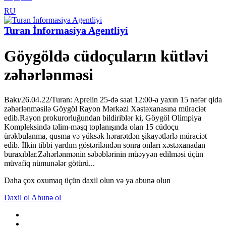
RU
Turan İnformasiya Agentliyi
Göygöldə cüdoçuların kütləvi
zəhərlənməsi
Bakı/26.04.22/Turan: Aprelin 25-də saat 12:00-a yaxın 15 nəfər qida
zəhərlənməsilə Göygöl Rayon Mərkəzi Xəstəxanasına müraciət
edib.Rayon prokurorluğundan bildiriblər ki, Göygöl Olimpiya
Kompleksində təlim-məşq toplanışında olan 15 cüdoçu
ürəkbulanma, qusma və yüksək hərarətdən şikayətlərlə müraciət
edib. İlkin tibbi yardım göstəriləndən sonra onları xəstəxanadan
buraxıblar.Zəhərlənmənin səbəblərinin müəyyən edilməsi üçün
müvafiq nümunələr götürü...
Daha çox oxumaq üçün daxil olun və ya abunə olun
Daxil ol
Abunə ol