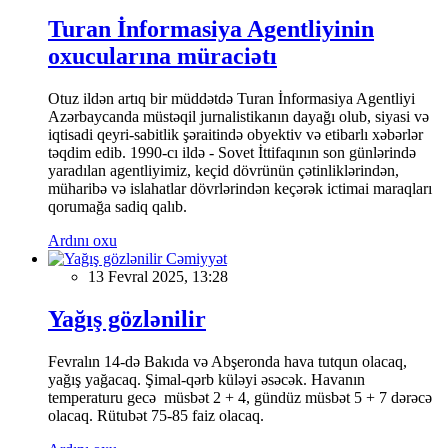
Turan İnformasiya Agentliyinin
oxucularına müraciətı
Otuz ildən artıq bir müddətdə Turan İnformasiya Agentliyi
Azərbaycanda müstəqil jurnalistikanın dayağı olub, siyasi və
iqtisadi qeyri-sabitlik şəraitində obyektiv və etibarlı xəbərlər
təqdim edib. 1990-cı ildə - Sovet İttifaqının son günlərində
yaradılan agentliyimiz, keçid dövrünün çətinliklərindən,
müharibə və islahatlar dövrlərindən keçərək ictimai maraqları
qorumağa sadiq qalıb.
Ardını oxu
Cəmiyyət
13 Fevral 2025, 13:28
Yağış gözlənilir
Fevralın 14-də Bakıda və Abşeronda hava tutqun olacaq,
yağış yağacaq. Şimal-qərb küləyi əsəcək. Havanın
temperaturu gecə müsbət 2 + 4, gündüz müsbət 5 + 7 dərəcə
olacaq. Rütubət 75-85 faiz olacaq.