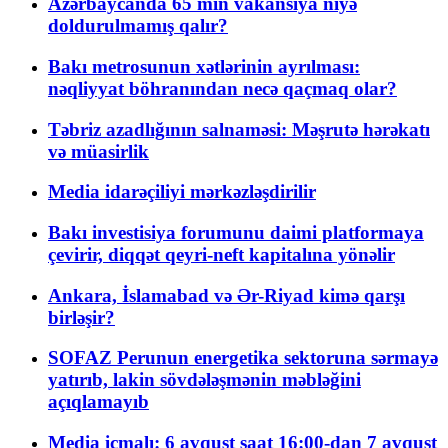
Azərbaycanda 65 min vakansiya niyə
doldurulmamış qalır?
Bakı metrosunun xətlərinin ayrılması:
nəqliyyat böhranından necə qaçmaq olar?
Təbriz azadlığının salnaməsi: Məşrutə hərəkatı
və müasirlik
Media idarəçiliyi mərkəzləşdirilir
Bakı investisiya forumunu daimi platformaya
çevirir, diqqət qeyri-neft kapitalına yönəlir
Ankara, İslamabad və Ər-Riyad kimə qarşı
birləşir?
SOFAZ Perunun energetika sektoruna sərmayə
yatırıb, lakin sövdələşmənin məbləğini
açıqlamayıb
Media icmalı: 6 avqust saat 16:00-dan 7 avqust