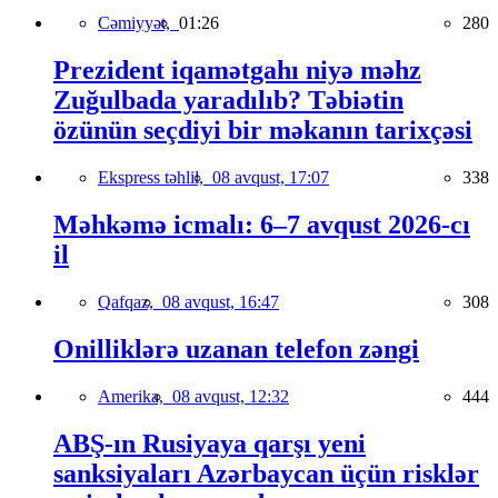
Cəmiyyət,
01:26
280
Prezident iqamətgahı niyə məhz
Zuğulbada yaradılıb? Təbiətin
özünün seçdiyi bir məkanın tarixçəsi
Ekspress təhlil,
08 avqust, 17:07
338
Məhkəmə icmalı: 6–7 avqust 2026-cı
il
Qafqaz,
08 avqust, 16:47
308
Onilliklərə uzanan telefon zəngi
Amerika,
08 avqust, 12:32
444
ABŞ-ın Rusiyaya qarşı yeni
sanksiyaları Azərbaycan üçün risklər