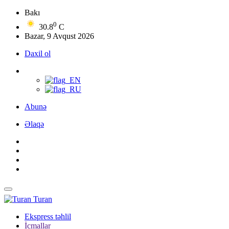
Bakı
0
30.8
C
Bazar, 9 Avqust 2026
Daxil ol
Abunə
Əlaqə
Turan
Ekspress təhlil
İcmallar