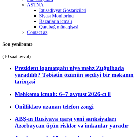
ASTNA
İqtisadiyyat Göstəriciləri
Siyası Monitorinq
Bazarların icmalı
Qarabağ münaqişəsi
Contact az
Son yenilənmə
(10 saat əvvəl)
Prezident iqamətgahı niyə məhz Zuğulbada
yaradılıb? Təbiətin özünün seçdiyi bir məkanın
tarixçəsi
Məhkəmə icmalı: 6–7 avqust 2026-cı il
Onilliklərə uzanan telefon zəngi
ABŞ-ın Rusiyaya qarşı yeni sanksiyaları
Azərbaycan üçün risklər və imkanlar yaradır