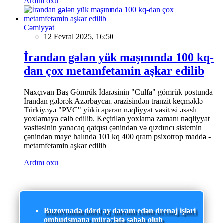
Ardını oxu
Cəmiyyət
12 Fevral 2025, 16:50
İrandan gələn yük maşınında 100 kq-
dan çox metamfetamin aşkar edilib
Naxçıvan Baş Gömrük İdarəsinin "Culfa" gömrük postunda
İrandan gələrək Azərbaycan ərazisindən tranzit keçməklə
Türkiyəyə "PVC" yükü aparan nəqliyyat vasitəsi əsaslı
yoxlamaya cəlb edilib. Keçirilən yoxlama zamanı nəqliyyat
vasitəsinin yanacaq qatqısı çənindən və qızdırıcı sistemin
çənindən maye halında 101 kq 400 qram psixotrop maddə -
metamfetamin aşkar edilib
Ardını oxu
Buzovnada dörd ay davam edən drenaj işləri
ombudsmana müraciətə səbəb olub