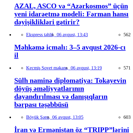
AZAL, ASCO və “Azərkosmos” üçün
yeni idarəetmə modeli: Fərman hansı
dəyişiklikləri gətirir?
Ekspress təhlil,
06 avqust, 13:43
562
Məhkəmə icmalı: 3–5 avqust 2026-cı
il
Keçmiş Sovet məkanı,
06 avqust, 13:19
571
Sülh naminə diplomatiya: Tokayevin
döyüş əməliyyatlarının
dayandırılması və danışıqların
bərpası təşəbbüsü
Böyük Şərq,
06 avqust, 13:05
603
İran və Ermənistan öz “TRIPP”lərini