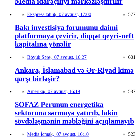
Media idarəçiliyi mərkəzləşdirilir
Ekspress təhlil,
07 avqust, 17:00
577
Bakı investisiya forumunu daimi
platformaya çevirir, diqqət qeyri-neft
kapitalına yönəlir
Böyük Şərq,
07 avqust, 16:27
601
Ankara, İslamabad və Ər-Riyad kimə
qarşı birləşir?
Amerika,
07 avqust, 16:19
537
SOFAZ Perunun energetika
sektoruna sərmayə yatırıb, lakin
sövdələşmənin məbləğini açıqlamayıb
Media İcmalı,
07 avqust, 16:10
523