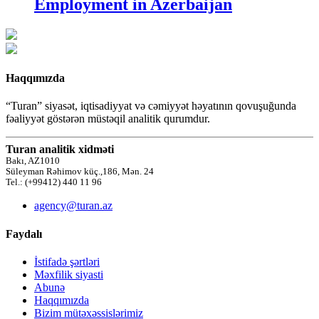
Employment in Azerbaijan
Haqqımızda
“Turan” siyasət, iqtisadiyyat və cəmiyyət həyatının qovuşuğunda
fəaliyyət göstərən müstəqil analitik qurumdur.
Turan analitik xidməti
Bakı, AZ1010
Süleyman Rəhimov küç.,186, Mən. 24
Tel.: (+99412) 440 11 96
agency@turan.az
Faydalı
İstifadə şərtləri
Məxfilik siyasti
Abunə
Haqqımızda
Bizim mütəxəssislərimiz