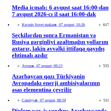
Media icmalı: 6 avqust saat 16:00-dan
7 avqust 2026-cı il saat 16:00-dək
Keçmiş Sovet məkanı,
07 avqust, 10:26
617
Seçkilərdən sonra Ermənistan və
Rusiya gərginliyi azaltmağın yollarını
axtarır, lakin əvvəlki ittifaqa qayıdış
ehtimalı azdır
Avropa,
07 avqust, 09:23
555
Azərbaycan qazı Türkiyənin
Avropadakı enerji ambisiyalarının
əsas elementinə çevrilir
Cəmiyyət,
07 avqust, 08:59
511
Diplom var, iş yoxdur: Azərbaycanda