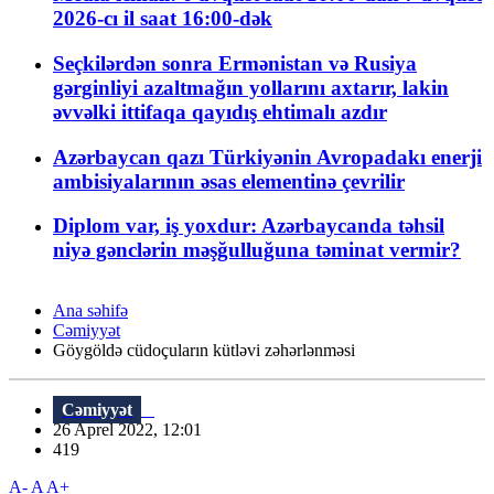
2026-cı il saat 16:00-dək
Seçkilərdən sonra Ermənistan və Rusiya
gərginliyi azaltmağın yollarını axtarır, lakin
əvvəlki ittifaqa qayıdış ehtimalı azdır
Azərbaycan qazı Türkiyənin Avropadakı enerji
ambisiyalarının əsas elementinə çevrilir
Diplom var, iş yoxdur: Azərbaycanda təhsil
niyə gənclərin məşğulluğuna təminat vermir?
Ana səhifə
Cəmiyyət
Göygöldə cüdoçuların kütləvi zəhərlənməsi
Cəmiyyət
26 Aprel 2022, 12:01
419
A-
A
A+