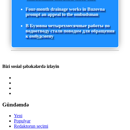
Four-month drainage works in Buzovna
prompt an appeal to the ombudsman
В Бузовна четырехмесячные работы по
водоотводу стали поводом для обращения
к омбудсмену
Bizi sosial şəbəkələrdə izləyin
Gündəmdə
Yeni
Populyar
Redaktorun seçimi