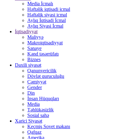
Media İcmalı
Həftəlik iqtisadi icmal
Həftəlik siyasi icmal
Aylıq İqtisadi İcmal
Aylıq Siyasi İcmal
İqtisadiyyat
Maliyyə
Makroiqtisadiyyat
Sənaye
Kənd təsərrüfatı
Biznes
Daxili siyasət
Qanunvericilik
Dövlət quruculuğu
Cəmiyyət
Gender
Din
İnsan Hüquqları
Media
Təhlükəsizlik
Sosial sahə
Xarici Siyasət
Keçmiş Sovet məkanı
Qafqaz
Amerika