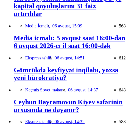
kapital qoyuluşlarını 31 faiz
artırıblar
Media İcmalı,
06 avqust, 15:09
568
Media icmalı: 5 avqust saat 16:00-dan
6 avqust 2026-cı il saat 16:00-dək
Ekspress təhlil,
06 avqust, 14:51
612
Gömrükdə keyfiyyət inqilabı, yoxsa
yeni bürokratiya?
Keçmiş Sovet məkanı,
06 avqust, 14:37
648
Ceyhun Bayramovun Kiyev səfərinin
arxasında nə dayanır?
Ekspress təhlil,
06 avqust, 14:32
588