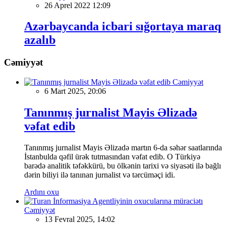
26 Aprel 2022 12:09
Azərbaycanda icbari sığortaya maraq
azalıb
Cəmiyyət
Cəmiyyət
6 Mart 2025, 20:06
Tanınmış jurnalist Mayis Əlizadə
vəfat edib
Tanınmış jurnalist Mayis Əlizadə martın 6-da səhər saatlarında
İstanbulda qəfil ürək tutmasından vəfat edib. O Türkiyə
barədə analitik təfəkkürü, bu ölkənin tarixi və siyasəti ilə bağlı
dərin biliyi ilə tanınan jurnalist və tərcüməçi idi.
Ardını oxu
Cəmiyyət
13 Fevral 2025, 14:02