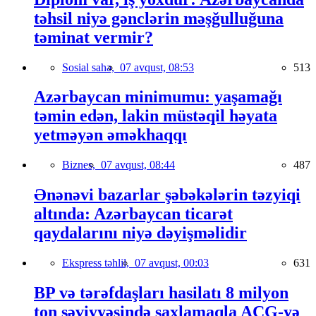
təhsil niyə gənclərin məşğulluğuna
təminat vermir?
Sosial sahə,
07 avqust, 08:53
513
Azərbaycan minimumu: yaşamağı
təmin edən, lakin müstəqil həyata
yetməyən əməkhaqqı
Biznes,
07 avqust, 08:44
487
Ənənəvi bazarlar şəbəkələrin təzyiqi
altında: Azərbaycan ticarət
qaydalarını niyə dəyişməlidir
Ekspress təhlil,
07 avqust, 00:03
631
BP və tərəfdaşları hasilatı 8 milyon
ton səviyyəsində saxlamaqla AÇG-yə