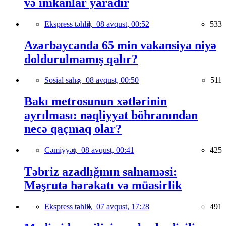
və imkanlar yaradır
Ekspress təhlil,
08 avqust, 00:52
533
Azərbaycanda 65 min vakansiya niyə
doldurulmamış qalır?
Sosial sahə,
08 avqust, 00:50
511
Bakı metrosunun xətlərinin
ayrılması: nəqliyyat böhranından
necə qaçmaq olar?
Cəmiyyət,
08 avqust, 00:41
425
Təbriz azadlığının salnaməsi:
Məşrutə hərəkatı və müasirlik
Ekspress təhlil,
07 avqust, 17:28
491