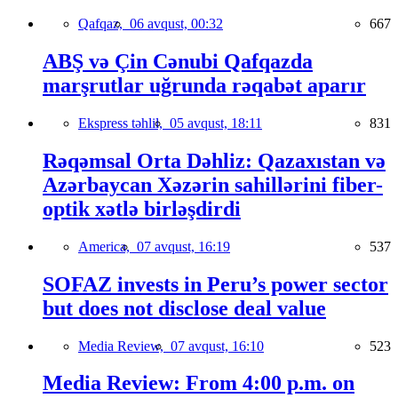
Qafqaz,
06 avqust, 00:32
667
ABŞ və Çin Cənubi Qafqazda
marşrutlar uğrunda rəqabət aparır
Ekspress təhlil,
05 avqust, 18:11
831
Rəqəmsal Orta Dəhliz: Qazaxıstan və
Azərbaycan Xəzərin sahillərini fiber-
optik xətlə birləşdirdi
America,
07 avqust, 16:19
537
SOFAZ invests in Peru’s power sector
but does not disclose deal value
Media Review,
07 avqust, 16:10
523
Media Review: From 4:00 p.m. on