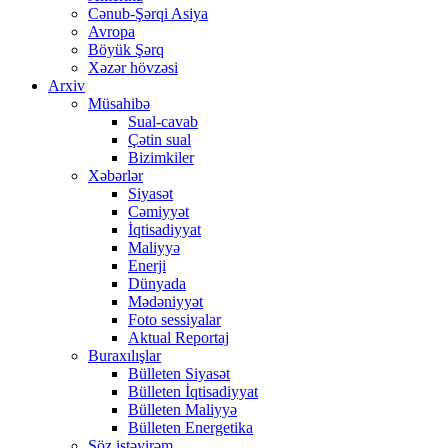
Cənub-Şərqi Asiya
Avropa
Böyük Şərq
Xəzər hövzəsi
Arxiv
Müsahibə
Sual-cavab
Çətin sual
Bizimkiler
Xəbərlər
Siyasət
Cəmiyyət
İqtisadiyyat
Maliyyə
Enerji
Dünyada
Mədəniyyət
Foto sessiyalar
Aktual Reportaj
Buraxılışlar
Bülleten Siyasət
Bülleten İqtisadiyyat
Bülleten Maliyyə
Bülleten Energetika
Söz istəyirəm