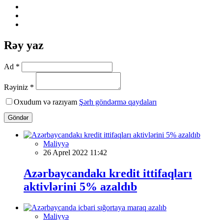
Rəy yaz
Ad *
Rəyiniz *
Oxudum və razıyam
Şərh göndərmə qaydaları
Göndər
Maliyyə
26 Aprel 2022 11:42
Azərbaycandakı kredit ittifaqları
aktivlərini 5% azaldıb
Maliyyə