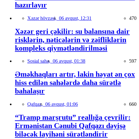
hazırlayır
Xəzər hövzəsi,
06 avqust, 12:31
470
Xəzər geri çəkilir: su balansına dair
risklərin, nəticələrin və zəifliklərin
kompleks qiymətləndirilməsi
Sosial sahə,
06 avqust, 01:38
597
Əməkhaqları artır, lakin həyat ən çox
hiss edilən sahələrdə daha sürətlə
bahalaşır
Qafqaz,
06 avqust, 01:06
660
“Tramp marşrutu” reallığa çevrilir:
Ermənistan Cənubi Qafqazı dəyişə
biləcək layihəni sürətləndirir