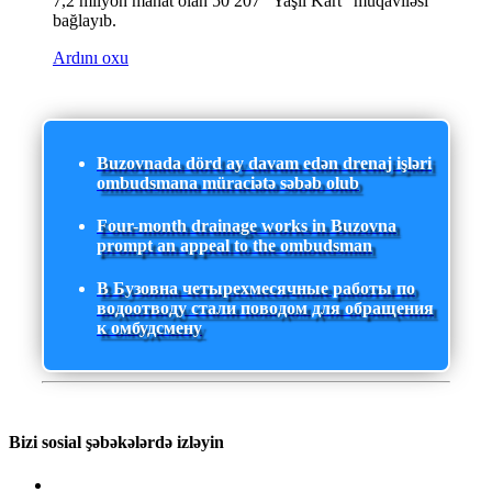
7,2 milyon manat olan 50 207 “Yaşıl Kart” müqaviləsi
bağlayıb.
Ardını oxu
Buzovnada dörd ay davam edən drenaj işləri
ombudsmana müraciətə səbəb olub
Four-month drainage works in Buzovna
prompt an appeal to the ombudsman
В Бузовна четырехмесячные работы по
водоотводу стали поводом для обращения
к омбудсмену
Bizi sosial şəbəkələrdə izləyin