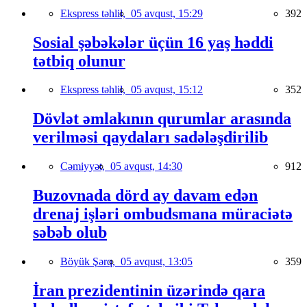
Ekspress təhlil,
05 avqust, 15:29
392
Sosial şəbəkələr üçün 16 yaş həddi
tətbiq olunur
Ekspress təhlil,
05 avqust, 15:12
352
Dövlət əmlakının qurumlar arasında
verilməsi qaydaları sadələşdirilib
Cəmiyyət,
05 avqust, 14:30
912
Buzovnada dörd ay davam edən
drenaj işləri ombudsmana müraciətə
səbəb olub
Böyük Şərq,
05 avqust, 13:05
359
İran prezidentinin üzərində qara