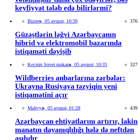
keyfiyyət tələb edə bilirlərmi?
Biznes,
05 avqust, 10:39
376
Güzəştlərin ləğvi Azərbaycanın
hibrid və elektromobil bazarında
istiqaməti dəyişib
Keçmiş Sovet məkanı,
05 avqust, 10:35
327
Wildberries anbarlarına zərbələr:
Ukrayna Rusiyaya təzyiqin yeni
istiqamətini açır
Maliyyə,
05 avqust, 01:28
439
Azərbaycan ehtiyatlarını artırır, lakin
manatın dayanıqlılığı hələ də neftdən
asılıdır