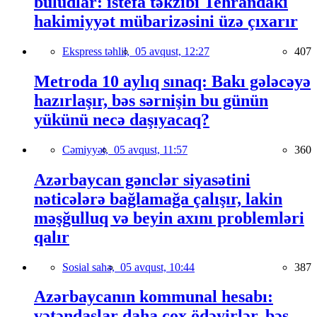
buludlar: istefa təkzibi Tehrandakı
hakimiyyət mübarizəsini üzə çıxarır
Ekspress təhlil,
05 avqust, 12:27
407
Metroda 10 aylıq sınaq: Bakı gələcəyə
hazırlaşır, bəs sərnişin bu günün
yükünü necə daşıyacaq?
Cəmiyyət,
05 avqust, 11:57
360
Azərbaycan gənclər siyasətini
nəticələrə bağlamağa çalışır, lakin
məşğulluq və beyin axını problemləri
qalır
Sosial sahə,
05 avqust, 10:44
387
Azərbaycanın kommunal hesabı:
vətəndaşlar daha çox ödəyirlər, bəs