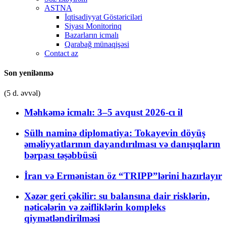
ASTNA
İqtisadiyyat Göstəriciləri
Siyası Monitorinq
Bazarların icmalı
Qarabağ münaqişəsi
Contact az
Son yenilənmə
(5 d. əvvəl)
Məhkəmə icmalı: 3–5 avqust 2026-cı il
Sülh naminə diplomatiya: Tokayevin döyüş
əməliyyatlarının dayandırılması və danışıqların
bərpası təşəbbüsü
İran və Ermənistan öz “TRIPP”lərini hazırlayır
Xəzər geri çəkilir: su balansına dair risklərin,
nəticələrin və zəifliklərin kompleks
qiymətləndirilməsi