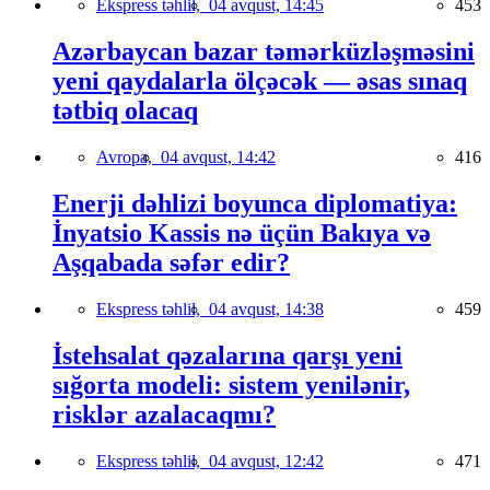
Ekspress təhlil,
04 avqust, 14:45
453
Azərbaycan bazar təmərküzləşməsini
yeni qaydalarla ölçəcək — əsas sınaq
tətbiq olacaq
Avropa,
04 avqust, 14:42
416
Enerji dəhlizi boyunca diplomatiya:
İnyatsio Kassis nə üçün Bakıya və
Aşqabada səfər edir?
Ekspress təhlil,
04 avqust, 14:38
459
İstehsalat qəzalarına qarşı yeni
sığorta modeli: sistem yenilənir,
risklər azalacaqmı?
Ekspress təhlil,
04 avqust, 12:42
471