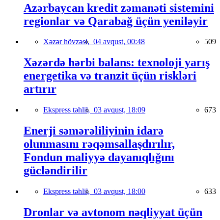
Azərbaycan kredit zəmanəti sistemini
regionlar və Qarabağ üçün yeniləyir
Xəzər hövzəsi,
04 avqust, 00:48
509
Xəzərdə hərbi balans: texnoloji yarış
energetika və tranzit üçün riskləri
artırır
Ekspress təhlil,
03 avqust, 18:09
673
Enerji səmərəliliyinin idarə
olunmasını rəqəmsallaşdırılır,
Fondun maliyyə dayanıqlığını
gücləndirilir
Ekspress təhlil,
03 avqust, 18:00
633
Dronlar və avtonom nəqliyyat üçün