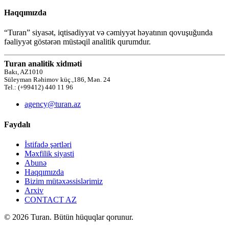
Haqqımızda
“Turan” siyasət, iqtisadiyyat və cəmiyyət həyatının qovuşuğunda
fəaliyyət göstərən müstəqil analitik qurumdur.
Turan analitik xidməti
Bakı, AZ1010
Süleyman Rəhimov küç.,186, Mən. 24
Tel.: (+99412) 440 11 96
agency@turan.az
Faydalı
İstifadə şərtləri
Məxfilik siyasti
Abunə
Haqqımızda
Bizim mütəxəssislərimiz
Arxiv
CONTACT AZ
© 2026 Turan. Bütün hüquqlar qorunur.