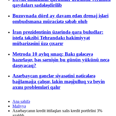
qaydaları sadələşdirilib
Buzovnada dörd ay davam edən drenaj işləri
ombudsmana müraciətə səbəb olub
İran prezidentinin üzərində qara buludlar:
istefa təkzibi Tehrandakı hakimiyyət
mübarizəsini üzə çıxarır
Metroda 10 aylıq sınaq: Bakı gələcəyə
hazırlaşır, bəs sərnişin bu günün yükünü necə
daşıyacaq?
Azərbaycan gənclər siyasətini nəticələrə
bağlamağa çalışır, lakin məşğulluq və beyin
axını problemləri qalır
Ana səhifə
Maliyyə
Azərbaycanın kredit ittifaqları xalis kredit portfelini 3%
azaldıb