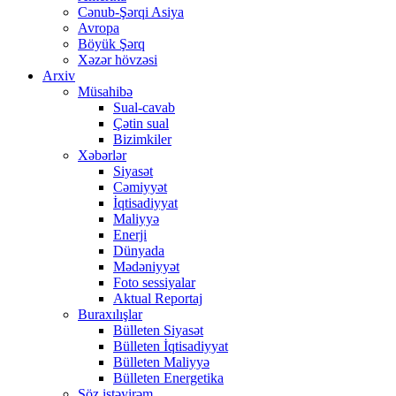
Cənub-Şərqi Asiya
Avropa
Böyük Şərq
Xəzər hövzəsi
Arxiv
Müsahibə
Sual-cavab
Çətin sual
Bizimkiler
Xəbərlər
Siyasət
Cəmiyyət
İqtisadiyyat
Maliyyə
Enerji
Dünyada
Mədəniyyət
Foto sessiyalar
Aktual Reportaj
Buraxılışlar
Bülleten Siyasət
Bülleten İqtisadiyyat
Bülleten Maliyyə
Bülleten Energetika
Söz istəyirəm