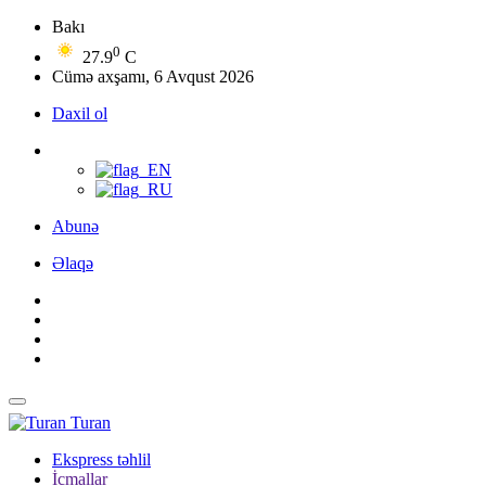
Bakı
0
27.9
C
Cümə axşamı, 6 Avqust 2026
Daxil ol
Abunə
Əlaqə
Turan
Ekspress təhlil
İcmallar