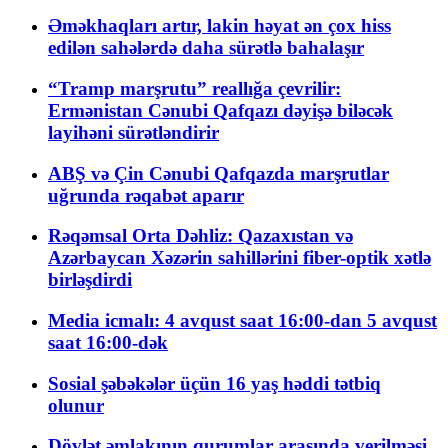
Əməkhaqları artır, lakin həyat ən çox hiss
edilən sahələrdə daha sürətlə bahalaşır
“Tramp marşrutu” reallığa çevrilir:
Ermənistan Cənubi Qafqazı dəyişə biləcək
layihəni sürətləndirir
ABŞ və Çin Cənubi Qafqazda marşrutlar
uğrunda rəqabət aparır
Rəqəmsal Orta Dəhliz: Qazaxıstan və
Azərbaycan Xəzərin sahillərini fiber-optik xətlə
birləşdirdi
Media icmalı: 4 avqust saat 16:00-dan 5 avqust
saat 16:00-dək
Sosial şəbəkələr üçün 16 yaş həddi tətbiq
olunur
Dövlət əmlakının qurumlar arasında verilməsi