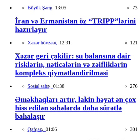
Böyük Şərq,
13:05
73
İran və Ermənistan öz “TRIPP”lərini
hazırlayır
Xəzər hövzəsi,
12:31
121
Xəzər geri çəkilir: su balansına dair
risklərin, nəticələrin və zəifliklərin
kompleks qiymətləndirilməsi
Sosial sahə,
01:38
276
Əməkhaqları artır, lakin həyat ən çox
hiss edilən sahələrdə daha sürətlə
bahalaşır
Qafqaz,
01:06
301