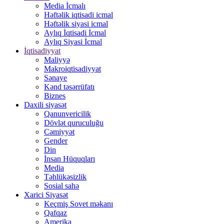
Media İcmalı
Həftəlik iqtisadi icmal
Həftəlik siyasi icmal
Aylıq İqtisadi İcmal
Aylıq Siyasi İcmal
İqtisadiyyat
Maliyyə
Makroiqtisadiyyat
Sənaye
Kənd təsərrüfatı
Biznes
Daxili siyasət
Qanunvericilik
Dövlət quruculuğu
Cəmiyyət
Gender
Din
İnsan Hüquqları
Media
Təhlükəsizlik
Sosial sahə
Xarici Siyasət
Keçmiş Sovet məkanı
Qafqaz
Amerika