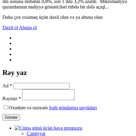
ilin sonuna nisbətən 0,8%, son 1 ildə 3,2% azalıb. Mikromaliyyə
qurumlarının maliyyə göstəriciləri rübdə bir dəfə açıql...
Daha çox oxumaq üçün daxil olun və ya abunə olun
Daxil ol
Abunə ol
Rəy yaz
Ad *
Rəyiniz *
Oxudum və razıyam
Şərh göndərmə qaydaları
Göndər
Cəmiyyət