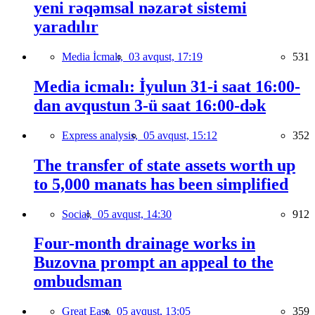
yeni rəqəmsal nəzarət sistemi
yaradılır
Media İcmalı,
03 avqust, 17:19
531
Media icmalı: İyulun 31-i saat 16:00-
dan avqustun 3-ü saat 16:00-dək
Express analysis,
05 avqust, 15:12
352
The transfer of state assets worth up
to 5,000 manats has been simplified
Social,
05 avqust, 14:30
912
Four-month drainage works in
Buzovna prompt an appeal to the
ombudsman
Great East,
05 avqust, 13:05
359