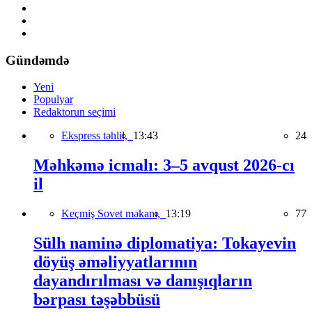
Gündəmdə
Yeni
Populyar
Redaktorun seçimi
Ekspress təhlil,
13:43
24
Məhkəmə icmalı: 3–5 avqust 2026-cı
il
Keçmiş Sovet məkanı,
13:19
77
Sülh naminə diplomatiya: Tokayevin
döyüş əməliyyatlarının
dayandırılması və danışıqların
bərpası təşəbbüsü