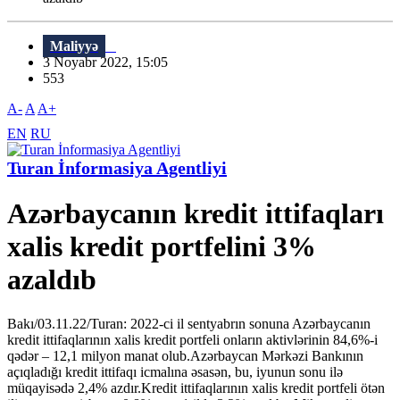
Maliyyə
3 Noyabr 2022, 15:05
553
A-
A
A+
EN
RU
Turan İnformasiya Agentliyi
Azərbaycanın kredit ittifaqları
xalis kredit portfelini 3%
azaldıb
Bakı/03.11.22/Turan: 2022-ci il sentyabrın sonuna Azərbaycanın
kredit ittifaqlarının xalis kredit portfeli onların aktivlərinin 84,6%-i
qədər – 12,1 milyon manat olub.Azərbaycan Mərkəzi Bankının
açıqladığı kredit ittifaqı icmalına əsasən, bu, iyunun sonu ilə
müqayisədə 2,4% azdır.Kredit ittifaqlarının xalis kredit portfeli ötən