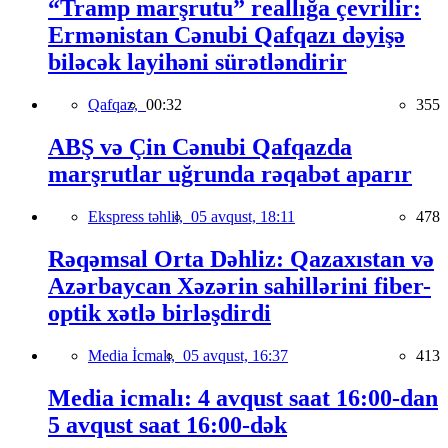
“Tramp marşrutu” reallığa çevrilir:
Ermənistan Cənubi Qafqazı dəyişə
biləcək layihəni sürətləndirir
Qafqaz,
00:32
355
ABŞ və Çin Cənubi Qafqazda
marşrutlar uğrunda rəqabət aparır
Ekspress təhlil,
05 avqust, 18:11
478
Rəqəmsal Orta Dəhliz: Qazaxıstan və
Azərbaycan Xəzərin sahillərini fiber-
optik xətlə birləşdirdi
Media İcmalı,
05 avqust, 16:37
413
Media icmalı: 4 avqust saat 16:00-dan
5 avqust saat 16:00-dək