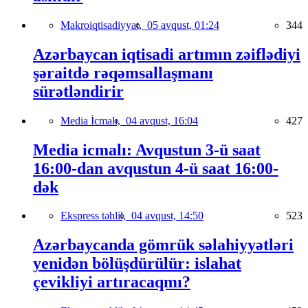
Makroiqtisadiyyat,
05 avqust, 01:24
344
Azərbaycan iqtisadi artımın zəiflədiyi
şəraitdə rəqəmsallaşmanı
sürətləndirir
Media İcmalı,
04 avqust, 16:04
427
Media icmalı: Avqustun 3-ü saat
16:00-dan avqustun 4-ü saat 16:00-
dək
Ekspress təhlil,
04 avqust, 14:50
523
Azərbaycanda gömrük səlahiyyətləri
yenidən bölüşdürülür: islahat
çevikliyi artıracaqmı?