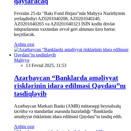
qaytaracaq
Fevralın 25-də "Bakı Fond Birjası"nda Maliyyə Nazirliyinin
yerləşdirdiyi AZ0201040208, AZ0201040240,
AZ0201040265 və AZ0201040323 İSİN kodlu dövlət
istiqrazlarının vaxtından əvvəl geri alınması üzrə hərrac
keçiriləcək.
Ardını oxu
Maliyyə
13 Fevral 2025, 11:53
Azərbaycan “Banklarda əməliyyat
risklərinin idarə edilməsi Qaydası”nı
təsdiqləyib
Azərbaycan Mərkəzi Bankı (AMB) mütərəqqi beynəlxalq
təcrübə və standartlar əsasında hazırladığı “Banklarda
əməliyyat risklərinin idarə edilməsi Qaydası”nı təsdiq edib.
Ardını oxu