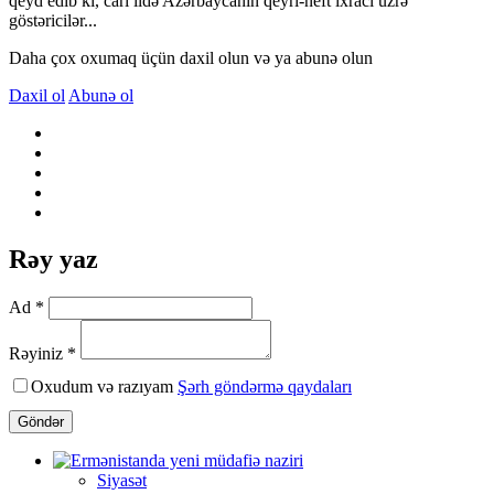
qeyd edib ki, cari ildə Azərbaycanın qeyri-neft ixracı üzrə
göstəricilər...
Daha çox oxumaq üçün daxil olun və ya abunə olun
Daxil ol
Abunə ol
Rəy yaz
Ad *
Rəyiniz *
Oxudum və razıyam
Şərh göndərmə qaydaları
Göndər
Siyasət