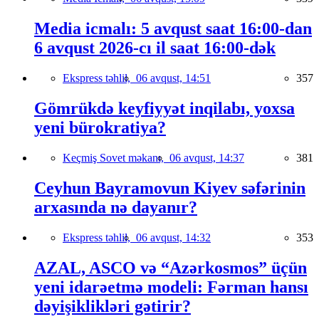
Media icmalı: 5 avqust saat 16:00-dan
6 avqust 2026-cı il saat 16:00-dək
Ekspress təhlil,
06 avqust, 14:51
357
Gömrükdə keyfiyyət inqilabı, yoxsa
yeni bürokratiya?
Keçmiş Sovet məkanı,
06 avqust, 14:37
381
Ceyhun Bayramovun Kiyev səfərinin
arxasında nə dayanır?
Ekspress təhlil,
06 avqust, 14:32
353
AZAL, ASCO və “Azərkosmos” üçün
yeni idarəetmə modeli: Fərman hansı
dəyişiklikləri gətirir?