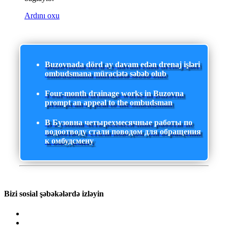
Ardını oxu
Buzovnada dörd ay davam edən drenaj işləri
ombudsmana müraciətə səbəb olub
Four-month drainage works in Buzovna
prompt an appeal to the ombudsman
В Бузовна четырехмесячные работы по
водоотводу стали поводом для обращения
к омбудсмену
Bizi sosial şəbəkələrdə izləyin