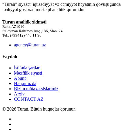
“Turan” siyasət, iqtisadiyyat və cəmiyyət həyatının qovuşuğunda
fəaliyyət göstərən müstəqil analitik qurumdur.
Turan analitik xidməti
Bakı, AZ1010
Süleyman Rəhimov küç.,186, Mən. 24
Tel.: (+99412) 440 11 96
agency@turan.az
Faydalı
İstifadə şərtləri
Məxfilik siyasti
Abunə
Haqqımızda
Bizim mütəxəssislərimiz
Arxiv
CONTACT AZ
© 2026 Turan. Bütün hüquqlar qorunur.