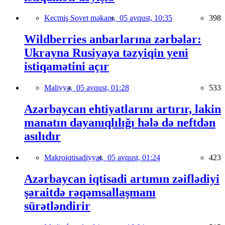
Keçmiş Sovet məkanı,
05 avqust, 10:35
398
Wildberries anbarlarına zərbələr:
Ukrayna Rusiyaya təzyiqin yeni
istiqamətini açır
Maliyyə,
05 avqust, 01:28
533
Azərbaycan ehtiyatlarını artırır, lakin
manatın dayanıqlılığı hələ də neftdən
asılıdır
Makroiqtisadiyyat,
05 avqust, 01:24
423
Azərbaycan iqtisadi artımın zəiflədiyi
şəraitdə rəqəmsallaşmanı
sürətləndirir