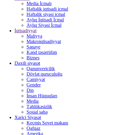
Media İcmalı
Həftəlik iqtisadi icmal
Həftəlik siyasi icmal
Aylıq İqtisadi İcmal
Aylıq Siyasi İcmal
İqtisadiyyat
Maliyyə
Makroiqtisadiyyat
Sənaye
Kənd təsərrüfatı
Biznes
Daxili siyasət
Qanunvericilik
Dövlət quruculuğu
Cəmiyyət
Gender
Din
İnsan Hüquqları
Media
Təhlükəsizlik
Sosial sahə
Xarici Siyasət
Keçmiş Sovet məkanı
Qafqaz
Amerika