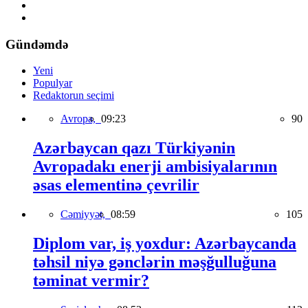
Gündəmdə
Yeni
Populyar
Redaktorun seçimi
Avropa,
09:23
90
Azərbaycan qazı Türkiyənin
Avropadakı enerji ambisiyalarının
əsas elementinə çevrilir
Cəmiyyət,
08:59
105
Diplom var, iş yoxdur: Azərbaycanda
təhsil niyə gənclərin məşğulluğuna
təminat vermir?