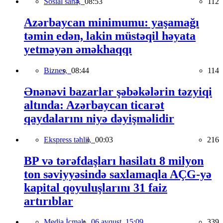
Sosial sahə,
08:53
112
Azərbaycan minimumu: yaşamağı
təmin edən, lakin müstəqil həyata
yetməyən əməkhaqqı
Biznes,
08:44
114
Ənənəvi bazarlar şəbəkələrin təzyiqi
altında: Azərbaycan ticarət
qaydalarını niyə dəyişməlidir
Ekspress təhlil,
00:03
216
BP və tərəfdaşları hasilatı 8 milyon
ton səviyyəsində saxlamaqla AÇG-yə
kapital qoyuluşlarını 31 faiz
artırıblar
Media İcmalı,
06 avqust, 15:09
339