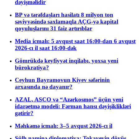
dəyişməlidir
BP və tərəfdaşları hasilatı 8 milyon ton
səviyyəsində saxlamaqla AÇG-yə kapital
qoyuluşlarını 31 faiz artırıblar
Media icmalı: 5 avqust saat 16:00-dan 6 avqust
2026-cı il saat 16:00-dək
Gömrükdə keyfiyyət inqilabı, yoxsa yeni
bürokratiya?
Ceyhun Bayramovun Kiyev səfərinin
arxasında nə dayanır?
AZAL, ASCO və “Azərkosmos” üçün yeni
idarəetmə modeli: Fərman hansı dəyişiklikləri
gətirir?
Məhkəmə icmalı: 3–5 avqust 2026-cı il
Sülh naminə diplomatiya: Tokayevin döyüş