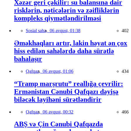
Xəzər geri çəkilir: su balansına dair
risklərin, nəticələrin və zəifliklərin
kompleks qiymətləndirilməsi
Sosial sahə,
06 avqust, 01:38
402
Əməkhaqları artır, lakin həyat ən çox
hiss edilən sahələrdə daha sürətlə
bahalaşır
Qafqaz,
06 avqust, 01:06
434
“Tramp marşrutu” reallığa çevrilir:
Ermənistan Cənubi Qafqazı dəyişə
biləcək layihəni sürətləndirir
Qafqaz,
06 avqust, 00:32
466
ABŞ və Çin Cənubi Qafqazda