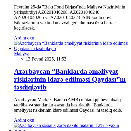
Fevralın 25-də "Bakı Fond Birjası"nda Maliyyə Nazirliyinin
yerləşdirdiyi AZ0201040208, AZ0201040240,
AZ0201040265 və AZ0201040323 İSİN kodlu dövlət
istiqrazlarının vaxtından əvvəl geri alınması üzrə hərrac
keçiriləcək.
Ardını oxu
Maliyyə
13 Fevral 2025, 11:53
Azərbaycan “Banklarda əməliyyat
risklərinin idarə edilməsi Qaydası”nı
təsdiqləyib
Azərbaycan Mərkəzi Bankı (AMB) mütərəqqi beynəlxalq
təcrübə və standartlar əsasında hazırladığı “Banklarda
əməliyyat risklərinin idarə edilməsi Qaydası”nı təsdiq edib.
Ardını oxu