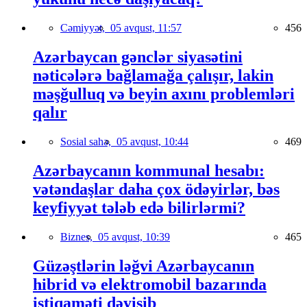
Cəmiyyət,
05 avqust, 11:57
456
Azərbaycan gənclər siyasətini
nəticələrə bağlamağa çalışır, lakin
məşğulluq və beyin axını problemləri
qalır
Sosial sahə,
05 avqust, 10:44
469
Azərbaycanın kommunal hesabı:
vətəndaşlar daha çox ödəyirlər, bəs
keyfiyyət tələb edə bilirlərmi?
Biznes,
05 avqust, 10:39
465
Güzəştlərin ləğvi Azərbaycanın
hibrid və elektromobil bazarında
istiqaməti dəyişib