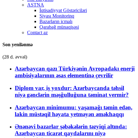
ASTNA
İqtisadiyyat Göstəriciləri
Siyası Monitorinq
Bazarların icmalı
Qarabağ münaqişəsi
Contact az
Son yenilənmə
(28 d. əvvəl)
Azərbaycan qazı Türkiyənin Avropadakı enerji
ambisiyalarının əsas elementinə çevrilir
Diplom var, iş yoxdur: Azərbaycanda təhsil
niyə gənclərin məşğulluğuna təminat vermir?
Azərbaycan minimumu: yaşamağı təmin edən,
lakin müstəqil həyata yetməyən əməkhaqqı
Ənənəvi bazarlar şəbəkələrin təzyiqi altında:
Azərbaycan ticarət qaydalarını niyə