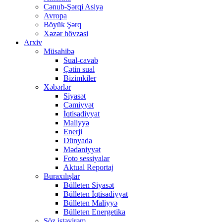
Cənub-Şərqi Asiya
Avropa
Böyük Şərq
Xəzər hövzəsi
Arxiv
Müsahibə
Sual-cavab
Çətin sual
Bizimkiler
Xəbərlər
Siyasət
Cəmiyyət
İqtisadiyyat
Maliyyə
Enerji
Dünyada
Mədəniyyət
Foto sessiyalar
Aktual Reportaj
Buraxılışlar
Bülleten Siyasət
Bülleten İqtisadiyyat
Bülleten Maliyyə
Bülleten Energetika
Söz istəyirəm