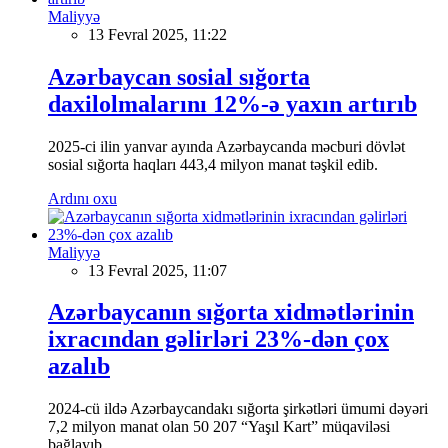
Maliyyə
13 Fevral 2025, 11:22
Azərbaycan sosial sığorta
daxilolmalarını 12%-ə yaxın artırıb
2025-ci ilin yanvar ayında Azərbaycanda məcburi dövlət
sosial sığorta haqları 443,4 milyon manat təşkil edib.
Ardını oxu
Maliyyə
13 Fevral 2025, 11:07
Azərbaycanın sığorta xidmətlərinin
ixracından gəlirləri 23%-dən çox
azalıb
2024-cü ildə Azərbaycandakı sığorta şirkətləri ümumi dəyəri
7,2 milyon manat olan 50 207 “Yaşıl Kart” müqaviləsi
bağlayıb.