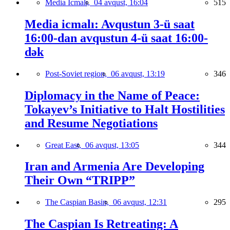
Media İcmalı,
04 avqust, 16:04
515
Media icmalı: Avqustun 3-ü saat
16:00-dan avqustun 4-ü saat 16:00-
dək
Post-Soviet region,
06 avqust, 13:19
346
Diplomacy in the Name of Peace:
Tokayev’s Initiative to Halt Hostilities
and Resume Negotiations
Great East,
06 avqust, 13:05
344
Iran and Armenia Are Developing
Their Own “TRIPP”
The Caspian Basin,
06 avqust, 12:31
295
The Caspian Is Retreating: A