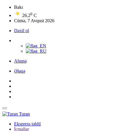
Bakı
0
26.2
C
Cümə, 7 Avqust 2026
Daxil ol
Abunə
Əlaqə
Turan
Ekspress təhlil
İcmallar