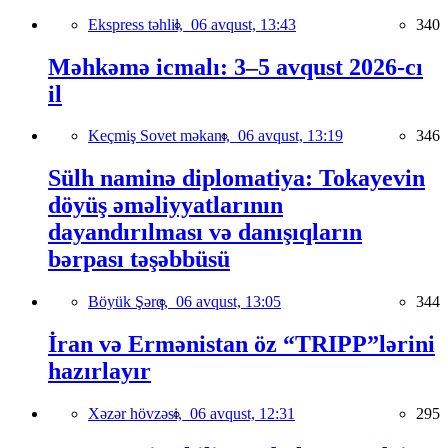
Ekspress təhlil,
06 avqust, 13:43
340
Məhkəmə icmalı: 3–5 avqust 2026-cı
il
Keçmiş Sovet məkanı,
06 avqust, 13:19
346
Sülh naminə diplomatiya: Tokayevin
döyüş əməliyyatlarının
dayandırılması və danışıqların
bərpası təşəbbüsü
Böyük Şərq,
06 avqust, 13:05
344
İran və Ermənistan öz “TRIPP”lərini
hazırlayır
Xəzər hövzəsi,
06 avqust, 12:31
295