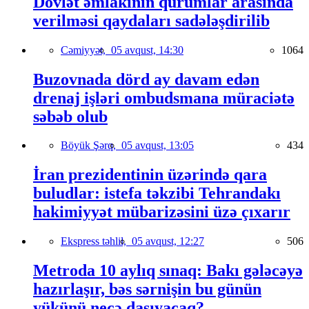
Dövlət əmlakının qurumlar arasında
verilməsi qaydaları sadələşdirilib
Cəmiyyət,
05 avqust, 14:30
1064
Buzovnada dörd ay davam edən
drenaj işləri ombudsmana müraciətə
səbəb olub
Böyük Şərq,
05 avqust, 13:05
434
İran prezidentinin üzərində qara
buludlar: istefa təkzibi Tehrandakı
hakimiyyət mübarizəsini üzə çıxarır
Ekspress təhlil,
05 avqust, 12:27
506
Metroda 10 aylıq sınaq: Bakı gələcəyə
hazırlaşır, bəs sərnişin bu günün
yükünü necə daşıyacaq?