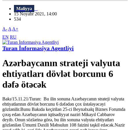
Maliyyə
15 Noyabr 2021, 14:00
534
A-
A
A+
EN
RU
Turan İnformasiya Agentliyi
Azərbaycanın strateji valyuta
ehtiyatları dövlət borcunu 6
dəfə ötəcək
Bakı/15.11.21/Turan: Bu ilin sonuna Azərbaycanın strateji valyuta
ehtiyatlarının dövlət borcunu 6 dəfədən çox üstələyəcəyi
gözlənilir.Bunu Bakıda keçirilən 25-ci Beynəlxalq Biznes Forumda
çıxış edən Azərbaycanın iqtisadiyyat naziri Mikayıl Cabbarov
deyib. Onun sözlərinə görə, bu ilin sonuna valyuta ehtiyatları
gözlənilən Ümumi Daxili Məhsulun 108 faizini təşkil edəcək.Nazir