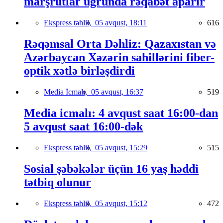
marşrutlar uğrunda rəqabət aparır
Ekspress təhlil,
05 avqust, 18:11
616
Rəqəmsal Orta Dəhliz: Qazaxıstan və
Azərbaycan Xəzərin sahillərini fiber-
optik xətlə birləşdirdi
Media İcmalı,
05 avqust, 16:37
519
Media icmalı: 4 avqust saat 16:00-dan
5 avqust saat 16:00-dək
Ekspress təhlil,
05 avqust, 15:29
515
Sosial şəbəkələr üçün 16 yaş həddi
tətbiq olunur
Ekspress təhlil,
05 avqust, 15:12
472