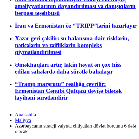
əməliyyatlarının dayandırılması və danışıqların
bərpası təşəbbüsü
İran və Ermənistan öz “TRIPP”lərini hazırlayır
Xəzər geri çəkilir: su balansına dair risklərin,
nəticələrin və zəifliklərin kompleks
qiymətləndirilməsi
Əməkhaqları artır, lakin həyat ən çox hiss
edilən sahələrdə daha sürətlə bahalaşır
“Tramp marşrutu” reallığa çevrilir:
Ermənistan Cənubi Qafqazı dəyişə biləcək
layihəni sürətləndirir
Ana səhifə
Maliyyə
Azərbaycanın strateji valyuta ehtiyatları dövlət borcunu 6 dəfə
ötəcək