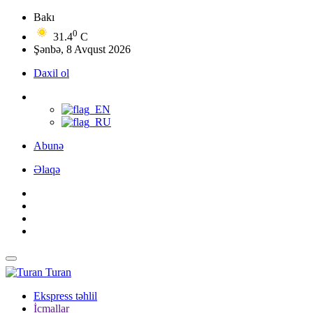
Bakı
0
31.4
C
Şənbə, 8 Avqust 2026
Daxil ol
Abunə
Əlaqə
Turan
Ekspress təhlil
İcmallar