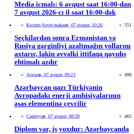
Media icmalı: 6 avqust saat 16:00-dan
7 avqust 2026-cı il saat 16:00-dək
Keçmiş Sovet məkanı,
07 avqust, 10:26
551
Seçkilərdən sonra Ermənistan və
Rusiya gərginliyi azaltmağın yollarını
axtarır, lakin əvvəlki ittifaqa qayıdış
ehtimalı azdır
Avropa,
07 avqust, 09:23
496
Azərbaycan qazı Türkiyənin
Avropadakı enerji ambisiyalarının
əsas elementinə çevrilir
Cəmiyyət,
07 avqust, 08:59
465
Diplom var, iş yoxdur: Azərbaycanda