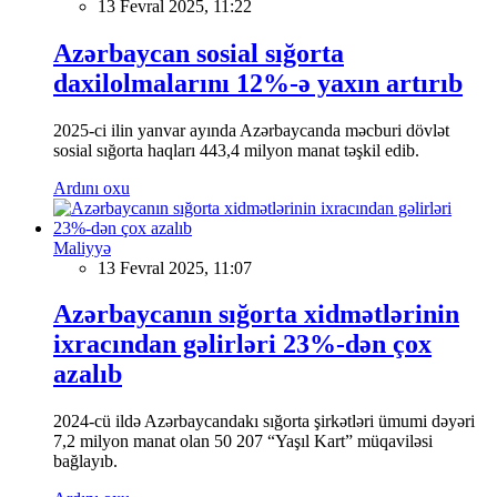
13 Fevral 2025, 11:22
Azərbaycan sosial sığorta
daxilolmalarını 12%-ə yaxın artırıb
2025-ci ilin yanvar ayında Azərbaycanda məcburi dövlət
sosial sığorta haqları 443,4 milyon manat təşkil edib.
Ardını oxu
Maliyyə
13 Fevral 2025, 11:07
Azərbaycanın sığorta xidmətlərinin
ixracından gəlirləri 23%-dən çox
azalıb
2024-cü ildə Azərbaycandakı sığorta şirkətləri ümumi dəyəri
7,2 milyon manat olan 50 207 “Yaşıl Kart” müqaviləsi
bağlayıb.