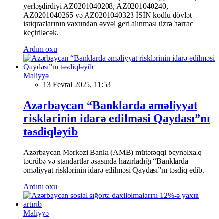
yerləşdirdiyi AZ0201040208, AZ0201040240,
AZ0201040265 və AZ0201040323 İSİN kodlu dövlət
istiqrazlarının vaxtından əvvəl geri alınması üzrə hərrac
keçiriləcək.
Ardını oxu
Maliyyə
13 Fevral 2025, 11:53
Azərbaycan “Banklarda əməliyyat
risklərinin idarə edilməsi Qaydası”nı
təsdiqləyib
Azərbaycan Mərkəzi Bankı (AMB) mütərəqqi beynəlxalq
təcrübə və standartlar əsasında hazırladığı “Banklarda
əməliyyat risklərinin idarə edilməsi Qaydası”nı təsdiq edib.
Ardını oxu
Maliyyə