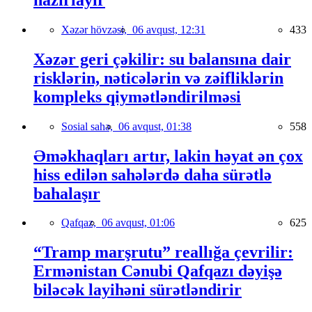
Xəzər hövzəsi,
06 avqust, 12:31
433
Xəzər geri çəkilir: su balansına dair
risklərin, nəticələrin və zəifliklərin
kompleks qiymətləndirilməsi
Sosial sahə,
06 avqust, 01:38
558
Əməkhaqları artır, lakin həyat ən çox
hiss edilən sahələrdə daha sürətlə
bahalaşır
Qafqaz,
06 avqust, 01:06
625
“Tramp marşrutu” reallığa çevrilir:
Ermənistan Cənubi Qafqazı dəyişə
biləcək layihəni sürətləndirir