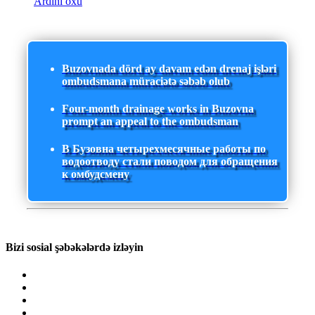
Ardını oxu
Buzovnada dörd ay davam edən drenaj işləri
ombudsmana müraciətə səbəb olub
Four-month drainage works in Buzovna
prompt an appeal to the ombudsman
В Бузовна четырехмесячные работы по
водоотводу стали поводом для обращения
к омбудсмену
Bizi sosial şəbəkələrdə izləyin