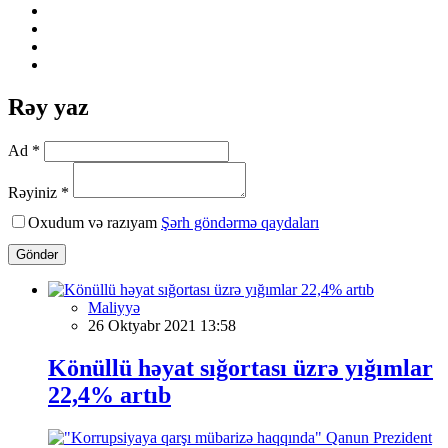
Rəy yaz
Ad *
Rəyiniz *
Oxudum və razıyam
Şərh göndərmə qaydaları
Göndər
Maliyyə
26 Oktyabr 2021 13:58
Könüllü həyat sığortası üzrə yığımlar
22,4% artıb