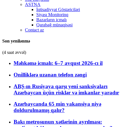
ASTNA
İqtisadiyyat Göstəriciləri
Siyası Monitorinq
Bazarların icmalı
Qarabağ münaqişəsi
Contact az
Son yenilənmə
(4 saat əvvəl)
Məhkəmə icmalı: 6–7 avqust 2026-cı il
Onilliklərə uzanan telefon zəngi
ABŞ-ın Rusiyaya qarşı yeni sanksiyaları
Azərbaycan üçün risklər və imkanlar yaradır
Azərbaycanda 65 min vakansiya niyə
doldurulmamış qalır?
Bakı metrosunun xətlərinin ayrılması: