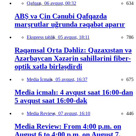
Qafqaz,
06 avqust, 00:32
634
ABŞ və Çin Cənubi Qafqazda
marşrutlar uğrunda rəqabət aparır
Ekspress təhlil,
05 avqust, 18:11
786
Rəqəmsal Orta Dəhliz: Qazaxıstan və
Azərbaycan Xəzərin sahillərini fiber-
optik xətlə birləşdirdi
Media İcmalı,
05 avqust, 16:37
675
Media icmalı: 4 avqust saat 16:00-dan
5 avqust saat 16:00-dək
Media Review,
07 avqust, 16:10
446
Media Review: From 4:00 p.m. on
August 6 to 4:00 p.m. on August 7,