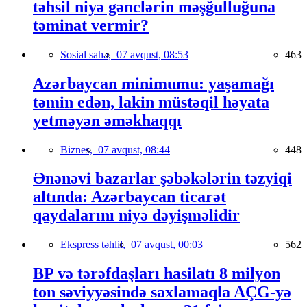
təhsil niyə gənclərin məşğulluğuna
təminat vermir?
Sosial sahə,
07 avqust, 08:53
463
Azərbaycan minimumu: yaşamağı
təmin edən, lakin müstəqil həyata
yetməyən əməkhaqqı
Biznes,
07 avqust, 08:44
448
Ənənəvi bazarlar şəbəkələrin təzyiqi
altında: Azərbaycan ticarət
qaydalarını niyə dəyişməlidir
Ekspress təhlil,
07 avqust, 00:03
562
BP və tərəfdaşları hasilatı 8 milyon
ton səviyyəsində saxlamaqla AÇG-yə