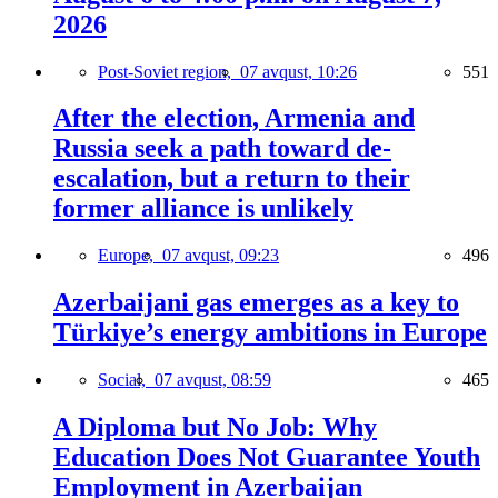
2026
Post-Soviet region,
07 avqust, 10:26
551
After the election, Armenia and
Russia seek a path toward de-
escalation, but a return to their
former alliance is unlikely
Europe,
07 avqust, 09:23
496
Azerbaijani gas emerges as a key to
Türkiye’s energy ambitions in Europe
Social,
07 avqust, 08:59
465
A Diploma but No Job: Why
Education Does Not Guarantee Youth
Employment in Azerbaijan