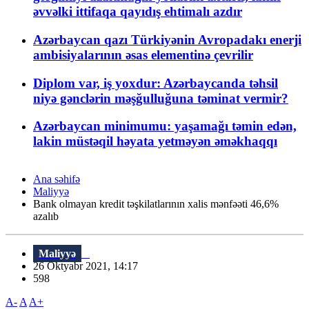
əvvəlki ittifaqa qayıdış ehtimalı azdır
Azərbaycan qazı Türkiyənin Avropadakı enerji
ambisiyalarının əsas elementinə çevrilir
Diplom var, iş yoxdur: Azərbaycanda təhsil
niyə gənclərin məşğulluğuna təminat vermir?
Azərbaycan minimumu: yaşamağı təmin edən,
lakin müstəqil həyata yetməyən əməkhaqqı
Ana səhifə
Maliyyə
Bank olmayan kredit təşkilatlarının xalis mənfəəti 46,6%
azalıb
Maliyyə
26 Oktyabr 2021, 14:17
598
A-
A
A+