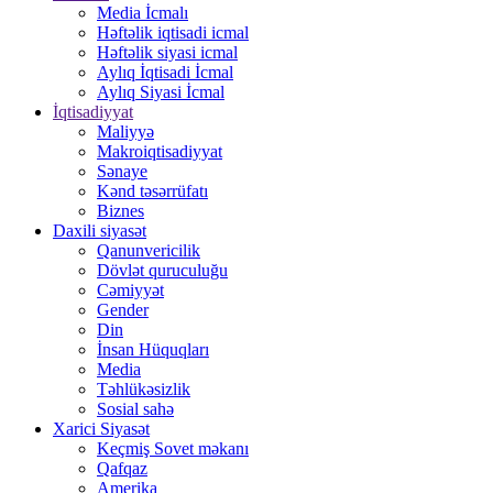
Media İcmalı
Həftəlik iqtisadi icmal
Həftəlik siyasi icmal
Aylıq İqtisadi İcmal
Aylıq Siyasi İcmal
İqtisadiyyat
Maliyyə
Makroiqtisadiyyat
Sənaye
Kənd təsərrüfatı
Biznes
Daxili siyasət
Qanunvericilik
Dövlət quruculuğu
Cəmiyyət
Gender
Din
İnsan Hüquqları
Media
Təhlükəsizlik
Sosial sahə
Xarici Siyasət
Keçmiş Sovet məkanı
Qafqaz
Amerika