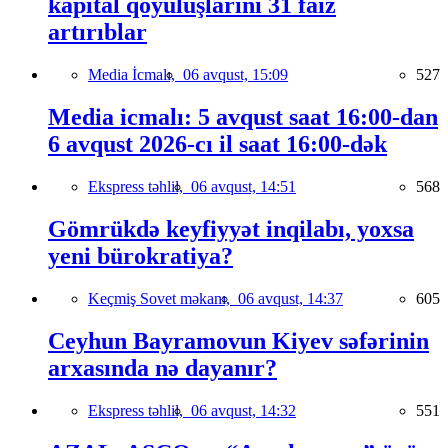
kapital qoyuluşlarını 31 faiz
artırıblar
Media İcmalı,
06 avqust, 15:09
527
Media icmalı: 5 avqust saat 16:00-dan
6 avqust 2026-cı il saat 16:00-dək
Ekspress təhlil,
06 avqust, 14:51
568
Gömrükdə keyfiyyət inqilabı, yoxsa
yeni bürokratiya?
Keçmiş Sovet məkanı,
06 avqust, 14:37
605
Ceyhun Bayramovun Kiyev səfərinin
arxasında nə dayanır?
Ekspress təhlil,
06 avqust, 14:32
551