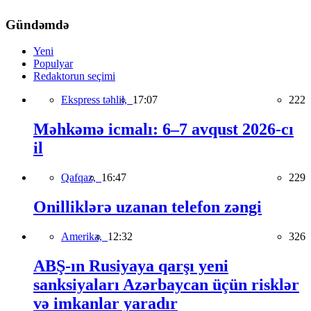
Gündəmdə
Yeni
Populyar
Redaktorun seçimi
Ekspress təhlil,
17:07
222
Məhkəmə icmalı: 6–7 avqust 2026-cı
il
Qafqaz,
16:47
229
Onilliklərə uzanan telefon zəngi
Amerika,
12:32
326
ABŞ-ın Rusiyaya qarşı yeni
sanksiyaları Azərbaycan üçün risklər
və imkanlar yaradır