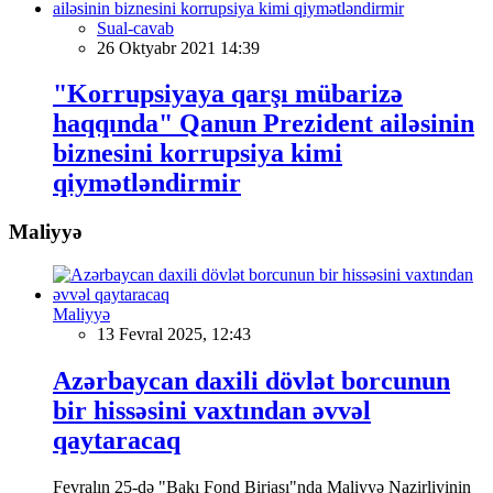
Sual-cavab
26 Oktyabr 2021 14:39
"Korrupsiyaya qarşı mübarizə
haqqında" Qanun Prezident ailəsinin
biznesini korrupsiya kimi
qiymətləndirmir
Maliyyə
Maliyyə
13 Fevral 2025, 12:43
Azərbaycan daxili dövlət borcunun
bir hissəsini vaxtından əvvəl
qaytaracaq
Fevralın 25-də "Bakı Fond Birjası"nda Maliyyə Nazirliyinin