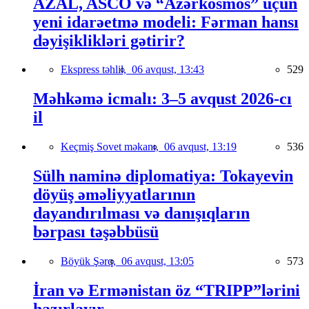
AZAL, ASCO və “Azərkosmos” üçün
yeni idarəetmə modeli: Fərman hansı
dəyişiklikləri gətirir?
Ekspress təhlil,
06 avqust, 13:43
529
Məhkəmə icmalı: 3–5 avqust 2026-cı
il
Keçmiş Sovet məkanı,
06 avqust, 13:19
536
Sülh naminə diplomatiya: Tokayevin
döyüş əməliyyatlarının
dayandırılması və danışıqların
bərpası təşəbbüsü
Böyük Şərq,
06 avqust, 13:05
573
İran və Ermənistan öz “TRIPP”lərini
hazırlayır