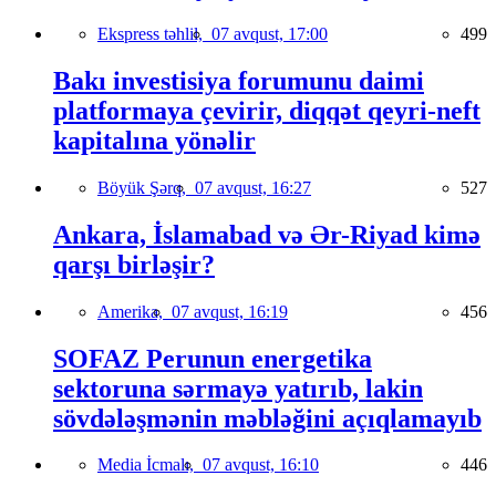
Ekspress təhlil,
07 avqust, 17:00
499
Bakı investisiya forumunu daimi
platformaya çevirir, diqqət qeyri-neft
kapitalına yönəlir
Böyük Şərq,
07 avqust, 16:27
527
Ankara, İslamabad və Ər-Riyad kimə
qarşı birləşir?
Amerika,
07 avqust, 16:19
456
SOFAZ Perunun energetika
sektoruna sərmayə yatırıb, lakin
sövdələşmənin məbləğini açıqlamayıb
Media İcmalı,
07 avqust, 16:10
446