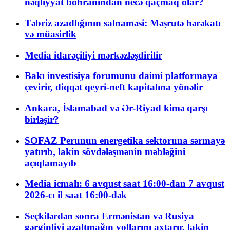
nəqliyyat böhranından necə qaçmaq olar?
Təbriz azadlığının salnaməsi: Məşrutə hərəkatı
və müasirlik
Media idarəçiliyi mərkəzləşdirilir
Bakı investisiya forumunu daimi platformaya
çevirir, diqqət qeyri-neft kapitalına yönəlir
Ankara, İslamabad və Ər-Riyad kimə qarşı
birləşir?
SOFAZ Perunun energetika sektoruna sərmayə
yatırıb, lakin sövdələşmənin məbləğini
açıqlamayıb
Media icmalı: 6 avqust saat 16:00-dan 7 avqust
2026-cı il saat 16:00-dək
Seçkilərdən sonra Ermənistan və Rusiya
gərginliyi azaltmağın yollarını axtarır, lakin