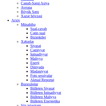
Cənub-Şərqi Asiya
Avropa
Böyük Şərq
Xəzər hövzəsi
Arxiv
Müsahibə
Sual-cavab
Çətin sual
Bizimkiler
Xəbərlər
Siyasət
Cəmiyyət
İqtisadiyyat
Maliyyə
Enerji
Dünyada
Mədəniyyət
Foto sessiyalar
Aktual Reportaj
Buraxılışlar
Bülleten Siyasət
Bülleten İqtisadiyyat
Bülleten Maliyyə
Bülleten Energetika
Söz istəyirəm