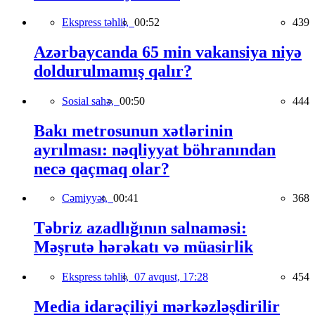
Ekspress təhlil,
00:52
439
Azərbaycanda 65 min vakansiya niyə
doldurulmamış qalır?
Sosial sahə,
00:50
444
Bakı metrosunun xətlərinin
ayrılması: nəqliyyat böhranından
necə qaçmaq olar?
Cəmiyyət,
00:41
368
Təbriz azadlığının salnaməsi:
Məşrutə hərəkatı və müasirlik
Ekspress təhlil,
07 avqust, 17:28
454
Media idarəçiliyi mərkəzləşdirilir