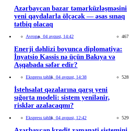
Azərbaycan bazar təmərküzləşməsini
yeni qaydalarla ölçəcək — əsas sınaq
tətbiq olacaq
Avropa,
04 avqust, 14:42
467
Enerji dəhlizi boyunca diplomatiya:
İnyatsio Kassis nə üçün Bakıya və
Aşqabada səfər edir?
Ekspress təhlil,
04 avqust, 14:38
528
İstehsalat qəzalarına qarşı yeni
sığorta modeli: sistem yenilənir,
risklər azalacaqmı?
Ekspress təhlil,
04 avqust, 12:42
529
Azərbaycan kredit zəmanəti sistemini