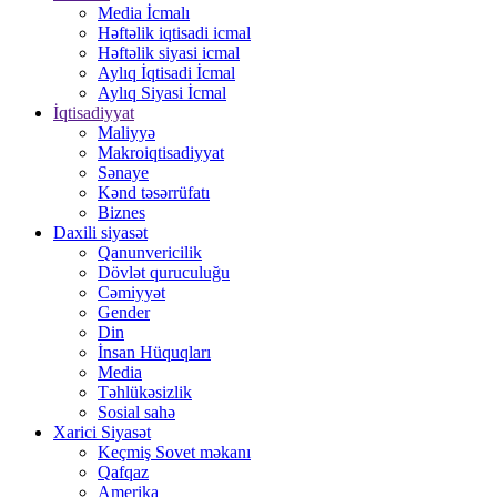
Media İcmalı
Həftəlik iqtisadi icmal
Həftəlik siyasi icmal
Aylıq İqtisadi İcmal
Aylıq Siyasi İcmal
İqtisadiyyat
Maliyyə
Makroiqtisadiyyat
Sənaye
Kənd təsərrüfatı
Biznes
Daxili siyasət
Qanunvericilik
Dövlət quruculuğu
Cəmiyyət
Gender
Din
İnsan Hüquqları
Media
Təhlükəsizlik
Sosial sahə
Xarici Siyasət
Keçmiş Sovet məkanı
Qafqaz
Amerika