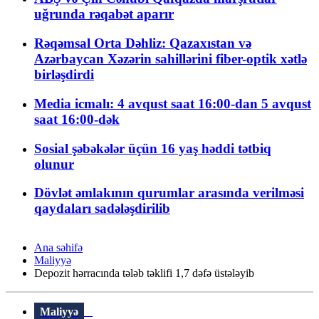
uğrunda rəqabət aparır
Rəqəmsal Orta Dəhliz: Qazaxıstan və
Azərbaycan Xəzərin sahillərini fiber-optik xətlə
birləşdirdi
Media icmalı: 4 avqust saat 16:00-dan 5 avqust
saat 16:00-dək
Sosial şəbəkələr üçün 16 yaş həddi tətbiq
olunur
Dövlət əmlakının qurumlar arasında verilməsi
qaydaları sadələşdirilib
Ana səhifə
Maliyyə
Depozit hərracında tələb təklifi 1,7 dəfə üstələyib
Maliyyə