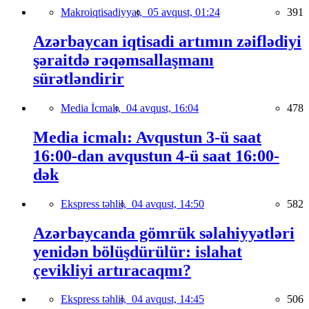
Makroiqtisadiyyat,
05 avqust, 01:24
391
Azərbaycan iqtisadi artımın zəiflədiyi
şəraitdə rəqəmsallaşmanı
sürətləndirir
Media İcmalı,
04 avqust, 16:04
478
Media icmalı: Avqustun 3-ü saat
16:00-dan avqustun 4-ü saat 16:00-
dək
Ekspress təhlil,
04 avqust, 14:50
582
Azərbaycanda gömrük səlahiyyətləri
yenidən bölüşdürülür: islahat
çevikliyi artıracaqmı?
Ekspress təhlil,
04 avqust, 14:45
506