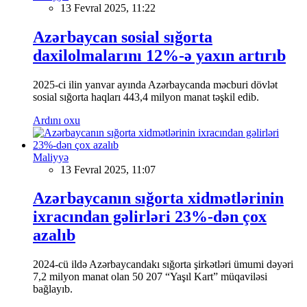
13 Fevral 2025, 11:22
Azərbaycan sosial sığorta
daxilolmalarını 12%-ə yaxın artırıb
2025-ci ilin yanvar ayında Azərbaycanda məcburi dövlət
sosial sığorta haqları 443,4 milyon manat təşkil edib.
Ardını oxu
Maliyyə
13 Fevral 2025, 11:07
Azərbaycanın sığorta xidmətlərinin
ixracından gəlirləri 23%-dən çox
azalıb
2024-cü ildə Azərbaycandakı sığorta şirkətləri ümumi dəyəri
7,2 milyon manat olan 50 207 “Yaşıl Kart” müqaviləsi
bağlayıb.