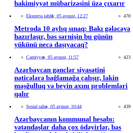
hakimiyyət mübarizəsini üzə çıxarır
Ekspress təhlil,
05 avqust, 12:27
470
Metroda 10 aylıq sınaq: Bakı gələcəyə
hazırlaşır, bəs sərnişin bu günün
yükünü necə daşıyacaq?
Cəmiyyət,
05 avqust, 11:57
423
Azərbaycan gənclər siyasətini
nəticələrə bağlamağa çalışır, lakin
məşğulluq və beyin axını problemləri
qalır
Sosial sahə,
05 avqust, 10:44
439
Azərbaycanın kommunal hesabı:
vətəndaşlar daha çox ödəyirlər, bəs