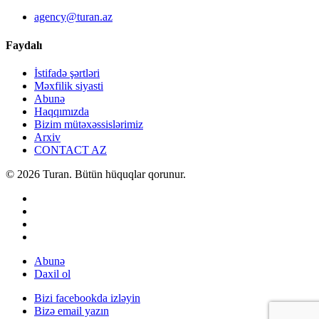
agency@turan.az
Faydalı
İstifadə şərtləri
Məxfilik siyasti
Abunə
Haqqımızda
Bizim mütəxəssislərimiz
Arxiv
CONTACT AZ
© 2026 Turan. Bütün hüquqlar qorunur.
Abunə
Daxil ol
Bizi facebookda izləyin
Bizə email yazın