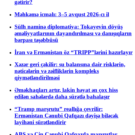
gətirir?
Məhkəmə icmalı: 3–5 avqust 2026-cı il
Sülh naminə diplomatiya: Tokayevin döyüş
əməliyyatlarının dayandırılması və danışıqların
bərpası təşəbbüsü
İran və Ermənistan öz “TRIPP”lərini hazırlayır
Xəzər geri çəkilir: su balansına dair risklərin,
nəticələrin və zəifliklərin kompleks
qiymətləndirilməsi
Əməkhaqları artır, lakin həyat ən çox hiss
edilən sahələrdə daha sürətlə bahalaşır
“Tramp marşrutu” reallığa çevrilir:
Ermənistan Cənubi Qafqazı dəyişə biləcək
layihəni sürətləndirir
ABŞ və Çin Cənubi Qafqazda marşrutlar