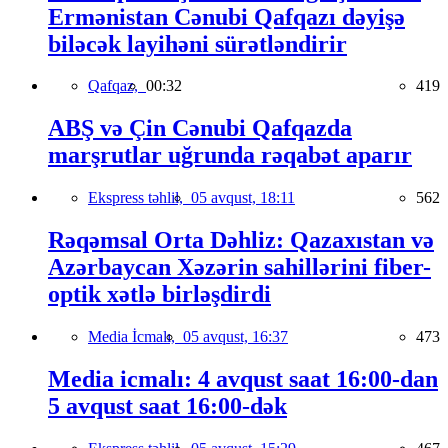
Ermənistan Cənubi Qafqazı dəyişə
biləcək layihəni sürətləndirir
Qafqaz,
00:32
419
ABŞ və Çin Cənubi Qafqazda
marşrutlar uğrunda rəqabət aparır
Ekspress təhlil,
05 avqust, 18:11
562
Rəqəmsal Orta Dəhliz: Qazaxıstan və
Azərbaycan Xəzərin sahillərini fiber-
optik xətlə birləşdirdi
Media İcmalı,
05 avqust, 16:37
473
Media icmalı: 4 avqust saat 16:00-dan
5 avqust saat 16:00-dək