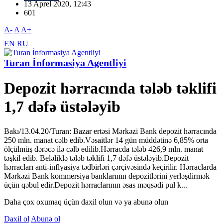
13 Aprel 2020, 12:43
601
A-
A
A+
EN
RU
Turan İnformasiya Agentliyi
Depozit hərracında tələb təklifi
1,7 dəfə üstələyib
Bakı/13.04.20/Turan: Bazar ertəsi Mərkəzi Bank depozit hərracında
250 mln. manat cəlb edib.Vəsaitlər 14 gün müddətinə 6,85% orta
ölçülmüş dərəcə ilə cəlb edilib.Hərracda tələb 426,9 mln. manat
təşkil edib. Beləliklə tələb təklifi 1,7 dəfə üstələyib.Depozit
hərracları anti-inflyasiya tədbirləri çərçivəsində keçirilir. Hərraclarda
Mərkəzi Bank kommersiya banklarının depozitlərini yerləşdirmək
üçün qəbul edir.Depozit hərraclarının əsas məqsədi pul k...
Daha çox oxumaq üçün daxil olun və ya abunə olun
Daxil ol
Abunə ol