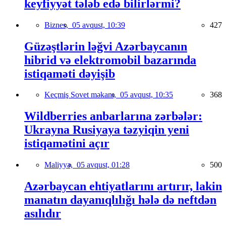
keyfiyyət tələb edə bilirlərmi?
Biznes,
05 avqust, 10:39
427
Güzəştlərin ləğvi Azərbaycanın
hibrid və elektromobil bazarında
istiqaməti dəyişib
Keçmiş Sovet məkanı,
05 avqust, 10:35
368
Wildberries anbarlarına zərbələr:
Ukrayna Rusiyaya təzyiqin yeni
istiqamətini açır
Maliyyə,
05 avqust, 01:28
500
Azərbaycan ehtiyatlarını artırır, lakin
manatın dayanıqlılığı hələ də neftdən
asılıdır