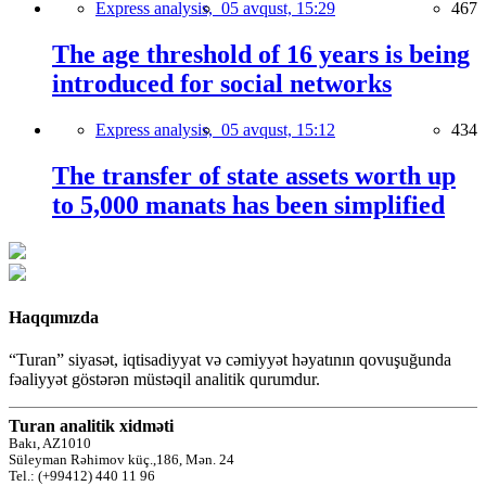
Express analysis,
05 avqust, 15:29
467
The age threshold of 16 years is being
introduced for social networks
Express analysis,
05 avqust, 15:12
434
The transfer of state assets worth up
to 5,000 manats has been simplified
Haqqımızda
“Turan” siyasət, iqtisadiyyat və cəmiyyət həyatının qovuşuğunda
fəaliyyət göstərən müstəqil analitik qurumdur.
Turan analitik xidməti
Bakı, AZ1010
Süleyman Rəhimov küç.,186, Mən. 24
Tel.: (+99412) 440 11 96