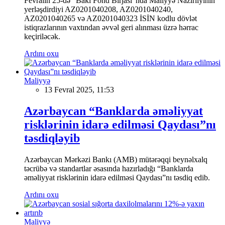
Fevralın 25-də "Bakı Fond Birjası"nda Maliyyə Nazirliyinin
yerləşdirdiyi AZ0201040208, AZ0201040240,
AZ0201040265 və AZ0201040323 İSİN kodlu dövlət
istiqrazlarının vaxtından əvvəl geri alınması üzrə hərrac
keçiriləcək.
Ardını oxu
Maliyyə
13 Fevral 2025, 11:53
Azərbaycan “Banklarda əməliyyat
risklərinin idarə edilməsi Qaydası”nı
təsdiqləyib
Azərbaycan Mərkəzi Bankı (AMB) mütərəqqi beynəlxalq
təcrübə və standartlar əsasında hazırladığı “Banklarda
əməliyyat risklərinin idarə edilməsi Qaydası”nı təsdiq edib.
Ardını oxu
Maliyyə