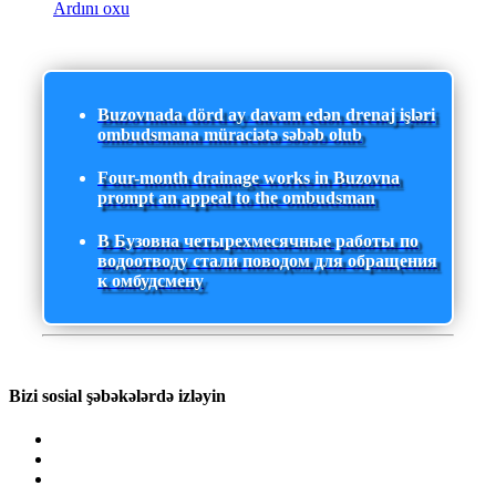
Ardını oxu
Buzovnada dörd ay davam edən drenaj işləri
ombudsmana müraciətə səbəb olub
Four-month drainage works in Buzovna
prompt an appeal to the ombudsman
В Бузовна четырехмесячные работы по
водоотводу стали поводом для обращения
к омбудсмену
Bizi sosial şəbəkələrdə izləyin