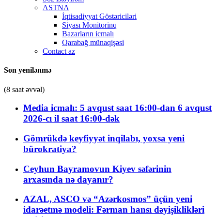
ASTNA
İqtisadiyyat Göstəriciləri
Siyası Monitorinq
Bazarların icmalı
Qarabağ münaqişəsi
Contact az
Son yenilənmə
(8 saat əvvəl)
Media icmalı: 5 avqust saat 16:00-dan 6 avqust
2026-cı il saat 16:00-dək
Gömrükdə keyfiyyət inqilabı, yoxsa yeni
bürokratiya?
Ceyhun Bayramovun Kiyev səfərinin
arxasında nə dayanır?
AZAL, ASCO və “Azərkosmos” üçün yeni
idarəetmə modeli: Fərman hansı dəyişiklikləri