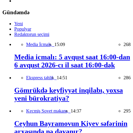
Gündəmdə
Yeni
Populyar
Redaktorun seçimi
Media İcmalı,
15:09
268
Media icmalı: 5 avqust saat 16:00-dan
6 avqust 2026-cı il saat 16:00-dək
Ekspress təhlil,
14:51
286
Gömrükdə keyfiyyət inqilabı, yoxsa
yeni bürokratiya?
Keçmiş Sovet məkanı,
14:37
295
Ceyhun Bayramovun Kiyev səfərinin
arxasında nə dayanır?