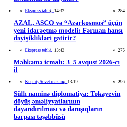
Ekspress təhlil,
14:32
284
AZAL, ASCO və “Azərkosmos” üçün
yeni idarəetmə modeli: Fərman hansı
dəyişiklikləri gətirir?
Ekspress təhlil,
13:43
275
Məhkəmə icmalı: 3–5 avqust 2026-cı
il
Keçmiş Sovet məkanı,
13:19
296
Sülh naminə diplomatiya: Tokayevin
döyüş əməliyyatlarının
dayandırılması və danışıqların
bərpası təşəbbüsü