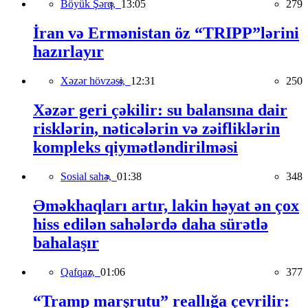
Böyük Şərq,
13:05
279
İran və Ermənistan öz “TRIPP”lərini
hazırlayır
Xəzər hövzəsi,
12:31
250
Xəzər geri çəkilir: su balansına dair
risklərin, nəticələrin və zəifliklərin
kompleks qiymətləndirilməsi
Sosial sahə,
01:38
348
Əməkhaqları artır, lakin həyat ən çox
hiss edilən sahələrdə daha sürətlə
bahalaşır
Qafqaz,
01:06
377
“Tramp marşrutu” reallığa çevrilir: