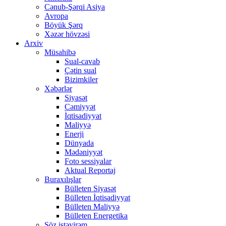
Cənub-Şərqi Asiya
Avropa
Böyük Şərq
Xəzər hövzəsi
Arxiv
Müsahibə
Sual-cavab
Çətin sual
Bizimkiler
Xəbərlər
Siyasət
Cəmiyyət
İqtisadiyyat
Maliyyə
Enerji
Dünyada
Mədəniyyət
Foto sessiyalar
Aktual Reportaj
Buraxılışlar
Bülleten Siyasət
Bülleten İqtisadiyyat
Bülleten Maliyyə
Bülleten Energetika
Söz istəyirəm