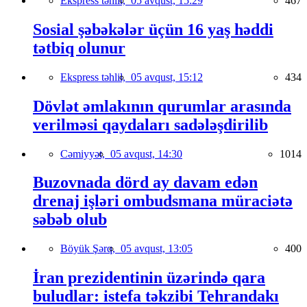
Ekspress təhlil,
05 avqust, 15:29
467
Sosial şəbəkələr üçün 16 yaş həddi
tətbiq olunur
Ekspress təhlil,
05 avqust, 15:12
434
Dövlət əmlakının qurumlar arasında
verilməsi qaydaları sadələşdirilib
Cəmiyyət,
05 avqust, 14:30
1014
Buzovnada dörd ay davam edən
drenaj işləri ombudsmana müraciətə
səbəb olub
Böyük Şərq,
05 avqust, 13:05
400
İran prezidentinin üzərində qara
buludlar: istefa təkzibi Tehrandakı