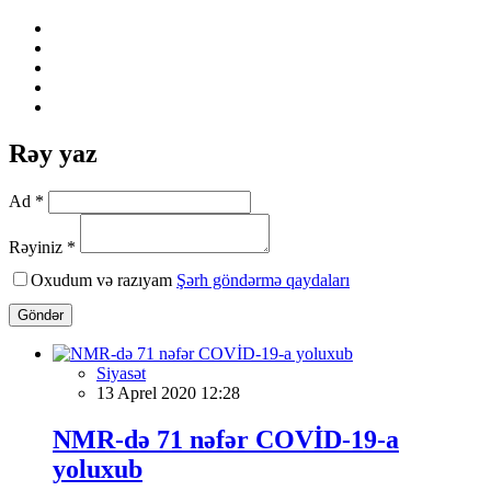
Rəy yaz
Ad *
Rəyiniz *
Oxudum və razıyam
Şərh göndərmə qaydaları
Göndər
Siyasət
13 Aprel 2020 12:28
NMR-də 71 nəfər COVİD-19-a
yoluxub