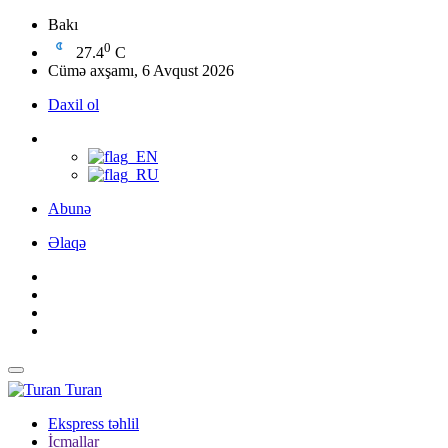
Bakı
0
27.4
C
Cümə axşamı, 6 Avqust 2026
Daxil ol
Abunə
Əlaqə
Turan
Ekspress təhlil
İcmallar