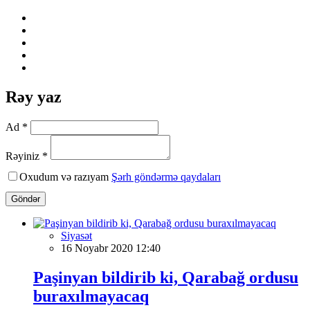
Rəy yaz
Ad *
Rəyiniz *
Oxudum və razıyam
Şərh göndərmə qaydaları
Göndər
Siyasət
16 Noyabr 2020 12:40
Paşinyan bildirib ki, Qarabağ ordusu
buraxılmayacaq