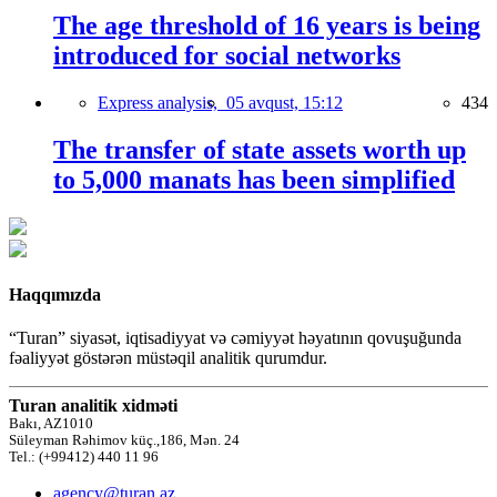
The age threshold of 16 years is being
introduced for social networks
Express analysis,
05 avqust, 15:12
434
The transfer of state assets worth up
to 5,000 manats has been simplified
Haqqımızda
“Turan” siyasət, iqtisadiyyat və cəmiyyət həyatının qovuşuğunda
fəaliyyət göstərən müstəqil analitik qurumdur.
Turan analitik xidməti
Bakı, AZ1010
Süleyman Rəhimov küç.,186, Mən. 24
Tel.: (+99412) 440 11 96
agency@turan.az