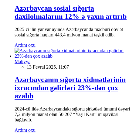
Azərbaycan sosial sığorta
daxilolmalarını 12%-ə yaxın artırıb
2025-ci ilin yanvar ayında Azərbaycanda məcburi dövlət
sosial sığorta haqları 443,4 milyon manat təşkil edib.
Ardını oxu
Maliyyə
13 Fevral 2025, 11:07
Azərbaycanın sığorta xidmətlərinin
ixracından gəlirləri 23%-dən çox
azalıb
2024-cü ildə Azərbaycandakı sığorta şirkətləri ümumi dəyəri
7,2 milyon manat olan 50 207 “Yaşıl Kart” müqaviləsi
bağlayıb.
Ardını oxu