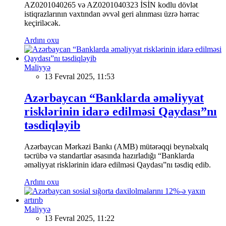
AZ0201040265 və AZ0201040323 İSİN kodlu dövlət
istiqrazlarının vaxtından əvvəl geri alınması üzrə hərrac
keçiriləcək.
Ardını oxu
Maliyyə
13 Fevral 2025, 11:53
Azərbaycan “Banklarda əməliyyat
risklərinin idarə edilməsi Qaydası”nı
təsdiqləyib
Azərbaycan Mərkəzi Bankı (AMB) mütərəqqi beynəlxalq
təcrübə və standartlar əsasında hazırladığı “Banklarda
əməliyyat risklərinin idarə edilməsi Qaydası”nı təsdiq edib.
Ardını oxu
Maliyyə
13 Fevral 2025, 11:22