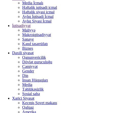
Media İcmalı
Həftəlik iqtisadi icmal
Həftəlik siyasi icmal
Aylıq İqtisadi İcmal
Aylıq Siyasi İcmal
İqtisadiyyat
Maliyyə
Makroiqtisadiyyat
Sənaye
Kənd təsərrüfatı
Biznes
Daxili siyasət
Qanunvericilik
Dövlət quruculuğu
Cəmiyyət
Gender
Din
İnsan Hüquqları
Media
Təhlükəsizlik
Sosial sahə
Xarici Siyasət
Keçmiş Sovet məkanı
Qafqaz
Amerika