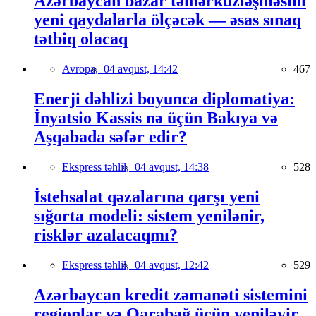
Azərbaycan bazar təmərküzləşməsini
yeni qaydalarla ölçəcək — əsas sınaq
tətbiq olacaq
Avropa,
04 avqust, 14:42
467
Enerji dəhlizi boyunca diplomatiya:
İnyatsio Kassis nə üçün Bakıya və
Aşqabada səfər edir?
Ekspress təhlil,
04 avqust, 14:38
528
İstehsalat qəzalarına qarşı yeni
sığorta modeli: sistem yenilənir,
risklər azalacaqmı?
Ekspress təhlil,
04 avqust, 12:42
529
Azərbaycan kredit zəmanəti sistemini
regionlar və Qarabağ üçün yeniləyir