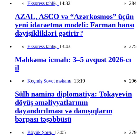
Ekspress təhlil,
14:32
284
AZAL, ASCO və “Azərkosmos” üçün
yeni idarəetmə modeli: Fərman hansı
dəyişiklikləri gətirir?
Ekspress təhlil,
13:43
275
Məhkəmə icmalı: 3–5 avqust 2026-cı
il
Keçmiş Sovet məkanı,
13:19
296
Sülh naminə diplomatiya: Tokayevin
döyüş əməliyyatlarının
dayandırılması və danışıqların
bərpası təşəbbüsü
Böyük Şərq,
13:05
279