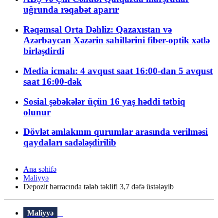
uğrunda rəqabət aparır
Rəqəmsal Orta Dəhliz: Qazaxıstan və
Azərbaycan Xəzərin sahillərini fiber-optik xətlə
birləşdirdi
Media icmalı: 4 avqust saat 16:00-dan 5 avqust
saat 16:00-dək
Sosial şəbəkələr üçün 16 yaş həddi tətbiq
olunur
Dövlət əmlakının qurumlar arasında verilməsi
qaydaları sadələşdirilib
Ana səhifə
Maliyyə
Depozit hərracında tələb təklifi 3,7 dəfə üstələyib
Maliyyə