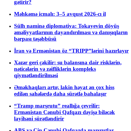
gətirir?
Məhkəmə icmalı: 3–5 avqust 2026-cı il
Sülh naminə diplomatiya: Tokayevin döyüş
əməliyyatlarının dayandırılması və danışıqların
bərpası təşəbbüsü
İran və Ermənistan öz “TRIPP”lərini hazırlayır
Xəzər geri çəkilir: su balansına dair risklərin,
nəticələrin və zəifliklərin kompleks
qiymətləndirilməsi
Əməkhaqları artır, lakin həyat ən çox hiss
edilən sahələrdə daha sürətlə bahalaşır
“Tramp marşrutu” reallığa çevrilir:
Ermənistan Cənubi Qafqazı dəyişə biləcək
layihəni sürətləndirir
ABŞ və Çin Cənubi Qafqazda marşrutlar