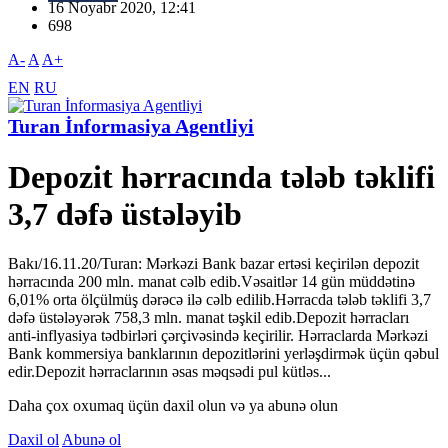
16 Noyabr 2020, 12:41
698
A-
A
A+
EN
RU
Turan İnformasiya Agentliyi
Depozit hərracında tələb təklifi
3,7 dəfə üstələyib
Bakı/16.11.20/Turan: Mərkəzi Bank bazar ertəsi keçirilən depozit
hərracında 200 mln. manat cəlb edib.Vəsaitlər 14 gün müddətinə
6,01% orta ölçülmüş dərəcə ilə cəlb edilib.Hərracda tələb təklifi 3,7
dəfə üstələyərək 758,3 mln. manat təşkil edib.Depozit hərracları
anti-inflyasiya tədbirləri çərçivəsində keçirilir. Hərraclarda Mərkəzi
Bank kommersiya banklarının depozitlərini yerləşdirmək üçün qəbul
edir.Depozit hərraclarının əsas məqsədi pul kütləs...
Daha çox oxumaq üçün daxil olun və ya abunə olun
Daxil ol
Abunə ol