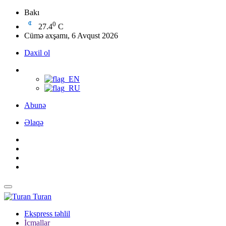
Bakı
0
27.4
C
Cümə axşamı, 6 Avqust 2026
Daxil ol
Abunə
Əlaqə
Turan
Ekspress təhlil
İcmallar