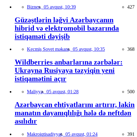
Biznes,
05 avqust, 10:39
427
Güzəştlərin ləğvi Azərbaycanın
hibrid və elektromobil bazarında
istiqaməti dəyişib
Keçmiş Sovet məkanı,
05 avqust, 10:35
368
Wildberries anbarlarına zərbələr:
Ukrayna Rusiyaya təzyiqin yeni
istiqamətini açır
Maliyyə,
05 avqust, 01:28
500
Azərbaycan ehtiyatlarını artırır, lakin
manatın dayanıqlılığı hələ də neftdən
asılıdır
Makroiqtisadiyyat,
05 avqust, 01:24
391