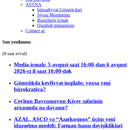
ASTNA
İqtisadiyyat Göstəriciləri
Siyası Monitorinq
Bazarların icmalı
Qarabağ münaqişəsi
Contact az
Son yenilənmə
(8 saat əvvəl)
Media icmalı: 5 avqust saat 16:00-dan 6 avqust
2026-cı il saat 16:00-dək
Gömrükdə keyfiyyət inqilabı, yoxsa yeni
bürokratiya?
Ceyhun Bayramovun Kiyev səfərinin
arxasında nə dayanır?
AZAL, ASCO və “Azərkosmos” üçün yeni
idarəetmə modeli: Fərman hansı dəyişiklikləri