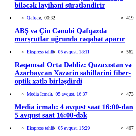
biləcək layihəni sürətləndirir
Qafqaz,
00:32
419
ABŞ və Çin Cənubi Qafqazda
marşrutlar uğrunda rəqabət aparır
Ekspress təhlil,
05 avqust, 18:11
562
Rəqəmsal Orta Dəhliz: Qazaxıstan və
Azərbaycan Xəzərin sahillərini fiber-
optik xətlə birləşdirdi
Media İcmalı,
05 avqust, 16:37
473
Media icmalı: 4 avqust saat 16:00-dan
5 avqust saat 16:00-dək
Ekspress təhlil,
05 avqust, 15:29
467