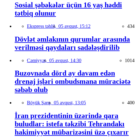
Sosial şəbəkələr üçün 16 yaş həddi
tətbiq olunur
Ekspress təhlil,
05 avqust, 15:12
434
Dövlət əmlakının qurumlar arasında
verilməsi qaydaları sadələşdirilib
Cəmiyyət,
05 avqust, 14:30
1014
Buzovnada dörd ay davam edən
drenaj işləri ombudsmana müraciətə
səbəb olub
Böyük Şərq,
05 avqust, 13:05
400
İran prezidentinin üzərində qara
buludlar: istefa təkzibi Tehrandakı
hakimiyyət mübarizəsini üzə çıxarır