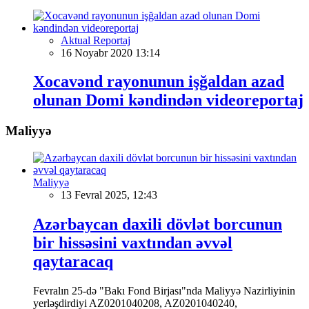
Aktual Reportaj
16 Noyabr 2020 13:14
Xocavənd rayonunun işğaldan azad
olunan Domi kəndindən videoreportaj
Maliyyə
Maliyyə
13 Fevral 2025, 12:43
Azərbaycan daxili dövlət borcunun
bir hissəsini vaxtından əvvəl
qaytaracaq
Fevralın 25-də "Bakı Fond Birjası"nda Maliyyə Nazirliyinin
yerləşdirdiyi AZ0201040208, AZ0201040240,