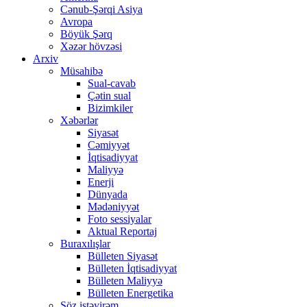
Cənub-Şərqi Asiya
Avropa
Böyük Şərq
Xəzər hövzəsi
Arxiv
Müsahibə
Sual-cavab
Çətin sual
Bizimkiler
Xəbərlər
Siyasət
Cəmiyyət
İqtisadiyyat
Maliyyə
Enerji
Dünyada
Mədəniyyət
Foto sessiyalar
Aktual Reportaj
Buraxılışlar
Bülleten Siyasət
Bülleten İqtisadiyyat
Bülleten Maliyyə
Bülleten Energetika
Söz istəyirəm