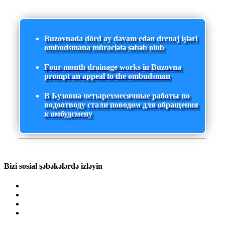
Buzovnada dörd ay davam edən drenaj işləri
ombudsmana müraciətə səbəb olub
Four-month drainage works in Buzovna
prompt an appeal to the ombudsman
В Бузовна четырехмесячные работы по
водоотводу стали поводом для обращения
к омбудсмену
Bizi sosial şəbəkələrdə izləyin