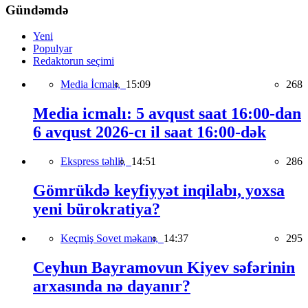
Gündəmdə
Yeni
Populyar
Redaktorun seçimi
Media İcmalı,
15:09
268
Media icmalı: 5 avqust saat 16:00-dan
6 avqust 2026-cı il saat 16:00-dək
Ekspress təhlil,
14:51
286
Gömrükdə keyfiyyət inqilabı, yoxsa
yeni bürokratiya?
Keçmiş Sovet məkanı,
14:37
295
Ceyhun Bayramovun Kiyev səfərinin
arxasında nə dayanır?