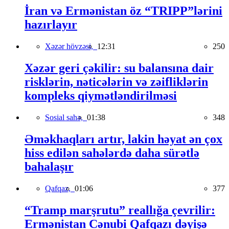
İran və Ermənistan öz “TRIPP”lərini
hazırlayır
Xəzər hövzəsi,
12:31
250
Xəzər geri çəkilir: su balansına dair
risklərin, nəticələrin və zəifliklərin
kompleks qiymətləndirilməsi
Sosial sahə,
01:38
348
Əməkhaqları artır, lakin həyat ən çox
hiss edilən sahələrdə daha sürətlə
bahalaşır
Qafqaz,
01:06
377
“Tramp marşrutu” reallığa çevrilir:
Ermənistan Cənubi Qafqazı dəyişə