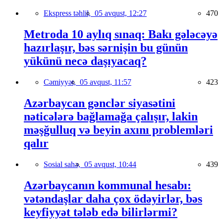
Ekspress təhlil,
05 avqust, 12:27
470
Metroda 10 aylıq sınaq: Bakı gələcəyə
hazırlaşır, bəs sərnişin bu günün
yükünü necə daşıyacaq?
Cəmiyyət,
05 avqust, 11:57
423
Azərbaycan gənclər siyasətini
nəticələrə bağlamağa çalışır, lakin
məşğulluq və beyin axını problemləri
qalır
Sosial sahə,
05 avqust, 10:44
439
Azərbaycanın kommunal hesabı:
vətəndaşlar daha çox ödəyirlər, bəs
keyfiyyət tələb edə bilirlərmi?