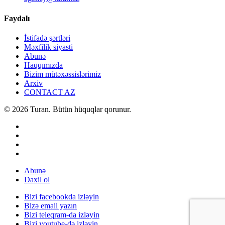
Faydalı
İstifadə şərtləri
Məxfilik siyasti
Abunə
Haqqımızda
Bizim mütəxəssislərimiz
Arxiv
CONTACT AZ
© 2026 Turan. Bütün hüquqlar qorunur.
Abunə
Daxil ol
Bizi facebookda izləyin
Bizə email yazın
Bizi teleqram-da izləyin
Bizi youtube-də izləyin