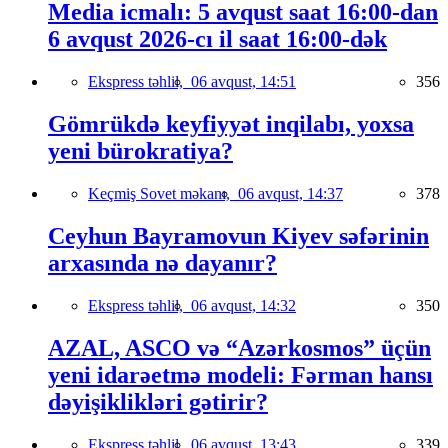
Media icmalı: 5 avqust saat 16:00-dan
6 avqust 2026-cı il saat 16:00-dək
Ekspress təhlil,
06 avqust, 14:51
356
Gömrükdə keyfiyyət inqilabı, yoxsa
yeni bürokratiya?
Keçmiş Sovet məkanı,
06 avqust, 14:37
378
Ceyhun Bayramovun Kiyev səfərinin
arxasında nə dayanır?
Ekspress təhlil,
06 avqust, 14:32
350
AZAL, ASCO və “Azərkosmos” üçün
yeni idarəetmə modeli: Fərman hansı
dəyişiklikləri gətirir?
Ekspress təhlil,
06 avqust, 13:43
339