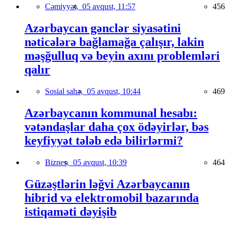
Cəmiyyət,
05 avqust, 11:57
456
Azərbaycan gənclər siyasətini
nəticələrə bağlamağa çalışır, lakin
məşğulluq və beyin axını problemləri
qalır
Sosial sahə,
05 avqust, 10:44
469
Azərbaycanın kommunal hesabı:
vətəndaşlar daha çox ödəyirlər, bəs
keyfiyyət tələb edə bilirlərmi?
Biznes,
05 avqust, 10:39
464
Güzəştlərin ləğvi Azərbaycanın
hibrid və elektromobil bazarında
istiqaməti dəyişib