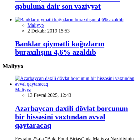
qəbuluna dair son vəziyyət
Maliyyə
2 Dekabr 2019 15:53
Banklar qiymətli kağızların
buraxılışını 4,6% azaldıb
Maliyyə
Maliyyə
13 Fevral 2025, 12:43
Azərbaycan daxili dövlət borcunun
bir hissəsini vaxtından əvvəl
qaytaracaq
Fevralın 25-də "Bakı Fond Birjası"nda Maliyyə Nazirliyinin