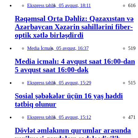
Ekspress təhlil,
05 avqust, 18:11
616
Rəqəmsal Orta Dəhliz: Qazaxıstan və
Azərbaycan Xəzərin sahillərini fiber-
optik xətlə birləşdirdi
Media İcmalı,
05 avqust, 16:37
519
Media icmalı: 4 avqust saat 16:00-dan
5 avqust saat 16:00-dək
Ekspress təhlil,
05 avqust, 15:29
515
Sosial şəbəkələr üçün 16 yaş həddi
tətbiq olunur
Ekspress təhlil,
05 avqust, 15:12
471
Dövlət əmlakının qurumlar arasında