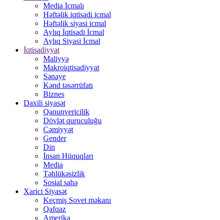
Media İcmalı
Həftəlik iqtisadi icmal
Həftəlik siyasi icmal
Aylıq İqtisadi İcmal
Aylıq Siyasi İcmal
İqtisadiyyat
Maliyyə
Makroiqtisadiyyat
Sənaye
Kənd təsərrüfatı
Biznes
Daxili siyasət
Qanunvericilik
Dövlət quruculuğu
Cəmiyyət
Gender
Din
İnsan Hüquqları
Media
Təhlükəsizlik
Sosial sahə
Xarici Siyasət
Keçmiş Sovet məkanı
Qafqaz
Amerika