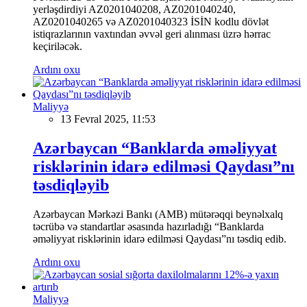
yerləşdirdiyi AZ0201040208, AZ0201040240,
AZ0201040265 və AZ0201040323 İSİN kodlu dövlət
istiqrazlarının vaxtından əvvəl geri alınması üzrə hərrac
keçiriləcək.
Ardını oxu
Maliyyə
13 Fevral 2025, 11:53
Azərbaycan “Banklarda əməliyyat
risklərinin idarə edilməsi Qaydası”nı
təsdiqləyib
Azərbaycan Mərkəzi Bankı (AMB) mütərəqqi beynəlxalq
təcrübə və standartlar əsasında hazırladığı “Banklarda
əməliyyat risklərinin idarə edilməsi Qaydası”nı təsdiq edib.
Ardını oxu
Maliyyə