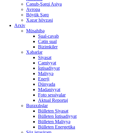
Cənub-Şərqi Asiya
Avropa
Böyük Şərq
Xəzər hövzəsi
Arxiv
Müsahibə
Sual-cavab
Çətin sual
Bizimkiler
Xəbərlər
Siyasət
Cəmiyyət
İqtisadiyyat
Maliyyə
Enerji
Dünyada
Mədəniyyət
Foto sessiyalar
Aktual Reportaj
Buraxılışlar
Bülleten Siyasət
Bülleten İqtisadiyyat
Bülleten Maliyyə
Bülleten Energetika
Söz istəyirəm