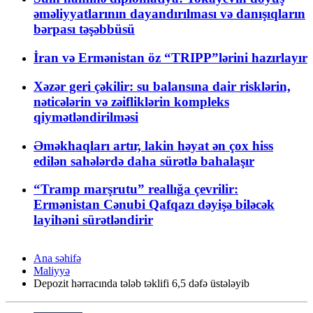
əməliyyatlarının dayandırılması və danışıqların
bərpası təşəbbüsü
İran və Ermənistan öz “TRIPP”lərini hazırlayır
Xəzər geri çəkilir: su balansına dair risklərin,
nəticələrin və zəifliklərin kompleks
qiymətləndirilməsi
Əməkhaqları artır, lakin həyat ən çox hiss
edilən sahələrdə daha sürətlə bahalaşır
“Tramp marşrutu” reallığa çevrilir:
Ermənistan Cənubi Qafqazı dəyişə biləcək
layihəni sürətləndirir
Ana səhifə
Maliyyə
Depozit hərracında tələb təklifi 6,5 dəfə üstələyib