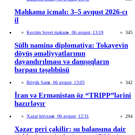
Məhkəmə icmalı: 3–5 avqust 2026-cı
il
Keçmiş Sovet məkanı,
06 avqust, 13:19
345
Sülh naminə diplomatiya: Tokayevin
döyüş əməliyyatlarının
dayandırılması və danışıqların
bərpası təşəbbüsü
Böyük Şərq,
06 avqust, 13:05
342
İran və Ermənistan öz “TRIPP”lərini
hazırlayır
Xəzər hövzəsi,
06 avqust, 12:31
294
Xəzər geri çəkilir: su balansına dair