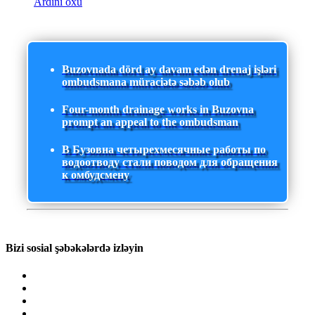
Ardını oxu
Buzovnada dörd ay davam edən drenaj işləri
ombudsmana müraciətə səbəb olub
Four-month drainage works in Buzovna
prompt an appeal to the ombudsman
В Бузовна четырехмесячные работы по
водоотводу стали поводом для обращения
к омбудсмену
Bizi sosial şəbəkələrdə izləyin