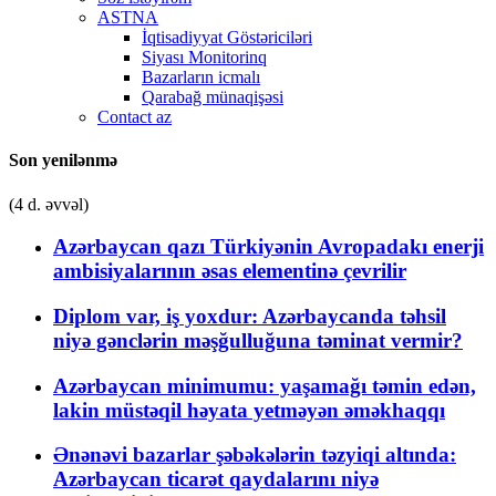
ASTNA
İqtisadiyyat Göstəriciləri
Siyası Monitorinq
Bazarların icmalı
Qarabağ münaqişəsi
Contact az
Son yenilənmə
(4 d. əvvəl)
Azərbaycan qazı Türkiyənin Avropadakı enerji
ambisiyalarının əsas elementinə çevrilir
Diplom var, iş yoxdur: Azərbaycanda təhsil
niyə gənclərin məşğulluğuna təminat vermir?
Azərbaycan minimumu: yaşamağı təmin edən,
lakin müstəqil həyata yetməyən əməkhaqqı
Ənənəvi bazarlar şəbəkələrin təzyiqi altında:
Azərbaycan ticarət qaydalarını niyə