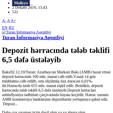
Maliyyə
2 Dekabr 2019, 15:43
531
A-
A
A+
EN
RU
Turan İnformasiya Agentliyi
Depozit hərracında tələb təklifi
6,5 dəfə üstələyib
Bakı/02.12.19/Turan: Azərbaycan Mərkəzi Bakı (AMB) bazar ertəsi
depozit hərracında 100 mln. manat cəlb edib.Vəsait 14 gün
müddətinə cəlb edilib, orta ölçülmüş faiz dərəcəsi 6,01%-
dir.Hərracda tələb 655 mln. manat təşkil edib. Beləliklə, depozit
hərracında tələb təklifi 6,5 dəfə üstələyib.Depozit hərracları
antiinflyasiya tədbirləri çərçivəsində həyata keçirilir. Hərrac zamanı
AMB kommersiya banklarının depozitlərini yerləşməyə qəbul edir.
Depozi...
Daha çox oxumaq üçün daxil olun və ya abunə olun