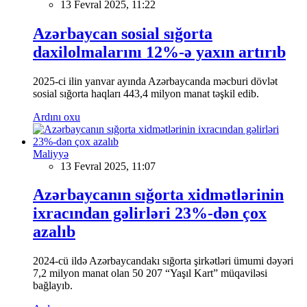
13 Fevral 2025, 11:22
Azərbaycan sosial sığorta
daxilolmalarını 12%-ə yaxın artırıb
2025-ci ilin yanvar ayında Azərbaycanda məcburi dövlət
sosial sığorta haqları 443,4 milyon manat təşkil edib.
Ardını oxu
Maliyyə
13 Fevral 2025, 11:07
Azərbaycanın sığorta xidmətlərinin
ixracından gəlirləri 23%-dən çox
azalıb
2024-cü ildə Azərbaycandakı sığorta şirkətləri ümumi dəyəri
7,2 milyon manat olan 50 207 “Yaşıl Kart” müqaviləsi
bağlayıb.