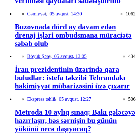
verilməsi qaydaları sadələşdirilib
Cəmiyyət,
05 avqust, 14:30
1062
Buzovnada dörd ay davam edən
drenaj işləri ombudsmana müraciətə
səbəb olub
Böyük Şərq,
05 avqust, 13:05
434
İran prezidentinin üzərində qara
buludlar: istefa təkzibi Tehrandakı
hakimiyyət mübarizəsini üzə çıxarır
Ekspress təhlil,
05 avqust, 12:27
506
Metroda 10 aylıq sınaq: Bakı gələcəyə
hazırlaşır, bəs sərnişin bu günün
yükünü necə daşıyacaq?