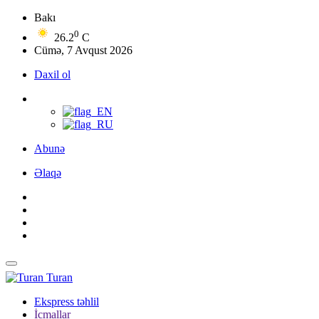
Bakı
0
26.2
C
Cümə, 7 Avqust 2026
Daxil ol
Abunə
Əlaqə
Turan
Ekspress təhlil
İcmallar