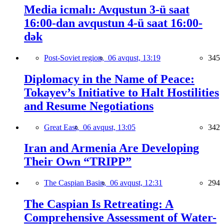
Media icmalı: Avqustun 3-ü saat
16:00-dan avqustun 4-ü saat 16:00-
dək
Post-Soviet region,
06 avqust, 13:19
345
Diplomacy in the Name of Peace:
Tokayev’s Initiative to Halt Hostilities
and Resume Negotiations
Great East,
06 avqust, 13:05
342
Iran and Armenia Are Developing
Their Own “TRIPP”
The Caspian Basin,
06 avqust, 12:31
294
The Caspian Is Retreating: A
Comprehensive Assessment of Water-