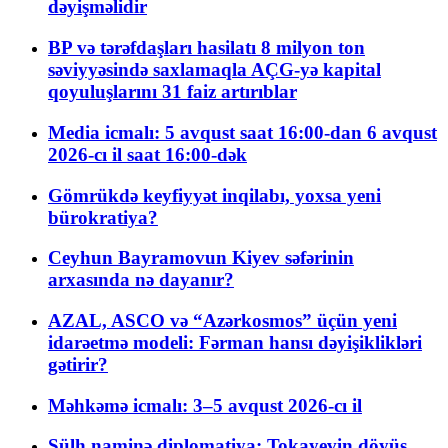
dəyişməlidir
BP və tərəfdaşları hasilatı 8 milyon ton
səviyyəsində saxlamaqla AÇG-yə kapital
qoyuluşlarını 31 faiz artırıblar
Media icmalı: 5 avqust saat 16:00-dan 6 avqust
2026-cı il saat 16:00-dək
Gömrükdə keyfiyyət inqilabı, yoxsa yeni
bürokratiya?
Ceyhun Bayramovun Kiyev səfərinin
arxasında nə dayanır?
AZAL, ASCO və “Azərkosmos” üçün yeni
idarəetmə modeli: Fərman hansı dəyişiklikləri
gətirir?
Məhkəmə icmalı: 3–5 avqust 2026-cı il
Sülh naminə diplomatiya: Tokayevin döyüş