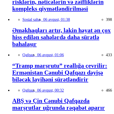
risklərin, nəticələrin və zəifliklərin
kompleks qiymətləndirilməsi
Sosial sahə,
06 avqust, 01:38
398
Əməkhaqları artır, lakin həyat ən çox
hiss edilən sahələrdə daha sürətlə
bahalaşır
Qafqaz,
06 avqust, 01:06
433
“Tramp marşrutu” reallığa çevrilir:
Ermənistan Cənubi Qafqazı dəyişə
biləcək layihəni sürətləndirir
Qafqaz,
06 avqust, 00:32
466
ABŞ və Çin Cənubi Qafqazda
marşrutlar uğrunda rəqabət aparır