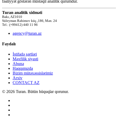
fəaliyyət göstərən müstəqil analitik qurumdur.
Turan analitik xidməti
Bakı, AZ1010
Süleyman Rəhimov küç.,186, Mən. 24
Tel.: (+99412) 440 11 96
agency@turan.az
Faydalı
İstifadə şərtləri
Məxfilik siyasti
Abunə
Haqqımızda
Bizim mütəxəssislərimiz
Arxiv
CONTACT AZ
© 2026 Turan. Bütün hüquqlar qorunur.