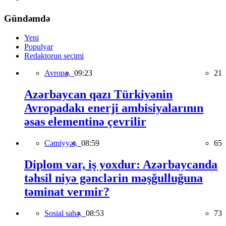
Gündəmdə
Yeni
Populyar
Redaktorun seçimi
Avropa,
09:23
21
Azərbaycan qazı Türkiyənin
Avropadakı enerji ambisiyalarının
əsas elementinə çevrilir
Cəmiyyət,
08:59
65
Diplom var, iş yoxdur: Azərbaycanda
təhsil niyə gənclərin məşğulluğuna
təminat vermir?
Sosial sahə,
08:53
73