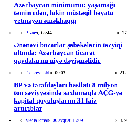
Azərbaycan minimumu: yaşamağı
təmin edən, lakin müstəqil həyata
yetməyən əməkhaqqı
Biznes,
08:44
77
Ənənəvi bazarlar şəbəkələrin təzyiqi
altında: Azərbaycan ticarət
qaydalarını niyə dəyişməlidir
Ekspress təhlil,
00:03
212
BP və tərəfdaşları hasilatı 8 milyon
ton səviyyəsində saxlamaqla AÇG-yə
kapital qoyuluşlarını 31 faiz
artırıblar
Media İcmalı,
06 avqust, 15:09
339