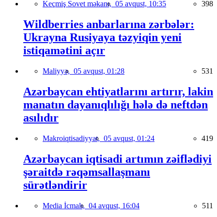
Keçmiş Sovet məkanı,
05 avqust, 10:35
398
Wildberries anbarlarına zərbələr:
Ukrayna Rusiyaya təzyiqin yeni
istiqamətini açır
Maliyyə,
05 avqust, 01:28
531
Azərbaycan ehtiyatlarını artırır, lakin
manatın dayanıqlılığı hələ də neftdən
asılıdır
Makroiqtisadiyyat,
05 avqust, 01:24
419
Azərbaycan iqtisadi artımın zəiflədiyi
şəraitdə rəqəmsallaşmanı
sürətləndirir
Media İcmalı,
04 avqust, 16:04
511