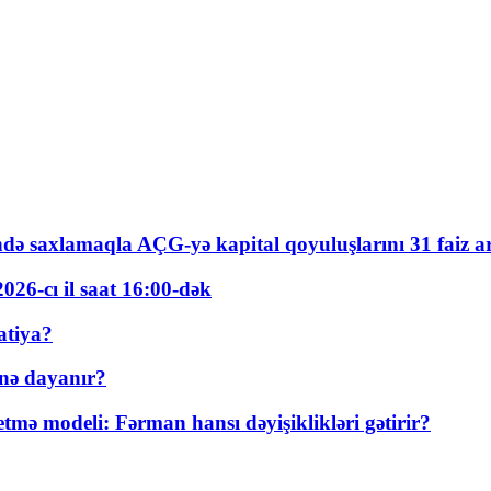
ində saxlamaqla AÇG-yə kapital qoyuluşlarını 31 faiz ar
026-cı il saat 16:00-dək
atiya?
nə dayanır?
ə modeli: Fərman hansı dəyişiklikləri gətirir?