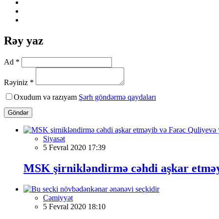
Rəy yaz
Ad *
Rəyiniz *
Oxudum və razıyam
Şərh göndərmə qaydaları
Göndər
Siyasət
5 Fevral 2020 17:39
MSK şirnikləndirmə cəhdi aşkar etməyi
Cəmiyyət
5 Fevral 2020 18:10