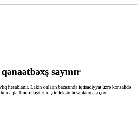
i qənaətbəxş saymır
aylıq hesablanır. Lakin onların bazasında iqtisadiyyat üzrə konsalidə
 alınmaqla ümumiləşdirilmiş indeksin hesablanması çox