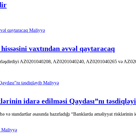
dir
Maliyyə
hissəsini vaxtından əvvəl qaytaracaq
 yerləşdirdiyi AZ0201040208, AZ0201040240, AZ0201040265 və AZ020104
Maliyyə
ərinin idarə edilməsi Qaydası”nı təsdiqləy
ə standartlar əsasında hazırladığı “Banklarda əməliyyat risklərinin id
Maliyyə