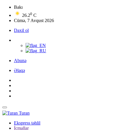
Bakı
0
26.2
C
Cümə, 7 Avqust 2026
Daxil ol
Abunə
Əlaqə
Turan
Ekspress təhlil
İcmallar