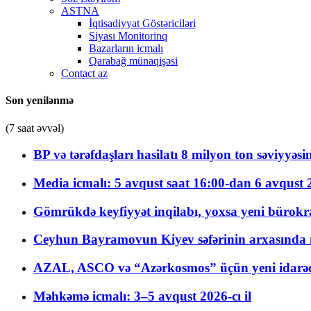
ASTNA
İqtisadiyyat Göstəriciləri
Siyası Monitorinq
Bazarların icmalı
Qarabağ münaqişəsi
Contact az
Son yenilənmə
(7 saat əvvəl)
BP və tərəfdaşları hasilatı 8 milyon ton səviyyəs
Media icmalı: 5 avqust saat 16:00-dan 6 avqust 2
Gömrükdə keyfiyyət inqilabı, yoxsa yeni bürokr
Ceyhun Bayramovun Kiyev səfərinin arxasında 
AZAL, ASCO və “Azərkosmos” üçün yeni idarəetm
Məhkəmə icmalı: 3–5 avqust 2026-cı il