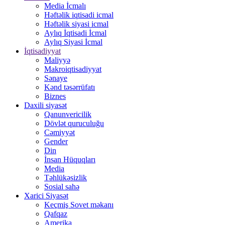
Media İcmalı
Həftəlik iqtisadi icmal
Həftəlik siyasi icmal
Aylıq İqtisadi İcmal
Aylıq Siyasi İcmal
İqtisadiyyat
Maliyyə
Makroiqtisadiyyat
Sənaye
Kənd təsərrüfatı
Biznes
Daxili siyasət
Qanunvericilik
Dövlət quruculuğu
Cəmiyyət
Gender
Din
İnsan Hüquqları
Media
Təhlükəsizlik
Sosial sahə
Xarici Siyasət
Keçmiş Sovet məkanı
Qafqaz
Amerika