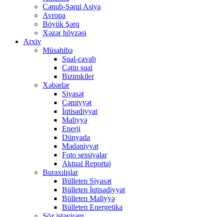
Cənub-Şərqi Asiya
Avropa
Böyük Şərq
Xəzər hövzəsi
Arxiv
Müsahibə
Sual-cavab
Çətin sual
Bizimkiler
Xəbərlər
Siyasət
Cəmiyyət
İqtisadiyyat
Maliyyə
Enerji
Dünyada
Mədəniyyət
Foto sessiyalar
Aktual Reportaj
Buraxılışlar
Bülleten Siyasət
Bülleten İqtisadiyyat
Bülleten Maliyyə
Bülleten Energetika
Söz istəyirəm