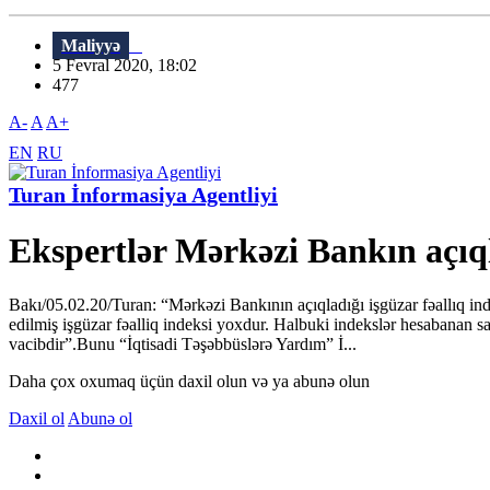
Maliyyə
5 Fevral 2020, 18:02
477
A-
A
A+
EN
RU
Turan İnformasiya Agentliyi
Ekspertlər Mərkəzi Bankın açıql
Bakı/05.02.20/Turan: “Mərkəzi Bankının açıqladığı işgüzar fəallıq indek
edilmiş işgüzar fəalliq indeksi yoxdur. Halbuki indekslər hesabanan
vacibdir”.Bunu “İqtisadi Təşəbbüslərə Yardım” İ...
Daha çox oxumaq üçün daxil olun və ya abunə olun
Daxil ol
Abunə ol