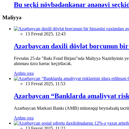
Bu seçki növbədənkənar ənənəvi seçki
Maliyyə
13 Fevral 2025, 12:43
Azərbaycan daxili dövlət borcunun bir 
Fevralın 25-də "Bakı Fond Birjası"nda Maliyyə Nazirliyinin
alınması üzrə hərrac keçiriləcək.
Ardını oxu
13 Fevral 2025, 11:53
Azərbaycan “Banklarda əməliyyat riskl
Azərbaycan Mərkəzi Bankı (AMB) mütərəqqi beynəlxalq təcrübə v
Ardını oxu
13 Fevral 2025, 11:22