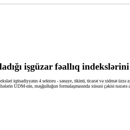
adığı işgüzar fəallıq indekslərin
sləri iqtisadiyyatın 4 sektoru - sənaye, tikinti, ticarət və xidmət üzrə 
 sahələrin ÜDM-nin, məşğulluğun formalaşmasında xüsusi çəkisi nəzərə