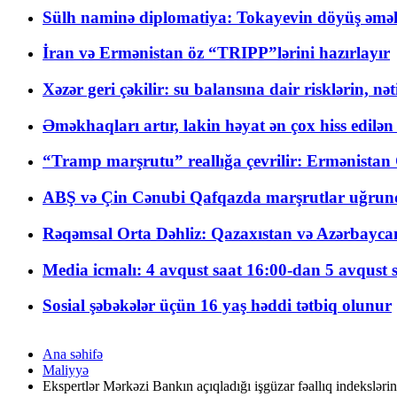
Sülh naminə diplomatiya: Tokayevin döyüş əməli
İran və Ermənistan öz “TRIPP”lərini hazırlayır
Xəzər geri çəkilir: su balansına dair risklərin, nə
Əməkhaqları artır, lakin həyat ən çox hiss edilən
“Tramp marşrutu” reallığa çevrilir: Ermənistan C
ABŞ və Çin Cənubi Qafqazda marşrutlar uğrund
Rəqəmsal Orta Dəhliz: Qazaxıstan və Azərbaycan Xə
Media icmalı: 4 avqust saat 16:00-dan 5 avqust 
Sosial şəbəkələr üçün 16 yaş həddi tətbiq olunur
Ana səhifə
Maliyyə
Ekspertlər Mərkəzi Bankın açıqladığı işgüzar fəallıq indeksləri