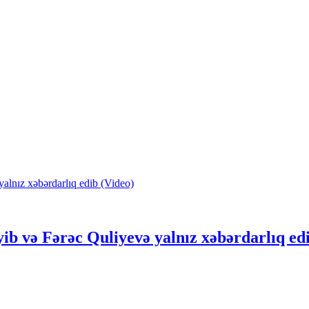
b və Fərəc Quliyevə yalnız xəbərdarlıq edi