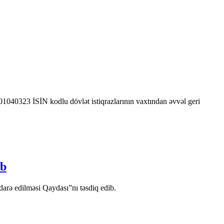
0323 İSİN kodlu dövlət istiqrazlarının vaxtından əvvəl geri
ib
arə edilməsi Qaydası”nı təsdiq edib.