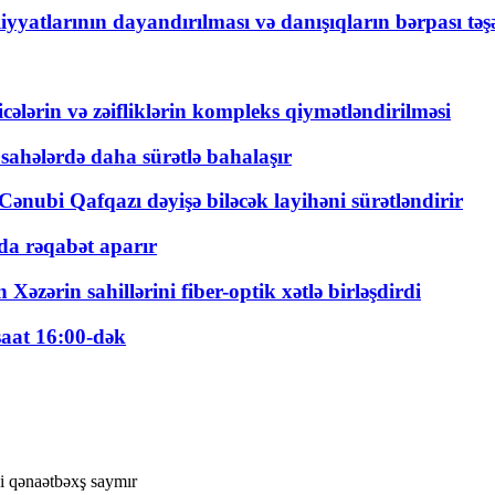
yyatlarının dayandırılması və danışıqların bərpası tə
ticələrin və zəifliklərin kompleks qiymətləndirilməsi
 sahələrdə daha sürətlə bahalaşır
ənubi Qafqazı dəyişə biləcək layihəni sürətləndirir
a rəqabət aparır
zərin sahillərini fiber-optik xətlə birləşdirdi
saat 16:00-dək
ni qənaətbəxş saymır