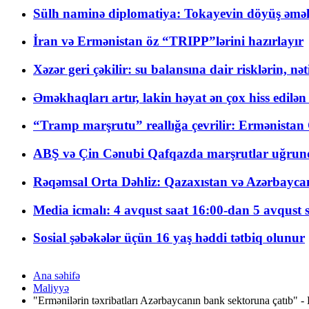
Sülh naminə diplomatiya: Tokayevin döyüş əməli
İran və Ermənistan öz “TRIPP”lərini hazırlayır
Xəzər geri çəkilir: su balansına dair risklərin, nə
Əməkhaqları artır, lakin həyat ən çox hiss edilən
“Tramp marşrutu” reallığa çevrilir: Ermənistan C
ABŞ və Çin Cənubi Qafqazda marşrutlar uğrund
Rəqəmsal Orta Dəhliz: Qazaxıstan və Azərbaycan Xə
Media icmalı: 4 avqust saat 16:00-dan 5 avqust 
Sosial şəbəkələr üçün 16 yaş həddi tətbiq olunur
Ana səhifə
Maliyyə
"Ermənilərin təxribatları Azərbaycanın bank sektoruna çatıb" -