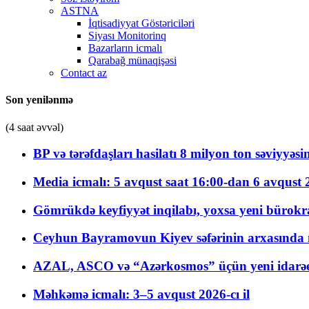
ASTNA
İqtisadiyyat Göstəriciləri
Siyası Monitorinq
Bazarların icmalı
Qarabağ münaqişəsi
Contact az
Son yenilənmə
(4 saat əvvəl)
BP və tərəfdaşları hasilatı 8 milyon ton səviyyəs
Media icmalı: 5 avqust saat 16:00-dan 6 avqust 2
Gömrükdə keyfiyyət inqilabı, yoxsa yeni bürokr
Ceyhun Bayramovun Kiyev səfərinin arxasında 
AZAL, ASCO və “Azərkosmos” üçün yeni idarəetm
Məhkəmə icmalı: 3–5 avqust 2026-cı il