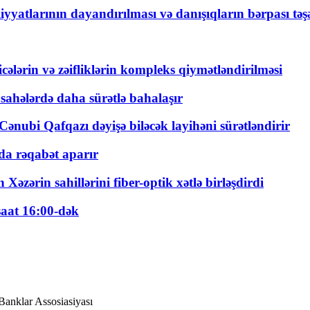
yyatlarının dayandırılması və danışıqların bərpası tə
ticələrin və zəifliklərin kompleks qiymətləndirilməsi
 sahələrdə daha sürətlə bahalaşır
ənubi Qafqazı dəyişə biləcək layihəni sürətləndirir
a rəqabət aparır
zərin sahillərini fiber-optik xətlə birləşdirdi
saat 16:00-dək
 Banklar Assosiasiyası