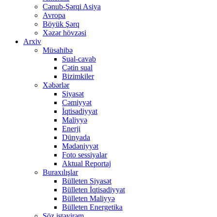
Cənub-Şərqi Asiya
Avropa
Böyük Şərq
Xəzər hövzəsi
Arxiv
Müsahibə
Sual-cavab
Çətin sual
Bizimkiler
Xəbərlər
Siyasət
Cəmiyyət
İqtisadiyyat
Maliyyə
Enerji
Dünyada
Mədəniyyət
Foto sessiyalar
Aktual Reportaj
Buraxılışlar
Bülleten Siyasət
Bülleten İqtisadiyyat
Bülleten Maliyyə
Bülleten Energetika
Söz istəyirəm