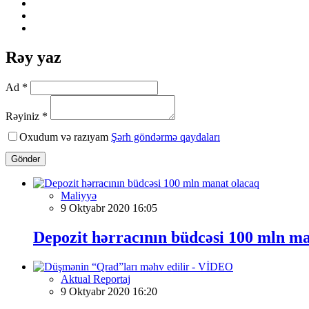
Rəy yaz
Ad *
Rəyiniz *
Oxudum və razıyam
Şərh göndərmə qaydaları
Göndər
Maliyyə
9 Oktyabr 2020 16:05
Depozit hərracının büdcəsi 100 mln m
Aktual Reportaj
9 Oktyabr 2020 16:20