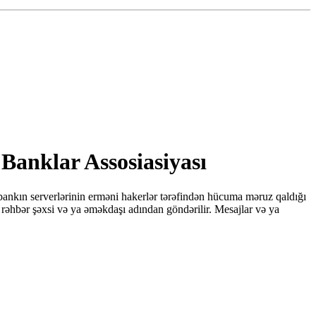
Banklar Assosiasiyası
bankın serverlərinin erməni hakerlər tərəfindən hücuma məruz qaldığı
rəhbər şəxsi və ya əməkdaşı adından göndərilir. Mesajlar və ya