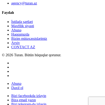
agency@turan.az
Faydalı
İstifadə şərtləri
Məxfilik siyasti
Abunə
Haqqımızda
Bizim mütəxəssislərimiz
Arxiv
CONTACT AZ
© 2026 Turan. Bütün hüquqlar qorunur.
Abunə
Daxil ol
Bizi facebookda izləyin
Bizə email yazın
Bizi teleqram-da izləyin