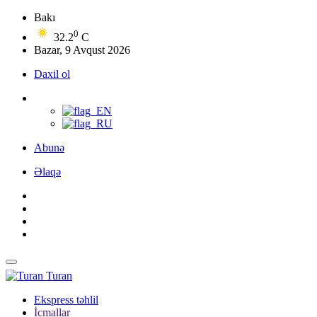
Bakı
0
32.2
C
Bazar, 9 Avqust 2026
Daxil ol
Abunə
Əlaqə
Turan
Ekspress təhlil
İcmallar