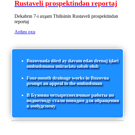
Rustaveli prospektindən reportaj
Dekabrın 7-i axşam Tbilisinin Rustaveli prospektindən
reportaj
Ardını oxu
Buzovnada dörd ay davam edən drenaj işləri
ombudsmana müraciətə səbəb olub
Four-month drainage works in Buzovna
prompt an appeal to the ombudsman
В Бузовна четырехмесячные работы по
водоотводу стали поводом для обращения
к омбудсмену