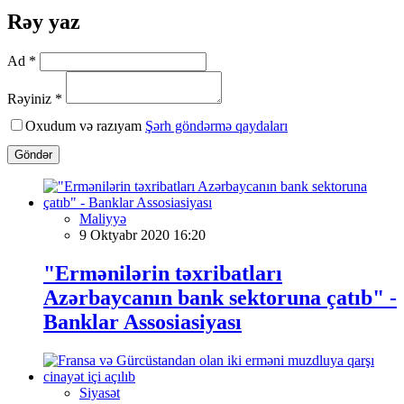
Rəy yaz
Ad *
Rəyiniz *
Oxudum və razıyam
Şərh göndərmə qaydaları
Göndər
Maliyyə
9 Oktyabr 2020 16:20
"Ermənilərin təxribatları
Azərbaycanın bank sektoruna çatıb" -
Banklar Assosiasiyası
Siyasət