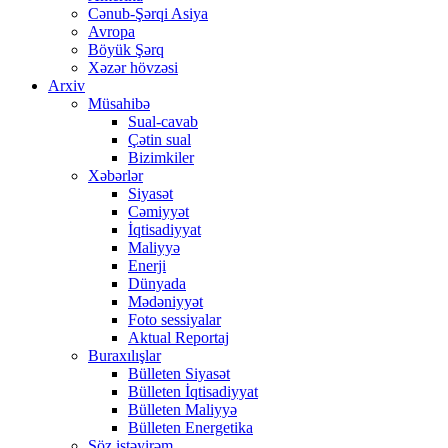
Cənub-Şərqi Asiya
Avropa
Böyük Şərq
Xəzər hövzəsi
Arxiv
Müsahibə
Sual-cavab
Çətin sual
Bizimkiler
Xəbərlər
Siyasət
Cəmiyyət
İqtisadiyyat
Maliyyə
Enerji
Dünyada
Mədəniyyət
Foto sessiyalar
Aktual Reportaj
Buraxılışlar
Bülleten Siyasət
Bülleten İqtisadiyyat
Bülleten Maliyyə
Bülleten Energetika
Söz istəyirəm