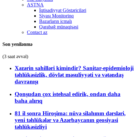
ASTNA
İqtisadiyyat Göstəriciləri
Siyası Monitorinq
Bazarların icmalı
Qarabağ münaqişəsi
Contact az
Son yenilənmə
(3 saat əvvəl)
Xəzərin sahilləri kimindir? Sanitar-epidemioloji
təhlükəsizlik, dövlət məsuliyyəti və vətəndaş
davranışı
Qonşudan çox istehsal edirik, ondan daha
baha alırıq
81 il sonra Hiroşima: nüvə silahının dərsləri,
yeni təhlükələr və Azərbaycanın geosiyasi
təhlükəsizliyi