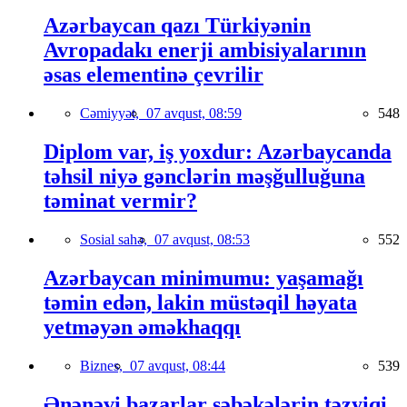
Azərbaycan qazı Türkiyənin
Avropadakı enerji ambisiyalarının
əsas elementinə çevrilir
Cəmiyyət,
07 avqust, 08:59
548
Diplom var, iş yoxdur: Azərbaycanda
təhsil niyə gənclərin məşğulluğuna
təminat vermir?
Sosial sahə,
07 avqust, 08:53
552
Azərbaycan minimumu: yaşamağı
təmin edən, lakin müstəqil həyata
yetməyən əməkhaqqı
Biznes,
07 avqust, 08:44
539
Ənənəvi bazarlar şəbəkələrin təzyiqi