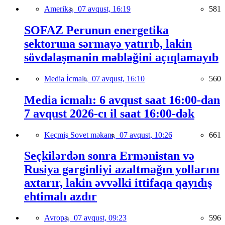
Amerika,
07 avqust, 16:19
581
SOFAZ Perunun energetika
sektoruna sərmayə yatırıb, lakin
sövdələşmənin məbləğini açıqlamayıb
Media İcmalı,
07 avqust, 16:10
560
Media icmalı: 6 avqust saat 16:00-dan
7 avqust 2026-cı il saat 16:00-dək
Keçmiş Sovet məkanı,
07 avqust, 10:26
661
Seçkilərdən sonra Ermənistan və
Rusiya gərginliyi azaltmağın yollarını
axtarır, lakin əvvəlki ittifaqa qayıdış
ehtimalı azdır
Avropa,
07 avqust, 09:23
596