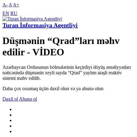
A-
A
A+
EN
RU
Turan İnformasiya Agentliyi
Düşmənin “Qrad”ları məhv
edilir - VİDEO
Azərbaycan Ordusunun bölmələrinin keçirdiyi döyüş əməliyyatları
nəticəsində düşmənin xeyli sayda “Qrad” yaylım atəşli reaktiv
sistemi məhv edilib.
Daha çox oxumaq üçün daxil olun və ya abunə olun
Daxil ol
Abunə ol