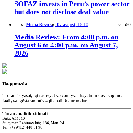
SOFAZ invests in Peru’s power sector
but does not disclose deal value
Media Review,
07 avqust, 16:10
560
Media Review: From 4:00 p.m. on
August 6 to 4:00 p.m. on August 7,
2026
Haqqımızda
“Turan” siyasət, iqtisadiyyat və cəmiyyət həyatının qovuşuğunda
fəaliyyət göstərən müstəqil analitik qurumdur.
Turan analitik xidməti
Bakı, AZ1010
Süleyman Rəhimov küç.,186, Mən. 24
Tel.: (+99412) 440 11 96