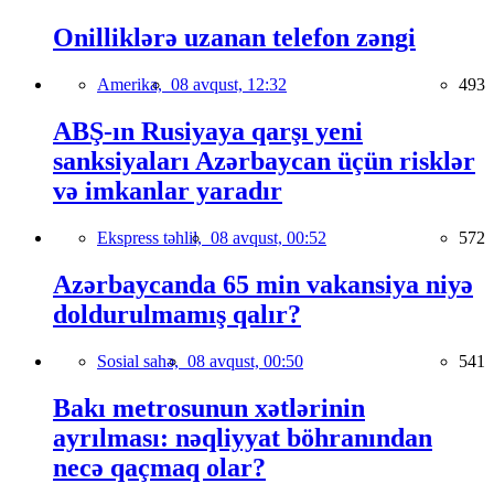
Onilliklərə uzanan telefon zəngi
Amerika,
08 avqust, 12:32
493
ABŞ-ın Rusiyaya qarşı yeni
sanksiyaları Azərbaycan üçün risklər
və imkanlar yaradır
Ekspress təhlil,
08 avqust, 00:52
572
Azərbaycanda 65 min vakansiya niyə
doldurulmamış qalır?
Sosial sahə,
08 avqust, 00:50
541
Bakı metrosunun xətlərinin
ayrılması: nəqliyyat böhranından
necə qaçmaq olar?