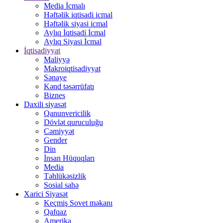
Media İcmalı
Həftəlik iqtisadi icmal
Həftəlik siyasi icmal
Aylıq İqtisadi İcmal
Aylıq Siyasi İcmal
İqtisadiyyat
Maliyyə
Makroiqtisadiyyat
Sənaye
Kənd təsərrüfatı
Biznes
Daxili siyasət
Qanunvericilik
Dövlət quruculuğu
Cəmiyyət
Gender
Din
İnsan Hüquqları
Media
Təhlükəsizlik
Sosial sahə
Xarici Siyasət
Keçmiş Sovet məkanı
Qafqaz
Amerika