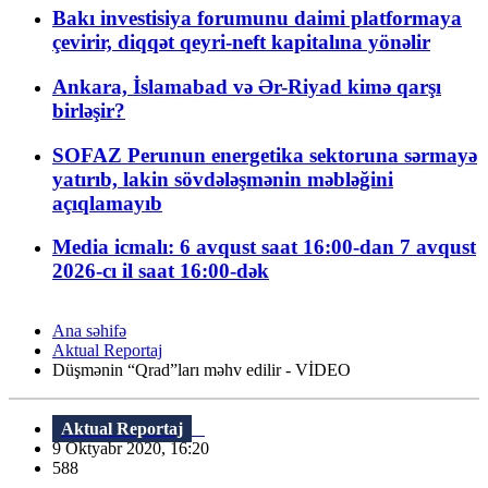
Bakı investisiya forumunu daimi platformaya
çevirir, diqqət qeyri-neft kapitalına yönəlir
Ankara, İslamabad və Ər-Riyad kimə qarşı
birləşir?
SOFAZ Perunun energetika sektoruna sərmayə
yatırıb, lakin sövdələşmənin məbləğini
açıqlamayıb
Media icmalı: 6 avqust saat 16:00-dan 7 avqust
2026-cı il saat 16:00-dək
Ana səhifə
Aktual Reportaj
Düşmənin “Qrad”ları məhv edilir - VİDEO
Aktual Reportaj
9 Oktyabr 2020, 16:20
588