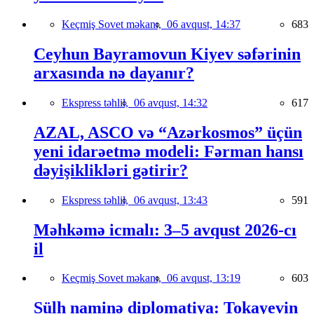
Keçmiş Sovet məkanı,
06 avqust, 14:37
683
Ceyhun Bayramovun Kiyev səfərinin
arxasında nə dayanır?
Ekspress təhlil,
06 avqust, 14:32
617
AZAL, ASCO və “Azərkosmos” üçün
yeni idarəetmə modeli: Fərman hansı
dəyişiklikləri gətirir?
Ekspress təhlil,
06 avqust, 13:43
591
Məhkəmə icmalı: 3–5 avqust 2026-cı
il
Keçmiş Sovet məkanı,
06 avqust, 13:19
603
Sülh naminə diplomatiya: Tokayevin