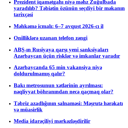
Prezident iqamətgahı niyə məhz Zuğulbada
yaradılıb? Təbiətin özünün seçdiyi bir məkanın
tarixçəsi
Məhkəmə icmalı: 6–7 avqust 2026-cı il
Onilliklərə uzanan telefon zəngi
ABŞ-ın Rusiyaya qarşı yeni sanksiyaları
Azərbaycan üçün risklər və imkanlar yaradır
Azərbaycanda 65 min vakansiya niyə
doldurulmamış qalır?
Bakı metrosunun xətlərinin ayrılması:
nəqliyyat böhranından necə qaçmaq olar?
Təbriz azadlığının salnaməsi: Məşrutə hərəkatı
və müasirlik
Media idarəçiliyi mərkəzləşdirilir