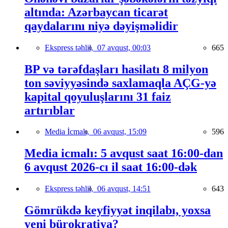
altında: Azərbaycan ticarət
qaydalarını niyə dəyişməlidir
Ekspress təhlil,
07 avqust, 00:03
665
BP və tərəfdaşları hasilatı 8 milyon
ton səviyyəsində saxlamaqla AÇG-yə
kapital qoyuluşlarını 31 faiz
artırıblar
Media İcmalı,
06 avqust, 15:09
596
Media icmalı: 5 avqust saat 16:00-dan
6 avqust 2026-cı il saat 16:00-dək
Ekspress təhlil,
06 avqust, 14:51
643
Gömrükdə keyfiyyət inqilabı, yoxsa
yeni bürokratiya?