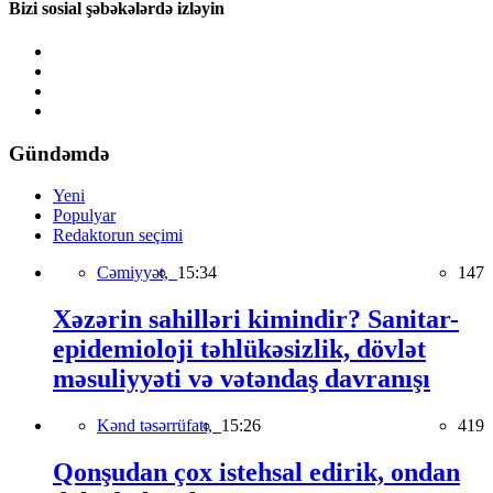
Bizi sosial şəbəkələrdə izləyin
Gündəmdə
Yeni
Populyar
Redaktorun seçimi
Cəmiyyət,
15:34
147
Xəzərin sahilləri kimindir? Sanitar-
epidemioloji təhlükəsizlik, dövlət
məsuliyyəti və vətəndaş davranışı
Kənd təsərrüfatı,
15:26
419
Qonşudan çox istehsal edirik, ondan