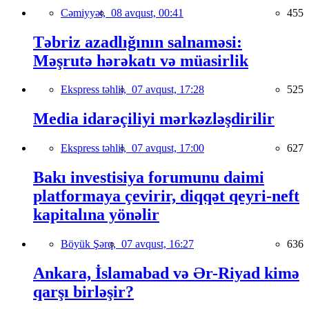
Cəmiyyət,
08 avqust, 00:41
455
Təbriz azadlığının salnaməsi:
Məşrutə hərəkatı və müasirlik
Ekspress təhlil,
07 avqust, 17:28
525
Media idarəçiliyi mərkəzləşdirilir
Ekspress təhlil,
07 avqust, 17:00
627
Bakı investisiya forumunu daimi
platformaya çevirir, diqqət qeyri-neft
kapitalına yönəlir
Böyük Şərq,
07 avqust, 16:27
636
Ankara, İslamabad və Ər-Riyad kimə
qarşı birləşir?