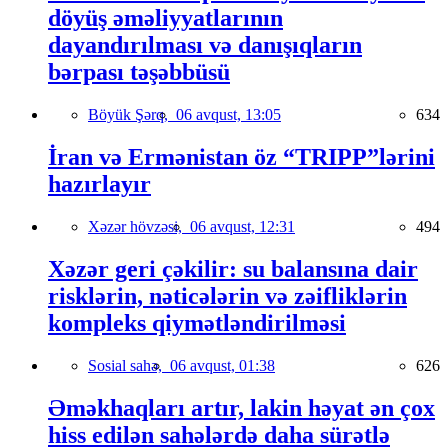
döyüş əməliyyatlarının
dayandırılması və danışıqların
bərpası təşəbbüsü
Böyük Şərq,
06 avqust, 13:05
634
İran və Ermənistan öz “TRIPP”lərini
hazırlayır
Xəzər hövzəsi,
06 avqust, 12:31
494
Xəzər geri çəkilir: su balansına dair
risklərin, nəticələrin və zəifliklərin
kompleks qiymətləndirilməsi
Sosial sahə,
06 avqust, 01:38
626
Əməkhaqları artır, lakin həyat ən çox
hiss edilən sahələrdə daha sürətlə