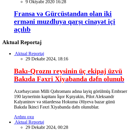
9 Oktyabr 2020 16:28
Fransa və Gürcüstandan olan iki
erməni muzdluya qarşı cinayət içi
açılıb
Aktual Reportaj
Aktual Reportaj
29 Dekabr 2024, 18:16
Bakı-Qroznı reysinin üç ekipaj üzvü
Bakıda Fəxri Xiyabanda dəfn olunub
Azərbaycanın Milli Qəhrəmanı adına layiq görülmüş Embraer
190 laynerinin kapitanı İqor Kşnyakin, Pilot Aleksandr
Kalyaninov və stüardessa Hokuma Əliyeva bazar günü
Bakıda İkinci Fəxri Xiyabanda dəfn olunublar.
Ardını oxu
Aktual Reportaj
29 Dekabr 2024, 00:28