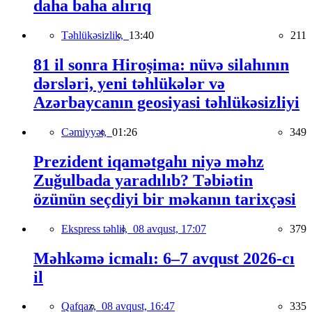
daha baha alırıq
Təhlükəsizlik,
13:40
211
81 il sonra Hiroşima: nüvə silahının
dərsləri, yeni təhlükələr və
Azərbaycanın geosiyasi təhlükəsizliyi
Cəmiyyət,
01:26
349
Prezident iqamətgahı niyə məhz
Zuğulbada yaradılıb? Təbiətin
özünün seçdiyi bir məkanın tarixçəsi
Ekspress təhlil,
08 avqust, 17:07
379
Məhkəmə icmalı: 6–7 avqust 2026-cı
il
Qafqaz,
08 avqust, 16:47
335