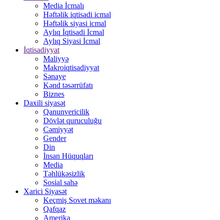
Media İcmalı
Həftəlik iqtisadi icmal
Həftəlik siyasi icmal
Aylıq İqtisadi İcmal
Aylıq Siyasi İcmal
İqtisadiyyat
Maliyyə
Makroiqtisadiyyat
Sənaye
Kənd təsərrüfatı
Biznes
Daxili siyasət
Qanunvericilik
Dövlət quruculuğu
Cəmiyyət
Gender
Din
İnsan Hüquqları
Media
Təhlükəsizlik
Sosial sahə
Xarici Siyasət
Keçmiş Sovet məkanı
Qafqaz
Amerika