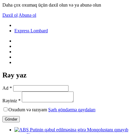
Daha çox oxumaq üçün daxil olun və ya abunə olun
Daxil ol
Abunə ol
Express Lombard
Rəy yaz
Ad *
Rəyiniz *
Oxudum və razıyam
Şərh göndərmə qaydaları
Göndər