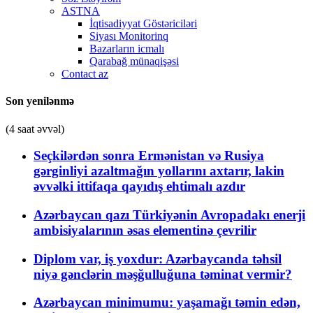
ASTNA
İqtisadiyyat Göstəriciləri
Siyası Monitorinq
Bazarların icmalı
Qarabağ münaqişəsi
Contact az
Son yenilənmə
(4 saat əvvəl)
Seçkilərdən sonra Ermənistan və Rusiya
gərginliyi azaltmağın yollarını axtarır, lakin
əvvəlki ittifaqa qayıdış ehtimalı azdır
Azərbaycan qazı Türkiyənin Avropadakı enerji
ambisiyalarının əsas elementinə çevrilir
Diplom var, iş yoxdur: Azərbaycanda təhsil
niyə gənclərin məşğulluğuna təminat vermir?
Azərbaycan minimumu: yaşamağı təmin edən,