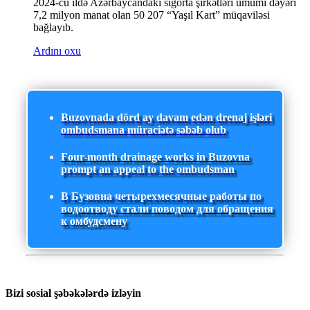
2024-cü ildə Azərbaycandakı sığorta şirkətləri ümumi dəyəri
7,2 milyon manat olan 50 207 “Yaşıl Kart” müqaviləsi
bağlayıb.
Ardını oxu
Buzovnada dörd ay davam edən drenaj işləri
ombudsmana müraciətə səbəb olub
Four-month drainage works in Buzovna
prompt an appeal to the ombudsman
В Бузовна четырехмесячные работы по
водоотводу стали поводом для обращения
к омбудсмену
Bizi sosial şəbəkələrdə izləyin