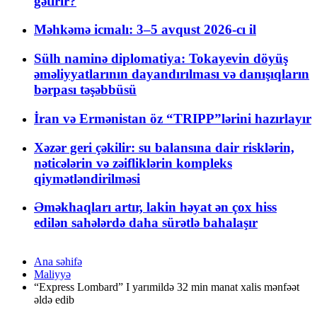
gətirir?
Məhkəmə icmalı: 3–5 avqust 2026-cı il
Sülh naminə diplomatiya: Tokayevin döyüş
əməliyyatlarının dayandırılması və danışıqların
bərpası təşəbbüsü
İran və Ermənistan öz “TRIPP”lərini hazırlayır
Xəzər geri çəkilir: su balansına dair risklərin,
nəticələrin və zəifliklərin kompleks
qiymətləndirilməsi
Əməkhaqları artır, lakin həyat ən çox hiss
edilən sahələrdə daha sürətlə bahalaşır
Ana səhifə
Maliyyə
“Express Lombard” I yarımildə 32 min manat xalis mənfəət
əldə edib