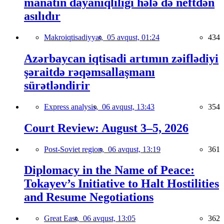
manatın dayanıqlılığı hələ də neftdən
asılıdır
Makroiqtisadiyyat,
05 avqust, 01:24
434
Azərbaycan iqtisadi artımın zəiflədiyi
şəraitdə rəqəmsallaşmanı
sürətləndirir
Express analysis,
06 avqust, 13:43
354
Court Review: August 3–5, 2026
Post-Soviet region,
06 avqust, 13:19
361
Diplomacy in the Name of Peace:
Tokayev’s Initiative to Halt Hostilities
and Resume Negotiations
Great East,
06 avqust, 13:05
362