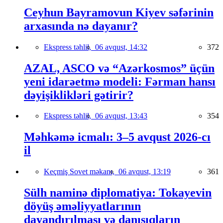
Ceyhun Bayramovun Kiyev səfərinin
arxasında nə dayanır?
Ekspress təhlil,
06 avqust, 14:32
372
AZAL, ASCO və “Azərkosmos” üçün
yeni idarəetmə modeli: Fərman hansı
dəyişiklikləri gətirir?
Ekspress təhlil,
06 avqust, 13:43
354
Məhkəmə icmalı: 3–5 avqust 2026-cı
il
Keçmiş Sovet məkanı,
06 avqust, 13:19
361
Sülh naminə diplomatiya: Tokayevin
döyüş əməliyyatlarının
dayandırılması və danışıqların