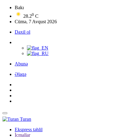
Bakı
0
28.2
C
Cümə, 7 Avqust 2026
Daxil ol
Abunə
Əlaqə
Turan
Ekspress təhlil
İcmallar