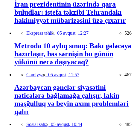
İran prezidentinin üzərində qara
buludlar: istefa təkzibi Tehrandakı
hakimiyyət mübarizəsini üzə çıxarır
Ekspress təhlil,
05 avqust, 12:27
526
Metroda 10 aylıq sınaq: Bakı gələcəyə
hazırlaşır, bəs sərnişin bu günün
yükünü necə daşıyacaq?
Cəmiyyət,
05 avqust, 11:57
467
Azərbaycan gənclər siyasətini
nəticələrə bağlamağa çalışır, lakin
məşğulluq və beyin axını problemləri
qalır
Sosial sahə,
05 avqust, 10:44
485