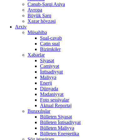
Cənub-Şərqi Asiya
Avropa
Böyük Şərq
Xəzər hövzəsi
Arxiv
Müsahibə
Sual-cavab
Çətin sual
Bizimkiler
Xəbərlər
Siyasət
Cəmiyyət
İqtisadiyyat
Maliyyə
Enerji
Dünyada
Mədəniyyət
Foto sessiyalar
Aktual Reportaj
Buraxılışlar
Bülleten Siyasət
Bülleten İqtisadiyyat
Bülleten Maliyyə
Bülleten Energetika
Söz istəyirəm