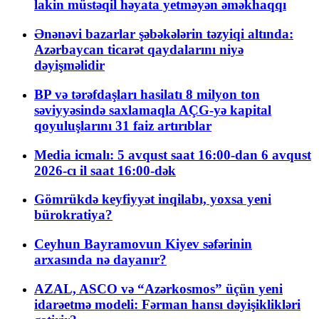
lakin müstəqil həyata yetməyən əməkhaqqı
Ənənəvi bazarlar şəbəkələrin təzyiqi altında:
Azərbaycan ticarət qaydalarını niyə
dəyişməlidir
BP və tərəfdaşları hasilatı 8 milyon ton
səviyyəsində saxlamaqla AÇG-yə kapital
qoyuluşlarını 31 faiz artırıblar
Media icmalı: 5 avqust saat 16:00-dan 6 avqust
2026-cı il saat 16:00-dək
Gömrükdə keyfiyyət inqilabı, yoxsa yeni
bürokratiya?
Ceyhun Bayramovun Kiyev səfərinin
arxasında nə dayanır?
AZAL, ASCO və “Azərkosmos” üçün yeni
idarəetmə modeli: Fərman hansı dəyişiklikləri