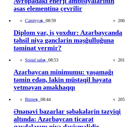
Avropadakı enerji ambisiyalarının
əsas elementinə çevrilir
Cəmiyyət,
08:59
206
Diplom var, iş yoxdur: Azərbaycanda
təhsil niyə gənclərin məşğulluğuna
təminat vermir?
Sosial sahə,
08:53
201
Azərbaycan minimumu: yaşamağı
təmin edən, lakin müstəqil həyata
yetməyən əməkhaqqı
Biznes,
08:44
205
Ənənəvi bazarlar şəbəkələrin təzyiqi
altında: Azərbaycan ticarət
qaydalarını niyə dəyişməlidir