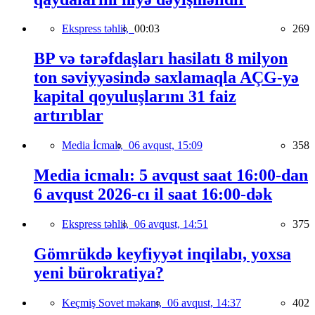
Ekspress təhlil,
00:03
269
BP və tərəfdaşları hasilatı 8 milyon
ton səviyyəsində saxlamaqla AÇG-yə
kapital qoyuluşlarını 31 faiz
artırıblar
Media İcmalı,
06 avqust, 15:09
358
Media icmalı: 5 avqust saat 16:00-dan
6 avqust 2026-cı il saat 16:00-dək
Ekspress təhlil,
06 avqust, 14:51
375
Gömrükdə keyfiyyət inqilabı, yoxsa
yeni bürokratiya?
Keçmiş Sovet məkanı,
06 avqust, 14:37
402