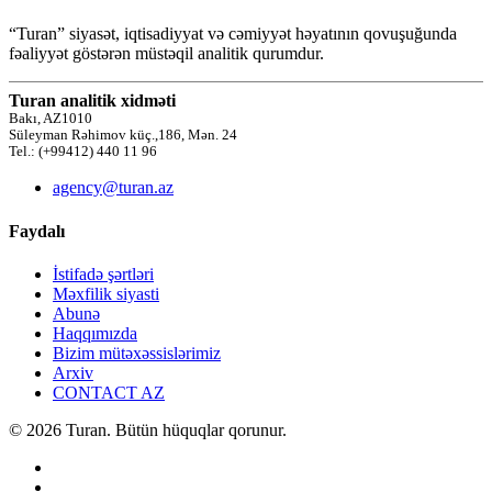
“Turan” siyasət, iqtisadiyyat və cəmiyyət həyatının qovuşuğunda
fəaliyyət göstərən müstəqil analitik qurumdur.
Turan analitik xidməti
Bakı, AZ1010
Süleyman Rəhimov küç.,186, Mən. 24
Tel.: (+99412) 440 11 96
agency@turan.az
Faydalı
İstifadə şərtləri
Məxfilik siyasti
Abunə
Haqqımızda
Bizim mütəxəssislərimiz
Arxiv
CONTACT AZ
© 2026 Turan. Bütün hüquqlar qorunur.