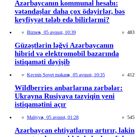
Azərbaycanın kommunal hesabı:
vətəndaşlar daha çox ödəyirlər, bəs
keyfiyyət tələb edə bilirlərmi?
Biznes,
05 avqust, 10:39
483
Güzəştlərin ləğvi Azərbaycanın
hibrid və elektromobil bazarında
istiqaməti dəyişib
Keçmiş Sovet məkanı,
05 avqust, 10:35
412
Wildberries anbarlarına zərbələr:
Ukrayna Rusiyaya təzyiqin yeni
istiqamətini açır
Maliyyə,
05 avqust, 01:28
545
Azərbaycan ehtiyatlarını artırır, lakin