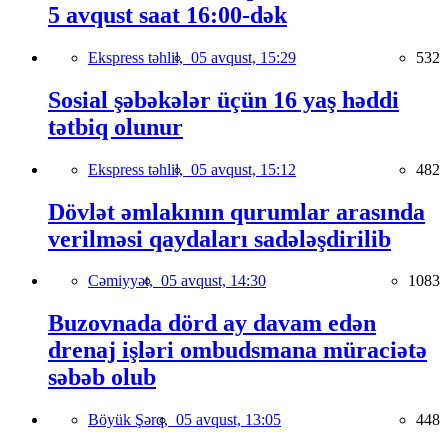
5 avqust saat 16:00-dək
Ekspress təhlil,
05 avqust, 15:29
532
Sosial şəbəkələr üçün 16 yaş həddi
tətbiq olunur
Ekspress təhlil,
05 avqust, 15:12
482
Dövlət əmlakının qurumlar arasında
verilməsi qaydaları sadələşdirilib
Cəmiyyət,
05 avqust, 14:30
1083
Buzovnada dörd ay davam edən
drenaj işləri ombudsmana müraciətə
səbəb olub
Böyük Şərq,
05 avqust, 13:05
448