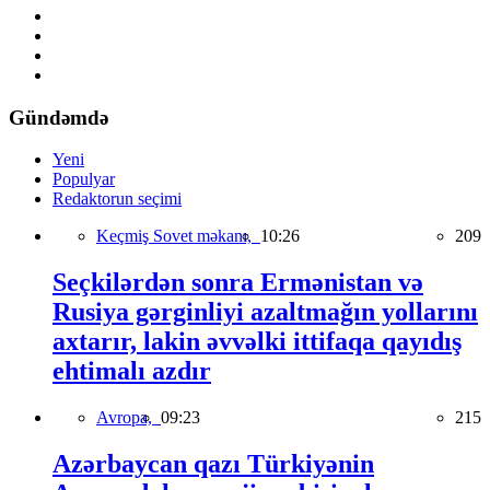
Gündəmdə
Yeni
Populyar
Redaktorun seçimi
Keçmiş Sovet məkanı,
10:26
209
Seçkilərdən sonra Ermənistan və
Rusiya gərginliyi azaltmağın yollarını
axtarır, lakin əvvəlki ittifaqa qayıdış
ehtimalı azdır
Avropa,
09:23
215
Azərbaycan qazı Türkiyənin