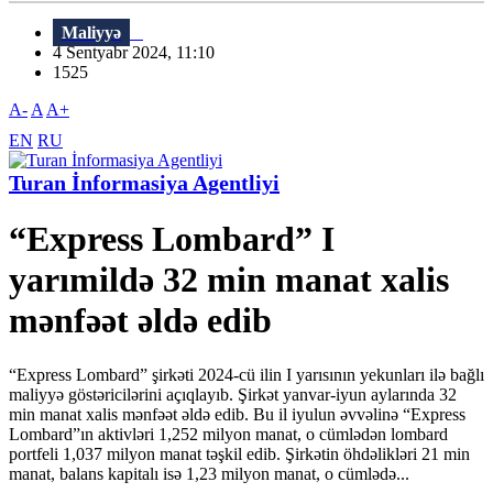
Maliyyə
4 Sentyabr 2024, 11:10
1525
A-
A
A+
EN
RU
Turan İnformasiya Agentliyi
“Express Lombard” I
yarımildə 32 min manat xalis
mənfəət əldə edib
“Express Lombard” şirkəti 2024-cü ilin I yarısının yekunları ilə bağlı
maliyyə göstəricilərini açıqlayıb. Şirkət yanvar-iyun aylarında 32
min manat xalis mənfəət əldə edib. Bu il iyulun əvvəlinə “Express
Lombard”ın aktivləri 1,252 milyon manat, o cümlədən lombard
portfeli 1,037 milyon manat təşkil edib. Şirkətin öhdəlikləri 21 min
manat, balans kapitalı isə 1,23 milyon manat, o cümlədə...