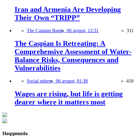
Iran and Armenia Are Developing
Their Own “TRIPP”
The Caspian Basin,
06 avqust, 12:31
311
The Caspian Is Retreating: A
Comprehensive Assessment of Water-
Balance Risks, Consequences and
Vulnerabilities
Social sphere,
06 avqust, 01:38
418
Wages are rising, but life is getting
dearer where it matters most
Haqqımızda