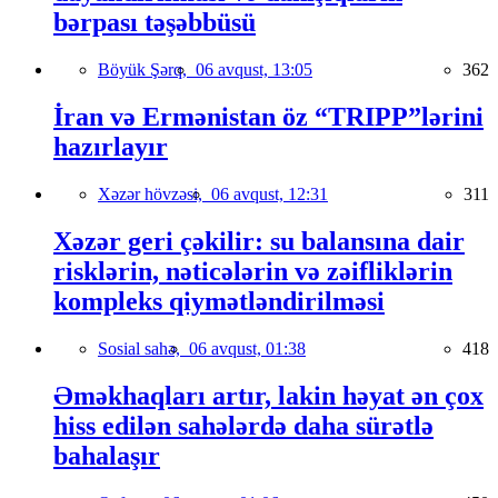
bərpası təşəbbüsü
Böyük Şərq,
06 avqust, 13:05
362
İran və Ermənistan öz “TRIPP”lərini
hazırlayır
Xəzər hövzəsi,
06 avqust, 12:31
311
Xəzər geri çəkilir: su balansına dair
risklərin, nəticələrin və zəifliklərin
kompleks qiymətləndirilməsi
Sosial sahə,
06 avqust, 01:38
418
Əməkhaqları artır, lakin həyat ən çox
hiss edilən sahələrdə daha sürətlə
bahalaşır