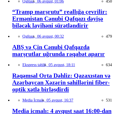
Qafqaz,
06 avqust, 01:06
450
“Tramp marşrutu” reallığa çevrilir:
Ermənistan Cənubi Qafqazı dəyişə
biləcək layihəni sürətləndirir
Qafqaz,
06 avqust, 00:32
479
ABŞ və Çin Cənubi Qafqazda
marşrutlar uğrunda rəqabət aparır
Ekspress təhlil,
05 avqust, 18:11
634
Rəqəmsal Orta Dəhliz: Qazaxıstan və
Azərbaycan Xəzərin sahillərini fiber-
optik xətlə birləşdirdi
Media İcmalı,
05 avqust, 16:37
531
Media icmalı: 4 avqust saat 16:00-dan