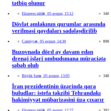
tətbiq olunur
Ekspress təhlil,
05 avqust, 15:12
340
Dövlət əmlakının qurumlar arasında
verilməsi qaydaları sadələşdirilib
Cəmiyyət,
05 avqust, 14:30
898
Buzovnada dörd ay davam edən
drenaj işləri ombudsmana müraciətə
səbəb olub
Böyük Şərq,
05 avqust, 13:05
348
İran prezidentinin üzərində qara
buludlar: istefa təkzibi Tehrandakı
hakimiyyət mübarizəsini üzə çıxarır
Ekspress təhlil,
05 avqust, 12:27
392