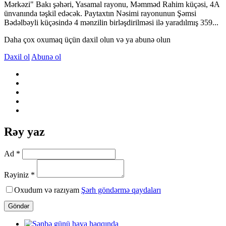
Mərkəzi" Bakı şəhəri, Yasamal rayonu, Məmməd Rahim küçəsi, 4A
ünvanında təşkil edəcək. Paytaxtın Nəsimi rayonunun Şəmsi
Bədəlbəyli küçəsində 4 mənzilin birləşdirilməsi ilə yaradılmış 359...
Daha çox oxumaq üçün daxil olun və ya abunə olun
Daxil ol
Abunə ol
Rəy yaz
Ad *
Rəyiniz *
Oxudum və razıyam
Şərh göndərmə qaydaları
Göndər