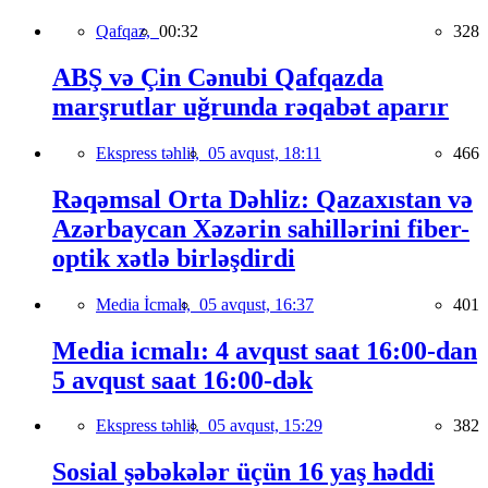
Qafqaz,
00:32
328
ABŞ və Çin Cənubi Qafqazda
marşrutlar uğrunda rəqabət aparır
Ekspress təhlil,
05 avqust, 18:11
466
Rəqəmsal Orta Dəhliz: Qazaxıstan və
Azərbaycan Xəzərin sahillərini fiber-
optik xətlə birləşdirdi
Media İcmalı,
05 avqust, 16:37
401
Media icmalı: 4 avqust saat 16:00-dan
5 avqust saat 16:00-dək
Ekspress təhlil,
05 avqust, 15:29
382
Sosial şəbəkələr üçün 16 yaş həddi