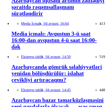
Azərbaycan iqtisadi artımın zəiflədiyi
şəraitdə rəqəmsallaşmanı
sürətləndirir
Media İcmalı,
04 avqust, 16:04
413
Media icmalı: Avqustun 3-ü saat
16:00-dan avqustun 4-ü saat 16:00-
dək
Ekspress təhlil,
04 avqust, 14:50
519
Azərbaycanda gömrük səlahiyyətləri
yenidən bölüşdürülür: islahat
çevikliyi artıracaqmı?
Ekspress təhlil,
04 avqust, 14:45
448
Azərbaycan bazar təmərküzləşməsini
yeni qaydalarla ölçəcək — əsas sınaq