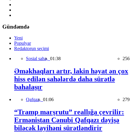
Gündəmdə
Yeni
Populyar
Redaktorun seçimi
Sosial sahə,
01:38
256
Əməkhaqları artır, lakin həyat ən çox
hiss edilən sahələrdə daha sürətlə
bahalaşır
Qafqaz,
01:06
279
“Tramp marşrutu” reallığa çevrilir:
Ermənistan Cənubi Qafqazı dəyişə
biləcək layihəni sürətləndirir