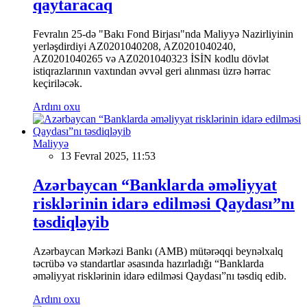
qaytaracaq
Fevralın 25-də "Bakı Fond Birjası"nda Maliyyə Nazirliyinin
yerləşdirdiyi AZ0201040208, AZ0201040240,
AZ0201040265 və AZ0201040323 İSİN kodlu dövlət
istiqrazlarının vaxtından əvvəl geri alınması üzrə hərrac
keçiriləcək.
Ardını oxu
Maliyyə
13 Fevral 2025, 11:53
Azərbaycan “Banklarda əməliyyat
risklərinin idarə edilməsi Qaydası”nı
təsdiqləyib
Azərbaycan Mərkəzi Bankı (AMB) mütərəqqi beynəlxalq
təcrübə və standartlar əsasında hazırladığı “Banklarda
əməliyyat risklərinin idarə edilməsi Qaydası”nı təsdiq edib.
Ardını oxu