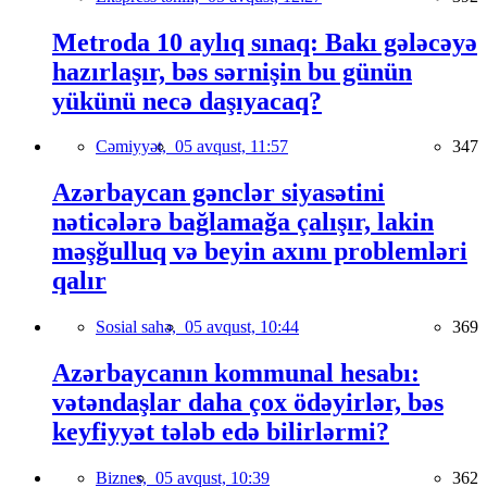
Metroda 10 aylıq sınaq: Bakı gələcəyə
hazırlaşır, bəs sərnişin bu günün
yükünü necə daşıyacaq?
Cəmiyyət,
05 avqust, 11:57
347
Azərbaycan gənclər siyasətini
nəticələrə bağlamağa çalışır, lakin
məşğulluq və beyin axını problemləri
qalır
Sosial sahə,
05 avqust, 10:44
369
Azərbaycanın kommunal hesabı:
vətəndaşlar daha çox ödəyirlər, bəs
keyfiyyət tələb edə bilirlərmi?
Biznes,
05 avqust, 10:39
362