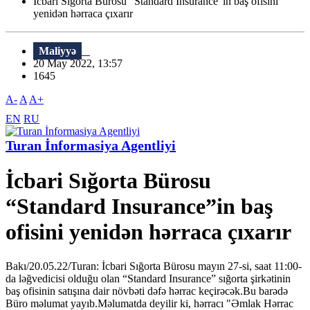
İcbari Sığorta Bürosu “Standard Insurance”in baş ofisini
yenidən hərraca çıxarır
Maliyyə
20 May 2022, 13:57
1645
A-
A
A+
EN
RU
Turan İnformasiya Agentliyi
İcbari Sığorta Bürosu
“Standard Insurance”in baş
ofisini yenidən hərraca çıxarır
Bakı/20.05.22/Turan: İcbari Sığorta Bürosu mayın 27-si, saat 11:00-
da ləğvedicisi olduğu olan “Standard Insurance” sığorta şirkətinin
baş ofisinin satışına dair növbəti dəfə hərrac keçirəcək.Bu barədə
Büro məlumat yayıb.Məlumatda deyilir ki, hərracı "Əmlak Hərrac