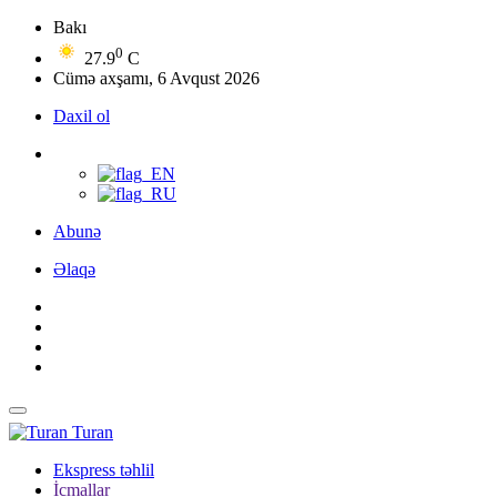
Bakı
0
27.9
C
Cümə axşamı, 6 Avqust 2026
Daxil ol
Abunə
Əlaqə
Turan
Ekspress təhlil
İcmallar