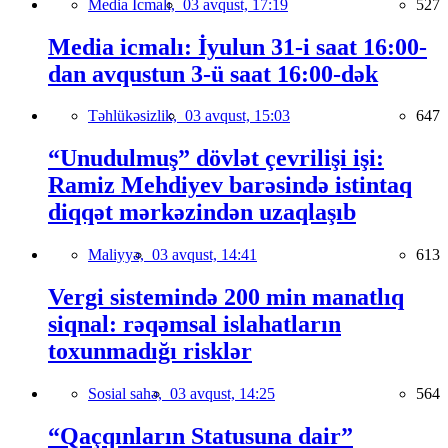
Media İcmalı,
03 avqust, 17:19
527
Media icmalı: İyulun 31-i saat 16:00-
dan avqustun 3-ü saat 16:00-dək
Təhlükəsizlik,
03 avqust, 15:03
647
“Unudulmuş” dövlət çevrilişi işi:
Ramiz Mehdiyev barəsində istintaq
diqqət mərkəzindən uzaqlaşıb
Maliyyə,
03 avqust, 14:41
613
Vergi sistemində 200 min manatlıq
siqnal: rəqəmsal islahatların
toxunmadığı risklər
Sosial sahə,
03 avqust, 14:25
564
“Qaçqınların Statusuna dair”