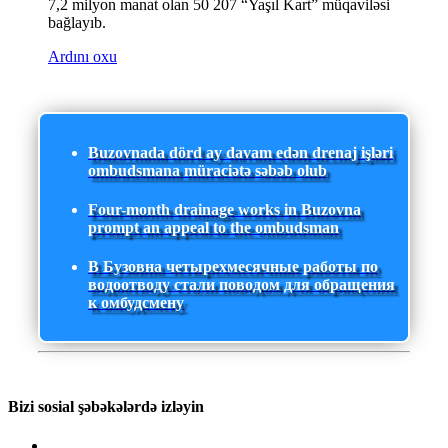
7,2 milyon manat olan 50 207 “Yaşıl Kart” müqaviləsi
bağlayıb.
Ardını oxu
Buzovnada dörd ay davam edən drenaj işləri
ombudsmana müraciətə səbəb olub
Four-month drainage works in Buzovna
prompt an appeal to the ombudsman
В Бузовна четырехмесячные работы по
водоотводу стали поводом для обращения
к омбудсмену
Bizi sosial şəbəkələrdə izləyin