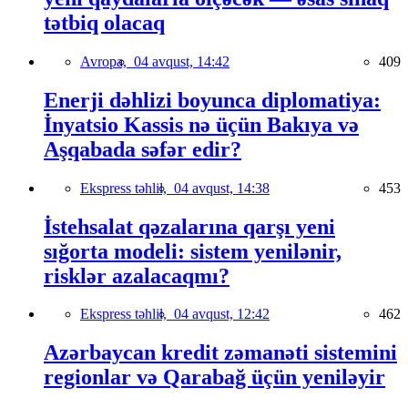
tətbiq olacaq
Avropa,
04 avqust, 14:42
409
Enerji dəhlizi boyunca diplomatiya:
İnyatsio Kassis nə üçün Bakıya və
Aşqabada səfər edir?
Ekspress təhlil,
04 avqust, 14:38
453
İstehsalat qəzalarına qarşı yeni
sığorta modeli: sistem yenilənir,
risklər azalacaqmı?
Ekspress təhlil,
04 avqust, 12:42
462
Azərbaycan kredit zəmanəti sistemini
regionlar və Qarabağ üçün yeniləyir