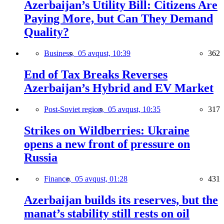
Azerbaijan’s Utility Bill: Citizens Are
Paying More, but Can They Demand
Quality?
Business,
05 avqust, 10:39
362
End of Tax Breaks Reverses
Azerbaijan’s Hybrid and EV Market
Post-Soviet region,
05 avqust, 10:35
317
Strikes on Wildberries: Ukraine
opens a new front of pressure on
Russia
Finance,
05 avqust, 01:28
431
Azerbaijan builds its reserves, but the
manat’s stability still rests on oil