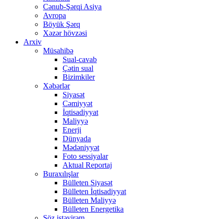
Cənub-Şərqi Asiya
Avropa
Böyük Şərq
Xəzər hövzəsi
Arxiv
Müsahibə
Sual-cavab
Çətin sual
Bizimkiler
Xəbərlər
Siyasət
Cəmiyyət
İqtisadiyyat
Maliyyə
Enerji
Dünyada
Mədəniyyət
Foto sessiyalar
Aktual Reportaj
Buraxılışlar
Bülleten Siyasət
Bülleten İqtisadiyyat
Bülleten Maliyyə
Bülleten Energetika
Söz istəyirəm