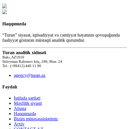
Haqqımızda
“Turan” siyasət, iqtisadiyyat və cəmiyyət həyatının qovuşuğunda
fəaliyyət göstərən müstəqil analitik qurumdur.
Turan analitik xidməti
Bakı, AZ1010
Süleyman Rəhimov küç.,186, Mən. 24
Tel.: (+99412) 440 11 96
agency@turan.az
Faydalı
İstifadə şərtləri
Məxfilik siyasti
Abunə
Haqqımızda
Bizim mütəxəssislərimiz
Arxiv