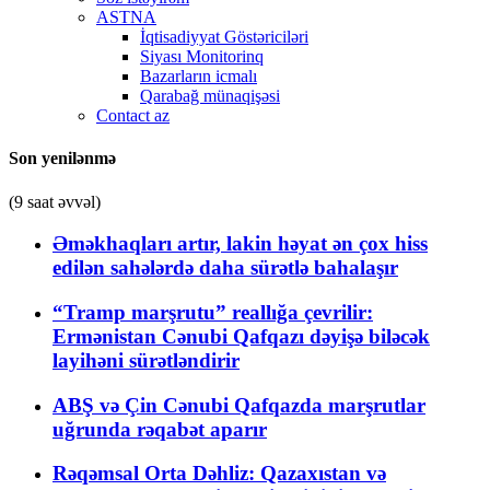
ASTNA
İqtisadiyyat Göstəriciləri
Siyası Monitorinq
Bazarların icmalı
Qarabağ münaqişəsi
Contact az
Son yenilənmə
(9 saat əvvəl)
Əməkhaqları artır, lakin həyat ən çox hiss
edilən sahələrdə daha sürətlə bahalaşır
“Tramp marşrutu” reallığa çevrilir:
Ermənistan Cənubi Qafqazı dəyişə biləcək
layihəni sürətləndirir
ABŞ və Çin Cənubi Qafqazda marşrutlar
uğrunda rəqabət aparır
Rəqəmsal Orta Dəhliz: Qazaxıstan və