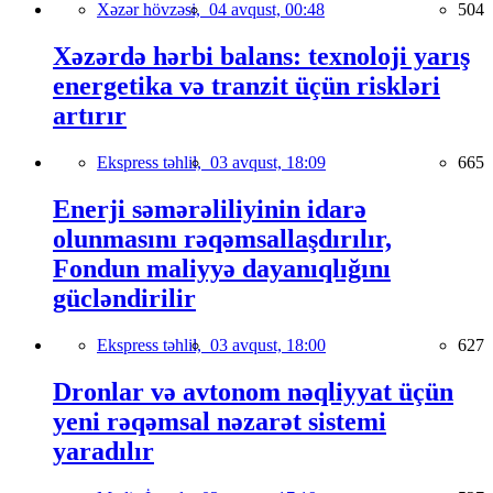
Xəzər hövzəsi,
04 avqust, 00:48
504
Xəzərdə hərbi balans: texnoloji yarış
energetika və tranzit üçün riskləri
artırır
Ekspress təhlil,
03 avqust, 18:09
665
Enerji səmərəliliyinin idarə
olunmasını rəqəmsallaşdırılır,
Fondun maliyyə dayanıqlığını
gücləndirilir
Ekspress təhlil,
03 avqust, 18:00
627
Dronlar və avtonom nəqliyyat üçün
yeni rəqəmsal nəzarət sistemi
yaradılır