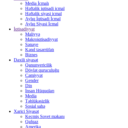
Media İcmalı
Həftəlik iqtisadi icmal
Həftəlik siyasi icmal
Aylıq İqtisadi İcmal
Aylıq Siyasi İcmal
İqtisadiyyat
Maliyyə
Makroiqtisadiyyat
Sənaye
Kənd təsərrüfatı
Biznes
Daxili siyasət
Qanunvericilik
Dövlət quruculuğu
Cəmiyyət
Gender
Din
İnsan Hüquqları
Media
Təhlükəsizlik
Sosial sahə
Xarici Siyasət
Keçmiş Sovet məkanı
Qafqaz
Amerika