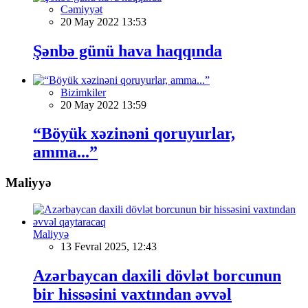
Cəmiyyət
20 May 2022 13:53
Şənbə günü hava haqqında
Bizimkiler
20 May 2022 13:59
“Böyük xəzinəni qoruyurlar,
amma...”
Maliyyə
Maliyyə
13 Fevral 2025, 12:43
Azərbaycan daxili dövlət borcunun
bir hissəsini vaxtından əvvəl