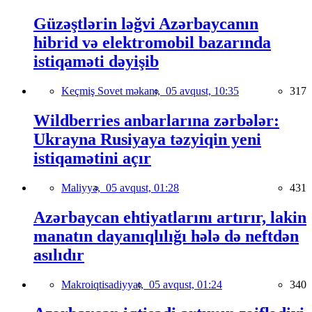
Güzəştlərin ləğvi Azərbaycanın
hibrid və elektromobil bazarında
istiqaməti dəyişib
Keçmiş Sovet məkanı,
05 avqust, 10:35
317
Wildberries anbarlarına zərbələr:
Ukrayna Rusiyaya təzyiqin yeni
istiqamətini açır
Maliyyə,
05 avqust, 01:28
431
Azərbaycan ehtiyatlarını artırır, lakin
manatın dayanıqlılığı hələ də neftdən
asılıdır
Makroiqtisadiyyat,
05 avqust, 01:24
340