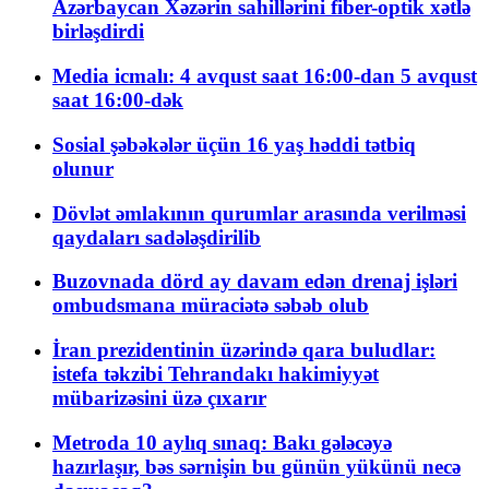
Azərbaycan Xəzərin sahillərini fiber-optik xətlə
birləşdirdi
Media icmalı: 4 avqust saat 16:00-dan 5 avqust
saat 16:00-dək
Sosial şəbəkələr üçün 16 yaş həddi tətbiq
olunur
Dövlət əmlakının qurumlar arasında verilməsi
qaydaları sadələşdirilib
Buzovnada dörd ay davam edən drenaj işləri
ombudsmana müraciətə səbəb olub
İran prezidentinin üzərində qara buludlar:
istefa təkzibi Tehrandakı hakimiyyət
mübarizəsini üzə çıxarır
Metroda 10 aylıq sınaq: Bakı gələcəyə
hazırlaşır, bəs sərnişin bu günün yükünü necə