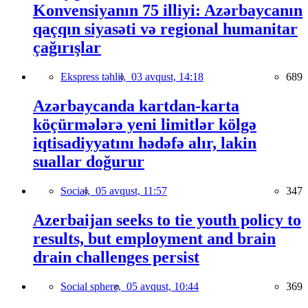
Konvensiyanın 75 illiyi: Azərbaycanın
qaçqın siyasəti və regional humanitar
çağırışlar
Ekspress təhlil,
03 avqust, 14:18
689
Azərbaycanda kartdan-karta
köçürmələrə yeni limitlər kölgə
iqtisadiyyatını hədəfə alır, lakin
suallar doğurur
Social,
05 avqust, 11:57
347
Azerbaijan seeks to tie youth policy to
results, but employment and brain
drain challenges persist
Social sphere,
05 avqust, 10:44
369