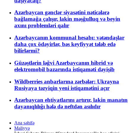
daşıyacaq?
Azərbaycan gənclər siyasətini nəticələrə
bağlamağa çalışır, lakin məşğulluq və beyin
axını problemləri qalır
Azərbaycanın kommunal hesabı: vətəndaşlar
daha çox ödəyirlər, bəs keyfiyyət tələb edə
bilirlərmi?
Güzəştlərin ləğvi Azərbaycanın hibrid və
elektromobil bazarında istiqaməti dəyişib
Wildberries anbarlarına zərbələr: Ukrayna
Rusiyaya təzyiqin yeni istiqamətini açır
Azərbaycan ehtiyatlarını artırır, lakin manatın
dayanıqlılığı hələ də neftdən asılıdır
Ana səhifə
Maliyyə