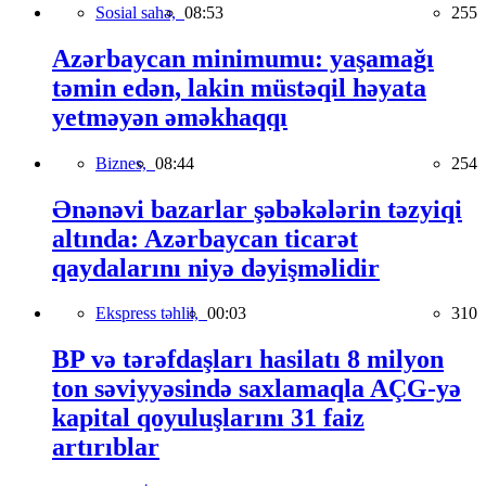
Sosial sahə,
08:53
255
Azərbaycan minimumu: yaşamağı
təmin edən, lakin müstəqil həyata
yetməyən əməkhaqqı
Biznes,
08:44
254
Ənənəvi bazarlar şəbəkələrin təzyiqi
altında: Azərbaycan ticarət
qaydalarını niyə dəyişməlidir
Ekspress təhlil,
00:03
310
BP və tərəfdaşları hasilatı 8 milyon
ton səviyyəsində saxlamaqla AÇG-yə
kapital qoyuluşlarını 31 faiz
artırıblar