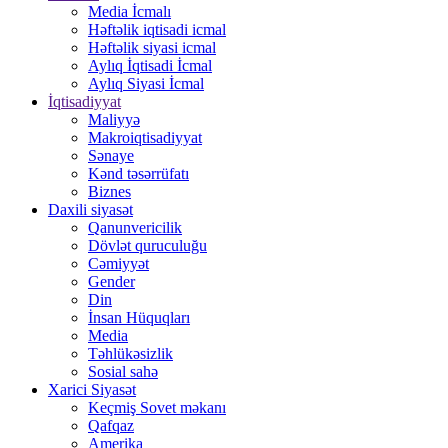
Media İcmalı
Həftəlik iqtisadi icmal
Həftəlik siyasi icmal
Aylıq İqtisadi İcmal
Aylıq Siyasi İcmal
İqtisadiyyat
Maliyyə
Makroiqtisadiyyat
Sənaye
Kənd təsərrüfatı
Biznes
Daxili siyasət
Qanunvericilik
Dövlət quruculuğu
Cəmiyyət
Gender
Din
İnsan Hüquqları
Media
Təhlükəsizlik
Sosial sahə
Xarici Siyasət
Keçmiş Sovet məkanı
Qafqaz
Amerika