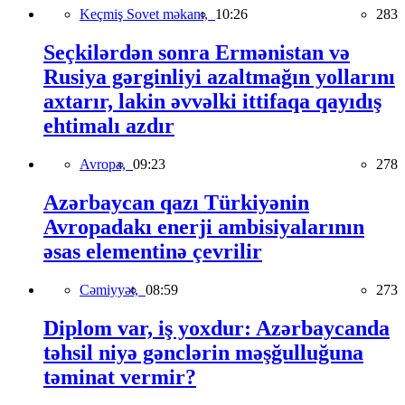
Keçmiş Sovet məkanı,
10:26
283
Seçkilərdən sonra Ermənistan və
Rusiya gərginliyi azaltmağın yollarını
axtarır, lakin əvvəlki ittifaqa qayıdış
ehtimalı azdır
Avropa,
09:23
278
Azərbaycan qazı Türkiyənin
Avropadakı enerji ambisiyalarının
əsas elementinə çevrilir
Cəmiyyət,
08:59
273
Diplom var, iş yoxdur: Azərbaycanda
təhsil niyə gənclərin məşğulluğuna
təminat vermir?