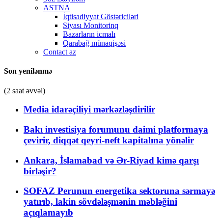
ASTNA
İqtisadiyyat Göstəriciləri
Siyası Monitorinq
Bazarların icmalı
Qarabağ münaqişəsi
Contact az
Son yenilənmə
(2 saat əvvəl)
Media idarəçiliyi mərkəzləşdirilir
Bakı investisiya forumunu daimi platformaya
çevirir, diqqət qeyri-neft kapitalına yönəlir
Ankara, İslamabad və Ər-Riyad kimə qarşı
birləşir?
SOFAZ Perunun energetika sektoruna sərmayə
yatırıb, lakin sövdələşmənin məbləğini
açıqlamayıb