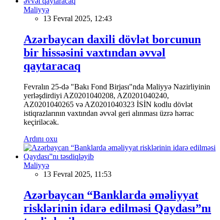
Maliyyə
13 Fevral 2025, 12:43
Azərbaycan daxili dövlət borcunun
bir hissəsini vaxtından əvvəl
qaytaracaq
Fevralın 25-də "Bakı Fond Birjası"nda Maliyyə Nazirliyinin
yerləşdirdiyi AZ0201040208, AZ0201040240,
AZ0201040265 və AZ0201040323 İSİN kodlu dövlət
istiqrazlarının vaxtından əvvəl geri alınması üzrə hərrac
keçiriləcək.
Ardını oxu
Maliyyə
13 Fevral 2025, 11:53
Azərbaycan “Banklarda əməliyyat
risklərinin idarə edilməsi Qaydası”nı