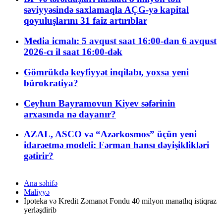
səviyyəsində saxlamaqla AÇG-yə kapital
qoyuluşlarını 31 faiz artırıblar
Media icmalı: 5 avqust saat 16:00-dan 6 avqust
2026-cı il saat 16:00-dək
Gömrükdə keyfiyyət inqilabı, yoxsa yeni
bürokratiya?
Ceyhun Bayramovun Kiyev səfərinin
arxasında nə dayanır?
AZAL, ASCO və “Azərkosmos” üçün yeni
idarəetmə modeli: Fərman hansı dəyişiklikləri
gətirir?
Ana səhifə
Maliyyə
İpoteka və Kredit Zəmanət Fondu 40 milyon manatlıq istiqraz
yerləşdirib