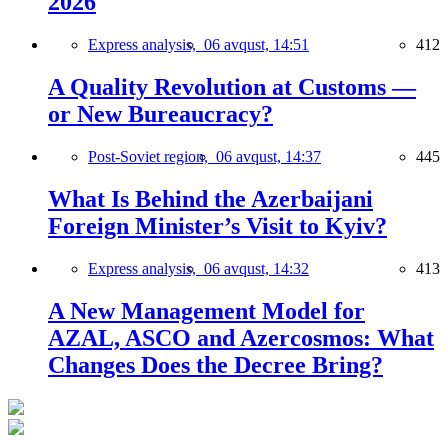
2026
Express analysis,
06 avqust, 14:51
412
A Quality Revolution at Customs —
or New Bureaucracy?
Post-Soviet region,
06 avqust, 14:37
445
What Is Behind the Azerbaijani
Foreign Minister’s Visit to Kyiv?
Express analysis,
06 avqust, 14:32
413
A New Management Model for
AZAL, ASCO and Azercosmos: What
Changes Does the Decree Bring?