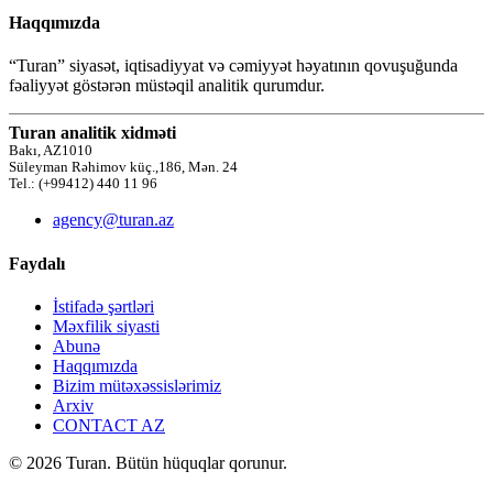
Haqqımızda
“Turan” siyasət, iqtisadiyyat və cəmiyyət həyatının qovuşuğunda
fəaliyyət göstərən müstəqil analitik qurumdur.
Turan analitik xidməti
Bakı, AZ1010
Süleyman Rəhimov küç.,186, Mən. 24
Tel.: (+99412) 440 11 96
agency@turan.az
Faydalı
İstifadə şərtləri
Məxfilik siyasti
Abunə
Haqqımızda
Bizim mütəxəssislərimiz
Arxiv
CONTACT AZ
© 2026 Turan. Bütün hüquqlar qorunur.