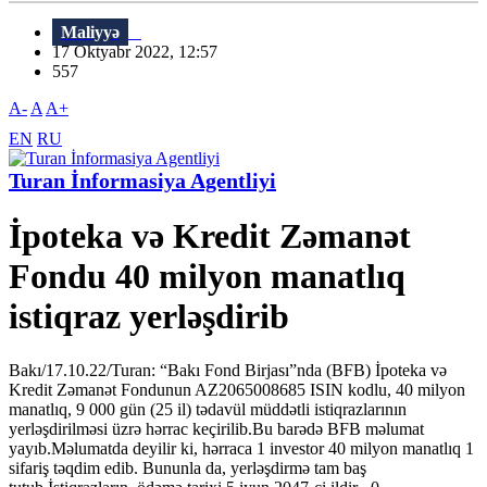
Maliyyə
17 Oktyabr 2022, 12:57
557
A-
A
A+
EN
RU
Turan İnformasiya Agentliyi
İpoteka və Kredit Zəmanət
Fondu 40 milyon manatlıq
istiqraz yerləşdirib
Bakı/17.10.22/Turan: “Bakı Fond Birjası”nda (BFB) İpoteka və
Kredit Zəmanət Fondunun AZ2065008685 ISIN kodlu, 40 milyon
manatlıq, 9 000 gün (25 il) tədavül müddətli istiqrazlarının
yerləşdirilməsi üzrə hərrac keçirilib.Bu barədə BFB məlumat
yayıb.Məlumatda deyilir ki, hərraca 1 investor 40 milyon manatlıq 1
sifariş təqdim edib. Bununla da, yerləşdirmə tam baş