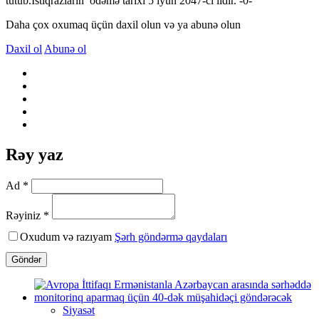
tutub.İstiqrazların ödəmə tarixi 5 iyun 2047-ci ildir. -0-
Daha çox oxumaq üçün daxil olun və ya abunə olun
Daxil ol
Abunə ol
Rəy yaz
Ad *
Rəyiniz *
Oxudum və razıyam
Şərh göndərmə qaydaları
Göndər
Siyasət