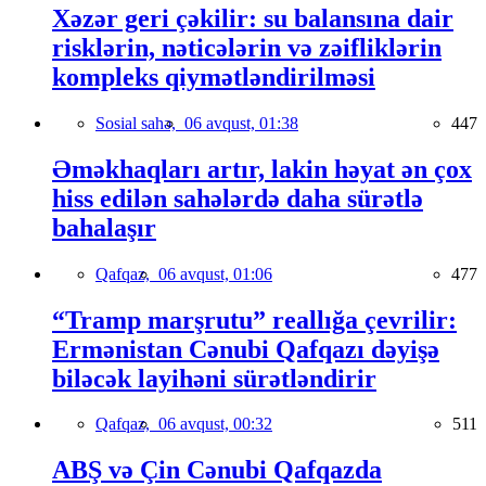
Xəzər geri çəkilir: su balansına dair
risklərin, nəticələrin və zəifliklərin
kompleks qiymətləndirilməsi
Sosial sahə,
06 avqust, 01:38
447
Əməkhaqları artır, lakin həyat ən çox
hiss edilən sahələrdə daha sürətlə
bahalaşır
Qafqaz,
06 avqust, 01:06
477
“Tramp marşrutu” reallığa çevrilir:
Ermənistan Cənubi Qafqazı dəyişə
biləcək layihəni sürətləndirir
Qafqaz,
06 avqust, 00:32
511
ABŞ və Çin Cənubi Qafqazda