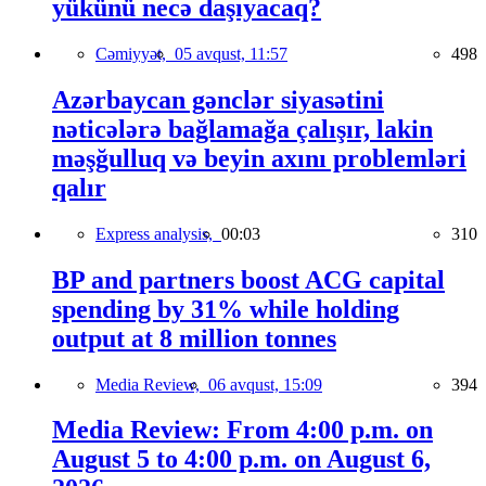
yükünü necə daşıyacaq?
Cəmiyyət,
05 avqust, 11:57
498
Azərbaycan gənclər siyasətini
nəticələrə bağlamağa çalışır, lakin
məşğulluq və beyin axını problemləri
qalır
Express analysis,
00:03
310
BP and partners boost ACG capital
spending by 31% while holding
output at 8 million tonnes
Media Review,
06 avqust, 15:09
394
Media Review: From 4:00 p.m. on
August 5 to 4:00 p.m. on August 6,