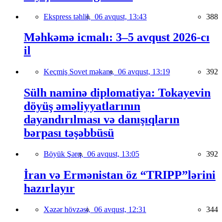
Ekspress təhlil,
06 avqust, 13:43
388
Məhkəmə icmalı: 3–5 avqust 2026-cı
il
Keçmiş Sovet məkanı,
06 avqust, 13:19
392
Sülh naminə diplomatiya: Tokayevin
döyüş əməliyyatlarının
dayandırılması və danışıqların
bərpası təşəbbüsü
Böyük Şərq,
06 avqust, 13:05
392
İran və Ermənistan öz “TRIPP”lərini
hazırlayır
Xəzər hövzəsi,
06 avqust, 12:31
344