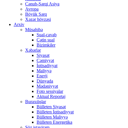
Cənub-Şərqi Asiya
Avropa
Böyük Şərq
Xəzər hövzəsi
Arxiv
Müsahibə
Sual-cavab
Çətin sual
Bizimkiler
Xəbərlər
Siyasət
Cəmiyyət
İqtisadiyyat
Maliyyə
Enerji
Dünyada
Mədəniyyət
Foto sessiyalar
Aktual Reportaj
Buraxılışlar
Bülleten Siyasət
Bülleten İqtisadiyyat
Bülleten Maliyyə
Bülleten Energetika
Söz istəyirəm