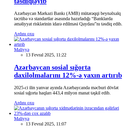
təsdiqləyib
Azərbaycan Mərkəzi Bankı (AMB) mütərəqqi beynəlxalq
təcrübə və standartlar əsasında hazırladığı “Banklarda
əməliyyat risklərinin idarə edilməsi Qaydası”nı təsdiq edib.
Ardını oxu
Maliyyə
13 Fevral 2025, 11:22
Azərbaycan sosial sığorta
daxilolmalarını 12%-ə yaxın artırıb
2025-ci ilin yanvar ayında Azərbaycanda məcburi dövlət
sosial sığorta haqları 443,4 milyon manat təşkil edib.
Ardını oxu
Maliyyə
13 Fevral 2025, 11:07