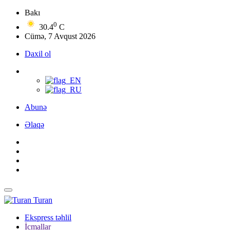
Bakı
0
30.4
C
Cümə, 7 Avqust 2026
Daxil ol
Abunə
Əlaqə
Turan
Ekspress təhlil
İcmallar