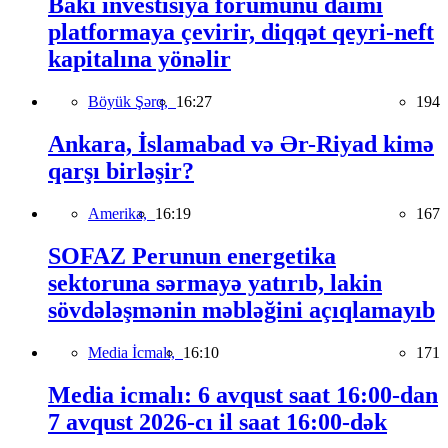
Bakı investisiya forumunu daimi
platformaya çevirir, diqqət qeyri-neft
kapitalına yönəlir
Böyük Şərq,
16:27
194
Ankara, İslamabad və Ər-Riyad kimə
qarşı birləşir?
Amerika,
16:19
167
SOFAZ Perunun energetika
sektoruna sərmayə yatırıb, lakin
sövdələşmənin məbləğini açıqlamayıb
Media İcmalı,
16:10
171
Media icmalı: 6 avqust saat 16:00-dan
7 avqust 2026-cı il saat 16:00-dək