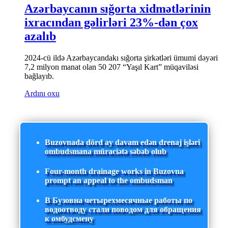
Azərbaycanın sığorta xidmətlərinin
ixracından gəlirləri 23%-dən çox
azalıb
2024-cü ildə Azərbaycandakı sığorta şirkətləri ümumi dəyəri
7,2 milyon manat olan 50 207 “Yaşıl Kart” müqaviləsi
bağlayıb.
Ardını oxu
Buzovnada dörd ay davam edən drenaj işləri
ombudsmana müraciətə səbəb olub
Four-month drainage works in Buzovna
prompt an appeal to the ombudsman
В Бузовна четырехмесячные работы по
водоотводу стали поводом для обращения
к омбудсмену