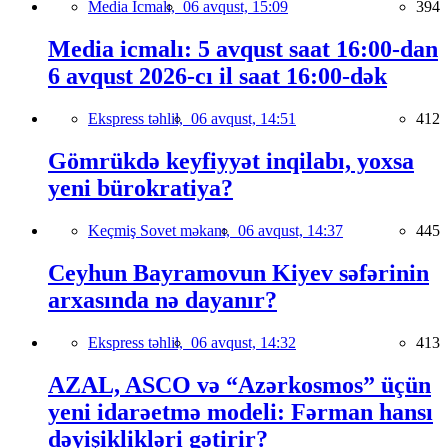
Media İcmalı,
06 avqust, 15:09
394
Media icmalı: 5 avqust saat 16:00-dan
6 avqust 2026-cı il saat 16:00-dək
Ekspress təhlil,
06 avqust, 14:51
412
Gömrükdə keyfiyyət inqilabı, yoxsa
yeni bürokratiya?
Keçmiş Sovet məkanı,
06 avqust, 14:37
445
Ceyhun Bayramovun Kiyev səfərinin
arxasında nə dayanır?
Ekspress təhlil,
06 avqust, 14:32
413
AZAL, ASCO və “Azərkosmos” üçün
yeni idarəetmə modeli: Fərman hansı
dəyişiklikləri gətirir?