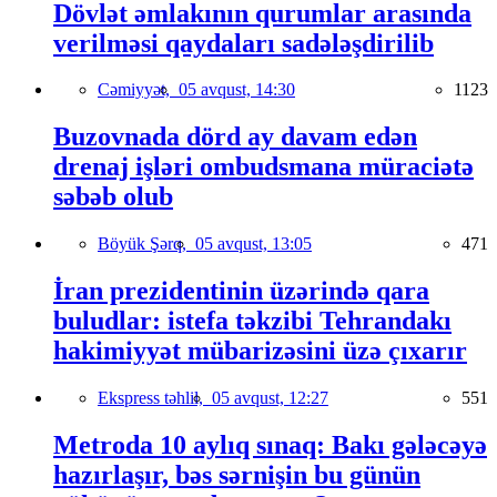
Dövlət əmlakının qurumlar arasında
verilməsi qaydaları sadələşdirilib
Cəmiyyət,
05 avqust, 14:30
1123
Buzovnada dörd ay davam edən
drenaj işləri ombudsmana müraciətə
səbəb olub
Böyük Şərq,
05 avqust, 13:05
471
İran prezidentinin üzərində qara
buludlar: istefa təkzibi Tehrandakı
hakimiyyət mübarizəsini üzə çıxarır
Ekspress təhlil,
05 avqust, 12:27
551
Metroda 10 aylıq sınaq: Bakı gələcəyə
hazırlaşır, bəs sərnişin bu günün