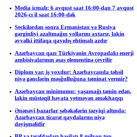
Media icmalı: 6 avqust saat 16:00-dan 7 avqust
2026-cı il saat 16:00-dək
Seçkilərdən sonra Ermənistan və Rusiya
gərginliyi azaltmağın yollarını axtarır, lakin
əvvəlki ittifaqa qayıdış ehtimalı azdır
Azərbaycan qazı Türkiyənin Avropadakı enerji
ambisiyalarının əsas elementinə çevrilir
Diplom var, iş yoxdur: Azərbaycanda təhsil
niyə gənclərin məşğulluğuna təminat vermir?
Azərbaycan minimumu: yaşamağı təmin edən,
lakin müstəqil həyata yetməyən əməkhaqqı
Ənənəvi bazarlar şəbəkələrin təzyiqi altında:
Azərbaycan ticarət qaydalarını niyə
dəyişməlidir
BP və tərəfdaşları hasilatı 8 milyon ton