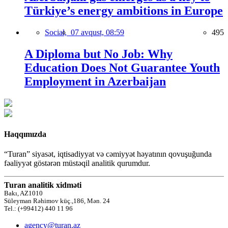
Türkiye’s energy ambitions in Europe
Social,
07 avqust, 08:59
495
A Diploma but No Job: Why
Education Does Not Guarantee Youth
Employment in Azerbaijan
Haqqımızda
“Turan” siyasət, iqtisadiyyat və cəmiyyət həyatının qovuşuğunda
fəaliyyət göstərən müstəqil analitik qurumdur.
Turan analitik xidməti
Bakı, AZ1010
Süleyman Rəhimov küç.,186, Mən. 24
Tel.: (+99412) 440 11 96
agency@turan.az