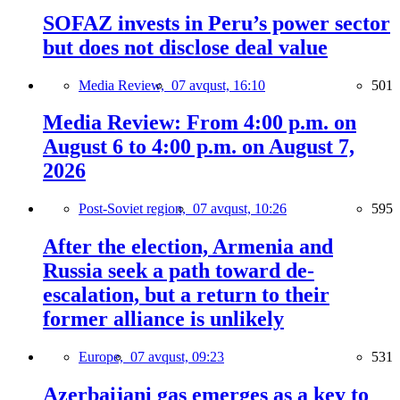
SOFAZ invests in Peru’s power sector
but does not disclose deal value
Media Review,
07 avqust, 16:10
501
Media Review: From 4:00 p.m. on
August 6 to 4:00 p.m. on August 7,
2026
Post-Soviet region,
07 avqust, 10:26
595
After the election, Armenia and
Russia seek a path toward de-
escalation, but a return to their
former alliance is unlikely
Europe,
07 avqust, 09:23
531
Azerbaijani gas emerges as a key to