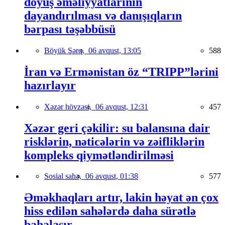
döyüş əməliyyatlarının
dayandırılması və danışıqların
bərpası təşəbbüsü
Böyük Şərq,
06 avqust, 13:05
588
İran və Ermənistan öz “TRIPP”lərini
hazırlayır
Xəzər hövzəsi,
06 avqust, 12:31
457
Xəzər geri çəkilir: su balansına dair
risklərin, nəticələrin və zəifliklərin
kompleks qiymətləndirilməsi
Sosial sahə,
06 avqust, 01:38
577
Əməkhaqları artır, lakin həyat ən çox
hiss edilən sahələrdə daha sürətlə
bahalaşır