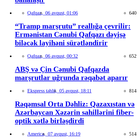
Qafqaz,
06 avqust, 01:06
640
“Tramp marşrutu” reallığa çevrilir:
Ermənistan Cənubi Qafqazı dəyişə
biləcək layihəni sürətləndirir
Qafqaz,
06 avqust, 00:32
652
ABŞ və Çin Cənubi Qafqazda
marşrutlar uğrunda rəqabət aparır
Ekspress təhlil,
05 avqust, 18:11
814
Rəqəmsal Orta Dəhliz: Qazaxıstan və
Azərbaycan Xəzərin sahillərini fiber-
optik xətlə birləşdirdi
America,
07 avqust, 16:19
514