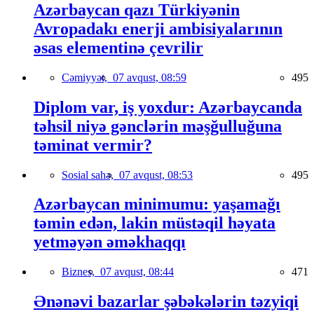
Azərbaycan qazı Türkiyənin
Avropadakı enerji ambisiyalarının
əsas elementinə çevrilir
Cəmiyyət,
07 avqust, 08:59
495
Diplom var, iş yoxdur: Azərbaycanda
təhsil niyə gənclərin məşğulluğuna
təminat vermir?
Sosial sahə,
07 avqust, 08:53
495
Azərbaycan minimumu: yaşamağı
təmin edən, lakin müstəqil həyata
yetməyən əməkhaqqı
Biznes,
07 avqust, 08:44
471
Ənənəvi bazarlar şəbəkələrin təzyiqi