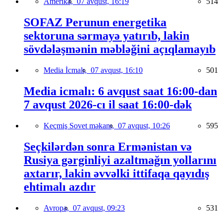
Amerika,
07 avqust, 16:19
514
SOFAZ Perunun energetika
sektoruna sərmayə yatırıb, lakin
sövdələşmənin məbləğini açıqlamayıb
Media İcmalı,
07 avqust, 16:10
501
Media icmalı: 6 avqust saat 16:00-dan
7 avqust 2026-cı il saat 16:00-dək
Keçmiş Sovet məkanı,
07 avqust, 10:26
595
Seçkilərdən sonra Ermənistan və
Rusiya gərginliyi azaltmağın yollarını
axtarır, lakin əvvəlki ittifaqa qayıdış
ehtimalı azdır
Avropa,
07 avqust, 09:23
531