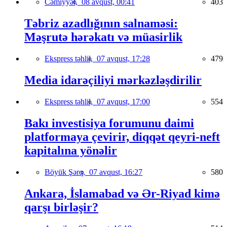
Cəmiyyət,
08 avqust, 00:41
403
Təbriz azadlığının salnaməsi:
Məşrutə hərəkatı və müasirlik
Ekspress təhlil,
07 avqust, 17:28
479
Media idarəçiliyi mərkəzləşdirilir
Ekspress təhlil,
07 avqust, 17:00
554
Bakı investisiya forumunu daimi
platformaya çevirir, diqqət qeyri-neft
kapitalına yönəlir
Böyük Şərq,
07 avqust, 16:27
580
Ankara, İslamabad və Ər-Riyad kimə
qarşı birləşir?