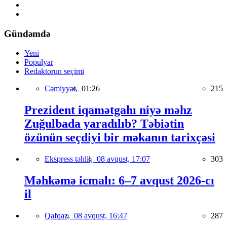
Gündəmdə
Yeni
Populyar
Redaktorun seçimi
Cəmiyyət,
01:26
215
Prezident iqamətgahı niyə məhz
Zuğulbada yaradılıb? Təbiətin
özünün seçdiyi bir məkanın tarixçəsi
Ekspress təhlil,
08 avqust, 17:07
303
Məhkəmə icmalı: 6–7 avqust 2026-cı
il
Qafqaz,
08 avqust, 16:47
287