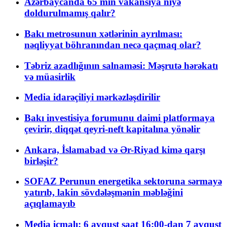
Azərbaycanda 65 min vakansiya niyə
doldurulmamış qalır?
Bakı metrosunun xətlərinin ayrılması:
nəqliyyat böhranından necə qaçmaq olar?
Təbriz azadlığının salnaməsi: Məşrutə hərəkatı
və müasirlik
Media idarəçiliyi mərkəzləşdirilir
Bakı investisiya forumunu daimi platformaya
çevirir, diqqət qeyri-neft kapitalına yönəlir
Ankara, İslamabad və Ər-Riyad kimə qarşı
birləşir?
SOFAZ Perunun energetika sektoruna sərmayə
yatırıb, lakin sövdələşmənin məbləğini
açıqlamayıb
Media icmalı: 6 avqust saat 16:00-dan 7 avqust