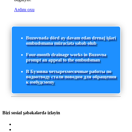
Ardını oxu
Buzovnada dörd ay davam edən drenaj işləri
ombudsmana müraciətə səbəb olub
Four-month drainage works in Buzovna
prompt an appeal to the ombudsman
В Бузовна четырехмесячные работы по
водоотводу стали поводом для обращения
к омбудсмену
Bizi sosial şəbəkələrdə izləyin