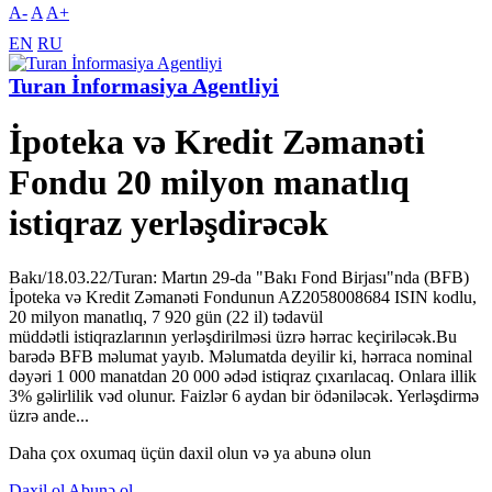
A-
A
A+
EN
RU
Turan İnformasiya Agentliyi
İpoteka və Kredit Zəmanəti
Fondu 20 milyon manatlıq
istiqraz yerləşdirəcək
Bakı/18.03.22/Turan: Martın 29-da "Bakı Fond Birjası"nda (BFB)
İpoteka və Kredit Zəmanəti Fondunun AZ2058008684 ISIN kodlu,
20 milyon manatlıq, 7 920 gün (22 il) tədavül
müddətli istiqrazlarının yerləşdirilməsi üzrə hərrac keçiriləcək.Bu
barədə BFB məlumat yayıb. Məlumatda deyilir ki, hərraca nominal
dəyəri 1 000 manatdan 20 000 ədəd istiqraz çıxarılacaq. Onlara illik
3% gəlirlilik vəd olunur. Faizlər 6 aydan bir ödəniləcək. Yerləşdirmə
üzrə ande...
Daha çox oxumaq üçün daxil olun və ya abunə olun
Daxil ol
Abunə ol