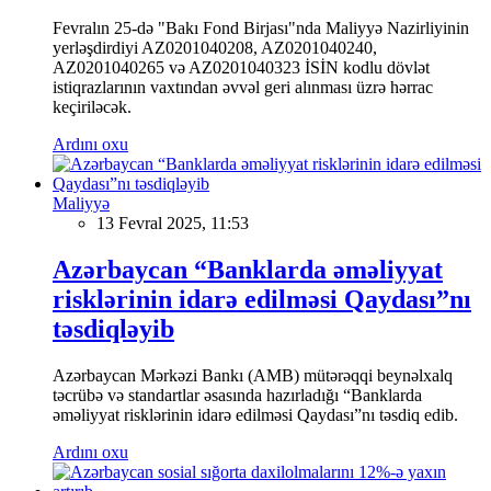
Fevralın 25-də "Bakı Fond Birjası"nda Maliyyə Nazirliyinin
yerləşdirdiyi AZ0201040208, AZ0201040240,
AZ0201040265 və AZ0201040323 İSİN kodlu dövlət
istiqrazlarının vaxtından əvvəl geri alınması üzrə hərrac
keçiriləcək.
Ardını oxu
Maliyyə
13 Fevral 2025, 11:53
Azərbaycan “Banklarda əməliyyat
risklərinin idarə edilməsi Qaydası”nı
təsdiqləyib
Azərbaycan Mərkəzi Bankı (AMB) mütərəqqi beynəlxalq
təcrübə və standartlar əsasında hazırladığı “Banklarda
əməliyyat risklərinin idarə edilməsi Qaydası”nı təsdiq edib.
Ardını oxu