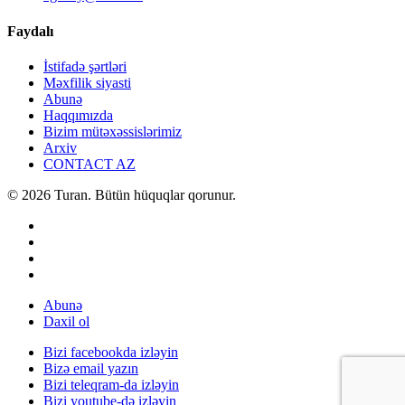
Faydalı
İstifadə şərtləri
Məxfilik siyasti
Abunə
Haqqımızda
Bizim mütəxəssislərimiz
Arxiv
CONTACT AZ
© 2026 Turan. Bütün hüquqlar qorunur.
Abunə
Daxil ol
Bizi facebookda izləyin
Bizə email yazın
Bizi teleqram-da izləyin
Bizi youtube-də izləyin