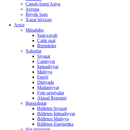
Cənub-Şərqi Asiya
Avropa
Böyük Şərq
Xəzər hövzəsi
Arxiv
Müsahibə
Sual-cavab
Çətin sual
Bizimkiler
Xəbərlər
Siyasət
Cəmiyyət
İqtisadiyyat
Maliyyə
Enerji
Dünyada
Mədəniyyət
Foto sessiyalar
Aktual Reportaj
Buraxılışlar
Bülleten Siyasət
Bülleten İqtisadiyyat
Bülleten Maliyyə
Bülleten Energetika
Söz istəyirəm