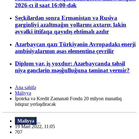
2026-cı il saat 16:00-dək
Seçkilərdən sonra Ermənistan və Rusiya
gərginliyi azaltmağın yollarını axtarır, lakin
əvvəlki ittifaqa qayıdış ehtimalı azdır
Azərbaycan qazı Türkiyənin Avropadakı enerji
ambisiyalarının əsas elementinə çevrilir
Diplom var, iş yoxdur: Azərbaycanda təhsil
niyə gənclərin məşğulluğuna təminat vermir?
Ana səhifə
Maliyyə
İpoteka və Kredit Zəmanəti Fondu 20 milyon manatlıq
istiqraz yerləşdirəcək
Maliyyə
19 Mart 2022, 11:05
707