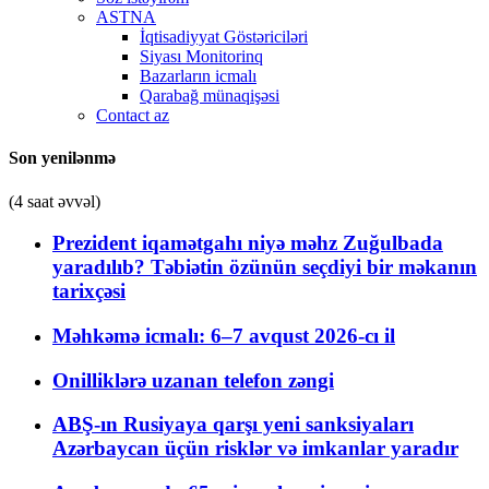
ASTNA
İqtisadiyyat Göstəriciləri
Siyası Monitorinq
Bazarların icmalı
Qarabağ münaqişəsi
Contact az
Son yenilənmə
(4 saat əvvəl)
Prezident iqamətgahı niyə məhz Zuğulbada
yaradılıb? Təbiətin özünün seçdiyi bir məkanın
tarixçəsi
Məhkəmə icmalı: 6–7 avqust 2026-cı il
Onilliklərə uzanan telefon zəngi
ABŞ-ın Rusiyaya qarşı yeni sanksiyaları
Azərbaycan üçün risklər və imkanlar yaradır