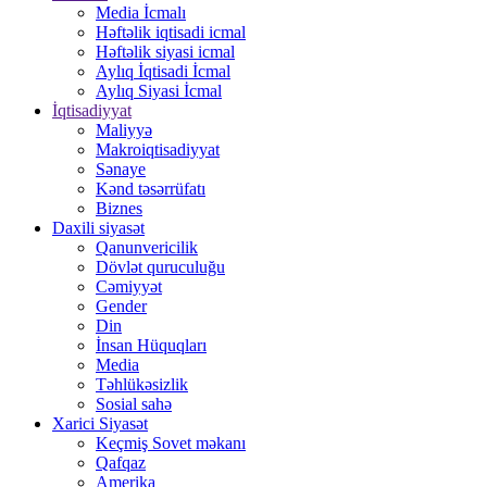
Media İcmalı
Həftəlik iqtisadi icmal
Həftəlik siyasi icmal
Aylıq İqtisadi İcmal
Aylıq Siyasi İcmal
İqtisadiyyat
Maliyyə
Makroiqtisadiyyat
Sənaye
Kənd təsərrüfatı
Biznes
Daxili siyasət
Qanunvericilik
Dövlət quruculuğu
Cəmiyyət
Gender
Din
İnsan Hüquqları
Media
Təhlükəsizlik
Sosial sahə
Xarici Siyasət
Keçmiş Sovet məkanı
Qafqaz
Amerika