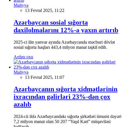
Maliyyə
13 Fevral 2025, 11:22
Azərbaycan sosial sığorta
daxilolmalarını 12%-ə yaxın artırıb
2025-ci ilin yanvar ayında Azərbaycanda məcburi dövlət
sosial sığorta haqları 443,4 milyon manat təşkil edib.
Ardını oxu
Maliyyə
13 Fevral 2025, 11:07
Azərbaycanın sığorta xidmətlərinin
ixracından gəlirləri 23%-dən çox
azalıb
2024-cü ildə Azərbaycandakı sığorta şirkətləri ümumi dəyəri
7,2 milyon manat olan 50 207 “Yaşıl Kart” müqaviləsi
bağlayıb.