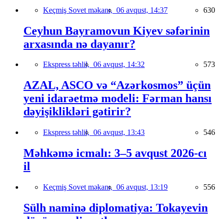
Keçmiş Sovet məkanı,
06 avqust, 14:37
630
Ceyhun Bayramovun Kiyev səfərinin
arxasında nə dayanır?
Ekspress təhlil,
06 avqust, 14:32
573
AZAL, ASCO və “Azərkosmos” üçün
yeni idarəetmə modeli: Fərman hansı
dəyişiklikləri gətirir?
Ekspress təhlil,
06 avqust, 13:43
546
Məhkəmə icmalı: 3–5 avqust 2026-cı
il
Keçmiş Sovet məkanı,
06 avqust, 13:19
556
Sülh naminə diplomatiya: Tokayevin