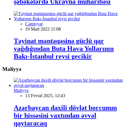
şəbəkələrdə Ukrayna müharibəsi
Cəmiyyət
19 Mart 2022 11:08
Təyinat məntəqəsinə güclü qar
yağdığından Buta Hava Yollarının
Bakı-İstanbul reysi gecikir
Maliyyə
Maliyyə
13 Fevral 2025, 12:43
Azərbaycan daxili dövlət borcunun
bir hissəsini vaxtından əvvəl
qaytaracaq