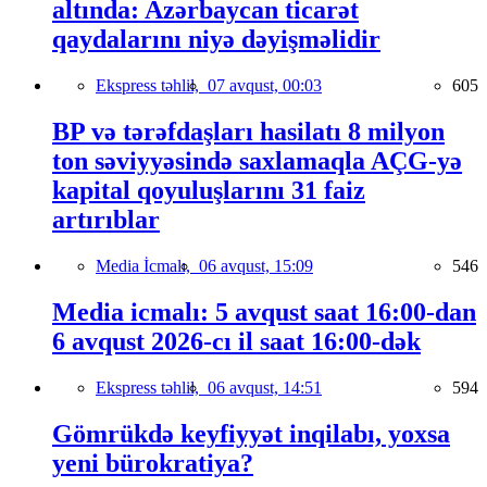
altında: Azərbaycan ticarət
qaydalarını niyə dəyişməlidir
Ekspress təhlil,
07 avqust, 00:03
605
BP və tərəfdaşları hasilatı 8 milyon
ton səviyyəsində saxlamaqla AÇG-yə
kapital qoyuluşlarını 31 faiz
artırıblar
Media İcmalı,
06 avqust, 15:09
546
Media icmalı: 5 avqust saat 16:00-dan
6 avqust 2026-cı il saat 16:00-dək
Ekspress təhlil,
06 avqust, 14:51
594
Gömrükdə keyfiyyət inqilabı, yoxsa
yeni bürokratiya?