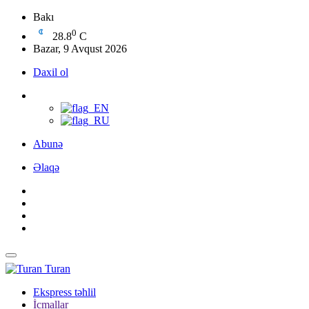
Bakı
0
28.8
C
Bazar, 9 Avqust 2026
Daxil ol
Abunə
Əlaqə
Turan
Ekspress təhlil
İcmallar