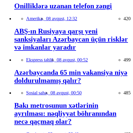
Onilliklərə uzanan telefon zəngi
Amerika,
08 avqust, 12:32
420
ABŞ-ın Rusiyaya qarşı yeni
sanksiyaları Azərbaycan üçün risklər
və imkanlar yaradır
Ekspress təhlil,
08 avqust, 00:52
499
Azərbaycanda 65 min vakansiya niyə
doldurulmamış qalır?
Sosial sahə,
08 avqust, 00:50
485
Bakı metrosunun xətlərinin
ayrılması: nəqliyyat böhranından
necə qaçmaq olar?