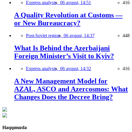
Express analysis,
06 avqust, 14:51
416
A Quality Revolution at Customs —
or New Bureaucracy?
Post-Soviet region,
06 avqust, 14:37
448
What Is Behind the Azerbaijani
Foreign Minister’s Visit to Kyiv?
Express analysis,
06 avqust, 14:32
416
A New Management Model for
AZAL, ASCO and Azercosmos: What
Changes Does the Decree Bring?
Haqqımızda