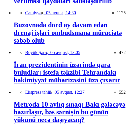
verilməsi qaydaları sadələşdirilib
Cəmiyyət,
05 avqust, 14:30
1125
Buzovnada dörd ay davam edən
drenaj işləri ombudsmana müraciətə
səbəb olub
Böyük Şərq,
05 avqust, 13:05
472
İran prezidentinin üzərində qara
buludlar: istefa təkzibi Tehrandakı
hakimiyyət mübarizəsini üzə çıxarır
Ekspress təhlil,
05 avqust, 12:27
552
Metroda 10 aylıq sınaq: Bakı gələcəyə
hazırlaşır, bəs sərnişin bu günün
yükünü necə daşıyacaq?