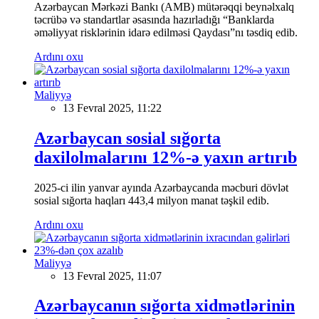
Azərbaycan Mərkəzi Bankı (AMB) mütərəqqi beynəlxalq
təcrübə və standartlar əsasında hazırladığı “Banklarda
əməliyyat risklərinin idarə edilməsi Qaydası”nı təsdiq edib.
Ardını oxu
Maliyyə
13 Fevral 2025, 11:22
Azərbaycan sosial sığorta
daxilolmalarını 12%-ə yaxın artırıb
2025-ci ilin yanvar ayında Azərbaycanda məcburi dövlət
sosial sığorta haqları 443,4 milyon manat təşkil edib.
Ardını oxu
Maliyyə
13 Fevral 2025, 11:07
Azərbaycanın sığorta xidmətlərinin