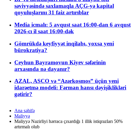
səviyyəsində saxlamaqla AÇG-yə kapital
qoyuluşlarını 31 faiz artırıblar
Media icmalı: 5 avqust saat 16:00-dan 6 avqust
2026-cı il saat 16:00-dək
Gömrükdə keyfiyyət inqilabı, yoxsa yeni
bürokratiya?
Ceyhun Bayramovun Kiyev səfərinin
arxasında nə dayanır?
AZAL, ASCO və “Azərkosmos” üçün yeni
idarəetmə modeli: Fərman hansı dəyişiklikləri
gətirir?
Ana səhifə
Maliyyə
Maliyyə Nazirliyi hərraca çıxardığı 1 illik istiqrazları 50%
artırmalı olub