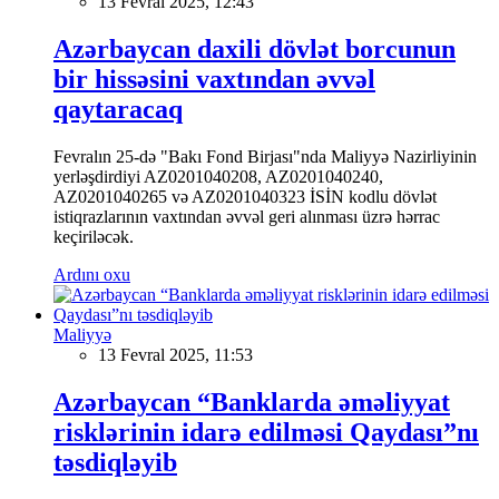
13 Fevral 2025, 12:43
Azərbaycan daxili dövlət borcunun
bir hissəsini vaxtından əvvəl
qaytaracaq
Fevralın 25-də "Bakı Fond Birjası"nda Maliyyə Nazirliyinin
yerləşdirdiyi AZ0201040208, AZ0201040240,
AZ0201040265 və AZ0201040323 İSİN kodlu dövlət
istiqrazlarının vaxtından əvvəl geri alınması üzrə hərrac
keçiriləcək.
Ardını oxu
Maliyyə
13 Fevral 2025, 11:53
Azərbaycan “Banklarda əməliyyat
risklərinin idarə edilməsi Qaydası”nı
təsdiqləyib