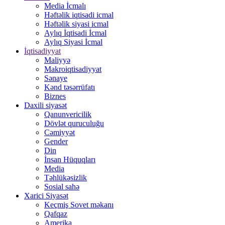
Media İcmalı
Həftəlik iqtisadi icmal
Həftəlik siyasi icmal
Aylıq İqtisadi İcmal
Aylıq Siyasi İcmal
İqtisadiyyat
Maliyyə
Makroiqtisadiyyat
Sənaye
Kənd təsərrüfatı
Biznes
Daxili siyasət
Qanunvericilik
Dövlət quruculuğu
Cəmiyyət
Gender
Din
İnsan Hüquqları
Media
Təhlükəsizlik
Sosial sahə
Xarici Siyasət
Keçmiş Sovet məkanı
Qafqaz
Amerika