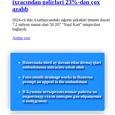
ixracından gəlirləri 23%-dən çox
azalıb
2024-cü ildə Azərbaycandakı sığorta şirkətləri ümumi dəyəri
7,2 milyon manat olan 50 207 “Yaşıl Kart” müqaviləsi
bağlayıb.
Ardını oxu
Buzovnada dörd ay davam edən drenaj işləri
ombudsmana müraciətə səbəb olub
Four-month drainage works in Buzovna
prompt an appeal to the ombudsman
В Бузовна четырехмесячные работы по
водоотводу стали поводом для обращения
к омбудсмену