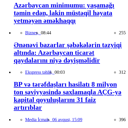
Azərbaycan minimumu: yaşamağı
təmin edən, lakin müstəqil həyata
yetməyən əməkhaqqı
Biznes,
08:44
255
Ənənəvi bazarlar şəbəkələrin təzyiqi
altında: Azərbaycan ticarət
qaydalarını niyə dəyişməlidir
Ekspress təhlil,
00:03
312
BP və tərəfdaşları hasilatı 8 milyon
ton səviyyəsində saxlamaqla AÇG-yə
kapital qoyuluşlarını 31 faiz
artırıblar
Media İcmalı,
06 avqust, 15:09
396