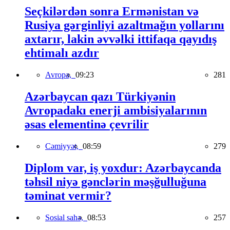
Seçkilərdən sonra Ermənistan və
Rusiya gərginliyi azaltmağın yollarını
axtarır, lakin əvvəlki ittifaqa qayıdış
ehtimalı azdır
Avropa,
09:23
281
Azərbaycan qazı Türkiyənin
Avropadakı enerji ambisiyalarının
əsas elementinə çevrilir
Cəmiyyət,
08:59
279
Diplom var, iş yoxdur: Azərbaycanda
təhsil niyə gənclərin məşğulluğuna
təminat vermir?
Sosial sahə,
08:53
257