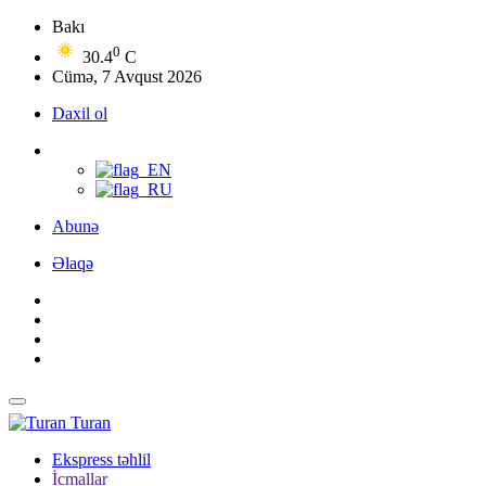
Bakı
0
30.4
C
Cümə, 7 Avqust 2026
Daxil ol
Abunə
Əlaqə
Turan
Ekspress təhlil
İcmallar