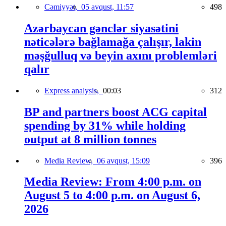
Cəmiyyət,
05 avqust, 11:57
498
Azərbaycan gənclər siyasətini
nəticələrə bağlamağa çalışır, lakin
məşğulluq və beyin axını problemləri
qalır
Express analysis,
00:03
312
BP and partners boost ACG capital
spending by 31% while holding
output at 8 million tonnes
Media Review,
06 avqust, 15:09
396
Media Review: From 4:00 p.m. on
August 5 to 4:00 p.m. on August 6,
2026