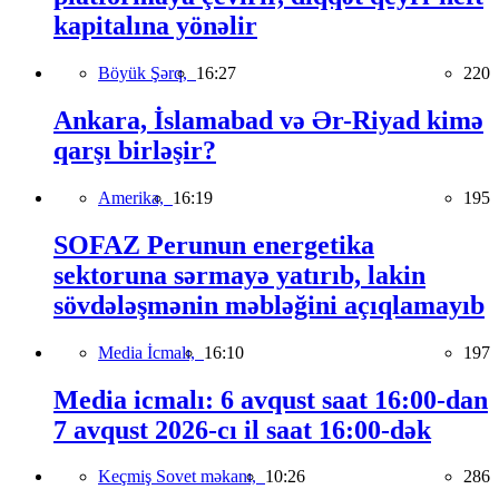
kapitalına yönəlir
Böyük Şərq,
16:27
220
Ankara, İslamabad və Ər-Riyad kimə
qarşı birləşir?
Amerika,
16:19
195
SOFAZ Perunun energetika
sektoruna sərmayə yatırıb, lakin
sövdələşmənin məbləğini açıqlamayıb
Media İcmalı,
16:10
197
Media icmalı: 6 avqust saat 16:00-dan
7 avqust 2026-cı il saat 16:00-dək
Keçmiş Sovet məkanı,
10:26
286