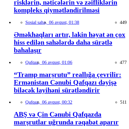
risklərin, nəticələrin və zəifliklərin
kompleks qiymətləndirilməsi
Sosial sahə,
06 avqust, 01:38
449
Əməkhaqları artır, lakin həyat ən çox
hiss edilən sahələrdə daha sürətlə
bahalaşır
Qafqaz,
06 avqust, 01:06
477
“Tramp marşrutu” reallığa çevrilir:
Ermənistan Cənubi Qafqazı dəyişə
biləcək layihəni sürətləndirir
Qafqaz,
06 avqust, 00:32
511
ABŞ və Çin Cənubi Qafqazda
marşrutlar uğrunda rəqabət aparır