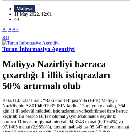
Maliyyə
11 May 2022, 12:01
401
A-
A
A+
RU
Turan İnformasiya Agentliyi
Maliyyə Nazirliyi hərraca
çıxardığı 1 illik istiqrazları
50% artırmalı olub
Bakı/11.05.22/Turan: “Bakı Fond Birjası”nda (BFB) Maliyyə
Nazirliyinin AZ0104001935 ISIN kodlu, 15 milyon manatlıq, 364
gün (1 il) tədavül müddətli istiqrazlarının yerləşdirilməsi üzrə hərrac
keçirilib.Bu barədə BFB məlumat yayıb.Məlumatda deyilir ki,
hərraca 11 investor qiymət intervalı 94,3543 manat (6,0164%) və
97,1405 manat (2,9598%), ümumi məbləği isə 95,347 milyon manat