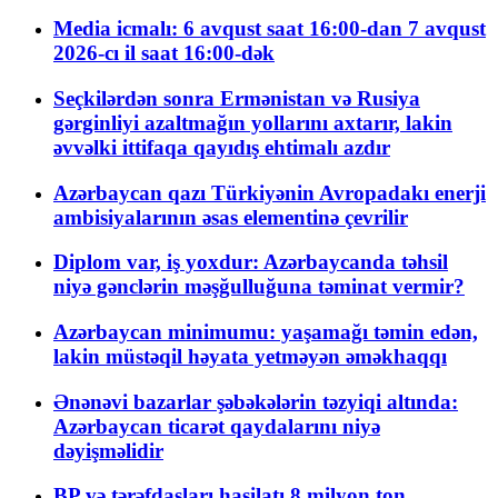
Media icmalı: 6 avqust saat 16:00-dan 7 avqust
2026-cı il saat 16:00-dək
Seçkilərdən sonra Ermənistan və Rusiya
gərginliyi azaltmağın yollarını axtarır, lakin
əvvəlki ittifaqa qayıdış ehtimalı azdır
Azərbaycan qazı Türkiyənin Avropadakı enerji
ambisiyalarının əsas elementinə çevrilir
Diplom var, iş yoxdur: Azərbaycanda təhsil
niyə gənclərin məşğulluğuna təminat vermir?
Azərbaycan minimumu: yaşamağı təmin edən,
lakin müstəqil həyata yetməyən əməkhaqqı
Ənənəvi bazarlar şəbəkələrin təzyiqi altında:
Azərbaycan ticarət qaydalarını niyə
dəyişməlidir
BP və tərəfdaşları hasilatı 8 milyon ton