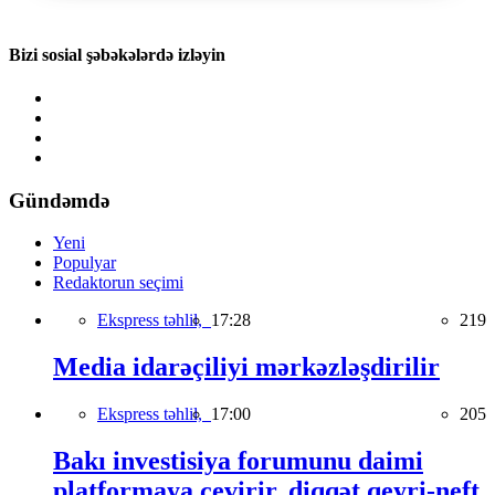
Bizi sosial şəbəkələrdə izləyin
Gündəmdə
Yeni
Populyar
Redaktorun seçimi
Ekspress təhlil,
17:28
219
Media idarəçiliyi mərkəzləşdirilir
Ekspress təhlil,
17:00
205
Bakı investisiya forumunu daimi
platformaya çevirir, diqqət qeyri-neft