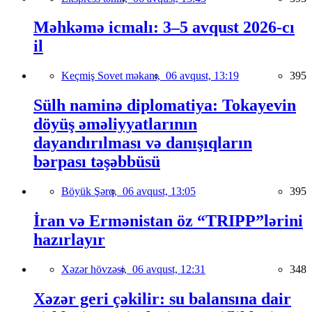
Məhkəmə icmalı: 3–5 avqust 2026-cı
il
Keçmiş Sovet məkanı,
06 avqust, 13:19
395
Sülh naminə diplomatiya: Tokayevin
döyüş əməliyyatlarının
dayandırılması və danışıqların
bərpası təşəbbüsü
Böyük Şərq,
06 avqust, 13:05
395
İran və Ermənistan öz “TRIPP”lərini
hazırlayır
Xəzər hövzəsi,
06 avqust, 12:31
348
Xəzər geri çəkilir: su balansına dair