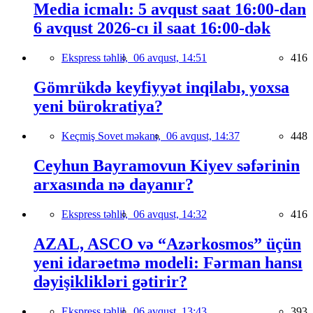
Media icmalı: 5 avqust saat 16:00-dan
6 avqust 2026-cı il saat 16:00-dək
Ekspress təhlil,
06 avqust, 14:51
416
Gömrükdə keyfiyyət inqilabı, yoxsa
yeni bürokratiya?
Keçmiş Sovet məkanı,
06 avqust, 14:37
448
Ceyhun Bayramovun Kiyev səfərinin
arxasında nə dayanır?
Ekspress təhlil,
06 avqust, 14:32
416
AZAL, ASCO və “Azərkosmos” üçün
yeni idarəetmə modeli: Fərman hansı
dəyişiklikləri gətirir?
Ekspress təhlil,
06 avqust, 13:43
393