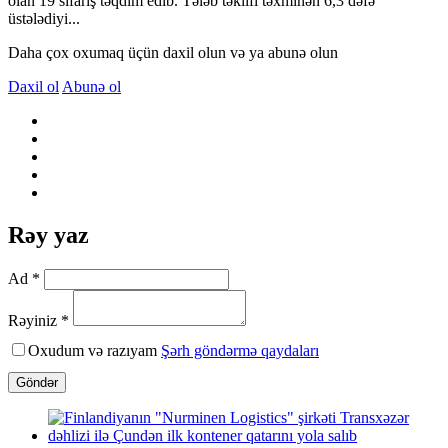
olan 19 sifariş təqdim edib. Tələb təklifi təxminən 6,3 dəfə
üstələdiyi...
Daha çox oxumaq üçün daxil olun və ya abunə olun
Daxil ol
Abunə ol
Rəy yaz
Ad *
Rəyiniz *
Oxudum və razıyam
Şərh göndərmə qaydaları
Göndər