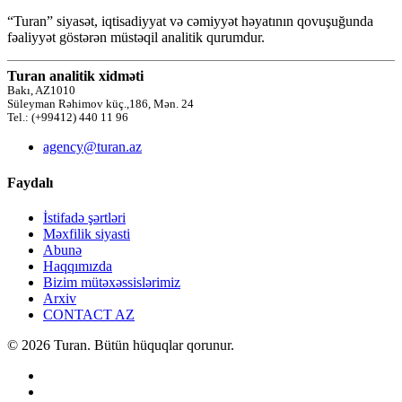
“Turan” siyasət, iqtisadiyyat və cəmiyyət həyatının qovuşuğunda
fəaliyyət göstərən müstəqil analitik qurumdur.
Turan analitik xidməti
Bakı, AZ1010
Süleyman Rəhimov küç.,186, Mən. 24
Tel.: (+99412) 440 11 96
agency@turan.az
Faydalı
İstifadə şərtləri
Məxfilik siyasti
Abunə
Haqqımızda
Bizim mütəxəssislərimiz
Arxiv
CONTACT AZ
© 2026 Turan. Bütün hüquqlar qorunur.