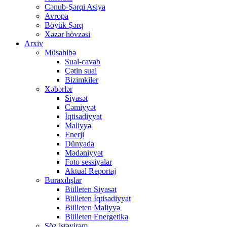
Cənub-Şərqi Asiya
Avropa
Böyük Şərq
Xəzər hövzəsi
Arxiv
Müsahibə
Sual-cavab
Çətin sual
Bizimkiler
Xəbərlər
Siyasət
Cəmiyyət
İqtisadiyyat
Maliyyə
Enerji
Dünyada
Mədəniyyət
Foto sessiyalar
Aktual Reportaj
Buraxılışlar
Bülleten Siyasət
Bülleten İqtisadiyyat
Bülleten Maliyyə
Bülleten Energetika
Söz istəyirəm