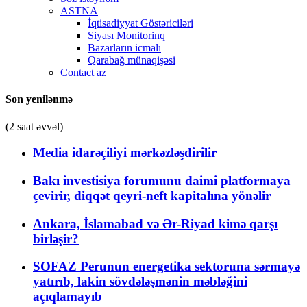
ASTNA
İqtisadiyyat Göstəriciləri
Siyası Monitorinq
Bazarların icmalı
Qarabağ münaqişəsi
Contact az
Son yenilənmə
(2 saat əvvəl)
Media idarəçiliyi mərkəzləşdirilir
Bakı investisiya forumunu daimi platformaya
çevirir, diqqət qeyri-neft kapitalına yönəlir
Ankara, İslamabad və Ər-Riyad kimə qarşı
birləşir?
SOFAZ Perunun energetika sektoruna sərmayə
yatırıb, lakin sövdələşmənin məbləğini
açıqlamayıb