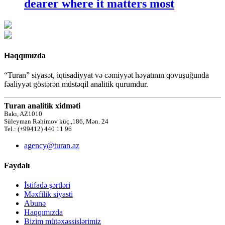
dearer where it matters most
Haqqımızda
“Turan” siyasət, iqtisadiyyat və cəmiyyət həyatının qovuşuğunda
fəaliyyət göstərən müstəqil analitik qurumdur.
Turan analitik xidməti
Bakı, AZ1010
Süleyman Rəhimov küç.,186, Mən. 24
Tel.: (+99412) 440 11 96
agency@turan.az
Faydalı
İstifadə şərtləri
Məxfilik siyasti
Abunə
Haqqımızda
Bizim mütəxəssislərimiz