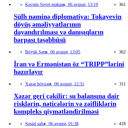
Keçmiş Sovet məkanı,
06 avqust, 13:19
361
Sülh naminə diplomatiya: Tokayevin
döyüş əməliyyatlarının
dayandırılması və danışıqların
bərpası təşəbbüsü
Böyük Şərq,
06 avqust, 13:05
362
İran və Ermənistan öz “TRIPP”lərini
hazırlayır
Xəzər hövzəsi,
06 avqust, 12:31
311
Xəzər geri çəkilir: su balansına dair
risklərin, nəticələrin və zəifliklərin
kompleks qiymətləndirilməsi
Sosial sahə,
06 avqust, 01:38
418