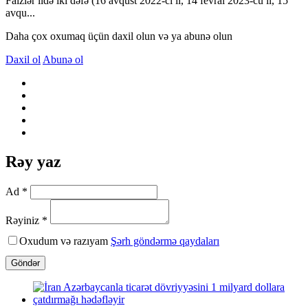
Faizlər ildə iki dəfə (16 avqust 2022-ci il, 14 fevral 2023-cü il, 15
avqu...
Daha çox oxumaq üçün daxil olun və ya abunə olun
Daxil ol
Abunə ol
Rəy yaz
Ad *
Rəyiniz *
Oxudum və razıyam
Şərh göndərmə qaydaları
Göndər