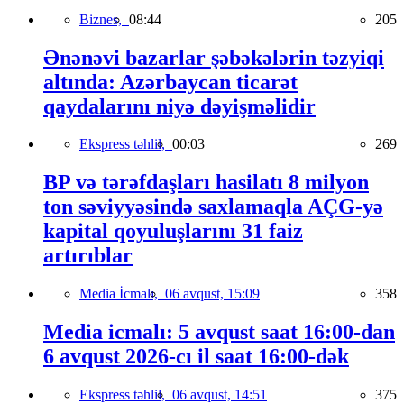
Biznes,
08:44
205
Ənənəvi bazarlar şəbəkələrin təzyiqi
altında: Azərbaycan ticarət
qaydalarını niyə dəyişməlidir
Ekspress təhlil,
00:03
269
BP və tərəfdaşları hasilatı 8 milyon
ton səviyyəsində saxlamaqla AÇG-yə
kapital qoyuluşlarını 31 faiz
artırıblar
Media İcmalı,
06 avqust, 15:09
358
Media icmalı: 5 avqust saat 16:00-dan
6 avqust 2026-cı il saat 16:00-dək
Ekspress təhlil,
06 avqust, 14:51
375