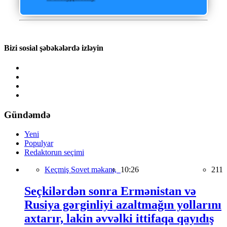
Bizi sosial şəbəkələrdə izləyin
Gündəmdə
Yeni
Populyar
Redaktorun seçimi
Keçmiş Sovet məkanı,
10:26
211
Seçkilərdən sonra Ermənistan və
Rusiya gərginliyi azaltmağın yollarını
axtarır, lakin əvvəlki ittifaqa qayıdış