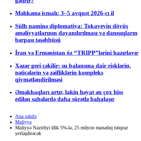
gətirir?
Məhkəmə icmalı: 3–5 avqust 2026-cı il
Sülh naminə diplomatiya: Tokayevin döyüş
əməliyyatlarının dayandırılması və danışıqların
bərpası təşəbbüsü
İran və Ermənistan öz “TRIPP”lərini hazırlayır
Xəzər geri çəkilir: su balansına dair risklərin,
nəticələrin və zəifliklərin kompleks
qiymətləndirilməsi
Əməkhaqları artır, lakin həyat ən çox hiss
edilən sahələrdə daha sürətlə bahalaşır
Ana səhifə
Maliyyə
Maliyyə Nazirliyi illik 5%-lə, 25 milyon manatlıq istiqraz
yerləşdirəcək