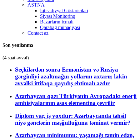
ASTNA
İqtisadiyyat Göstəriciləri
Siyası Monitorinq
Bazarların icmalı
Qarabağ münaqişəsi
Contact az
Son yenilənmə
(4 saat əvvəl)
Seçkilərdən sonra Ermənistan və Rusiya
gərginliyi azaltmağın yollarını axtarır, lakin
əvvəlki ittifaqa qayıdış ehtimalı azdır
Azərbaycan qazı Türkiyənin Avropadakı enerji
ambisiyalarının əsas elementinə çevrilir
Diplom var, iş yoxdur: Azərbaycanda təhsil
niyə gənclərin məşğulluğuna təminat vermir?
Azərbaycan minimumu: yaşamağı təmin edən,