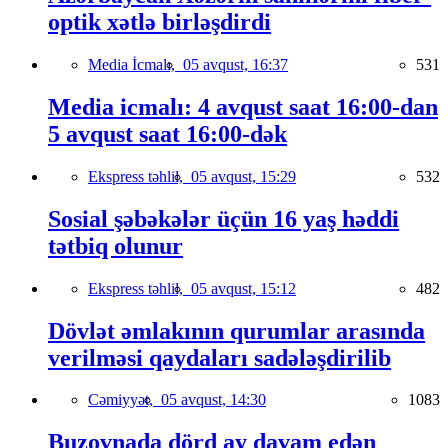
optik xətlə birləşdirdi
Media İcmalı,
05 avqust, 16:37
531
Media icmalı: 4 avqust saat 16:00-dan
5 avqust saat 16:00-dək
Ekspress təhlil,
05 avqust, 15:29
532
Sosial şəbəkələr üçün 16 yaş həddi
tətbiq olunur
Ekspress təhlil,
05 avqust, 15:12
482
Dövlət əmlakının qurumlar arasında
verilməsi qaydaları sadələşdirilib
Cəmiyyət,
05 avqust, 14:30
1083
Buzovnada dörd ay davam edən