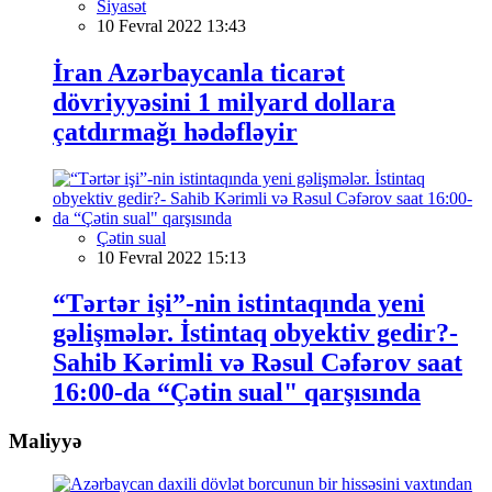
Siyasət
10 Fevral 2022 13:43
İran Azərbaycanla ticarət
dövriyyəsini 1 milyard dollara
çatdırmağı hədəfləyir
Çətin sual
10 Fevral 2022 15:13
“Tərtər işi”-nin istintaqında yeni
gəlişmələr. İstintaq obyektiv gedir?-
Sahib Kərimli və Rəsul Cəfərov saat
16:00-da “Çətin sual" qarşısında
Maliyyə