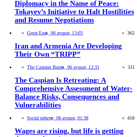
Diplomacy in the Name of Peace:
Tokayev’s Initiative to Halt Hostilities
and Resume Negotiations
Great East,
06 avqust, 13:05
362
Iran and Armenia Are Developing
Their Own “TRIPP”
The Caspian Basin,
06 avqust, 12:31
311
The Caspian Is Retreating: A
Comprehensive Assessment of Water-
Balance Risks, Consequences and
Vulnerabilities
Social sphere,
06 avqust, 01:38
418
Wages are rising, but life is getting