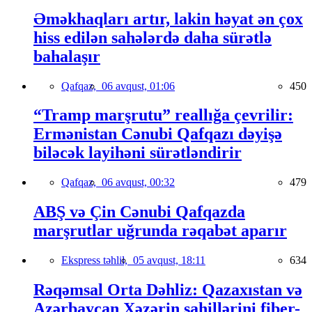
Əməkhaqları artır, lakin həyat ən çox
hiss edilən sahələrdə daha sürətlə
bahalaşır
Qafqaz,
06 avqust, 01:06
450
“Tramp marşrutu” reallığa çevrilir:
Ermənistan Cənubi Qafqazı dəyişə
biləcək layihəni sürətləndirir
Qafqaz,
06 avqust, 00:32
479
ABŞ və Çin Cənubi Qafqazda
marşrutlar uğrunda rəqabət aparır
Ekspress təhlil,
05 avqust, 18:11
634
Rəqəmsal Orta Dəhliz: Qazaxıstan və
Azərbaycan Xəzərin sahillərini fiber-