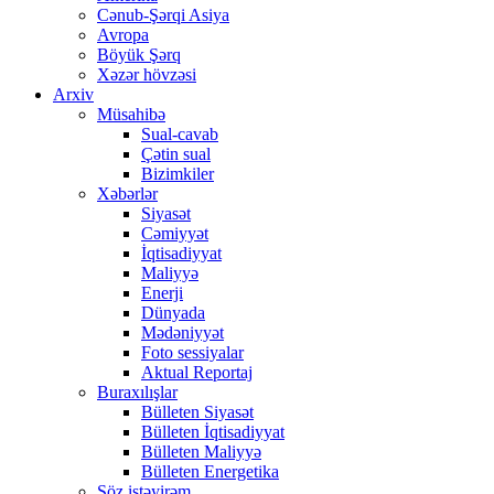
Cənub-Şərqi Asiya
Avropa
Böyük Şərq
Xəzər hövzəsi
Arxiv
Müsahibə
Sual-cavab
Çətin sual
Bizimkiler
Xəbərlər
Siyasət
Cəmiyyət
İqtisadiyyat
Maliyyə
Enerji
Dünyada
Mədəniyyət
Foto sessiyalar
Aktual Reportaj
Buraxılışlar
Bülleten Siyasət
Bülleten İqtisadiyyat
Bülleten Maliyyə
Bülleten Energetika
Söz istəyirəm