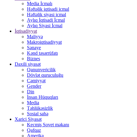
Media İcmalı
Həftəlik iqtisadi icmal
Həftəlik siyasi icmal
Aylıq İqtisadi İcmal
Aylıq Siyasi İcmal
İqtisadiyyat
Maliyyə
Makroiqtisadiyyat
Sənaye
Kənd təsərrüfatı
Biznes
Daxili siyasət
Qanunvericilik
Dövlət quruculuğu
Cəmiyyət
Gender
Din
İnsan Hüquqları
Media
Təhlükəsizlik
Sosial sahə
Xarici Siyasət
Keçmiş Sovet məkanı
Qafqaz
Amerika