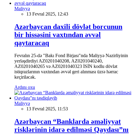
Maliyyə
13 Fevral 2025, 12:43
Azərbaycan daxili dövlət borcunun
bir hissəsini vaxtından əvvəl
qaytaracaq
Fevralın 25-də "Bakı Fond Birjası"nda Maliyyə Nazirliyinin
yerləşdirdiyi AZ0201040208, AZ0201040240,
AZ0201040265 və AZ0201040323 İSİN kodlu dövlət
istiqrazlarının vaxtından əvvəl geri alınması üzrə hərrac
keçiriləcək.
Ardını oxu
Maliyyə
13 Fevral 2025, 11:53
Azərbaycan “Banklarda əməliyyat
risklərinin idarə edilməsi Qaydası”nı