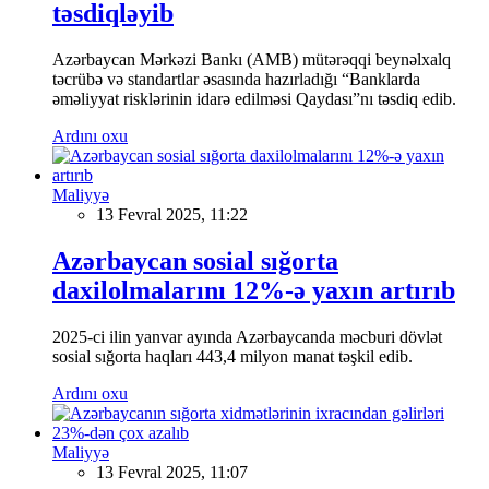
təsdiqləyib
Azərbaycan Mərkəzi Bankı (AMB) mütərəqqi beynəlxalq
təcrübə və standartlar əsasında hazırladığı “Banklarda
əməliyyat risklərinin idarə edilməsi Qaydası”nı təsdiq edib.
Ardını oxu
Maliyyə
13 Fevral 2025, 11:22
Azərbaycan sosial sığorta
daxilolmalarını 12%-ə yaxın artırıb
2025-ci ilin yanvar ayında Azərbaycanda məcburi dövlət
sosial sığorta haqları 443,4 milyon manat təşkil edib.
Ardını oxu
Maliyyə
13 Fevral 2025, 11:07