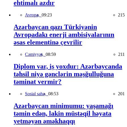
ehtimalı azdır
Avropa,
09:23
215
Azərbaycan qazı Türkiyənin
Avropadakı enerji ambisiyalarının
əsas elementinə çevrilir
Cəmiyyət,
08:59
211
Diplom var, iş yoxdur: Azərbaycanda
təhsil niyə gənclərin məşğulluğuna
təminat vermir?
Sosial sahə,
08:53
201
Azərbaycan minimumu: yaşamağı
təmin edən, lakin müstəqil həyata
yetməyən əməkhaqqı