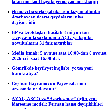
lakin müstəqil həyata yetməyən əməkhaqqı
Ənənəvi bazarlar şəbəkələrin təzyiqi altında:
Azərbaycan ticarət qaydalarını niyə
dəyişməlidir
BP və tərəfdaşları hasilatı 8 milyon ton
səviyyəsində saxlamaqla AÇG-yə kapital
qoyuluşlarını 31 faiz artırıblar
Media icmalı: 5 avqust saat 16:00-dan 6 avqust
2026-cı il saat 16:00-dək
Gömrükdə keyfiyyət inqilabı, yoxsa yeni
bürokratiya?
Ceyhun Bayramovun Kiyev səfərinin
arxasında nə dayanır?
AZAL, ASCO və “Azərkosmos” üçün yeni
idarəetmə modeli: Fərman hansı dəyişiklikləri