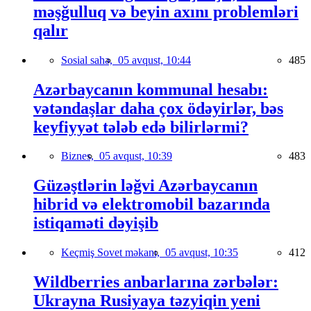
məşğulluq və beyin axını problemləri
qalır
Sosial sahə,
05 avqust, 10:44
485
Azərbaycanın kommunal hesabı:
vətəndaşlar daha çox ödəyirlər, bəs
keyfiyyət tələb edə bilirlərmi?
Biznes,
05 avqust, 10:39
483
Güzəştlərin ləğvi Azərbaycanın
hibrid və elektromobil bazarında
istiqaməti dəyişib
Keçmiş Sovet məkanı,
05 avqust, 10:35
412
Wildberries anbarlarına zərbələr:
Ukrayna Rusiyaya təzyiqin yeni