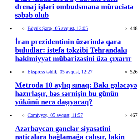
drenaj işləri ombudsmana müraciətə
səbəb olub
Böyük Şərq,
05 avqust, 13:05
448
İran prezidentinin üzərində qara
buludlar: istefa təkzibi Tehrandakı
hakimiyyət mübarizəsini üzə çıxarır
Ekspress təhlil,
05 avqust, 12:27
526
Metroda 10 aylıq sınaq: Bakı gələcəyə
hazırlaşır, bəs sərnişin bu günün
yükünü necə daşıyacaq?
Cəmiyyət,
05 avqust, 11:57
467
Azərbaycan gənclər siyasətini
nəticələrə bağlamağa çalışır, lakin