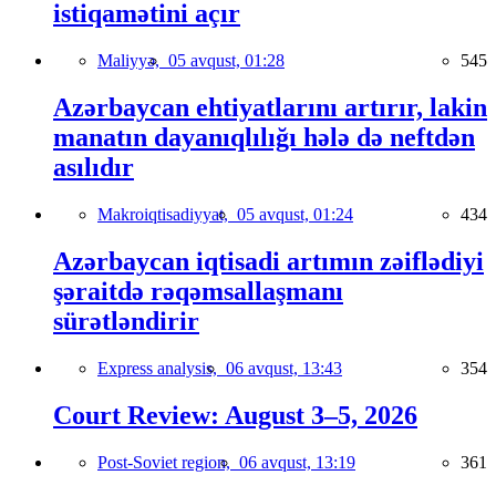
istiqamətini açır
Maliyyə,
05 avqust, 01:28
545
Azərbaycan ehtiyatlarını artırır, lakin
manatın dayanıqlılığı hələ də neftdən
asılıdır
Makroiqtisadiyyat,
05 avqust, 01:24
434
Azərbaycan iqtisadi artımın zəiflədiyi
şəraitdə rəqəmsallaşmanı
sürətləndirir
Express analysis,
06 avqust, 13:43
354
Court Review: August 3–5, 2026
Post-Soviet region,
06 avqust, 13:19
361