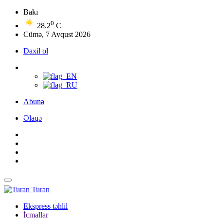
Bakı
0
28.2
C
Cümə, 7 Avqust 2026
Daxil ol
Abunə
Əlaqə
Turan
Ekspress təhlil
İcmallar