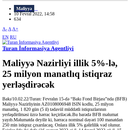
Maliyyə
10 Fevral 2022, 14:58
634
A-
A
A+
EN
RU
Turan İnformasiya Agentliyi
Maliyyə Nazirliyi illik 5%-lə,
25 milyon manatlıq istiqraz
yerləşdirəcək
Bakı/10.02.22/Turan: Fevralın 15-də “Bakı Fond Birjası”nda (BFB)
Maliyyə Nazirliyinin AZ0108006948 ISIN kodlu, 25 milyon
manatlıq, 1 820 gün (5 il) tədavül müddətli istiqrazlarının
yerləşdirilməsi üzrə hərrac keçiriləcək.Bu barədə BFB məlumat
yayıb.Məlumatda deyilir ki, hərraca nominal dəyəri 100 manatdan
250 min istiqraz çıxarılacaq. Onlara illik 5% gəlirlilik vəd olunur.