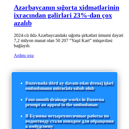
Azərbaycanın sığorta xidmətlərinin
ixracından gəlirləri 23%-dən çox
azalıb
2024-cü ildə Azərbaycandakı sığorta şirkətləri ümumi dəyəri
7,2 milyon manat olan 50 207 “Yaşıl Kart” müqaviləsi
bağlayıb.
Ardını oxu
Buzovnada dörd ay davam edən drenaj işləri
ombudsmana müraciətə səbəb olub
Four-month drainage works in Buzovna
prompt an appeal to the ombudsman
В Бузовна четырехмесячные работы по
водоотводу стали поводом для обращения
к омбудсмену