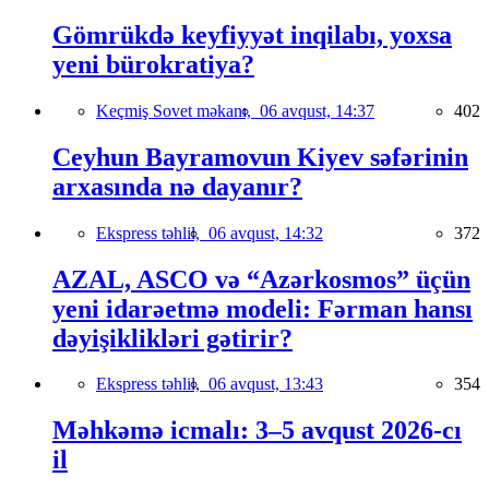
Gömrükdə keyfiyyət inqilabı, yoxsa
yeni bürokratiya?
Keçmiş Sovet məkanı,
06 avqust, 14:37
402
Ceyhun Bayramovun Kiyev səfərinin
arxasında nə dayanır?
Ekspress təhlil,
06 avqust, 14:32
372
AZAL, ASCO və “Azərkosmos” üçün
yeni idarəetmə modeli: Fərman hansı
dəyişiklikləri gətirir?
Ekspress təhlil,
06 avqust, 13:43
354
Məhkəmə icmalı: 3–5 avqust 2026-cı
il