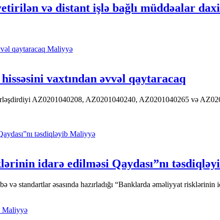
tirilən və distant işlə bağlı müddəalar daxi
Maliyyə
hissəsini vaxtından əvvəl qaytaracaq
 yerləşdirdiyi AZ0201040208, AZ0201040240, AZ0201040265 və AZ020104
Maliyyə
ərinin idarə edilməsi Qaydası”nı təsdiqləy
ə standartlar əsasında hazırladığı “Banklarda əməliyyat risklərinin id
Maliyyə