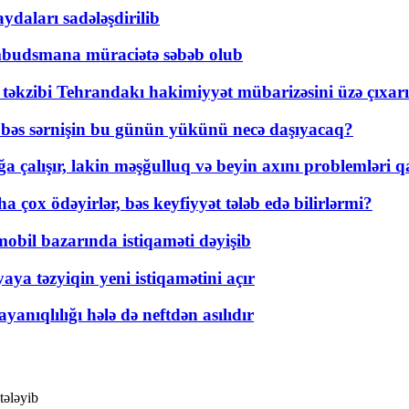
daları sadələşdirilib
mbudsmana müraciətə səbəb olub
a təkzibi Tehrandakı hakimiyyət mübarizəsini üzə çıxarı
r, bəs sərnişin bu günün yükünü necə daşıyacaq?
a çalışır, lakin məşğulluq və beyin axını problemləri qa
ox ödəyirlər, bəs keyfiyyət tələb edə bilirlərmi?
mobil bazarında istiqaməti dəyişib
ya təzyiqin yeni istiqamətini açır
yanıqlılığı hələ də neftdən asılıdır
tələyib