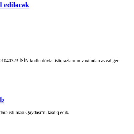
l ediləcək
0323 İSİN kodlu dövlət istiqrazlarının vaxtından əvvəl geri
ib
arə edilməsi Qaydası”nı təsdiq edib.