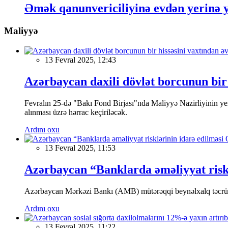
Əmək qanunvericiliyinə evdən yerinə ye
Maliyyə
13 Fevral 2025, 12:43
Azərbaycan daxili dövlət borcunun bir 
Fevralın 25-də "Bakı Fond Birjası"nda Maliyyə Nazirliyinin
alınması üzrə hərrac keçiriləcək.
Ardını oxu
13 Fevral 2025, 11:53
Azərbaycan “Banklarda əməliyyat riskl
Azərbaycan Mərkəzi Bankı (AMB) mütərəqqi beynəlxalq təcrübə v
Ardını oxu
13 Fevral 2025, 11:22