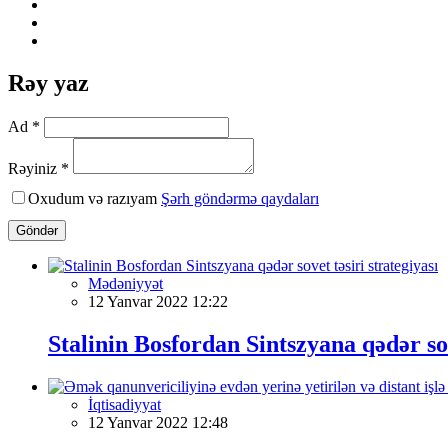
Rəy yaz
Ad *
Rəyiniz *
Oxudum və razıyam
Şərh göndərmə qaydaları
Göndər
Mədəniyyət
12 Yanvar 2022 12:22
Stalinin Bosfordan Sintszyana qədər sov
İqtisadiyyat
12 Yanvar 2022 12:48