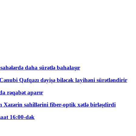
 sahələrdə daha sürətlə bahalaşır
ənubi Qafqazı dəyişə biləcək layihəni sürətləndirir
a rəqabət aparır
zərin sahillərini fiber-optik xətlə birləşdirdi
saat 16:00-dək