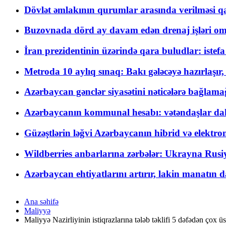
Dövlət əmlakının qurumlar arasında verilməsi qay
Buzovnada dörd ay davam edən drenaj işləri o
İran prezidentinin üzərində qara buludlar: istef
Metroda 10 aylıq sınaq: Bakı gələcəyə hazırlaşı
Azərbaycan gənclər siyasətini nəticələrə bağlamağ
Azərbaycanın kommunal hesabı: vətəndaşlar daha ç
Güzəştlərin ləğvi Azərbaycanın hibrid və elektro
Wildberries anbarlarına zərbələr: Ukrayna Rusiya
Azərbaycan ehtiyatlarını artırır, lakin manatın da
Ana səhifə
Maliyyə
Maliyyə Nazirliyinin istiqrazlarına tələb təklifi 5 dəfədən çox üs