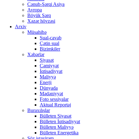
Cənub-Şərqi Asiya
Avropa
Böyük Şərq
Xəzər hövzəsi
Arxiv
Müsahibə
Sual-cavab
Çətin sual
Bizimkiler
Xəbərlər
Siyasət
Cəmiyyət
İqtisadiyyat
Maliyyə
Enerji
Dünyada
Mədəniyyət
Foto sessiyalar
Aktual Reportaj
Buraxılışlar
Bülleten Siyasət
Bülleten İqtisadiyyat
Bülleten Maliyyə
Bülleten Energetika
Söz istəyirəm