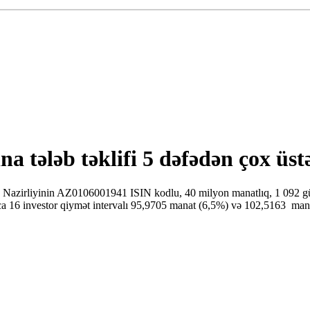
na tələb təklifi 5 dəfədən çox üst
zirliyinin AZ0106001941 ISIN kodlu, 40 milyon manatlıq, 1 092 gün (3 
ca 16 investor qiymət intervalı 95,9705 manat (6,5%) və 102,5163 man