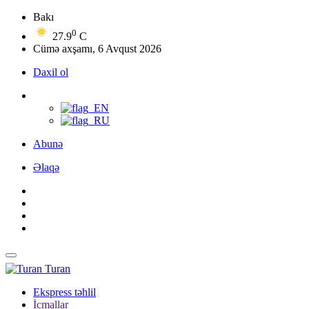
Bakı
0
27.9
C
Cümə axşamı, 6 Avqust 2026
Daxil ol
Abunə
Əlaqə
Turan
Ekspress təhlil
İcmallar