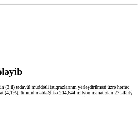
ələyib
il) tədavül müddətli istiqrazlarının yerləşdirilməsi üzrə hərrac
at (4,1%), ümumi məbləği isə 204,644 milyon manat olan 27 sifariş