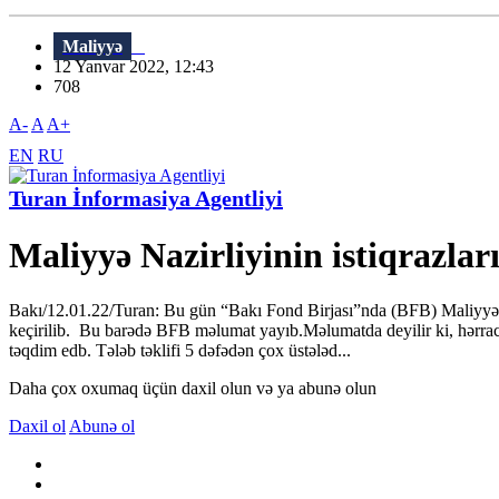
Maliyyə
12 Yanvar 2022, 12:43
708
A-
A
A+
EN
RU
Turan İnformasiya Agentliyi
Maliyyə Nazirliyinin istiqrazları
Bakı/12.01.22/Turan: Bu gün “Bakı Fond Birjası”nda (BFB) Maliyyə Na
keçirilib. Bu barədə BFB məlumat yayıb.Məlumatda deyilir ki, hərra
təqdim edb. Tələb təklifi 5 dəfədən çox üstələd...
Daha çox oxumaq üçün daxil olun və ya abunə olun
Daxil ol
Abunə ol