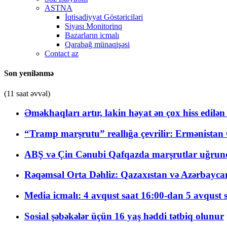
ASTNA
İqtisadiyyat Göstəriciləri
Siyası Monitorinq
Bazarların icmalı
Qarabağ münaqişəsi
Contact az
Son yenilənmə
(11 saat əvvəl)
Əməkhaqları artır, lakin həyat ən çox hiss edilən
“Tramp marşrutu” reallığa çevrilir: Ermənistan C
ABŞ və Çin Cənubi Qafqazda marşrutlar uğrund
Rəqəmsal Orta Dəhliz: Qazaxıstan və Azərbaycan Xə
Media icmalı: 4 avqust saat 16:00-dan 5 avqust 
Sosial şəbəkələr üçün 16 yaş həddi tətbiq olunur