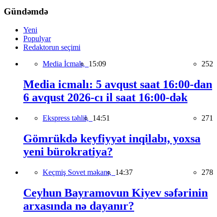
Gündəmdə
Yeni
Populyar
Redaktorun seçimi
Media İcmalı,
15:09
252
Media icmalı: 5 avqust saat 16:00-dan
6 avqust 2026-cı il saat 16:00-dək
Ekspress təhlil,
14:51
271
Gömrükdə keyfiyyət inqilabı, yoxsa
yeni bürokratiya?
Keçmiş Sovet məkanı,
14:37
278
Ceyhun Bayramovun Kiyev səfərinin
arxasında nə dayanır?