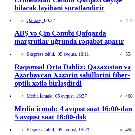
biləcək layihəni sürətləndirir
Qafqaz,
00:32
414
ABŞ və Çin Cənubi Qafqazda
marşrutlar uğrunda rəqabət aparır
Ekspress təhlil,
05 avqust, 18:11
554
Rəqəmsal Orta Dəhliz: Qazaxıstan və
Azərbaycan Xəzərin sahillərini fiber-
optik xətlə birləşdirdi
Media İcmalı,
05 avqust, 16:37
468
Media icmalı: 4 avqust saat 16:00-dan
5 avqust saat 16:00-dək
Ekspress təhlil,
05 avqust, 15:29
458