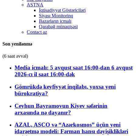
ASTNA
İqtisadiyyat Göstəriciləri
Siyası Monitorinq
Bazarların icmalı
Qarabağ münaqişəsi
Contact az
Son yenilənmə
(6 saat əvvəl)
Media icmalı: 5 avqust saat 16:00-dan 6 avqust
2026-cı il saat 16:00-dək
Gömrükdə keyfiyyət inqilabı, yoxsa yeni
bürokratiya?
Ceyhun Bayramovun Kiyev səfərinin
arxasında nə dayanır?
AZAL, ASCO və “Azərkosmos” üçün yeni
idarəetmə modeli: Fərman hansı dəyişiklikləri