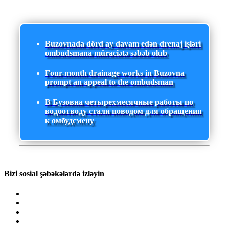
Buzovnada dörd ay davam edən drenaj işləri
ombudsmana müraciətə səbəb olub
Four-month drainage works in Buzovna
prompt an appeal to the ombudsman
В Бузовна четырехмесячные работы по
водоотводу стали поводом для обращения
к омбудсмену
Bizi sosial şəbəkələrdə izləyin