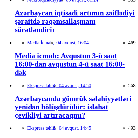
Azərbaycan iqtisadi artımın zəiflədiyi
şəraitdə rəqəmsallaşmanı
sürətləndirir
Media İcmalı,
04 avqust, 16:04
469
Media icmalı: Avqustun 3-ü saat
16:00-dan avqustun 4-ü saat 16:00-
dək
Ekspress təhlil,
04 avqust, 14:50
568
Azərbaycanda gömrük səlahiyyətləri
yenidən bölüşdürülür: islahat
çevikliyi artıracaqmı?
Ekspress təhlil,
04 avqust, 14:45
493