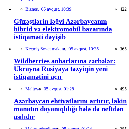
Biznes,
05 avqust, 10:39
422
Güzəştlərin ləğvi Azərbaycanın
hibrid və elektromobil bazarında
istiqaməti dəyişib
Keçmiş Sovet məkanı,
05 avqust, 10:35
365
Wildberries anbarlarına zərbələr:
Ukrayna Rusiyaya təzyiqin yeni
istiqamətini açır
Maliyyə,
05 avqust, 01:28
495
Azərbaycan ehtiyatlarını artırır, lakin
manatın dayanıqlılığı hələ də neftdən
asılıdır
Makroiqtisadiyyat,
05 avqust, 01:24
385