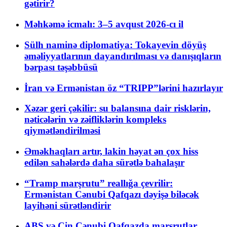
gətirir?
Məhkəmə icmalı: 3–5 avqust 2026-cı il
Sülh naminə diplomatiya: Tokayevin döyüş
əməliyyatlarının dayandırılması və danışıqların
bərpası təşəbbüsü
İran və Ermənistan öz “TRIPP”lərini hazırlayır
Xəzər geri çəkilir: su balansına dair risklərin,
nəticələrin və zəifliklərin kompleks
qiymətləndirilməsi
Əməkhaqları artır, lakin həyat ən çox hiss
edilən sahələrdə daha sürətlə bahalaşır
“Tramp marşrutu” reallığa çevrilir:
Ermənistan Cənubi Qafqazı dəyişə biləcək
layihəni sürətləndirir
ABŞ və Çin Cənubi Qafqazda marşrutlar