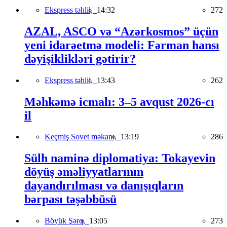
Ekspress təhlil,
14:32
272
AZAL, ASCO və “Azərkosmos” üçün
yeni idarəetmə modeli: Fərman hansı
dəyişiklikləri gətirir?
Ekspress təhlil,
13:43
262
Məhkəmə icmalı: 3–5 avqust 2026-cı
il
Keçmiş Sovet məkanı,
13:19
286
Sülh naminə diplomatiya: Tokayevin
döyüş əməliyyatlarının
dayandırılması və danışıqların
bərpası təşəbbüsü
Böyük Şərq,
13:05
273