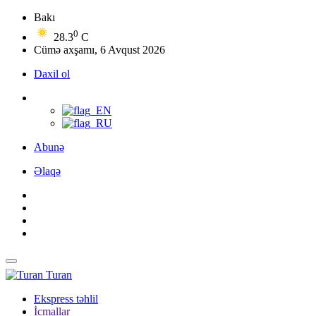
Bakı
0
28.3
C
Cümə axşamı, 6 Avqust 2026
Daxil ol
Abunə
Əlaqə
Turan
Ekspress təhlil
İcmallar