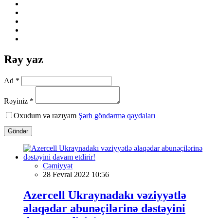
Rəy yaz
Ad *
Rəyiniz *
Oxudum və razıyam
Şərh göndərmə qaydaları
Göndər
Cəmiyyət
28 Fevral 2022 10:56
Azercell Ukraynadakı vəziyyətlə
əlaqədar abunəçilərinə dəstəyini