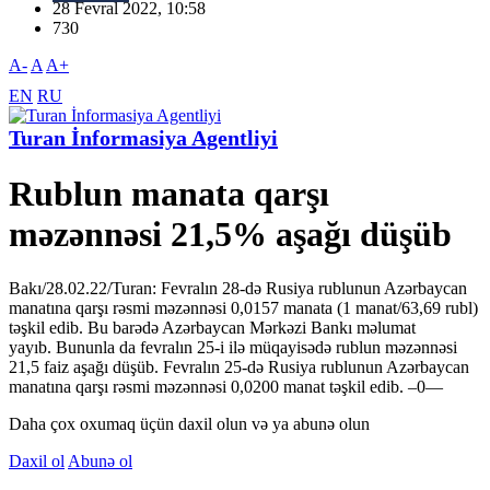
28 Fevral 2022, 10:58
730
A-
A
A+
EN
RU
Turan İnformasiya Agentliyi
Rublun manata qarşı
məzənnəsi 21,5% aşağı düşüb
Bakı/28.02.22/Turan: Fevralın 28-də Rusiya rublunun Azərbaycan
manatına qarşı rəsmi məzənnəsi 0,0157 manata (1 manat/63,69 rubl)
təşkil edib. Bu barədə Azərbaycan Mərkəzi Bankı məlumat
yayıb. Bununla da fevralın 25-i ilə müqayisədə rublun məzənnəsi
21,5 faiz aşağı düşüb. Fevralın 25-də Rusiya rublunun Azərbaycan
manatına qarşı rəsmi məzənnəsi 0,0200 manat təşkil edib. –0—
Daha çox oxumaq üçün daxil olun və ya abunə olun
Daxil ol
Abunə ol