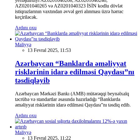
yerləşdirdiyi AZ0201040208, AZ0201040240,
AZ0201040265 və AZ0201040323 İSİN kodlu dövlət
istiqrazlarının vaxtından əvvəl geri alınması üzrə hərrac
keçiriləcək.
Ardını oxu
Maliyyə
13 Fevral 2025, 11:53
Azərbaycan “Banklarda əməliyyat
risklərinin idarə edilməsi Qaydası”nı
təsdiqləyib
Azərbaycan Mərkəzi Bankı (AMB) mütərəqqi beynəlxalq
təcrübə və standartlar əsasında hazırladığı “Banklarda
əməliyyat risklərinin idarə edilməsi Qaydası”nı təsdiq edib.
Ardını oxu
Maliyyə
13 Fevral 2025, 11:22