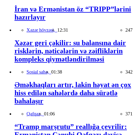
İran və Ermənistan öz “TRIPP”lərini
hazırlayır
Xəzər hövzəsi,
12:31
247
Xəzər geri çəkilir: su balansına dair
risklərin, nəticələrin və zəifliklərin
kompleks qiymətləndirilməsi
Sosial sahə,
01:38
342
Əməkhaqları artır, lakin həyat ən çox
hiss edilən sahələrdə daha sürətlə
bahalaşır
Qafqaz,
01:06
371
“Tramp marşrutu” reallığa çevrilir:
Ermənistan Cənubi Qafqazı dəyişə