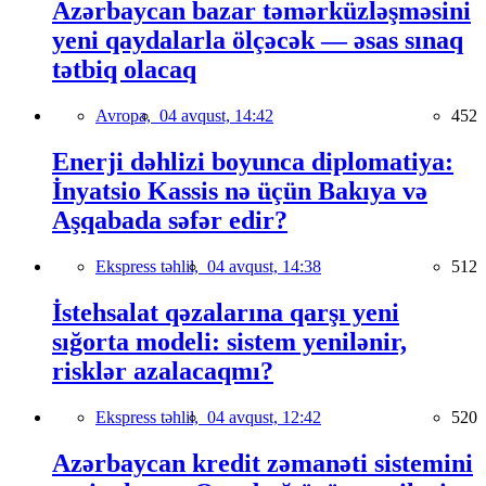
Azərbaycan bazar təmərküzləşməsini
yeni qaydalarla ölçəcək — əsas sınaq
tətbiq olacaq
Avropa,
04 avqust, 14:42
452
Enerji dəhlizi boyunca diplomatiya:
İnyatsio Kassis nə üçün Bakıya və
Aşqabada səfər edir?
Ekspress təhlil,
04 avqust, 14:38
512
İstehsalat qəzalarına qarşı yeni
sığorta modeli: sistem yenilənir,
risklər azalacaqmı?
Ekspress təhlil,
04 avqust, 12:42
520
Azərbaycan kredit zəmanəti sistemini