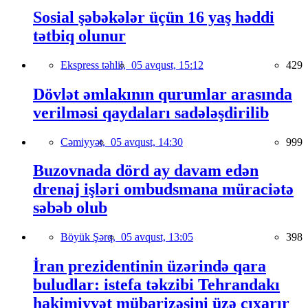
Sosial şəbəkələr üçün 16 yaş həddi
tətbiq olunur
Ekspress təhlil,
05 avqust, 15:12
429
Dövlət əmlakının qurumlar arasında
verilməsi qaydaları sadələşdirilib
Cəmiyyət,
05 avqust, 14:30
999
Buzovnada dörd ay davam edən
drenaj işləri ombudsmana müraciətə
səbəb olub
Böyük Şərq,
05 avqust, 13:05
398
İran prezidentinin üzərində qara
buludlar: istefa təkzibi Tehrandakı
hakimiyyət mübarizəsini üzə çıxarır