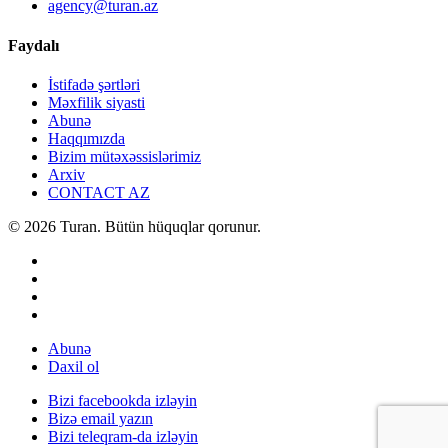
agency@turan.az
Faydalı
İstifadə şərtləri
Məxfilik siyasti
Abunə
Haqqımızda
Bizim mütəxəssislərimiz
Arxiv
CONTACT AZ
© 2026 Turan. Bütün hüquqlar qorunur.
Abunə
Daxil ol
Bizi facebookda izləyin
Bizə email yazın
Bizi teleqram-da izləyin