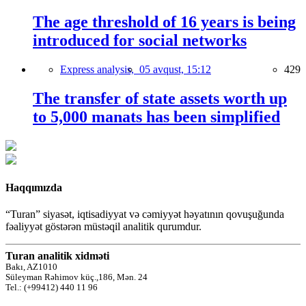
The age threshold of 16 years is being
introduced for social networks
Express analysis,
05 avqust, 15:12
429
The transfer of state assets worth up
to 5,000 manats has been simplified
Haqqımızda
“Turan” siyasət, iqtisadiyyat və cəmiyyət həyatının qovuşuğunda
fəaliyyət göstərən müstəqil analitik qurumdur.
Turan analitik xidməti
Bakı, AZ1010
Süleyman Rəhimov küç.,186, Mən. 24
Tel.: (+99412) 440 11 96