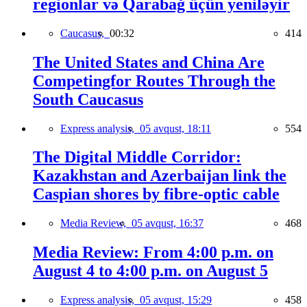
regionlar və Qarabağ üçün yeniləyir
Caucasus,
00:32
414
The United States and China Are
Competingfor Routes Through the
South Caucasus
Express analysis,
05 avqust, 18:11
554
The Digital Middle Corridor:
Kazakhstan and Azerbaijan link the
Caspian shores by fibre-optic cable
Media Review,
05 avqust, 16:37
468
Media Review: From 4:00 p.m. on
August 4 to 4:00 p.m. on August 5
Express analysis,
05 avqust, 15:29
458