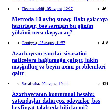
Ekspress təhlil,
05 avqust, 12:27
461
Metroda 10 aylıq sınaq: Bakı gələcəyə
hazırlaşır, bəs sərnişin bu günün
yükünü necə daşıyacaq?
Cəmiyyət,
05 avqust, 11:57
418
Azərbaycan gənclər siyasətini
nəticələrə bağlamağa çalışır, lakin
məşğulluq və beyin axını problemləri
qalır
Sosial sahə,
05 avqust, 10:44
434
Azərbaycanın kommunal hesabı:
vətəndaşlar daha çox ödəyirlər, bəs
keyfiyyət tələb edə bilirlərmi?