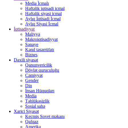
Media İcmalı
Həftəlik iqtisadi icmal
Həftəlik siyasi icmal
Aylıq İqtisadi İcmal
Aylıq Siyasi İcmal
İqtisadiyyat
Maliyyə
Makroiqtisadiyyat
Sənaye
Kənd təsərrüfatı
Biznes
Daxili siyasət
Qanunvericilik
Dövlət quruculuğu
Cəmiyyət
Gender
Din
İnsan Hüquqları
Media
Təhlükəsizlik
Sosial sahə
Xarici Siyasət
Keçmiş Sovet məkanı
Qafqaz
Amerika