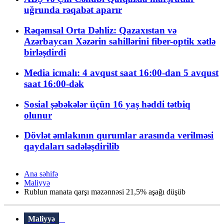
uğrunda rəqabət aparır
Rəqəmsal Orta Dəhliz: Qazaxıstan və
Azərbaycan Xəzərin sahillərini fiber-optik xətlə
birləşdirdi
Media icmalı: 4 avqust saat 16:00-dan 5 avqust
saat 16:00-dək
Sosial şəbəkələr üçün 16 yaş həddi tətbiq
olunur
Dövlət əmlakının qurumlar arasında verilməsi
qaydaları sadələşdirilib
Ana səhifə
Maliyyə
Rublun manata qarşı məzənnəsi 21,5% aşağı düşüb
Maliyyə