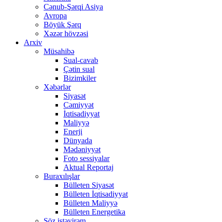
Cənub-Şərqi Asiya
Avropa
Böyük Şərq
Xəzər hövzəsi
Arxiv
Müsahibə
Sual-cavab
Çətin sual
Bizimkiler
Xəbərlər
Siyasət
Cəmiyyət
İqtisadiyyat
Maliyyə
Enerji
Dünyada
Mədəniyyət
Foto sessiyalar
Aktual Reportaj
Buraxılışlar
Bülleten Siyasət
Bülleten İqtisadiyyat
Bülleten Maliyyə
Bülleten Energetika
Söz istəyirəm