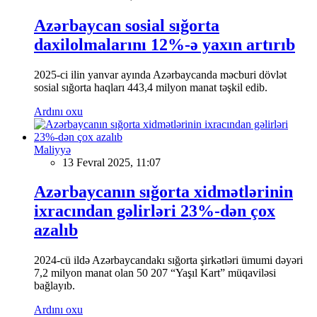
Azərbaycan sosial sığorta
daxilolmalarını 12%-ə yaxın artırıb
2025-ci ilin yanvar ayında Azərbaycanda məcburi dövlət
sosial sığorta haqları 443,4 milyon manat təşkil edib.
Ardını oxu
Maliyyə
13 Fevral 2025, 11:07
Azərbaycanın sığorta xidmətlərinin
ixracından gəlirləri 23%-dən çox
azalıb
2024-cü ildə Azərbaycandakı sığorta şirkətləri ümumi dəyəri
7,2 milyon manat olan 50 207 “Yaşıl Kart” müqaviləsi
bağlayıb.
Ardını oxu