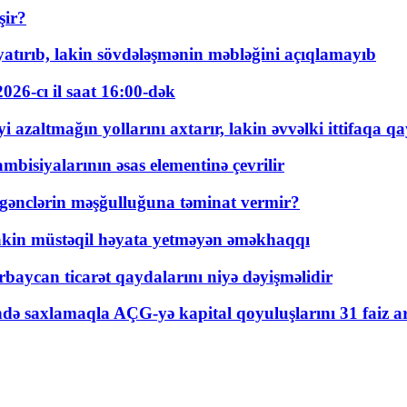
şir?
tırıb, lakin sövdələşmənin məbləğini açıqlamayıb
026-cı il saat 16:00-dək
 azaltmağın yollarını axtarır, lakin əvvəlki ittifaqa qa
bisiyalarının əsas elementinə çevrilir
 gənclərin məşğulluğuna təminat vermir?
kin müstəqil həyata yetməyən əməkhaqqı
rbaycan ticarət qaydalarını niyə dəyişməlidir
ində saxlamaqla AÇG-yə kapital qoyuluşlarını 31 faiz ar