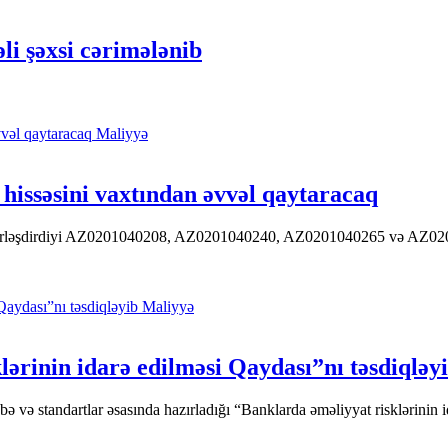
əli şəxsi cərimələnib
Maliyyə
hissəsini vaxtından əvvəl qaytaracaq
 yerləşdirdiyi AZ0201040208, AZ0201040240, AZ0201040265 və AZ020104
Maliyyə
ərinin idarə edilməsi Qaydası”nı təsdiqləy
ə standartlar əsasında hazırladığı “Banklarda əməliyyat risklərinin id