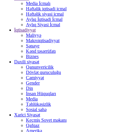
Media İcmalı
Həftəlik iqtisadi icmal
Həftəlik siyasi icmal
Aylıq İqtisadi İcmal
Aylıq Siyasi İcmal
İqtisadiyyat
Maliyyə
Makroiqtisadiyyat
Sənaye
Kənd təsərrüfatı
Biznes
Daxili siyasət
Qanunvericilik
Dövlət quruculuğu
Cəmiyyət
Gender
Din
İnsan Hüquqları
Media
Təhlükəsizlik
Sosial sahə
Xarici Siyasət
Keçmiş Sovet məkanı
Qafqaz
Amerika