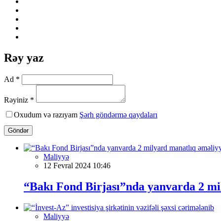
Rəy yaz
Ad *
Rəyiniz *
Oxudum və razıyam
Şərh göndərmə qaydaları
Göndər
Maliyyə
12 Fevral 2024 10:46
“Bakı Fond Birjası”nda yanvarda 2 mi
Maliyyə