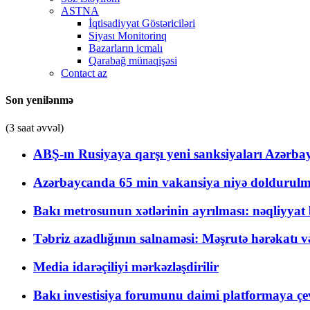
ASTNA
İqtisadiyyat Göstəriciləri
Siyası Monitorinq
Bazarların icmalı
Qarabağ münaqişəsi
Contact az
Son yenilənmə
(3 saat əvvəl)
ABŞ-ın Rusiyaya qarşı yeni sanksiyaları Azərba
Azərbaycanda 65 min vakansiya niyə doldurulm
Bakı metrosunun xətlərinin ayrılması: nəqliyya
Təbriz azadlığının salnaməsi: Məşrutə hərəkatı v
Media idarəçiliyi mərkəzləşdirilir
Bakı investisiya forumunu daimi platformaya çevi