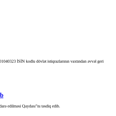
0323 İSİN kodlu dövlət istiqrazlarının vaxtından əvvəl geri
ib
arə edilməsi Qaydası”nı təsdiq edib.