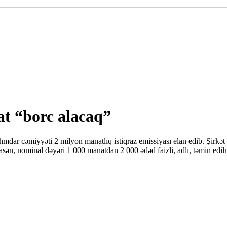
t “borc alacaq”
dar cəmiyyəti 2 milyon manatlıq istiqraz emissiyası elan edib. Şirkət
ən, nominal dəyəri 1 000 manatdan 2 000 ədəd faizli, adlı, təmin edilmə