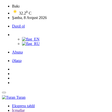
Bakı
0
32.2
C
Şənbə, 8 Avqust 2026
Daxil ol
Abunə
Əlaqə
Turan
Ekspress təhlil
İcmallar