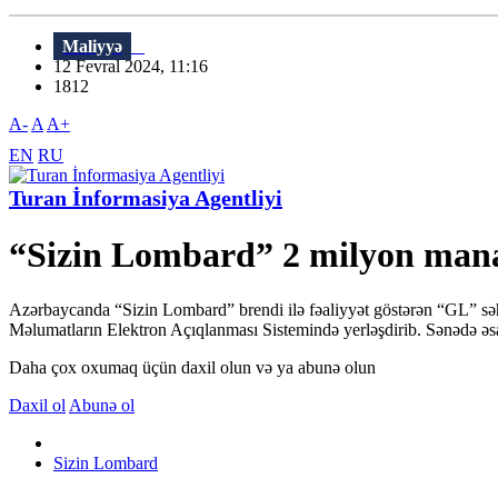
Maliyyə
12 Fevral 2024, 11:16
1812
A-
A
A+
EN
RU
Turan İnformasiya Agentliyi
“Sizin Lombard” 2 milyon mana
Azərbaycanda “Sizin Lombard” brendi ilə fəaliyyət göstərən “GL” səhm
Məlumatların Elektron Açıqlanması Sistemində yerləşdirib. Sənədə əsas
Daha çox oxumaq üçün daxil olun və ya abunə olun
Daxil ol
Abunə ol
Sizin Lombard