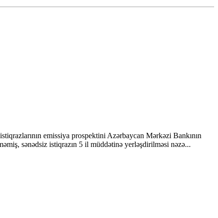
 istiqrazlarının emissiya prospektini Azərbaycan Mərkəzi Bankının
miş, sənədsiz istiqrazın 5 il müddətinə yerləşdirilməsi nəzə...