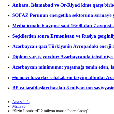
Ankara, İslamabad və Ər-Riyad kimə qarşı birlə
SOFAZ Perunun energetika sektoruna sərmayə ya
Media icmalı: 6 avqust saat 16:00-dan 7 avqust 2
Seçkilərdən sonra Ermənistan və Rusiya gərginliyi
Azərbaycan qazı Türkiyənin Avropadakı enerji am
Diplom var, iş yoxdur: Azərbaycanda təhsil niyə
Azərbaycan minimumu: yaşamağı təmin edən, la
Ənənəvi bazarlar şəbəkələrin təzyiqi altında: Azə
BP və tərəfdaşları hasilatı 8 milyon ton səviyyəs
Ana səhifə
Maliyyə
“Sizin Lombard” 2 milyon manat “borc alacaq”