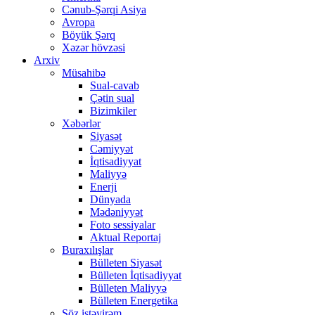
Cənub-Şərqi Asiya
Avropa
Böyük Şərq
Xəzər hövzəsi
Arxiv
Müsahibə
Sual-cavab
Çətin sual
Bizimkiler
Xəbərlər
Siyasət
Cəmiyyət
İqtisadiyyat
Maliyyə
Enerji
Dünyada
Mədəniyyət
Foto sessiyalar
Aktual Reportaj
Buraxılışlar
Bülleten Siyasət
Bülleten İqtisadiyyat
Bülleten Maliyyə
Bülleten Energetika
Söz istəyirəm