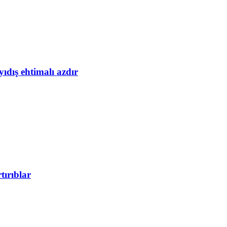
yıdış ehtimalı azdır
tırıblar