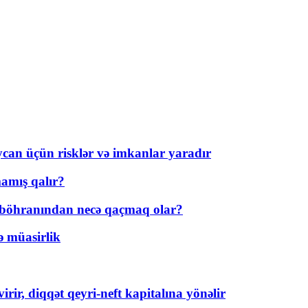
ycan üçün risklər və imkanlar yaradır
amış qalır?
t böhranından necə qaçmaq olar?
ə müasirlik
rir, diqqət qeyri-neft kapitalına yönəlir