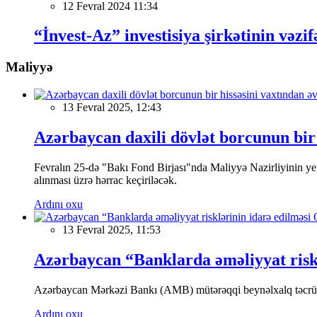
12 Fevral 2024 11:34
“İnvest-Az” investisiya şirkətinin vəzif
Maliyyə
13 Fevral 2025, 12:43
Azərbaycan daxili dövlət borcunun bir 
Fevralın 25-də "Bakı Fond Birjası"nda Maliyyə Nazirliyinin
alınması üzrə hərrac keçiriləcək.
Ardını oxu
13 Fevral 2025, 11:53
Azərbaycan “Banklarda əməliyyat riskl
Azərbaycan Mərkəzi Bankı (AMB) mütərəqqi beynəlxalq təcrübə v
Ardını oxu