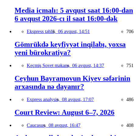
Media icmalı: 5 avqust saat 16:00-dan
6 avqust 2026-cı il saat 16:00-dək
Ekspress təhlil,
06 avqust, 14:51
706
Gömrükdə keyfiyyət inqilabı, yoxsa
yeni bürokratiya?
Keçmiş Sovet məkanı,
06 avqust, 14:37
751
Ceyhun Bayramovun Kiyev səfərinin
arxasında nə dayanır?
Express analysis,
08 avqust, 17:07
486
Court Review: August 6–7, 2026
Caucasus,
08 avqust, 16:47
408