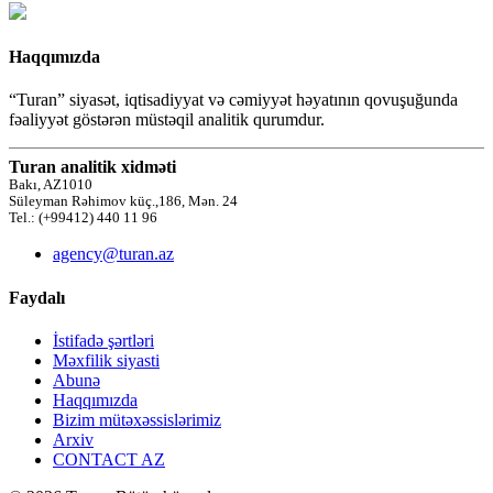
Haqqımızda
“Turan” siyasət, iqtisadiyyat və cəmiyyət həyatının qovuşuğunda
fəaliyyət göstərən müstəqil analitik qurumdur.
Turan analitik xidməti
Bakı, AZ1010
Süleyman Rəhimov küç.,186, Mən. 24
Tel.: (+99412) 440 11 96
agency@turan.az
Faydalı
İstifadə şərtləri
Məxfilik siyasti
Abunə
Haqqımızda
Bizim mütəxəssislərimiz
Arxiv
CONTACT AZ