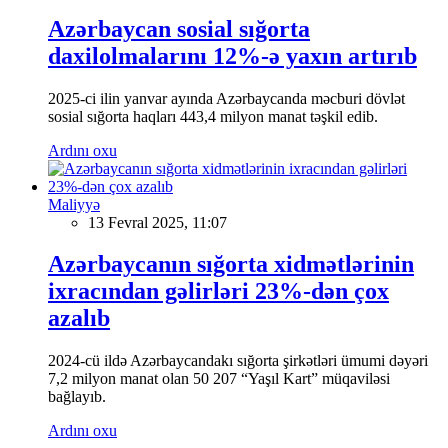
Azərbaycan sosial sığorta
daxilolmalarını 12%-ə yaxın artırıb
2025-ci ilin yanvar ayında Azərbaycanda məcburi dövlət
sosial sığorta haqları 443,4 milyon manat təşkil edib.
Ardını oxu
Maliyyə
13 Fevral 2025, 11:07
Azərbaycanın sığorta xidmətlərinin
ixracından gəlirləri 23%-dən çox
azalıb
2024-cü ildə Azərbaycandakı sığorta şirkətləri ümumi dəyəri
7,2 milyon manat olan 50 207 “Yaşıl Kart” müqaviləsi
bağlayıb.
Ardını oxu