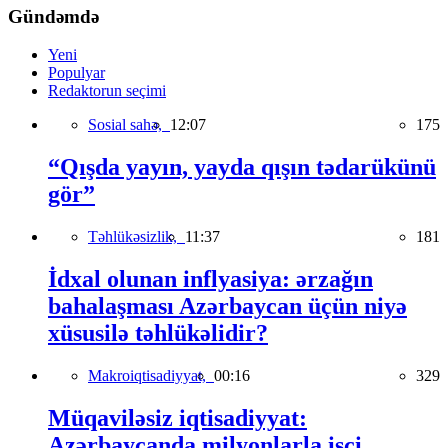
Gündəmdə
Yeni
Populyar
Redaktorun seçimi
Sosial sahə,
12:07
175
“Qışda yayın, yayda qışın tədarükünü
gör”
Təhlükəsizlik,
11:37
181
İdxal olunan inflyasiya: ərzağın
bahalaşması Azərbaycan üçün niyə
xüsusilə təhlükəlidir?
Makroiqtisadiyyat,
00:16
329
Müqaviləsiz iqtisadiyyat:
Azərbaycanda milyonlarla işçi