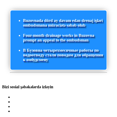
Buzovnada dörd ay davam edən drenaj işləri
ombudsmana müraciətə səbəb olub
Four-month drainage works in Buzovna
prompt an appeal to the ombudsman
В Бузовна четырехмесячные работы по
водоотводу стали поводом для обращения
к омбудсмену
Bizi sosial şəbəkələrdə izləyin