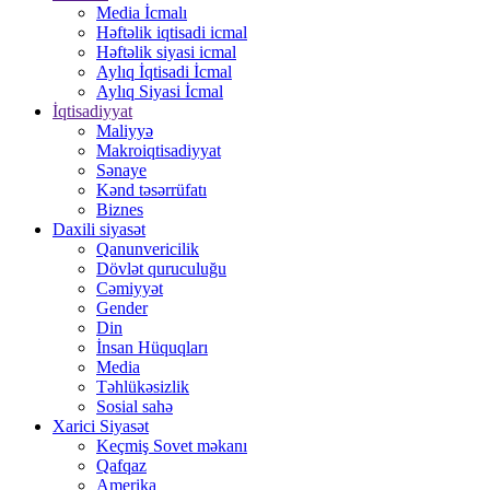
Media İcmalı
Həftəlik iqtisadi icmal
Həftəlik siyasi icmal
Aylıq İqtisadi İcmal
Aylıq Siyasi İcmal
İqtisadiyyat
Maliyyə
Makroiqtisadiyyat
Sənaye
Kənd təsərrüfatı
Biznes
Daxili siyasət
Qanunvericilik
Dövlət quruculuğu
Cəmiyyət
Gender
Din
İnsan Hüquqları
Media
Təhlükəsizlik
Sosial sahə
Xarici Siyasət
Keçmiş Sovet məkanı
Qafqaz
Amerika