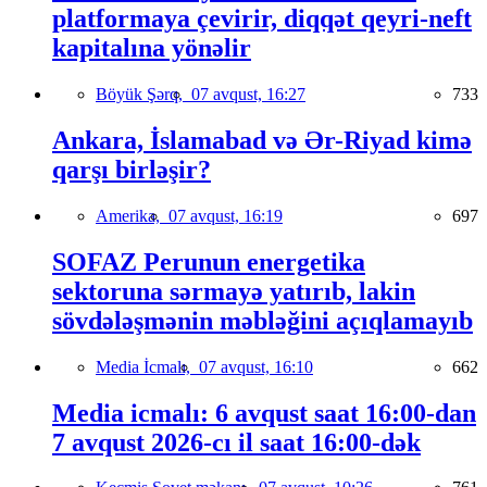
platformaya çevirir, diqqət qeyri-neft
kapitalına yönəlir
Böyük Şərq,
07 avqust, 16:27
733
Ankara, İslamabad və Ər-Riyad kimə
qarşı birləşir?
Amerika,
07 avqust, 16:19
697
SOFAZ Perunun energetika
sektoruna sərmayə yatırıb, lakin
sövdələşmənin məbləğini açıqlamayıb
Media İcmalı,
07 avqust, 16:10
662
Media icmalı: 6 avqust saat 16:00-dan
7 avqust 2026-cı il saat 16:00-dək