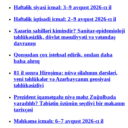
Həftəlik siyasi icmal: 3–9 avqust 2026-cı il
Həftəlik iqtisadi icmal: 2–9 avqust 2026-cı il
Xəzərin sahilləri kimindir? Sanitar-epidemioloji
təhlükəsizlik, dövlət məsuliyyəti və vətəndaş
davranışı
Qonşudan çox istehsal edirik, ondan daha
baha alırıq
81 il sonra Hiroşima: nüvə silahının dərsləri,
yeni təhlükələr və Azərbaycanın geosiyasi
təhlükəsizliyi
Prezident iqamətgahı niyə məhz Zuğulbada
yaradılıb? Təbiətin özünün seçdiyi bir məkanın
tarixçəsi
Məhkəmə icmalı: 6–7 avqust 2026-cı il