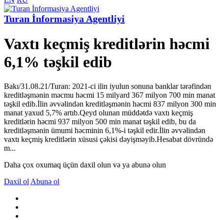
Turan İnformasiya Agentliyi
Vaxtı keçmiş kreditlərin həcmi
6,1% təşkil edib
Bakı/31.08.21/Turan: 2021-ci ilin iyulun sonuna banklar tərəfindən
kreditləşmənin məcmu həcmi 15 milyard 367 milyon 700 min manat
təşkil edib.İlin əvvəlindən kreditləşmənin həcmi 837 milyon 300 min
manat yaxud 5,7% artıb.Qeyd olunan müddətdə vaxtı keçmiş
kreditlərin həcmi 937 milyon 500 min manat təşkil edib, bu da
kreditləşmənin ümumi həcminin 6,1%-i təşkil edir.İlin əvvəlindən
vaxtı keçmiş kreditlərin xüsusi çəkisi dəyişməyib.Hesabat dövründə
m...
Daha çox oxumaq üçün daxil olun və ya abunə olun
Daxil ol
Abunə ol