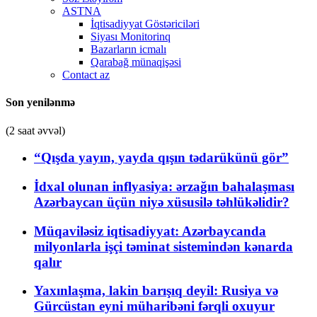
ASTNA
İqtisadiyyat Göstəriciləri
Siyası Monitorinq
Bazarların icmalı
Qarabağ münaqişəsi
Contact az
Son yenilənmə
(2 saat əvvəl)
“Qışda yayın, yayda qışın tədarükünü gör”
İdxal olunan inflyasiya: ərzağın bahalaşması
Azərbaycan üçün niyə xüsusilə təhlükəlidir?
Müqaviləsiz iqtisadiyyat: Azərbaycanda
milyonlarla işçi təminat sistemindən kənarda
qalır
Yaxınlaşma, lakin barışıq deyil: Rusiya və
Gürcüstan eyni müharibəni fərqli oxuyur