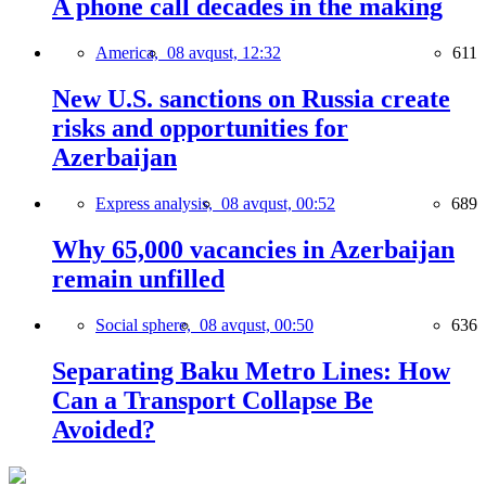
A phone call decades in the making
America,
08 avqust, 12:32
611
New U.S. sanctions on Russia create
risks and opportunities for
Azerbaijan
Express analysis,
08 avqust, 00:52
689
Why 65,000 vacancies in Azerbaijan
remain unfilled
Social sphere,
08 avqust, 00:50
636
Separating Baku Metro Lines: How
Can a Transport Collapse Be
Avoided?