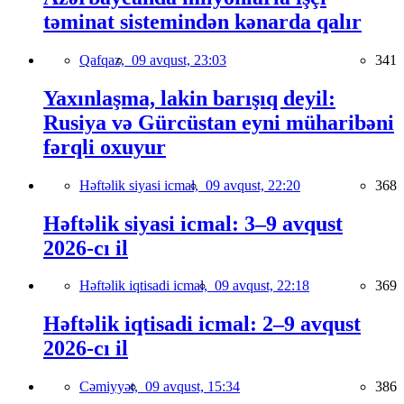
təminat sistemindən kənarda qalır
Qafqaz,
09 avqust, 23:03
341
Yaxınlaşma, lakin barışıq deyil:
Rusiya və Gürcüstan eyni müharibəni
fərqli oxuyur
Həftəlik siyasi icmal,
09 avqust, 22:20
368
Həftəlik siyasi icmal: 3–9 avqust
2026-cı il
Həftəlik iqtisadi icmal,
09 avqust, 22:18
369
Həftəlik iqtisadi icmal: 2–9 avqust
2026-cı il
Cəmiyyət,
09 avqust, 15:34
386