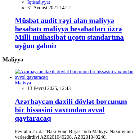
İqtisadiyyat
31 Avqust 2021 14:12
Müsbət audit rəyi alan maliyyə
hesabatı maliyyə hesabatları üzrə
Milli mühasibat uçotu standartına
uyğun gəlmir
Maliyyə
Maliyyə
13 Fevral 2025, 12:43
Azərbaycan daxili dövlət borcunun
bir hissəsini vaxtından əvvəl
qaytaracaq
Fevralın 25-də "Bakı Fond Birjası"nda Maliyyə Nazirliyinin
yerləşdirdiyi AZ0201040208, AZ0201040240,