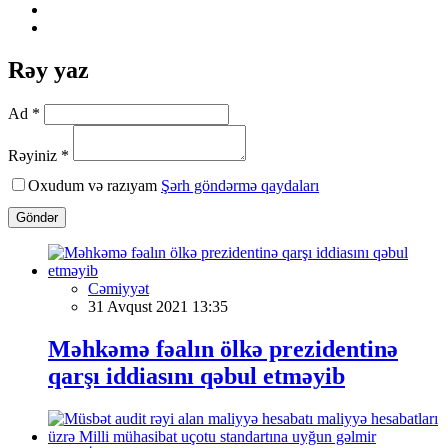
Rəy yaz
Ad *
Rəyiniz *
Oxudum və razıyam
Şərh göndərmə qaydaları
Göndər
Cəmiyyət
31 Avqust 2021 13:35
Məhkəmə fəalın ölkə prezidentinə
qarşı iddiasını qəbul etməyib