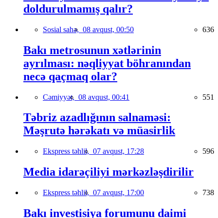
doldurulmamış qalır?
Sosial sahə,
08 avqust, 00:50
636
Bakı metrosunun xətlərinin
ayrılması: nəqliyyat böhranından
necə qaçmaq olar?
Cəmiyyət,
08 avqust, 00:41
551
Təbriz azadlığının salnaməsi:
Məşrutə hərəkatı və müasirlik
Ekspress təhlil,
07 avqust, 17:28
596
Media idarəçiliyi mərkəzləşdirilir
Ekspress təhlil,
07 avqust, 17:00
738
Bakı investisiya forumunu daimi