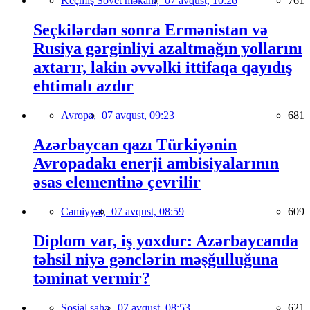
Keçmiş Sovet məkanı,
07 avqust, 10:26
761
Seçkilərdən sonra Ermənistan və
Rusiya gərginliyi azaltmağın yollarını
axtarır, lakin əvvəlki ittifaqa qayıdış
ehtimalı azdır
Avropa,
07 avqust, 09:23
681
Azərbaycan qazı Türkiyənin
Avropadakı enerji ambisiyalarının
əsas elementinə çevrilir
Cəmiyyət,
07 avqust, 08:59
609
Diplom var, iş yoxdur: Azərbaycanda
təhsil niyə gənclərin məşğulluğuna
təminat vermir?
Sosial sahə,
07 avqust, 08:53
621