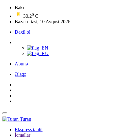
Bakı
0
30.2
C
Bazar ertəsi, 10 Avqust 2026
Daxil ol
Abunə
Əlaqə
Turan
Ekspress təhlil
İcmallar