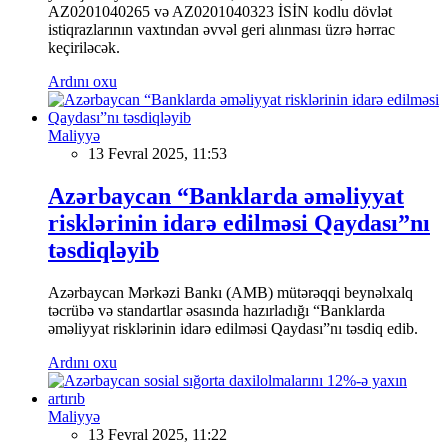
AZ0201040265 və AZ0201040323 İSİN kodlu dövlət
istiqrazlarının vaxtından əvvəl geri alınması üzrə hərrac
keçiriləcək.
Ardını oxu
Maliyyə
13 Fevral 2025, 11:53
Azərbaycan “Banklarda əməliyyat
risklərinin idarə edilməsi Qaydası”nı
təsdiqləyib
Azərbaycan Mərkəzi Bankı (AMB) mütərəqqi beynəlxalq
təcrübə və standartlar əsasında hazırladığı “Banklarda
əməliyyat risklərinin idarə edilməsi Qaydası”nı təsdiq edib.
Ardını oxu
Maliyyə
13 Fevral 2025, 11:22