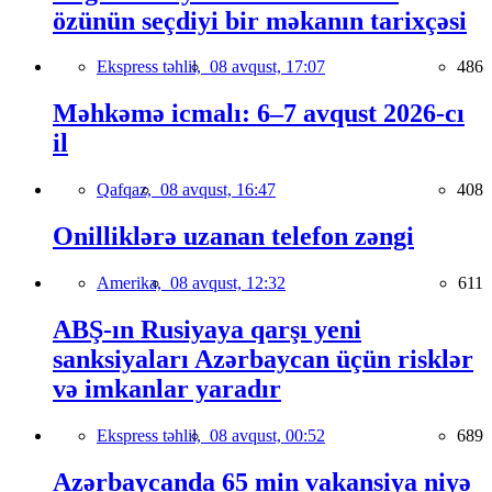
özünün seçdiyi bir məkanın tarixçəsi
Ekspress təhlil,
08 avqust, 17:07
486
Məhkəmə icmalı: 6–7 avqust 2026-cı
il
Qafqaz,
08 avqust, 16:47
408
Onilliklərə uzanan telefon zəngi
Amerika,
08 avqust, 12:32
611
ABŞ-ın Rusiyaya qarşı yeni
sanksiyaları Azərbaycan üçün risklər
və imkanlar yaradır
Ekspress təhlil,
08 avqust, 00:52
689
Azərbaycanda 65 min vakansiya niyə