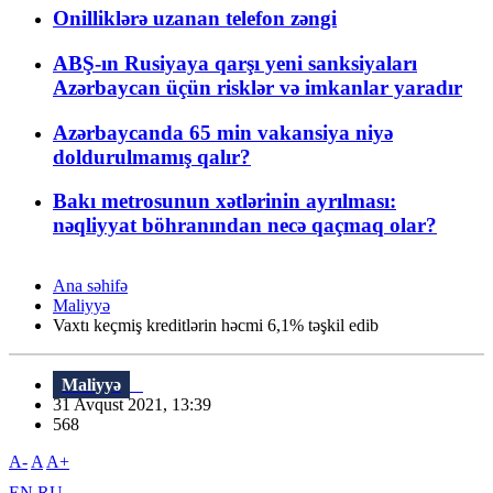
Onilliklərə uzanan telefon zəngi
ABŞ-ın Rusiyaya qarşı yeni sanksiyaları
Azərbaycan üçün risklər və imkanlar yaradır
Azərbaycanda 65 min vakansiya niyə
doldurulmamış qalır?
Bakı metrosunun xətlərinin ayrılması:
nəqliyyat böhranından necə qaçmaq olar?
Ana səhifə
Maliyyə
Vaxtı keçmiş kreditlərin həcmi 6,1% təşkil edib
Maliyyə
31 Avqust 2021, 13:39
568
A-
A
A+
EN
RU