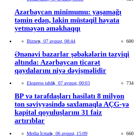
Azərbaycan minimumu: yaşamağı
təmin edən, lakin müstəqil həyata
yetməyən əməkhaqqı
Biznes,
07 avqust, 08:44
600
Ənənəvi bazarlar şəbəkələrin təzyiqi
altında: Azərbaycan ticarət
qaydalarını niyə dəyişməlidir
Ekspress təhlil,
07 avqust, 00:03
734
BP və tərəfdaşları hasilatı 8 milyon
ton səviyyəsində saxlamaqla AÇG-yə
kapital qoyuluşlarını 31 faiz
artırıblar
Media İcmalı,
06 avqust, 15:09
660