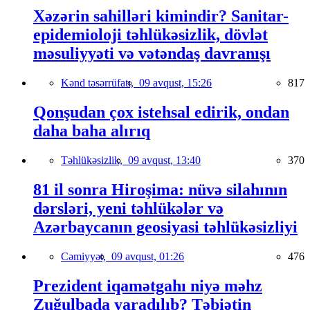
Xəzərin sahilləri kimindir? Sanitar-
epidemioloji təhlükəsizlik, dövlət
məsuliyyəti və vətəndaş davranışı
Kənd təsərrüfatı,
09 avqust, 15:26
817
Qonşudan çox istehsal edirik, ondan
daha baha alırıq
Təhlükəsizlik,
09 avqust, 13:40
370
81 il sonra Hiroşima: nüvə silahının
dərsləri, yeni təhlükələr və
Azərbaycanın geosiyasi təhlükəsizliyi
Cəmiyyət,
09 avqust, 01:26
476
Prezident iqamətgahı niyə məhz
Zuğulbada yaradılıb? Təbiətin