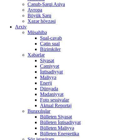
Cənub-Şərqi Asiya
Avropa
Böyük Şərq
Xəzər hövzəsi
Arxiv
Müsahibə
Sual-cavab
Çətin sual
Bizimkiler
Xəbərlər
Siyasət
Cəmiyyət
İqtisadiyyat
Maliyyə
Enerji
Dünyada
Mədəniyyət
Foto sessiyalar
Aktual Reportaj
Buraxılışlar
Bülleten Siyasət
Bülleten İqtisadiyyat
Bülleten Maliyyə
Bülleten Energetika
Söz istəyirəm