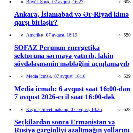
Böyük Şərq,
07 avqust, 16:27
608
Ankara, İslamabad və Ər-Riyad kimə
qarşı birləşir?
Amerika,
07 avqust, 16:19
550
SOFAZ Perunun energetika
sektoruna sərmayə yatırıb, lakin
sövdələşmənin məbləğini açıqlamayıb
Media İcmalı,
07 avqust, 16:10
529
Media icmalı: 6 avqust saat 16:00-dan
7 avqust 2026-cı il saat 16:00-dək
Keçmiş Sovet məkanı,
07 avqust, 10:26
628
Seçkilərdən sonra Ermənistan və
Rusiya gərginliyi azaltmağın yollarını