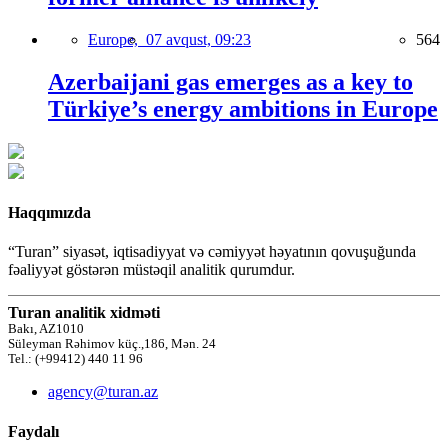
Europe,
07 avqust, 09:23
564
Azerbaijani gas emerges as a key to
Türkiye’s energy ambitions in Europe
Haqqımızda
“Turan” siyasət, iqtisadiyyat və cəmiyyət həyatının qovuşuğunda
fəaliyyət göstərən müstəqil analitik qurumdur.
Turan analitik xidməti
Bakı, AZ1010
Süleyman Rəhimov küç.,186, Mən. 24
Tel.: (+99412) 440 11 96
agency@turan.az
Faydalı