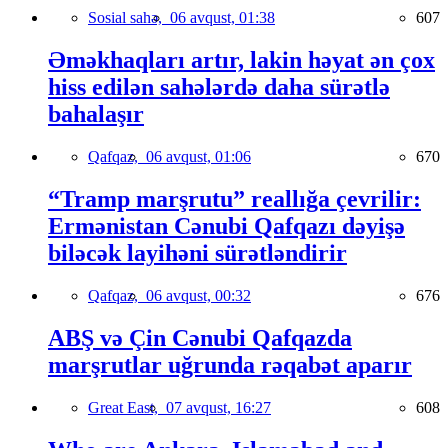
Sosial sahə,
06 avqust, 01:38
607
Əməkhaqları artır, lakin həyat ən çox
hiss edilən sahələrdə daha sürətlə
bahalaşır
Qafqaz,
06 avqust, 01:06
670
“Tramp marşrutu” reallığa çevrilir:
Ermənistan Cənubi Qafqazı dəyişə
biləcək layihəni sürətləndirir
Qafqaz,
06 avqust, 00:32
676
ABŞ və Çin Cənubi Qafqazda
marşrutlar uğrunda rəqabət aparır
Great East,
07 avqust, 16:27
608