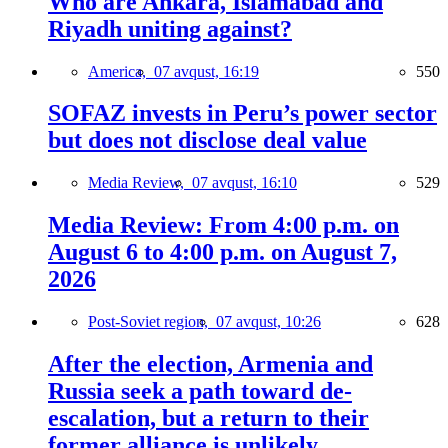
Who are Ankara, Islamabad and
Riyadh uniting against?
America,
07 avqust, 16:19
550
SOFAZ invests in Peru’s power sector
but does not disclose deal value
Media Review,
07 avqust, 16:10
529
Media Review: From 4:00 p.m. on
August 6 to 4:00 p.m. on August 7,
2026
Post-Soviet region,
07 avqust, 10:26
628
After the election, Armenia and
Russia seek a path toward de-
escalation, but a return to their
former alliance is unlikely