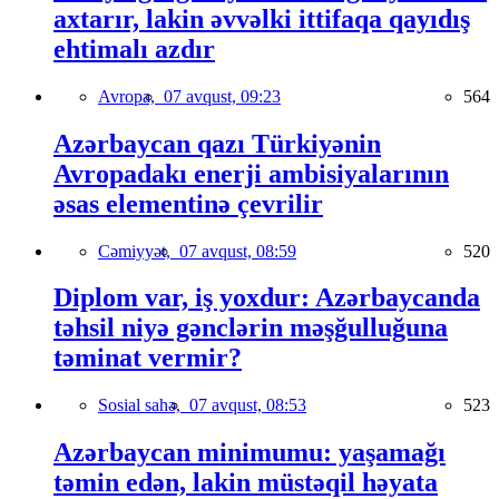
axtarır, lakin əvvəlki ittifaqa qayıdış
ehtimalı azdır
Avropa,
07 avqust, 09:23
564
Azərbaycan qazı Türkiyənin
Avropadakı enerji ambisiyalarının
əsas elementinə çevrilir
Cəmiyyət,
07 avqust, 08:59
520
Diplom var, iş yoxdur: Azərbaycanda
təhsil niyə gənclərin məşğulluğuna
təminat vermir?
Sosial sahə,
07 avqust, 08:53
523
Azərbaycan minimumu: yaşamağı
təmin edən, lakin müstəqil həyata