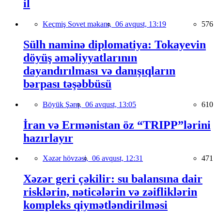
il
Keçmiş Sovet məkanı,
06 avqust, 13:19
576
Sülh naminə diplomatiya: Tokayevin
döyüş əməliyyatlarının
dayandırılması və danışıqların
bərpası təşəbbüsü
Böyük Şərq,
06 avqust, 13:05
610
İran və Ermənistan öz “TRIPP”lərini
hazırlayır
Xəzər hövzəsi,
06 avqust, 12:31
471
Xəzər geri çəkilir: su balansına dair
risklərin, nəticələrin və zəifliklərin
kompleks qiymətləndirilməsi