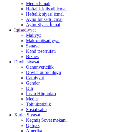
Media İcmalı
Həftəlik iqtisadi icmal
Həftəlik siyasi icmal
Aylıq İqtisadi İcmal
Aylıq Siyasi İcmal
İqtisadiyyat
Maliyyə
Makroiqtisadiyyat
Sənaye
Kənd təsərrüfatı
Biznes
Daxili siyasət
Qanunvericilik
Dövlət quruculuğu
Cəmiyyət
Gender
Din
İnsan Hüquqları
Media
Təhlükəsizlik
Sosial sahə
Xarici Siyasət
Keçmiş Sovet məkanı
Qafqaz
Amerika