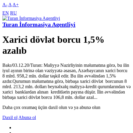
A-
A
A+
EN
RU
Turan İnformasiya Agentliyi
Xarici dövlət borcu 1,5%
azalıb
Bakı/03.12.20/Turan: Maliyyə Nazirliyinin məlumatına görə, bu ilin
iyul ayının birinə olan vəziyyətə əsasən, Azərbaycanın xarici borcu
8 mlrd. 958,2 mln. dollar təşkil edir. Bu ilin əvvəlindən 1,5%
azdır.Qurumun məlumatına görə, birbaşa xarici dövlət borcunun 8
mlrd. 213,2 mln. dolları beynəlxalq maliyyə-kredit qurumlarından və
xarici banklardan alınan kreditlərin payına düşür. İlin əvvəlindən
birbaşa xarici dövlət borcu 106,8 mln. dollar azal...
Daha çox oxumaq üçün daxil olun və ya abunə olun
Daxil ol
Abunə ol