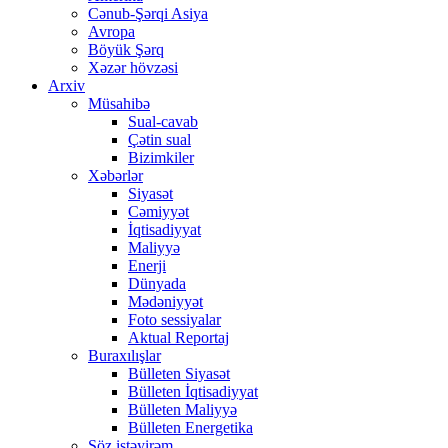
Cənub-Şərqi Asiya
Avropa
Böyük Şərq
Xəzər hövzəsi
Arxiv
Müsahibə
Sual-cavab
Çətin sual
Bizimkiler
Xəbərlər
Siyasət
Cəmiyyət
İqtisadiyyat
Maliyyə
Enerji
Dünyada
Mədəniyyət
Foto sessiyalar
Aktual Reportaj
Buraxılışlar
Bülleten Siyasət
Bülleten İqtisadiyyat
Bülleten Maliyyə
Bülleten Energetika
Söz istəyirəm