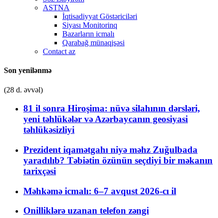
ASTNA
İqtisadiyyat Göstəriciləri
Siyası Monitorinq
Bazarların icmalı
Qarabağ münaqişəsi
Contact az
Son yenilənmə
(28 d. əvvəl)
81 il sonra Hiroşima: nüvə silahının dərsləri,
yeni təhlükələr və Azərbaycanın geosiyasi
təhlükəsizliyi
Prezident iqamətgahı niyə məhz Zuğulbada
yaradılıb? Təbiətin özünün seçdiyi bir məkanın
tarixçəsi
Məhkəmə icmalı: 6–7 avqust 2026-cı il
Onilliklərə uzanan telefon zəngi