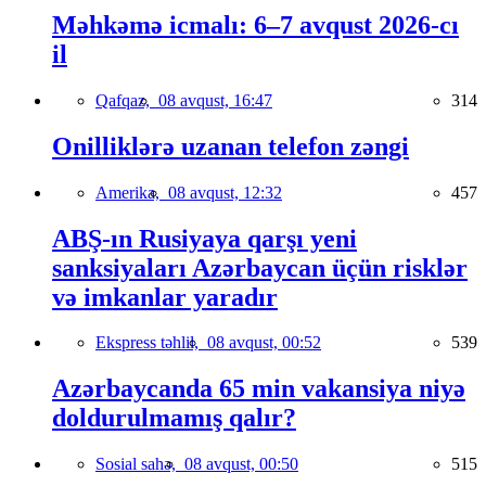
Məhkəmə icmalı: 6–7 avqust 2026-cı
il
Qafqaz,
08 avqust, 16:47
314
Onilliklərə uzanan telefon zəngi
Amerika,
08 avqust, 12:32
457
ABŞ-ın Rusiyaya qarşı yeni
sanksiyaları Azərbaycan üçün risklər
və imkanlar yaradır
Ekspress təhlil,
08 avqust, 00:52
539
Azərbaycanda 65 min vakansiya niyə
doldurulmamış qalır?
Sosial sahə,
08 avqust, 00:50
515