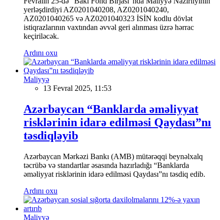
Fevralın 25-də "Bakı Fond Birjası"nda Maliyyə Nazirliyinin
yerləşdirdiyi AZ0201040208, AZ0201040240,
AZ0201040265 və AZ0201040323 İSİN kodlu dövlət
istiqrazlarının vaxtından əvvəl geri alınması üzrə hərrac
keçiriləcək.
Ardını oxu
Maliyyə
13 Fevral 2025, 11:53
Azərbaycan “Banklarda əməliyyat
risklərinin idarə edilməsi Qaydası”nı
təsdiqləyib
Azərbaycan Mərkəzi Bankı (AMB) mütərəqqi beynəlxalq
təcrübə və standartlar əsasında hazırladığı “Banklarda
əməliyyat risklərinin idarə edilməsi Qaydası”nı təsdiq edib.
Ardını oxu
Maliyyə