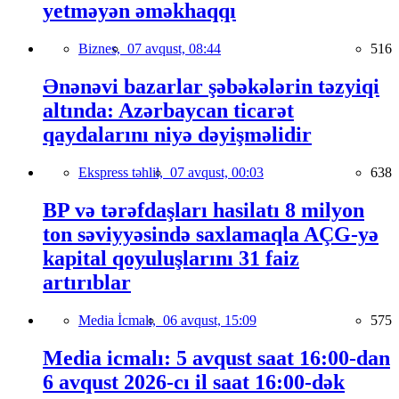
yetməyən əməkhaqqı
Biznes,
07 avqust, 08:44
516
Ənənəvi bazarlar şəbəkələrin təzyiqi
altında: Azərbaycan ticarət
qaydalarını niyə dəyişməlidir
Ekspress təhlil,
07 avqust, 00:03
638
BP və tərəfdaşları hasilatı 8 milyon
ton səviyyəsində saxlamaqla AÇG-yə
kapital qoyuluşlarını 31 faiz
artırıblar
Media İcmalı,
06 avqust, 15:09
575
Media icmalı: 5 avqust saat 16:00-dan
6 avqust 2026-cı il saat 16:00-dək