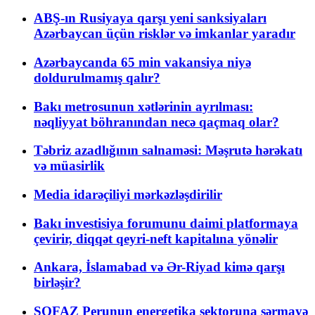
ABŞ-ın Rusiyaya qarşı yeni sanksiyaları
Azərbaycan üçün risklər və imkanlar yaradır
Azərbaycanda 65 min vakansiya niyə
doldurulmamış qalır?
Bakı metrosunun xətlərinin ayrılması:
nəqliyyat böhranından necə qaçmaq olar?
Təbriz azadlığının salnaməsi: Məşrutə hərəkatı
və müasirlik
Media idarəçiliyi mərkəzləşdirilir
Bakı investisiya forumunu daimi platformaya
çevirir, diqqət qeyri-neft kapitalına yönəlir
Ankara, İslamabad və Ər-Riyad kimə qarşı
birləşir?
SOFAZ Perunun energetika sektoruna sərmayə