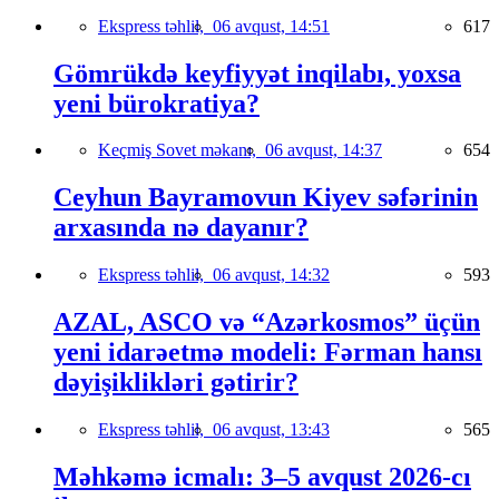
Ekspress təhlil,
06 avqust, 14:51
617
Gömrükdə keyfiyyət inqilabı, yoxsa
yeni bürokratiya?
Keçmiş Sovet məkanı,
06 avqust, 14:37
654
Ceyhun Bayramovun Kiyev səfərinin
arxasında nə dayanır?
Ekspress təhlil,
06 avqust, 14:32
593
AZAL, ASCO və “Azərkosmos” üçün
yeni idarəetmə modeli: Fərman hansı
dəyişiklikləri gətirir?
Ekspress təhlil,
06 avqust, 13:43
565
Məhkəmə icmalı: 3–5 avqust 2026-cı