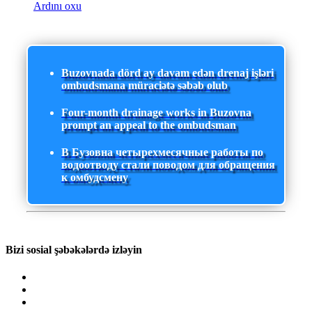
Ardını oxu
Buzovnada dörd ay davam edən drenaj işləri
ombudsmana müraciətə səbəb olub
Four-month drainage works in Buzovna
prompt an appeal to the ombudsman
В Бузовна четырехмесячные работы по
водоотводу стали поводом для обращения
к омбудсмену
Bizi sosial şəbəkələrdə izləyin