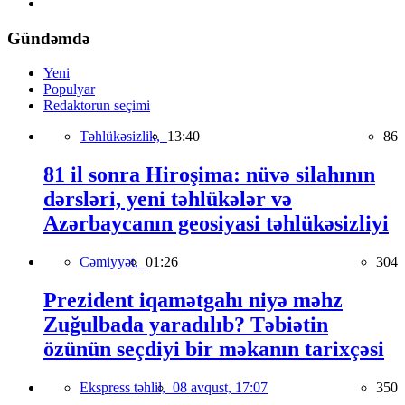
Gündəmdə
Yeni
Populyar
Redaktorun seçimi
Təhlükəsizlik,
13:40
86
81 il sonra Hiroşima: nüvə silahının
dərsləri, yeni təhlükələr və
Azərbaycanın geosiyasi təhlükəsizliyi
Cəmiyyət,
01:26
304
Prezident iqamətgahı niyə məhz
Zuğulbada yaradılıb? Təbiətin
özünün seçdiyi bir məkanın tarixçəsi
Ekspress təhlil,
08 avqust, 17:07
350