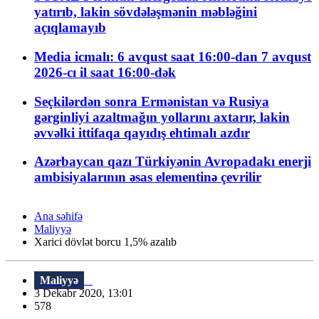
yatırıb, lakin sövdələşmənin məbləğini
açıqlamayıb
Media icmalı: 6 avqust saat 16:00-dan 7 avqust
2026-cı il saat 16:00-dək
Seçkilərdən sonra Ermənistan və Rusiya
gərginliyi azaltmağın yollarını axtarır, lakin
əvvəlki ittifaqa qayıdış ehtimalı azdır
Azərbaycan qazı Türkiyənin Avropadakı enerji
ambisiyalarının əsas elementinə çevrilir
Ana səhifə
Maliyyə
Xarici dövlət borcu 1,5% azalıb
Maliyyə
3 Dekabr 2020, 13:01
578