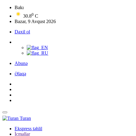
Bakı
0
30.8
C
Bazar, 9 Avqust 2026
Daxil ol
Abunə
Əlaqə
Turan
Ekspress təhlil
İcmallar