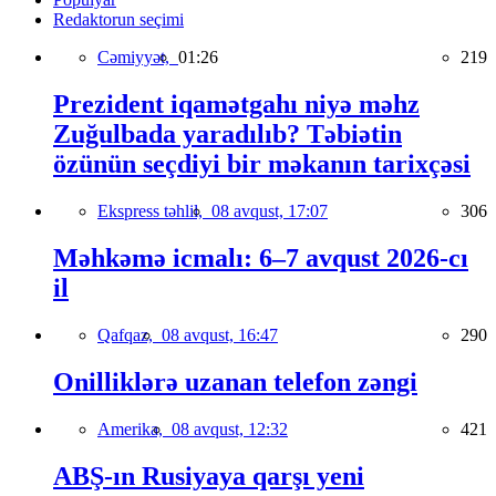
Redaktorun seçimi
Cəmiyyət,
01:26
219
Prezident iqamətgahı niyə məhz
Zuğulbada yaradılıb? Təbiətin
özünün seçdiyi bir məkanın tarixçəsi
Ekspress təhlil,
08 avqust, 17:07
306
Məhkəmə icmalı: 6–7 avqust 2026-cı
il
Qafqaz,
08 avqust, 16:47
290
Onilliklərə uzanan telefon zəngi
Amerika,
08 avqust, 12:32
421
ABŞ-ın Rusiyaya qarşı yeni