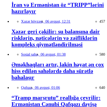
İran və Ermənistan öz “TRIPP”lərini
hazırlayır
Xəzər hövzəsi,
06 avqust, 12:31
457
Xəzər geri çəkilir: su balansına dair
risklərin, nəticələrin və zəifliklərin
kompleks qiymətləndirilməsi
Sosial sahə,
06 avqust, 01:38
580
Əməkhaqları artır, lakin həyat ən çox
hiss edilən sahələrdə daha sürətlə
bahalaşır
Qafqaz,
06 avqust, 01:06
640
“Tramp marşrutu” reallığa çevrilir:
Ermənistan Cənubi Qafqazı dəyişə