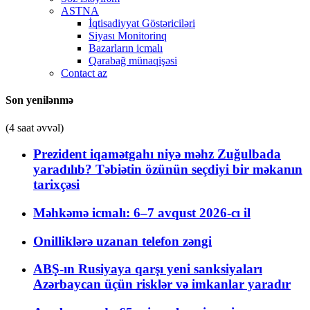
ASTNA
İqtisadiyyat Göstəriciləri
Siyası Monitorinq
Bazarların icmalı
Qarabağ münaqişəsi
Contact az
Son yenilənmə
(4 saat əvvəl)
Prezident iqamətgahı niyə məhz Zuğulbada
yaradılıb? Təbiətin özünün seçdiyi bir məkanın
tarixçəsi
Məhkəmə icmalı: 6–7 avqust 2026-cı il
Onilliklərə uzanan telefon zəngi
ABŞ-ın Rusiyaya qarşı yeni sanksiyaları
Azərbaycan üçün risklər və imkanlar yaradır