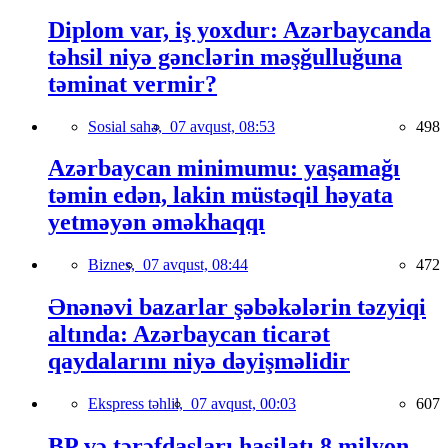
Diplom var, iş yoxdur: Azərbaycanda
təhsil niyə gənclərin məşğulluğuna
təminat vermir?
Sosial sahə,
07 avqust, 08:53
498
Azərbaycan minimumu: yaşamağı
təmin edən, lakin müstəqil həyata
yetməyən əməkhaqqı
Biznes,
07 avqust, 08:44
472
Ənənəvi bazarlar şəbəkələrin təzyiqi
altında: Azərbaycan ticarət
qaydalarını niyə dəyişməlidir
Ekspress təhlil,
07 avqust, 00:03
607
BP və tərəfdaşları hasilatı 8 milyon