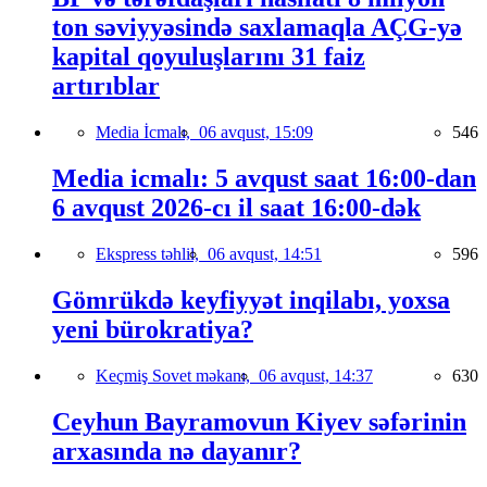
ton səviyyəsində saxlamaqla AÇG-yə
kapital qoyuluşlarını 31 faiz
artırıblar
Media İcmalı,
06 avqust, 15:09
546
Media icmalı: 5 avqust saat 16:00-dan
6 avqust 2026-cı il saat 16:00-dək
Ekspress təhlil,
06 avqust, 14:51
596
Gömrükdə keyfiyyət inqilabı, yoxsa
yeni bürokratiya?
Keçmiş Sovet məkanı,
06 avqust, 14:37
630
Ceyhun Bayramovun Kiyev səfərinin
arxasında nə dayanır?