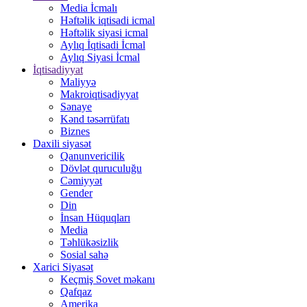
Media İcmalı
Həftəlik iqtisadi icmal
Həftəlik siyasi icmal
Aylıq İqtisadi İcmal
Aylıq Siyasi İcmal
İqtisadiyyat
Maliyyə
Makroiqtisadiyyat
Sənaye
Kənd təsərrüfatı
Biznes
Daxili siyasət
Qanunvericilik
Dövlət quruculuğu
Cəmiyyət
Gender
Din
İnsan Hüquqları
Media
Təhlükəsizlik
Sosial sahə
Xarici Siyasət
Keçmiş Sovet məkanı
Qafqaz
Amerika