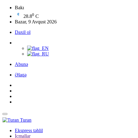
Bakı
0
28.8
C
Bazar, 9 Avqust 2026
Daxil ol
Abunə
Əlaqə
Turan
Ekspress təhlil
İcmallar