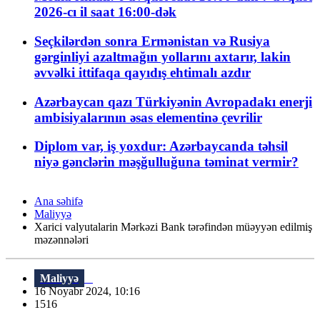
2026-cı il saat 16:00-dək
Seçkilərdən sonra Ermənistan və Rusiya
gərginliyi azaltmağın yollarını axtarır, lakin
əvvəlki ittifaqa qayıdış ehtimalı azdır
Azərbaycan qazı Türkiyənin Avropadakı enerji
ambisiyalarının əsas elementinə çevrilir
Diplom var, iş yoxdur: Azərbaycanda təhsil
niyə gənclərin məşğulluğuna təminat vermir?
Ana səhifə
Maliyyə
Xarici valyutalarin Mərkəzi Bank tərəfindən müəyyən edilmiş
məzənnələri
Maliyyə
16 Noyabr 2024, 10:16
1516