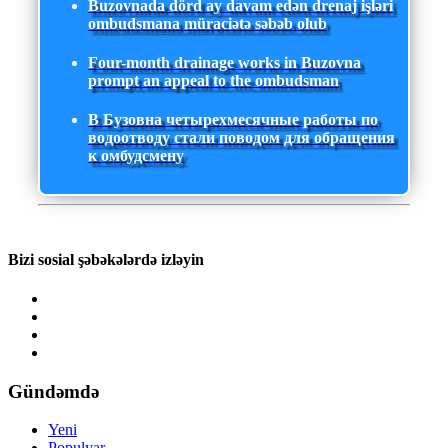
Buzovnada dörd ay davam edən drenaj işləri
ombudsmana müraciətə səbəb olub
Four-month drainage works in Buzovna
prompt an appeal to the ombudsman
В Бузовна четырехмесячные работы по
водоотводу стали поводом для обращения
к омбудсмену
Bizi sosial şəbəkələrdə izləyin
Gündəmdə
Yeni
Populyar