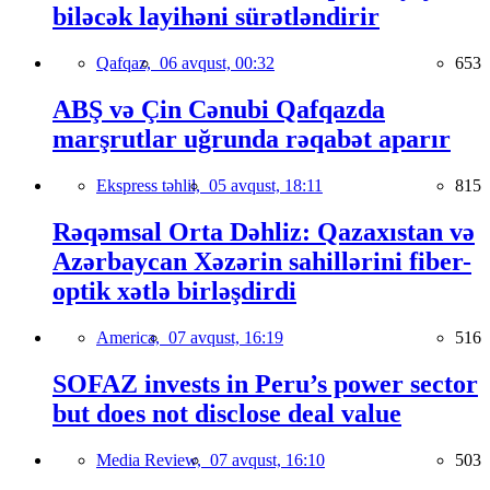
biləcək layihəni sürətləndirir
Qafqaz,
06 avqust, 00:32
653
ABŞ və Çin Cənubi Qafqazda
marşrutlar uğrunda rəqabət aparır
Ekspress təhlil,
05 avqust, 18:11
815
Rəqəmsal Orta Dəhliz: Qazaxıstan və
Azərbaycan Xəzərin sahillərini fiber-
optik xətlə birləşdirdi
America,
07 avqust, 16:19
516
SOFAZ invests in Peru’s power sector
but does not disclose deal value
Media Review,
07 avqust, 16:10
503