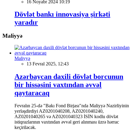
16 Noyabr 2024 10:19
Dövlət bankı innovasiya şirkəti
yaradır
Maliyyə
Maliyyə
13 Fevral 2025, 12:43
Azərbaycan daxili dövlət borcunun
bir hissəsini vaxtından əvvəl
qaytaracaq
Fevralın 25-də "Bakı Fond Birjası"nda Maliyyə Nazirliyinin
yerləşdirdiyi AZ0201040208, AZ0201040240,
AZ0201040265 və AZ0201040323 İSİN kodlu dövlət
istiqrazlarının vaxtından əvvəl geri alınması üzrə hərrac
keçiriləcək.