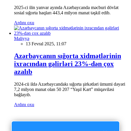
2025-ci ilin yanvar ayında Azərbaycanda məcburi dövlət
sosial sığorta haqları 443,4 milyon manat təşkil edib.
Ardını oxu
Maliyyə
13 Fevral 2025, 11:07
Azərbaycanın sığorta xidmətlərinin
ixracından gəlirləri 23%-dən çox
azalıb
2024-cü ildə Azərbaycandakı sığorta şirkətləri ümumi dəyəri
7,2 milyon manat olan 50 207 “Yaşıl Kart” müqaviləsi
bağlayıb.
Ardını oxu