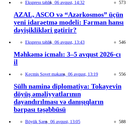
Ekspress təhlil,
06 avqust, 14:32
573
AZAL, ASCO və “Azərkosmos” üçün
yeni idarəetmə modeli: Fərman hansı
dəyişiklikləri gətirir?
Ekspress təhlil,
06 avqust, 13:43
546
Məhkəmə icmalı: 3–5 avqust 2026-cı
il
Keçmiş Sovet məkanı,
06 avqust, 13:19
556
Sülh naminə diplomatiya: Tokayevin
döyüş əməliyyatlarının
dayandırılması və danışıqların
bərpası təşəbbüsü
Böyük Şərq,
06 avqust, 13:05
588