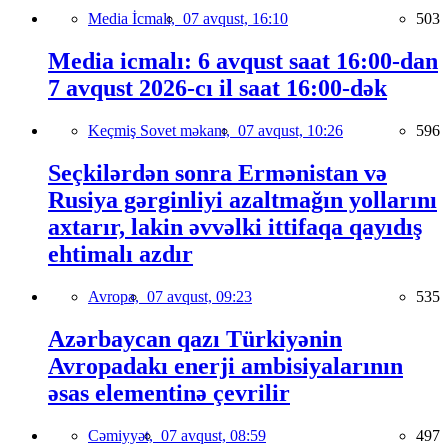
Media İcmalı,
07 avqust, 16:10
503
Media icmalı: 6 avqust saat 16:00-dan
7 avqust 2026-cı il saat 16:00-dək
Keçmiş Sovet məkanı,
07 avqust, 10:26
596
Seçkilərdən sonra Ermənistan və
Rusiya gərginliyi azaltmağın yollarını
axtarır, lakin əvvəlki ittifaqa qayıdış
ehtimalı azdır
Avropa,
07 avqust, 09:23
535
Azərbaycan qazı Türkiyənin
Avropadakı enerji ambisiyalarının
əsas elementinə çevrilir
Cəmiyyət,
07 avqust, 08:59
497