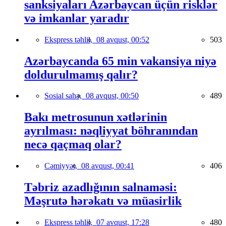
sanksiyaları Azərbaycan üçün risklər
və imkanlar yaradır
Ekspress təhlil,
08 avqust, 00:52
503
Azərbaycanda 65 min vakansiya niyə
doldurulmamış qalır?
Sosial sahə,
08 avqust, 00:50
489
Bakı metrosunun xətlərinin
ayrılması: nəqliyyat böhranından
necə qaçmaq olar?
Cəmiyyət,
08 avqust, 00:41
406
Təbriz azadlığının salnaməsi:
Məşrutə hərəkatı və müasirlik
Ekspress təhlil,
07 avqust, 17:28
480