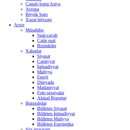
Cənub-Şərqi Asiya
Avropa
Böyük Şərq
Xəzər hövzəsi
Arxiv
Müsahibə
Sual-cavab
Çətin sual
Bizimkiler
Xəbərlər
Siyasət
Cəmiyyət
İqtisadiyyat
Maliyyə
Enerji
Dünyada
Mədəniyyət
Foto sessiyalar
Aktual Reportaj
Buraxılışlar
Bülleten Siyasət
Bülleten İqtisadiyyat
Bülleten Maliyyə
Bülleten Energetika
Söz istəyirəm