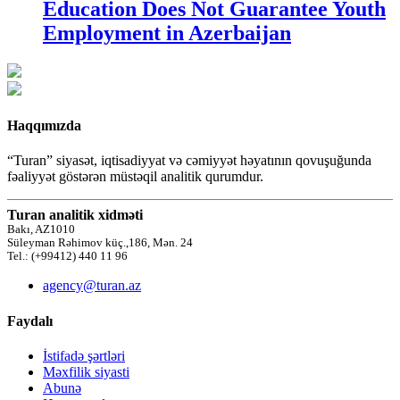
Education Does Not Guarantee Youth
Employment in Azerbaijan
Haqqımızda
“Turan” siyasət, iqtisadiyyat və cəmiyyət həyatının qovuşuğunda
fəaliyyət göstərən müstəqil analitik qurumdur.
Turan analitik xidməti
Bakı, AZ1010
Süleyman Rəhimov küç.,186, Mən. 24
Tel.: (+99412) 440 11 96
agency@turan.az
Faydalı
İstifadə şərtləri
Məxfilik siyasti
Abunə