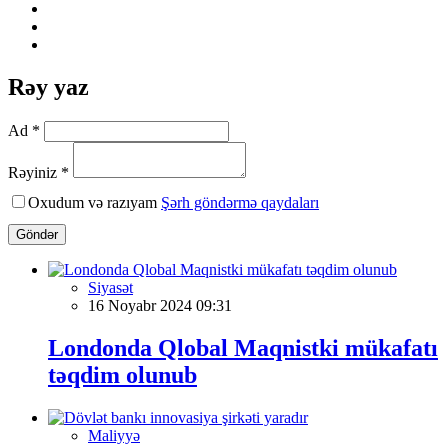
Rəy yaz
Ad *
Rəyiniz *
Oxudum və razıyam
Şərh göndərmə qaydaları
Göndər
Siyasət
16 Noyabr 2024 09:31
Londonda Qlobal Maqnistki mükafatı
təqdim olunub
Maliyyə