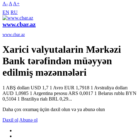
A-
A
A+
EN
RU
www.cbar.az
www.cbar.az
Xarici valyutalarin Mərkəzi
Bank tərəfindən müəyyən
edilmiş məzənnələri
1 ABŞ dolları USD 1,7 1 Avro EUR 1,7918 1 Avstraliya dolları
AUD 1,0985 1 Argentina pesosu ARS 0,0017 1 Belarus rublu BYN
0,5104 1 Braziliya rialı BRL 0,29...
Daha çox oxumaq üçün daxil olun və ya abunə olun
Daxil ol
Abunə ol