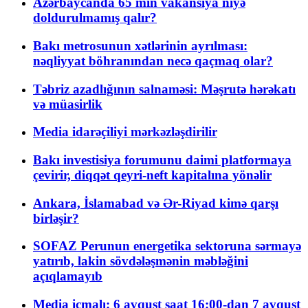
Azərbaycanda 65 min vakansiya niyə
doldurulmamış qalır?
Bakı metrosunun xətlərinin ayrılması:
nəqliyyat böhranından necə qaçmaq olar?
Təbriz azadlığının salnaməsi: Məşrutə hərəkatı
və müasirlik
Media idarəçiliyi mərkəzləşdirilir
Bakı investisiya forumunu daimi platformaya
çevirir, diqqət qeyri-neft kapitalına yönəlir
Ankara, İslamabad və Ər-Riyad kimə qarşı
birləşir?
SOFAZ Perunun energetika sektoruna sərmayə
yatırıb, lakin sövdələşmənin məbləğini
açıqlamayıb
Media icmalı: 6 avqust saat 16:00-dan 7 avqust