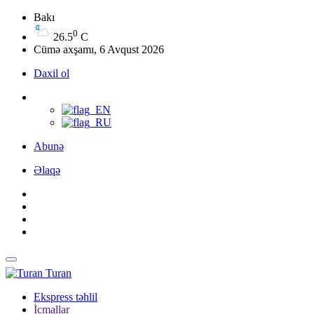
Bakı
0
26.5
C
Cümə axşamı, 6 Avqust 2026
Daxil ol
Abunə
Əlaqə
Turan
Ekspress təhlil
İcmallar