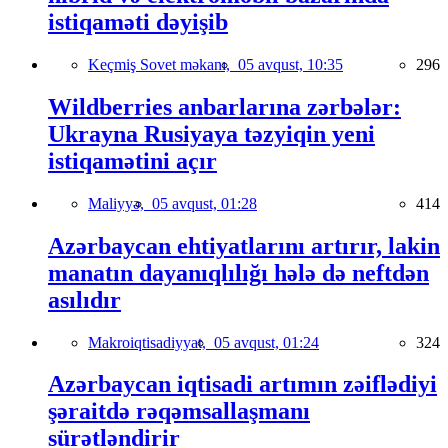
istiqaməti dəyişib
Keçmiş Sovet məkanı,
05 avqust, 10:35
296
Wildberries anbarlarına zərbələr:
Ukrayna Rusiyaya təzyiqin yeni
istiqamətini açır
Maliyyə,
05 avqust, 01:28
414
Azərbaycan ehtiyatlarını artırır, lakin
manatın dayanıqlılığı hələ də neftdən
asılıdır
Makroiqtisadiyyat,
05 avqust, 01:24
324
Azərbaycan iqtisadi artımın zəiflədiyi
şəraitdə rəqəmsallaşmanı
sürətləndirir