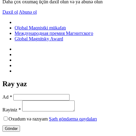
Daha çox oxumaq üçün daxil olun və ya abunə olun
Daxil ol
Abunə ol
Qlobal Maqnistki mükafatı
Международная премия Магнитского
Global Magnitsky Award
Rəy yaz
Ad *
Rəyiniz *
Oxudum və razıyam
Şərh göndərmə qaydaları
Göndər