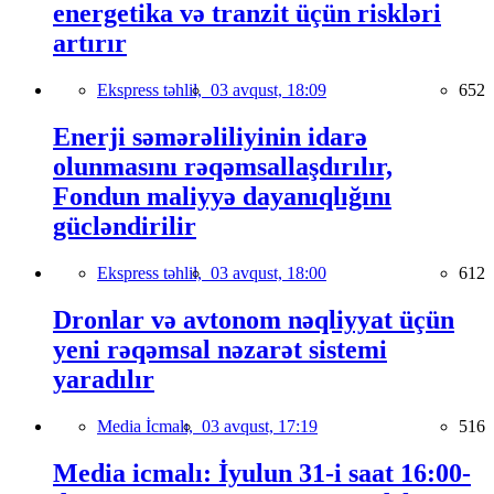
energetika və tranzit üçün riskləri
artırır
Ekspress təhlil,
03 avqust, 18:09
652
Enerji səmərəliliyinin idarə
olunmasını rəqəmsallaşdırılır,
Fondun maliyyə dayanıqlığını
gücləndirilir
Ekspress təhlil,
03 avqust, 18:00
612
Dronlar və avtonom nəqliyyat üçün
yeni rəqəmsal nəzarət sistemi
yaradılır
Media İcmalı,
03 avqust, 17:19
516
Media icmalı: İyulun 31-i saat 16:00-