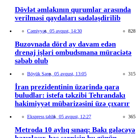
Dövlət əmlakının qurumlar arasında
verilməsi qaydaları sadələşdirilib
Cəmiyyət,
05 avqust, 14:30
828
Buzovnada dörd ay davam edən
drenaj işləri ombudsmana müraciətə
səbəb olub
Böyük Şərq,
05 avqust, 13:05
315
İran prezidentinin üzərində qara
buludlar: istefa təkzibi Tehrandakı
hakimiyyət mübarizəsini üzə çıxarır
Ekspress təhlil,
05 avqust, 12:27
365
Metroda 10 aylıq sınaq: Bakı gələcəyə
hazırlaşır, bəs sərnişin bu günün