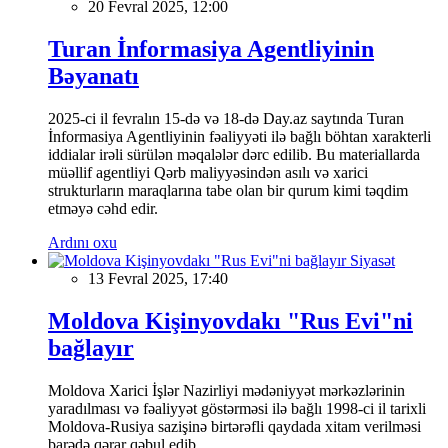
20 Fevral 2025, 12:00
Turan İnformasiya Agentliyinin
Bəyanatı
2025-ci il fevralın 15-də və 18-də Day.az saytında Turan
İnformasiya Agentliyinin fəaliyyəti ilə bağlı böhtan xarakterli
iddialar irəli sürülən məqalələr dərc edilib. Bu materiallarda
müəllif agentliyi Qərb maliyyəsindən asılı və xarici
strukturların maraqlarına tabe olan bir qurum kimi təqdim
etməyə cəhd edir.
Ardını oxu
Siyasət
13 Fevral 2025, 17:40
Moldova Kişinyovdakı "Rus Evi"ni
bağlayır
Moldova Xarici İşlər Nazirliyi mədəniyyət mərkəzlərinin
yaradılması və fəaliyyət göstərməsi ilə bağlı 1998-ci il tarixli
Moldova-Rusiya sazişinə birtərəfli qaydada xitam verilməsi
barədə qərar qəbul edib.