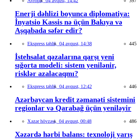
Avropa,
04 avqust, 14:42
397
Enerji dəhlizi boyunca diplomatiya:
İnyatsio Kassis nə üçün Bakıya və
Aşqabada səfər edir?
Ekspress təhlil,
04 avqust, 14:38
445
İstehsalat qəzalarına qarşı yeni
sığorta modeli: sistem yenilənir,
risklər azalacaqmı?
Ekspress təhlil,
04 avqust, 12:42
446
Azərbaycan kredit zəmanəti sistemini
regionlar və Qarabağ üçün yeniləyir
Xəzər hövzəsi,
04 avqust, 00:48
486
Xəzərdə hərbi balans: texnoloji yarış