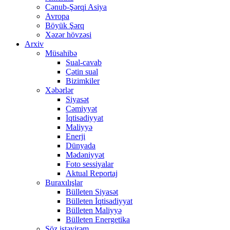
Cənub-Şərqi Asiya
Avropa
Böyük Şərq
Xəzər hövzəsi
Arxiv
Müsahibə
Sual-cavab
Çətin sual
Bizimkiler
Xəbərlər
Siyasət
Cəmiyyət
İqtisadiyyat
Maliyyə
Enerji
Dünyada
Mədəniyyət
Foto sessiyalar
Aktual Reportaj
Buraxılışlar
Bülleten Siyasət
Bülleten İqtisadiyyat
Bülleten Maliyyə
Bülleten Energetika
Söz istəyirəm