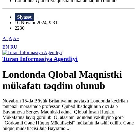
Londonda Qlobal Maqnistki mükafatı təqdim olunub
Siyasət
16 Noyabr 2024, 9:31
2230
A-
A
A+
EN
RU
Turan İnformasiya Agentliyi
Londonda Qlobal Maqnistki
mükafatı təqdim olunub
Noyabrın 15-də Böyük Britanıyanın paytaxtı Londonda keçirilən
təntənəli mərasimdə professor Qubad İbadoğlunun qızı Jalə
Bayramova Sergey Maqnitski adına Qlobal İnsan Haqları
Mükafatına layiq görülüb. O, atasının adından vəkilliyinə görə
“Görkəmli Gənc Hüquq Müdafiəçisi” mükafatı ilə təltif edilib. Gənc
hüquq müdafiəçisi Jalə Bayramo...