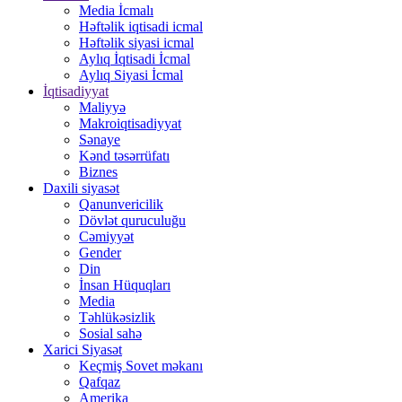
Media İcmalı
Həftəlik iqtisadi icmal
Həftəlik siyasi icmal
Aylıq İqtisadi İcmal
Aylıq Siyasi İcmal
İqtisadiyyat
Maliyyə
Makroiqtisadiyyat
Sənaye
Kənd təsərrüfatı
Biznes
Daxili siyasət
Qanunvericilik
Dövlət quruculuğu
Cəmiyyət
Gender
Din
İnsan Hüquqları
Media
Təhlükəsizlik
Sosial sahə
Xarici Siyasət
Keçmiş Sovet məkanı
Qafqaz
Amerika