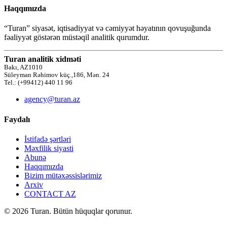
Haqqımızda
“Turan” siyasət, iqtisadiyyat və cəmiyyət həyatının qovuşuğunda
fəaliyyət göstərən müstəqil analitik qurumdur.
Turan analitik xidməti
Bakı, AZ1010
Süleyman Rəhimov küç.,186, Mən. 24
Tel.: (+99412) 440 11 96
agency@turan.az
Faydalı
İstifadə şərtləri
Məxfilik siyasti
Abunə
Haqqımızda
Bizim mütəxəssislərimiz
Arxiv
CONTACT AZ
© 2026 Turan. Bütün hüquqlar qorunur.