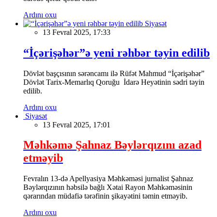
Ardını oxu
Siyasət
13 Fevral 2025, 17:33
“İçərişəhər”ə yeni rəhbər təyin edilib
Dövlət başçısının sərəncamı ilə Rüfət Mahmud “İçərişəhər”
Dövlət Tarix-Memarlıq Qoruğu İdarə Heyətinin sədri təyin
edilib.
Ardını oxu
Siyasət
13 Fevral 2025, 17:01
Məhkəmə Şahnaz Bəylərqızını azad
etməyib
Fevralın 13-də Apellyasiya Məhkəməsi jurnalist Şahnaz
Bəylərqızının həbsilə bağlı Xətai Rayon Məhkəməsinin
qərarından müdafiə tərəfinin şikayətini təmin etməyib.
Ardını oxu