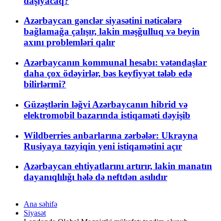
daşıyacaq?
Azərbaycan gənclər siyasətini nəticələrə
bağlamağa çalışır, lakin məşğulluq və beyin
axını problemləri qalır
Azərbaycanın kommunal hesabı: vətəndaşlar
daha çox ödəyirlər, bəs keyfiyyət tələb edə
bilirlərmi?
Güzəştlərin ləğvi Azərbaycanın hibrid və
elektromobil bazarında istiqaməti dəyişib
Wildberries anbarlarına zərbələr: Ukrayna
Rusiyaya təzyiqin yeni istiqamətini açır
Azərbaycan ehtiyatlarını artırır, lakin manatın
dayanıqlılığı hələ də neftdən asılıdır
Ana səhifə
Siyasət