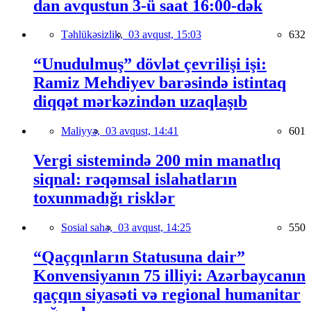
dan avqustun 3-ü saat 16:00-dək
Təhlükəsizlik,
03 avqust, 15:03
632
“Unudulmuş” dövlət çevrilişi işi:
Ramiz Mehdiyev barəsində istintaq
diqqət mərkəzindən uzaqlaşıb
Maliyyə,
03 avqust, 14:41
601
Vergi sistemində 200 min manatlıq
siqnal: rəqəmsal islahatların
toxunmadığı risklər
Sosial sahə,
03 avqust, 14:25
550
“Qaçqınların Statusuna dair”
Konvensiyanın 75 illiyi: Azərbaycanın
qaçqın siyasəti və regional humanitar