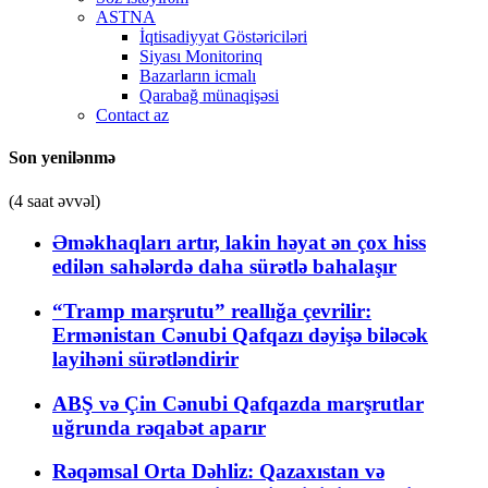
ASTNA
İqtisadiyyat Göstəriciləri
Siyası Monitorinq
Bazarların icmalı
Qarabağ münaqişəsi
Contact az
Son yenilənmə
(4 saat əvvəl)
Əməkhaqları artır, lakin həyat ən çox hiss
edilən sahələrdə daha sürətlə bahalaşır
“Tramp marşrutu” reallığa çevrilir:
Ermənistan Cənubi Qafqazı dəyişə biləcək
layihəni sürətləndirir
ABŞ və Çin Cənubi Qafqazda marşrutlar
uğrunda rəqabət aparır
Rəqəmsal Orta Dəhliz: Qazaxıstan və