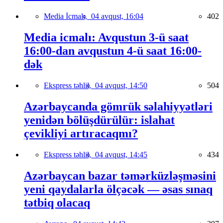
Media İcmalı,
04 avqust, 16:04
402
Media icmalı: Avqustun 3-ü saat
16:00-dan avqustun 4-ü saat 16:00-
dək
Ekspress təhlil,
04 avqust, 14:50
504
Azərbaycanda gömrük səlahiyyətləri
yenidən bölüşdürülür: islahat
çevikliyi artıracaqmı?
Ekspress təhlil,
04 avqust, 14:45
434
Azərbaycan bazar təmərküzləşməsini
yeni qaydalarla ölçəcək — əsas sınaq
tətbiq olacaq