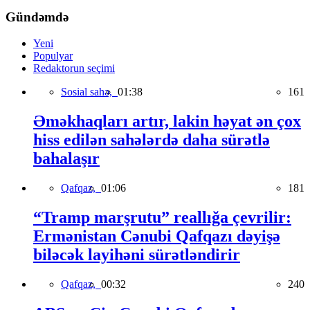
Gündəmdə
Yeni
Populyar
Redaktorun seçimi
Sosial sahə,
01:38
161
Əməkhaqları artır, lakin həyat ən çox
hiss edilən sahələrdə daha sürətlə
bahalaşır
Qafqaz,
01:06
181
“Tramp marşrutu” reallığa çevrilir:
Ermənistan Cənubi Qafqazı dəyişə
biləcək layihəni sürətləndirir
Qafqaz,
00:32
240