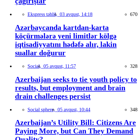
çağırışlar
Ekspress təhlil,
03 avqust, 14:18
670
Azərbaycanda kartdan-karta
köçürmələrə yeni limitlər kölgə
iqtisadiyyatını hədəfə alır, lakin
suallar doğurur
Social,
05 avqust, 11:57
328
Azerbaijan seeks to tie youth policy to
results, but employment and brain
drain challenges persist
Social sphere,
05 avqust, 10:44
348
Azerbaijan’s Utility Bill: Citizens Are
Paying More, but Can They Demand
Quality?