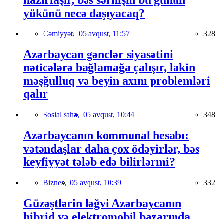
yükünü necə daşıyacaq?
Cəmiyyət,
05 avqust, 11:57
328
Azərbaycan gənclər siyasətini
nəticələrə bağlamağa çalışır, lakin
məşğulluq və beyin axını problemləri
qalır
Sosial sahə,
05 avqust, 10:44
348
Azərbaycanın kommunal hesabı:
vətəndaşlar daha çox ödəyirlər, bəs
keyfiyyət tələb edə bilirlərmi?
Biznes,
05 avqust, 10:39
332
Güzəştlərin ləğvi Azərbaycanın
hibrid və elektromobil bazarında