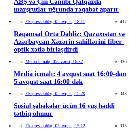
ABŞ və Çin Cənubi Qafqazda
marşrutlar uğrunda rəqabət aparır
Ekspress təhlil,
05 avqust, 18:11
417
Rəqəmsal Orta Dəhliz: Qazaxıstan və
Azərbaycan Xəzərin sahillərini fiber-
optik xətlə birləşdirdi
Media İcmalı,
05 avqust, 16:37
336
Media icmalı: 4 avqust saat 16:00-dan
5 avqust saat 16:00-dək
Ekspress təhlil,
05 avqust, 15:29
348
Sosial şəbəkələr üçün 16 yaş həddi
tətbiq olunur
Ekspress təhlil,
05 avqust, 15:12
315