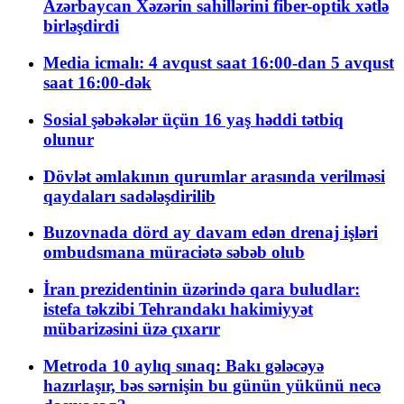
Azərbaycan Xəzərin sahillərini fiber-optik xətlə
birləşdirdi
Media icmalı: 4 avqust saat 16:00-dan 5 avqust
saat 16:00-dək
Sosial şəbəkələr üçün 16 yaş həddi tətbiq
olunur
Dövlət əmlakının qurumlar arasında verilməsi
qaydaları sadələşdirilib
Buzovnada dörd ay davam edən drenaj işləri
ombudsmana müraciətə səbəb olub
İran prezidentinin üzərində qara buludlar:
istefa təkzibi Tehrandakı hakimiyyət
mübarizəsini üzə çıxarır
Metroda 10 aylıq sınaq: Bakı gələcəyə
hazırlaşır, bəs sərnişin bu günün yükünü necə