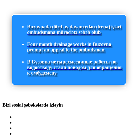
Buzovnada dörd ay davam edən drenaj işləri
ombudsmana müraciətə səbəb olub
Four-month drainage works in Buzovna
prompt an appeal to the ombudsman
В Бузовна четырехмесячные работы по
водоотводу стали поводом для обращения
к омбудсмену
Bizi sosial şəbəkələrdə izləyin