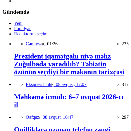
Gündəmdə
Yeni
Populyar
Redaktorun seçimi
Cəmiyyət,
01:26
235
Prezident iqamətgahı niyə məhz
Zuğulbada yaradılıb? Təbiətin
özünün seçdiyi bir məkanın tarixçəsi
Ekspress təhlil,
08 avqust, 17:07
317
Məhkəmə icmalı: 6–7 avqust 2026-cı
il
Qafqaz,
08 avqust, 16:47
297
Onilliklərə uzanan telefon zəngi