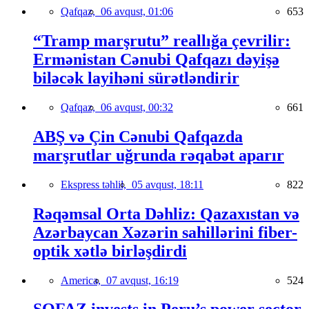
Qafqaz,
06 avqust, 01:06
653
“Tramp marşrutu” reallığa çevrilir:
Ermənistan Cənubi Qafqazı dəyişə
biləcək layihəni sürətləndirir
Qafqaz,
06 avqust, 00:32
661
ABŞ və Çin Cənubi Qafqazda
marşrutlar uğrunda rəqabət aparır
Ekspress təhlil,
05 avqust, 18:11
822
Rəqəmsal Orta Dəhliz: Qazaxıstan və
Azərbaycan Xəzərin sahillərini fiber-
optik xətlə birləşdirdi
America,
07 avqust, 16:19
524