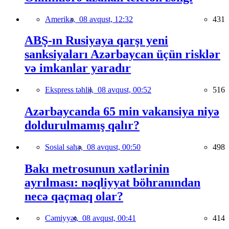
Amerika,
08 avqust, 12:32
431
ABŞ-ın Rusiyaya qarşı yeni
sanksiyaları Azərbaycan üçün risklər
və imkanlar yaradır
Ekspress təhlil,
08 avqust, 00:52
516
Azərbaycanda 65 min vakansiya niyə
doldurulmamış qalır?
Sosial sahə,
08 avqust, 00:50
498
Bakı metrosunun xətlərinin
ayrılması: nəqliyyat böhranından
necə qaçmaq olar?
Cəmiyyət,
08 avqust, 00:41
414