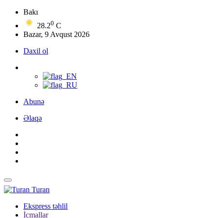
Bakı
0
28.2
C
Bazar, 9 Avqust 2026
Daxil ol
Abunə
Əlaqə
Turan
Ekspress təhlil
İcmallar