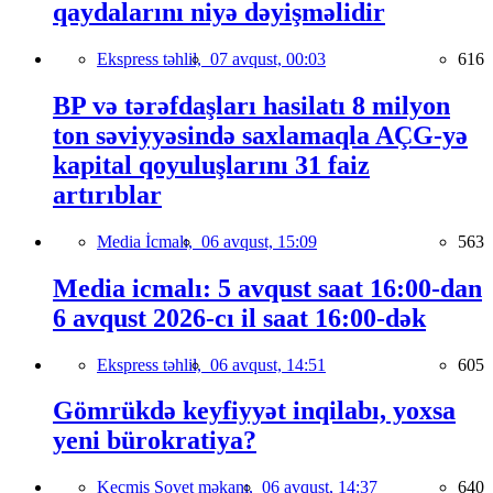
qaydalarını niyə dəyişməlidir
Ekspress təhlil,
07 avqust, 00:03
616
BP və tərəfdaşları hasilatı 8 milyon
ton səviyyəsində saxlamaqla AÇG-yə
kapital qoyuluşlarını 31 faiz
artırıblar
Media İcmalı,
06 avqust, 15:09
563
Media icmalı: 5 avqust saat 16:00-dan
6 avqust 2026-cı il saat 16:00-dək
Ekspress təhlil,
06 avqust, 14:51
605
Gömrükdə keyfiyyət inqilabı, yoxsa
yeni bürokratiya?
Keçmiş Sovet məkanı,
06 avqust, 14:37
640