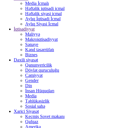
Media İcmalı
Həftəlik iqtisadi icmal
Həftəlik siyasi icmal
Aylıq İqtisadi İcmal
Aylıq Siyasi İcmal
İqtisadiyyat
Maliyyə
Makroiqtisadiyyat
Sənaye
Kənd təsərrüfatı
Biznes
Daxili siyasət
Qanunvericilik
Dövlət quruculuğu
Cəmiyyət
Gender
Din
İnsan Hüquqları
Media
Təhlükəsizlik
Sosial sahə
Xarici Siyasət
Keçmiş Sovet məkanı
Qafqaz
Amerika