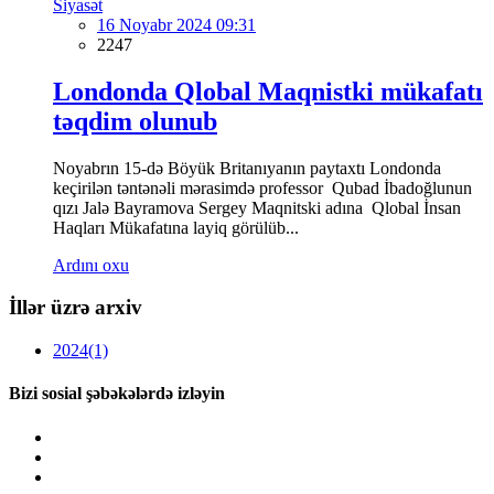
Siyasət
16 Noyabr 2024 09:31
2247
Londonda Qlobal Maqnistki mükafatı
təqdim olunub
Noyabrın 15-də Böyük Britanıyanın paytaxtı Londonda
keçirilən təntənəli mərasimdə professor Qubad İbadoğlunun
qızı Jalə Bayramova Sergey Maqnitski adına Qlobal İnsan
Haqları Mükafatına layiq görülüb...
Ardını oxu
İllər üzrə arxiv
2024
(1)
Bizi sosial şəbəkələrdə izləyin