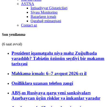
ASTNA
İqtisadiyyat Göstəriciləri
Siyası Monitorinq
Bazarların icmalı
Qarabağ münaqişəsi
Contact az
Son yenilənmə
(6 saat əvvəl)
Prezident iqamətgahı niyə məhz Zuğulbada
yaradılıb? Təbiətin özünün seçdiyi bir məkanın
tarixçəsi
Məhkəmə icmalı: 6–7 avqust 2026-cı il
Onilliklərə uzanan telefon zəngi
ABŞ-ın Rusiyaya qarşı yeni sanksiyaları
Azərbaycan üçün risklər və imkanlar yaradır