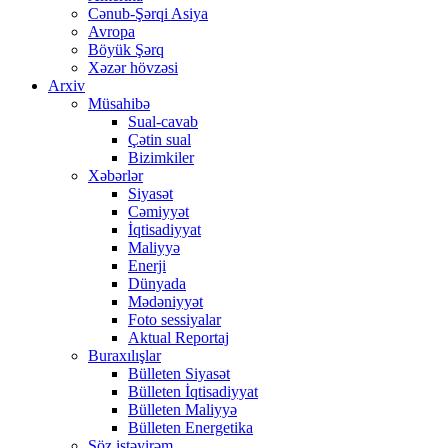
Cənub-Şərqi Asiya
Avropa
Böyük Şərq
Xəzər hövzəsi
Arxiv
Müsahibə
Sual-cavab
Çətin sual
Bizimkiler
Xəbərlər
Siyasət
Cəmiyyət
İqtisadiyyat
Maliyyə
Enerji
Dünyada
Mədəniyyət
Foto sessiyalar
Aktual Reportaj
Buraxılışlar
Bülleten Siyasət
Bülleten İqtisadiyyat
Bülleten Maliyyə
Bülleten Energetika
Söz istəyirəm