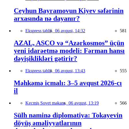
Ceyhun Bayramovun Kiyev səfərinin
arxasında nə dayanır?
Ekspress təhlil,
06 avqust, 14:32
581
AZAL, ASCO və “Azərkosmos” üçün
yeni idarəetmə modeli: Fərman hansı
dəyişiklikləri gətirir?
Ekspress təhlil,
06 avqust, 13:43
555
Məhkəmə icmalı: 3–5 avqust 2026-cı
il
Keçmiş Sovet məkanı,
06 avqust, 13:19
566
Sülh naminə diplomatiya: Tokayevin
döyüş əməliyyatlarının