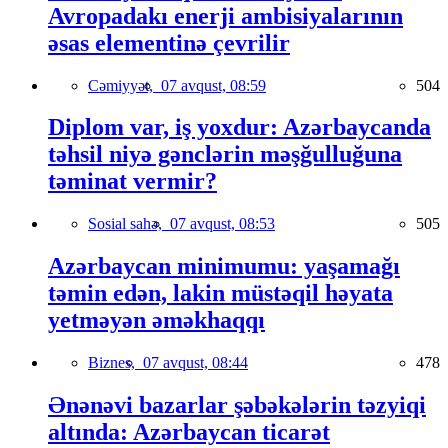
Avropadakı enerji ambisiyalarının
əsas elementinə çevrilir
Cəmiyyət,
07 avqust, 08:59
504
Diplom var, iş yoxdur: Azərbaycanda
təhsil niyə gənclərin məşğulluğuna
təminat vermir?
Sosial sahə,
07 avqust, 08:53
505
Azərbaycan minimumu: yaşamağı
təmin edən, lakin müstəqil həyata
yetməyən əməkhaqqı
Biznes,
07 avqust, 08:44
478
Ənənəvi bazarlar şəbəkələrin təzyiqi
altında: Azərbaycan ticarət