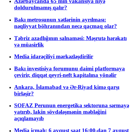
Azərbaycanda 65 min vakansiya niyə
doldurulmamış qalır?
Bakı metrosunun xətlərinin ayrılması:
nəqliyyat böhranından necə qaçmaq olar?
Təbriz azadlığının salnaməsi: Məşrutə hərəkatı
və müasirlik
Media idarəçiliyi mərkəzləşdirilir
Bakı investisiya forumunu daimi platformaya
çevirir, diqqət qeyri-neft kapitalına yönəlir
Ankara, İslamabad və Ər-Riyad kimə qarşı
birləşir?
SOFAZ Perunun energetika sektoruna sərmayə
yatırıb, lakin sövdələşmənin məbləğini
açıqlamayıb
Media icmalı: 6 avqust saat 16:00-dan 7 avqust