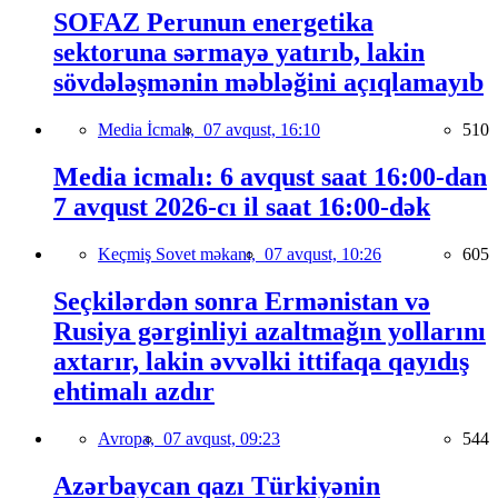
SOFAZ Perunun energetika
sektoruna sərmayə yatırıb, lakin
sövdələşmənin məbləğini açıqlamayıb
Media İcmalı,
07 avqust, 16:10
510
Media icmalı: 6 avqust saat 16:00-dan
7 avqust 2026-cı il saat 16:00-dək
Keçmiş Sovet məkanı,
07 avqust, 10:26
605
Seçkilərdən sonra Ermənistan və
Rusiya gərginliyi azaltmağın yollarını
axtarır, lakin əvvəlki ittifaqa qayıdış
ehtimalı azdır
Avropa,
07 avqust, 09:23
544
Azərbaycan qazı Türkiyənin