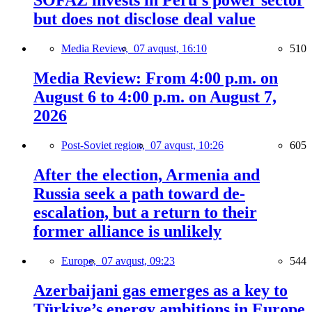
SOFAZ invests in Peru’s power sector
but does not disclose deal value
Media Review,
07 avqust, 16:10
510
Media Review: From 4:00 p.m. on
August 6 to 4:00 p.m. on August 7,
2026
Post-Soviet region,
07 avqust, 10:26
605
After the election, Armenia and
Russia seek a path toward de-
escalation, but a return to their
former alliance is unlikely
Europe,
07 avqust, 09:23
544
Azerbaijani gas emerges as a key to
Türkiye’s energy ambitions in Europe