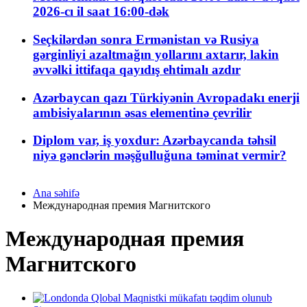
2026-cı il saat 16:00-dək
Seçkilərdən sonra Ermənistan və Rusiya
gərginliyi azaltmağın yollarını axtarır, lakin
əvvəlki ittifaqa qayıdış ehtimalı azdır
Azərbaycan qazı Türkiyənin Avropadakı enerji
ambisiyalarının əsas elementinə çevrilir
Diplom var, iş yoxdur: Azərbaycanda təhsil
niyə gənclərin məşğulluğuna təminat vermir?
Ana səhifə
Международная премия Магнитского
Международная премия
Магнитского