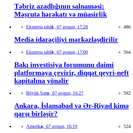
Təbriz azadlığının salnaməsi:
Məşrutə hərəkatı və müasirlik
Ekspress təhlil,
07 avqust, 17:28
486
Media idarəçiliyi mərkəzləşdirilir
Ekspress təhlil,
07 avqust, 17:00
564
Bakı investisiya forumunu daimi
platformaya çevirir, diqqət qeyri-neft
kapitalına yönəlir
Böyük Şərq,
07 avqust, 16:27
592
Ankara, İslamabad və Ər-Riyad kimə
qarşı birləşir?
Amerika,
07 avqust, 16:19
524