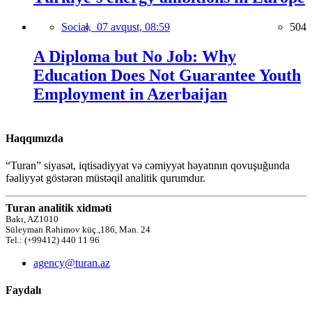
Social,
07 avqust, 08:59
504
A Diploma but No Job: Why
Education Does Not Guarantee Youth
Employment in Azerbaijan
Haqqımızda
“Turan” siyasət, iqtisadiyyat və cəmiyyət həyatının qovuşuğunda
fəaliyyət göstərən müstəqil analitik qurumdur.
Turan analitik xidməti
Bakı, AZ1010
Süleyman Rəhimov küç.,186, Mən. 24
Tel.: (+99412) 440 11 96
agency@turan.az
Faydalı