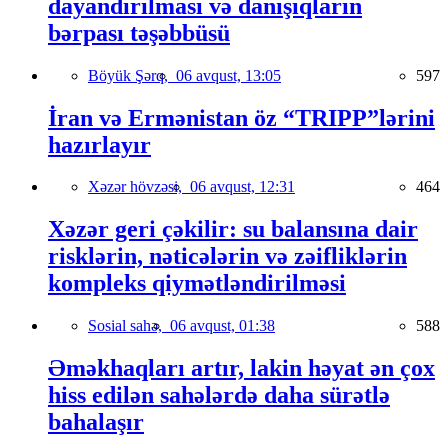
dayandırılması və danışıqların
bərpası təşəbbüsü
Böyük Şərq,
06 avqust, 13:05
597
İran və Ermənistan öz “TRIPP”lərini
hazırlayır
Xəzər hövzəsi,
06 avqust, 12:31
464
Xəzər geri çəkilir: su balansına dair
risklərin, nəticələrin və zəifliklərin
kompleks qiymətləndirilməsi
Sosial sahə,
06 avqust, 01:38
588
Əməkhaqları artır, lakin həyat ən çox
hiss edilən sahələrdə daha sürətlə
bahalaşır