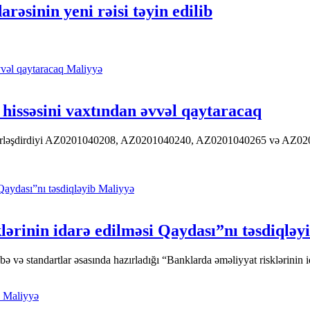
əsinin yeni rəisi təyin edilib
Maliyyə
hissəsini vaxtından əvvəl qaytaracaq
 yerləşdirdiyi AZ0201040208, AZ0201040240, AZ0201040265 və AZ020104
Maliyyə
ərinin idarə edilməsi Qaydası”nı təsdiqləy
ə standartlar əsasında hazırladığı “Banklarda əməliyyat risklərinin id
Maliyyə