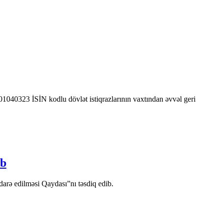
0323 İSİN kodlu dövlət istiqrazlarının vaxtından əvvəl geri
ib
arə edilməsi Qaydası”nı təsdiq edib.