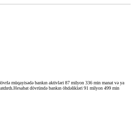
dövrlə müqayisədə bankın aktivləri 87 milyon 336 min manat və ya
çatdırdı.Hesabat dövründə bankın öhdəlikləri 91 milyon 499 min