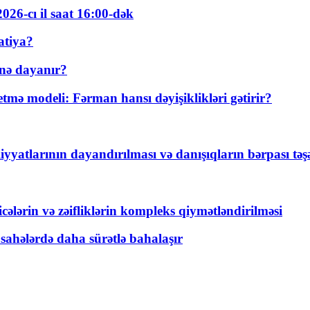
026-cı il saat 16:00-dək
atiya?
nə dayanır?
ə modeli: Fərman hansı dəyişiklikləri gətirir?
yyatlarının dayandırılması və danışıqların bərpası tə
ticələrin və zəifliklərin kompleks qiymətləndirilməsi
 sahələrdə daha sürətlə bahalaşır