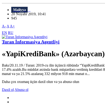
Maliyyə
20 Noyabr 2019, 10:41
945
A-
A
A+
EN
RU
Turan İnformasiya Agentliyi
«YapiKrediBank» (Azərbaycan) 
Bakı/20.11.19 / Turan: 2019-cu ilin üçüncü rübündə “YapiKrediBank”
17.4% azalıb.Bu müddət ərzində bank müştərilərə verilmiş kreditləri
manat və ya 21.5% azalaraq 332 milyon 918 min manat o...
Daha çox oxumaq üçün daxil olun və ya abunə olun
Daxil ol
Abunə ol