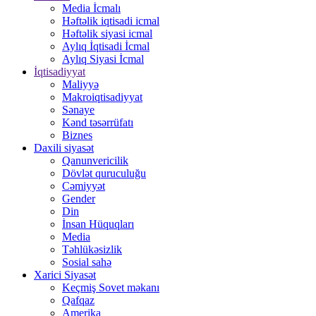
Media İcmalı
Həftəlik iqtisadi icmal
Həftəlik siyasi icmal
Aylıq İqtisadi İcmal
Aylıq Siyasi İcmal
İqtisadiyyat
Maliyyə
Makroiqtisadiyyat
Sənaye
Kənd təsərrüfatı
Biznes
Daxili siyasət
Qanunvericilik
Dövlət quruculuğu
Cəmiyyət
Gender
Din
İnsan Hüquqları
Media
Təhlükəsizlik
Sosial sahə
Xarici Siyasət
Keçmiş Sovet məkanı
Qafqaz
Amerika