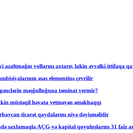
 azaltmağın yollarını axtarır, lakin əvvəlki ittifaqa qa
bisiyalarının əsas elementinə çevrilir
 gənclərin məşğulluğuna təminat vermir?
kin müstəqil həyata yetməyən əməkhaqqı
rbaycan ticarət qaydalarını niyə dəyişməlidir
ində saxlamaqla AÇG-yə kapital qoyuluşlarını 31 faiz ar