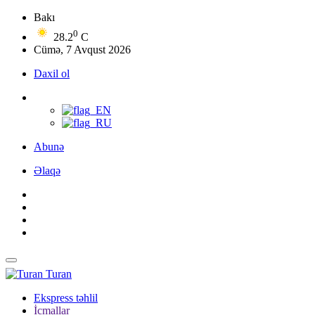
Bakı
0
28.2
C
Cümə, 7 Avqust 2026
Daxil ol
Abunə
Əlaqə
Turan
Ekspress təhlil
İcmallar