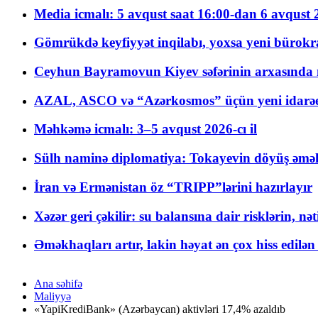
Media icmalı: 5 avqust saat 16:00-dan 6 avqust 2
Gömrükdə keyfiyyət inqilabı, yoxsa yeni bürokr
Ceyhun Bayramovun Kiyev səfərinin arxasında 
AZAL, ASCO və “Azərkosmos” üçün yeni idarəetm
Məhkəmə icmalı: 3–5 avqust 2026-cı il
Sülh naminə diplomatiya: Tokayevin döyüş əməli
İran və Ermənistan öz “TRIPP”lərini hazırlayır
Xəzər geri çəkilir: su balansına dair risklərin, nə
Əməkhaqları artır, lakin həyat ən çox hiss edilən
Ana səhifə
Maliyyə
«YapiKrediBank» (Azərbaycan) aktivləri 17,4% azaldıb