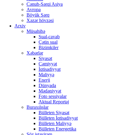
Cənub-Şərqi Asiya
Avropa
Böyük Şərq
Xəzər hövzəsi
Arxiv
Müsahibə
Sual-cavab
Çətin sual
Bizimkiler
Xəbərlər
Siyasət
Cəmiyyət
İqtisadiyyat
Maliyyə
Enerji
Dünyada
Mədəniyyət
Foto sessiyalar
Aktual Reportaj
Buraxılışlar
Bülleten Siyasət
Bülleten İqtisadiyyat
Bülleten Maliyyə
Bülleten Energetika
Söz istəyirəm