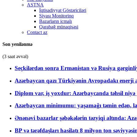
ASTNA
İqtisadiyyat Göstəriciləri
Siyası Monitorinq
Bazarların icmalı
Qarabağ münaqişəsi
Contact az
Son yenilənmə
(3 saat əvvəl)
Seçkilərdən sonra Ermənistan və Rusiya gərginliyi
Azərbaycan qazı Türkiyənin Avropadakı enerji am
Diplom var, iş yoxdur: Azərbaycanda təhsil niyə
Azərbaycan minimumu: yaşamağı təmin edən, la
Ənənəvi bazarlar şəbəkələrin təzyiqi altında: Azə
BP və tərəfdaşları hasilatı 8 milyon ton səviyyəs