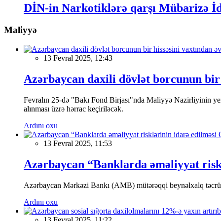
DİN-in Narkotiklərə qarşı Mübarizə İdar
Maliyyə
13 Fevral 2025, 12:43
Azərbaycan daxili dövlət borcunun bir 
Fevralın 25-də "Bakı Fond Birjası"nda Maliyyə Nazirliyinin
alınması üzrə hərrac keçiriləcək.
Ardını oxu
13 Fevral 2025, 11:53
Azərbaycan “Banklarda əməliyyat riskl
Azərbaycan Mərkəzi Bankı (AMB) mütərəqqi beynəlxalq təcrübə v
Ardını oxu
13 Fevral 2025, 11:22