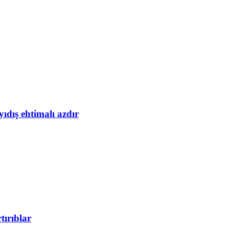
yıdış ehtimalı azdır
tırıblar