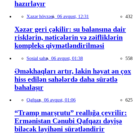
hazırlayır
Xəzər hövzəsi,
06 avqust, 12:31
432
Xəzər geri çəkilir: su balansına dair
risklərin, nəticələrin və zəifliklərin
kompleks qiymətləndirilməsi
Sosial sahə,
06 avqust, 01:38
558
Əməkhaqları artır, lakin həyat ən çox
hiss edilən sahələrdə daha sürətlə
bahalaşır
Qafqaz,
06 avqust, 01:06
625
“Tramp marşrutu” reallığa çevrilir:
Ermənistan Cənubi Qafqazı dəyişə
biləcək layihəni sürətləndirir