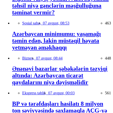
təhsil niyə gənclərin məşğulluğuna
təminat vermir?
Sosial sahə,
07 avqust, 08:53
463
Azərbaycan minimumu: yaşamağı
təmin edən, lakin müstəqil həyata
yetməyən əməkhaqqı
Biznes,
07 avqust, 08:44
448
Ənənəvi bazarlar şəbəkələrin təzyiqi
altında: Azərbaycan ticarət
qaydalarını niyə dəyişməlidir
Ekspress təhlil,
07 avqust, 00:03
561
BP və tərəfdaşları hasilatı 8 milyon
ton səviyyəsində saxlamaqla AÇG-yə