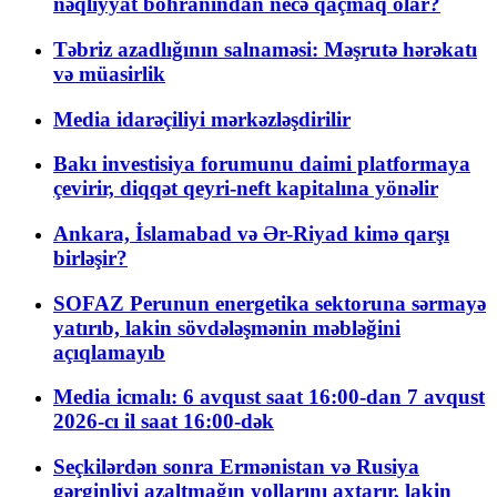
nəqliyyat böhranından necə qaçmaq olar?
Təbriz azadlığının salnaməsi: Məşrutə hərəkatı
və müasirlik
Media idarəçiliyi mərkəzləşdirilir
Bakı investisiya forumunu daimi platformaya
çevirir, diqqət qeyri-neft kapitalına yönəlir
Ankara, İslamabad və Ər-Riyad kimə qarşı
birləşir?
SOFAZ Perunun energetika sektoruna sərmayə
yatırıb, lakin sövdələşmənin məbləğini
açıqlamayıb
Media icmalı: 6 avqust saat 16:00-dan 7 avqust
2026-cı il saat 16:00-dək
Seçkilərdən sonra Ermənistan və Rusiya
gərginliyi azaltmağın yollarını axtarır, lakin