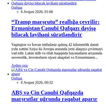
Qafqaz
6 Avqust 2026, 01:06
“Tramp marşrutu” reallığa çevrilir:
Ermənistan Cənubi Qafqazı dəyişə
biləcək layihəni sürətləndirir
Vaşinqton və İrəvan istifadəsiz qalmış 42 kilometrlik dəmir
yolu xəttini Asiya ilə Avropa arasında yeni əlaqəyə çevirməyi
vəd edir. Lakin sülh və rifah haqqında bəyanatların arxasında
suverenlik, investorların siyasi əlaqələri və Ermənistanın...
Ardını oxu
Qafqaz
6 Avqust 2026, 00:32
ABŞ və Çin Cənubi Qafqazda
marşrutlar uğrunda rəqabət aparır