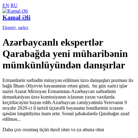
EN
RU
Kamal Əli
Ekspert, şərhçi
Azərbaycanlı ekspertlər
Qarabağda yeni müharibənin
mümkünlüyündən danışırlar
Ermənilərin sərhədin müəyyən edilməsi üzrə danışıqları pozması ilə
bağlı İlham Əliyevin bəyanatının ertəsi günü, bu gün xarici işlər
naziri Ararat Mirzoyan Ermənistan-Azərbaycan sərhədinin
demarkasiyası üzrə komissiyanın iclasının yaxın vaxtlarda
keçiriləcəyini bəyan edib.Azərbaycan cəmiyyətində Yerevanın 9
noyabr 2020-ci il tarixli üçtərəfli bəyanatın bəndlərinin icrasını
qəsdən ləngitdiyinə inam artır. Sosial şəbəkələrdə Qarabağın azad
edilməs...
Daha çox oxumaq üçün daxil olun və ya abunə olun