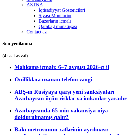
ASTNA
İqtisadiyyat Göstəriciləri
Siyası Monitorinq
Bazarların icmalı
Qarabağ münaqişəsi
Contact az
Son yenilənmə
(4 saat əvvəl)
Məhkəmə icmalı: 6–7 avqust 2026-cı il
Onilliklərə uzanan telefon zəngi
ABŞ-ın Rusiyaya qarşı yeni sanksiyaları
Azərbaycan üçün risklər və imkanlar yaradır
Azərbaycanda 65 min vakansiya niyə
doldurulmamış qalır?
Bakı metrosunun xətlərinin ayrılması: