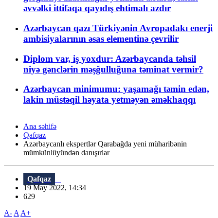
əvvəlki ittifaqa qayıdış ehtimalı azdır
Azərbaycan qazı Türkiyənin Avropadakı enerji
ambisiyalarının əsas elementinə çevrilir
Diplom var, iş yoxdur: Azərbaycanda təhsil
niyə gənclərin məşğulluğuna təminat vermir?
Azərbaycan minimumu: yaşamağı təmin edən,
lakin müstəqil həyata yetməyən əməkhaqqı
Ana səhifə
Qafqaz
Azərbaycanlı ekspertlər Qarabağda yeni müharibənin
mümkünlüyündən danışırlar
Qafqaz
19 May 2022, 14:34
629
A-
A
A+