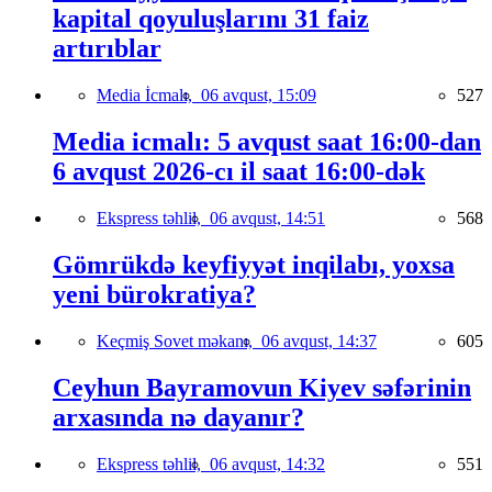
kapital qoyuluşlarını 31 faiz
artırıblar
Media İcmalı,
06 avqust, 15:09
527
Media icmalı: 5 avqust saat 16:00-dan
6 avqust 2026-cı il saat 16:00-dək
Ekspress təhlil,
06 avqust, 14:51
568
Gömrükdə keyfiyyət inqilabı, yoxsa
yeni bürokratiya?
Keçmiş Sovet məkanı,
06 avqust, 14:37
605
Ceyhun Bayramovun Kiyev səfərinin
arxasında nə dayanır?
Ekspress təhlil,
06 avqust, 14:32
551