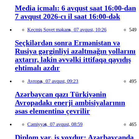
Media icmalı: 6 avqust saat 16:00-dan
7 avqust 2026-cı il saat 16:00-dək
Keçmiş Sovet məkanı,
07 avqust, 10:26
549
Seçkilərdən sonra Ermənistan və
Rusiya gərginliyi azaltmağın yollarını
axtarır, lakin əvvəlki ittifaqa qayıdış
ehtimalı azdır
Avropa,
07 avqust, 09:23
495
Azərbaycan qazı Türkiyənin
Avropadakı enerji ambisiyalarının
əsas elementinə çevrilir
Cəmiyyət,
07 avqust, 08:59
465
Diplom var, iş yoxdur: Azərbaycanda