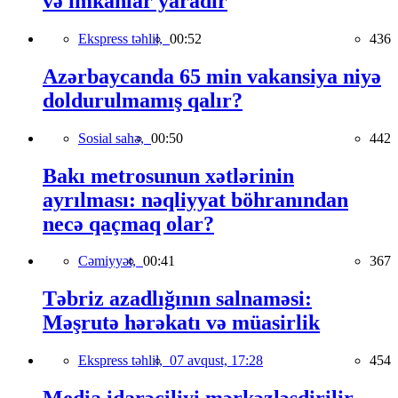
və imkanlar yaradır
Ekspress təhlil,
00:52
436
Azərbaycanda 65 min vakansiya niyə
doldurulmamış qalır?
Sosial sahə,
00:50
442
Bakı metrosunun xətlərinin
ayrılması: nəqliyyat böhranından
necə qaçmaq olar?
Cəmiyyət,
00:41
367
Təbriz azadlığının salnaməsi:
Məşrutə hərəkatı və müasirlik
Ekspress təhlil,
07 avqust, 17:28
454