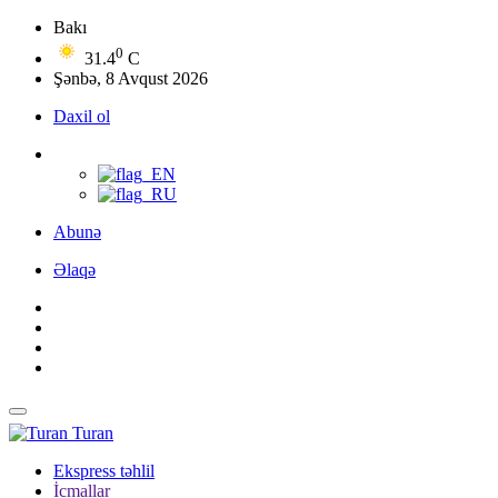
Bakı
0
31.4
C
Şənbə, 8 Avqust 2026
Daxil ol
Abunə
Əlaqə
Turan
Ekspress təhlil
İcmallar