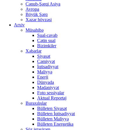
Cənub-Şərqi Asiya
Avropa
Böyük Şərq
Xəzər hövzəsi
Arxiv
Müsahibə
Sual-cavab
Çətin sual
Bizimkiler
Xəbərlər
Siyasət
Cəmiyyət
İqtisadiyyat
Maliyyə
Enerji
Dünyada
Mədəniyyət
Foto sessiyalar
Aktual Reportaj
Buraxılışlar
Bülleten Siyasət
Bülleten İqtisadiyyat
Bülleten Maliyyə
Bülleten Energetika
Söz istəyirəm