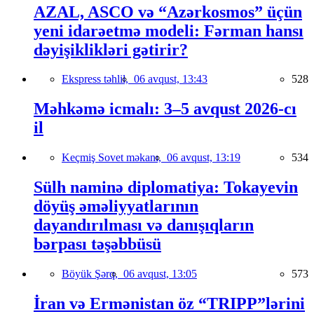
AZAL, ASCO və “Azərkosmos” üçün
yeni idarəetmə modeli: Fərman hansı
dəyişiklikləri gətirir?
Ekspress təhlil,
06 avqust, 13:43
528
Məhkəmə icmalı: 3–5 avqust 2026-cı
il
Keçmiş Sovet məkanı,
06 avqust, 13:19
534
Sülh naminə diplomatiya: Tokayevin
döyüş əməliyyatlarının
dayandırılması və danışıqların
bərpası təşəbbüsü
Böyük Şərq,
06 avqust, 13:05
573
İran və Ermənistan öz “TRIPP”lərini