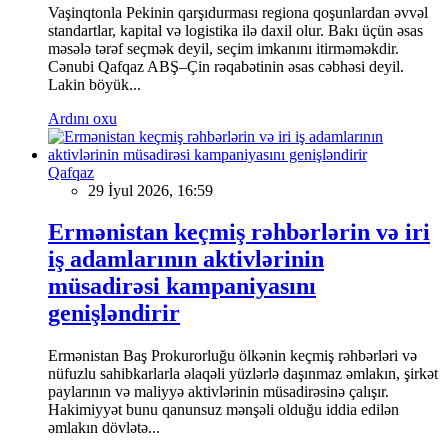
Vaşinqtonla Pekinin qarşıdurması regiona qoşunlardan əvvəl
standartlar, kapital və logistika ilə daxil olur. Bakı üçün əsas
məsələ tərəf seçmək deyil, seçim imkanını itirməməkdir.
Cənubi Qafqaz ABŞ–Çin rəqabətinin əsas cəbhəsi deyil.
Lakin böyük...
Ardını oxu
Qafqaz
29 İyul 2026, 16:59
Ermənistan keçmiş rəhbərlərin və iri
iş adamlarının aktivlərinin
müsadirəsi kampaniyasını
genişləndirir
Ermənistan Baş Prokurorluğu ölkənin keçmiş rəhbərləri və
nüfuzlu sahibkarlarla əlaqəli yüzlərlə daşınmaz əmlakın, şirkət
paylarının və maliyyə aktivlərinin müsadirəsinə çalışır.
Hakimiyyət bunu qanunsuz mənşəli olduğu iddia edilən
əmlakın dövlətə...