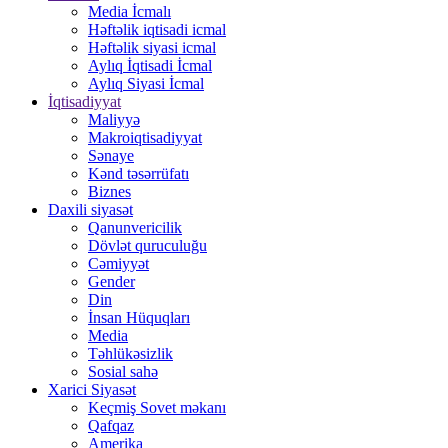
Media İcmalı
Həftəlik iqtisadi icmal
Həftəlik siyasi icmal
Aylıq İqtisadi İcmal
Aylıq Siyasi İcmal
İqtisadiyyat
Maliyyə
Makroiqtisadiyyat
Sənaye
Kənd təsərrüfatı
Biznes
Daxili siyasət
Qanunvericilik
Dövlət quruculuğu
Cəmiyyət
Gender
Din
İnsan Hüquqları
Media
Təhlükəsizlik
Sosial sahə
Xarici Siyasət
Keçmiş Sovet məkanı
Qafqaz
Amerika