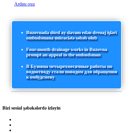
Ardını oxu
Buzovnada dörd ay davam edən drenaj işləri
ombudsmana müraciətə səbəb olub
Four-month drainage works in Buzovna
prompt an appeal to the ombudsman
В Бузовна четырехмесячные работы по
водоотводу стали поводом для обращения
к омбудсмену
Bizi sosial şəbəkələrdə izləyin