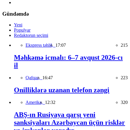
Gündəmdə
Yeni
Populyar
Redaktorun seçimi
Ekspress təhlil,
17:07
215
Məhkəmə icmalı: 6–7 avqust 2026-cı
il
Qafqaz,
16:47
223
Onilliklərə uzanan telefon zəngi
Amerika,
12:32
320
ABŞ-ın Rusiyaya qarşı yeni
sanksiyaları Azərbaycan üçün risklər