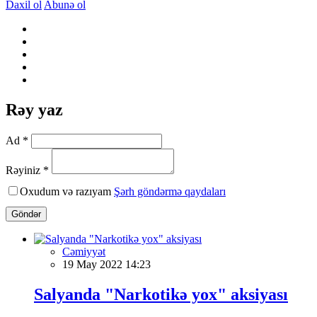
Daxil ol
Abunə ol
Rəy yaz
Ad *
Rəyiniz *
Oxudum və razıyam
Şərh göndərmə qaydaları
Göndər
Cəmiyyət
19 May 2022 14:23
Salyanda "Narkotikə yox" aksiyası