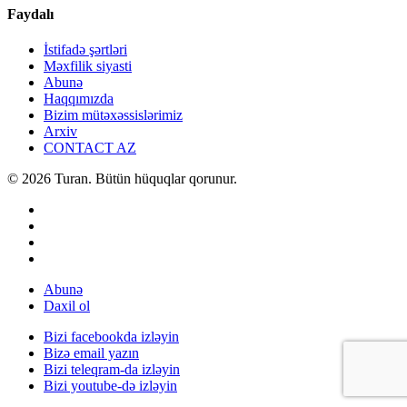
Faydalı
İstifadə şərtləri
Məxfilik siyasti
Abunə
Haqqımızda
Bizim mütəxəssislərimiz
Arxiv
CONTACT AZ
© 2026 Turan. Bütün hüquqlar qorunur.
Abunə
Daxil ol
Bizi facebookda izləyin
Bizə email yazın
Bizi teleqram-da izləyin
Bizi youtube-də izləyin