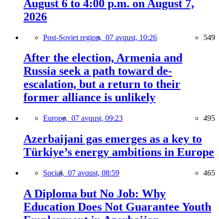
August 6 to 4:00 p.m. on August 7,
2026
Post-Soviet region,
07 avqust, 10:26
549
After the election, Armenia and
Russia seek a path toward de-
escalation, but a return to their
former alliance is unlikely
Europe,
07 avqust, 09:23
495
Azerbaijani gas emerges as a key to
Türkiye’s energy ambitions in Europe
Social,
07 avqust, 08:59
465
A Diploma but No Job: Why
Education Does Not Guarantee Youth