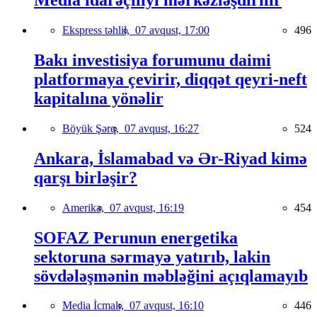
Media idarəçiliyi mərkəzləşdirilir
Ekspress təhlil,
07 avqust, 17:00
496
Bakı investisiya forumunu daimi
platformaya çevirir, diqqət qeyri-neft
kapitalına yönəlir
Böyük Şərq,
07 avqust, 16:27
524
Ankara, İslamabad və Ər-Riyad kimə
qarşı birləşir?
Amerika,
07 avqust, 16:19
454
SOFAZ Perunun energetika
sektoruna sərmayə yatırıb, lakin
sövdələşmənin məbləğini açıqlamayıb
Media İcmalı,
07 avqust, 16:10
446