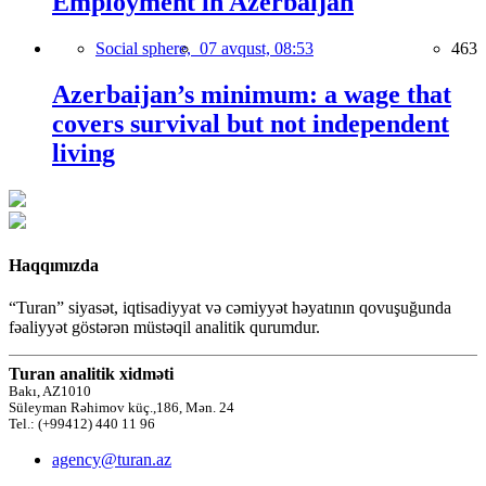
Employment in Azerbaijan
Social sphere,
07 avqust, 08:53
463
Azerbaijan’s minimum: a wage that
covers survival but not independent
living
Haqqımızda
“Turan” siyasət, iqtisadiyyat və cəmiyyət həyatının qovuşuğunda
fəaliyyət göstərən müstəqil analitik qurumdur.
Turan analitik xidməti
Bakı, AZ1010
Süleyman Rəhimov küç.,186, Mən. 24
Tel.: (+99412) 440 11 96
agency@turan.az