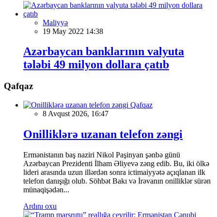
Maliyyə
19 May 2022 14:38
Azərbaycan banklarının valyuta
tələbi 49 milyon dollara çatıb
Qafqaz
Qafqaz
8 Avqust 2026, 16:47
Onilliklərə uzanan telefon zəngi
Ermənistanın baş naziri Nikol Paşinyan şənbə günü
Azərbaycan Prezidenti İlham Əliyevə zəng edib. Bu, iki ölkə
lideri arasında uzun illərdən sonra ictimaiyyətə açıqlanan ilk
telefon danışığı olub. Söhbət Bakı və İrəvanın onilliklər sürən
münaqişədən...
Ardını oxu