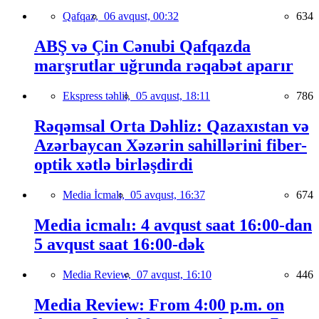
Qafqaz,
06 avqust, 00:32
634
ABŞ və Çin Cənubi Qafqazda
marşrutlar uğrunda rəqabət aparır
Ekspress təhlil,
05 avqust, 18:11
786
Rəqəmsal Orta Dəhliz: Qazaxıstan və
Azərbaycan Xəzərin sahillərini fiber-
optik xətlə birləşdirdi
Media İcmalı,
05 avqust, 16:37
674
Media icmalı: 4 avqust saat 16:00-dan
5 avqust saat 16:00-dək
Media Review,
07 avqust, 16:10
446
Media Review: From 4:00 p.m. on