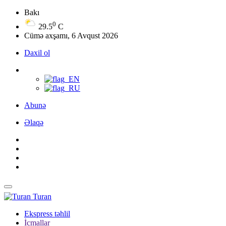
Bakı
0
29.5
C
Cümə axşamı, 6 Avqust 2026
Daxil ol
Abunə
Əlaqə
Turan
Ekspress təhlil
İcmallar