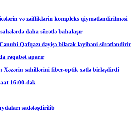
ticələrin və zəifliklərin kompleks qiymətləndirilməsi
 sahələrdə daha sürətlə bahalaşır
ənubi Qafqazı dəyişə biləcək layihəni sürətləndirir
a rəqabət aparır
zərin sahillərini fiber-optik xətlə birləşdirdi
saat 16:00-dək
daları sadələşdirilib