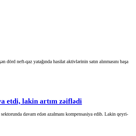
 dörd neft-qaz yatağında hasilat aktivlərinin satın alınmasını başa
 etdi, lakin artım zəiflədi
qaz sektorunda davam edən azalmanı kompensasiya edib. Lakin qeyri-