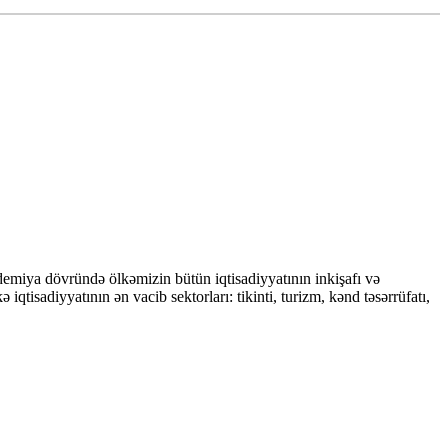
demiya dövründə ölkəmizin bütün iqtisadiyyatının inkişafı və
tisadiyyatının ən vacib sektorları: tikinti, turizm, kənd təsərrüfatı,