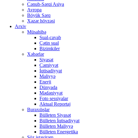
Cənub-Şərqi Asiya
Avropa
Böyük Şərq
Xəzər hövzəsi
Arxiv
Müsahibə
Sual-cavab
Çətin sual
Bizimkiler
Xəbərlər
Siyasət
Cəmiyyət
İqtisadiyyat
Maliyyə
Enerji
Dünyada
Mədəniyyət
Foto sessiyalar
Aktual Reportaj
Buraxılışlar
Bülleten Siyasət
Bülleten İqtisadiyyat
Bülleten Maliyyə
Bülleten Energetika
Söz istəyirəm