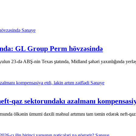
Sənaye
rında: GL Group Perm hövzəsində
ulun 23-də ABŞ-nin Texas ştatında, Midland şəhəri yaxınlığında yerləşən
Sənaye
neft-qaz sektorundakı azalmanı kompensasiya
 yarısında ölkənin ümumi daxili məhsul artımını tam təmin edərək neft-
Sənaye