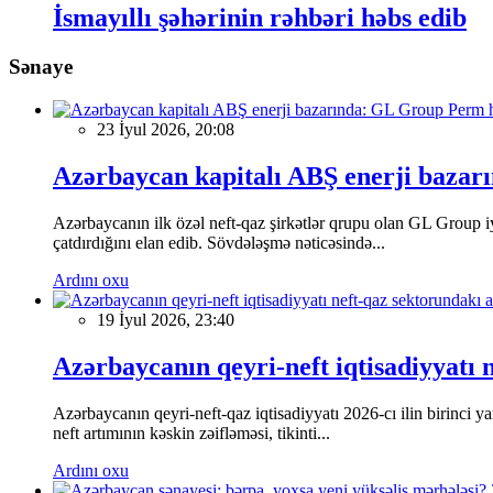
İsmayıllı şəhərinin rəhbəri həbs edib
Sənaye
23 İyul 2026, 20:08
Azərbaycan kapitalı ABŞ enerji baza
Azərbaycanın ilk özəl neft-qaz şirkətlər qrupu olan GL Group iy
çatdırdığını elan edib. Sövdələşmə nəticəsində...
Ardını oxu
19 İyul 2026, 23:40
Azərbaycanın qeyri-neft iqtisadiyyatı 
Azərbaycanın qeyri-neft-qaz iqtisadiyyatı 2026-cı ilin birinci
neft artımının kəskin zəifləməsi, tikinti...
Ardını oxu