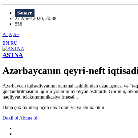
Sənaye
27 Aprel 2020, 20:38
556
A-
A
A+
EN
RU
ASTNA
Azərbaycanın qeyri-neft iqtisad
Azərbaycan iqtisadiyyatının xammal asılılığından uzaqlaşması və "rəqə
gücləndirilməsinin uğurlu yollarını müəyyənləşdirərdi. Görünür, ölkəmiz
nəqliyyat, telekommunikasiya (məsəl...
Daha çox oxumaq üçün daxil olun və ya abunə olun
Daxil ol
Abunə ol