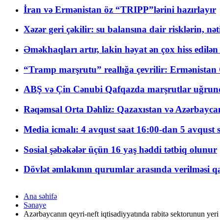
İran və Ermənistan öz “TRIPP”lərini hazırlayır
Xəzər geri çəkilir: su balansına dair risklərin, nə
Əməkhaqları artır, lakin həyat ən çox hiss edilən
“Tramp marşrutu” reallığa çevrilir: Ermənistan C
ABŞ və Çin Cənubi Qafqazda marşrutlar uğrund
Rəqəmsal Orta Dəhliz: Qazaxıstan və Azərbaycan Xə
Media icmalı: 4 avqust saat 16:00-dan 5 avqust 
Sosial şəbəkələr üçün 16 yaş həddi tətbiq olunur
Dövlət əmlakının qurumlar arasında verilməsi qay
Ana səhifə
Sənaye
Azərbaycanın qeyri-neft iqtisadiyyatında rabitə sektorunun yeri