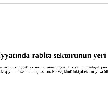
iyyatında rabitə sektorunun yeri
msal iqtisadiyyat" əsasında ölkənin qeyri-neft sektorunun inkişafı pan
 qeyri-neft sektorunu (məsələn, Norveç kimi) inkişaf etdirməyi və ölkə iq