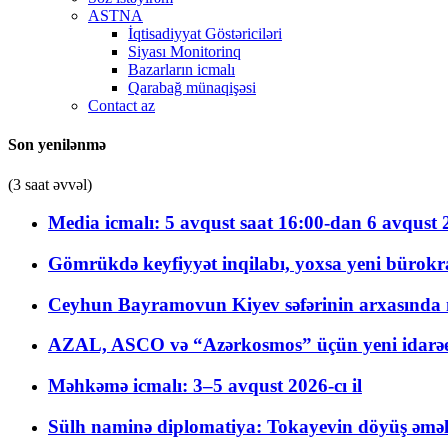
ASTNA
İqtisadiyyat Göstəriciləri
Siyası Monitorinq
Bazarların icmalı
Qarabağ münaqişəsi
Contact az
Son yenilənmə
(3 saat əvvəl)
Media icmalı: 5 avqust saat 16:00-dan 6 avqust 2
Gömrükdə keyfiyyət inqilabı, yoxsa yeni bürokr
Ceyhun Bayramovun Kiyev səfərinin arxasında 
AZAL, ASCO və “Azərkosmos” üçün yeni idarəetm
Məhkəmə icmalı: 3–5 avqust 2026-cı il
Sülh naminə diplomatiya: Tokayevin döyüş əməli