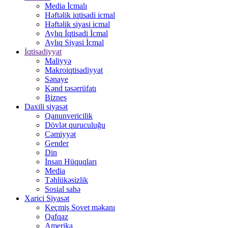
Media İcmalı
Həftəlik iqtisadi icmal
Həftəlik siyasi icmal
Aylıq İqtisadi İcmal
Aylıq Siyasi İcmal
İqtisadiyyat
Maliyyə
Makroiqtisadiyyat
Sənaye
Kənd təsərrüfatı
Biznes
Daxili siyasət
Qanunvericilik
Dövlət quruculuğu
Cəmiyyət
Gender
Din
İnsan Hüquqları
Media
Təhlükəsizlik
Sosial sahə
Xarici Siyasət
Keçmiş Sovet məkanı
Qafqaz
Amerika