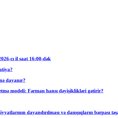
026-cı il saat 16:00-dək
atiya?
nə dayanır?
ə modeli: Fərman hansı dəyişiklikləri gətirir?
yyatlarının dayandırılması və danışıqların bərpası tə