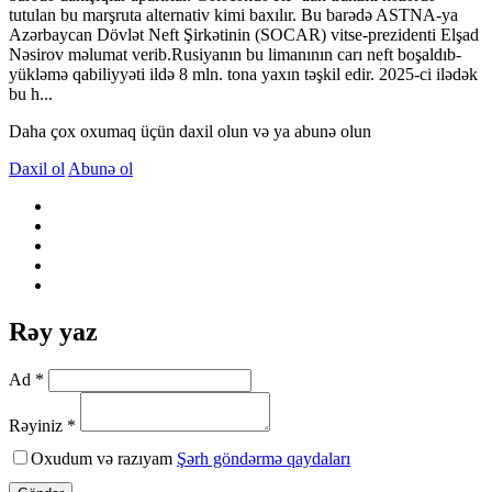
tutulan bu marşruta alternativ kimi baxılır. Bu barədə ASTNA-ya
Azərbaycan Dövlət Neft Şirkətinin (SOCAR) vitse-prezidenti Elşad
Nəsirov məlumat verib.Rusiyanın bu limanının carı neft boşaldıb-
yükləmə qabiliyyəti ildə 8 mln. tona yaxın təşkil edir. 2025-ci ilədək
bu h...
Daha çox oxumaq üçün daxil olun və ya abunə olun
Daxil ol
Abunə ol
Rəy yaz
Ad *
Rəyiniz *
Oxudum və razıyam
Şərh göndərmə qaydaları