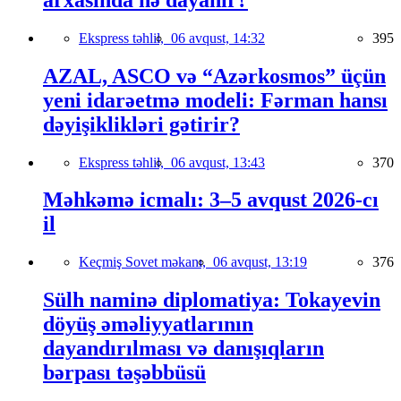
Ekspress təhlil,
06 avqust, 14:32
395
AZAL, ASCO və “Azərkosmos” üçün
yeni idarəetmə modeli: Fərman hansı
dəyişiklikləri gətirir?
Ekspress təhlil,
06 avqust, 13:43
370
Məhkəmə icmalı: 3–5 avqust 2026-cı
il
Keçmiş Sovet məkanı,
06 avqust, 13:19
376
Sülh naminə diplomatiya: Tokayevin
döyüş əməliyyatlarının
dayandırılması və danışıqların
bərpası təşəbbüsü