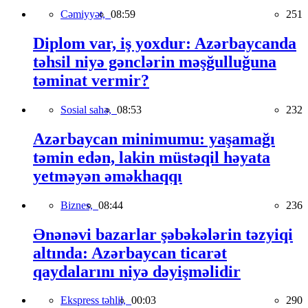
Cəmiyyət,
08:59
251
Diplom var, iş yoxdur: Azərbaycanda
təhsil niyə gənclərin məşğulluğuna
təminat vermir?
Sosial sahə,
08:53
232
Azərbaycan minimumu: yaşamağı
təmin edən, lakin müstəqil həyata
yetməyən əməkhaqqı
Biznes,
08:44
236
Ənənəvi bazarlar şəbəkələrin təzyiqi
altında: Azərbaycan ticarət
qaydalarını niyə dəyişməlidir
Ekspress təhlil,
00:03
290