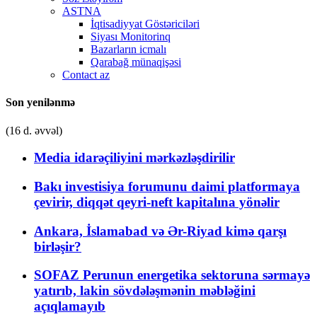
ASTNA
İqtisadiyyat Göstəriciləri
Siyası Monitorinq
Bazarların icmalı
Qarabağ münaqişəsi
Contact az
Son yenilənmə
(16 d. əvvəl)
Media idarəçiliyini mərkəzləşdirilir
Bakı investisiya forumunu daimi platformaya
çevirir, diqqət qeyri-neft kapitalına yönəlir
Ankara, İslamabad və Ər-Riyad kimə qarşı
birləşir?
SOFAZ Perunun energetika sektoruna sərmayə
yatırıb, lakin sövdələşmənin məbləğini
açıqlamayıb