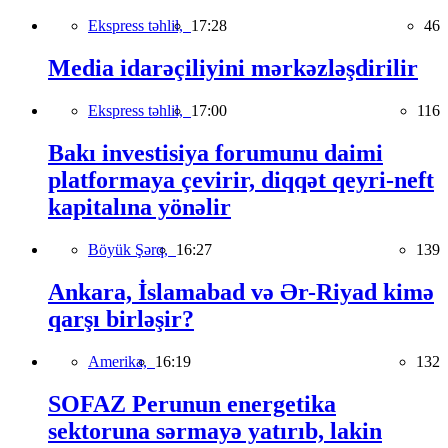
Ekspress təhlil,
17:28
46
Media idarəçiliyini mərkəzləşdirilir
Ekspress təhlil,
17:00
116
Bakı investisiya forumunu daimi
platformaya çevirir, diqqət qeyri-neft
kapitalına yönəlir
Böyük Şərq,
16:27
139
Ankara, İslamabad və Ər-Riyad kimə
qarşı birləşir?
Amerika,
16:19
132
SOFAZ Perunun energetika
sektoruna sərmayə yatırıb, lakin