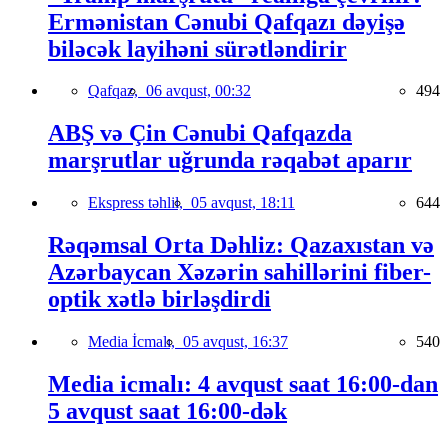
Ermənistan Cənubi Qafqazı dəyişə
biləcək layihəni sürətləndirir
Qafqaz,
06 avqust, 00:32
494
ABŞ və Çin Cənubi Qafqazda
marşrutlar uğrunda rəqabət aparır
Ekspress təhlil,
05 avqust, 18:11
644
Rəqəmsal Orta Dəhliz: Qazaxıstan və
Azərbaycan Xəzərin sahillərini fiber-
optik xətlə birləşdirdi
Media İcmalı,
05 avqust, 16:37
540
Media icmalı: 4 avqust saat 16:00-dan
5 avqust saat 16:00-dək