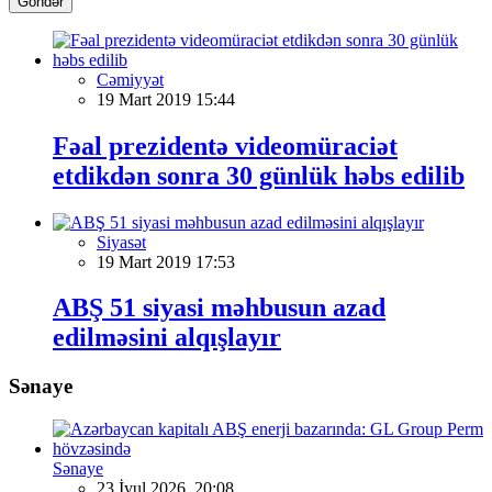
Göndər
Cəmiyyət
19 Mart 2019 15:44
Fəal prezidentə videomüraciət
etdikdən sonra 30 günlük həbs edilib
Siyasət
19 Mart 2019 17:53
ABŞ 51 siyasi məhbusun azad
edilməsini alqışlayır
Sənaye
Sənaye
23 İyul 2026, 20:08