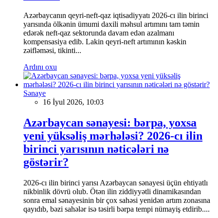
Azərbaycanın qeyri-neft-qaz iqtisadiyyatı 2026-cı ilin birinci
yarısında ölkənin ümumi daxili məhsul artımını tam təmin
edərək neft-qaz sektorunda davam edən azalmanı
kompensasiya edib. Lakin qeyri-neft artımının kəskin
zəifləməsi, tikinti...
Ardını oxu
Sənaye
16 İyul 2026, 10:03
Azərbaycan sənayesi: bərpa, yoxsa
yeni yüksəliş mərhələsi? 2026-cı ilin
birinci yarısının nəticələri nə
göstərir?
2026-cı ilin birinci yarısı Azərbaycan sənayesi üçün ehtiyatlı
nikbinlik dövrü olub. Ötən ilin ziddiyyətli dinamikasından
sonra emal sənayesinin bir çox sahəsi yenidən artım zonasına
qayıdıb, bəzi sahələr isə təsirli bərpa tempi nümayiş etdirib....