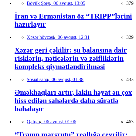
Böyük Şərq,
06 avqust, 13:05
379
İran və Ermənistan öz “TRIPP”lərini
hazırlayır
Xəzər hövzəsi,
06 avqust, 12:31
329
Xəzər geri çəkilir: su balansına dair
risklərin, nəticələrin və zəifliklərin
kompleks qiymətləndirilməsi
Sosial sahə,
06 avqust, 01:38
433
Əməkhaqları artır, lakin həyat ən çox
hiss edilən sahələrdə daha sürətlə
bahalaşır
Qafqaz,
06 avqust, 01:06
463
“Tramp marşrutu” reallığa çevrilir: