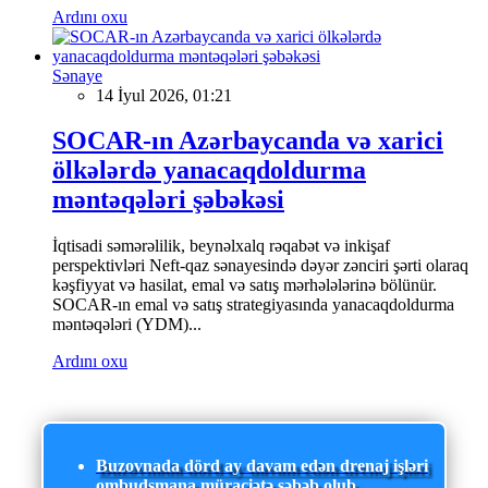
Ardını oxu
Sənaye
14 İyul 2026, 01:21
SOCAR-ın Azərbaycanda və xarici
ölkələrdə yanacaqdoldurma
məntəqələri şəbəkəsi
İqtisadi səmərəlilik, beynəlxalq rəqabət və inkişaf
perspektivləri Neft-qaz sənayesində dəyər zənciri şərti olaraq
kəşfiyyat və hasilat, emal və satış mərhələlərinə bölünür.
SOCAR-ın emal və satış strategiyasında yanacaqdoldurma
məntəqələri (YDM)...
Ardını oxu
Buzovnada dörd ay davam edən drenaj işləri
ombudsmana müraciətə səbəb olub