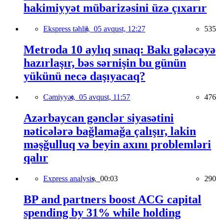
hakimiyyət mübarizəsini üzə çıxarır
Ekspress təhlil,
05 avqust, 12:27
535
Metroda 10 aylıq sınaq: Bakı gələcəyə
hazırlaşır, bəs sərnişin bu günün
yükünü necə daşıyacaq?
Cəmiyyət,
05 avqust, 11:57
476
Azərbaycan gənclər siyasətini
nəticələrə bağlamağa çalışır, lakin
məşğulluq və beyin axını problemləri
qalır
Express analysis,
00:03
290
BP and partners boost ACG capital
spending by 31% while holding