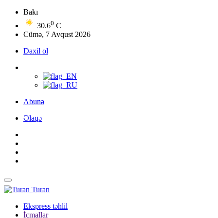
Bakı
0
30.6
C
Cümə, 7 Avqust 2026
Daxil ol
Abunə
Əlaqə
Turan
Ekspress təhlil
İcmallar