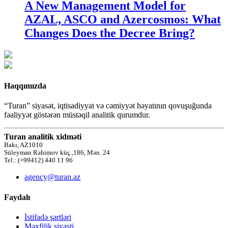
A New Management Model for
AZAL, ASCO and Azercosmos: What
Changes Does the Decree Bring?
Haqqımızda
“Turan” siyasət, iqtisadiyyat və cəmiyyət həyatının qovuşuğunda
fəaliyyət göstərən müstəqil analitik qurumdur.
Turan analitik xidməti
Bakı, AZ1010
Süleyman Rəhimov küç.,186, Mən. 24
Tel.: (+99412) 440 11 96
agency@turan.az
Faydalı
İstifadə şərtləri
Məxfilik siyasti