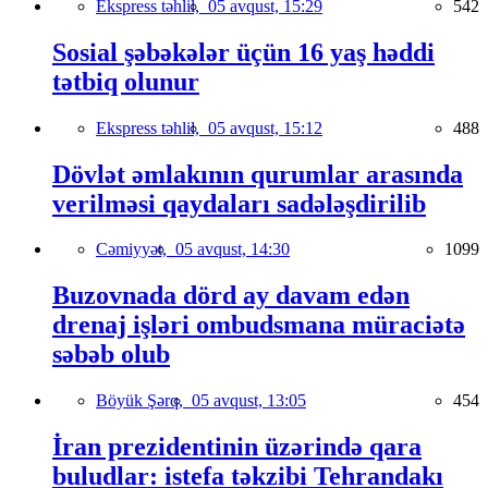
Ekspress təhlil,
05 avqust, 15:29
542
Sosial şəbəkələr üçün 16 yaş həddi
tətbiq olunur
Ekspress təhlil,
05 avqust, 15:12
488
Dövlət əmlakının qurumlar arasında
verilməsi qaydaları sadələşdirilib
Cəmiyyət,
05 avqust, 14:30
1099
Buzovnada dörd ay davam edən
drenaj işləri ombudsmana müraciətə
səbəb olub
Böyük Şərq,
05 avqust, 13:05
454
İran prezidentinin üzərində qara
buludlar: istefa təkzibi Tehrandakı