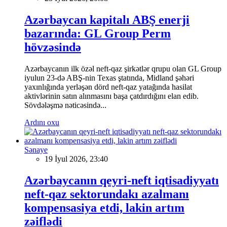
Azərbaycan kapitalı ABŞ enerji
bazarında: GL Group Perm
hövzəsində
Azərbaycanın ilk özəl neft-qaz şirkətlər qrupu olan GL Group
iyulun 23-də ABŞ-nin Texas ştatında, Midland şəhəri
yaxınlığında yerləşən dörd neft-qaz yatağında hasilat
aktivlərinin satın alınmasını başa çatdırdığını elan edib.
Sövdələşmə nəticəsində...
Ardını oxu
Sənaye
19 İyul 2026, 23:40
Azərbaycanın qeyri-neft iqtisadiyyatı
neft-qaz sektorundakı azalmanı
kompensasiya etdi, lakin artım
zəiflədi