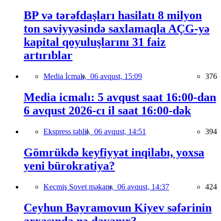
BP və tərəfdaşları hasilatı 8 milyon
ton səviyyəsində saxlamaqla AÇG-yə
kapital qoyuluşlarını 31 faiz
artırıblar
Media İcmalı,
06 avqust, 15:09
376
Media icmalı: 5 avqust saat 16:00-dan
6 avqust 2026-cı il saat 16:00-dək
Ekspress təhlil,
06 avqust, 14:51
394
Gömrükdə keyfiyyət inqilabı, yoxsa
yeni bürokratiya?
Keçmiş Sovet məkanı,
06 avqust, 14:37
424
Ceyhun Bayramovun Kiyev səfərinin
arxasında nə dayanır?