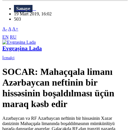
Sənaye
19 Mart 2019, 16:02
503
A-
A
A+
EN
RU
Evgraşina Lada
İcmalçi
SOCAR: Mahaçqala limanı
Azərbaycan neftinin bir
hissəsinin boşaldılması üçün
maraq kəsb edir
Azərbaycan və RF Azərbaycan neftinin bir hissəsinin Xəzər
dənizinin Mahaçqala limanında boşaldılmasının mümkünlüyü
barədə danışıqlar aparırlar. Gələcəkdə RF-dan tranziti nəzərdə