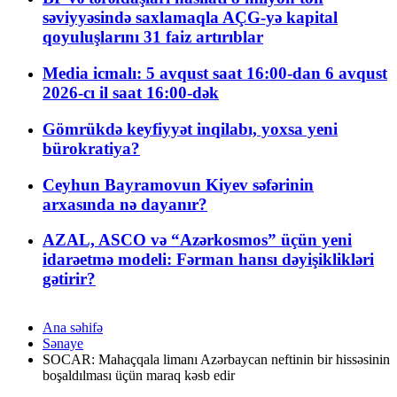
səviyyəsində saxlamaqla AÇG-yə kapital
qoyuluşlarını 31 faiz artırıblar
Media icmalı: 5 avqust saat 16:00-dan 6 avqust
2026-cı il saat 16:00-dək
Gömrükdə keyfiyyət inqilabı, yoxsa yeni
bürokratiya?
Ceyhun Bayramovun Kiyev səfərinin
arxasında nə dayanır?
AZAL, ASCO və “Azərkosmos” üçün yeni
idarəetmə modeli: Fərman hansı dəyişiklikləri
gətirir?
Ana səhifə
Sənaye
SOCAR: Mahaçqala limanı Azərbaycan neftinin bir hissəsinin
boşaldılması üçün maraq kəsb edir