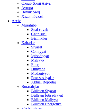
Cənub-Şərqi Asiya
Avropa
Böyük Şərq
Xəzər hövzəsi
Arxiv
Müsahibə
Sual-cavab
Çətin sual
Bizimkiler
Xəbərlər
Siyasət
Cəmiyyət
İqtisadiyyat
Maliyyə
Enerji
Dünyada
Mədəniyyət
Foto sessiyalar
Aktual Reportaj
Buraxılışlar
Bülleten Siyasət
Bülleten İqtisadiyyat
Bülleten Maliyyə
Bülleten Energetika
Söz istəyirəm