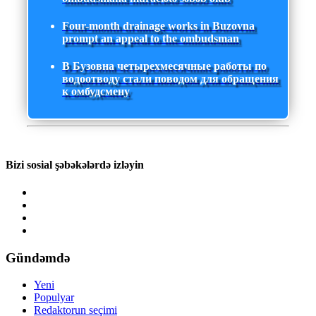
Four-month drainage works in Buzovna
prompt an appeal to the ombudsman
В Бузовна четырехмесячные работы по
водоотводу стали поводом для обращения
к омбудсмену
Bizi sosial şəbəkələrdə izləyin
Gündəmdə
Yeni
Populyar
Redaktorun seçimi