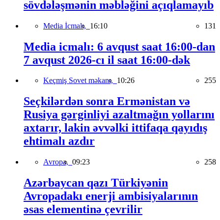
sövdələşmənin məbləğini açıqlamayıb
Media İcmalı,
16:10
131
Media icmalı: 6 avqust saat 16:00-dan
7 avqust 2026-cı il saat 16:00-dək
Keçmiş Sovet məkanı,
10:26
255
Seçkilərdən sonra Ermənistan və
Rusiya gərginliyi azaltmağın yollarını
axtarır, lakin əvvəlki ittifaqa qayıdış
ehtimalı azdır
Avropa,
09:23
258
Azərbaycan qazı Türkiyənin
Avropadakı enerji ambisiyalarının
əsas elementinə çevrilir