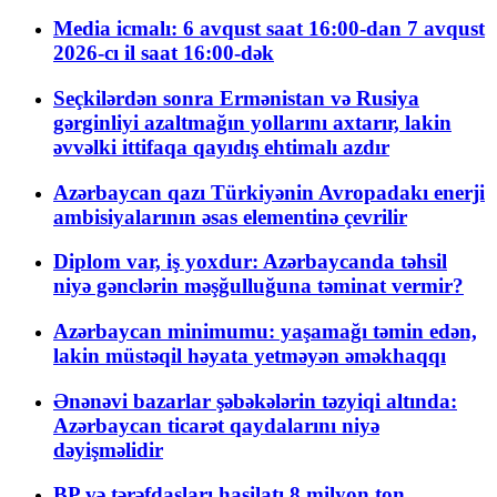
Media icmalı: 6 avqust saat 16:00-dan 7 avqust
2026-cı il saat 16:00-dək
Seçkilərdən sonra Ermənistan və Rusiya
gərginliyi azaltmağın yollarını axtarır, lakin
əvvəlki ittifaqa qayıdış ehtimalı azdır
Azərbaycan qazı Türkiyənin Avropadakı enerji
ambisiyalarının əsas elementinə çevrilir
Diplom var, iş yoxdur: Azərbaycanda təhsil
niyə gənclərin məşğulluğuna təminat vermir?
Azərbaycan minimumu: yaşamağı təmin edən,
lakin müstəqil həyata yetməyən əməkhaqqı
Ənənəvi bazarlar şəbəkələrin təzyiqi altında:
Azərbaycan ticarət qaydalarını niyə
dəyişməlidir
BP və tərəfdaşları hasilatı 8 milyon ton