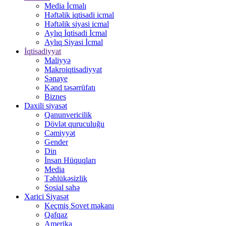
Media İcmalı
Həftəlik iqtisadi icmal
Həftəlik siyasi icmal
Aylıq İqtisadi İcmal
Aylıq Siyasi İcmal
İqtisadiyyat
Maliyyə
Makroiqtisadiyyat
Sənaye
Kənd təsərrüfatı
Biznes
Daxili siyasət
Qanunvericilik
Dövlət quruculuğu
Cəmiyyət
Gender
Din
İnsan Hüquqları
Media
Təhlükəsizlik
Sosial sahə
Xarici Siyasət
Keçmiş Sovet məkanı
Qafqaz
Amerika