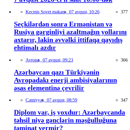
Keçmiş Sovet məkanı,
07 avqust, 10:26
377
Seçkilərdən sonra Ermənistan və
Rusiya gərginliyi azaltmağın yollarını
axtarır, lakin əvvəlki ittifaqa qayıdış
ehtimalı azdır
Avropa,
07 avqust, 09:23
366
Azərbaycan qazı Türkiyənin
Avropadakı enerji ambisiyalarının
əsas elementinə çevrilir
Cəmiyyət,
07 avqust, 08:59
347
Diplom var, iş yoxdur: Azərbaycanda
təhsil niyə gənclərin məşğulluğuna
təminat vermir?