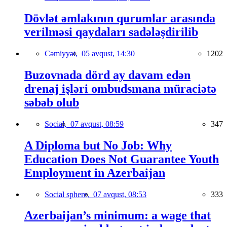
Dövlət əmlakının qurumlar arasında
verilməsi qaydaları sadələşdirilib
Cəmiyyət,
05 avqust, 14:30
1202
Buzovnada dörd ay davam edən
drenaj işləri ombudsmana müraciətə
səbəb olub
Social,
07 avqust, 08:59
347
A Diploma but No Job: Why
Education Does Not Guarantee Youth
Employment in Azerbaijan
Social sphere,
07 avqust, 08:53
333
Azerbaijan’s minimum: a wage that