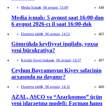
Media İcmalı,
06 avqust, 15:09
448
Media icmalı: 5 avqust saat 16:00-dan
6 avqust 2026-cı il saat 16:00-dək
Ekspress təhlil,
06 avqust, 14:51
465
Gömrükdə keyfiyyət inqilabı, yoxsa
yeni bürokratiya?
Keçmiş Sovet məkanı,
06 avqust, 14:37
497
Ceyhun Bayramovun Kiyev səfərinin
arxasında nə dayanır?
Ekspress təhlil,
06 avqust, 14:32
466
AZAL, ASCO və “Azərkosmos” üçün
yeni idarəetmə modeli: Fərman hansı