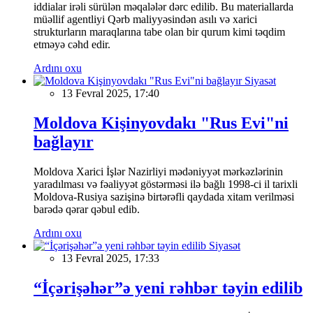
iddialar irəli sürülən məqalələr dərc edilib. Bu materiallarda
müəllif agentliyi Qərb maliyyəsindən asılı və xarici
strukturların maraqlarına tabe olan bir qurum kimi təqdim
etməyə cəhd edir.
Ardını oxu
Siyasət
13 Fevral 2025, 17:40
Moldova Kişinyovdakı "Rus Evi"ni
bağlayır
Moldova Xarici İşlər Nazirliyi mədəniyyət mərkəzlərinin
yaradılması və fəaliyyət göstərməsi ilə bağlı 1998-ci il tarixli
Moldova-Rusiya sazişinə birtərəfli qaydada xitam verilməsi
barədə qərar qəbul edib.
Ardını oxu
Siyasət
13 Fevral 2025, 17:33
“İçərişəhər”ə yeni rəhbər təyin edilib