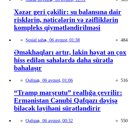
Xəzər geri çəkilir: su balansına dair
risklərin, nəticələrin və zəifliklərin
kompleks qiymətləndirilməsi
Sosial sahə,
06 avqust, 01:38
484
Əməkhaqları artır, lakin həyat ən çox
hiss edilən sahələrdə daha sürətlə
bahalaşır
Qafqaz,
06 avqust, 01:06
516
“Tramp marşrutu” reallığa çevrilir:
Ermənistan Cənubi Qafqazı dəyişə
biləcək layihəni sürətləndirir
Qafqaz,
06 avqust, 00:32
550