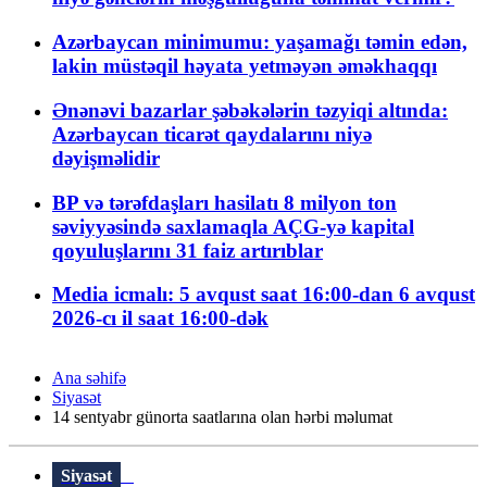
Azərbaycan minimumu: yaşamağı təmin edən,
lakin müstəqil həyata yetməyən əməkhaqqı
Ənənəvi bazarlar şəbəkələrin təzyiqi altında:
Azərbaycan ticarət qaydalarını niyə
dəyişməlidir
BP və tərəfdaşları hasilatı 8 milyon ton
səviyyəsində saxlamaqla AÇG-yə kapital
qoyuluşlarını 31 faiz artırıblar
Media icmalı: 5 avqust saat 16:00-dan 6 avqust
2026-cı il saat 16:00-dək
Ana səhifə
Siyasət
14 sentyabr günorta saatlarına olan hərbi məlumat
Siyasət