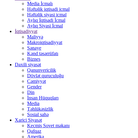
Media İcmalı
Həftəlik iqtisadi icmal
Həftəlik siyasi icmal
Aylıq İqtisadi İcmal
Aylıq Siyasi İcmal
İqtisadiyyat
Maliyyə
Makroiqtisadiyyat
Sənaye
Kənd təsərrüfatı
Biznes
Daxili siyasət
Qanunvericilik
Dövlət quruculuğu
Cəmiyyət
Gender
Din
İnsan Hüquqları
Media
Təhlükəsizlik
Sosial sahə
Xarici Siyasət
Keçmiş Sovet məkanı
Qafqaz
Amerika