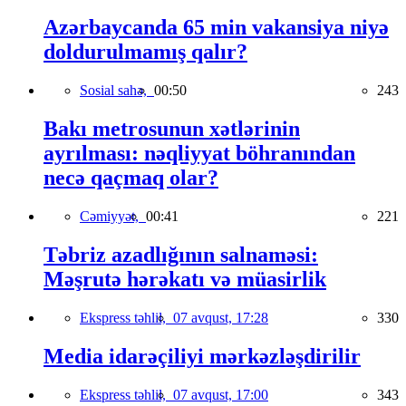
Azərbaycanda 65 min vakansiya niyə
doldurulmamış qalır?
Sosial sahə,
00:50
243
Bakı metrosunun xətlərinin
ayrılması: nəqliyyat böhranından
necə qaçmaq olar?
Cəmiyyət,
00:41
221
Təbriz azadlığının salnaməsi:
Məşrutə hərəkatı və müasirlik
Ekspress təhlil,
07 avqust, 17:28
330
Media idarəçiliyi mərkəzləşdirilir
Ekspress təhlil,
07 avqust, 17:00
343