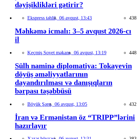
dəyişiklikləri gətirir?
Ekspress təhlil,
06 avqust, 13:43
438
Məhkəmə icmalı: 3–5 avqust 2026-cı
il
Keçmiş Sovet məkanı,
06 avqust, 13:19
448
Sülh naminə diplomatiya: Tokayevin
döyüş əməliyyatlarının
dayandırılması və danışıqların
bərpası təşəbbüsü
Böyük Şərq,
06 avqust, 13:05
432
İran və Ermənistan öz “TRIPP”lərini
hazırlayır
Xəzər hövzəsi,
06 avqust, 12:31
383