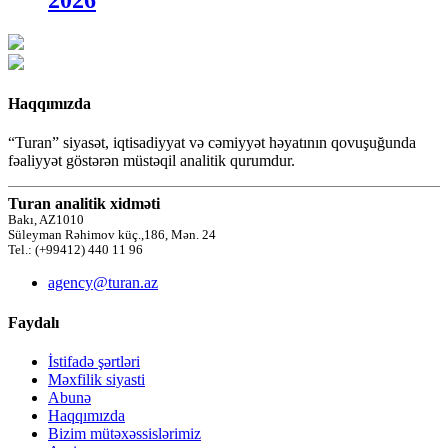
Haqqımızda
“Turan” siyasət, iqtisadiyyat və cəmiyyət həyatının qovuşuğunda
fəaliyyət göstərən müstəqil analitik qurumdur.
Turan analitik xidməti
Bakı, AZ1010
Süleyman Rəhimov küç.,186, Mən. 24
Tel.: (+99412) 440 11 96
agency@turan.az
Faydalı
İstifadə şərtləri
Məxfilik siyasti
Abunə
Haqqımızda
Bizim mütəxəssislərimiz