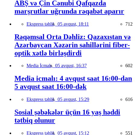
ABŞ və Çin Cənubi Qafqazda
marşrutlar uğrunda rəqabət aparır
Ekspress təhlil,
05 avqust, 18:11
712
Rəqəmsal Orta Dəhliz: Qazaxıstan və
Azərbaycan Xəzərin sahillərini fiber-
optik xətlə birləşdirdi
Media İcmalı,
05 avqust, 16:37
602
Media icmalı: 4 avqust saat 16:00-dan
5 avqust saat 16:00-dək
Ekspress təhlil,
05 avqust, 15:29
616
Sosial şəbəkələr üçün 16 yaş həddi
tətbiq olunur
Ekspress təhlil,
05 avqust, 15:12
551