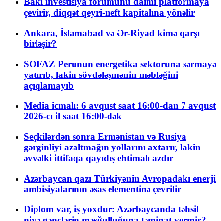
Bakı investisiya forumunu daimi platformaya
çevirir, diqqət qeyri-neft kapitalına yönəlir
Ankara, İslamabad və Ər-Riyad kimə qarşı
birləşir?
SOFAZ Perunun energetika sektoruna sərmayə
yatırıb, lakin sövdələşmənin məbləğini
açıqlamayıb
Media icmalı: 6 avqust saat 16:00-dan 7 avqust
2026-cı il saat 16:00-dək
Seçkilərdən sonra Ermənistan və Rusiya
gərginliyi azaltmağın yollarını axtarır, lakin
əvvəlki ittifaqa qayıdış ehtimalı azdır
Azərbaycan qazı Türkiyənin Avropadakı enerji
ambisiyalarının əsas elementinə çevrilir
Diplom var, iş yoxdur: Azərbaycanda təhsil
niyə gənclərin məşğulluğuna təminat vermir?