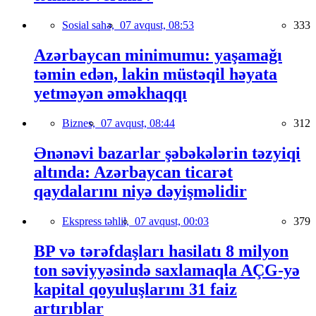
Sosial sahə,
07 avqust, 08:53
333
Azərbaycan minimumu: yaşamağı
təmin edən, lakin müstəqil həyata
yetməyən əməkhaqqı
Biznes,
07 avqust, 08:44
312
Ənənəvi bazarlar şəbəkələrin təzyiqi
altında: Azərbaycan ticarət
qaydalarını niyə dəyişməlidir
Ekspress təhlil,
07 avqust, 00:03
379
BP və tərəfdaşları hasilatı 8 milyon
ton səviyyəsində saxlamaqla AÇG-yə
kapital qoyuluşlarını 31 faiz
artırıblar