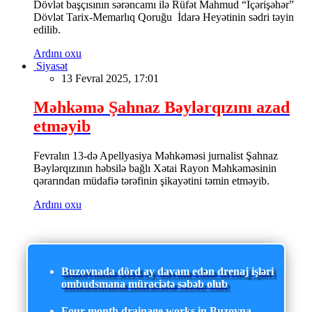
Dövlət başçısının sərəncamı ilə Rüfət Mahmud “İçərişəhər”
Dövlət Tarix-Memarlıq Qoruğu İdarə Heyətinin sədri təyin
edilib.
Ardını oxu
Siyasət
13 Fevral 2025, 17:01
Məhkəmə Şahnaz Bəylərqızını azad
etməyib
Fevralın 13-də Apellyasiya Məhkəməsi jurnalist Şahnaz
Bəylərqızının həbsilə bağlı Xətai Rayon Məhkəməsinin
qərarından müdafiə tərəfinin şikayətini təmin etməyib.
Ardını oxu
Buzovnada dörd ay davam edən drenaj işləri
ombudsmana müraciətə səbəb olub
Four-month drainage works in Buzovna