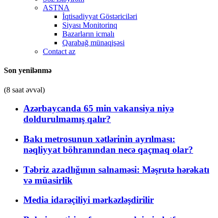
ASTNA
İqtisadiyyat Göstəriciləri
Siyası Monitorinq
Bazarların icmalı
Qarabağ münaqişəsi
Contact az
Son yenilənmə
(8 saat əvvəl)
Azərbaycanda 65 min vakansiya niyə
doldurulmamış qalır?
Bakı metrosunun xətlərinin ayrılması:
nəqliyyat böhranından necə qaçmaq olar?
Təbriz azadlığının salnaməsi: Məşrutə hərəkatı
və müasirlik
Media idarəçiliyi mərkəzləşdirilir