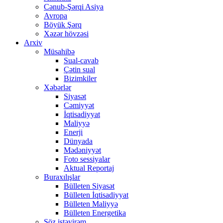
Cənub-Şərqi Asiya
Avropa
Böyük Şərq
Xəzər hövzəsi
Arxiv
Müsahibə
Sual-cavab
Çətin sual
Bizimkiler
Xəbərlər
Siyasət
Cəmiyyət
İqtisadiyyat
Maliyyə
Enerji
Dünyada
Mədəniyyət
Foto sessiyalar
Aktual Reportaj
Buraxılışlar
Bülleten Siyasət
Bülleten İqtisadiyyat
Bülleten Maliyyə
Bülleten Energetika
Söz istəyirəm