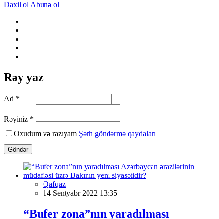
Daxil ol
Abunə ol
Rəy yaz
Ad *
Rəyiniz *
Oxudum və razıyam
Şərh göndərmə qaydaları
Göndər
Qafqaz
14 Sentyabr 2022 13:35
“Bufer zona”nın yaradılması