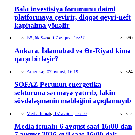
Bakı investisiya forumunu daimi
platformaya çevirir, diqqət qeyri-neft
kapitalına yönəlir
Böyük Şərq,
07 avqust, 16:27
350
Ankara, İslamabad və Ər-Riyad kimə
qarşı birləşir?
Amerika,
07 avqust, 16:19
324
SOFAZ Perunun energetika
sektoruna sərmayə yatırıb, lakin
sövdələşmənin məbləğini açıqlamayıb
Media İcmalı,
07 avqust, 16:10
312
Media icmalı: 6 avqust saat 16:00-dan
7 avqust 2026-cı il saat 16:00-dək