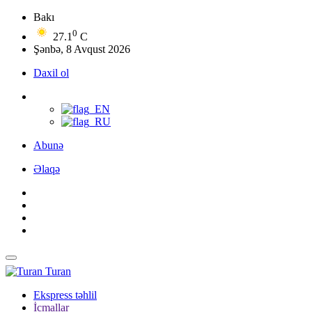
Bakı
0
27.1
C
Şənbə, 8 Avqust 2026
Daxil ol
Abunə
Əlaqə
Turan
Ekspress təhlil
İcmallar