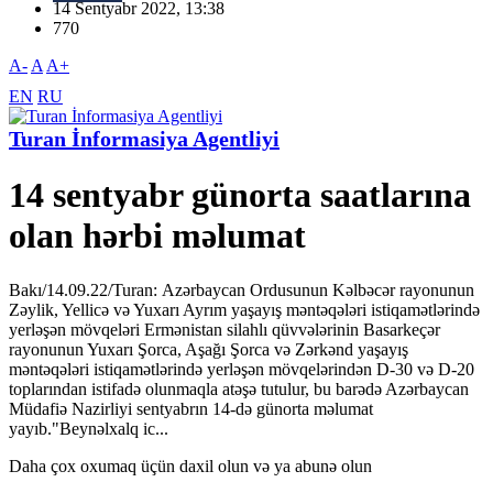
14 Sentyabr 2022, 13:38
770
A-
A
A+
EN
RU
Turan İnformasiya Agentliyi
14 sentyabr günorta saatlarına
olan hərbi məlumat
Bakı/14.09.22/Turan: Azərbaycan Ordusunun Kəlbəcər rayonunun
Zəylik, Yellicə və Yuxarı Ayrım yaşayış məntəqələri istiqamətlərində
yerləşən mövqeləri Ermənistan silahlı qüvvələrinin Basarkeçər
rayonunun Yuxarı Şorca, Aşağı Şorca və Zərkənd yaşayış
məntəqələri istiqamətlərində yerləşən mövqelərindən D-30 və D-20
toplarından istifadə olunmaqla atəşə tutulur, bu barədə Azərbaycan
Müdafiə Nazirliyi sentyabrın 14-də günorta məlumat
yayıb."Beynəlxalq ic...
Daha çox oxumaq üçün daxil olun və ya abunə olun