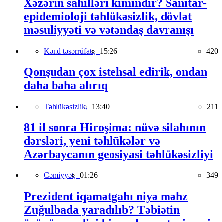
Xəzərin sahilləri kimindir? Sanitar-
epidemioloji təhlükəsizlik, dövlət
məsuliyyəti və vətəndaş davranışı
Kənd təsərrüfatı,
15:26
420
Qonşudan çox istehsal edirik, ondan
daha baha alırıq
Təhlükəsizlik,
13:40
211
81 il sonra Hiroşima: nüvə silahının
dərsləri, yeni təhlükələr və
Azərbaycanın geosiyasi təhlükəsizliyi
Cəmiyyət,
01:26
349
Prezident iqamətgahı niyə məhz
Zuğulbada yaradılıb? Təbiətin