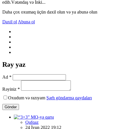
edib.Vətəndaş və İnki...
Daha çox oxumaq üçün daxil olun və ya abunə olun
Daxil ol
Abunə ol
Rəy yaz
Ad *
Rəyiniz *
Oxudum və razıyam
Şərh göndərmə qaydaları
Göndər
Qafqaz
24 İyun 2022 19:12