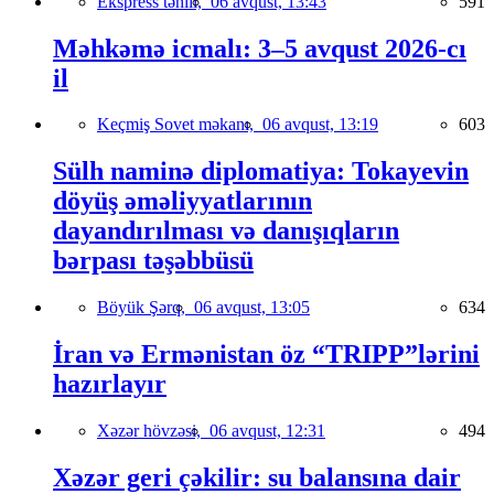
Ekspress təhlil,
06 avqust, 13:43
591
Məhkəmə icmalı: 3–5 avqust 2026-cı
il
Keçmiş Sovet məkanı,
06 avqust, 13:19
603
Sülh naminə diplomatiya: Tokayevin
döyüş əməliyyatlarının
dayandırılması və danışıqların
bərpası təşəbbüsü
Böyük Şərq,
06 avqust, 13:05
634
İran və Ermənistan öz “TRIPP”lərini
hazırlayır
Xəzər hövzəsi,
06 avqust, 12:31
494
Xəzər geri çəkilir: su balansına dair