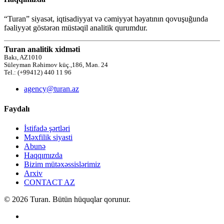
“Turan” siyasət, iqtisadiyyat və cəmiyyət həyatının qovuşuğunda
fəaliyyət göstərən müstəqil analitik qurumdur.
Turan analitik xidməti
Bakı, AZ1010
Süleyman Rəhimov küç.,186, Mən. 24
Tel.: (+99412) 440 11 96
agency@turan.az
Faydalı
İstifadə şərtləri
Məxfilik siyasti
Abunə
Haqqımızda
Bizim mütəxəssislərimiz
Arxiv
CONTACT AZ
© 2026 Turan. Bütün hüquqlar qorunur.