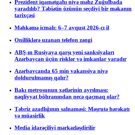
Prezident iqamətgahı niyə məhz Zuğulbada
yaradılıb? Təbiətin özünün seçdiyi bir məkanın
tarixçəsi
Məhkəmə icmalı: 6–7 avqust 2026-cı il
Onilliklərə uzanan telefon zəngi
ABŞ-ın Rusiyaya qarşı yeni sanksiyaları
Azərbaycan üçün risklər və imkanlar yaradır
Azərbaycanda 65 min vakansiya niyə
doldurulmamış qalır?
Bakı metrosunun xətlərinin ayrılması:
nəqliyyat böhranından necə qaçmaq olar?
Təbriz azadlığının salnaməsi: Məşrutə hərəkatı
və müasirlik
Media idarəçiliyi mərkəzləşdirilir