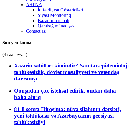
ASTNA
İqtisadiyyat Göstəriciləri
Siyası Monitorinq
Bazarların icmalı
Qarabağ münaqişəsi
Contact az
Son yenilənmə
(3 saat əvvəl)
Xəzərin sahilləri kimindir? Sanitar-epidemioloji
təhlükəsizlik, dövlət məsuliyyəti və vətəndaş
davranışı
Qonşudan çox istehsal edirik, ondan daha
baha alırıq
81 il sonra Hiroşima: nüvə silahının dərsləri,
yeni təhlükələr və Azərbaycanın geosiyasi
təhlükəsizliyi