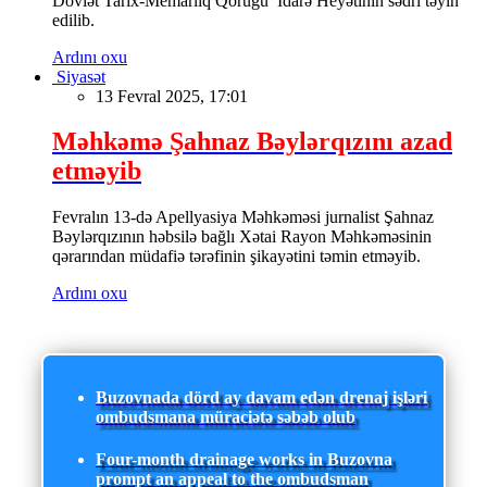
Dövlət Tarix-Memarlıq Qoruğu İdarə Heyətinin sədri təyin
edilib.
Ardını oxu
Siyasət
13 Fevral 2025, 17:01
Məhkəmə Şahnaz Bəylərqızını azad
etməyib
Fevralın 13-də Apellyasiya Məhkəməsi jurnalist Şahnaz
Bəylərqızının həbsilə bağlı Xətai Rayon Məhkəməsinin
qərarından müdafiə tərəfinin şikayətini təmin etməyib.
Ardını oxu
Buzovnada dörd ay davam edən drenaj işləri
ombudsmana müraciətə səbəb olub
Four-month drainage works in Buzovna
prompt an appeal to the ombudsman