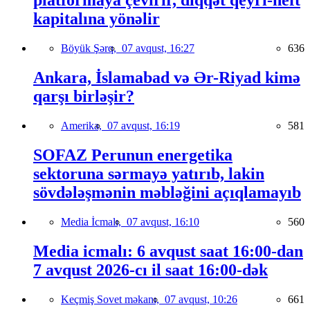
platformaya çevirir, diqqət qeyri-neft
kapitalına yönəlir
Böyük Şərq,
07 avqust, 16:27
636
Ankara, İslamabad və Ər-Riyad kimə
qarşı birləşir?
Amerika,
07 avqust, 16:19
581
SOFAZ Perunun energetika
sektoruna sərmayə yatırıb, lakin
sövdələşmənin məbləğini açıqlamayıb
Media İcmalı,
07 avqust, 16:10
560
Media icmalı: 6 avqust saat 16:00-dan
7 avqust 2026-cı il saat 16:00-dək
Keçmiş Sovet məkanı,
07 avqust, 10:26
661