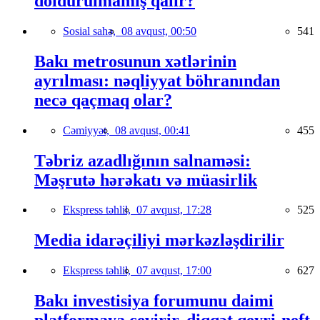
doldurulmamış qalır?
Sosial sahə,
08 avqust, 00:50
541
Bakı metrosunun xətlərinin
ayrılması: nəqliyyat böhranından
necə qaçmaq olar?
Cəmiyyət,
08 avqust, 00:41
455
Təbriz azadlığının salnaməsi:
Məşrutə hərəkatı və müasirlik
Ekspress təhlil,
07 avqust, 17:28
525
Media idarəçiliyi mərkəzləşdirilir
Ekspress təhlil,
07 avqust, 17:00
627
Bakı investisiya forumunu daimi