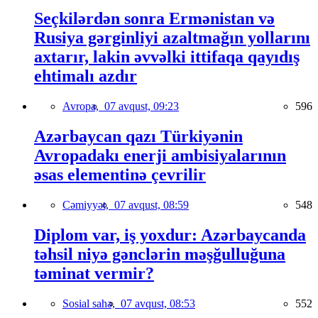
Seçkilərdən sonra Ermənistan və
Rusiya gərginliyi azaltmağın yollarını
axtarır, lakin əvvəlki ittifaqa qayıdış
ehtimalı azdır
Avropa,
07 avqust, 09:23
596
Azərbaycan qazı Türkiyənin
Avropadakı enerji ambisiyalarının
əsas elementinə çevrilir
Cəmiyyət,
07 avqust, 08:59
548
Diplom var, iş yoxdur: Azərbaycanda
təhsil niyə gənclərin məşğulluğuna
təminat vermir?
Sosial sahə,
07 avqust, 08:53
552