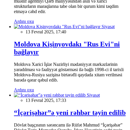
müəllif agentliyi Qərb maliyyəsindən asılı və xarici
strukturların maraqlarına tabe olan bir qurum kimi təqdim
etməyə cəhd edir.
Ardını oxu
Siyasət
13 Fevral 2025, 17:40
Moldova Kişinyovdakı "Rus Evi"ni
bağlayır
Moldova Xarici İşlər Nazirliyi mədəniyyət mərkəzlərinin
yaradılması və fəaliyyət göstərməsi ilə bağlı 1998-ci il tarixli
Moldova-Rusiya sazişinə birtərəfli qaydada xitam verilməsi
barədə qərar qəbul edib.
Ardını oxu
Siyasət
13 Fevral 2025, 17:33
“İçərişəhər”ə yeni rəhbər təyin edilib
Dövlət başçısının sərəncamı ilə Rüfət Mahmud “İçərişəhər”