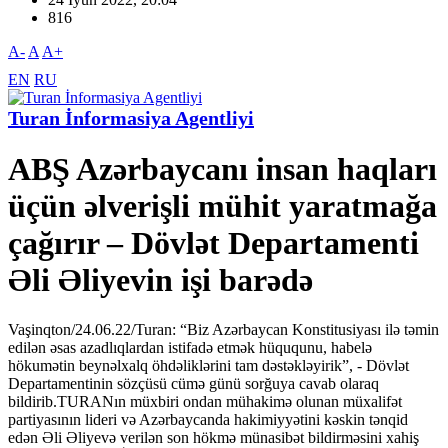
816
A-
A
A+
EN
RU
Turan İnformasiya Agentliyi
ABŞ Azərbaycanı insan haqları
üçün əlverişli mühit yaratmağa
çağırır – Dövlət Departamenti
Əli Əliyevin işi barədə
Vaşinqton/24.06.22/Turan: “Biz Azərbaycan Konstitusiyası ilə təmin
edilən əsas azadlıqlardan istifadə etmək hüququnu, habelə
hökumətin beynəlxalq öhdəliklərini tam dəstəkləyirik”, - Dövlət
Departamentinin sözçüsü cümə günü sorğuya cavab olaraq
bildirib.TURANın müxbiri ondan mühakimə olunan müxalifət
partiyasının lideri və Azərbaycanda hakimiyyətini kəskin tənqid
edən Əli Əliyevə verilən son hökmə münasibət bildirməsini xahiş