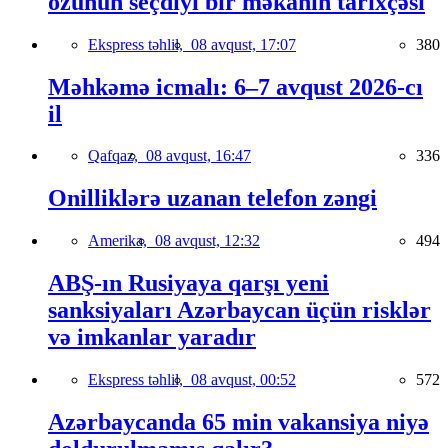
özünün seçdiyi bir məkanın tarixçəsi
Ekspress təhlil,
08 avqust, 17:07
380
Məhkəmə icmalı: 6–7 avqust 2026-cı
il
Qafqaz,
08 avqust, 16:47
336
Onilliklərə uzanan telefon zəngi
Amerika,
08 avqust, 12:32
494
ABŞ-ın Rusiyaya qarşı yeni
sanksiyaları Azərbaycan üçün risklər
və imkanlar yaradır
Ekspress təhlil,
08 avqust, 00:52
572
Azərbaycanda 65 min vakansiya niyə