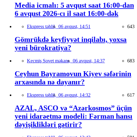
Media icmalı: 5 avqust saat 16:00-dan
6 avqust 2026-cı il saat 16:00-dək
Ekspress təhlil,
06 avqust, 14:51
643
Gömrükdə keyfiyyət inqilabı, yoxsa
yeni bürokratiya?
Keçmiş Sovet məkanı,
06 avqust, 14:37
683
Ceyhun Bayramovun Kiyev səfərinin
arxasında nə dayanır?
Ekspress təhlil,
06 avqust, 14:32
617
AZAL, ASCO və “Azərkosmos” üçün
yeni idarəetmə modeli: Fərman hansı
dəyişiklikləri gətirir?