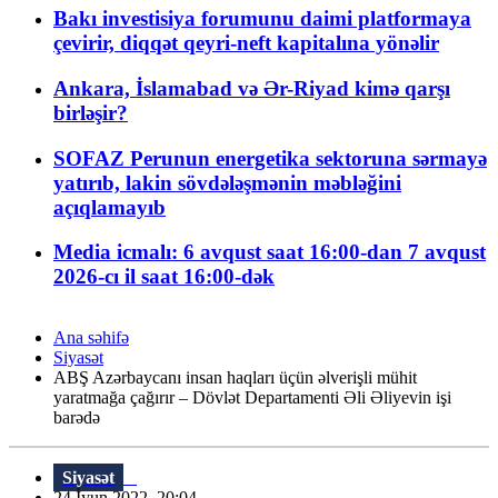
Bakı investisiya forumunu daimi platformaya
çevirir, diqqət qeyri-neft kapitalına yönəlir
Ankara, İslamabad və Ər-Riyad kimə qarşı
birləşir?
SOFAZ Perunun energetika sektoruna sərmayə
yatırıb, lakin sövdələşmənin məbləğini
açıqlamayıb
Media icmalı: 6 avqust saat 16:00-dan 7 avqust
2026-cı il saat 16:00-dək
Ana səhifə
Siyasət
ABŞ Azərbaycanı insan haqları üçün əlverişli mühit
yaratmağa çağırır – Dövlət Departamenti Əli Əliyevin işi
barədə
Siyasət
24 İyun 2022, 20:04