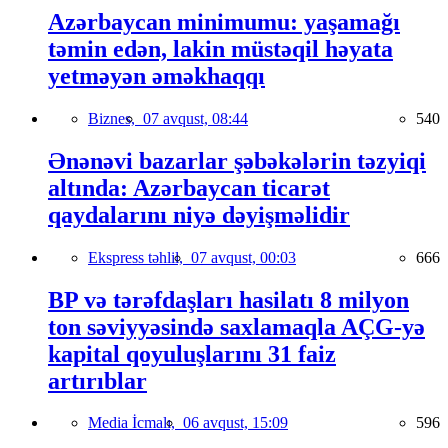
Azərbaycan minimumu: yaşamağı
təmin edən, lakin müstəqil həyata
yetməyən əməkhaqqı
Biznes,
07 avqust, 08:44
540
Ənənəvi bazarlar şəbəkələrin təzyiqi
altında: Azərbaycan ticarət
qaydalarını niyə dəyişməlidir
Ekspress təhlil,
07 avqust, 00:03
666
BP və tərəfdaşları hasilatı 8 milyon
ton səviyyəsində saxlamaqla AÇG-yə
kapital qoyuluşlarını 31 faiz
artırıblar
Media İcmalı,
06 avqust, 15:09
596