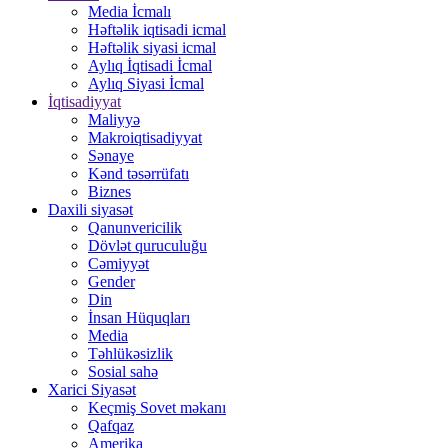
Media İcmalı
Həftəlik iqtisadi icmal
Həftəlik siyasi icmal
Aylıq İqtisadi İcmal
Aylıq Siyasi İcmal
İqtisadiyyat
Maliyyə
Makroiqtisadiyyat
Sənaye
Kənd təsərrüfatı
Biznes
Daxili siyasət
Qanunvericilik
Dövlət quruculuğu
Cəmiyyət
Gender
Din
İnsan Hüquqları
Media
Təhlükəsizlik
Sosial sahə
Xarici Siyasət
Keçmiş Sovet məkanı
Qafqaz
Amerika