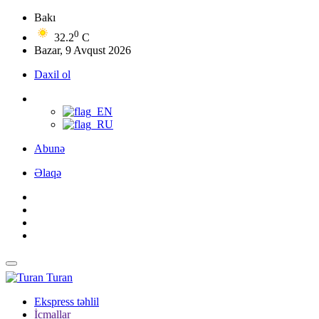
Bakı
0
32.2
C
Bazar, 9 Avqust 2026
Daxil ol
Abunə
Əlaqə
Turan
Ekspress təhlil
İcmallar