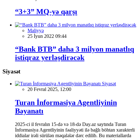
“3+3” MQ-yə qarşı
Maliyyə
25 İyun 2022 09:44
“Bank BTB” daha 3 milyon manatlıq
istiqraz yerləşdirəcək
Siyasət
Siyasət
20 Fevral 2025, 12:00
Turan İnformasiya Agentliyinin
Bəyanatı
2025-ci il fevralın 15-də və 18-də Day.az saytında Turan
İnformasiya Agentliyinin fəaliyyəti ilə bağlı böhtan xarakterli
iddialar irəli sürülən məqalələr dərc edilib. Bu materiallarda