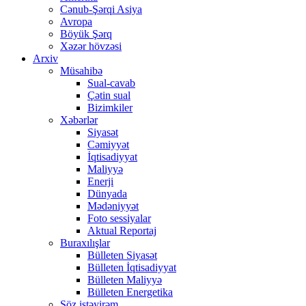
Cənub-Şərqi Asiya
Avropa
Böyük Şərq
Xəzər hövzəsi
Arxiv
Müsahibə
Sual-cavab
Çətin sual
Bizimkiler
Xəbərlər
Siyasət
Cəmiyyət
İqtisadiyyat
Maliyyə
Enerji
Dünyada
Mədəniyyət
Foto sessiyalar
Aktual Reportaj
Buraxılışlar
Bülleten Siyasət
Bülleten İqtisadiyyat
Bülleten Maliyyə
Bülleten Energetika
Söz istəyirəm