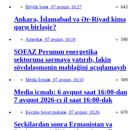
Böyük Şərq,
07 avqust, 16:27
643
Ankara, İslamabad və Ər-Riyad kimə
qarşı birləşir?
Amerika,
07 avqust, 16:19
590
SOFAZ Perunun energetika
sektoruna sərmayə yatırıb, lakin
sövdələşmənin məbləğini açıqlamayıb
Media İcmalı,
07 avqust, 16:10
569
Media icmalı: 6 avqust saat 16:00-dan
7 avqust 2026-cı il saat 16:00-dək
Keçmiş Sovet məkanı,
07 avqust, 10:26
670
Seçkilərdən sonra Ermənistan və