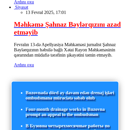
Ardını oxu
Siyasət
13 Fevral 2025, 17:01
Məhkəmə Şahnaz Bəylərqızını azad
etməyib
Fevralın 13-də Apellyasiya Məhkəməsi jurnalist Şahnaz
Bəylərqızının həbsilə bağlı Xətai Rayon Məhkəməsinin
qərarından müdafiə tərəfinin şikayətini təmin etməyib.
Ardını oxu
Buzovnada dörd ay davam edən drenaj işləri
ombudsmana müraciətə səbəb olub
Four-month drainage works in Buzovna
prompt an appeal to the ombudsman
В Бузовна четырехмесячные работы по