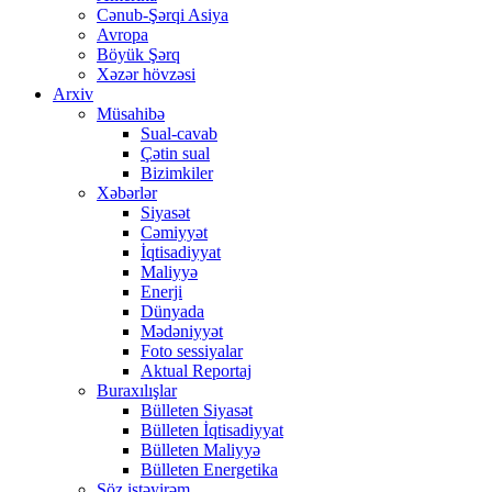
Cənub-Şərqi Asiya
Avropa
Böyük Şərq
Xəzər hövzəsi
Arxiv
Müsahibə
Sual-cavab
Çətin sual
Bizimkiler
Xəbərlər
Siyasət
Cəmiyyət
İqtisadiyyat
Maliyyə
Enerji
Dünyada
Mədəniyyət
Foto sessiyalar
Aktual Reportaj
Buraxılışlar
Bülleten Siyasət
Bülleten İqtisadiyyat
Bülleten Maliyyə
Bülleten Energetika
Söz istəyirəm