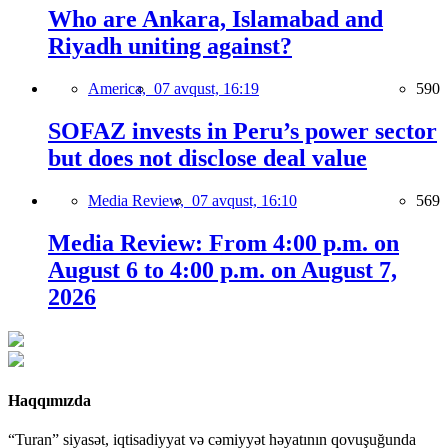
Who are Ankara, Islamabad and
Riyadh uniting against?
America,
07 avqust, 16:19
590
SOFAZ invests in Peru’s power sector
but does not disclose deal value
Media Review,
07 avqust, 16:10
569
Media Review: From 4:00 p.m. on
August 6 to 4:00 p.m. on August 7,
2026
Haqqımızda
“Turan” siyasət, iqtisadiyyat və cəmiyyət həyatının qovuşuğunda