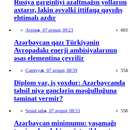
Rusiya gərginliyi azaltmağın yollarını
axtarır, lakin əvvəlki ittifaqa qayıdış
ehtimalı azdır
Avropa,
07 avqust, 09:23
603
Azərbaycan qazı Türkiyənin
Avropadakı enerji ambisiyalarının
əsas elementinə çevrilir
Cəmiyyət,
07 avqust, 08:59
554
Diplom var, iş yoxdur: Azərbaycanda
təhsil niyə gənclərin məşğulluğuna
təminat vermir?
Sosial sahə,
07 avqust, 08:53
558
Azərbaycan minimumu: yaşamağı