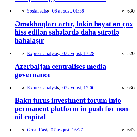
Sosial sahə,
06 avqust, 01:38
630
Əməkhaqları artır, lakin həyat ən çox
hiss edilən sahələrdə daha sürətlə
bahalaşır
Express analysis,
07 avqust, 17:28
529
Azerbaijan centralises media
governance
Express analysis,
07 avqust, 17:00
636
Baku turns investment forum into
permanent platform in push for non-
oil capital
Great East,
07 avqust, 16:27
643