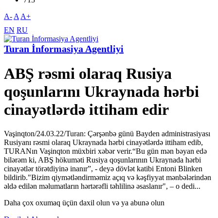
A-
A
A+
EN
RU
Turan İnformasiya Agentliyi
ABŞ rəsmi olaraq Rusiya
qoşunlarını Ukraynada hərbi
cinayətlərdə ittiham edir
Vaşinqton/24.03.22/Turan: Çərşənbə günü Bayden administrasiyası
Rusiyanı rəsmi olaraq Ukraynada hərbi cinayətlərdə ittiham edib,
TURANın Vaşinqton müxbiri xəbər verir.“Bu gün mən bəyan edə
bilərəm ki, ABŞ hökuməti Rusiya qoşunlarının Ukraynada hərbi
cinayətlər törətdiyinə inanır”, - deyə dövlət katibi Entoni Blinken
bildirib."Bizim qiymətləndirməmiz açıq və kəşfiyyat mənbələrindən
əldə edilən məlumatların hərtərəfli təhlilinə əsaslanır", – о dedi...
Daha çox oxumaq üçün daxil olun və ya abunə olun