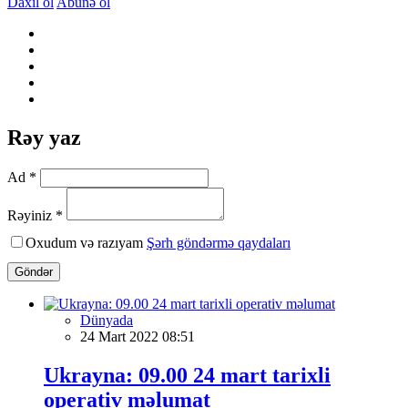
Daxil ol
Abunə ol
Rəy yaz
Ad *
Rəyiniz *
Oxudum və razıyam
Şərh göndərmə qaydaları
Göndər
Dünyada
24 Mart 2022 08:51
Ukrayna: 09.00 24 mart tarixli
operativ məlumat