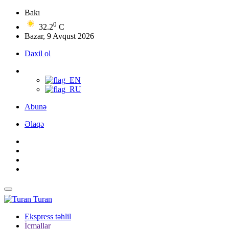
Bakı
0
32.2
C
Bazar, 9 Avqust 2026
Daxil ol
Abunə
Əlaqə
Turan
Ekspress təhlil
İcmallar