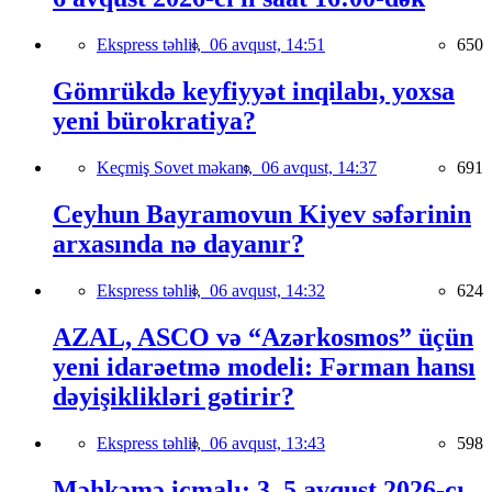
Ekspress təhlil,
06 avqust, 14:51
650
Gömrükdə keyfiyyət inqilabı, yoxsa
yeni bürokratiya?
Keçmiş Sovet məkanı,
06 avqust, 14:37
691
Ceyhun Bayramovun Kiyev səfərinin
arxasında nə dayanır?
Ekspress təhlil,
06 avqust, 14:32
624
AZAL, ASCO və “Azərkosmos” üçün
yeni idarəetmə modeli: Fərman hansı
dəyişiklikləri gətirir?
Ekspress təhlil,
06 avqust, 13:43
598
Məhkəmə icmalı: 3–5 avqust 2026-cı