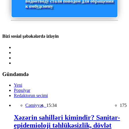
водоотводу стали поводом для обращения
к омбудсмену
Bizi sosial şəbəkələrdə izləyin
Gündəmdə
Yeni
Populyar
Redaktorun seçimi
Cəmiyyət,
15:34
175
Xəzərin sahilləri kimindir? Sanitar-
epidemioloji təhlükəsizlik, dövlət