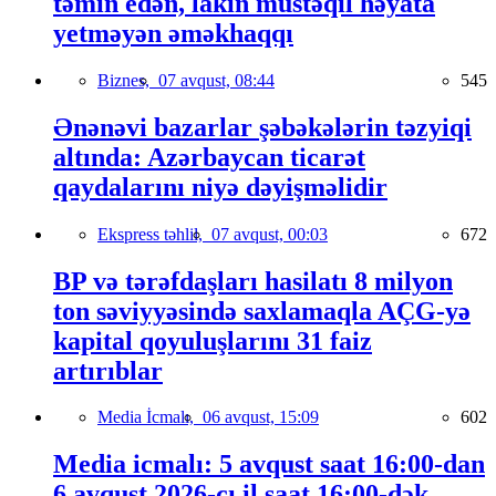
təmin edən, lakin müstəqil həyata
yetməyən əməkhaqqı
Biznes,
07 avqust, 08:44
545
Ənənəvi bazarlar şəbəkələrin təzyiqi
altında: Azərbaycan ticarət
qaydalarını niyə dəyişməlidir
Ekspress təhlil,
07 avqust, 00:03
672
BP və tərəfdaşları hasilatı 8 milyon
ton səviyyəsində saxlamaqla AÇG-yə
kapital qoyuluşlarını 31 faiz
artırıblar
Media İcmalı,
06 avqust, 15:09
602
Media icmalı: 5 avqust saat 16:00-dan
6 avqust 2026-cı il saat 16:00-dək