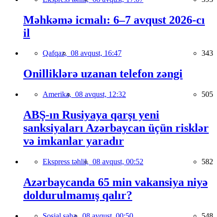
Məhkəmə icmalı: 6–7 avqust 2026-cı
il
Qafqaz,
08 avqust, 16:47
343
Onilliklərə uzanan telefon zəngi
Amerika,
08 avqust, 12:32
505
ABŞ-ın Rusiyaya qarşı yeni
sanksiyaları Azərbaycan üçün risklər
və imkanlar yaradır
Ekspress təhlil,
08 avqust, 00:52
582
Azərbaycanda 65 min vakansiya niyə
doldurulmamış qalır?
Sosial sahə,
08 avqust, 00:50
548