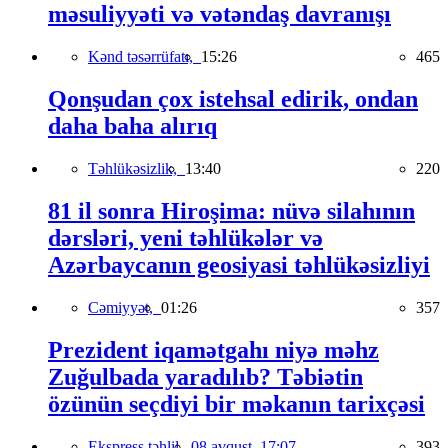
məsuliyyəti və vətəndaş davranışı
Kənd təsərrüfatı,
15:26
465
Qonşudan çox istehsal edirik, ondan
daha baha alırıq
Təhlükəsizlik,
13:40
220
81 il sonra Hiroşima: nüvə silahının
dərsləri, yeni təhlükələr və
Azərbaycanın geosiyasi təhlükəsizliyi
Cəmiyyət,
01:26
357
Prezident iqamətgahı niyə məhz
Zuğulbada yaradılıb? Təbiətin
özünün seçdiyi bir məkanın tarixçəsi
Ekspress təhlil,
08 avqust, 17:07
393