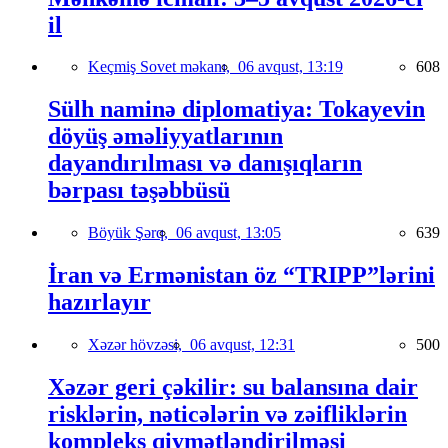
il
Keçmiş Sovet məkanı,
06 avqust, 13:19
608
Sülh naminə diplomatiya: Tokayevin
döyüş əməliyyatlarının
dayandırılması və danışıqların
bərpası təşəbbüsü
Böyük Şərq,
06 avqust, 13:05
639
İran və Ermənistan öz “TRIPP”lərini
hazırlayır
Xəzər hövzəsi,
06 avqust, 12:31
500
Xəzər geri çəkilir: su balansına dair
risklərin, nəticələrin və zəifliklərin
kompleks qiymətləndirilməsi