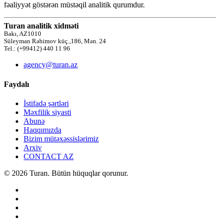
fəaliyyət göstərən müstəqil analitik qurumdur.
Turan analitik xidməti
Bakı, AZ1010
Süleyman Rəhimov küç.,186, Mən. 24
Tel.: (+99412) 440 11 96
agency@turan.az
Faydalı
İstifadə şərtləri
Məxfilik siyasti
Abunə
Haqqımızda
Bizim mütəxəssislərimiz
Arxiv
CONTACT AZ
© 2026 Turan. Bütün hüquqlar qorunur.