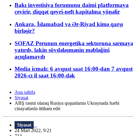
Bakı investisiya forumunu daimi platformaya
çevirir, diqqət qeyri-neft kapitalına yönəlir
Ankara, İslamabad və Ər-Riyad kimə qarşı
birləşir?
SOFAZ Perunun energetika sektoruna sərmayə
yatırıb, lakin sövdələşmənin məbləğini
açıqlamayıb
Media icmalı: 6 avqust saat 16:00-dan 7 avqust
2026-cı il saat 16:00-dək
Ana səhifə
Siyasət
ABŞ rəsmi olaraq Rusiya qoşunlarını Ukraynada hərbi
cinayətlərdə ittiham edir
Siyasət
24 Mart 2022, 9:21
713