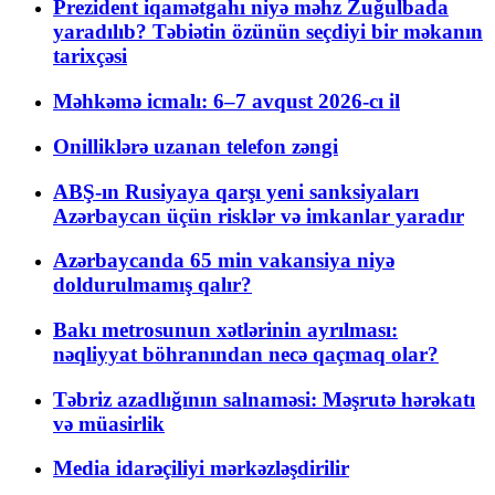
Prezident iqamətgahı niyə məhz Zuğulbada
yaradılıb? Təbiətin özünün seçdiyi bir məkanın
tarixçəsi
Məhkəmə icmalı: 6–7 avqust 2026-cı il
Onilliklərə uzanan telefon zəngi
ABŞ-ın Rusiyaya qarşı yeni sanksiyaları
Azərbaycan üçün risklər və imkanlar yaradır
Azərbaycanda 65 min vakansiya niyə
doldurulmamış qalır?
Bakı metrosunun xətlərinin ayrılması:
nəqliyyat böhranından necə qaçmaq olar?
Təbriz azadlığının salnaməsi: Məşrutə hərəkatı
və müasirlik
Media idarəçiliyi mərkəzləşdirilir