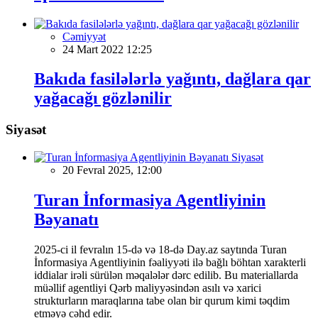
Cəmiyyət
24 Mart 2022 12:25
Bakıda fasilələrlə yağıntı, dağlara qar
yağacağı gözlənilir
Siyasət
Siyasət
20 Fevral 2025, 12:00
Turan İnformasiya Agentliyinin
Bəyanatı
2025-ci il fevralın 15-də və 18-də Day.az saytında Turan
İnformasiya Agentliyinin fəaliyyəti ilə bağlı böhtan xarakterli
iddialar irəli sürülən məqalələr dərc edilib. Bu materiallarda
müəllif agentliyi Qərb maliyyəsindən asılı və xarici
strukturların maraqlarına tabe olan bir qurum kimi təqdim
etməyə cəhd edir.