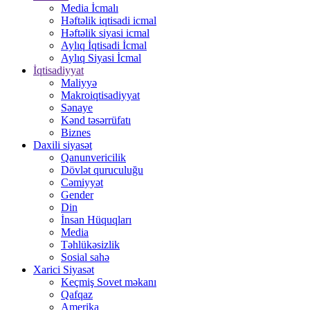
Media İcmalı
Həftəlik iqtisadi icmal
Həftəlik siyasi icmal
Aylıq İqtisadi İcmal
Aylıq Siyasi İcmal
İqtisadiyyat
Maliyyə
Makroiqtisadiyyat
Sənaye
Kənd təsərrüfatı
Biznes
Daxili siyasət
Qanunvericilik
Dövlət quruculuğu
Cəmiyyət
Gender
Din
İnsan Hüquqları
Media
Təhlükəsizlik
Sosial sahə
Xarici Siyasət
Keçmiş Sovet məkanı
Qafqaz
Amerika