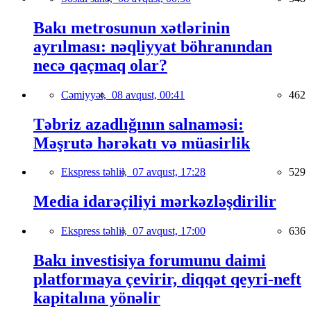
Bakı metrosunun xətlərinin
ayrılması: nəqliyyat böhranından
necə qaçmaq olar?
Cəmiyyət,
08 avqust, 00:41
462
Təbriz azadlığının salnaməsi:
Məşrutə hərəkatı və müasirlik
Ekspress təhlil,
07 avqust, 17:28
529
Media idarəçiliyi mərkəzləşdirilir
Ekspress təhlil,
07 avqust, 17:00
636
Bakı investisiya forumunu daimi
platformaya çevirir, diqqət qeyri-neft
kapitalına yönəlir