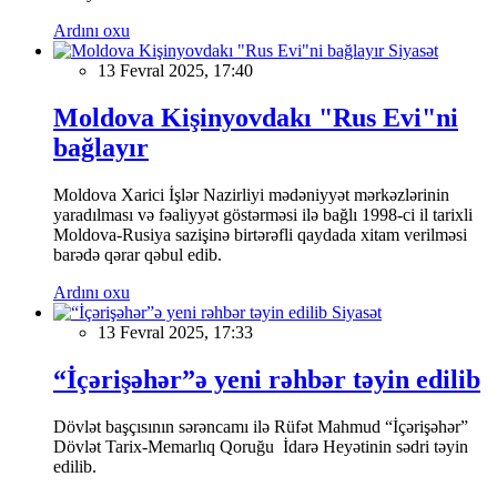
Ardını oxu
Siyasət
13 Fevral 2025, 17:40
Moldova Kişinyovdakı "Rus Evi"ni
bağlayır
Moldova Xarici İşlər Nazirliyi mədəniyyət mərkəzlərinin
yaradılması və fəaliyyət göstərməsi ilə bağlı 1998-ci il tarixli
Moldova-Rusiya sazişinə birtərəfli qaydada xitam verilməsi
barədə qərar qəbul edib.
Ardını oxu
Siyasət
13 Fevral 2025, 17:33
“İçərişəhər”ə yeni rəhbər təyin edilib
Dövlət başçısının sərəncamı ilə Rüfət Mahmud “İçərişəhər”
Dövlət Tarix-Memarlıq Qoruğu İdarə Heyətinin sədri təyin
edilib.