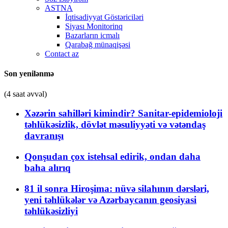
ASTNA
İqtisadiyyat Göstəriciləri
Siyası Monitorinq
Bazarların icmalı
Qarabağ münaqişəsi
Contact az
Son yenilənmə
(4 saat əvvəl)
Xəzərin sahilləri kimindir? Sanitar-epidemioloji
təhlükəsizlik, dövlət məsuliyyəti və vətəndaş
davranışı
Qonşudan çox istehsal edirik, ondan daha
baha alırıq
81 il sonra Hiroşima: nüvə silahının dərsləri,
yeni təhlükələr və Azərbaycanın geosiyasi
təhlükəsizliyi