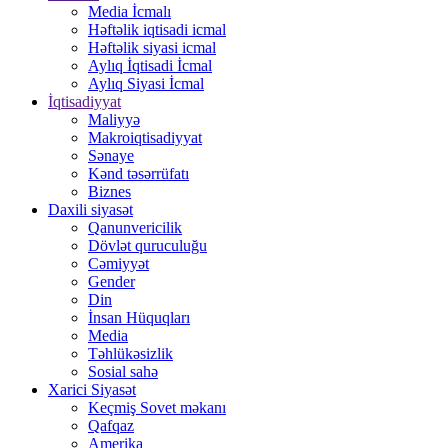
Media İcmalı
Həftəlik iqtisadi icmal
Həftəlik siyasi icmal
Aylıq İqtisadi İcmal
Aylıq Siyasi İcmal
İqtisadiyyat
Maliyyə
Makroiqtisadiyyat
Sənaye
Kənd təsərrüfatı
Biznes
Daxili siyasət
Qanunvericilik
Dövlət quruculuğu
Cəmiyyət
Gender
Din
İnsan Hüquqları
Media
Təhlükəsizlik
Sosial sahə
Xarici Siyasət
Keçmiş Sovet məkanı
Qafqaz
Amerika