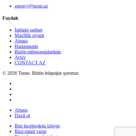
agency@turan.az
Faydalı
İstifadə şərtləri
Məxfilik siyasti
Abunə
Haqqımızda
Bizim mütəxəssislərimiz
Arxiv
CONTACT AZ
© 2026 Turan. Bütün hüquqlar qorunur.
Abunə
Daxil ol
Bizi facebookda izləyin
Bizə email yazın