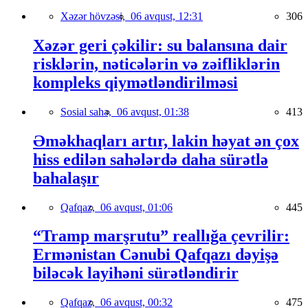
Xəzər hövzəsi,
06 avqust, 12:31
306
Xəzər geri çəkilir: su balansına dair
risklərin, nəticələrin və zəifliklərin
kompleks qiymətləndirilməsi
Sosial sahə,
06 avqust, 01:38
413
Əməkhaqları artır, lakin həyat ən çox
hiss edilən sahələrdə daha sürətlə
bahalaşır
Qafqaz,
06 avqust, 01:06
445
“Tramp marşrutu” reallığa çevrilir:
Ermənistan Cənubi Qafqazı dəyişə
biləcək layihəni sürətləndirir
Qafqaz,
06 avqust, 00:32
475