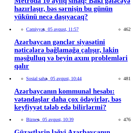
Metroda 10 aylıq sınaq: Bakı gələcəyə
hazırlaşır, bəs sərnişin bu günün
yükünü necə daşıyacaq?
Cəmiyyət,
05 avqust, 11:57
462
Azərbaycan gənclər siyasətini
nəticələrə bağlamağa çalışır, lakin
məşğulluq və beyin axını problemləri
qalır
Sosial sahə,
05 avqust, 10:44
481
Azərbaycanın kommunal hesabı:
vətəndaşlar daha çox ödəyirlər, bəs
keyfiyyət tələb edə bilirlərmi?
Biznes,
05 avqust, 10:39
476
Güzəştlərin ləğvi Azərbaycanın