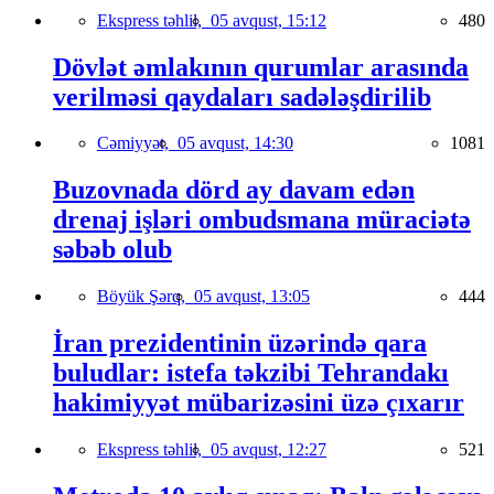
Ekspress təhlil,
05 avqust, 15:12
480
Dövlət əmlakının qurumlar arasında
verilməsi qaydaları sadələşdirilib
Cəmiyyət,
05 avqust, 14:30
1081
Buzovnada dörd ay davam edən
drenaj işləri ombudsmana müraciətə
səbəb olub
Böyük Şərq,
05 avqust, 13:05
444
İran prezidentinin üzərində qara
buludlar: istefa təkzibi Tehrandakı
hakimiyyət mübarizəsini üzə çıxarır
Ekspress təhlil,
05 avqust, 12:27
521