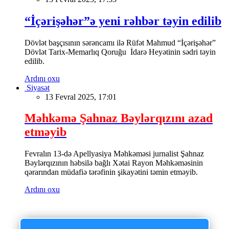
“İçərişəhər”ə yeni rəhbər təyin edilib
Dövlət başçısının sərəncamı ilə Rüfət Mahmud “İçərişəhər”
Dövlət Tarix-Memarlıq Qoruğu İdarə Heyətinin sədri təyin
edilib.
Ardını oxu
Siyasət
13 Fevral 2025, 17:01
Məhkəmə Şahnaz Bəylərqızını azad
etməyib
Fevralın 13-də Apellyasiya Məhkəməsi jurnalist Şahnaz
Bəylərqızının həbsilə bağlı Xətai Rayon Məhkəməsinin
qərarından müdafiə tərəfinin şikayətini təmin etməyib.
Ardını oxu