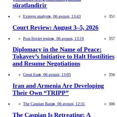
sürətləndirir
Express analysis,
06 avqust, 13:43
351
Court Review: August 3–5, 2026
Post-Soviet region,
06 avqust, 13:19
357
Diplomacy in the Name of Peace:
Tokayev’s Initiative to Halt Hostilities
and Resume Negotiations
Great East,
06 avqust, 13:05
356
Iran and Armenia Are Developing
Their Own “TRIPP”
The Caspian Basin,
06 avqust, 12:31
306
The Caspian Is Retreating: A