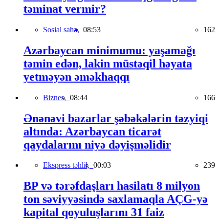
təminat vermir?
Sosial sahə,
08:53
162
Azərbaycan minimumu: yaşamağı
təmin edən, lakin müstəqil həyata
yetməyən əməkhaqqı
Biznes,
08:44
166
Ənənəvi bazarlar şəbəkələrin təzyiqi
altında: Azərbaycan ticarət
qaydalarını niyə dəyişməlidir
Ekspress təhlil,
00:03
239
BP və tərəfdaşları hasilatı 8 milyon
ton səviyyəsində saxlamaqla AÇG-yə
kapital qoyuluşlarını 31 faiz