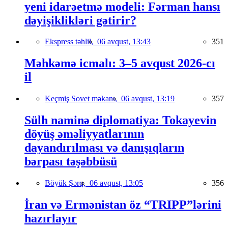
yeni idarəetmə modeli: Fərman hansı
dəyişiklikləri gətirir?
Ekspress təhlil,
06 avqust, 13:43
351
Məhkəmə icmalı: 3–5 avqust 2026-cı
il
Keçmiş Sovet məkanı,
06 avqust, 13:19
357
Sülh naminə diplomatiya: Tokayevin
döyüş əməliyyatlarının
dayandırılması və danışıqların
bərpası təşəbbüsü
Böyük Şərq,
06 avqust, 13:05
356
İran və Ermənistan öz “TRIPP”lərini
hazırlayır