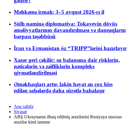
gətirir?
Məhkəmə icmalı: 3–5 avqust 2026-cı il
Sülh naminə diplomatiya: Tokayevin döyüş
əməliyyatlarının dayandırılması və danışıqların
bərpası təşəbbüsü
İran və Ermənistan öz “TRIPP”lərini hazırlayır
Xəzər geri çəkilir: su balansına dair risklərin,
nəticələrin və zəifliklərin kompleks
qiymətləndirilməsi
Əməkhaqları artır, lakin həyat ən çox hiss
edilən sahələrdə daha sürətlə bahalaşır
Ana səhifə
Siyasət
ABŞ Ukraynanın ilhaq edilmiş ərazilərini Rusiyaya məxsus
ərazilər kimi tanımır