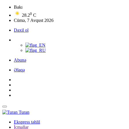
Bakı
0
28.2
C
Cümə, 7 Avqust 2026
Daxil ol
Abunə
Əlaqə
Turan
Ekspress təhlil
İcmallar