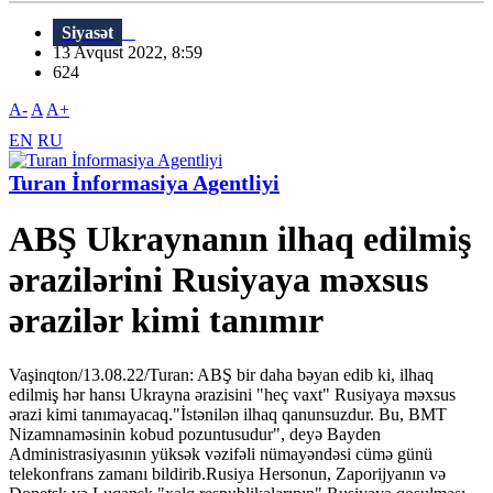
Siyasət
13 Avqust 2022, 8:59
624
A-
A
A+
EN
RU
Turan İnformasiya Agentliyi
ABŞ Ukraynanın ilhaq edilmiş
ərazilərini Rusiyaya məxsus
ərazilər kimi tanımır
Vaşinqton/13.08.22/Turan: ABŞ bir daha bəyan edib ki, ilhaq
edilmiş hər hansı Ukrayna ərazisini "heç vaxt" Rusiyaya məxsus
ərazi kimi tanımayacaq."İstənilən ilhaq qanunsuzdur. Bu, BMT
Nizamnaməsinin kobud pozuntusudur", deyə Bayden
Administrasiyasının yüksək vəzifəli nümayəndəsi cümə günü
telekonfrans zamanı bildirib.Rusiya Hersonun, Zaporijyanın və