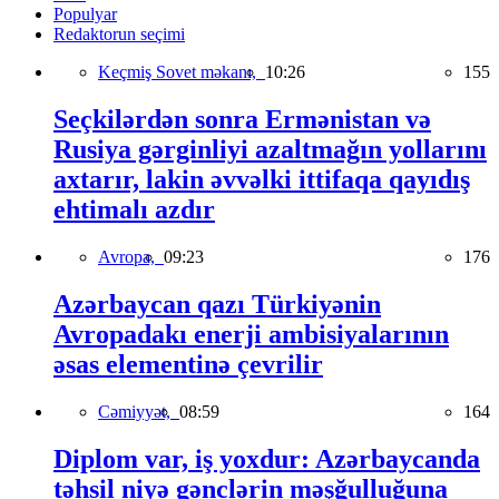
Populyar
Redaktorun seçimi
Keçmiş Sovet məkanı,
10:26
155
Seçkilərdən sonra Ermənistan və
Rusiya gərginliyi azaltmağın yollarını
axtarır, lakin əvvəlki ittifaqa qayıdış
ehtimalı azdır
Avropa,
09:23
176
Azərbaycan qazı Türkiyənin
Avropadakı enerji ambisiyalarının
əsas elementinə çevrilir
Cəmiyyət,
08:59
164
Diplom var, iş yoxdur: Azərbaycanda
təhsil niyə gənclərin məşğulluğuna