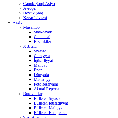
Cənub-Şərqi Asiya
Avropa
Böyük Şərq
Xəzər hövzəsi
Arxiv
Müsahibə
Sual-cavab
Çətin sual
Bizimkiler
Xəbərlər
Siyasət
Cəmiyyət
İqtisadiyyat
Maliyyə
Enerji
Dünyada
Mədəniyyət
Foto sessiyalar
Aktual Reportaj
Buraxılışlar
Bülleten Siyasət
Bülleten İqtisadiyyat
Bülleten Maliyyə
Bülleten Energetika
Söz istəyirəm