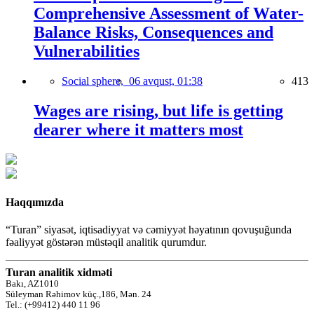
Comprehensive Assessment of Water-
Balance Risks, Consequences and
Vulnerabilities
Social sphere,
06 avqust, 01:38
413
Wages are rising, but life is getting
dearer where it matters most
Haqqımızda
“Turan” siyasət, iqtisadiyyat və cəmiyyət həyatının qovuşuğunda
fəaliyyət göstərən müstəqil analitik qurumdur.
Turan analitik xidməti
Bakı, AZ1010
Süleyman Rəhimov küç.,186, Mən. 24
Tel.: (+99412) 440 11 96