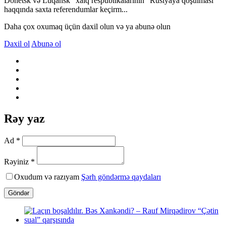
Donetsk və Luqansk "xalq respublikalarının" Rusiyaya qoşulması
haqqında saxta referendumlar keçirm...
Daha çox oxumaq üçün daxil olun və ya abunə olun
Daxil ol
Abunə ol
Rəy yaz
Ad *
Rəyiniz *
Oxudum və razıyam
Şərh göndərmə qaydaları
Göndər