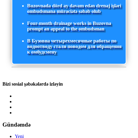
Buzovnada dörd ay davam edən drenaj işləri
ombudsmana müraciətə səbəb olub
Four-month drainage works in Buzovna
prompt an appeal to the ombudsman
В Бузовна четырехмесячные работы по
водоотводу стали поводом для обращения
к омбудсмену
Bizi sosial şəbəkələrdə izləyin
Gündəmdə
Yeni