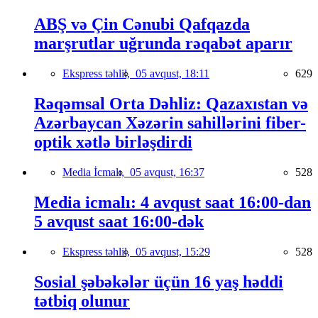
ABŞ və Çin Cənubi Qafqazda
marşrutlar uğrunda rəqabət aparır
Ekspress təhlil,
05 avqust, 18:11
629
Rəqəmsal Orta Dəhliz: Qazaxıstan və
Azərbaycan Xəzərin sahillərini fiber-
optik xətlə birləşdirdi
Media İcmalı,
05 avqust, 16:37
528
Media icmalı: 4 avqust saat 16:00-dan
5 avqust saat 16:00-dək
Ekspress təhlil,
05 avqust, 15:29
528
Sosial şəbəkələr üçün 16 yaş həddi
tətbiq olunur