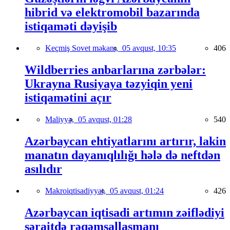
hibrid və elektromobil bazarında
istiqaməti dəyişib
Keçmiş Sovet məkanı,
05 avqust, 10:35
406
Wildberries anbarlarına zərbələr:
Ukrayna Rusiyaya təzyiqin yeni
istiqamətini açır
Maliyyə,
05 avqust, 01:28
540
Azərbaycan ehtiyatlarını artırır, lakin
manatın dayanıqlılığı hələ də neftdən
asılıdır
Makroiqtisadiyyat,
05 avqust, 01:24
426
Azərbaycan iqtisadi artımın zəiflədiyi
şəraitdə rəqəmsallaşmanı