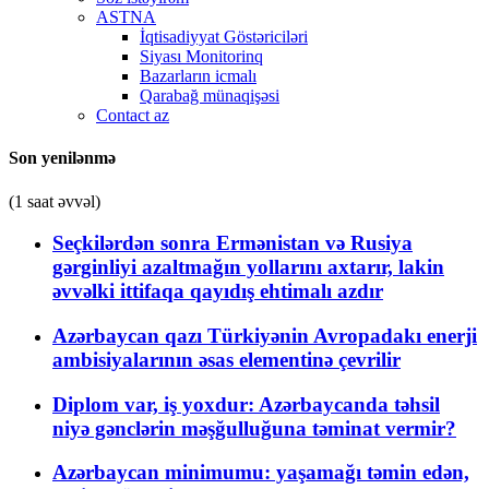
ASTNA
İqtisadiyyat Göstəriciləri
Siyası Monitorinq
Bazarların icmalı
Qarabağ münaqişəsi
Contact az
Son yenilənmə
(1 saat əvvəl)
Seçkilərdən sonra Ermənistan və Rusiya
gərginliyi azaltmağın yollarını axtarır, lakin
əvvəlki ittifaqa qayıdış ehtimalı azdır
Azərbaycan qazı Türkiyənin Avropadakı enerji
ambisiyalarının əsas elementinə çevrilir
Diplom var, iş yoxdur: Azərbaycanda təhsil
niyə gənclərin məşğulluğuna təminat vermir?
Azərbaycan minimumu: yaşamağı təmin edən,