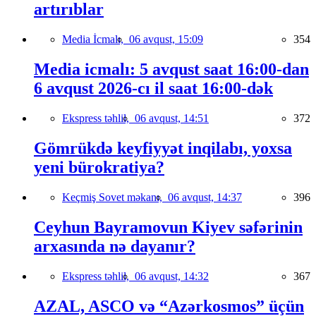
artırıblar
Media İcmalı,
06 avqust, 15:09
354
Media icmalı: 5 avqust saat 16:00-dan
6 avqust 2026-cı il saat 16:00-dək
Ekspress təhlil,
06 avqust, 14:51
372
Gömrükdə keyfiyyət inqilabı, yoxsa
yeni bürokratiya?
Keçmiş Sovet məkanı,
06 avqust, 14:37
396
Ceyhun Bayramovun Kiyev səfərinin
arxasında nə dayanır?
Ekspress təhlil,
06 avqust, 14:32
367
AZAL, ASCO və “Azərkosmos” üçün