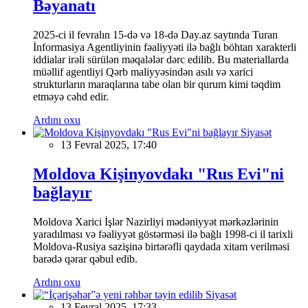
Bəyanatı
2025-ci il fevralın 15-də və 18-də Day.az saytında Turan
İnformasiya Agentliyinin fəaliyyəti ilə bağlı böhtan xarakterli
iddialar irəli sürülən məqalələr dərc edilib. Bu materiallarda
müəllif agentliyi Qərb maliyyəsindən asılı və xarici
strukturların maraqlarına tabe olan bir qurum kimi təqdim
etməyə cəhd edir.
Ardını oxu
Siyasət
13 Fevral 2025, 17:40
Moldova Kişinyovdakı "Rus Evi"ni
bağlayır
Moldova Xarici İşlər Nazirliyi mədəniyyət mərkəzlərinin
yaradılması və fəaliyyət göstərməsi ilə bağlı 1998-ci il tarixli
Moldova-Rusiya sazişinə birtərəfli qaydada xitam verilməsi
barədə qərar qəbul edib.
Ardını oxu
Siyasət
13 Fevral 2025, 17:33