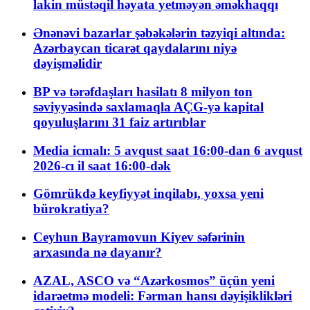
lakin müstəqil həyata yetməyən əməkhaqqı
Ənənəvi bazarlar şəbəkələrin təzyiqi altında:
Azərbaycan ticarət qaydalarını niyə
dəyişməlidir
BP və tərəfdaşları hasilatı 8 milyon ton
səviyyəsində saxlamaqla AÇG-yə kapital
qoyuluşlarını 31 faiz artırıblar
Media icmalı: 5 avqust saat 16:00-dan 6 avqust
2026-cı il saat 16:00-dək
Gömrükdə keyfiyyət inqilabı, yoxsa yeni
bürokratiya?
Ceyhun Bayramovun Kiyev səfərinin
arxasında nə dayanır?
AZAL, ASCO və “Azərkosmos” üçün yeni
idarəetmə modeli: Fərman hansı dəyişiklikləri