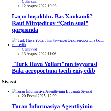
Çətin sual
12 Avqust 2022 19:03
Laçın boşaldılır. Bəs Xankəndi? –
Rauf Mirqədirov “Çətin sual”
qarşısında
Cəmiyyət
13 Avqust 2022 11:06
"Turk Hava Yolları"nın təyyarəsi
Bakı aeroportuna təcili eniş edib
Siyasət
Siyasət
20 Fevral 2025, 12:00
Turan İnformasiya Agentliyinin