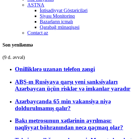
ASTNA
İqtisadiyyat Göstəriciləri
Siyası Monitorinq
Bazarların icmalı
Qarabağ münaqişəsi
Contact az
Son yenilənmə
(9 d. əvvəl)
Onilliklərə uzanan telefon zəngi
ABŞ-ın Rusiyaya qarşı yeni sanksiyaları
Azərbaycan üçün risklər və imkanlar yaradır
Azərbaycanda 65 min vakansiya niyə
doldurulmamış qalır?
Bakı metrosunun xətlərinin ayrılması:
nəqliyyat böhranından necə qaçmaq olar?