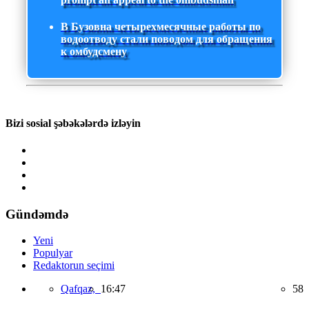
В Бузовна четырехмесячные работы по
водоотводу стали поводом для обращения
к омбудсмену
Bizi sosial şəbəkələrdə izləyin
Gündəmdə
Yeni
Populyar
Redaktorun seçimi
Qafqaz,
16:47
58