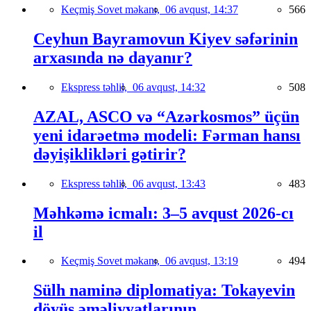
Keçmiş Sovet məkanı,
06 avqust, 14:37
566
Ceyhun Bayramovun Kiyev səfərinin
arxasında nə dayanır?
Ekspress təhlil,
06 avqust, 14:32
508
AZAL, ASCO və “Azərkosmos” üçün
yeni idarəetmə modeli: Fərman hansı
dəyişiklikləri gətirir?
Ekspress təhlil,
06 avqust, 13:43
483
Məhkəmə icmalı: 3–5 avqust 2026-cı
il
Keçmiş Sovet məkanı,
06 avqust, 13:19
494
Sülh naminə diplomatiya: Tokayevin
döyüş əməliyyatlarının