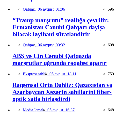
Qafqaz,
06 avqust, 01:06
596
“Tramp marşrutu” reallığa çevrilir:
Ermənistan Cənubi Qafqazı dəyişə
biləcək layihəni sürətləndirir
Qafqaz,
06 avqust, 00:32
608
ABŞ və Çin Cənubi Qafqazda
marşrutlar uğrunda rəqabət aparır
Ekspress təhlil,
05 avqust, 18:11
759
Rəqəmsal Orta Dəhliz: Qazaxıstan və
Azərbaycan Xəzərin sahillərini fiber-
optik xətlə birləşdirdi
Media İcmalı,
05 avqust, 16:37
648