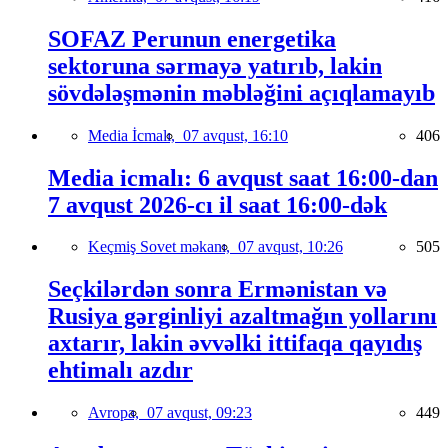
SOFAZ Perunun energetika
sektoruna sərmayə yatırıb, lakin
sövdələşmənin məbləğini açıqlamayıb
Media İcmalı,
07 avqust, 16:10
406
Media icmalı: 6 avqust saat 16:00-dan
7 avqust 2026-cı il saat 16:00-dək
Keçmiş Sovet məkanı,
07 avqust, 10:26
505
Seçkilərdən sonra Ermənistan və
Rusiya gərginliyi azaltmağın yollarını
axtarır, lakin əvvəlki ittifaqa qayıdış
ehtimalı azdır
Avropa,
07 avqust, 09:23
449