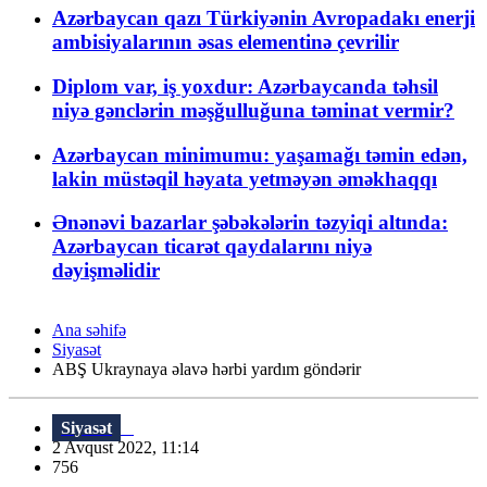
Azərbaycan qazı Türkiyənin Avropadakı enerji
ambisiyalarının əsas elementinə çevrilir
Diplom var, iş yoxdur: Azərbaycanda təhsil
niyə gənclərin məşğulluğuna təminat vermir?
Azərbaycan minimumu: yaşamağı təmin edən,
lakin müstəqil həyata yetməyən əməkhaqqı
Ənənəvi bazarlar şəbəkələrin təzyiqi altında:
Azərbaycan ticarət qaydalarını niyə
dəyişməlidir
Ana səhifə
Siyasət
ABŞ Ukraynaya əlavə hərbi yardım göndərir
Siyasət
2 Avqust 2022, 11:14
756