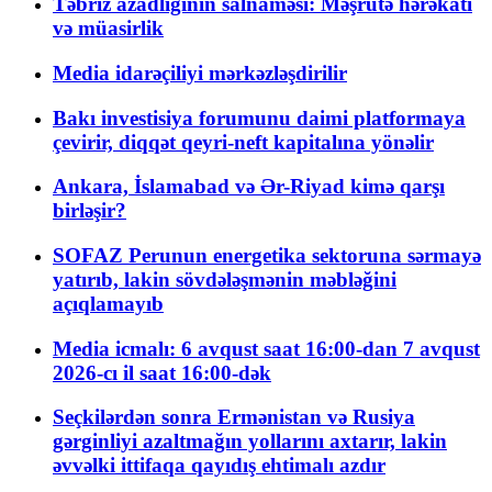
Təbriz azadlığının salnaməsi: Məşrutə hərəkatı
və müasirlik
Media idarəçiliyi mərkəzləşdirilir
Bakı investisiya forumunu daimi platformaya
çevirir, diqqət qeyri-neft kapitalına yönəlir
Ankara, İslamabad və Ər-Riyad kimə qarşı
birləşir?
SOFAZ Perunun energetika sektoruna sərmayə
yatırıb, lakin sövdələşmənin məbləğini
açıqlamayıb
Media icmalı: 6 avqust saat 16:00-dan 7 avqust
2026-cı il saat 16:00-dək
Seçkilərdən sonra Ermənistan və Rusiya
gərginliyi azaltmağın yollarını axtarır, lakin
əvvəlki ittifaqa qayıdış ehtimalı azdır