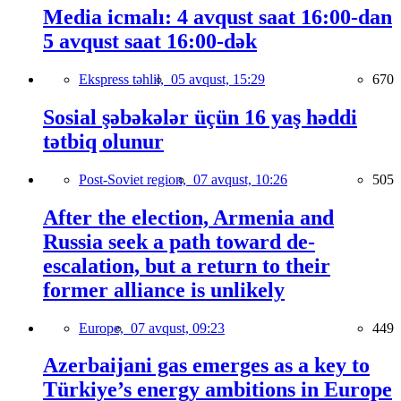
Media icmalı: 4 avqust saat 16:00-dan
5 avqust saat 16:00-dək
Ekspress təhlil,
05 avqust, 15:29
670
Sosial şəbəkələr üçün 16 yaş həddi
tətbiq olunur
Post-Soviet region,
07 avqust, 10:26
505
After the election, Armenia and
Russia seek a path toward de-
escalation, but a return to their
former alliance is unlikely
Europe,
07 avqust, 09:23
449
Azerbaijani gas emerges as a key to
Türkiye’s energy ambitions in Europe