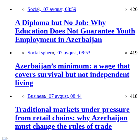
Social,
07 avqust, 08:59
426
A Diploma but No Job: Why
Education Does Not Guarantee Youth
Employment in Azerbaijan
Social sphere,
07 avqust, 08:53
419
Azerbaijan’s minimum: a wage that
covers survival but not independent
living
Business,
07 avqust, 08:44
418
Traditional markets under pressure
from retail chains: why Azerbaijan
must change the rules of trade