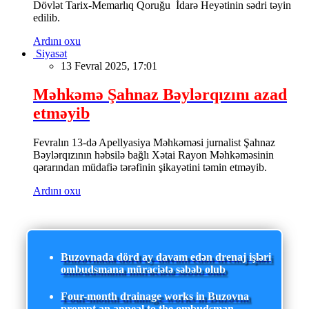
Dövlət Tarix-Memarlıq Qoruğu İdarə Heyətinin sədri təyin
edilib.
Ardını oxu
Siyasət
13 Fevral 2025, 17:01
Məhkəmə Şahnaz Bəylərqızını azad
etməyib
Fevralın 13-də Apellyasiya Məhkəməsi jurnalist Şahnaz
Bəylərqızının həbsilə bağlı Xətai Rayon Məhkəməsinin
qərarından müdafiə tərəfinin şikayətini təmin etməyib.
Ardını oxu
Buzovnada dörd ay davam edən drenaj işləri
ombudsmana müraciətə səbəb olub
Four-month drainage works in Buzovna
prompt an appeal to the ombudsman