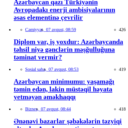
Azərbaycan qazı Türkiyənin
Avropadakı enerji ambisiyalarının
əsas elementinə çevrilir
Cəmiyyət,
07 avqust, 08:59
426
Diplom var, iş yoxdur: Azərbaycanda
təhsil niyə gənclərin məşğulluğuna
təminat vermir?
Sosial sahə,
07 avqust, 08:53
419
Azərbaycan minimumu: yaşamağı
təmin edən, lakin müstəqil həyata
yetməyən əməkhaqqı
Biznes,
07 avqust, 08:44
418
Ənənəvi bazarlar şəbəkələrin təzyiqi