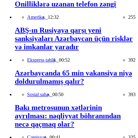
Onilliklərə uzanan telefon zəngi
Amerika,
12:32
255
ABŞ-ın Rusiyaya qarşı yeni
sanksiyaları Azərbaycan üçün risklər
və imkanlar yaradır
Ekspress təhlil,
00:52
392
Azərbaycanda 65 min vakansiya niyə
doldurulmamış qalır?
Sosial sahə,
00:50
393
Bakı metrosunun xətlərinin
ayrılması: nəqliyyat böhranından
necə qaçmaq olar?
Cəmiyyət,
00:41
325