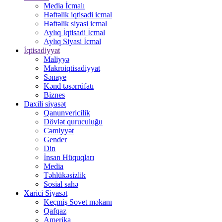
Media İcmalı
Həftəlik iqtisadi icmal
Həftəlik siyasi icmal
Aylıq İqtisadi İcmal
Aylıq Siyasi İcmal
İqtisadiyyat
Maliyyə
Makroiqtisadiyyat
Sənaye
Kənd təsərrüfatı
Biznes
Daxili siyasət
Qanunvericilik
Dövlət quruculuğu
Cəmiyyət
Gender
Din
İnsan Hüquqları
Media
Təhlükəsizlik
Sosial sahə
Xarici Siyasət
Keçmiş Sovet məkanı
Qafqaz
Amerika