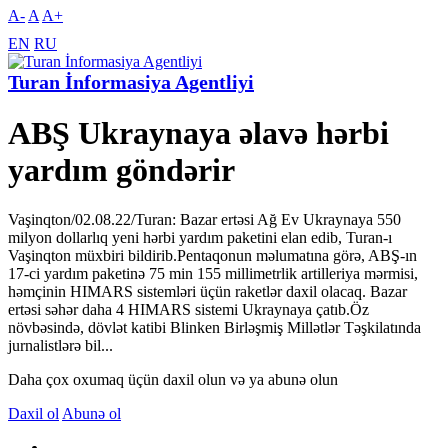
A-
A
A+
EN
RU
Turan İnformasiya Agentliyi
ABŞ Ukraynaya əlavə hərbi
yardım göndərir
Vaşinqton/02.08.22/Turan: Bazar ertəsi Ağ Ev Ukraynaya 550
milyon dollarlıq yeni hərbi yardım paketini elan edib, Turan-ı
Vaşinqton müxbiri bildirib.Pentaqonun məlumatına görə, ABŞ-ın
17-ci yardım paketinə 75 min 155 millimetrlik artilleriya mərmisi,
həmçinin HIMARS sistemləri üçün raketlər daxil olacaq. Bazar
ertəsi səhər daha 4 HIMARS sistemi Ukraynaya çatıb.Öz
növbəsində, dövlət katibi Blinken Birləşmiş Millətlər Təşkilatında
jurnalistlərə bil...
Daha çox oxumaq üçün daxil olun və ya abunə olun
Daxil ol
Abunə ol