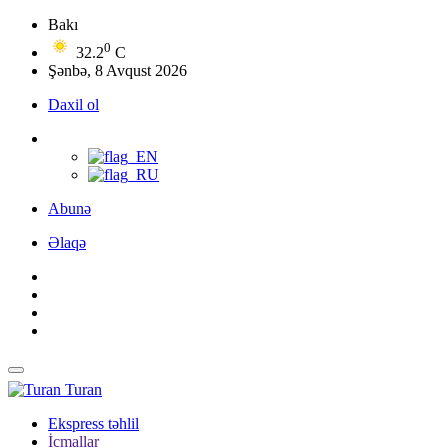
Bakı
0
32.2
C
Şənbə, 8 Avqust 2026
Daxil ol
Abunə
Əlaqə
Turan
Ekspress təhlil
İcmallar