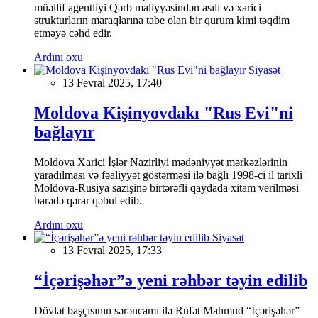
müəllif agentliyi Qərb maliyyəsindən asılı və xarici
strukturların maraqlarına tabe olan bir qurum kimi təqdim
etməyə cəhd edir.
Ardını oxu
Siyasət
13 Fevral 2025, 17:40
Moldova Kişinyovdakı "Rus Evi"ni
bağlayır
Moldova Xarici İşlər Nazirliyi mədəniyyət mərkəzlərinin
yaradılması və fəaliyyət göstərməsi ilə bağlı 1998-ci il tarixli
Moldova-Rusiya sazişinə birtərəfli qaydada xitam verilməsi
barədə qərar qəbul edib.
Ardını oxu
Siyasət
13 Fevral 2025, 17:33
“İçərişəhər”ə yeni rəhbər təyin edilib
Dövlət başçısının sərəncamı ilə Rüfət Mahmud “İçərişəhər”