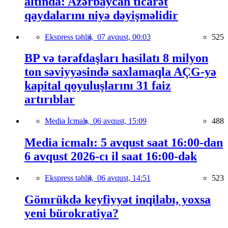
altında: Azərbaycan ticarət
qaydalarını niyə dəyişməlidir
Ekspress təhlil,
07 avqust, 00:03
525
BP və tərəfdaşları hasilatı 8 milyon
ton səviyyəsində saxlamaqla AÇG-yə
kapital qoyuluşlarını 31 faiz
artırıblar
Media İcmalı,
06 avqust, 15:09
488
Media icmalı: 5 avqust saat 16:00-dan
6 avqust 2026-cı il saat 16:00-dək
Ekspress təhlil,
06 avqust, 14:51
523
Gömrükdə keyfiyyət inqilabı, yoxsa
yeni bürokratiya?