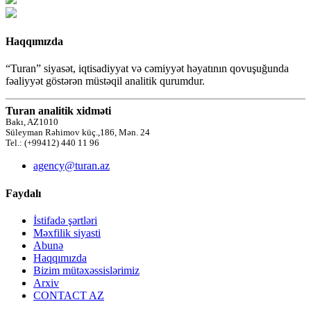
Haqqımızda
“Turan” siyasət, iqtisadiyyat və cəmiyyət həyatının qovuşuğunda
fəaliyyət göstərən müstəqil analitik qurumdur.
Turan analitik xidməti
Bakı, AZ1010
Süleyman Rəhimov küç.,186, Mən. 24
Tel.: (+99412) 440 11 96
agency@turan.az
Faydalı
İstifadə şərtləri
Məxfilik siyasti
Abunə
Haqqımızda
Bizim mütəxəssislərimiz
Arxiv
CONTACT AZ