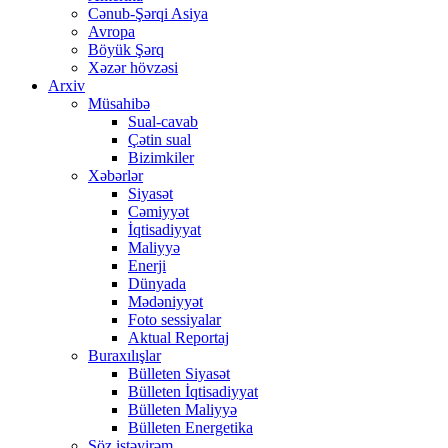
Cənub-Şərqi Asiya
Avropa
Böyük Şərq
Xəzər hövzəsi
Arxiv
Müsahibə
Sual-cavab
Çətin sual
Bizimkiler
Xəbərlər
Siyasət
Cəmiyyət
İqtisadiyyat
Maliyyə
Enerji
Dünyada
Mədəniyyət
Foto sessiyalar
Aktual Reportaj
Buraxılışlar
Bülleten Siyasət
Bülleten İqtisadiyyat
Bülleten Maliyyə
Bülleten Energetika
Söz istəyirəm