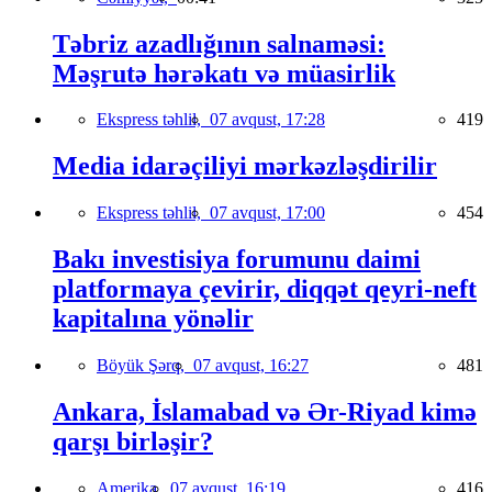
Təbriz azadlığının salnaməsi:
Məşrutə hərəkatı və müasirlik
Ekspress təhlil,
07 avqust, 17:28
419
Media idarəçiliyi mərkəzləşdirilir
Ekspress təhlil,
07 avqust, 17:00
454
Bakı investisiya forumunu daimi
platformaya çevirir, diqqət qeyri-neft
kapitalına yönəlir
Böyük Şərq,
07 avqust, 16:27
481
Ankara, İslamabad və Ər-Riyad kimə
qarşı birləşir?
Amerika,
07 avqust, 16:19
416