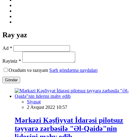
Rəy yaz
Ad *
Rəyiniz *
Oxudum və razıyam
Şərh göndərmə qaydaları
Göndər
Siyasət
2 Avqust 2022 10:57
Mərkəzi Kəşfiyyat İdarəsi pilotsuz
təyyarə zərbəsilə "Əl-Qaidə"nin
liderini məhv edib