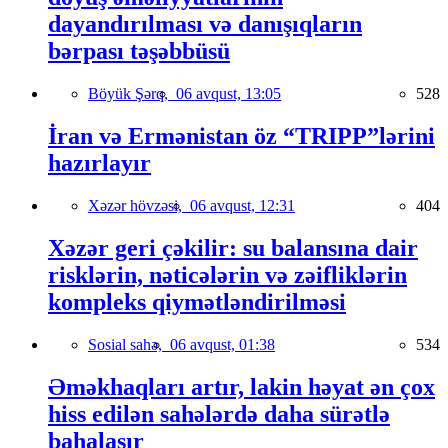
dayandırılması və danışıqların
bərpası təşəbbüsü
Böyük Şərq,
06 avqust, 13:05
528
İran və Ermənistan öz “TRIPP”lərini
hazırlayır
Xəzər hövzəsi,
06 avqust, 12:31
404
Xəzər geri çəkilir: su balansına dair
risklərin, nəticələrin və zəifliklərin
kompleks qiymətləndirilməsi
Sosial sahə,
06 avqust, 01:38
534
Əməkhaqları artır, lakin həyat ən çox
hiss edilən sahələrdə daha sürətlə
bahalaşır