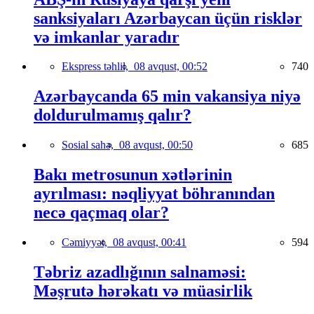
sanksiyaları Azərbaycan üçün risklər
və imkanlar yaradır
Ekspress təhlil,
08 avqust, 00:52
740
Azərbaycanda 65 min vakansiya niyə
doldurulmamış qalır?
Sosial sahə,
08 avqust, 00:50
685
Bakı metrosunun xətlərinin
ayrılması: nəqliyyat böhranından
necə qaçmaq olar?
Cəmiyyət,
08 avqust, 00:41
594
Təbriz azadlığının salnaməsi:
Məşrutə hərəkatı və müasirlik