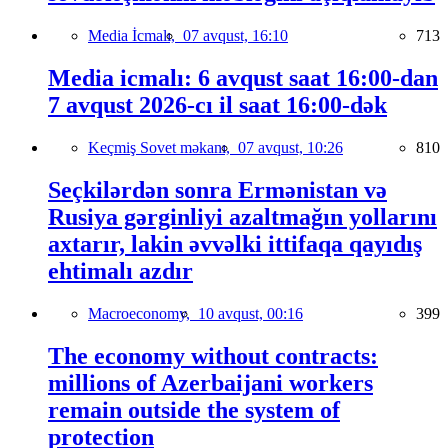
Media İcmalı,
07 avqust, 16:10
713
Media icmalı: 6 avqust saat 16:00-dan
7 avqust 2026-cı il saat 16:00-dək
Keçmiş Sovet məkanı,
07 avqust, 10:26
810
Seçkilərdən sonra Ermənistan və
Rusiya gərginliyi azaltmağın yollarını
axtarır, lakin əvvəlki ittifaqa qayıdış
ehtimalı azdır
Macroeconomy,
10 avqust, 00:16
399
The economy without contracts:
millions of Azerbaijani workers
remain outside the system of
protection