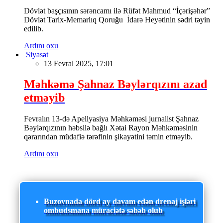
Dövlət başçısının sərəncamı ilə Rüfət Mahmud “İçərişəhər”
Dövlət Tarix-Memarlıq Qoruğu İdarə Heyətinin sədri təyin
edilib.
Ardını oxu
Siyasət
13 Fevral 2025, 17:01
Məhkəmə Şahnaz Bəylərqızını azad
etməyib
Fevralın 13-də Apellyasiya Məhkəməsi jurnalist Şahnaz
Bəylərqızının həbsilə bağlı Xətai Rayon Məhkəməsinin
qərarından müdafiə tərəfinin şikayətini təmin etməyib.
Ardını oxu
Buzovnada dörd ay davam edən drenaj işləri
ombudsmana müraciətə səbəb olub