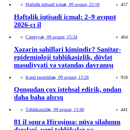
Həftəlik iqtisadi icmal,
09 avqust, 22:18
457
Həftəlik iqtisadi icmal: 2–9 avqust
2026-cı il
Cəmiyyət,
09 avqust, 15:34
464
Xəzərin sahilləri kimindir? Sanitar-
epidemioloji təhlükəsizlik, dövlət
məsuliyyəti və vətəndaş davranışı
Kənd təsərrüfatı,
09 avqust, 15:26
918
Qonşudan çox istehsal edirik, ondan
daha baha alırıq
Təhlükəsizlik,
09 avqust, 13:40
441
81 il sonra Hiroşima: nüvə silahının
dərsləri, yeni təhlükələr və