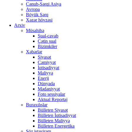
Cənub-Şərqi Asiya
Avropa
Böyük Şərq
Xəzər hövzəsi
Arxiv
Müsahibə
Sual-cavab
Çətin sual
Bizimkiler
Xəbərlər
Siyasət
Cəmiyyət
İqtisadiyyat
Maliyyə
Enerji
Dünyada
Mədəniyyət
Foto sessiyalar
Aktual Reportaj
Buraxılışlar
Bülleten Siyasət
Bülleten İqtisadiyyat
Bülleten Maliyyə
Bülleten Energetika
Söz istəyirəm