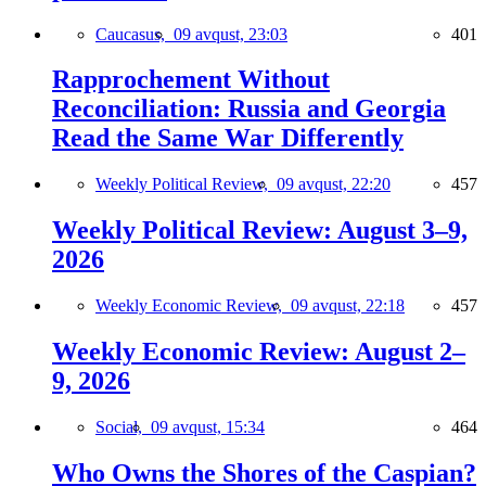
Caucasus,
09 avqust, 23:03
401
Rapprochement Without
Reconciliation: Russia and Georgia
Read the Same War Differently
Weekly Political Review,
09 avqust, 22:20
457
Weekly Political Review: August 3–9,
2026
Weekly Economic Review,
09 avqust, 22:18
457
Weekly Economic Review: August 2–
9, 2026
Social,
09 avqust, 15:34
464
Who Owns the Shores of the Caspian?