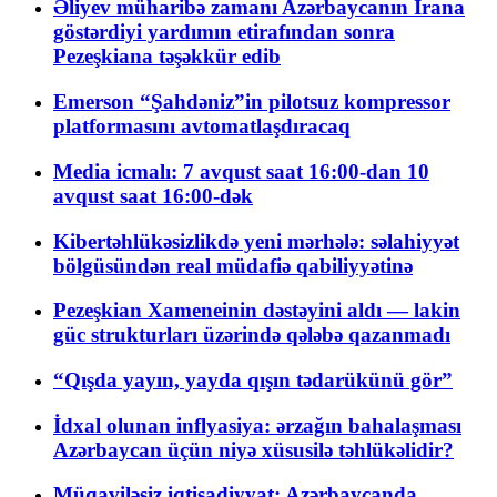
Əliyev müharibə zamanı Azərbaycanın İrana
göstərdiyi yardımın etirafından sonra
Pezeşkiana təşəkkür edib
Emerson “Şahdəniz”in pilotsuz kompressor
platformasını avtomatlaşdıracaq
Media icmalı: 7 avqust saat 16:00-dan 10
avqust saat 16:00-dək
Kibertəhlükəsizlikdə yeni mərhələ: səlahiyyət
bölgüsündən real müdafiə qabiliyyətinə
Pezeşkian Xameneinin dəstəyini aldı — lakin
güc strukturları üzərində qələbə qazanmadı
“Qışda yayın, yayda qışın tədarükünü gör”
İdxal olunan inflyasiya: ərzağın bahalaşması
Azərbaycan üçün niyə xüsusilə təhlükəlidir?
Müqaviləsiz iqtisadiyyat: Azərbaycanda