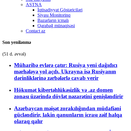
ASTNA
İqtisadiyyat Göstəriciləri
Siyası Monitorinq
Bazarların icmalı
Qarabağ münaqişəsi
Contact az
Son yenilənmə
(51 d. əvvəl)
Müharibə evlərə çatır: Rusiya yeni dağıdıcı
mərhələyə yol açdı, Ukrayna isə Rusiyanın
dərinliklərinə zərbələrlə cavab verir
Hökumət kibertəhlükəsizlik və .az domen
zonası üzərində dövlət nəzarətini genişləndirir
Azərbaycan məişət zorakılığından müdafiəni
gücləndirir, lakin qanunların icrası zəif halqa
olaraq qalır