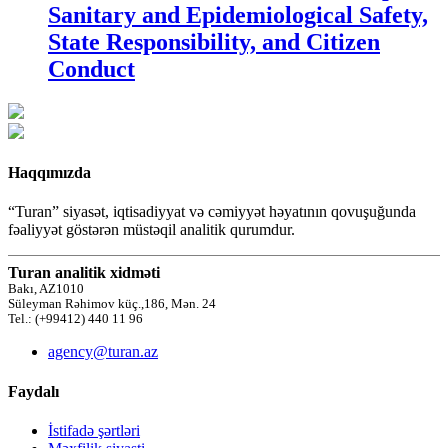
Sanitary and Epidemiological Safety,
State Responsibility, and Citizen
Conduct
Haqqımızda
“Turan” siyasət, iqtisadiyyat və cəmiyyət həyatının qovuşuğunda
fəaliyyət göstərən müstəqil analitik qurumdur.
Turan analitik xidməti
Bakı, AZ1010
Süleyman Rəhimov küç.,186, Mən. 24
Tel.: (+99412) 440 11 96
agency@turan.az
Faydalı
İstifadə şərtləri