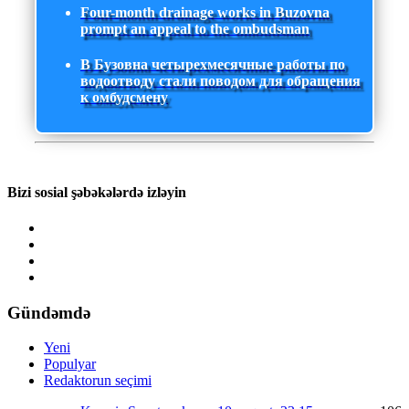
Four-month drainage works in Buzovna
prompt an appeal to the ombudsman
В Бузовна четырехмесячные работы по
водоотводу стали поводом для обращения
к омбудсмену
Bizi sosial şəbəkələrdə izləyin
Gündəmdə
Yeni
Populyar
Redaktorun seçimi