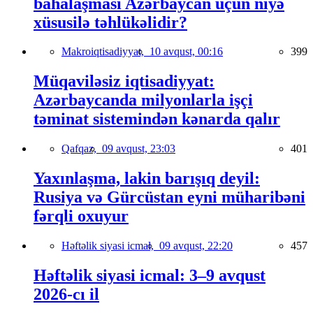
bahalaşması Azərbaycan üçün niyə
xüsusilə təhlükəlidir?
Makroiqtisadiyyat,
10 avqust, 00:16
399
Müqaviləsiz iqtisadiyyat:
Azərbaycanda milyonlarla işçi
təminat sistemindən kənarda qalır
Qafqaz,
09 avqust, 23:03
401
Yaxınlaşma, lakin barışıq deyil:
Rusiya və Gürcüstan eyni müharibəni
fərqli oxuyur
Həftəlik siyasi icmal,
09 avqust, 22:20
457
Həftəlik siyasi icmal: 3–9 avqust
2026-cı il