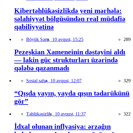
Kibertəhlükəsizlikdə yeni mərhələ:
səlahiyyət bölgüsündən real müdafiə
qabiliyyətinə
Böyük Şərq,
10 avqust, 15:25
289
Pezeşkian Xameneinin dəstəyini aldı
— lakin güc strukturları üzərində
qələbə qazanmadı
Sosial sahə,
10 avqust, 12:07
329
“Qışda yayın, yayda qışın tədarükünü
gör”
Təhlükəsizlik,
10 avqust, 11:37
322
İdxal olunan inflyasiya: ərzağın