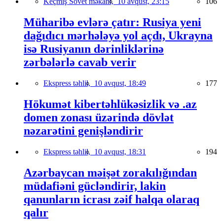
Keçmiş Sovet məkanı,
10 avqust, 23:15
106
Müharibə evlərə çatır: Rusiya yeni
dağıdıcı mərhələyə yol açdı, Ukrayna
isə Rusiyanın dərinliklərinə
zərbələrlə cavab verir
Ekspress təhlil,
10 avqust, 18:49
177
Hökumət kibertəhlükəsizlik və .az
domen zonası üzərində dövlət
nəzarətini genişləndirir
Ekspress təhlil,
10 avqust, 18:31
194
Azərbaycan məişət zorakılığından
müdafiəni gücləndirir, lakin
qanunların icrası zəif halqa olaraq
qalır