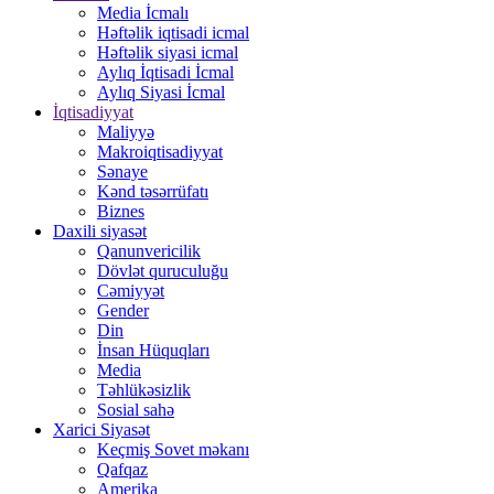
Media İcmalı
Həftəlik iqtisadi icmal
Həftəlik siyasi icmal
Aylıq İqtisadi İcmal
Aylıq Siyasi İcmal
İqtisadiyyat
Maliyyə
Makroiqtisadiyyat
Sənaye
Kənd təsərrüfatı
Biznes
Daxili siyasət
Qanunvericilik
Dövlət quruculuğu
Cəmiyyət
Gender
Din
İnsan Hüquqları
Media
Təhlükəsizlik
Sosial sahə
Xarici Siyasət
Keçmiş Sovet məkanı
Qafqaz
Amerika