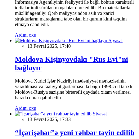
İnformasiya Agentliyinin fəaliyyəti ilə bağlı böhtan xarakterli
iddialar irəli sürülən məqalələr dərc edilib. Bu materiallarda
müəllif agentliyi Qərb maliyyəsindən asılı və xarici
strukturların maraqlarına tabe olan bir qurum kimi təqdim
etməyə cəhd edir.
Ardını oxu
Siyasət
13 Fevral 2025, 17:40
Moldova Kişinyovdakı "Rus Evi"ni
bağlayır
Moldova Xarici İşlər Nazirliyi mədəniyyət mərkəzlərinin
yaradılması və fəaliyyət göstərməsi ilə bağlı 1998-ci il tarixli
Moldova-Rusiya sazişinə birtərəfli qaydada xitam verilməsi
barədə qərar qəbul edib.
Ardını oxu
Siyasət
13 Fevral 2025, 17:33
“İçərişəhər”ə yeni rəhbər təyin edilib