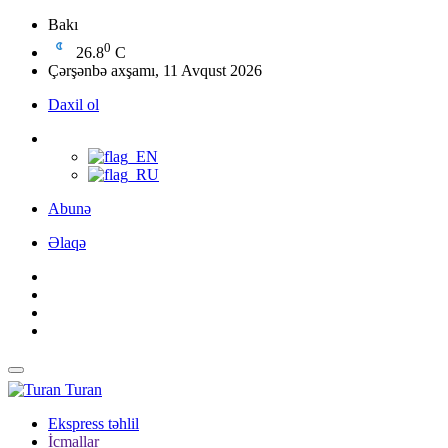
Bakı
0
26.8
C
Çərşənbə axşamı, 11 Avqust 2026
Daxil ol
Abunə
Əlaqə
Turan
Ekspress təhlil
İcmallar