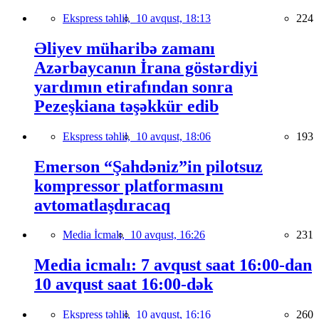
Ekspress təhlil,
10 avqust, 18:13
224
Əliyev müharibə zamanı
Azərbaycanın İrana göstərdiyi
yardımın etirafından sonra
Pezeşkiana təşəkkür edib
Ekspress təhlil,
10 avqust, 18:06
193
Emerson “Şahdəniz”in pilotsuz
kompressor platformasını
avtomatlaşdıracaq
Media İcmalı,
10 avqust, 16:26
231
Media icmalı: 7 avqust saat 16:00-dan
10 avqust saat 16:00-dək
Ekspress təhlil,
10 avqust, 16:16
260