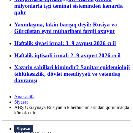
milyonlarla işçi təminat sistemindən kənarda
qalır
Yaxınlaşma, lakin barışıq deyil: Rusiya və
Gürcüstan eyni müharibəni fərqli oxuyur
Həftəlik siyasi icmal: 3–9 avqust 2026-cı il
Həftəlik iqtisadi icmal: 2–9 avqust 2026-cı il
Xəzərin sahilləri kimindir? Sanitar-epidemioloji
təhlükəsizlik, dövlət məsuliyyəti və vətəndaş
davranışı
Ana səhifə
Siyasət
ABŞ Ukraynaya Rusiyanın kiberhücumlarından qorunmaqda
kömək edir
Siyasət