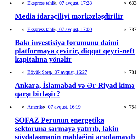
Ekspress təhlil,
07 avqust, 17:28
633
Media idarəçiliyi mərkəzləşdirilir
Ekspress təhlil,
07 avqust, 17:00
787
Bakı investisiya forumunu daimi
platformaya çevirir, diqqət qeyri-neft
kapitalına yönəlir
Böyük Şərq,
07 avqust, 16:27
781
Ankara, İslamabad və Ər-Riyad kimə
qarşı birləşir?
Amerika,
07 avqust, 16:19
754
SOFAZ Perunun energetika
sektoruna sərmayə yatırıb, lakin
sövdələşmənin məbləğini açıqlamayıb