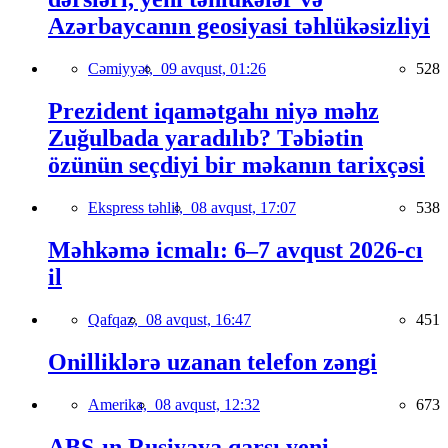
Azərbaycanın geosiyasi təhlükəsizliyi
Cəmiyyət,
09 avqust, 01:26
528
Prezident iqamətgahı niyə məhz
Zuğulbada yaradılıb? Təbiətin
özünün seçdiyi bir məkanın tarixçəsi
Ekspress təhlil,
08 avqust, 17:07
538
Məhkəmə icmalı: 6–7 avqust 2026-cı
il
Qafqaz,
08 avqust, 16:47
451
Onilliklərə uzanan telefon zəngi
Amerika,
08 avqust, 12:32
673
ABŞ-ın Rusiyaya qarşı yeni