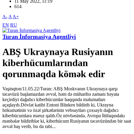
11 May 2022, 11:19
614
A-
A
A+
EN
RU
Turan İnformasiya Agentliyi
ABŞ Ukraynaya Rusiyanın
kiberhücumlarından
qorunmaqda kömək edir
Vaşinqton/11.05.22/Turan: ABŞ Moskvanın Ukraynaya qarşı
təcavüzü başlamazdan əvvəl, həm də müharibə zamanı həyata
keçirdiyi dağıdıcı kiberhücumlar haqqında məlumatları
açıqlayıb.Dövlət katibi Entoni Blinken bildirib ki, Ukrayna
hökumətinin və özəl şirkətlərinin vebsaytları çoxsaylı dağıdıcı
kiberhücumlara məruz qalıb.Öz növbəsində, Avropa İttifaqındakı
mənbələr bildiriblər ki, kiberhücum Rusiyanın təcavüzündən bir saat
əvvəl baş verib, bu da rabi...