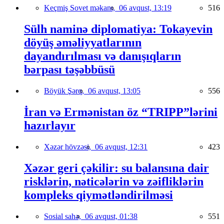
Keçmiş Sovet məkanı,
06 avqust, 13:19
516
Sülh naminə diplomatiya: Tokayevin
döyüş əməliyyatlarının
dayandırılması və danışıqların
bərpası təşəbbüsü
Böyük Şərq,
06 avqust, 13:05
556
İran və Ermənistan öz “TRIPP”lərini
hazırlayır
Xəzər hövzəsi,
06 avqust, 12:31
423
Xəzər geri çəkilir: su balansına dair
risklərin, nəticələrin və zəifliklərin
kompleks qiymətləndirilməsi
Sosial sahə,
06 avqust, 01:38
551