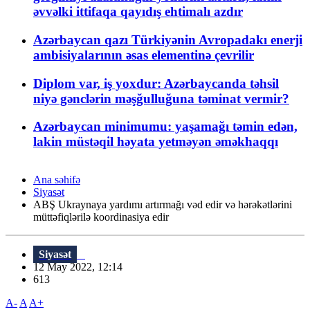
əvvəlki ittifaqa qayıdış ehtimalı azdır
Azərbaycan qazı Türkiyənin Avropadakı enerji
ambisiyalarının əsas elementinə çevrilir
Diplom var, iş yoxdur: Azərbaycanda təhsil
niyə gənclərin məşğulluğuna təminat vermir?
Azərbaycan minimumu: yaşamağı təmin edən,
lakin müstəqil həyata yetməyən əməkhaqqı
Ana səhifə
Siyasət
ABŞ Ukraynaya yardımı artırmağı vəd edir və hərəkətlərini
müttəfiqlərilə koordinasiya edir
Siyasət
12 May 2022, 12:14
613
A-
A
A+