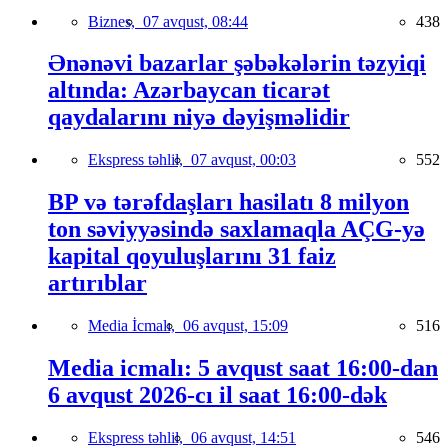
Biznes,
07 avqust, 08:44
438
Ənənəvi bazarlar şəbəkələrin təzyiqi
altında: Azərbaycan ticarət
qaydalarını niyə dəyişməlidir
Ekspress təhlil,
07 avqust, 00:03
552
BP və tərəfdaşları hasilatı 8 milyon
ton səviyyəsində saxlamaqla AÇG-yə
kapital qoyuluşlarını 31 faiz
artırıblar
Media İcmalı,
06 avqust, 15:09
516
Media icmalı: 5 avqust saat 16:00-dan
6 avqust 2026-cı il saat 16:00-dək
Ekspress təhlil,
06 avqust, 14:51
546