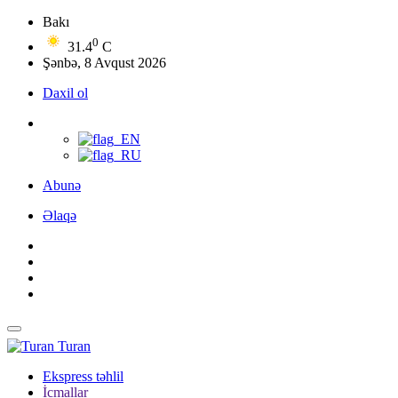
Bakı
0
31.4
C
Şənbə, 8 Avqust 2026
Daxil ol
Abunə
Əlaqə
Turan
Ekspress təhlil
İcmallar