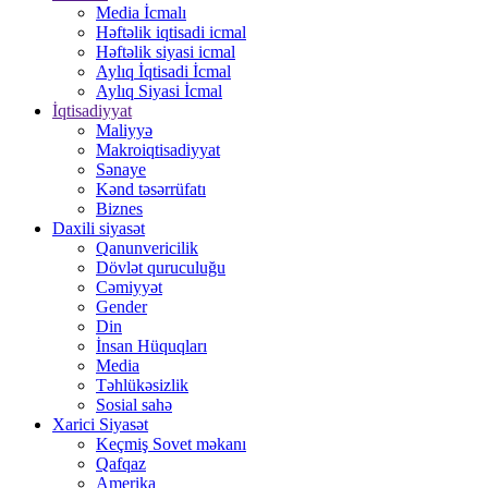
Media İcmalı
Həftəlik iqtisadi icmal
Həftəlik siyasi icmal
Aylıq İqtisadi İcmal
Aylıq Siyasi İcmal
İqtisadiyyat
Maliyyə
Makroiqtisadiyyat
Sənaye
Kənd təsərrüfatı
Biznes
Daxili siyasət
Qanunvericilik
Dövlət quruculuğu
Cəmiyyət
Gender
Din
İnsan Hüquqları
Media
Təhlükəsizlik
Sosial sahə
Xarici Siyasət
Keçmiş Sovet məkanı
Qafqaz
Amerika