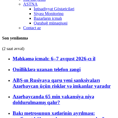
ASTNA
İqtisadiyyat Göstəriciləri
Siyası Monitorinq
Bazarların icmalı
Qarabağ münaqişəsi
Contact az
Son yenilənmə
(2 saat əvvəl)
Məhkəmə icmalı: 6–7 avqust 2026-cı il
Onilliklərə uzanan telefon zəngi
ABŞ-ın Rusiyaya qarşı yeni sanksiyaları
Azərbaycan üçün risklər və imkanlar yaradır
Azərbaycanda 65 min vakansiya niyə
doldurulmamış qalır?
Bakı metrosunun xətlərinin ayrılması: