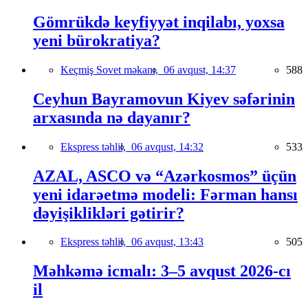
Gömrükdə keyfiyyət inqilabı, yoxsa
yeni bürokratiya?
Keçmiş Sovet məkanı,
06 avqust, 14:37
588
Ceyhun Bayramovun Kiyev səfərinin
arxasında nə dayanır?
Ekspress təhlil,
06 avqust, 14:32
533
AZAL, ASCO və “Azərkosmos” üçün
yeni idarəetmə modeli: Fərman hansı
dəyişiklikləri gətirir?
Ekspress təhlil,
06 avqust, 13:43
505
Məhkəmə icmalı: 3–5 avqust 2026-cı
il