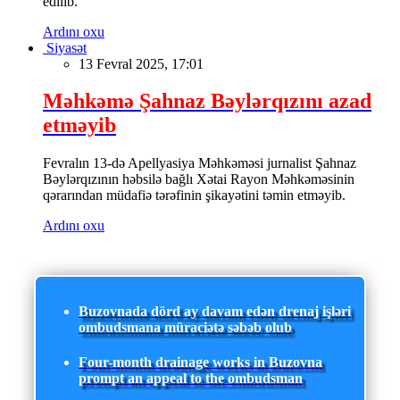
edilib.
Ardını oxu
Siyasət
13 Fevral 2025, 17:01
Məhkəmə Şahnaz Bəylərqızını azad
etməyib
Fevralın 13-də Apellyasiya Məhkəməsi jurnalist Şahnaz
Bəylərqızının həbsilə bağlı Xətai Rayon Məhkəməsinin
qərarından müdafiə tərəfinin şikayətini təmin etməyib.
Ardını oxu
Buzovnada dörd ay davam edən drenaj işləri
ombudsmana müraciətə səbəb olub
Four-month drainage works in Buzovna
prompt an appeal to the ombudsman