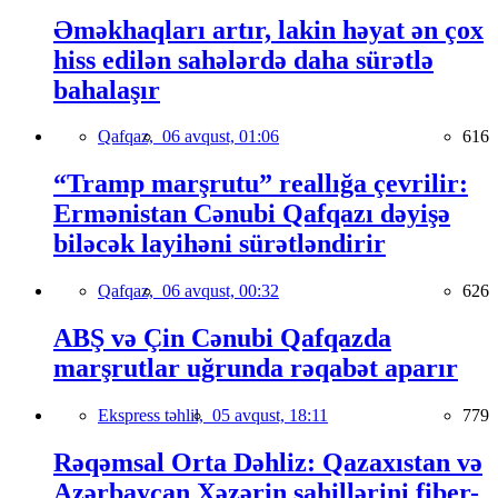
Əməkhaqları artır, lakin həyat ən çox
hiss edilən sahələrdə daha sürətlə
bahalaşır
Qafqaz,
06 avqust, 01:06
616
“Tramp marşrutu” reallığa çevrilir:
Ermənistan Cənubi Qafqazı dəyişə
biləcək layihəni sürətləndirir
Qafqaz,
06 avqust, 00:32
626
ABŞ və Çin Cənubi Qafqazda
marşrutlar uğrunda rəqabət aparır
Ekspress təhlil,
05 avqust, 18:11
779
Rəqəmsal Orta Dəhliz: Qazaxıstan və
Azərbaycan Xəzərin sahillərini fiber-