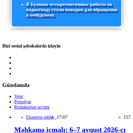
В Бузовна четырехмесячные работы по
водоотводу стали поводом для обращения
к омбудсмену
Bizi sosial şəbəkələrdə izləyin
Gündəmdə
Yeni
Populyar
Redaktorun seçimi
Ekspress təhlil,
17:07
157
Məhkəmə icmalı: 6–7 avqust 2026-cı