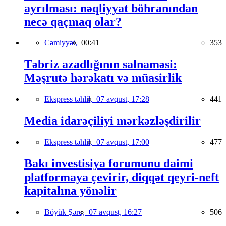
ayrılması: nəqliyyat böhranından
necə qaçmaq olar?
Cəmiyyət,
00:41
353
Təbriz azadlığının salnaməsi:
Məşrutə hərəkatı və müasirlik
Ekspress təhlil,
07 avqust, 17:28
441
Media idarəçiliyi mərkəzləşdirilir
Ekspress təhlil,
07 avqust, 17:00
477
Bakı investisiya forumunu daimi
platformaya çevirir, diqqət qeyri-neft
kapitalına yönəlir
Böyük Şərq,
07 avqust, 16:27
506