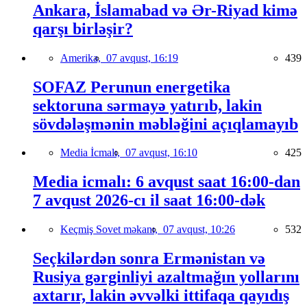
Ankara, İslamabad və Ər-Riyad kimə
qarşı birləşir?
Amerika,
07 avqust, 16:19
439
SOFAZ Perunun energetika
sektoruna sərmayə yatırıb, lakin
sövdələşmənin məbləğini açıqlamayıb
Media İcmalı,
07 avqust, 16:10
425
Media icmalı: 6 avqust saat 16:00-dan
7 avqust 2026-cı il saat 16:00-dək
Keçmiş Sovet məkanı,
07 avqust, 10:26
532
Seçkilərdən sonra Ermənistan və
Rusiya gərginliyi azaltmağın yollarını
axtarır, lakin əvvəlki ittifaqa qayıdış