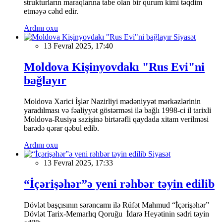
strukturların maraqlarına tabe olan bir qurum kimi təqdim
etməyə cəhd edir.
Ardını oxu
Siyasət
13 Fevral 2025, 17:40
Moldova Kişinyovdakı "Rus Evi"ni
bağlayır
Moldova Xarici İşlər Nazirliyi mədəniyyət mərkəzlərinin
yaradılması və fəaliyyət göstərməsi ilə bağlı 1998-ci il tarixli
Moldova-Rusiya sazişinə birtərəfli qaydada xitam verilməsi
barədə qərar qəbul edib.
Ardını oxu
Siyasət
13 Fevral 2025, 17:33
“İçərişəhər”ə yeni rəhbər təyin edilib
Dövlət başçısının sərəncamı ilə Rüfət Mahmud “İçərişəhər”
Dövlət Tarix-Memarlıq Qoruğu İdarə Heyətinin sədri təyin