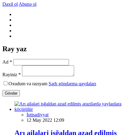
Daxil ol
Abunə ol
Rəy yaz
Ad *
Rəyiniz *
Oxudum və razıyam
Şərh göndərmə qaydaları
Göndər
İqtisadiyyat
12 May 2022 12:09
Arı ailələri işğaldan azad edilmiş