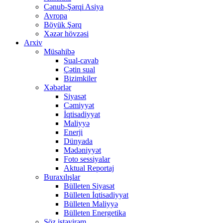
Cənub-Şərqi Asiya
Avropa
Böyük Şərq
Xəzər hövzəsi
Arxiv
Müsahibə
Sual-cavab
Çətin sual
Bizimkiler
Xəbərlər
Siyasət
Cəmiyyət
İqtisadiyyat
Maliyyə
Enerji
Dünyada
Mədəniyyət
Foto sessiyalar
Aktual Reportaj
Buraxılışlar
Bülleten Siyasət
Bülleten İqtisadiyyat
Bülleten Maliyyə
Bülleten Energetika
Söz istəyirəm