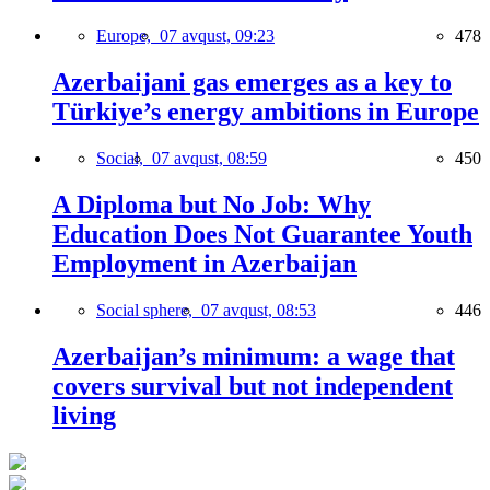
Europe,
07 avqust, 09:23
478
Azerbaijani gas emerges as a key to
Türkiye’s energy ambitions in Europe
Social,
07 avqust, 08:59
450
A Diploma but No Job: Why
Education Does Not Guarantee Youth
Employment in Azerbaijan
Social sphere,
07 avqust, 08:53
446
Azerbaijan’s minimum: a wage that
covers survival but not independent
living