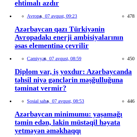
ehtimalı azdır
Avropa,
07 avqust, 09:23
478
Azərbaycan qazı Türkiyənin
Avropadakı enerji ambisiyalarının
əsas elementinə çevrilir
Cəmiyyət,
07 avqust, 08:59
450
Diplom var, iş yoxdur: Azərbaycanda
təhsil niyə gənclərin məşğulluğuna
təminat vermir?
Sosial sahə,
07 avqust, 08:53
446
Azərbaycan minimumu: yaşamağı
təmin edən, lakin müstəqil həyata
yetməyən əməkhaqqı