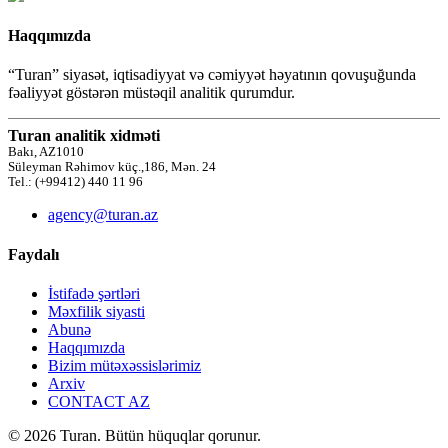
Haqqımızda
“Turan” siyasət, iqtisadiyyat və cəmiyyət həyatının qovuşuğunda
fəaliyyət göstərən müstəqil analitik qurumdur.
Turan analitik xidməti
Bakı, AZ1010
Süleyman Rəhimov küç.,186, Mən. 24
Tel.: (+99412) 440 11 96
agency@turan.az
Faydalı
İstifadə şərtləri
Məxfilik siyasti
Abunə
Haqqımızda
Bizim mütəxəssislərimiz
Arxiv
CONTACT AZ
© 2026 Turan. Bütün hüquqlar qorunur.