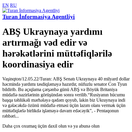
EN
RU
Turan İnformasiya Agentliyi
ABŞ Ukraynaya yardımı
artırmağı vəd edir və
hərəkətlərini müttəfiqlərilə
koordinasiya edir
Vaşinqton/12.05.22/Turan: ABŞ Senatı Ukraynaya 40 milyard dollar
həcmində yardımı təsdiqləməyə hazırdır, nüfuzlu senator Con Tyun
bildirib. Bu açıqlama çərşənbə günü ABŞ və Böyük Britaniya
müdafiə nazirlərinin görüşündən sonra verilib.“Rusiyanın hücumu
başqa təhlükəli mərhələyə qədəm qoyub, lakin biz Ukraynaya indi
və gələcəkdə özünü müdafiə etməsi üçün lazım olanı vermək üçün
müttəfiqlərlə birlikdə işləməyə davam edəcəyik”, - Pentaqonun
rəhbəri...
Daha çox oxumaq üçün daxil olun və ya abunə olun