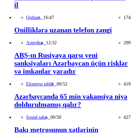
il
Qafqaz,
16:47
174
Onilliklərə uzanan telefon zəngi
Amerika,
12:32
299
ABŞ-ın Rusiyaya qarşı yeni
sanksiyaları Azərbaycan üçün risklər
və imkanlar yaradır
Ekspress təhlil,
00:52
419
Azərbaycanda 65 min vakansiya niyə
doldurulmamış qalır?
Sosial sahə,
00:50
427
Bakı metrosunun xətlərinin