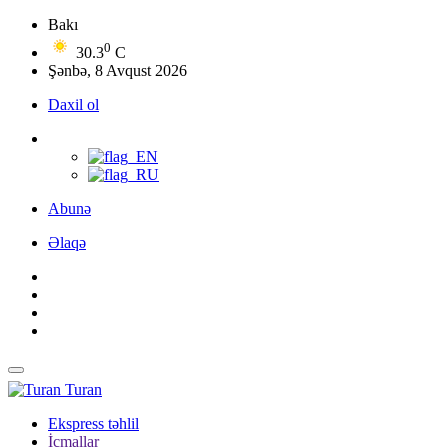
Bakı
0
30.3
C
Şənbə, 8 Avqust 2026
Daxil ol
Abunə
Əlaqə
Turan
Ekspress təhlil
İcmallar