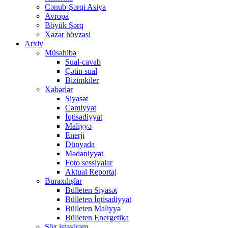
Cənub-Şərqi Asiya
Avropa
Böyük Şərq
Xəzər hövzəsi
Arxiv
Müsahibə
Sual-cavab
Çətin sual
Bizimkiler
Xəbərlər
Siyasət
Cəmiyyət
İqtisadiyyat
Maliyyə
Enerji
Dünyada
Mədəniyyət
Foto sessiyalar
Aktual Reportaj
Buraxılışlar
Bülleten Siyasət
Bülleten İqtisadiyyat
Bülleten Maliyyə
Bülleten Energetika
Söz istəyirəm