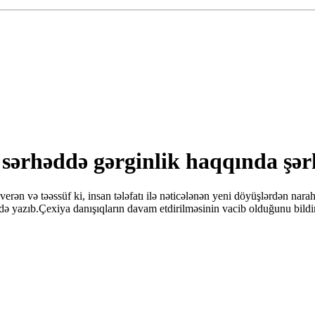
 sərhəddə gərginlik haqqında şər
ən və təəssüf ki, insan tələfatı ilə nəticələnən yeni döyüşlərdən nara
ndə yazıb.Çexiya danışıqların davam etdirilməsinin vacib olduğunu bild