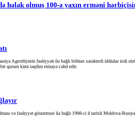
ə həlak olmuş 100-ə yaxın erməni hərbiçisin
atı
iya Agentliyinin fəaliyyəti ilə bağlı böhtan xarakterli iddialar irəli sü
n bir qurum kimi təqdim etməyə cəhd edir.
ğlayır
ası və fəaliyyət göstərməsi ilə bağlı 1998-ci il tarixli Moldova-Rusiya 