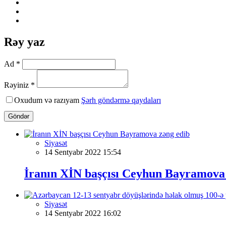
Rəy yaz
Ad *
Rəyiniz *
Oxudum və razıyam
Şərh göndərmə qaydaları
Göndər
Siyasət
14 Sentyabr 2022 15:54
İranın XİN başçısı Ceyhun Bayramova
Siyasət
14 Sentyabr 2022 16:02