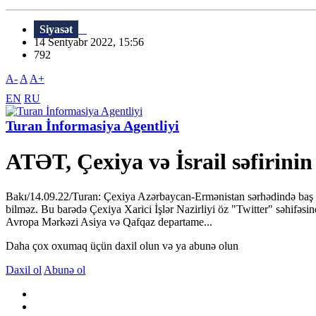
Siyasət
14 Sentyabr 2022, 15:56
792
A-
A
A+
EN
RU
Turan İnformasiya Agentliyi
ATƏT, Çexiya və İsrail səfirinin
Bakı/14.09.22/Turan: Çexiya Azərbaycan-Ermənistan sərhədində baş ver
bilməz. Bu barədə Çexiya Xarici İşlər Nazirliyi öz "Twitter" səhifəsi
Avropa Mərkəzi Asiya və Qafqaz departame...
Daha çox oxumaq üçün daxil olun və ya abunə olun
Daxil ol
Abunə ol