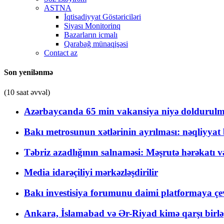
ASTNA
İqtisadiyyat Göstəriciləri
Siyası Monitorinq
Bazarların icmalı
Qarabağ münaqişəsi
Contact az
Son yenilənmə
(10 saat əvvəl)
Azərbaycanda 65 min vakansiya niyə doldurulm
Bakı metrosunun xətlərinin ayrılması: nəqliyya
Təbriz azadlığının salnaməsi: Məşrutə hərəkatı v
Media idarəçiliyi mərkəzləşdirilir
Bakı investisiya forumunu daimi platformaya çevi
Ankara, İslamabad və Ər-Riyad kimə qarşı birlə