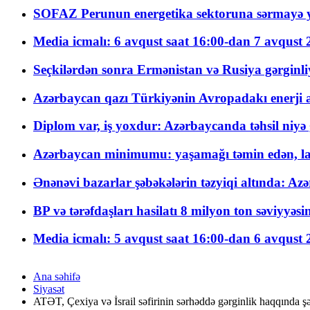
SOFAZ Perunun energetika sektoruna sərmayə ya
Media icmalı: 6 avqust saat 16:00-dan 7 avqust 2
Seçkilərdən sonra Ermənistan və Rusiya gərginliyi
Azərbaycan qazı Türkiyənin Avropadakı enerji am
Diplom var, iş yoxdur: Azərbaycanda təhsil niyə
Azərbaycan minimumu: yaşamağı təmin edən, la
Ənənəvi bazarlar şəbəkələrin təzyiqi altında: Azə
BP və tərəfdaşları hasilatı 8 milyon ton səviyyəs
Media icmalı: 5 avqust saat 16:00-dan 6 avqust 2
Ana səhifə
Siyasət
ATƏT, Çexiya və İsrail səfirinin sərhəddə gərginlik haqqında şə