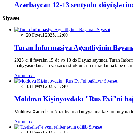
Azərbaycan 12-13 sentyabr döyüşlərind
Siyasət
Siyasət
20 Fevral 2025, 12:00
Turan İnformasiya Agentliyinin Bəyan
2025-ci il fevralın 15-də və 18-də Day.az saytında Turan İnformas
maliyyəsindən asılı və xarici strukturların maraqlarına tabe ola
Ardını oxu
Siyasət
13 Fevral 2025, 17:40
Moldova Kişinyovdakı "Rus Evi"ni ba
Moldova Xarici İşlər Nazirliyi mədəniyyət mərkəzlərinin yaradılm
Ardını oxu
Siyasət
13 Fevral 2025, 17:33