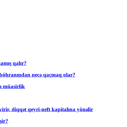
amış qalır?
t böhranından necə qaçmaq olar?
ə müasirlik
rir, diqqət qeyri-neft kapitalına yönəlir
şir?