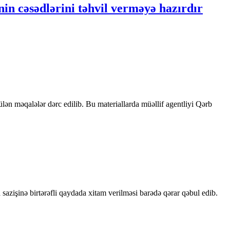
in cəsədlərini təhvil verməyə hazırdır
rülən məqalələr dərc edilib. Bu materiallarda müəllif agentliyi Qərb
sazişinə birtərəfli qaydada xitam verilməsi barədə qərar qəbul edib.