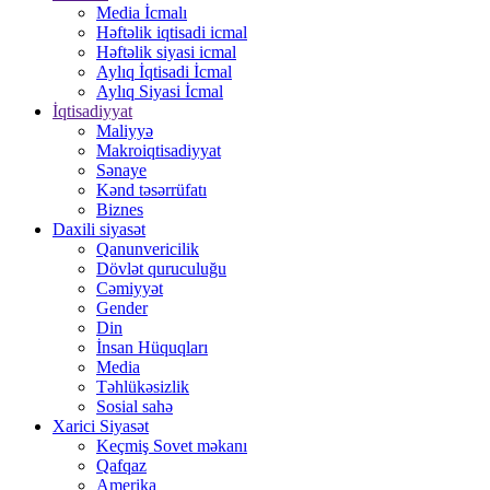
Media İcmalı
Həftəlik iqtisadi icmal
Həftəlik siyasi icmal
Aylıq İqtisadi İcmal
Aylıq Siyasi İcmal
İqtisadiyyat
Maliyyə
Makroiqtisadiyyat
Sənaye
Kənd təsərrüfatı
Biznes
Daxili siyasət
Qanunvericilik
Dövlət quruculuğu
Cəmiyyət
Gender
Din
İnsan Hüquqları
Media
Təhlükəsizlik
Sosial sahə
Xarici Siyasət
Keçmiş Sovet məkanı
Qafqaz
Amerika