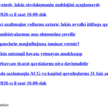
tırıb, lakin sövdələşmənin məbləğini açıqlamayıb
026-cı il saat 16:00-dək
 azaltmağın yollarını axtarır, lakin əvvəlki ittifaqa qa
bisiyalarının əsas elementinə çevrilir
 gənclərin məşğulluğuna təminat vermir?
kin müstəqil həyata yetməyən əməkhaqqı
rbaycan ticarət qaydalarını niyə dəyişməlidir
ində saxlamaqla AÇG-yə kapital qoyuluşlarını 31 faiz ar
026-cı il saat 16:00-dək
rhləri