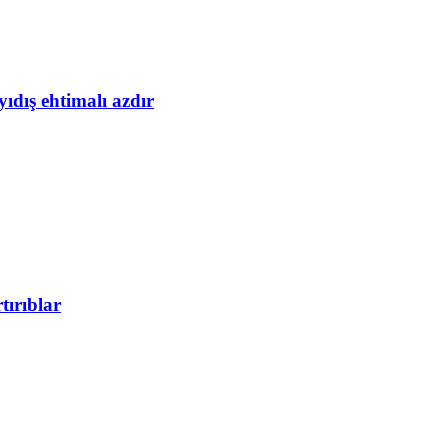
yıdış ehtimalı azdır
tırıblar