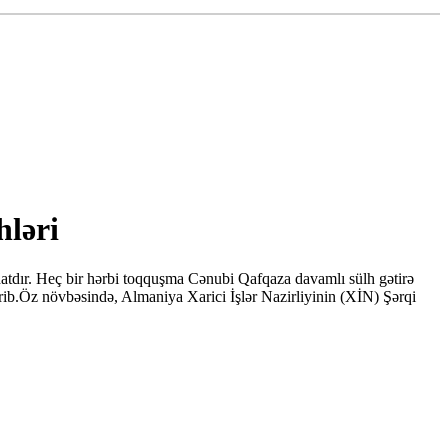
hləri
hatdır. Heç bir hərbi toqquşma Cənubi Qafqaza davamlı sülh gətirə
irib.Öz növbəsində, Almaniya Xarici İşlər Nazirliyinin (XİN) Şərqi