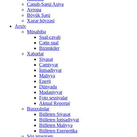
Cənub-Şərqi Asiya
Avropa
Böyük Şərq
Xəzər hövzəsi
Arxiv
Müsahibə
Sual-cavab
Çətin sual
Bizimkiler
Xəbərlər
Siyasət
Cəmiyyət
İqtisadiyyat
Maliyyə
Enerji
Dünyada
Mədəniyyət
Foto sessiyalar
Aktual Reportaj
Buraxılışlar
Bülleten Siyasət
Bülleten İqtisadiyyat
Bülleten Maliyyə
Bülleten Energetika
Söz istəyirəm