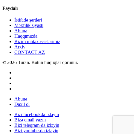
Faydalı
İstifadə şərtləri
Məxfilik siyasti
Abunə
Haqqımızda
Bizim mütəxəssislərimiz
Arxiv
CONTACT AZ
© 2026 Turan. Bütün hüquqlar qorunur.
Abunə
Daxil ol
Bizi facebookda izləyin
Bizə email yazın
Bizi teleqram-da izləyin
Bizi youtube-də izləyin