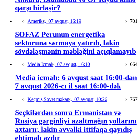
qarşı birləşir?
Amerika,
07 avqust, 16:19
701
SOFAZ Perunun energetika
sektoruna sərmayə yatırıb, lakin
sövdələşmənin məbləğini açıqlamayıb
Media İcmalı,
07 avqust, 16:10
664
Media icmalı: 6 avqust saat 16:00-dan
7 avqust 2026-cı il saat 16:00-dək
Keçmiş Sovet məkanı,
07 avqust, 10:26
767
Seçkilərdən sonra Ermənistan və
Rusiya gərginliyi azaltmağın yollarını
axtarır, lakin əvvəlki ittifaqa qayıdış
ehtimalı azdır