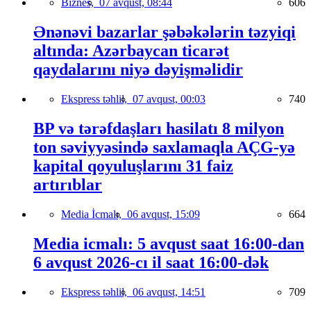
Biznes,
07 avqust, 08:44
606
Ənənəvi bazarlar şəbəkələrin təzyiqi
altında: Azərbaycan ticarət
qaydalarını niyə dəyişməlidir
Ekspress təhlil,
07 avqust, 00:03
740
BP və tərəfdaşları hasilatı 8 milyon
ton səviyyəsində saxlamaqla AÇG-yə
kapital qoyuluşlarını 31 faiz
artırıblar
Media İcmalı,
06 avqust, 15:09
664
Media icmalı: 5 avqust saat 16:00-dan
6 avqust 2026-cı il saat 16:00-dək
Ekspress təhlil,
06 avqust, 14:51
709