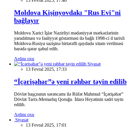
13 Fevral 2025, 17:40
Moldova Kişinyovdakı "Rus Evi"ni
bağlayır
Moldova Xarici İşlər Nazirliyi mədəniyyət mərkəzlərinin
yaradılması və fəaliyyət göstərməsi ilə bağlı 1998-ci il tarixli
Moldova-Rusiya sazişinə birtərəfli qaydada xitam verilməsi
barədə qərar qəbul edib.
Ardını oxu
Siyasət
13 Fevral 2025, 17:33
“İçərişəhər”ə yeni rəhbər təyin edilib
Dövlət başçısının sərəncamı ilə Rüfət Mahmud “İçərişəhər”
Dövlət Tarix-Memarlıq Qoruğu İdarə Heyətinin sədri təyin
edilib.
Ardını oxu
Siyasət
13 Fevral 2025, 17:01