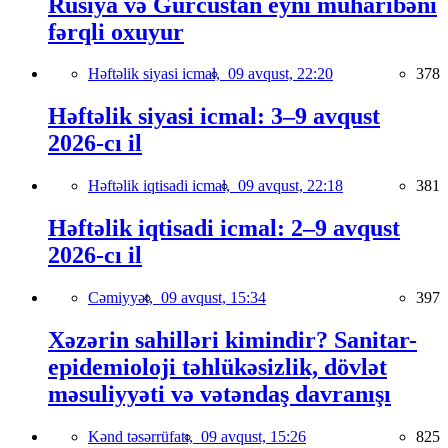
Rusiya və Gürcüstan eyni müharibəni
fərqli oxuyur
Həftəlik siyasi icmal,
09 avqust, 22:20
378
Həftəlik siyasi icmal: 3–9 avqust
2026-cı il
Həftəlik iqtisadi icmal,
09 avqust, 22:18
381
Həftəlik iqtisadi icmal: 2–9 avqust
2026-cı il
Cəmiyyət,
09 avqust, 15:34
397
Xəzərin sahilləri kimindir? Sanitar-
epidemioloji təhlükəsizlik, dövlət
məsuliyyəti və vətəndaş davranışı
Kənd təsərrüfatı,
09 avqust, 15:26
825