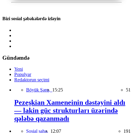
Bizi sosial şəbəkələrdə izləyin
Gündəmdə
Yeni
Populyar
Redaktorun seçimi
Böyük Şərq,
15:25
51
Pezeşkian Xameneinin dəstəyini aldı
— lakin güc strukturları üzərində
qələbə qazanmadı
Sosial sahə,
12:07
191