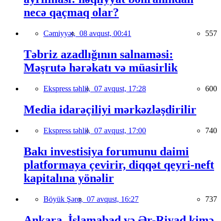
necə qaçmaq olar?
Cəmiyyət,
08 avqust, 00:41
557
Təbriz azadlığının salnaməsi:
Məşrutə hərəkatı və müasirlik
Ekspress təhlil,
07 avqust, 17:28
600
Media idarəçiliyi mərkəzləşdirilir
Ekspress təhlil,
07 avqust, 17:00
740
Bakı investisiya forumunu daimi
platformaya çevirir, diqqət qeyri-neft
kapitalına yönəlir
Böyük Şərq,
07 avqust, 16:27
737
Ankara, İslamabad və Ər-Riyad kimə