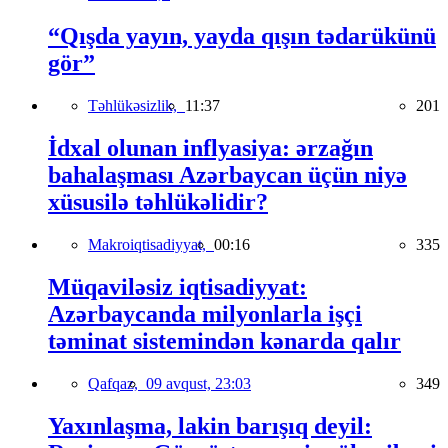
“Qışda yayın, yayda qışın tədarükünü
gör”
Təhlükəsizlik,
11:37
201
İdxal olunan inflyasiya: ərzağın
bahalaşması Azərbaycan üçün niyə
xüsusilə təhlükəlidir?
Makroiqtisadiyyat,
00:16
335
Müqaviləsiz iqtisadiyyat:
Azərbaycanda milyonlarla işçi
təminat sistemindən kənarda qalır
Qafqaz,
09 avqust, 23:03
349
Yaxınlaşma, lakin barışıq deyil: