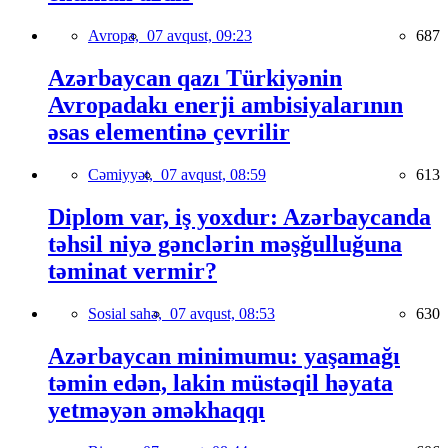
Avropa,
07 avqust, 09:23
687
Azərbaycan qazı Türkiyənin
Avropadakı enerji ambisiyalarının
əsas elementinə çevrilir
Cəmiyyət,
07 avqust, 08:59
613
Diplom var, iş yoxdur: Azərbaycanda
təhsil niyə gənclərin məşğulluğuna
təminat vermir?
Sosial sahə,
07 avqust, 08:53
630
Azərbaycan minimumu: yaşamağı
təmin edən, lakin müstəqil həyata
yetməyən əməkhaqqı