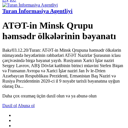
Turan İnformasiya Agentliyi
ATƏT-in Minsk Qrupu
həmsədr ölkələrinin bəyanatı
Bakı/03.12.20/Turan: ATƏT-in Minsk Qrupuna həmsədr ölkələrin
nümayəndə heyətlərinin rəhbərləri ATƏT Nazirlər Şurasının iclası
çərçivəsində birgə bəyanat yayıb. Rusiyanın Xarici İşlər naziri
Sergey Lavrov, ABŞ Dövlət katibinin birinci müavini Stefen Biqan
və Fransanın Avropa və Xarici İşlər naziri Jan İv le-Drien
Azərbaycan Respublikası Prezidenti, Ermənistan Baş Naziri və
Rusiya Prezidentinin 2020-ci il 9 noyabr tarixli bəyanatına uyğun
olaraq Da...
Daha çox oxumaq üçün daxil olun və ya abunə olun
Daxil ol
Abunə ol