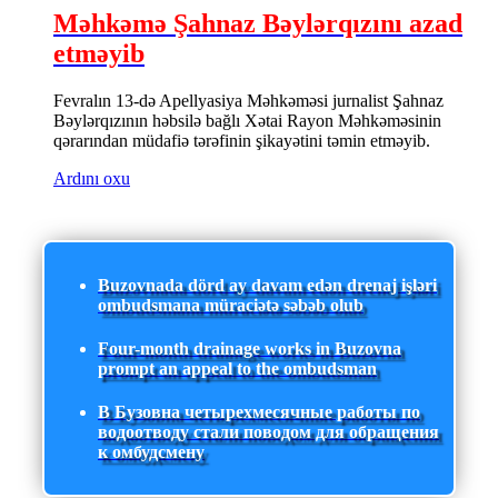
Məhkəmə Şahnaz Bəylərqızını azad
etməyib
Fevralın 13-də Apellyasiya Məhkəməsi jurnalist Şahnaz
Bəylərqızının həbsilə bağlı Xətai Rayon Məhkəməsinin
qərarından müdafiə tərəfinin şikayətini təmin etməyib.
Ardını oxu
Buzovnada dörd ay davam edən drenaj işləri
ombudsmana müraciətə səbəb olub
Four-month drainage works in Buzovna
prompt an appeal to the ombudsman
В Бузовна четырехмесячные работы по
водоотводу стали поводом для обращения
к омбудсмену