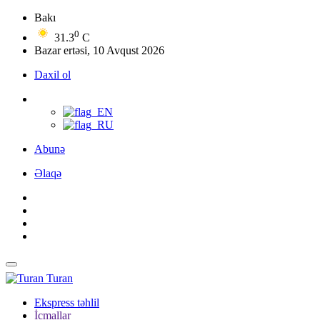
Bakı
0
31.3
C
Bazar ertəsi, 10 Avqust 2026
Daxil ol
Abunə
Əlaqə
Turan
Ekspress təhlil
İcmallar