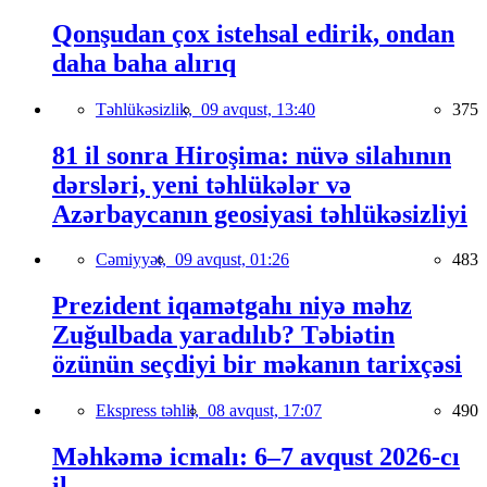
Qonşudan çox istehsal edirik, ondan
daha baha alırıq
Təhlükəsizlik,
09 avqust, 13:40
375
81 il sonra Hiroşima: nüvə silahının
dərsləri, yeni təhlükələr və
Azərbaycanın geosiyasi təhlükəsizliyi
Cəmiyyət,
09 avqust, 01:26
483
Prezident iqamətgahı niyə məhz
Zuğulbada yaradılıb? Təbiətin
özünün seçdiyi bir məkanın tarixçəsi
Ekspress təhlil,
08 avqust, 17:07
490
Məhkəmə icmalı: 6–7 avqust 2026-cı
il