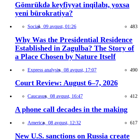
Gömrükdə keyfiyyət inqilabı, yoxsa
yeni bürokratiya?
Social,
09 avqust, 01:26
483
Why Was the Presidential Residence
Established in Zagulba? The Story of
a Place Chosen by Nature Itself
Express analysis,
08 avqust, 17:07
490
Court Review: August 6–7, 2026
Caucasus,
08 avqust, 16:47
412
A phone call decades in the making
America,
08 avqust, 12:32
617
New U.S. sanctions on Russia create