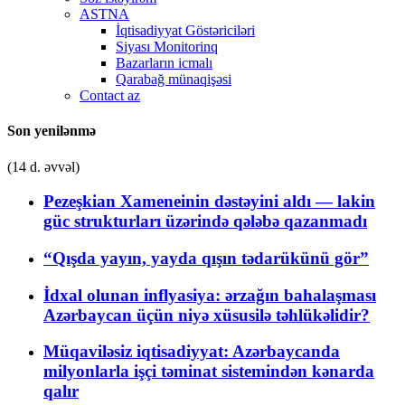
ASTNA
İqtisadiyyat Göstəriciləri
Siyası Monitorinq
Bazarların icmalı
Qarabağ münaqişəsi
Contact az
Son yenilənmə
(14 d. əvvəl)
Pezeşkian Xameneinin dəstəyini aldı — lakin
güc strukturları üzərində qələbə qazanmadı
“Qışda yayın, yayda qışın tədarükünü gör”
İdxal olunan inflyasiya: ərzağın bahalaşması
Azərbaycan üçün niyə xüsusilə təhlükəlidir?
Müqaviləsiz iqtisadiyyat: Azərbaycanda
milyonlarla işçi təminat sistemindən kənarda
qalır