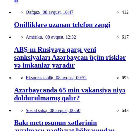
Qafqaz,
08 avqust, 16:47
412
Onilliklərə uzanan telefon zəngi
Amerika,
08 avqust, 12:32
617
ABŞ-ın Rusiyaya qarşı yeni
sanksiyaları Azərbaycan üçün risklər
və imkanlar yaradır
Ekspress təhlil,
08 avqust, 00:52
695
Azərbaycanda 65 min vakansiya niyə
doldurulmamış qalır?
Sosial sahə,
08 avqust, 00:50
643
Bakı metrosunun xətlərinin
ayrılması: nəqliyyat böhranından