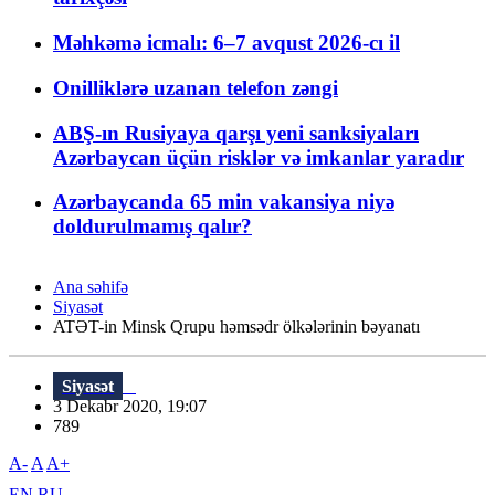
Məhkəmə icmalı: 6–7 avqust 2026-cı il
Onilliklərə uzanan telefon zəngi
ABŞ-ın Rusiyaya qarşı yeni sanksiyaları
Azərbaycan üçün risklər və imkanlar yaradır
Azərbaycanda 65 min vakansiya niyə
doldurulmamış qalır?
Ana səhifə
Siyasət
ATƏT-in Minsk Qrupu həmsədr ölkələrinin bəyanatı
Siyasət
3 Dekabr 2020, 19:07
789
A-
A
A+
EN
RU