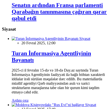
Senatın ardından Fransa parlamenti
Qarabağın tanınmasına çağıran qərar
qəbul etdi
Siyasət
Siyasət
20 Fevral 2025, 12:00
Turan İnformasiya Agentliyinin
Bəyanatı
2025-ci il fevralın 15-də və 18-də Day.az saytında Turan
İnformasiya Agentliyinin fəaliyyəti ilə bağlı böhtan xarakterli
iddialar irəli sürülən məqalələr dərc edilib. Bu materiallarda
müəllif agentliyi Qərb maliyyəsindən asılı və xarici
strukturların maraqlarına tabe olan bir qurum kimi təqdim
etməyə cəhd edir.
Ardını oxu
Siyasət