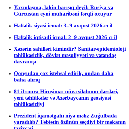
Yaxınlaşma, lakin barışıq deyil: Rusiya və
Gürcüstan eyni müharibəni fərqli oxuyur
Həftəlik siyasi icmal: 3–9 avqust 2026-cı il
Həftəlik iqtisadi icmal: 2–9 avqust 2026-cı il
Xəzərin sahilləri kimindir? Sanitar-epidemioloji
təhlükəsizlik, dövlət məsuliyyəti və vətəndaş
davranışı
Qonşudan çox istehsal edirik, ondan daha
baha alırıq
81 il sonra Hiroşima: nüvə silahının dərsləri,
yeni təhlükələr və Azərbaycanın geosiyasi
təhlükəsizliyi
Prezident iqamətgahı niyə məhz Zuğulbada
yaradılıb? Təbiətin özünün seçdiyi bir məkanın
tarixçəsi