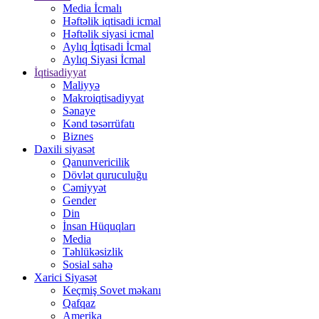
Media İcmalı
Həftəlik iqtisadi icmal
Həftəlik siyasi icmal
Aylıq İqtisadi İcmal
Aylıq Siyasi İcmal
İqtisadiyyat
Maliyyə
Makroiqtisadiyyat
Sənaye
Kənd təsərrüfatı
Biznes
Daxili siyasət
Qanunvericilik
Dövlət quruculuğu
Cəmiyyət
Gender
Din
İnsan Hüquqları
Media
Təhlükəsizlik
Sosial sahə
Xarici Siyasət
Keçmiş Sovet məkanı
Qafqaz
Amerika