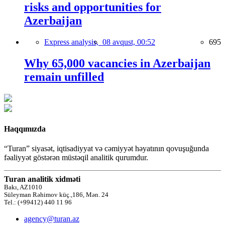
risks and opportunities for
Azerbaijan
Express analysis,
08 avqust, 00:52
695
Why 65,000 vacancies in Azerbaijan
remain unfilled
Haqqımızda
“Turan” siyasət, iqtisadiyyat və cəmiyyət həyatının qovuşuğunda
fəaliyyət göstərən müstəqil analitik qurumdur.
Turan analitik xidməti
Bakı, AZ1010
Süleyman Rəhimov küç.,186, Mən. 24
Tel.: (+99412) 440 11 96
agency@turan.az