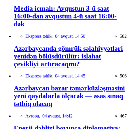
Media icmalı: Avqustun 3-ü saat
16:00-dan avqustun 4-ü saat 16:00-
dək
Ekspress təhlil,
04 avqust, 14:50
582
Azərbaycanda gömrük səlahiyyətləri
yenidən bölüşdürülür: islahat
çevikliyi artıracaqmı?
Ekspress təhlil,
04 avqust, 14:45
506
Azərbaycan bazar təmərküzləşməsini
yeni qaydalarla ölçəcək — əsas sınaq
tətbiq olacaq
Avropa,
04 avqust, 14:42
467
Enerji dəhlizi boyunca diplomatiya: