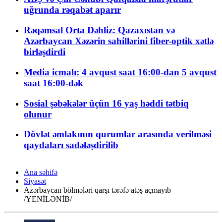
uğrunda rəqabət aparır
Rəqəmsal Orta Dəhliz: Qazaxıstan və
Azərbaycan Xəzərin sahillərini fiber-optik xətlə
birləşdirdi
Media icmalı: 4 avqust saat 16:00-dan 5 avqust
saat 16:00-dək
Sosial şəbəkələr üçün 16 yaş həddi tətbiq
olunur
Dövlət əmlakının qurumlar arasında verilməsi
qaydaları sadələşdirilib
Ana səhifə
Siyasət
Azərbaycan bölmələri qarşı tərəfə atəş açmayıb
/YENİLƏNİB/