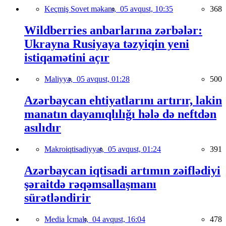
Keçmiş Sovet məkanı,
05 avqust, 10:35
368
Wildberries anbarlarına zərbələr:
Ukrayna Rusiyaya təzyiqin yeni
istiqamətini açır
Maliyyə,
05 avqust, 01:28
500
Azərbaycan ehtiyatlarını artırır, lakin
manatın dayanıqlılığı hələ də neftdən
asılıdır
Makroiqtisadiyyat,
05 avqust, 01:24
391
Azərbaycan iqtisadi artımın zəiflədiyi
şəraitdə rəqəmsallaşmanı
sürətləndirir
Media İcmalı,
04 avqust, 16:04
478