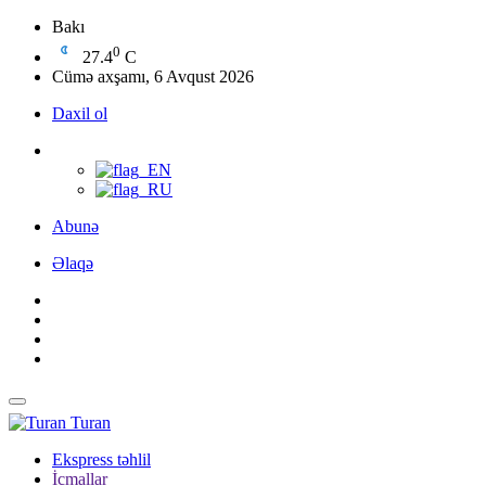
Bakı
0
27.4
C
Cümə axşamı, 6 Avqust 2026
Daxil ol
Abunə
Əlaqə
Turan
Ekspress təhlil
İcmallar