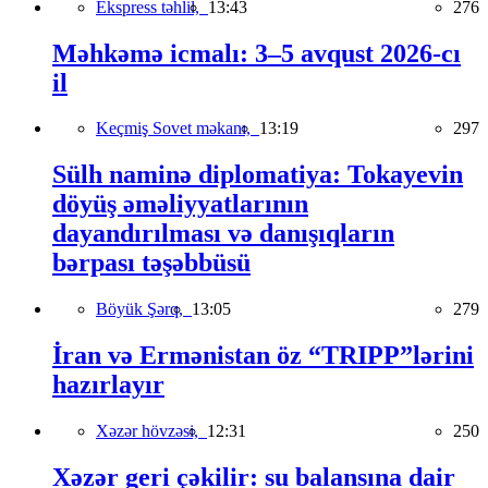
Ekspress təhlil,
13:43
276
Məhkəmə icmalı: 3–5 avqust 2026-cı
il
Keçmiş Sovet məkanı,
13:19
297
Sülh naminə diplomatiya: Tokayevin
döyüş əməliyyatlarının
dayandırılması və danışıqların
bərpası təşəbbüsü
Böyük Şərq,
13:05
279
İran və Ermənistan öz “TRIPP”lərini
hazırlayır
Xəzər hövzəsi,
12:31
250
Xəzər geri çəkilir: su balansına dair