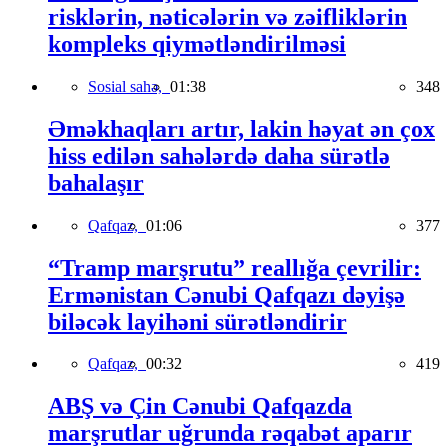
risklərin, nəticələrin və zəifliklərin
kompleks qiymətləndirilməsi
Sosial sahə,
01:38
348
Əməkhaqları artır, lakin həyat ən çox
hiss edilən sahələrdə daha sürətlə
bahalaşır
Qafqaz,
01:06
377
“Tramp marşrutu” reallığa çevrilir:
Ermənistan Cənubi Qafqazı dəyişə
biləcək layihəni sürətləndirir
Qafqaz,
00:32
419
ABŞ və Çin Cənubi Qafqazda
marşrutlar uğrunda rəqabət aparır