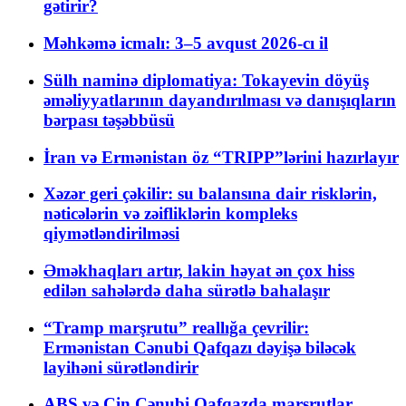
gətirir?
Məhkəmə icmalı: 3–5 avqust 2026-cı il
Sülh naminə diplomatiya: Tokayevin döyüş
əməliyyatlarının dayandırılması və danışıqların
bərpası təşəbbüsü
İran və Ermənistan öz “TRIPP”lərini hazırlayır
Xəzər geri çəkilir: su balansına dair risklərin,
nəticələrin və zəifliklərin kompleks
qiymətləndirilməsi
Əməkhaqları artır, lakin həyat ən çox hiss
edilən sahələrdə daha sürətlə bahalaşır
“Tramp marşrutu” reallığa çevrilir:
Ermənistan Cənubi Qafqazı dəyişə biləcək
layihəni sürətləndirir
ABŞ və Çin Cənubi Qafqazda marşrutlar