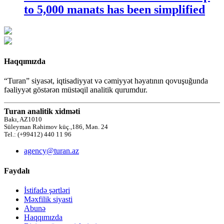
to 5,000 manats has been simplified
Haqqımızda
“Turan” siyasət, iqtisadiyyat və cəmiyyət həyatının qovuşuğunda
fəaliyyət göstərən müstəqil analitik qurumdur.
Turan analitik xidməti
Bakı, AZ1010
Süleyman Rəhimov küç.,186, Mən. 24
Tel.: (+99412) 440 11 96
agency@turan.az
Faydalı
İstifadə şərtləri
Məxfilik siyasti
Abunə
Haqqımızda