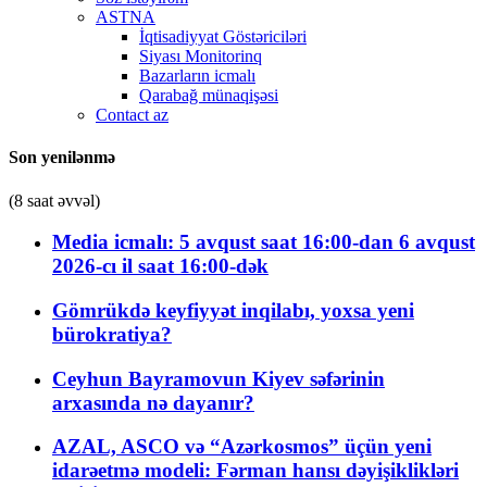
ASTNA
İqtisadiyyat Göstəriciləri
Siyası Monitorinq
Bazarların icmalı
Qarabağ münaqişəsi
Contact az
Son yenilənmə
(8 saat əvvəl)
Media icmalı: 5 avqust saat 16:00-dan 6 avqust
2026-cı il saat 16:00-dək
Gömrükdə keyfiyyət inqilabı, yoxsa yeni
bürokratiya?
Ceyhun Bayramovun Kiyev səfərinin
arxasında nə dayanır?
AZAL, ASCO və “Azərkosmos” üçün yeni
idarəetmə modeli: Fərman hansı dəyişiklikləri