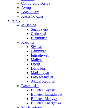
Cənub-Şərqi Asiya
Avropa
Böyük Şərq
Xəzər hövzəsi
Arxiv
Müsahibə
Sual-cavab
Çətin sual
Bizimkiler
Xəbərlər
Siyasət
Cəmiyyət
İqtisadiyyat
Maliyyə
Enerji
Dünyada
Mədəniyyət
Foto sessiyalar
Aktual Reportaj
Buraxılışlar
Bülleten Siyasət
Bülleten İqtisadiyyat
Bülleten Maliyyə
Bülleten Energetika
Söz istəyirəm