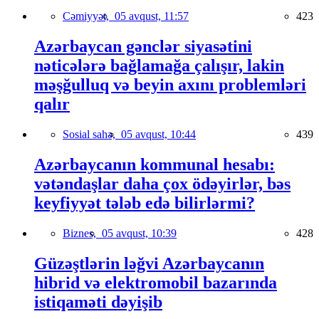
Cəmiyyət,
05 avqust, 11:57
423
Azərbaycan gənclər siyasətini
nəticələrə bağlamağa çalışır, lakin
məşğulluq və beyin axını problemləri
qalır
Sosial sahə,
05 avqust, 10:44
439
Azərbaycanın kommunal hesabı:
vətəndaşlar daha çox ödəyirlər, bəs
keyfiyyət tələb edə bilirlərmi?
Biznes,
05 avqust, 10:39
428
Güzəştlərin ləğvi Azərbaycanın
hibrid və elektromobil bazarında
istiqaməti dəyişib