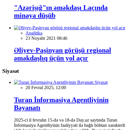
"Azərişığ"ın əməkdaşı Laçında
minaya düşüb
Analitika
23 Noyabr 2021 08:46
Əliyev-Paşinyan görüşü regional
əməkdaşlıq üçün yol açır
Siyasət
Siyasət
20 Fevral 2025, 12:00
Turan İnformasiya Agentliyinin
Bəyanatı
2025-ci il fevralın 15-də və 18-də Day.az saytında Turan
İnformasiya Agentliyinin fəaliyyəti ilə bağlı böhtan xarakterli