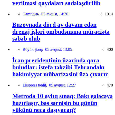
verilməsi qaydaları sadələşdirilib
Cəmiyyət,
05 avqust, 14:30
1014
Buzovnada dörd ay davam edən
drenaj işləri ombudsmana müraciətə
səbəb olub
Böyük Şərq,
05 avqust, 13:05
400
İran prezidentinin üzərində qara
buludlar: istefa təkzibi Tehrandakı
hakimiyyət mübarizəsini üzə çıxarır
Ekspress təhlil,
05 avqust, 12:27
470
Metroda 10 aylıq sınaq: Bakı gələcəyə
hazırlaşır, bəs sərnişin bu günün
yükünü necə daşıyacaq?