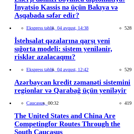
İnyatsio Kassis nə üçün Bakıya və
Aşqabada səfər edir?
Ekspress təhlil,
04 avqust, 14:38
528
İstehsalat qəzalarına qarşı yeni
sığorta modeli: sistem yenilənir,
risklər azalacaqmı?
Ekspress təhlil,
04 avqust, 12:42
529
Azərbaycan kredit zəmanəti sistemini
regionlar və Qarabağ üçün yeniləyir
Caucasus,
00:32
419
The United States and China Are
Competingfor Routes Through the
South Caucasus