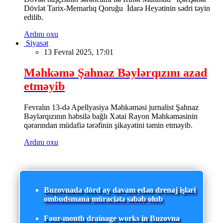
Dövlət Tarix-Memarlıq Qoruğu İdarə Heyətinin sədri təyin
edilib.
Ardını oxu
Siyasət
13 Fevral 2025, 17:01
Məhkəmə Şahnaz Bəylərqızını azad
etməyib
Fevralın 13-də Apellyasiya Məhkəməsi jurnalist Şahnaz
Bəylərqızının həbsilə bağlı Xətai Rayon Məhkəməsinin
qərarından müdafiə tərəfinin şikayətini təmin etməyib.
Ardını oxu
Buzovnada dörd ay davam edən drenaj işləri
ombudsmana müraciətə səbəb olub
Four-month drainage works in Buzovna