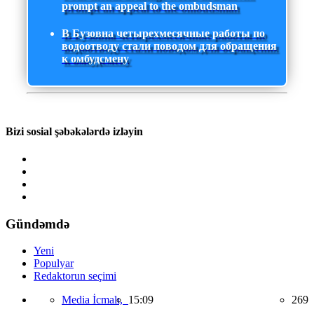
prompt an appeal to the ombudsman
В Бузовна четырехмесячные работы по
водоотводу стали поводом для обращения
к омбудсмену
Bizi sosial şəbəkələrdə izləyin
Gündəmdə
Yeni
Populyar
Redaktorun seçimi
Media İcmalı,
15:09
269