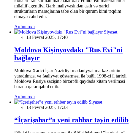
iddialar irəli sürülən məqalələr dərc edilib. Bu materiallarda
müəllif agentliyi Qərb maliyyəsindən asılı və xarici
strukturların maraqlarına tabe olan bir qurum kimi təqdim
etməyə cəhd edir.
Ardını oxu
Siyasət
13 Fevral 2025, 17:40
Moldova Kişinyovdakı "Rus Evi"ni
bağlayır
Moldova Xarici İşlər Nazirliyi mədəniyyət mərkəzlərinin
yaradılması və fəaliyyət göstərməsi ilə bağlı 1998-ci il tarixli
Moldova-Rusiya sazişinə birtərəfli qaydada xitam verilməsi
barədə qərar qəbul edib.
Ardını oxu
Siyasət
13 Fevral 2025, 17:33
“İçərişəhər”ə yeni rəhbər təyin edilib
Dövlət başçısının sərəncamı ilə Rüfət Mahmud “İçərişəhər”