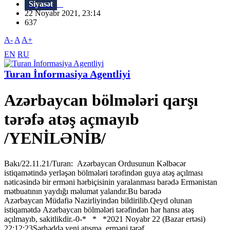
Siyasət
22 Noyabr 2021, 23:14
637
A-
A
A+
EN
RU
Turan İnformasiya Agentliyi
Azərbaycan bölmələri qarşı
tərəfə atəş açmayıb
/YENİLƏNİB/
Bakı/22.11.21/Turan: Azərbaycan Ordusunun Kəlbəcər
istiqamətində yerləşən bölmələri tərəfindən guya atəş açılması
nəticəsində bir erməni hərbiçisinin yaralanması barədə Ermənistan
mətbuatının yaydığı məlumat yalandır.Bu barədə
Azərbaycan Müdafiə Nazirliyindən bildirilib.Qeyd olunan
istiqamətdə Azərbaycan bölmələri tərəfindən hər hansı atəş
açılmayıb, sakitlikdir.-0-* * *2021 Noyabr 22 (Bazar ertəsi)
22:12:23Sərhəddə yeni atışma, erməni tərəf...