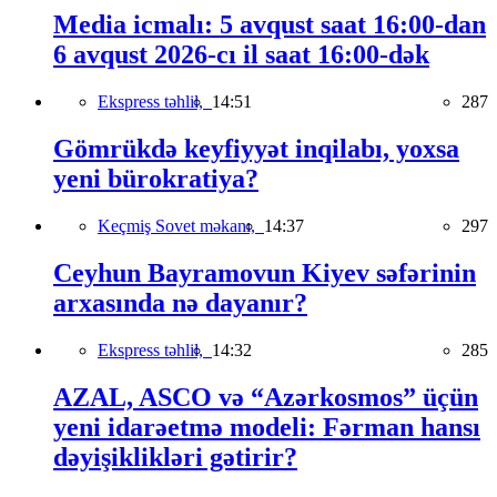
Media icmalı: 5 avqust saat 16:00-dan
6 avqust 2026-cı il saat 16:00-dək
Ekspress təhlil,
14:51
287
Gömrükdə keyfiyyət inqilabı, yoxsa
yeni bürokratiya?
Keçmiş Sovet məkanı,
14:37
297
Ceyhun Bayramovun Kiyev səfərinin
arxasında nə dayanır?
Ekspress təhlil,
14:32
285
AZAL, ASCO və “Azərkosmos” üçün
yeni idarəetmə modeli: Fərman hansı
dəyişiklikləri gətirir?