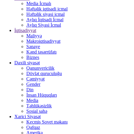
Media İcmalı
Həftəlik iqtisadi icmal
Həftəlik siyasi icmal
Aylıq İqtisadi İcmal
Aylıq Siyasi İcmal
İqtisadiyyat
Maliyyə
Makroiqtisadiyyat
Sənaye
Kənd təsərrüfatı
Biznes
Daxili siyasət
Qanunvericilik
Dövlət quruculuğu
Cəmiyyət
Gender
Din
İnsan Hüquqları
Media
Təhlükəsizlik
Sosial sahə
Xarici Siyasət
Keçmiş Sovet məkanı
Qafqaz
Amerika