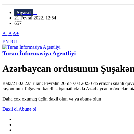
Siyasət
21 Fevral 2022, 12:54
657
A-
A
A+
EN
RU
Turan İnformasiya Agentliyi
Azərbaycan ordusunun Şuşakənd
Bakı/21.02.22/Turan: Fevralın 20-də saat 20:50-də erməni silahlı qü
rayonunun Tağaverd kəndi istiqamətində də Azərbaycan mövqeləri atəş
Daha çox oxumaq üçün daxil olun və ya abunə olun
Daxil ol
Abunə ol