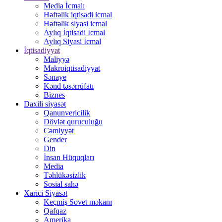
Media İcmalı
Həftəlik iqtisadi icmal
Həftəlik siyasi icmal
Aylıq İqtisadi İcmal
Aylıq Siyasi İcmal
İqtisadiyyat
Maliyyə
Makroiqtisadiyyat
Sənaye
Kənd təsərrüfatı
Biznes
Daxili siyasət
Qanunvericilik
Dövlət quruculuğu
Cəmiyyət
Gender
Din
İnsan Hüquqları
Media
Təhlükəsizlik
Sosial sahə
Xarici Siyasət
Keçmiş Sovet məkanı
Qafqaz
Amerika