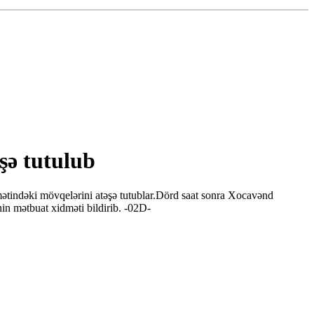
şə tutulub
ətindəki mövqelərini atəşə tutublar.Dörd saat sonra Xocavənd
in mətbuat xidməti bildirib. -02D-