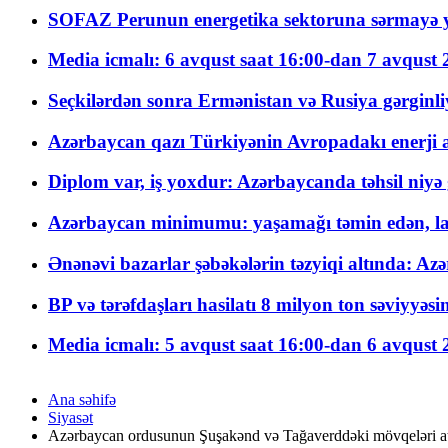
SOFAZ Perunun energetika sektoruna sərmayə ya
Media icmalı: 6 avqust saat 16:00-dan 7 avqust 2
Seçkilərdən sonra Ermənistan və Rusiya gərginliyi
Azərbaycan qazı Türkiyənin Avropadakı enerji am
Diplom var, iş yoxdur: Azərbaycanda təhsil niyə
Azərbaycan minimumu: yaşamağı təmin edən, la
Ənənəvi bazarlar şəbəkələrin təzyiqi altında: Azə
BP və tərəfdaşları hasilatı 8 milyon ton səviyyəs
Media icmalı: 5 avqust saat 16:00-dan 6 avqust 2
Ana səhifə
Siyasət
Azərbaycan ordusunun Şuşakənd və Tağaverddəki mövqeləri at