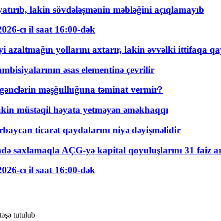
tırıb, lakin sövdələşmənin məbləğini açıqlamayıb
026-cı il saat 16:00-dək
 azaltmağın yollarını axtarır, lakin əvvəlki ittifaqa qa
bisiyalarının əsas elementinə çevrilir
 gənclərin məşğulluğuna təminat vermir?
kin müstəqil həyata yetməyən əməkhaqqı
rbaycan ticarət qaydalarını niyə dəyişməlidir
ində saxlamaqla AÇG-yə kapital qoyuluşlarını 31 faiz ar
026-cı il saat 16:00-dək
əşə tutulub