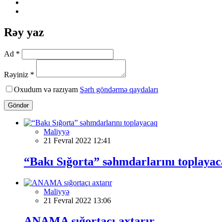
Rəy yaz
Ad *
Rəyiniz *
Oxudum və razıyam
Şərh göndərmə qaydaları
Göndər
Maliyyə
21 Fevral 2022 12:41
“Bakı Sığorta” səhmdarlarını toplaya
Maliyyə
21 Fevral 2022 13:06
ANAMA sığortaçı axtarır