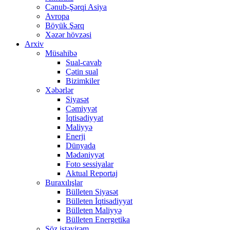
Cənub-Şərqi Asiya
Avropa
Böyük Şərq
Xəzər hövzəsi
Arxiv
Müsahibə
Sual-cavab
Çətin sual
Bizimkiler
Xəbərlər
Siyasət
Cəmiyyət
İqtisadiyyat
Maliyyə
Enerji
Dünyada
Mədəniyyət
Foto sessiyalar
Aktual Reportaj
Buraxılışlar
Bülleten Siyasət
Bülleten İqtisadiyyat
Bülleten Maliyyə
Bülleten Energetika
Söz istəyirəm