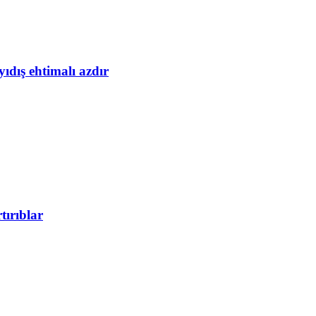
yıdış ehtimalı azdır
tırıblar