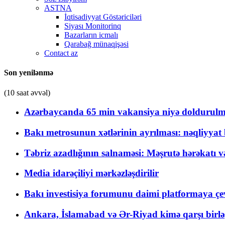
ASTNA
İqtisadiyyat Göstəriciləri
Siyası Monitorinq
Bazarların icmalı
Qarabağ münaqişəsi
Contact az
Son yenilənmə
(10 saat əvvəl)
Azərbaycanda 65 min vakansiya niyə doldurulm
Bakı metrosunun xətlərinin ayrılması: nəqliyya
Təbriz azadlığının salnaməsi: Məşrutə hərəkatı v
Media idarəçiliyi mərkəzləşdirilir
Bakı investisiya forumunu daimi platformaya çevi
Ankara, İslamabad və Ər-Riyad kimə qarşı birlə