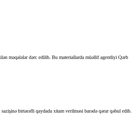
rülən məqalələr dərc edilib. Bu materiallarda müəllif agentliyi Qərb
sazişinə birtərəfli qaydada xitam verilməsi barədə qərar qəbul edib.