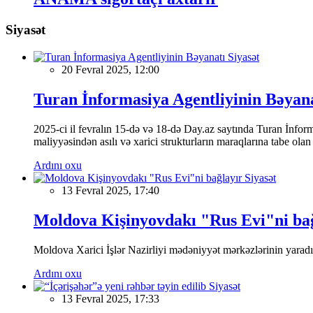
Siyasət
Siyasət
20 Fevral 2025, 12:00
Turan İnformasiya Agentliyinin Bəyan
2025-ci il fevralın 15-də və 18-də Day.az saytında Turan İnformas
maliyyəsindən asılı və xarici strukturların maraqlarına tabe ola
Ardını oxu
Siyasət
13 Fevral 2025, 17:40
Moldova Kişinyovdakı "Rus Evi"ni ba
Moldova Xarici İşlər Nazirliyi mədəniyyət mərkəzlərinin yaradılm
Ardını oxu
Siyasət
13 Fevral 2025, 17:33