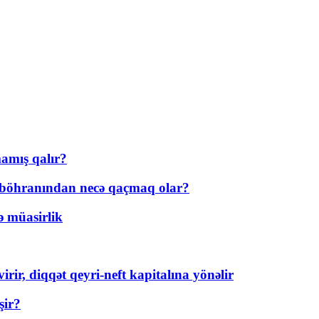
amış qalır?
t böhranından necə qaçmaq olar?
ə müasirlik
rir, diqqət qeyri-neft kapitalına yönəlir
şir?