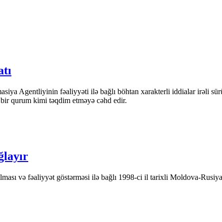
atı
iya Agentliyinin fəaliyyəti ilə bağlı böhtan xarakterli iddialar irəli sü
n bir qurum kimi təqdim etməyə cəhd edir.
ğlayır
ası və fəaliyyət göstərməsi ilə bağlı 1998-ci il tarixli Moldova-Rusiya 