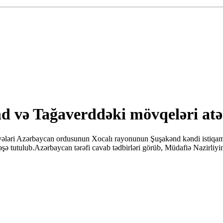
 və Tağaverddəki mövqeləri atə
vvələri Azərbaycan ordusunun Xocalı rayonunun Şuşakənd kəndi istiqam
ə tutulub.Azərbaycan tərəfi cavab tədbirləri görüb, Müdafiə Nazirliyin