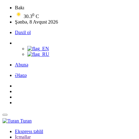
Bakı
0
30.3
C
Şənbə, 8 Avqust 2026
Daxil ol
Abunə
Əlaqə
Turan
Ekspress təhlil
İcmallar