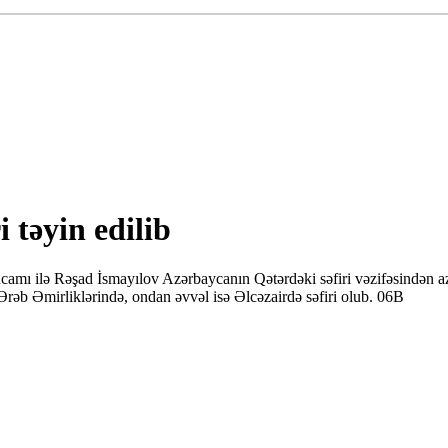
 təyin edilib
ncamı ilə Rəşad İsmayılov Azərbaycanın Qətərdəki səfiri vəzifəsindən a
rəb Əmirliklərində, ondan əvvəl isə Əlcəzairdə səfiri olub. 06B