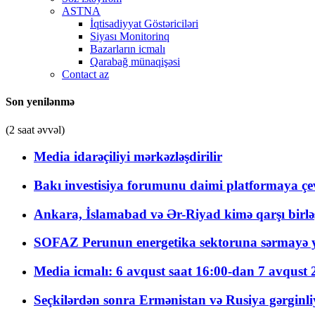
ASTNA
İqtisadiyyat Göstəriciləri
Siyası Monitorinq
Bazarların icmalı
Qarabağ münaqişəsi
Contact az
Son yenilənmə
(2 saat əvvəl)
Media idarəçiliyi mərkəzləşdirilir
Bakı investisiya forumunu daimi platformaya çevi
Ankara, İslamabad və Ər-Riyad kimə qarşı birlə
SOFAZ Perunun energetika sektoruna sərmayə ya
Media icmalı: 6 avqust saat 16:00-dan 7 avqust 2
Seçkilərdən sonra Ermənistan və Rusiya gərginliyi