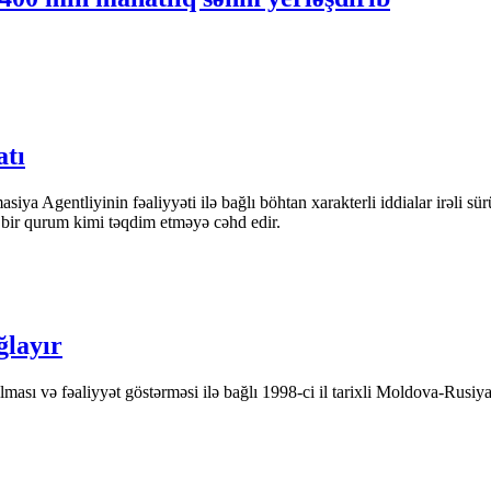
atı
iya Agentliyinin fəaliyyəti ilə bağlı böhtan xarakterli iddialar irəli sü
n bir qurum kimi təqdim etməyə cəhd edir.
ğlayır
ası və fəaliyyət göstərməsi ilə bağlı 1998-ci il tarixli Moldova-Rusiya 