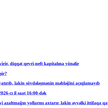
rir, diqqət qeyri-neft kapitalına yönəlir
şir?
tırıb, lakin sövdələşmənin məbləğini açıqlamayıb
026-cı il saat 16:00-dək
 azaltmağın yollarını axtarır, lakin əvvəlki ittifaqa qa