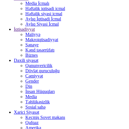
Media İcmalı
Həftəlik iqtisadi icmal
Həftəlik siyasi icmal
Aylıq İqtisadi İcmal
Aylıq Siyasi İcmal
İqtisadiyyat
Maliyyə
Makroiqtisadiyyat
Sənaye
Kənd təsərrüfatı
Biznes
Daxili siyasət
Qanunvericilik
Dövlət quruculuğu
Cəmiyyət
Gender
Din
İnsan Hüquqları
Media
Təhlükəsizlik
Sosial sahə
Xarici Siyasət
Keçmiş Sovet məkanı
Qafqaz
Amerika