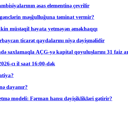
bisiyalarının əsas elementinə çevrilir
 gənclərin məşğulluğuna təminat vermir?
kin müstəqil həyata yetməyən əməkhaqqı
rbaycan ticarət qaydalarını niyə dəyişməlidir
ində saxlamaqla AÇG-yə kapital qoyuluşlarını 31 faiz ar
026-cı il saat 16:00-dək
atiya?
nə dayanır?
ə modeli: Fərman hansı dəyişiklikləri gətirir?