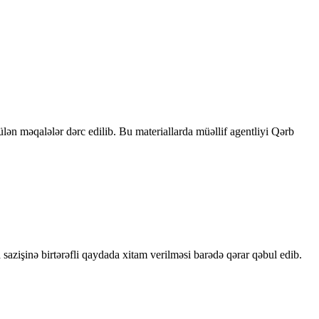
rülən məqalələr dərc edilib. Bu materiallarda müəllif agentliyi Qərb
sazişinə birtərəfli qaydada xitam verilməsi barədə qərar qəbul edib.