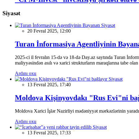
Siyasət
Siyasət
20 Fevral 2025, 12:00
Turan İnformasiya Agentliyinin Bəyan
2025-ci il fevralın 15-də və 18-də Day.az saytında Turan İnformas
maliyyəsindən asılı və xarici strukturların maraqlarına tabe ola
Ardını oxu
Siyasət
13 Fevral 2025, 17:40
Moldova Kişinyovdakı "Rus Evi"ni ba
Moldova Xarici İşlər Nazirliyi mədəniyyət mərkəzlərinin yaradılm
Ardını oxu
Siyasət
13 Fevral 2025, 17:33