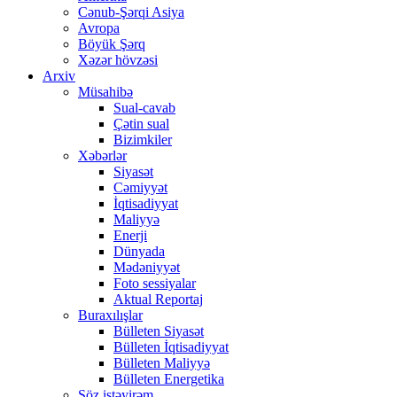
Cənub-Şərqi Asiya
Avropa
Böyük Şərq
Xəzər hövzəsi
Arxiv
Müsahibə
Sual-cavab
Çətin sual
Bizimkiler
Xəbərlər
Siyasət
Cəmiyyət
İqtisadiyyat
Maliyyə
Enerji
Dünyada
Mədəniyyət
Foto sessiyalar
Aktual Reportaj
Buraxılışlar
Bülleten Siyasət
Bülleten İqtisadiyyat
Bülleten Maliyyə
Bülleten Energetika
Söz istəyirəm