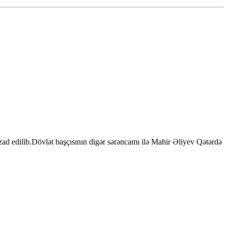
zad edilib.Dövlət başçısının digər sərəncamı ilə Mahir Əliyev Qətərdə