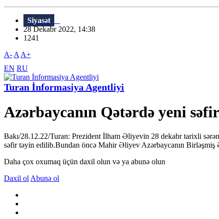
Siyasət
28 Dekabr 2022, 14:38
1241
A-
A
A+
EN
RU
Turan İnformasiya Agentliyi
Azərbaycanın Qətərdə yeni səfiri
Bakı/28.12.22/Turan: Prezident İlham Əliyevin 28 dekabr tarixli sərə
səfir təyin edilib.Bundan öncə Mahir Əliyev Azərbaycanın Birləşmiş Ə
Daha çox oxumaq üçün daxil olun və ya abunə olun
Daxil ol
Abunə ol