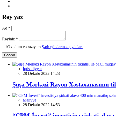
Rəy yaz
Ad *
Rəyiniz *
Oxudum və razıyam
Şərh göndərmə qaydaları
Göndər
İqtisadiyyat
28 Dekabr 2022 14:23
Şuşa Mərkəzi Rayon Xəstəxanasının tiki
Maliyyə
28 Dekabr 2022 14:53
“CPM-İnvest” investisiya şirkəti əlavə