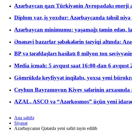
Azərbaycan qazı Türkiyənin Avropadakı enerji am
Diplom var, iş yoxdur: Azərbaycanda təhsil niyə
Azərbaycan minimumu: yaşamağı təmin edən, la
Ənənəvi bazarlar şəbəkələrin təzyiqi altında: Azə
BP və tərəfdaşları hasilatı 8 milyon ton səviyyəs
Media icmalı: 5 avqust saat 16:00-dan 6 avqust 2
Gömrükdə keyfiyyət inqilabı, yoxsa yeni bürokr
Ceyhun Bayramovun Kiyev səfərinin arxasında 
AZAL, ASCO və “Azərkosmos” üçün yeni idarəetm
Ana səhifə
Siyasət
Azərbaycanın Qətərdə yeni səfiri təyin edilib