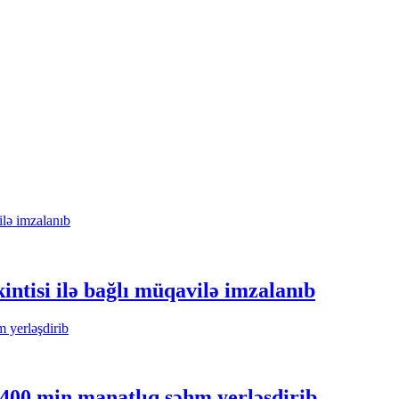
ntisi ilə bağlı müqavilə imzalanıb
 400 min manatlıq səhm yerləşdirib