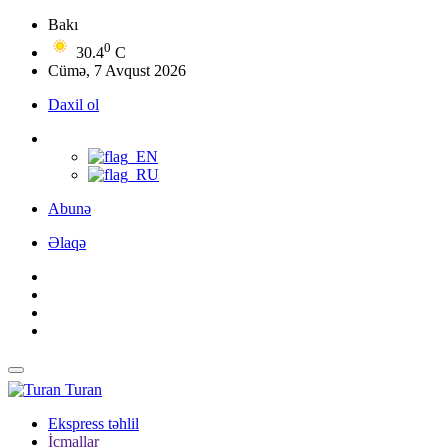
Bakı
0
30.4
C
Cümə, 7 Avqust 2026
Daxil ol
Abunə
Əlaqə
Turan
Ekspress təhlil
İcmallar