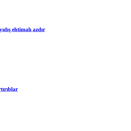
yıdış ehtimalı azdır
tırıblar