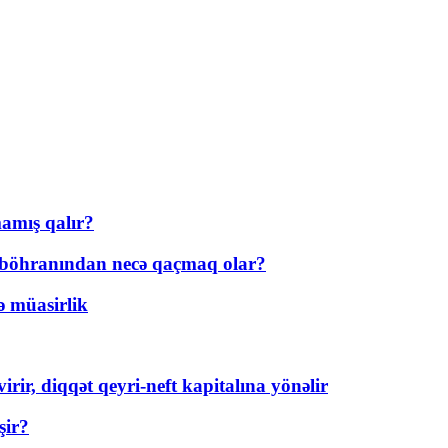
amış qalır?
t böhranından necə qaçmaq olar?
ə müasirlik
rir, diqqət qeyri-neft kapitalına yönəlir
şir?