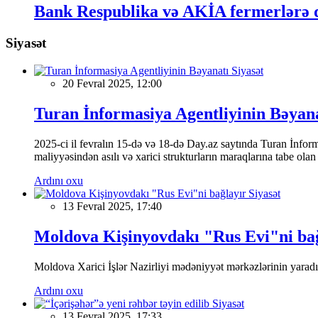
Bank Respublika və AKİA fermerlərə da
Siyasət
Siyasət
20 Fevral 2025, 12:00
Turan İnformasiya Agentliyinin Bəyan
2025-ci il fevralın 15-də və 18-də Day.az saytında Turan İnformas
maliyyəsindən asılı və xarici strukturların maraqlarına tabe ola
Ardını oxu
Siyasət
13 Fevral 2025, 17:40
Moldova Kişinyovdakı "Rus Evi"ni ba
Moldova Xarici İşlər Nazirliyi mədəniyyət mərkəzlərinin yaradılm
Ardını oxu
Siyasət
13 Fevral 2025, 17:33