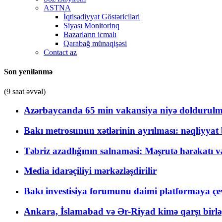
ASTNA
İqtisadiyyat Göstəriciləri
Siyası Monitorinq
Bazarların icmalı
Qarabağ münaqişəsi
Contact az
Son yenilənmə
(9 saat əvvəl)
Azərbaycanda 65 min vakansiya niyə doldurulm
Bakı metrosunun xətlərinin ayrılması: nəqliyya
Təbriz azadlığının salnaməsi: Məşrutə hərəkatı v
Media idarəçiliyi mərkəzləşdirilir
Bakı investisiya forumunu daimi platformaya çevi
Ankara, İslamabad və Ər-Riyad kimə qarşı birlə