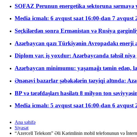
SOFAZ Perunun energetika sektoruna sərmayə ya
Media icmalı: 6 avqust saat 16:00-dan 7 avqust 2
Seçkilərdən sonra Ermənistan və Rusiya gərginliyi
Azərbaycan qazı Türkiyənin Avropadakı enerji am
Diplom var, iş yoxdur: Azərbaycanda təhsil niyə
Azərbaycan minimumu: yaşamağı təmin edən, la
Ənənəvi bazarlar şəbəkələrin təzyiqi altında: Azə
BP və tərəfdaşları hasilatı 8 milyon ton səviyyəs
Media icmalı: 5 avqust saat 16:00-dan 6 avqust 2
Ana səhifə
Siyasət
“Azercell Telekom” Əli Kərimlinin mobil telefonunun və İntern