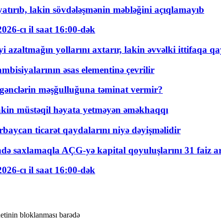
tırıb, lakin sövdələşmənin məbləğini açıqlamayıb
026-cı il saat 16:00-dək
 azaltmağın yollarını axtarır, lakin əvvəlki ittifaqa qa
bisiyalarının əsas elementinə çevrilir
 gənclərin məşğulluğuna təminat vermir?
kin müstəqil həyata yetməyən əməkhaqqı
rbaycan ticarət qaydalarını niyə dəyişməlidir
ində saxlamaqla AÇG-yə kapital qoyuluşlarını 31 faiz ar
026-cı il saat 16:00-dək
etinin bloklanması barədə