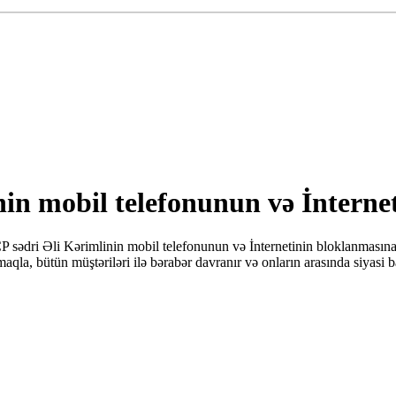
nin mobil telefonunun və İnterne
P sədri Əli Kərimlinin mobil telefonunun və İnternetinin bloklanmasın
qla, bütün müştəriləri ilə bərabər davranır və onların arasında siyas