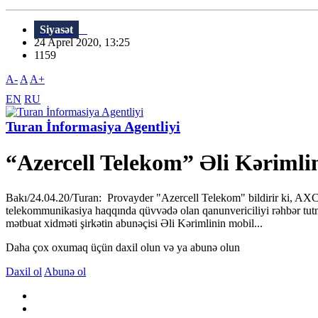
Siyasət
24 Aprel 2020, 13:25
1159
A-
A
A+
EN
RU
Turan İnformasiya Agentliyi
“Azercell Telekom” Əli Kərimli
Bakı/24.04.20/Turan: Provayder "Azercell Telekom" bildirir ki, AXC
telekommunikasiya haqqında qüvvədə olan qanunvericiliyi rəhbər tutma
mətbuat xidməti şirkətin abunəçisi Əli Kərimlinin mobil...
Daha çox oxumaq üçün daxil olun və ya abunə olun
Daxil ol
Abunə ol