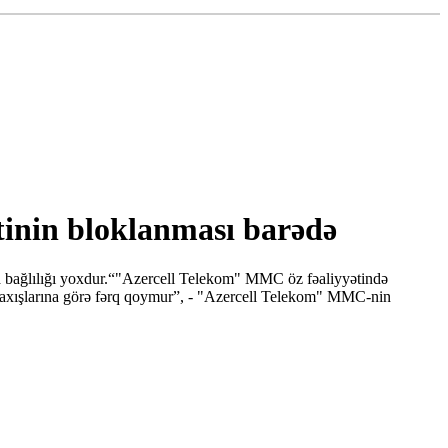
tinin bloklanması barədə
a bağlılığı yoxdur.“"Azercell Telekom" MMC öz fəaliyyətində
i baxışlarına görə fərq qoymur”, - "Azercell Telekom" MMC-nin