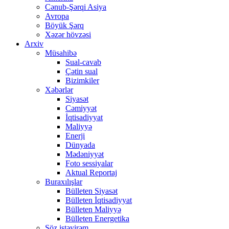
Cənub-Şərqi Asiya
Avropa
Böyük Şərq
Xəzər hövzəsi
Arxiv
Müsahibə
Sual-cavab
Çətin sual
Bizimkiler
Xəbərlər
Siyasət
Cəmiyyət
İqtisadiyyat
Maliyyə
Enerji
Dünyada
Mədəniyyət
Foto sessiyalar
Aktual Reportaj
Buraxılışlar
Bülleten Siyasət
Bülleten İqtisadiyyat
Bülleten Maliyyə
Bülleten Energetika
Söz istəyirəm