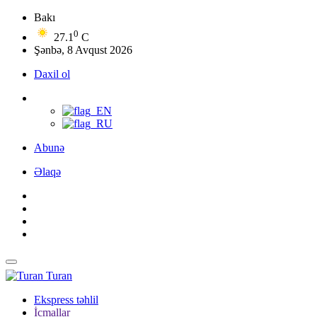
Bakı
0
27.1
C
Şənbə, 8 Avqust 2026
Daxil ol
Abunə
Əlaqə
Turan
Ekspress təhlil
İcmallar