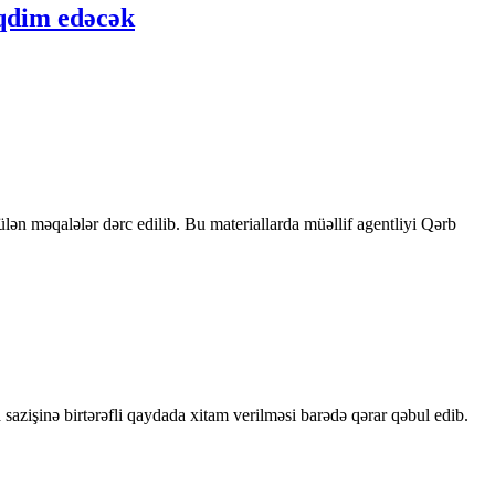
əqdim edəcək
rülən məqalələr dərc edilib. Bu materiallarda müəllif agentliyi Qərb
sazişinə birtərəfli qaydada xitam verilməsi barədə qərar qəbul edib.