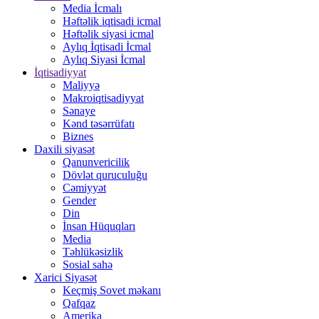
Media İcmalı
Həftəlik iqtisadi icmal
Həftəlik siyasi icmal
Aylıq İqtisadi İcmal
Aylıq Siyasi İcmal
İqtisadiyyat
Maliyyə
Makroiqtisadiyyat
Sənaye
Kənd təsərrüfatı
Biznes
Daxili siyasət
Qanunvericilik
Dövlət quruculuğu
Cəmiyyət
Gender
Din
İnsan Hüquqları
Media
Təhlükəsizlik
Sosial sahə
Xarici Siyasət
Keçmiş Sovet məkanı
Qafqaz
Amerika