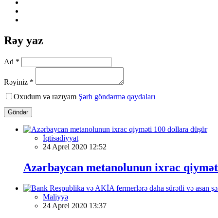
Rəy yaz
Ad *
Rəyiniz *
Oxudum və razıyam
Şərh göndərmə qaydaları
Göndər
İqtisadiyyat
24 Aprel 2020 12:52
Azərbaycan metanolunun ixrac qiyməti
Maliyyə
24 Aprel 2020 13:37