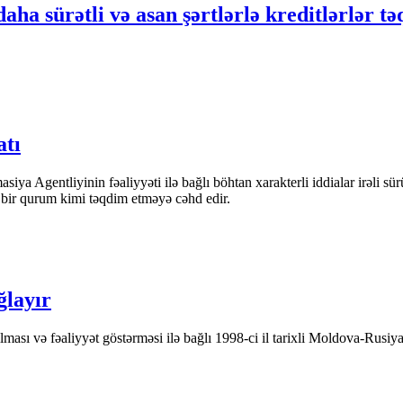
ha sürətli və asan şərtlərlə kreditlərlər t
atı
iya Agentliyinin fəaliyyəti ilə bağlı böhtan xarakterli iddialar irəli sü
n bir qurum kimi təqdim etməyə cəhd edir.
ğlayır
ası və fəaliyyət göstərməsi ilə bağlı 1998-ci il tarixli Moldova-Rusiya 