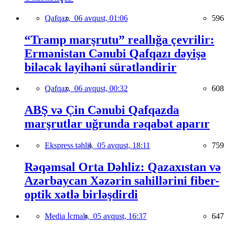
Qafqaz,
06 avqust, 01:06
596
“Tramp marşrutu” reallığa çevrilir:
Ermənistan Cənubi Qafqazı dəyişə
biləcək layihəni sürətləndirir
Qafqaz,
06 avqust, 00:32
608
ABŞ və Çin Cənubi Qafqazda
marşrutlar uğrunda rəqabət aparır
Ekspress təhlil,
05 avqust, 18:11
759
Rəqəmsal Orta Dəhliz: Qazaxıstan və
Azərbaycan Xəzərin sahillərini fiber-
optik xətlə birləşdirdi
Media İcmalı,
05 avqust, 16:37
647