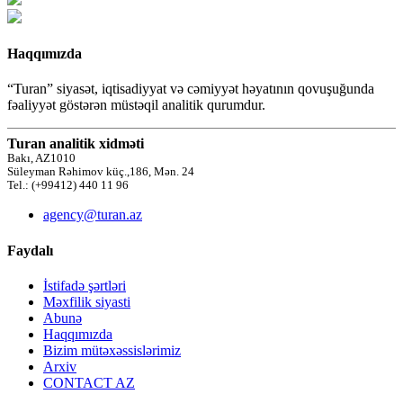
Haqqımızda
“Turan” siyasət, iqtisadiyyat və cəmiyyət həyatının qovuşuğunda
fəaliyyət göstərən müstəqil analitik qurumdur.
Turan analitik xidməti
Bakı, AZ1010
Süleyman Rəhimov küç.,186, Mən. 24
Tel.: (+99412) 440 11 96
agency@turan.az
Faydalı
İstifadə şərtləri
Məxfilik siyasti
Abunə
Haqqımızda
Bizim mütəxəssislərimiz
Arxiv
CONTACT AZ