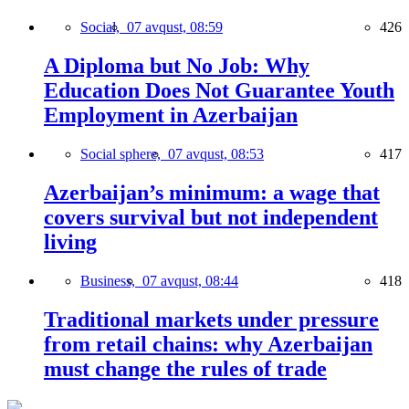
Social,
07 avqust, 08:59
426
A Diploma but No Job: Why
Education Does Not Guarantee Youth
Employment in Azerbaijan
Social sphere,
07 avqust, 08:53
417
Azerbaijan’s minimum: a wage that
covers survival but not independent
living
Business,
07 avqust, 08:44
418
Traditional markets under pressure
from retail chains: why Azerbaijan
must change the rules of trade