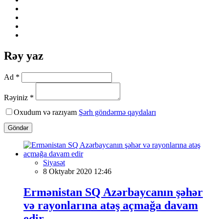
Rəy yaz
Ad *
Rəyiniz *
Oxudum və razıyam
Şərh göndərmə qaydaları
Göndər
Siyasət
8 Oktyabr 2020 12:46
Ermənistan SQ Azərbaycanın şəhər
və rayonlarına atəş açmağa davam
edir