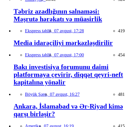
Təbriz azadlığının salnaməsi:
Məşrutə hərəkatı və müasirlik
Ekspress təhlil,
07 avqust, 17:28
419
Media idarəçiliyi mərkəzləşdirilir
Ekspress təhlil,
07 avqust, 17:00
454
Bakı investisiya forumunu daimi
platformaya çevirir, diqqət qeyri-neft
kapitalına yönəlir
Böyük Şərq,
07 avqust, 16:27
481
Ankara, İslamabad və Ər-Riyad kimə
qarşı birləşir?
Amerika,
07 avqust, 16:19
415