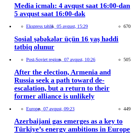
Media icmalı: 4 avqust saat 16:00-dan
5 avqust saat 16:00-dək
Ekspress təhlil,
05 avqust, 15:29
670
Sosial şəbəkələr üçün 16 yaş həddi
tətbiq olunur
Post-Soviet region,
07 avqust, 10:26
505
After the election, Armenia and
Russia seek a path toward de-
escalation, but a return to their
former alliance is unlikely
Europe,
07 avqust, 09:23
449
Azerbaijani gas emerges as a key to
Türkiye’s energy ambitions in Europe