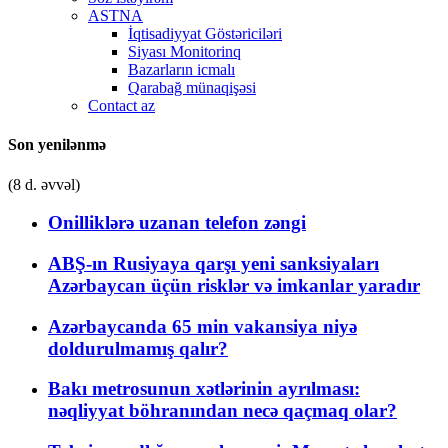
ASTNA
İqtisadiyyat Göstəriciləri
Siyası Monitorinq
Bazarların icmalı
Qarabağ münaqişəsi
Contact az
Son yenilənmə
(8 d. əvvəl)
Onilliklərə uzanan telefon zəngi
ABŞ-ın Rusiyaya qarşı yeni sanksiyaları
Azərbaycan üçün risklər və imkanlar yaradır
Azərbaycanda 65 min vakansiya niyə
doldurulmamış qalır?
Bakı metrosunun xətlərinin ayrılması:
nəqliyyat böhranından necə qaçmaq olar?