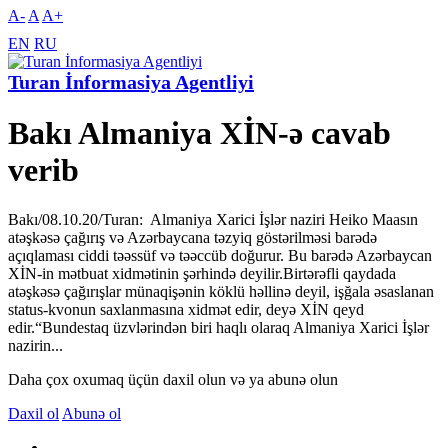
A-
A
A+
EN
RU
Turan İnformasiya Agentliyi
Bakı Almaniya XİN-ə cavab
verib
Bakı/08.10.20/Turan: Almaniya Xarici İşlər naziri Heiko Maasın
atəşkəsə çağırış və Azərbaycana təzyiq göstərilməsi barədə
açıqlaması ciddi təəssüf və təəccüb doğurur. Bu barədə Azərbaycan
XİN-in mətbuat xidmətinin şərhində deyilir.Birtərəfli qaydada
atəşkəsə çağırışlar münaqişənin köklü həllinə deyil, işğala əsaslanan
status-kvonun saxlanmasına xidmət edir, deyə XİN qeyd
edir.“Bundestaq üzvlərindən biri haqlı olaraq Almaniya Xarici İşlər
nazirin...
Daha çox oxumaq üçün daxil olun və ya abunə olun
Daxil ol
Abunə ol