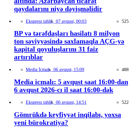
altında: Azərbaycan ticarət
qaydalarını niyə dəyişməlidir
Ekspress təhlil,
07 avqust, 00:03
525
BP və tərəfdaşları hasilatı 8 milyon
ton səviyyəsində saxlamaqla AÇG-yə
kapital qoyuluşlarını 31 faiz
artırıblar
Media İcmalı,
06 avqust, 15:09
488
Media icmalı: 5 avqust saat 16:00-dan
6 avqust 2026-cı il saat 16:00-dək
Ekspress təhlil,
06 avqust, 14:51
522
Gömrükdə keyfiyyət inqilabı, yoxsa
yeni bürokratiya?