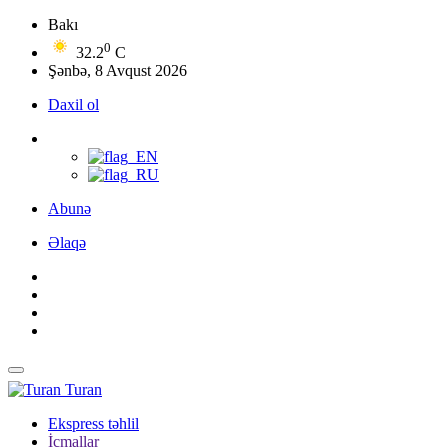
Bakı
0
32.2
C
Şənbə, 8 Avqust 2026
Daxil ol
Abunə
Əlaqə
Turan
Ekspress təhlil
İcmallar