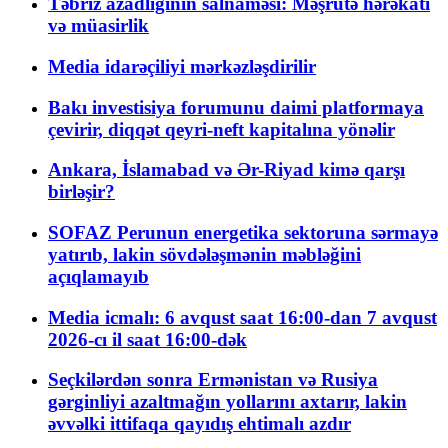
Təbriz azadlığının salnaməsi: Məşrutə hərəkatı
və müasirlik
Media idarəçiliyi mərkəzləşdirilir
Bakı investisiya forumunu daimi platformaya
çevirir, diqqət qeyri-neft kapitalına yönəlir
Ankara, İslamabad və Ər-Riyad kimə qarşı
birləşir?
SOFAZ Perunun energetika sektoruna sərmayə
yatırıb, lakin sövdələşmənin məbləğini
açıqlamayıb
Media icmalı: 6 avqust saat 16:00-dan 7 avqust
2026-cı il saat 16:00-dək
Seçkilərdən sonra Ermənistan və Rusiya
gərginliyi azaltmağın yollarını axtarır, lakin
əvvəlki ittifaqa qayıdış ehtimalı azdır