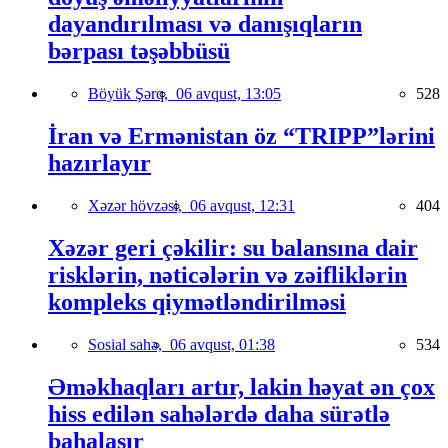
dayandırılması və danışıqların
bərpası təşəbbüsü
Böyük Şərq,
06 avqust, 13:05
528
İran və Ermənistan öz “TRIPP”lərini
hazırlayır
Xəzər hövzəsi,
06 avqust, 12:31
404
Xəzər geri çəkilir: su balansına dair
risklərin, nəticələrin və zəifliklərin
kompleks qiymətləndirilməsi
Sosial sahə,
06 avqust, 01:38
534
Əməkhaqları artır, lakin həyat ən çox
hiss edilən sahələrdə daha sürətlə
bahalaşır