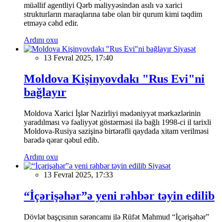
müəllif agentliyi Qərb maliyyəsindən asılı və xarici
strukturların maraqlarına tabe olan bir qurum kimi təqdim
etməyə cəhd edir.
Ardını oxu
Siyasət
13 Fevral 2025, 17:40
Moldova Kişinyovdakı "Rus Evi"ni
bağlayır
Moldova Xarici İşlər Nazirliyi mədəniyyət mərkəzlərinin
yaradılması və fəaliyyət göstərməsi ilə bağlı 1998-ci il tarixli
Moldova-Rusiya sazişinə birtərəfli qaydada xitam verilməsi
barədə qərar qəbul edib.
Ardını oxu
Siyasət
13 Fevral 2025, 17:33
“İçərişəhər”ə yeni rəhbər təyin edilib
Dövlət başçısının sərəncamı ilə Rüfət Mahmud “İçərişəhər”