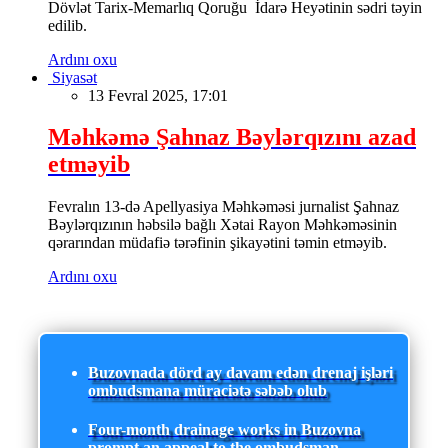
Dövlət Tarix-Memarlıq Qoruğu İdarə Heyətinin sədri təyin
edilib.
Ardını oxu
Siyasət
13 Fevral 2025, 17:01
Məhkəmə Şahnaz Bəylərqızını azad
etməyib
Fevralın 13-də Apellyasiya Məhkəməsi jurnalist Şahnaz
Bəylərqızının həbsilə bağlı Xətai Rayon Məhkəməsinin
qərarından müdafiə tərəfinin şikayətini təmin etməyib.
Ardını oxu
Buzovnada dörd ay davam edən drenaj işləri
ombudsmana müraciətə səbəb olub
Four-month drainage works in Buzovna
prompt an appeal to the ombudsman