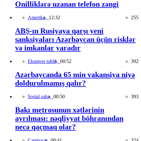
Onilliklərə uzanan telefon zəngi
Amerika,
12:32
255
ABŞ-ın Rusiyaya qarşı yeni
sanksiyaları Azərbaycan üçün risklər
və imkanlar yaradır
Ekspress təhlil,
00:52
392
Azərbaycanda 65 min vakansiya niyə
doldurulmamış qalır?
Sosial sahə,
00:50
393
Bakı metrosunun xətlərinin
ayrılması: nəqliyyat böhranından
necə qaçmaq olar?
Cəmiyyət,
00:41
324