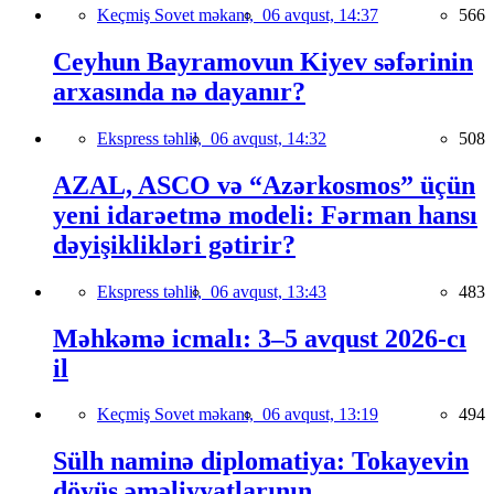
Keçmiş Sovet məkanı,
06 avqust, 14:37
566
Ceyhun Bayramovun Kiyev səfərinin
arxasında nə dayanır?
Ekspress təhlil,
06 avqust, 14:32
508
AZAL, ASCO və “Azərkosmos” üçün
yeni idarəetmə modeli: Fərman hansı
dəyişiklikləri gətirir?
Ekspress təhlil,
06 avqust, 13:43
483
Məhkəmə icmalı: 3–5 avqust 2026-cı
il
Keçmiş Sovet məkanı,
06 avqust, 13:19
494
Sülh naminə diplomatiya: Tokayevin
döyüş əməliyyatlarının