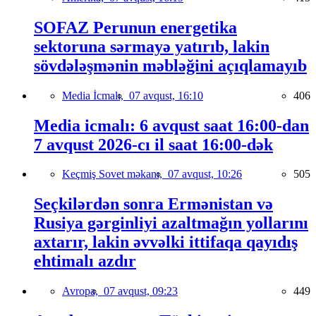
SOFAZ Perunun energetika
sektoruna sərmayə yatırıb, lakin
sövdələşmənin məbləğini açıqlamayıb
Media İcmalı,
07 avqust, 16:10
406
Media icmalı: 6 avqust saat 16:00-dan
7 avqust 2026-cı il saat 16:00-dək
Keçmiş Sovet məkanı,
07 avqust, 10:26
505
Seçkilərdən sonra Ermənistan və
Rusiya gərginliyi azaltmağın yollarını
axtarır, lakin əvvəlki ittifaqa qayıdış
ehtimalı azdır
Avropa,
07 avqust, 09:23
449