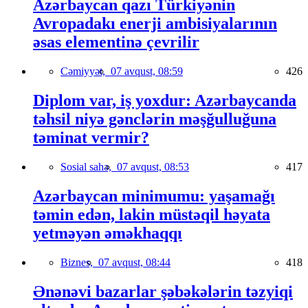
Azərbaycan qazı Türkiyənin
Avropadakı enerji ambisiyalarının
əsas elementinə çevrilir
Cəmiyyət,
07 avqust, 08:59
426
Diplom var, iş yoxdur: Azərbaycanda
təhsil niyə gənclərin məşğulluğuna
təminat vermir?
Sosial sahə,
07 avqust, 08:53
417
Azərbaycan minimumu: yaşamağı
təmin edən, lakin müstəqil həyata
yetməyən əməkhaqqı
Biznes,
07 avqust, 08:44
418
Ənənəvi bazarlar şəbəkələrin təzyiqi