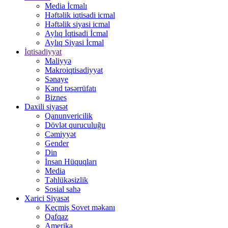
Media İcmalı
Həftəlik iqtisadi icmal
Həftəlik siyasi icmal
Aylıq İqtisadi İcmal
Aylıq Siyasi İcmal
İqtisadiyyat
Maliyyə
Makroiqtisadiyyat
Sənaye
Kənd təsərrüfatı
Biznes
Daxili siyasət
Qanunvericilik
Dövlət quruculuğu
Cəmiyyət
Gender
Din
İnsan Hüquqları
Media
Təhlükəsizlik
Sosial sahə
Xarici Siyasət
Keçmiş Sovet məkanı
Qafqaz
Amerika