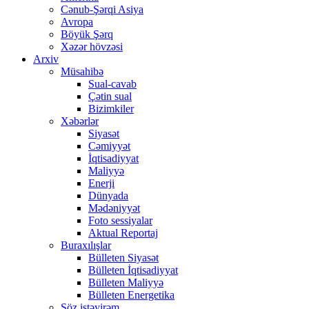
Cənub-Şərqi Asiya
Avropa
Böyük Şərq
Xəzər hövzəsi
Arxiv
Müsahibə
Sual-cavab
Çətin sual
Bizimkiler
Xəbərlər
Siyasət
Cəmiyyət
İqtisadiyyat
Maliyyə
Enerji
Dünyada
Mədəniyyət
Foto sessiyalar
Aktual Reportaj
Buraxılışlar
Bülleten Siyasət
Bülleten İqtisadiyyat
Bülleten Maliyyə
Bülleten Energetika
Söz istəyirəm