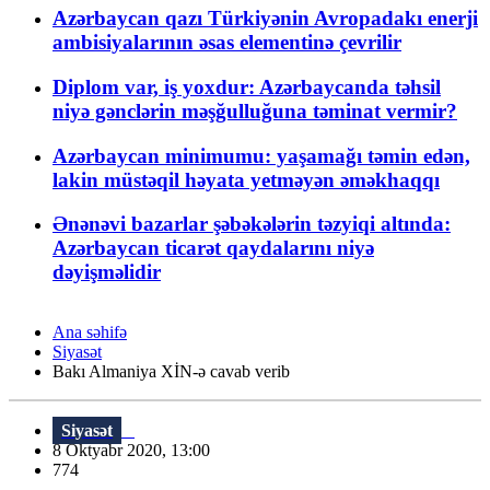
Azərbaycan qazı Türkiyənin Avropadakı enerji
ambisiyalarının əsas elementinə çevrilir
Diplom var, iş yoxdur: Azərbaycanda təhsil
niyə gənclərin məşğulluğuna təminat vermir?
Azərbaycan minimumu: yaşamağı təmin edən,
lakin müstəqil həyata yetməyən əməkhaqqı
Ənənəvi bazarlar şəbəkələrin təzyiqi altında:
Azərbaycan ticarət qaydalarını niyə
dəyişməlidir
Ana səhifə
Siyasət
Bakı Almaniya XİN-ə cavab verib
Siyasət
8 Oktyabr 2020, 13:00
774