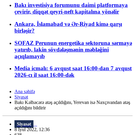
Bakı investisiya forumunu daimi platformaya
çevirir, diqqət qeyri-neft kapitalına yönəlir
Ankara, İslamabad və Ər-Riyad kimə qarşı
birləşir?
SOFAZ Perunun energetika sektoruna sərmayə
yatırıb, lakin sövdələşmənin məbləğini
açıqlamayıb
Media icmalı: 6 avqust saat 16:00-dan 7 avqust
2026-cı il saat 16:00-dək
Ana səhifə
Siyasət
Bakı Kəlbəcərə atəş açıldığını, Yerevan isə Naxçıvandan atəş
açıldığını bildirir
Siyasət
8 İyul 2022, 12:36
638