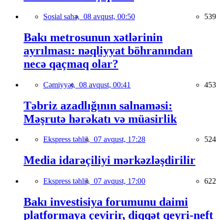
Sosial sahə,
08 avqust, 00:50
539
Bakı metrosunun xətlərinin
ayrılması: nəqliyyat böhranından
necə qaçmaq olar?
Cəmiyyət,
08 avqust, 00:41
453
Təbriz azadlığının salnaməsi:
Məşrutə hərəkatı və müasirlik
Ekspress təhlil,
07 avqust, 17:28
524
Media idarəçiliyi mərkəzləşdirilir
Ekspress təhlil,
07 avqust, 17:00
622
Bakı investisiya forumunu daimi
platformaya çevirir, diqqət qeyri-neft