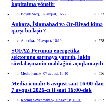
kapitalına yönəlir
Böyük Şərq,
07 avqust, 16:27
633
Ankara, İslamabad və Ər-Riyad kimə
qarşı birləşir?
Amerika,
07 avqust, 16:19
578
SOFAZ Perunun energetika
sektoruna sərmayə yatırıb, lakin
sövdələşmənin məbləğini açıqlamayıb
Media İcmalı,
07 avqust, 16:10
556
Media icmalı: 6 avqust saat 16:00-dan
7 avqust 2026-cı il saat 16:00-dək
Keçmiş Sovet məkanı,
07 avqust, 10:26
657