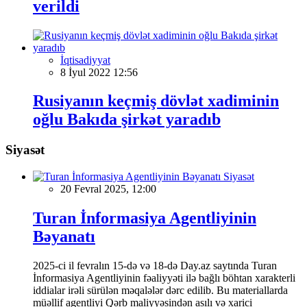
verildi
İqtisadiyyat
8 İyul 2022 12:56
Rusiyanın keçmiş dövlət xadiminin
oğlu Bakıda şirkət yaradıb
Siyasət
Siyasət
20 Fevral 2025, 12:00
Turan İnformasiya Agentliyinin
Bəyanatı
2025-ci il fevralın 15-də və 18-də Day.az saytında Turan
İnformasiya Agentliyinin fəaliyyəti ilə bağlı böhtan xarakterli
iddialar irəli sürülən məqalələr dərc edilib. Bu materiallarda
müəllif agentliyi Qərb maliyyəsindən asılı və xarici