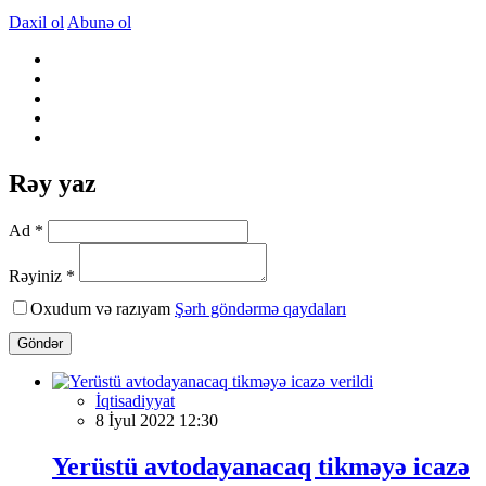
Daxil ol
Abunə ol
Rəy yaz
Ad *
Rəyiniz *
Oxudum və razıyam
Şərh göndərmə qaydaları
Göndər
İqtisadiyyat
8 İyul 2022 12:30
Yerüstü avtodayanacaq tikməyə icazə