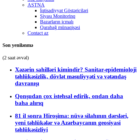
ASTNA
İqtisadiyyat Göstəriciləri
Siyası Monitorinq
Bazarların icmalı
Qarabağ münaqişəsi
Contact az
Son yenilənmə
(2 saat əvvəl)
Xəzərin sahilləri kimindir? Sanitar-epidemioloji
təhlükəsizlik, dövlət məsuliyyəti və vətəndaş
davranışı
Qonşudan çox istehsal edirik, ondan daha
baha alırıq
81 il sonra Hiroşima: nüvə silahının dərsləri,
yeni təhlükələr və Azərbaycanın geosiyasi
təhlükəsizliyi