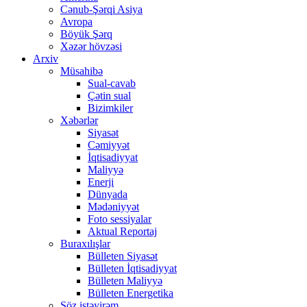
Cənub-Şərqi Asiya
Avropa
Böyük Şərq
Xəzər hövzəsi
Arxiv
Müsahibə
Sual-cavab
Çətin sual
Bizimkiler
Xəbərlər
Siyasət
Cəmiyyət
İqtisadiyyat
Maliyyə
Enerji
Dünyada
Mədəniyyət
Foto sessiyalar
Aktual Reportaj
Buraxılışlar
Bülleten Siyasət
Bülleten İqtisadiyyat
Bülleten Maliyyə
Bülleten Energetika
Söz istəyirəm