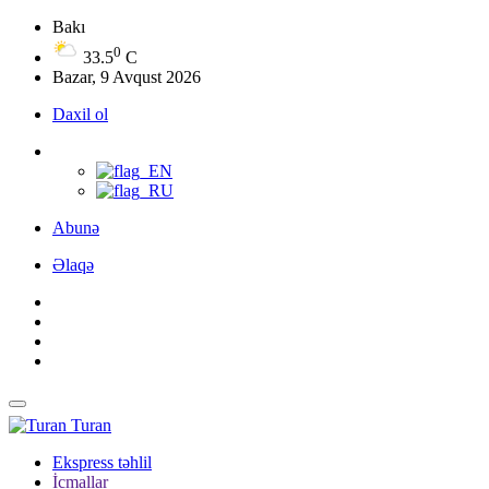
Bakı
0
33.5
C
Bazar, 9 Avqust 2026
Daxil ol
Abunə
Əlaqə
Turan
Ekspress təhlil
İcmallar