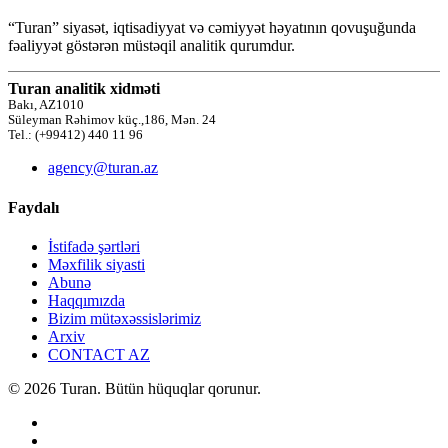
“Turan” siyasət, iqtisadiyyat və cəmiyyət həyatının qovuşuğunda
fəaliyyət göstərən müstəqil analitik qurumdur.
Turan analitik xidməti
Bakı, AZ1010
Süleyman Rəhimov küç.,186, Mən. 24
Tel.: (+99412) 440 11 96
agency@turan.az
Faydalı
İstifadə şərtləri
Məxfilik siyasti
Abunə
Haqqımızda
Bizim mütəxəssislərimiz
Arxiv
CONTACT AZ
© 2026 Turan. Bütün hüquqlar qorunur.