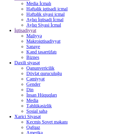
Media İcmalı
Həftəlik iqtisadi icmal
Həftəlik siyasi icmal
Aylıq İqtisadi İcmal
Aylıq Siyasi İcmal
İqtisadiyyat
Maliyyə
Makroiqtisadiyyat
Sənaye
Kənd təsərrüfatı
Biznes
Daxili siyasət
Qanunvericilik
Dövlət quruculuğu
Cəmiyyət
Gender
Din
İnsan Hüquqları
Media
Təhlükəsizlik
Sosial sahə
Xarici Siyasət
Keçmiş Sovet məkanı
Qafqaz
Amerika