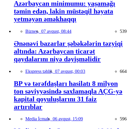
Azərbaycan minimumu: yaşamağı
təmin edən, lakin müstəqil həyata
yetməyən əməkhaqqı
Biznes,
07 avqust, 08:44
539
Ənənəvi bazarlar şəbəkələrin təzyiqi
altında: Azərbaycan ticarət
qaydalarını niyə dəyişməlidir
Ekspress təhlil,
07 avqust, 00:03
664
BP və tərəfdaşları hasilatı 8 milyon
ton səviyyəsində saxlamaqla AÇG-yə
kapital qoyuluşlarını 31 faiz
artırıblar
Media İcmalı,
06 avqust, 15:09
596