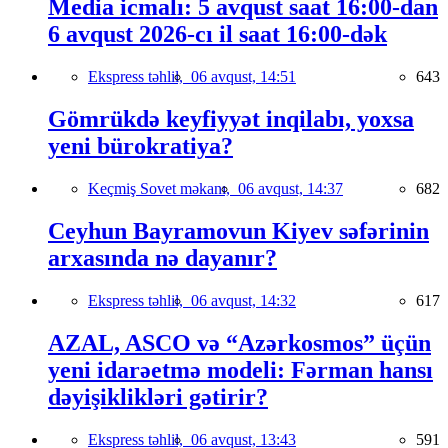
Media icmalı: 5 avqust saat 16:00-dan
6 avqust 2026-cı il saat 16:00-dək
Ekspress təhlil,
06 avqust, 14:51
643
Gömrükdə keyfiyyət inqilabı, yoxsa
yeni bürokratiya?
Keçmiş Sovet məkanı,
06 avqust, 14:37
682
Ceyhun Bayramovun Kiyev səfərinin
arxasında nə dayanır?
Ekspress təhlil,
06 avqust, 14:32
617
AZAL, ASCO və “Azərkosmos” üçün
yeni idarəetmə modeli: Fərman hansı
dəyişiklikləri gətirir?
Ekspress təhlil,
06 avqust, 13:43
591