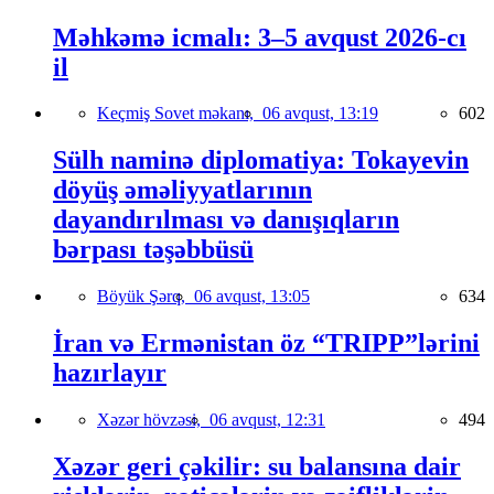
Məhkəmə icmalı: 3–5 avqust 2026-cı
il
Keçmiş Sovet məkanı,
06 avqust, 13:19
602
Sülh naminə diplomatiya: Tokayevin
döyüş əməliyyatlarının
dayandırılması və danışıqların
bərpası təşəbbüsü
Böyük Şərq,
06 avqust, 13:05
634
İran və Ermənistan öz “TRIPP”lərini
hazırlayır
Xəzər hövzəsi,
06 avqust, 12:31
494
Xəzər geri çəkilir: su balansına dair