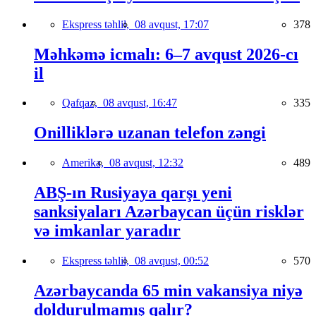
Ekspress təhlil,
08 avqust, 17:07
378
Məhkəmə icmalı: 6–7 avqust 2026-cı
il
Qafqaz,
08 avqust, 16:47
335
Onilliklərə uzanan telefon zəngi
Amerika,
08 avqust, 12:32
489
ABŞ-ın Rusiyaya qarşı yeni
sanksiyaları Azərbaycan üçün risklər
və imkanlar yaradır
Ekspress təhlil,
08 avqust, 00:52
570
Azərbaycanda 65 min vakansiya niyə
doldurulmamış qalır?