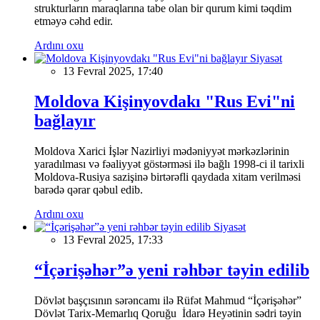
strukturların maraqlarına tabe olan bir qurum kimi təqdim
etməyə cəhd edir.
Ardını oxu
Siyasət
13 Fevral 2025, 17:40
Moldova Kişinyovdakı "Rus Evi"ni
bağlayır
Moldova Xarici İşlər Nazirliyi mədəniyyət mərkəzlərinin
yaradılması və fəaliyyət göstərməsi ilə bağlı 1998-ci il tarixli
Moldova-Rusiya sazişinə birtərəfli qaydada xitam verilməsi
barədə qərar qəbul edib.
Ardını oxu
Siyasət
13 Fevral 2025, 17:33
“İçərişəhər”ə yeni rəhbər təyin edilib
Dövlət başçısının sərəncamı ilə Rüfət Mahmud “İçərişəhər”
Dövlət Tarix-Memarlıq Qoruğu İdarə Heyətinin sədri təyin