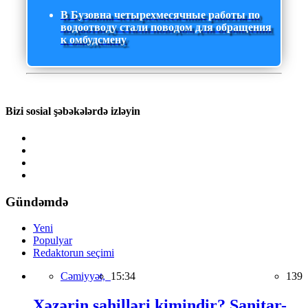
В Бузовна четырехмесячные работы по
водоотводу стали поводом для обращения
к омбудсмену
Bizi sosial şəbəkələrdə izləyin
Gündəmdə
Yeni
Populyar
Redaktorun seçimi
Cəmiyyət,
15:34
139
Xəzərin sahilləri kimindir? Sanitar-