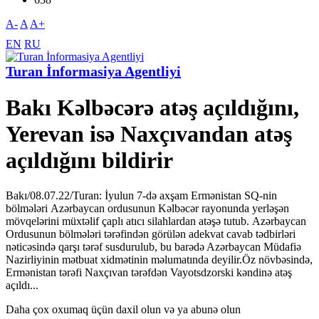
A-
A
A+
EN
RU
Turan İnformasiya Agentliyi
Bakı Kəlbəcərə atəş açıldığını,
Yerevan isə Naxçıvandan atəş
açıldığını bildirir
Bakı/08.07.22/Turan: İyulun 7-də axşam Ermənistan SQ-nin
bölmələri Azərbaycan ordusunun Kəlbəcər rayonunda yerləşən
mövqelərini müxtəlif çaplı atıcı silahlardan atəşə tutub. Azərbaycan
Ordusunun bölmələri tərəfindən görülən adekvat cavab tədbirləri
nəticəsində qarşı tərəf susdurulub, bu barədə Azərbaycan Müdafiə
Nazirliyinin mətbuat xidmətinin məlumatında deyilir.Öz növbəsində,
Ermənistan tərəfi Naxçıvan tərəfdən Vayotsdzorski kəndinə atəş
açıldı...
Daha çox oxumaq üçün daxil olun və ya abunə olun