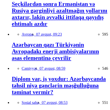
Seçkilərdən sonra Ermənistan və
Rusiya gərginliyi azaltmağın yollarını
axtarır, lakin əvvəlki ittifaqa qayıdış
ehtimalı azdır
Avropa,
07 avqust, 09:23
595
Azərbaycan qazı Türkiyənin
Avropadakı enerji ambisiyalarının
əsas elementinə çevrilir
Cəmiyyət,
07 avqust, 08:59
546
Diplom var, iş yoxdur: Azərbaycanda
təhsil niyə gənclərin məşğulluğuna
təminat vermir?
Sosial sahə,
07 avqust, 08:53
551