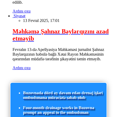
edilib.
Ardını oxu
Siyasət
13 Fevral 2025, 17:01
Məhkəmə Şahnaz Bəylərqızını azad
etməyib
Fevralın 13-də Apellyasiya Məhkəməsi jurnalist Şahnaz
Bəylərqızının həbsilə bağlı Xətai Rayon Məhkəməsinin
qərarından müdafiə tərəfinin şikayətini təmin etməyib.
Ardını oxu
Buzovnada dörd ay davam edən drenaj işləri
ombudsmana müraciətə səbəb olub
Four-month drainage works in Buzovna
prompt an appeal to the ombudsman