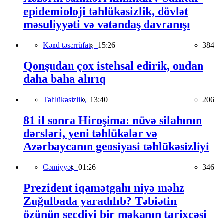
epidemioloji təhlükəsizlik, dövlət
məsuliyyəti və vətəndaş davranışı
Kənd təsərrüfatı,
15:26
384
Qonşudan çox istehsal edirik, ondan
daha baha alırıq
Təhlükəsizlik,
13:40
206
81 il sonra Hiroşima: nüvə silahının
dərsləri, yeni təhlükələr və
Azərbaycanın geosiyasi təhlükəsizliyi
Cəmiyyət,
01:26
346
Prezident iqamətgahı niyə məhz
Zuğulbada yaradılıb? Təbiətin
özünün seçdiyi bir məkanın tarixçəsi