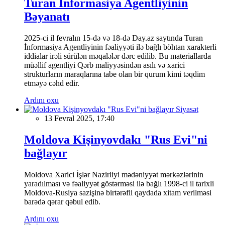
Turan İnformasiya Agentliyinin
Bəyanatı
2025-ci il fevralın 15-də və 18-də Day.az saytında Turan
İnformasiya Agentliyinin fəaliyyəti ilə bağlı böhtan xarakterli
iddialar irəli sürülən məqalələr dərc edilib. Bu materiallarda
müəllif agentliyi Qərb maliyyəsindən asılı və xarici
strukturların maraqlarına tabe olan bir qurum kimi təqdim
etməyə cəhd edir.
Ardını oxu
Siyasət
13 Fevral 2025, 17:40
Moldova Kişinyovdakı "Rus Evi"ni
bağlayır
Moldova Xarici İşlər Nazirliyi mədəniyyət mərkəzlərinin
yaradılması və fəaliyyət göstərməsi ilə bağlı 1998-ci il tarixli
Moldova-Rusiya sazişinə birtərəfli qaydada xitam verilməsi
barədə qərar qəbul edib.
Ardını oxu