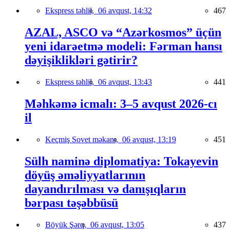
Ekspress təhlil,
06 avqust, 14:32
467
AZAL, ASCO və “Azərkosmos” üçün
yeni idarəetmə modeli: Fərman hansı
dəyişiklikləri gətirir?
Ekspress təhlil,
06 avqust, 13:43
441
Məhkəmə icmalı: 3–5 avqust 2026-cı
il
Keçmiş Sovet məkanı,
06 avqust, 13:19
451
Sülh naminə diplomatiya: Tokayevin
döyüş əməliyyatlarının
dayandırılması və danışıqların
bərpası təşəbbüsü
Böyük Şərq,
06 avqust, 13:05
437