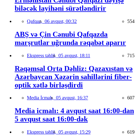
biləcək layihəni sürətləndirir
Qafqaz,
06 avqust, 00:32
554
ABŞ və Çin Cənubi Qafqazda
marşrutlar uğrunda rəqabət aparır
Ekspress təhlil,
05 avqust, 18:11
715
Rəqəmsal Orta Dəhliz: Qazaxıstan və
Azərbaycan Xəzərin sahillərini fiber-
optik xətlə birləşdirdi
Media İcmalı,
05 avqust, 16:37
607
Media icmalı: 4 avqust saat 16:00-dan
5 avqust saat 16:00-dək
Ekspress təhlil,
05 avqust, 15:29
619