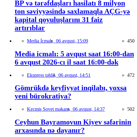
BP və tərəfdaşları hasilatı 8 milyon
ton səviyyəsində saxlamaqla AÇG-yə
kapital qoyuluşlarını 31 faiz
artırıblar
Media İcmalı,
06 avqust, 15:09
450
Media icmalı: 5 avqust saat 16:00-dan
6 avqust 2026-cı il saat 16:00-dək
Ekspress təhlil,
06 avqust, 14:51
472
Gömrükdə keyfiyyət inqilabı, yoxsa
yeni bürokratiya?
Keçmiş Sovet məkanı,
06 avqust, 14:37
502
Ceyhun Bayramovun Kiyev səfərinin
arxasında nə dayanır?