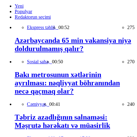
Yeni
Populyar
Redaktorun seçimi
Ekspress təhlil,
00:52
275
Azərbaycanda 65 min vakansiya niyə
doldurulmamış qalır?
Sosial sahə,
00:50
270
Bakı metrosunun xətlərinin
ayrılması: nəqliyyat böhranından
necə qaçmaq olar?
Cəmiyyət,
00:41
240
Təbriz azadlığının salnaməsi:
Məşrutə hərəkatı və müasirlik