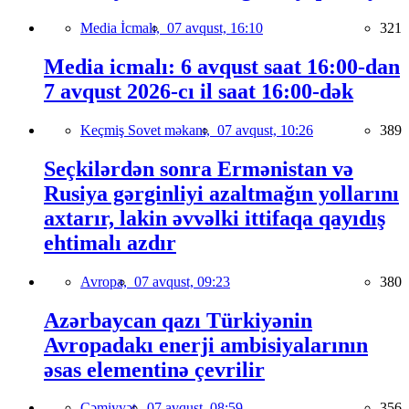
Media İcmalı,
07 avqust, 16:10
321
Media icmalı: 6 avqust saat 16:00-dan
7 avqust 2026-cı il saat 16:00-dək
Keçmiş Sovet məkanı,
07 avqust, 10:26
389
Seçkilərdən sonra Ermənistan və
Rusiya gərginliyi azaltmağın yollarını
axtarır, lakin əvvəlki ittifaqa qayıdış
ehtimalı azdır
Avropa,
07 avqust, 09:23
380
Azərbaycan qazı Türkiyənin
Avropadakı enerji ambisiyalarının
əsas elementinə çevrilir
Cəmiyyət,
07 avqust, 08:59
356