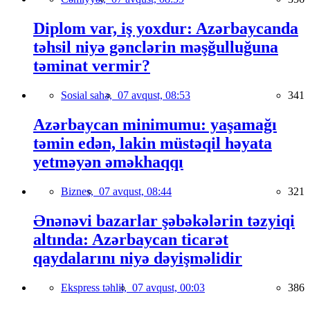
Diplom var, iş yoxdur: Azərbaycanda
təhsil niyə gənclərin məşğulluğuna
təminat vermir?
Sosial sahə,
07 avqust, 08:53
341
Azərbaycan minimumu: yaşamağı
təmin edən, lakin müstəqil həyata
yetməyən əməkhaqqı
Biznes,
07 avqust, 08:44
321
Ənənəvi bazarlar şəbəkələrin təzyiqi
altında: Azərbaycan ticarət
qaydalarını niyə dəyişməlidir
Ekspress təhlil,
07 avqust, 00:03
386