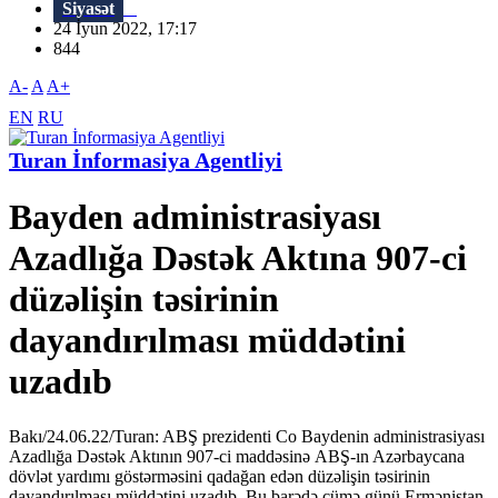
Siyasət
24 İyun 2022, 17:17
844
A-
A
A+
EN
RU
Turan İnformasiya Agentliyi
Bayden administrasiyası
Azadlığa Dəstək Aktına 907-ci
düzəlişin təsirinin
dayandırılması müddətini
uzadıb
Bakı/24.06.22/Turan: ABŞ prezidenti Co Baydenin administrasiyası
Azadlığa Dəstək Aktının 907-ci maddəsinə ABŞ-ın Azərbaycana
dövlət yardımı göstərməsini qadağan edən düzəlişin təsirinin
dayandırılması müddətini uzadıb. Bu barədə cümə günü Ermənistan