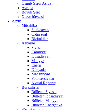
Cənub-Şərqi Asiya
Avropa
Böyük Şərq
Xəzər hövzəsi
Arxiv
Müsahibə
Sual-cavab
Çətin sual
Bizimkiler
Xəbərlər
Siyasət
Cəmiyyət
İqtisadiyyat
Maliyyə
Enerji
Dünyada
Mədəniyyət
Foto sessiyalar
Aktual Reportaj
Buraxılışlar
Bülleten Siyasət
Bülleten İqtisadiyyat
Bülleten Maliyyə
Bülleten Energetika
Söz istəyirəm