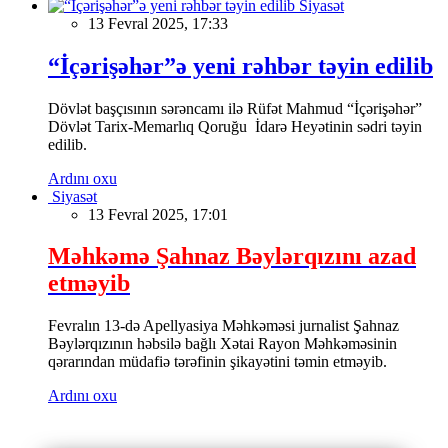
Siyasət
13 Fevral 2025, 17:33
“İçərişəhər”ə yeni rəhbər təyin edilib
Dövlət başçısının sərəncamı ilə Rüfət Mahmud “İçərişəhər”
Dövlət Tarix-Memarlıq Qoruğu İdarə Heyətinin sədri təyin
edilib.
Ardını oxu
Siyasət
13 Fevral 2025, 17:01
Məhkəmə Şahnaz Bəylərqızını azad
etməyib
Fevralın 13-də Apellyasiya Məhkəməsi jurnalist Şahnaz
Bəylərqızının həbsilə bağlı Xətai Rayon Məhkəməsinin
qərarından müdafiə tərəfinin şikayətini təmin etməyib.
Ardını oxu