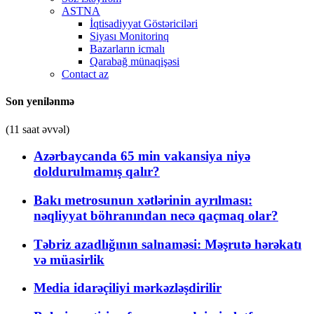
ASTNA
İqtisadiyyat Göstəriciləri
Siyası Monitorinq
Bazarların icmalı
Qarabağ münaqişəsi
Contact az
Son yenilənmə
(11 saat əvvəl)
Azərbaycanda 65 min vakansiya niyə
doldurulmamış qalır?
Bakı metrosunun xətlərinin ayrılması:
nəqliyyat böhranından necə qaçmaq olar?
Təbriz azadlığının salnaməsi: Məşrutə hərəkatı
və müasirlik
Media idarəçiliyi mərkəzləşdirilir