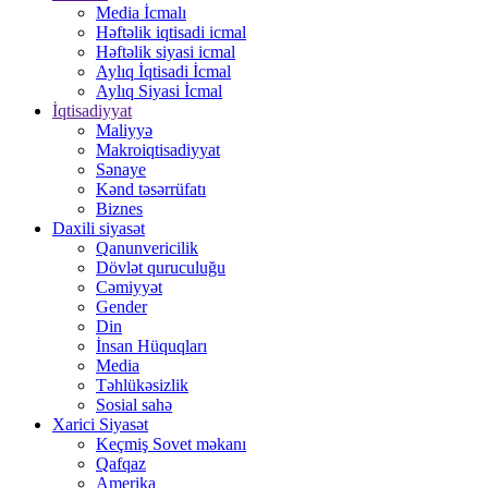
Media İcmalı
Həftəlik iqtisadi icmal
Həftəlik siyasi icmal
Aylıq İqtisadi İcmal
Aylıq Siyasi İcmal
İqtisadiyyat
Maliyyə
Makroiqtisadiyyat
Sənaye
Kənd təsərrüfatı
Biznes
Daxili siyasət
Qanunvericilik
Dövlət quruculuğu
Cəmiyyət
Gender
Din
İnsan Hüquqları
Media
Təhlükəsizlik
Sosial sahə
Xarici Siyasət
Keçmiş Sovet məkanı
Qafqaz
Amerika