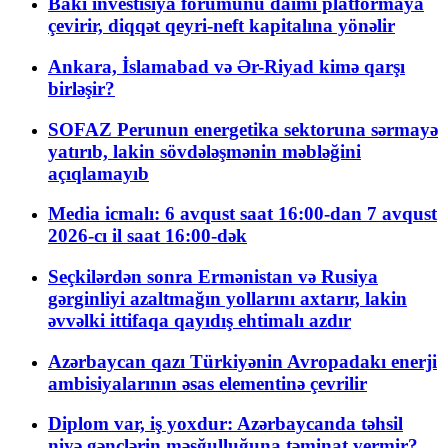
Bakı investisiya forumunu daimi platformaya
çevirir, diqqət qeyri-neft kapitalına yönəlir
Ankara, İslamabad və Ər-Riyad kimə qarşı
birləşir?
SOFAZ Perunun energetika sektoruna sərmayə
yatırıb, lakin sövdələşmənin məbləğini
açıqlamayıb
Media icmalı: 6 avqust saat 16:00-dan 7 avqust
2026-cı il saat 16:00-dək
Seçkilərdən sonra Ermənistan və Rusiya
gərginliyi azaltmağın yollarını axtarır, lakin
əvvəlki ittifaqa qayıdış ehtimalı azdır
Azərbaycan qazı Türkiyənin Avropadakı enerji
ambisiyalarının əsas elementinə çevrilir
Diplom var, iş yoxdur: Azərbaycanda təhsil
niyə gənclərin məşğulluğuna təminat vermir?