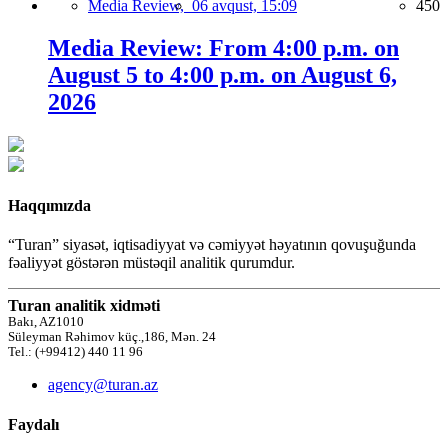
Media Review,
06 avqust, 15:09
450
Media Review: From 4:00 p.m. on
August 5 to 4:00 p.m. on August 6,
2026
Haqqımızda
“Turan” siyasət, iqtisadiyyat və cəmiyyət həyatının qovuşuğunda
fəaliyyət göstərən müstəqil analitik qurumdur.
Turan analitik xidməti
Bakı, AZ1010
Süleyman Rəhimov küç.,186, Mən. 24
Tel.: (+99412) 440 11 96
agency@turan.az
Faydalı