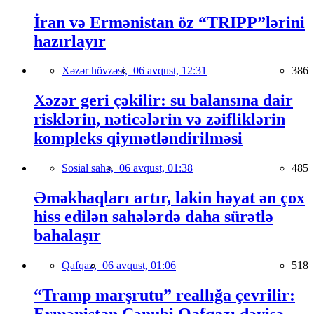
İran və Ermənistan öz “TRIPP”lərini
hazırlayır
Xəzər hövzəsi,
06 avqust, 12:31
386
Xəzər geri çəkilir: su balansına dair
risklərin, nəticələrin və zəifliklərin
kompleks qiymətləndirilməsi
Sosial sahə,
06 avqust, 01:38
485
Əməkhaqları artır, lakin həyat ən çox
hiss edilən sahələrdə daha sürətlə
bahalaşır
Qafqaz,
06 avqust, 01:06
518
“Tramp marşrutu” reallığa çevrilir:
Ermənistan Cənubi Qafqazı dəyişə