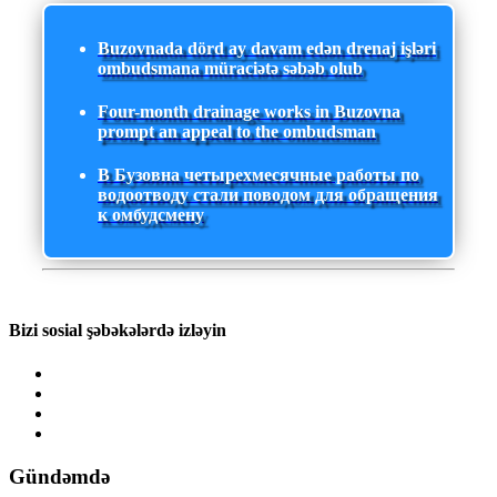
Buzovnada dörd ay davam edən drenaj işləri
ombudsmana müraciətə səbəb olub
Four-month drainage works in Buzovna
prompt an appeal to the ombudsman
В Бузовна четырехмесячные работы по
водоотводу стали поводом для обращения
к омбудсмену
Bizi sosial şəbəkələrdə izləyin
Gündəmdə