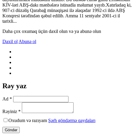
KİV-ləri ABŞ-dakı mənbələrə istinadla məlumat yayıb.Xatırladaq ki,
907-ci düzəliş Qarabağ münaqişəsi ilə əlaqədar 1992-ci ildə ABŞ
Konqresi tərəfindən qəbul edilib. Amma 11 sentyabr 2001-ci il
tarixli...
Daha çox oxumaq üçün daxil olun və ya abunə olun
Daxil ol
Abunə ol
Rəy yaz
Ad *
Rəyiniz *
Oxudum və razıyam
Şərh göndərmə qaydaları
Göndər