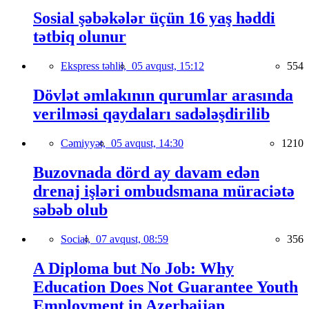
Sosial şəbəkələr üçün 16 yaş həddi
tətbiq olunur
Ekspress təhlil,
05 avqust, 15:12
554
Dövlət əmlakının qurumlar arasında
verilməsi qaydaları sadələşdirilib
Cəmiyyət,
05 avqust, 14:30
1210
Buzovnada dörd ay davam edən
drenaj işləri ombudsmana müraciətə
səbəb olub
Social,
07 avqust, 08:59
356
A Diploma but No Job: Why
Education Does Not Guarantee Youth
Employment in Azerbaijan