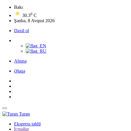
Bakı
0
30.3
C
Şənbə, 8 Avqust 2026
Daxil ol
Abunə
Əlaqə
Turan
Ekspress təhlil
İcmallar