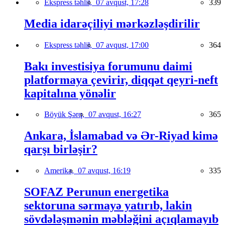
Ekspress təhlil,
07 avqust, 17:28
339
Media idarəçiliyi mərkəzləşdirilir
Ekspress təhlil,
07 avqust, 17:00
364
Bakı investisiya forumunu daimi
platformaya çevirir, diqqət qeyri-neft
kapitalına yönəlir
Böyük Şərq,
07 avqust, 16:27
365
Ankara, İslamabad və Ər-Riyad kimə
qarşı birləşir?
Amerika,
07 avqust, 16:19
335
SOFAZ Perunun energetika
sektoruna sərmayə yatırıb, lakin
sövdələşmənin məbləğini açıqlamayıb