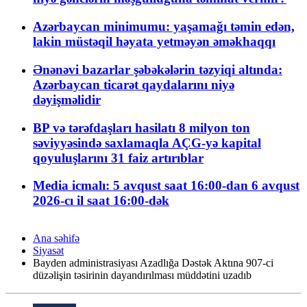
Azərbaycan minimumu: yaşamağı təmin edən,
lakin müstəqil həyata yetməyən əməkhaqqı
Ənənəvi bazarlar şəbəkələrin təzyiqi altında:
Azərbaycan ticarət qaydalarını niyə
dəyişməlidir
BP və tərəfdaşları hasilatı 8 milyon ton
səviyyəsində saxlamaqla AÇG-yə kapital
qoyuluşlarını 31 faiz artırıblar
Media icmalı: 5 avqust saat 16:00-dan 6 avqust
2026-cı il saat 16:00-dək
Ana səhifə
Siyasət
Bayden administrasiyası Azadlığa Dəstək Aktına 907-ci
düzəlişin təsirinin dayandırılması müddətini uzadıb