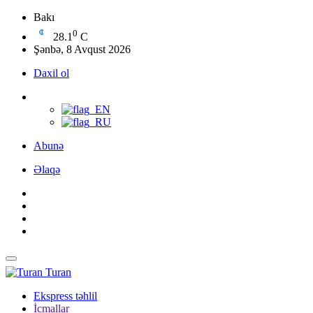
Bakı
0
28.1
C
Şənbə, 8 Avqust 2026
Daxil ol
Abunə
Əlaqə
Turan
Ekspress təhlil
İcmallar