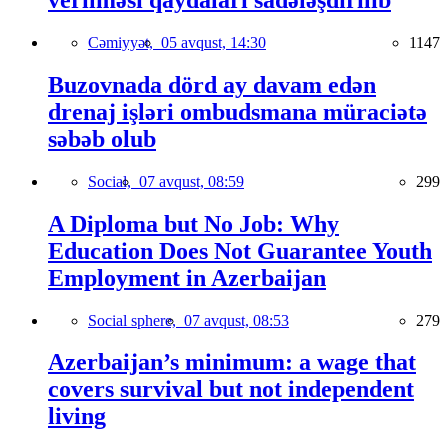
verilməsi qaydaları sadələşdirilib
Cəmiyyət,
05 avqust, 14:30
1147
Buzovnada dörd ay davam edən
drenaj işləri ombudsmana müraciətə
səbəb olub
Social,
07 avqust, 08:59
299
A Diploma but No Job: Why
Education Does Not Guarantee Youth
Employment in Azerbaijan
Social sphere,
07 avqust, 08:53
279
Azerbaijan’s minimum: a wage that
covers survival but not independent
living