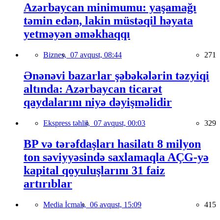
Azərbaycan minimumu: yaşamağı
təmin edən, lakin müstəqil həyata
yetməyən əməkhaqqı
Biznes,
07 avqust, 08:44
271
Ənənəvi bazarlar şəbəkələrin təzyiqi
altında: Azərbaycan ticarət
qaydalarını niyə dəyişməlidir
Ekspress təhlil,
07 avqust, 00:03
329
BP və tərəfdaşları hasilatı 8 milyon
ton səviyyəsində saxlamaqla AÇG-yə
kapital qoyuluşlarını 31 faiz
artırıblar
Media İcmalı,
06 avqust, 15:09
415