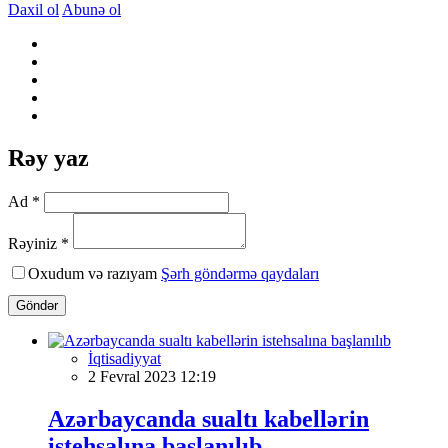
Daxil ol
Abunə ol
Rəy yaz
Ad *
Rəyiniz *
Oxudum və razıyam
Şərh göndərmə qaydaları
Göndər
İqtisadiyyat
2 Fevral 2023 12:19
Azərbaycanda sualtı kabellərin
istehsalına başlanılıb