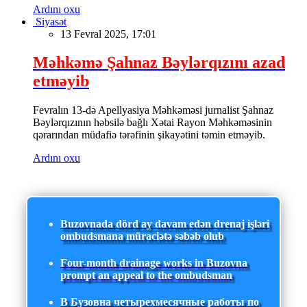
Ardını oxu
Siyasət
13 Fevral 2025, 17:01
Məhkəmə Şahnaz Bəylərqızını azad
etməyib
Fevralın 13-də Apellyasiya Məhkəməsi jurnalist Şahnaz
Bəylərqızının həbsilə bağlı Xətai Rayon Məhkəməsinin
qərarından müdafiə tərəfinin şikayətini təmin etməyib.
Ardını oxu
Buzovnada dörd ay davam edən drenaj işləri
ombudsmana müraciətə səbəb olub
Four-month drainage works in Buzovna
prompt an appeal to the ombudsman
В Бузовна четырехмесячные работы по