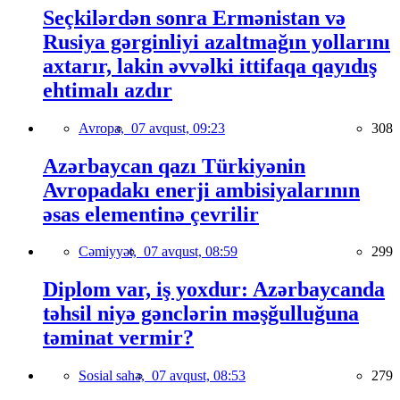
Seçkilərdən sonra Ermənistan və
Rusiya gərginliyi azaltmağın yollarını
axtarır, lakin əvvəlki ittifaqa qayıdış
ehtimalı azdır
Avropa,
07 avqust, 09:23
308
Azərbaycan qazı Türkiyənin
Avropadakı enerji ambisiyalarının
əsas elementinə çevrilir
Cəmiyyət,
07 avqust, 08:59
299
Diplom var, iş yoxdur: Azərbaycanda
təhsil niyə gənclərin məşğulluğuna
təminat vermir?
Sosial sahə,
07 avqust, 08:53
279