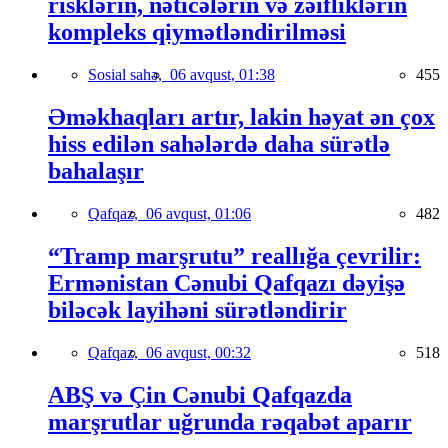
risklərin, nəticələrin və zəifliklərin
kompleks qiymətləndirilməsi
Sosial sahə,
06 avqust, 01:38
455
Əməkhaqları artır, lakin həyat ən çox
hiss edilən sahələrdə daha sürətlə
bahalaşır
Qafqaz,
06 avqust, 01:06
482
“Tramp marşrutu” reallığa çevrilir:
Ermənistan Cənubi Qafqazı dəyişə
biləcək layihəni sürətləndirir
Qafqaz,
06 avqust, 00:32
518
ABŞ və Çin Cənubi Qafqazda
marşrutlar uğrunda rəqabət aparır