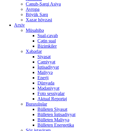
Cənub-Şərqi Asiya
Avropa
Böyük Şərq
Xəzər hövzəsi
Arxiv
Müsahibə
Sual-cavab
Çətin sual
Bizimkiler
Xəbərlər
Siyasət
Cəmiyyət
İqtisadiyyat
Maliyyə
Enerji
Dünyada
Mədəniyyət
Foto sessiyalar
Aktual Reportaj
Buraxılışlar
Bülleten Siyasət
Bülleten İqtisadiyyat
Bülleten Maliyyə
Bülleten Energetika
Söz istəyirəm