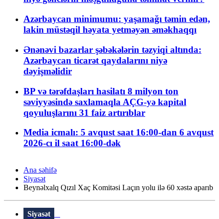
Azərbaycan minimumu: yaşamağı təmin edən,
lakin müstəqil həyata yetməyən əməkhaqqı
Ənənəvi bazarlar şəbəkələrin təzyiqi altında:
Azərbaycan ticarət qaydalarını niyə
dəyişməlidir
BP və tərəfdaşları hasilatı 8 milyon ton
səviyyəsində saxlamaqla AÇG-yə kapital
qoyuluşlarını 31 faiz artırıblar
Media icmalı: 5 avqust saat 16:00-dan 6 avqust
2026-cı il saat 16:00-dək
Ana səhifə
Siyasət
Beynəlxalq Qızıl Xaç Komitəsi Laçın yolu ilə 60 xəstə aparıb
Siyasət