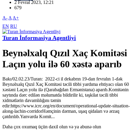
2 Fevral 2023, 12:21
679
A-
A
A+
EN
RU
Turan İnformasiya Agentliyi
Beynəlxalq Qızıl Xaç Komitəsi
Laçın yolu ilə 60 xəstə aparıb
Bakı/02.02.23/Turan: 2022-ci il dekabrın 19-dan fevralın 1-dək
Beynəlxalq Qızıl Xaç Komitəsi təcili tibbi yardıma ehtiyacı olan 60
xəstəni Laçın yolu ilə (Qarabağdan Ermənistana) aparıb.Komitənin
saytında dərc edilən məlumatda bildirilir ki, təşkilat təcili tibbi
xidmətlərin davamlılığını təmin
edir:https://www.icrc.org/en/document/operational-update-situation-
along-lachin-corridorHəmçinin dərman, uşaq qidaları və ərzaq
çatdırılıb.Yanvarda Komit...
Daha çox oxumaq üçün daxil olun və ya abunə olun