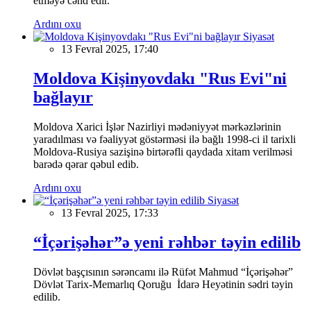
etməyə cəhd edir.
Ardını oxu
Siyasət
13 Fevral 2025, 17:40
Moldova Kişinyovdakı "Rus Evi"ni
bağlayır
Moldova Xarici İşlər Nazirliyi mədəniyyət mərkəzlərinin
yaradılması və fəaliyyət göstərməsi ilə bağlı 1998-ci il tarixli
Moldova-Rusiya sazişinə birtərəfli qaydada xitam verilməsi
barədə qərar qəbul edib.
Ardını oxu
Siyasət
13 Fevral 2025, 17:33
“İçərişəhər”ə yeni rəhbər təyin edilib
Dövlət başçısının sərəncamı ilə Rüfət Mahmud “İçərişəhər”
Dövlət Tarix-Memarlıq Qoruğu İdarə Heyətinin sədri təyin
edilib.