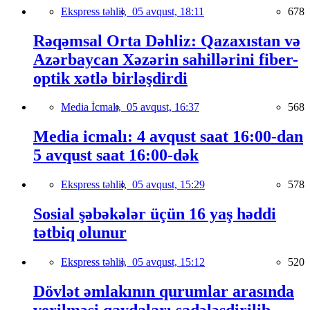
Ekspress təhlil,
05 avqust, 18:11
678
Rəqəmsal Orta Dəhliz: Qazaxıstan və
Azərbaycan Xəzərin sahillərini fiber-
optik xətlə birləşdirdi
Media İcmalı,
05 avqust, 16:37
568
Media icmalı: 4 avqust saat 16:00-dan
5 avqust saat 16:00-dək
Ekspress təhlil,
05 avqust, 15:29
578
Sosial şəbəkələr üçün 16 yaş həddi
tətbiq olunur
Ekspress təhlil,
05 avqust, 15:12
520
Dövlət əmlakının qurumlar arasında