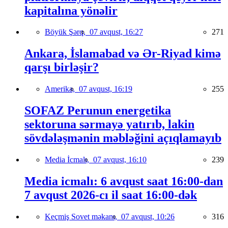
kapitalına yönəlir
Böyük Şərq,
07 avqust, 16:27
271
Ankara, İslamabad və Ər-Riyad kimə
qarşı birləşir?
Amerika,
07 avqust, 16:19
255
SOFAZ Perunun energetika
sektoruna sərmayə yatırıb, lakin
sövdələşmənin məbləğini açıqlamayıb
Media İcmalı,
07 avqust, 16:10
239
Media icmalı: 6 avqust saat 16:00-dan
7 avqust 2026-cı il saat 16:00-dək
Keçmiş Sovet məkanı,
07 avqust, 10:26
316