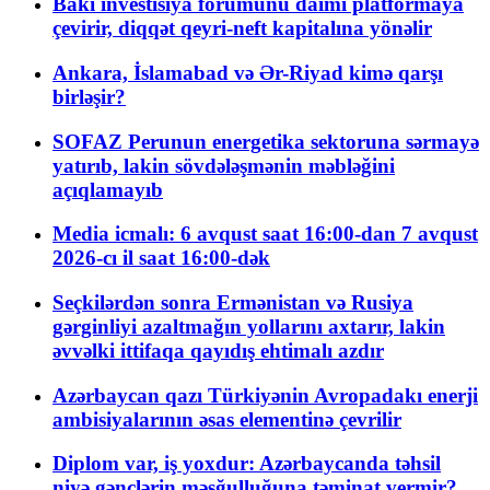
Bakı investisiya forumunu daimi platformaya
çevirir, diqqət qeyri-neft kapitalına yönəlir
Ankara, İslamabad və Ər-Riyad kimə qarşı
birləşir?
SOFAZ Perunun energetika sektoruna sərmayə
yatırıb, lakin sövdələşmənin məbləğini
açıqlamayıb
Media icmalı: 6 avqust saat 16:00-dan 7 avqust
2026-cı il saat 16:00-dək
Seçkilərdən sonra Ermənistan və Rusiya
gərginliyi azaltmağın yollarını axtarır, lakin
əvvəlki ittifaqa qayıdış ehtimalı azdır
Azərbaycan qazı Türkiyənin Avropadakı enerji
ambisiyalarının əsas elementinə çevrilir
Diplom var, iş yoxdur: Azərbaycanda təhsil
niyə gənclərin məşğulluğuna təminat vermir?