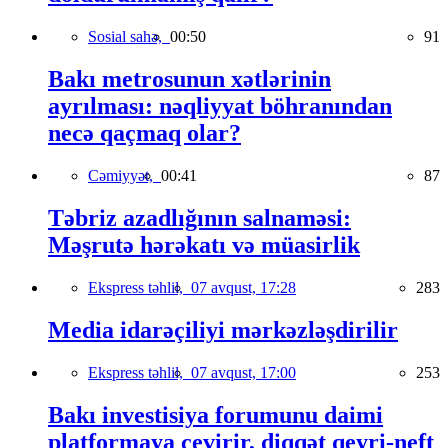
Sosial sahə,
00:50
91
Bakı metrosunun xətlərinin
ayrılması: nəqliyyat böhranından
necə qaçmaq olar?
Cəmiyyət,
00:41
87
Təbriz azadlığının salnaməsi:
Məşrutə hərəkatı və müasirlik
Ekspress təhlil,
07 avqust, 17:28
283
Media idarəçiliyi mərkəzləşdirilir
Ekspress təhlil,
07 avqust, 17:00
253
Bakı investisiya forumunu daimi
platformaya çevirir, diqqət qeyri-neft