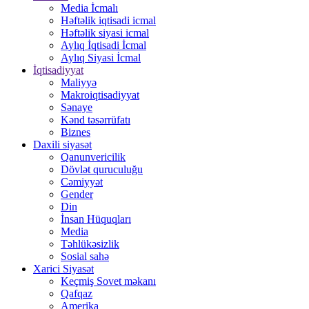
Media İcmalı
Həftəlik iqtisadi icmal
Həftəlik siyasi icmal
Aylıq İqtisadi İcmal
Aylıq Siyasi İcmal
İqtisadiyyat
Maliyyə
Makroiqtisadiyyat
Sənaye
Kənd təsərrüfatı
Biznes
Daxili siyasət
Qanunvericilik
Dövlət quruculuğu
Cəmiyyət
Gender
Din
İnsan Hüquqları
Media
Təhlükəsizlik
Sosial sahə
Xarici Siyasət
Keçmiş Sovet məkanı
Qafqaz
Amerika