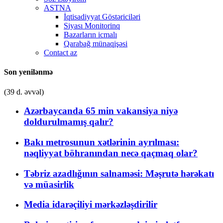
ASTNA
İqtisadiyyat Göstəriciləri
Siyası Monitorinq
Bazarların icmalı
Qarabağ münaqişəsi
Contact az
Son yenilənmə
(39 d. əvvəl)
Azərbaycanda 65 min vakansiya niyə
doldurulmamış qalır?
Bakı metrosunun xətlərinin ayrılması:
nəqliyyat böhranından necə qaçmaq olar?
Təbriz azadlığının salnaməsi: Məşrutə hərəkatı
və müasirlik
Media idarəçiliyi mərkəzləşdirilir