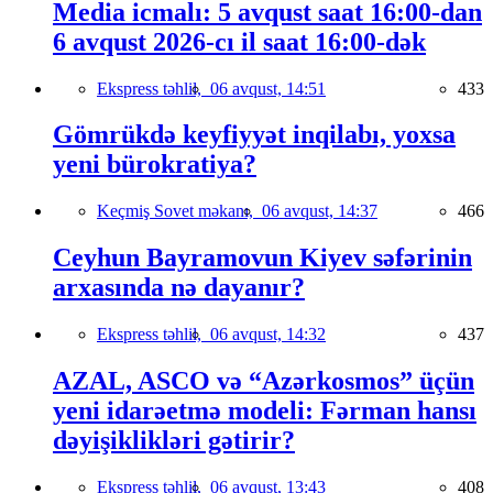
Media icmalı: 5 avqust saat 16:00-dan
6 avqust 2026-cı il saat 16:00-dək
Ekspress təhlil,
06 avqust, 14:51
433
Gömrükdə keyfiyyət inqilabı, yoxsa
yeni bürokratiya?
Keçmiş Sovet məkanı,
06 avqust, 14:37
466
Ceyhun Bayramovun Kiyev səfərinin
arxasında nə dayanır?
Ekspress təhlil,
06 avqust, 14:32
437
AZAL, ASCO və “Azərkosmos” üçün
yeni idarəetmə modeli: Fərman hansı
dəyişiklikləri gətirir?
Ekspress təhlil,
06 avqust, 13:43
408