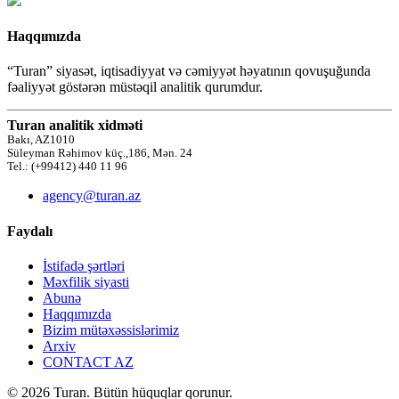
Haqqımızda
“Turan” siyasət, iqtisadiyyat və cəmiyyət həyatının qovuşuğunda
fəaliyyət göstərən müstəqil analitik qurumdur.
Turan analitik xidməti
Bakı, AZ1010
Süleyman Rəhimov küç.,186, Mən. 24
Tel.: (+99412) 440 11 96
agency@turan.az
Faydalı
İstifadə şərtləri
Məxfilik siyasti
Abunə
Haqqımızda
Bizim mütəxəssislərimiz
Arxiv
CONTACT AZ
© 2026 Turan. Bütün hüquqlar qorunur.