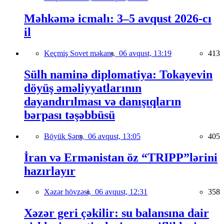
Məhkəmə icmalı: 3–5 avqust 2026-cı
il
Keçmiş Sovet məkanı,
06 avqust, 13:19
413
Sülh naminə diplomatiya: Tokayevin
döyüş əməliyyatlarının
dayandırılması və danışıqların
bərpası təşəbbüsü
Böyük Şərq,
06 avqust, 13:05
405
İran və Ermənistan öz “TRIPP”lərini
hazırlayır
Xəzər hövzəsi,
06 avqust, 12:31
358
Xəzər geri çəkilir: su balansına dair