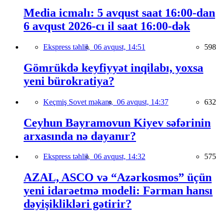
Media icmalı: 5 avqust saat 16:00-dan
6 avqust 2026-cı il saat 16:00-dək
Ekspress təhlil,
06 avqust, 14:51
598
Gömrükdə keyfiyyət inqilabı, yoxsa
yeni bürokratiya?
Keçmiş Sovet məkanı,
06 avqust, 14:37
632
Ceyhun Bayramovun Kiyev səfərinin
arxasında nə dayanır?
Ekspress təhlil,
06 avqust, 14:32
575
AZAL, ASCO və “Azərkosmos” üçün
yeni idarəetmə modeli: Fərman hansı
dəyişiklikləri gətirir?