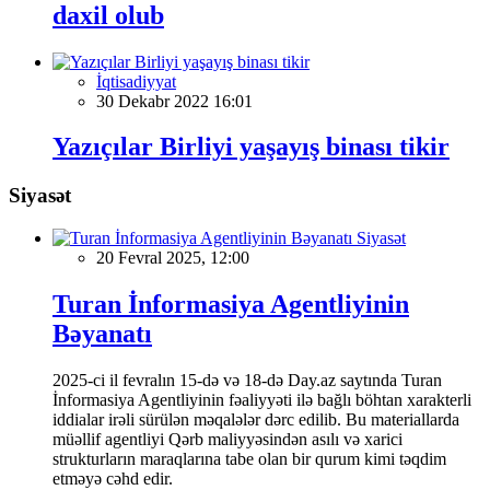
daxil olub
İqtisadiyyat
30 Dekabr 2022 16:01
Yazıçılar Birliyi yaşayış binası tikir
Siyasət
Siyasət
20 Fevral 2025, 12:00
Turan İnformasiya Agentliyinin
Bəyanatı
2025-ci il fevralın 15-də və 18-də Day.az saytında Turan
İnformasiya Agentliyinin fəaliyyəti ilə bağlı böhtan xarakterli
iddialar irəli sürülən məqalələr dərc edilib. Bu materiallarda
müəllif agentliyi Qərb maliyyəsindən asılı və xarici
strukturların maraqlarına tabe olan bir qurum kimi təqdim
etməyə cəhd edir.