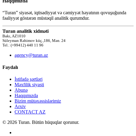
Haqqımızda
“Turan” siyasət, iqtisadiyyat və cəmiyyət həyatının qovuşuğunda
fəaliyyət göstərən müstəqil analitik qurumdur.
Turan analitik xidməti
Bakı, AZ1010
Süleyman Rəhimov küç.,186, Mən. 24
Tel.: (+99412) 440 11 96
agency@turan.az
Faydalı
İstifadə şərtləri
Məxfilik siyasti
Abunə
Haqqımızda
Bizim mütəxəssislərimiz
Arxiv
CONTACT AZ
© 2026 Turan. Bütün hüquqlar qorunur.