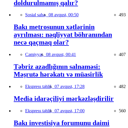
doldurulmamış qalır?
Sosial sahə,
08 avqust, 00:50
493
Bakı metrosunun xətlərinin
ayrılması: nəqliyyat böhranından
necə qaçmaq olar?
Cəmiyyət,
08 avqust, 00:41
407
Təbriz azadlığının salnaməsi:
Məşrutə hərəkatı və müasirlik
Ekspress təhlil,
07 avqust, 17:28
482
Media idarəçiliyi mərkəzləşdirilir
Ekspress təhlil,
07 avqust, 17:00
560
Bakı investisiya forumunu daimi