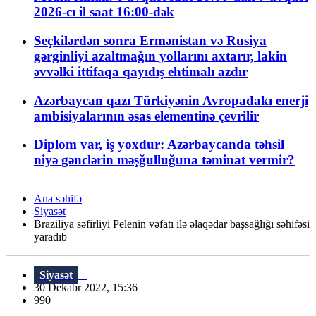
2026-cı il saat 16:00-dək
Seçkilərdən sonra Ermənistan və Rusiya
gərginliyi azaltmağın yollarını axtarır, lakin
əvvəlki ittifaqa qayıdış ehtimalı azdır
Azərbaycan qazı Türkiyənin Avropadakı enerji
ambisiyalarının əsas elementinə çevrilir
Diplom var, iş yoxdur: Azərbaycanda təhsil
niyə gənclərin məşğulluğuna təminat vermir?
Ana səhifə
Siyasət
Braziliya səfirliyi Pelenin vəfatı ilə əlaqədar başsağlığı səhifəsi
yaradıb
Siyasət
30 Dekabr 2022, 15:36
990