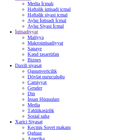
Media İcmalı
Həftəlik iqtisadi icmal
Həftəlik siyasi icmal
Aylıq İqtisadi İcmal
Aylıq Siyasi İcmal
İqtisadiyyat
Maliyyə
Makroiqtisadiyyat
Sənaye
Kənd təsərrüfatı
Biznes
Daxili siyasət
Qanunvericilik
Dövlət quruculuğu
Cəmiyyət
Gender
Din
İnsan Hüquqları
Media
Təhlükəsizlik
Sosial sahə
Xarici Siyasət
Keçmiş Sovet məkanı
Qafqaz
Amerika