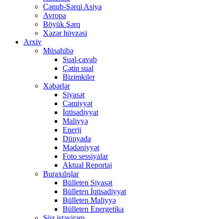
Cənub-Şərqi Asiya
Avropa
Böyük Şərq
Xəzər hövzəsi
Arxiv
Müsahibə
Sual-cavab
Çətin sual
Bizimkiler
Xəbərlər
Siyasət
Cəmiyyət
İqtisadiyyat
Maliyyə
Enerji
Dünyada
Mədəniyyət
Foto sessiyalar
Aktual Reportaj
Buraxılışlar
Bülleten Siyasət
Bülleten İqtisadiyyat
Bülleten Maliyyə
Bülleten Energetika
Söz istəyirəm