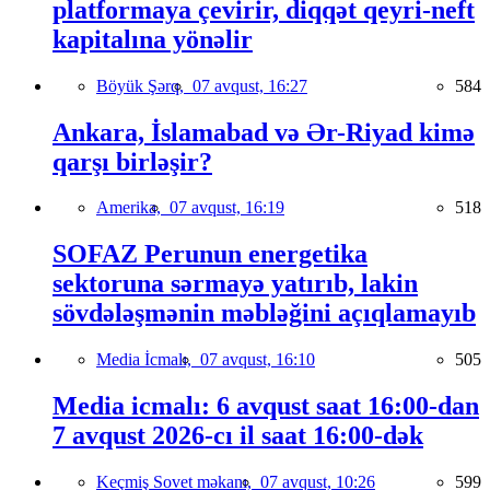
platformaya çevirir, diqqət qeyri-neft
kapitalına yönəlir
Böyük Şərq,
07 avqust, 16:27
584
Ankara, İslamabad və Ər-Riyad kimə
qarşı birləşir?
Amerika,
07 avqust, 16:19
518
SOFAZ Perunun energetika
sektoruna sərmayə yatırıb, lakin
sövdələşmənin məbləğini açıqlamayıb
Media İcmalı,
07 avqust, 16:10
505
Media icmalı: 6 avqust saat 16:00-dan
7 avqust 2026-cı il saat 16:00-dək
Keçmiş Sovet məkanı,
07 avqust, 10:26
599