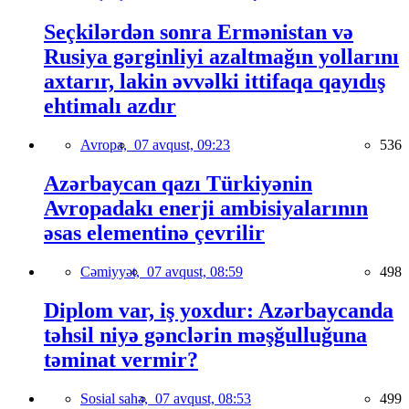
Seçkilərdən sonra Ermənistan və
Rusiya gərginliyi azaltmağın yollarını
axtarır, lakin əvvəlki ittifaqa qayıdış
ehtimalı azdır
Avropa,
07 avqust, 09:23
536
Azərbaycan qazı Türkiyənin
Avropadakı enerji ambisiyalarının
əsas elementinə çevrilir
Cəmiyyət,
07 avqust, 08:59
498
Diplom var, iş yoxdur: Azərbaycanda
təhsil niyə gənclərin məşğulluğuna
təminat vermir?
Sosial sahə,
07 avqust, 08:53
499