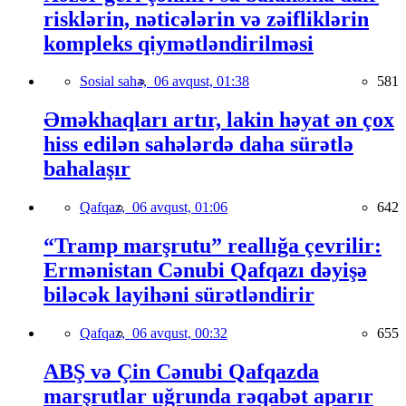
risklərin, nəticələrin və zəifliklərin
kompleks qiymətləndirilməsi
Sosial sahə,
06 avqust, 01:38
581
Əməkhaqları artır, lakin həyat ən çox
hiss edilən sahələrdə daha sürətlə
bahalaşır
Qafqaz,
06 avqust, 01:06
642
“Tramp marşrutu” reallığa çevrilir:
Ermənistan Cənubi Qafqazı dəyişə
biləcək layihəni sürətləndirir
Qafqaz,
06 avqust, 00:32
655
ABŞ və Çin Cənubi Qafqazda
marşrutlar uğrunda rəqabət aparır