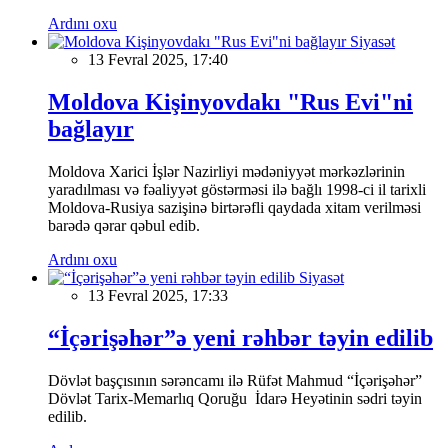
Ardını oxu
Siyasət
13 Fevral 2025, 17:40
Moldova Kişinyovdakı "Rus Evi"ni
bağlayır
Moldova Xarici İşlər Nazirliyi mədəniyyət mərkəzlərinin
yaradılması və fəaliyyət göstərməsi ilə bağlı 1998-ci il tarixli
Moldova-Rusiya sazişinə birtərəfli qaydada xitam verilməsi
barədə qərar qəbul edib.
Ardını oxu
Siyasət
13 Fevral 2025, 17:33
“İçərişəhər”ə yeni rəhbər təyin edilib
Dövlət başçısının sərəncamı ilə Rüfət Mahmud “İçərişəhər”
Dövlət Tarix-Memarlıq Qoruğu İdarə Heyətinin sədri təyin
edilib.