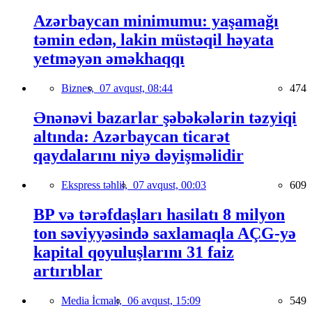
Azərbaycan minimumu: yaşamağı
təmin edən, lakin müstəqil həyata
yetməyən əməkhaqqı
Biznes,
07 avqust, 08:44
474
Ənənəvi bazarlar şəbəkələrin təzyiqi
altında: Azərbaycan ticarət
qaydalarını niyə dəyişməlidir
Ekspress təhlil,
07 avqust, 00:03
609
BP və tərəfdaşları hasilatı 8 milyon
ton səviyyəsində saxlamaqla AÇG-yə
kapital qoyuluşlarını 31 faiz
artırıblar
Media İcmalı,
06 avqust, 15:09
549