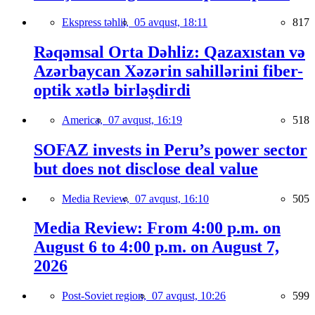
Ekspress təhlil,
05 avqust, 18:11
817
Rəqəmsal Orta Dəhliz: Qazaxıstan və
Azərbaycan Xəzərin sahillərini fiber-
optik xətlə birləşdirdi
America,
07 avqust, 16:19
518
SOFAZ invests in Peru’s power sector
but does not disclose deal value
Media Review,
07 avqust, 16:10
505
Media Review: From 4:00 p.m. on
August 6 to 4:00 p.m. on August 7,
2026
Post-Soviet region,
07 avqust, 10:26
599