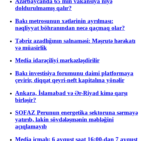
Azərbaycanda 65 min vakansiya niyə
doldurulmamış qalır?
Bakı metrosunun xətlərinin ayrılması:
nəqliyyat böhranından necə qaçmaq olar?
Təbriz azadlığının salnaməsi: Məşrutə hərəkatı
və müasirlik
Media idarəçiliyi mərkəzləşdirilir
Bakı investisiya forumunu daimi platformaya
çevirir, diqqət qeyri-neft kapitalına yönəlir
Ankara, İslamabad və Ər-Riyad kimə qarşı
birləşir?
SOFAZ Perunun energetika sektoruna sərmayə
yatırıb, lakin sövdələşmənin məbləğini
açıqlamayıb
Media icmalı: 6 avqust saat 16:00-dan 7 avqust