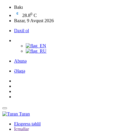
Bakı
0
28.8
C
Bazar, 9 Avqust 2026
Daxil ol
Abunə
Əlaqə
Turan
Ekspress təhlil
İcmallar