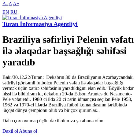
A-
A
A+
EN
RU
Turan İnformasiya Agentliyi
Braziliya səfirliyi Pelenin vəfatı
ilə əlaqədar başsağlığı səhifəsi
yaradıb
Bakı/30.12.22/Turan: Dekabrın 30-da Braziliyanın Azərbaycandakı
səfirliyi görkəmli futbolçu Pelenin vəfatı ilə əlaqədar başsağlığı
vermək üçün xatirə səhifəsinin yaradıldığını elan edib.“Böyük kədər
hissi ilə bildirirəm ki, dekabrın 29-da Edson Arantes du Nasimento-
Pele vəfat etdi. 1980-ci ildə 20-ci əsrin idmançısı seçilən Pele 1958,
1962 və 1970-ci illərdə Braziliya futbol komandasının tərkibində
üçqat dünya çempionu olub və bir çox qurumlar...
Daha çox oxumaq üçün daxil olun və ya abunə olun
Daxil ol
Abunə ol