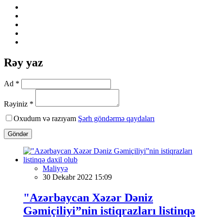
Rəy yaz
Ad *
Rəyiniz *
Oxudum və razıyam
Şərh göndərmə qaydaları
Göndər
Maliyyə
30 Dekabr 2022 15:09
"Azərbaycan Xəzər Dəniz
Gəmiçiliyi”nin istiqrazları listinqə