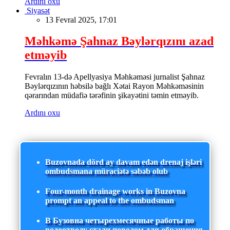
Ardını oxu
Siyasət
13 Fevral 2025, 17:01
Məhkəmə Şahnaz Bəylərqızını azad
etməyib
Fevralın 13-də Apellyasiya Məhkəməsi jurnalist Şahnaz
Bəylərqızının həbsilə bağlı Xətai Rayon Məhkəməsinin
qərarından müdafiə tərəfinin şikayətini təmin etməyib.
Ardını oxu
Buzovnada dörd ay davam edən drenaj işləri
ombudsmana müraciətə səbəb olub
Four-month drainage works in Buzovna
prompt an appeal to the ombudsman
В Бузовна четырехмесячные работы по
водоотводу стали поводом для обращения