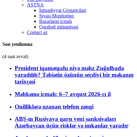
ASTNA
İqtisadiyyat Göstəriciləri
Siyası Monitorinq
Bazarların icmalı
Qarabağ münaqişəsi
Contact az
Son yenilənmə
(4 saat əvvəl)
Prezident iqamətgahı niyə məhz Zuğulbada
yaradılıb? Təbiətin özünün seçdiyi bir məkanın
tarixçəsi
Məhkəmə icmalı: 6–7 avqust 2026-cı il
Onilliklərə uzanan telefon zəngi
ABŞ-ın Rusiyaya qarşı yeni sanksiyaları
Azərbaycan üçün risklər və imkanlar yaradır