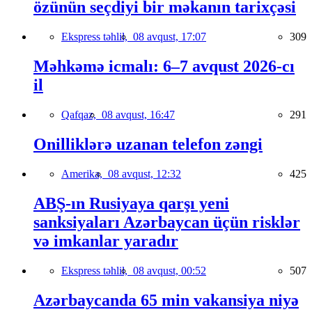
özünün seçdiyi bir məkanın tarixçəsi
Ekspress təhlil,
08 avqust, 17:07
309
Məhkəmə icmalı: 6–7 avqust 2026-cı
il
Qafqaz,
08 avqust, 16:47
291
Onilliklərə uzanan telefon zəngi
Amerika,
08 avqust, 12:32
425
ABŞ-ın Rusiyaya qarşı yeni
sanksiyaları Azərbaycan üçün risklər
və imkanlar yaradır
Ekspress təhlil,
08 avqust, 00:52
507
Azərbaycanda 65 min vakansiya niyə