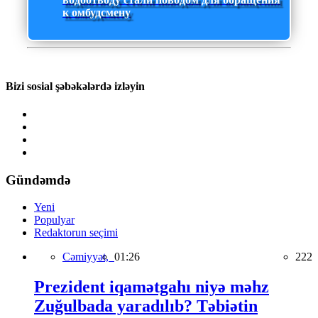
к омбудсмену
Bizi sosial şəbəkələrdə izləyin
Gündəmdə
Yeni
Populyar
Redaktorun seçimi
Cəmiyyət,
01:26
222
Prezident iqamətgahı niyə məhz
Zuğulbada yaradılıb? Təbiətin