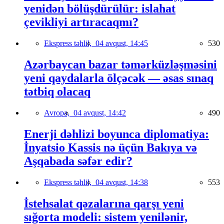
yenidən bölüşdürülür: islahat
çevikliyi artıracaqmı?
Ekspress təhlil,
04 avqust, 14:45
530
Azərbaycan bazar təmərküzləşməsini
yeni qaydalarla ölçəcək — əsas sınaq
tətbiq olacaq
Avropa,
04 avqust, 14:42
490
Enerji dəhlizi boyunca diplomatiya:
İnyatsio Kassis nə üçün Bakıya və
Aşqabada səfər edir?
Ekspress təhlil,
04 avqust, 14:38
553
İstehsalat qəzalarına qarşı yeni
sığorta modeli: sistem yenilənir,