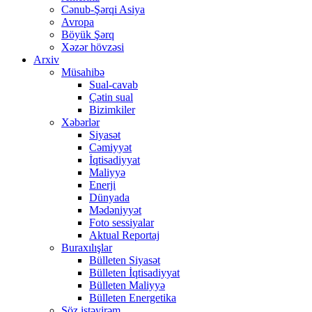
Cənub-Şərqi Asiya
Avropa
Böyük Şərq
Xəzər hövzəsi
Arxiv
Müsahibə
Sual-cavab
Çətin sual
Bizimkiler
Xəbərlər
Siyasət
Cəmiyyət
İqtisadiyyat
Maliyyə
Enerji
Dünyada
Mədəniyyət
Foto sessiyalar
Aktual Reportaj
Buraxılışlar
Bülleten Siyasət
Bülleten İqtisadiyyat
Bülleten Maliyyə
Bülleten Energetika
Söz istəyirəm