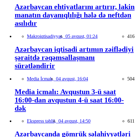
Azərbaycan ehtiyatlarını artırır, lakin
manatın dayanıqlılığı hələ də neftdən
asılıdır
Makroiqtisadiyyat,
05 avqust, 01:24
416
Azərbaycan iqtisadi artımın zəiflədiyi
şəraitdə rəqəmsallaşmanı
sürətləndirir
Media İcmalı,
04 avqust, 16:04
504
Media icmalı: Avqustun 3-ü saat
16:00-dan avqustun 4-ü saat 16:00-
dək
Ekspress təhlil,
04 avqust, 14:50
611
Azərbaycanda gömrük səlahiyyətləri