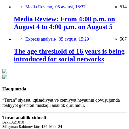
Media Review,
05 avqust, 16:37
514
Media Review: From 4:00 p.m. on
August 4 to 4:00 p.m. on August 5
Express analysis,
05 avqust, 15:29
507
The age threshold of 16 years is being
introduced for social networks
Haqqımızda
“Turan” siyasət, iqtisadiyyat və cəmiyyət həyatının qovuşuğunda
fəaliyyət göstərən müstəqil analitik qurumdur.
Turan analitik xidməti
Bakı, AZ1010
Süleyman Rəhimov küç.,186, Mən. 24