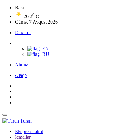
Bakı
0
26.2
C
Cümə, 7 Avqust 2026
Daxil ol
Abunə
Əlaqə
Turan
Ekspress təhlil
İcmallar