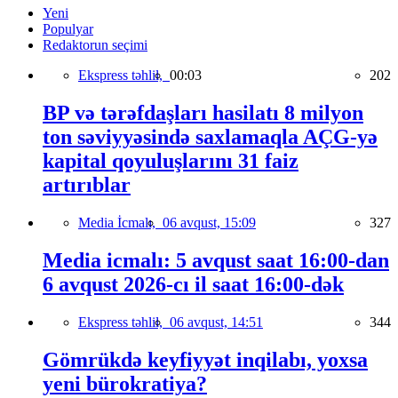
Yeni
Populyar
Redaktorun seçimi
Ekspress təhlil,
00:03
202
BP və tərəfdaşları hasilatı 8 milyon
ton səviyyəsində saxlamaqla AÇG-yə
kapital qoyuluşlarını 31 faiz
artırıblar
Media İcmalı,
06 avqust, 15:09
327
Media icmalı: 5 avqust saat 16:00-dan
6 avqust 2026-cı il saat 16:00-dək
Ekspress təhlil,
06 avqust, 14:51
344
Gömrükdə keyfiyyət inqilabı, yoxsa
yeni bürokratiya?