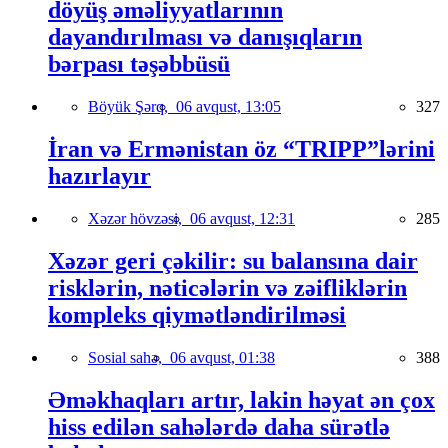
döyüş əməliyyatlarının
dayandırılması və danışıqların
bərpası təşəbbüsü
Böyük Şərq,
06 avqust, 13:05
327
İran və Ermənistan öz “TRIPP”lərini
hazırlayır
Xəzər hövzəsi,
06 avqust, 12:31
285
Xəzər geri çəkilir: su balansına dair
risklərin, nəticələrin və zəifliklərin
kompleks qiymətləndirilməsi
Sosial sahə,
06 avqust, 01:38
388
Əməkhaqları artır, lakin həyat ən çox
hiss edilən sahələrdə daha sürətlə