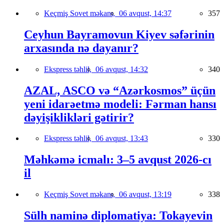
Keçmiş Sovet məkanı,
06 avqust, 14:37
357
Ceyhun Bayramovun Kiyev səfərinin
arxasında nə dayanır?
Ekspress təhlil,
06 avqust, 14:32
340
AZAL, ASCO və “Azərkosmos” üçün
yeni idarəetmə modeli: Fərman hansı
dəyişiklikləri gətirir?
Ekspress təhlil,
06 avqust, 13:43
330
Məhkəmə icmalı: 3–5 avqust 2026-cı
il
Keçmiş Sovet məkanı,
06 avqust, 13:19
338
Sülh naminə diplomatiya: Tokayevin