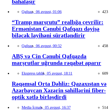
bahalaşır
Qafqaz,
06 avqust, 01:06
423
“Tramp marşrutu” reallığa çevrilir:
Ermənistan Cənubi Qafqazı dəyişə
biləcək layihəni sürətləndirir
Qafqaz,
06 avqust, 00:32
458
ABŞ və Çin Cənubi Qafqazda
marşrutlar uğrunda rəqabət aparır
Ekspress təhlil,
05 avqust, 18:11
609
Rəqəmsal Orta Dəhliz: Qazaxıstan və
Azərbaycan Xəzərin sahillərini fiber-
optik xətlə birləşdirdi
Media İcmalı,
05 avqust, 16:37
514