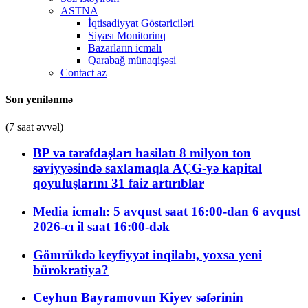
ASTNA
İqtisadiyyat Göstəriciləri
Siyası Monitorinq
Bazarların icmalı
Qarabağ münaqişəsi
Contact az
Son yenilənmə
(7 saat əvvəl)
BP və tərəfdaşları hasilatı 8 milyon ton
səviyyəsində saxlamaqla AÇG-yə kapital
qoyuluşlarını 31 faiz artırıblar
Media icmalı: 5 avqust saat 16:00-dan 6 avqust
2026-cı il saat 16:00-dək
Gömrükdə keyfiyyət inqilabı, yoxsa yeni
bürokratiya?
Ceyhun Bayramovun Kiyev səfərinin