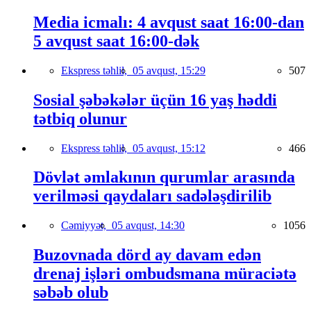
Media icmalı: 4 avqust saat 16:00-dan
5 avqust saat 16:00-dək
Ekspress təhlil,
05 avqust, 15:29
507
Sosial şəbəkələr üçün 16 yaş həddi
tətbiq olunur
Ekspress təhlil,
05 avqust, 15:12
466
Dövlət əmlakının qurumlar arasında
verilməsi qaydaları sadələşdirilib
Cəmiyyət,
05 avqust, 14:30
1056
Buzovnada dörd ay davam edən
drenaj işləri ombudsmana müraciətə
səbəb olub