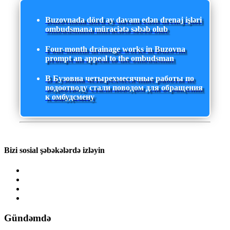
Buzovnada dörd ay davam edən drenaj işləri
ombudsmana müraciətə səbəb olub
Four-month drainage works in Buzovna
prompt an appeal to the ombudsman
В Бузовна четырехмесячные работы по
водоотводу стали поводом для обращения
к омбудсмену
Bizi sosial şəbəkələrdə izləyin
Gündəmdə