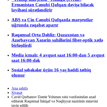
Ermənistan Cənubi Qafqazı dəyişə biləcək
layihəni sürətləndirir
ABŞ və Çin Cənubi Qafqazda marşrutlar
uğrunda rəqabət aparır
Rəqəmsal Orta Dəhliz: Qazaxıstan və
Azərbaycan Xəzərin sahillərini fiber-optik xətlə
birləşdirdi
Media icmalı: 4 avqust saat 16:00-dan 5 avqust
saat 16:00-dək
Sosial şəbəkələr üçün 16 yaş həddi tətbiq
olunur
Ana səhifə
Siyasət
Cavid Qurbanov Dəmir Yolunun rəisi vəzifəsindən azad
edilərək Rəqəmsal İnkişaf və Nəqliyyat nazirinin müavini
təyin edilib