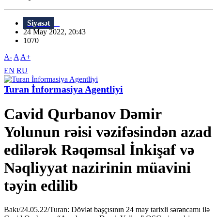
Siyasət
24 May 2022, 20:43
1070
A-
A
A+
EN
RU
Turan İnformasiya Agentliyi
Cavid Qurbanov Dəmir
Yolunun rəisi vəzifəsindən azad
edilərək Rəqəmsal İnkişaf və
Nəqliyyat nazirinin müavini
təyin edilib
Bakı/24.05.22/Turan: Dövlət başçısının 24 may tarixli sərəncamı ilə