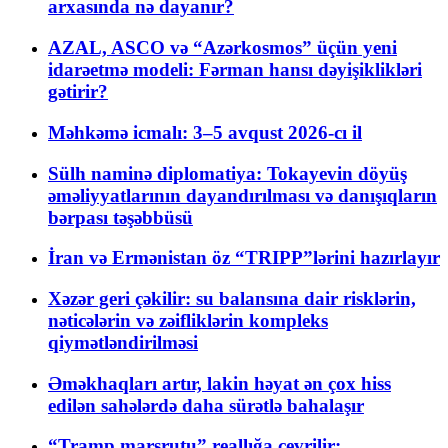
arxasında nə dayanır?
AZAL, ASCO və “Azərkosmos” üçün yeni
idarəetmə modeli: Fərman hansı dəyişiklikləri
gətirir?
Məhkəmə icmalı: 3–5 avqust 2026-cı il
Sülh naminə diplomatiya: Tokayevin döyüş
əməliyyatlarının dayandırılması və danışıqların
bərpası təşəbbüsü
İran və Ermənistan öz “TRIPP”lərini hazırlayır
Xəzər geri çəkilir: su balansına dair risklərin,
nəticələrin və zəifliklərin kompleks
qiymətləndirilməsi
Əməkhaqları artır, lakin həyat ən çox hiss
edilən sahələrdə daha sürətlə bahalaşır
“Tramp marşrutu” reallığa çevrilir: