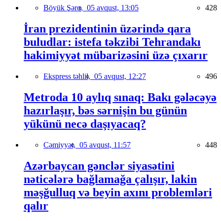
Böyük Şərq,
05 avqust, 13:05
428
İran prezidentinin üzərində qara
buludlar: istefa təkzibi Tehrandakı
hakimiyyət mübarizəsini üzə çıxarır
Ekspress təhlil,
05 avqust, 12:27
496
Metroda 10 aylıq sınaq: Bakı gələcəyə
hazırlaşır, bəs sərnişin bu günün
yükünü necə daşıyacaq?
Cəmiyyət,
05 avqust, 11:57
448
Azərbaycan gənclər siyasətini
nəticələrə bağlamağa çalışır, lakin
məşğulluq və beyin axını problemləri
qalır