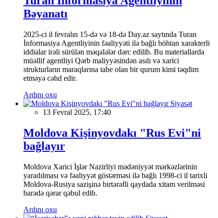
Turan İnformasiya Agentliyinin
Bəyanatı
2025-ci il fevralın 15-də və 18-də Day.az saytında Turan
İnformasiya Agentliyinin fəaliyyəti ilə bağlı böhtan xarakterli
iddialar irəli sürülən məqalələr dərc edilib. Bu materiallarda
müəllif agentliyi Qərb maliyyəsindən asılı və xarici
strukturların maraqlarına tabe olan bir qurum kimi təqdim
etməyə cəhd edir.
Ardını oxu
Siyasət
13 Fevral 2025, 17:40
Moldova Kişinyovdakı "Rus Evi"ni
bağlayır
Moldova Xarici İşlər Nazirliyi mədəniyyət mərkəzlərinin
yaradılması və fəaliyyət göstərməsi ilə bağlı 1998-ci il tarixli
Moldova-Rusiya sazişinə birtərəfli qaydada xitam verilməsi
barədə qərar qəbul edib.
Ardını oxu