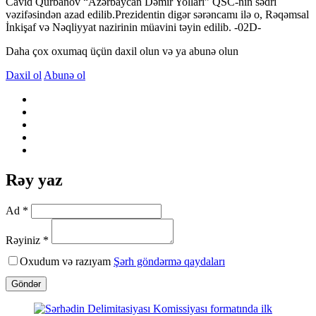
Cavid Qurbanov “Azərbaycan Dəmir Yolları” QSC-nin sədri
vəzifəsindən azad edilib.Prezidentin digər sərəncamı ilə o, Rəqəmsal
İnkişaf və Nəqliyyat nazirinin müavini təyin edilib. -02D-
Daha çox oxumaq üçün daxil olun və ya abunə olun
Daxil ol
Abunə ol
Rəy yaz
Ad *
Rəyiniz *
Oxudum və razıyam
Şərh göndərmə qaydaları
Göndər