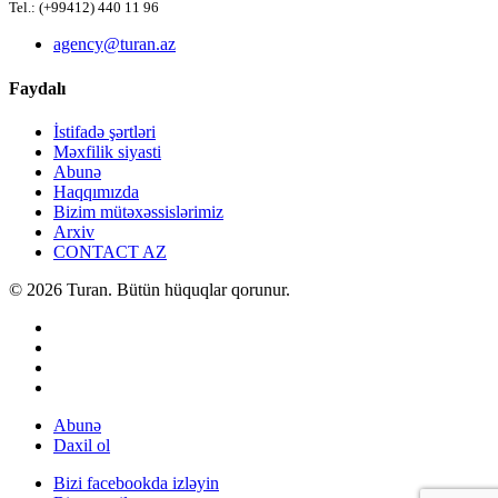
Tel.: (+99412) 440 11 96
agency@turan.az
Faydalı
İstifadə şərtləri
Məxfilik siyasti
Abunə
Haqqımızda
Bizim mütəxəssislərimiz
Arxiv
CONTACT AZ
© 2026 Turan. Bütün hüquqlar qorunur.
Abunə
Daxil ol
Bizi facebookda izləyin