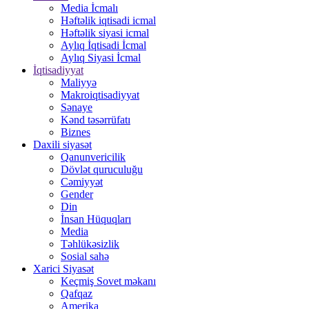
Media İcmalı
Həftəlik iqtisadi icmal
Həftəlik siyasi icmal
Aylıq İqtisadi İcmal
Aylıq Siyasi İcmal
İqtisadiyyat
Maliyyə
Makroiqtisadiyyat
Sənaye
Kənd təsərrüfatı
Biznes
Daxili siyasət
Qanunvericilik
Dövlət quruculuğu
Cəmiyyət
Gender
Din
İnsan Hüquqları
Media
Təhlükəsizlik
Sosial sahə
Xarici Siyasət
Keçmiş Sovet məkanı
Qafqaz
Amerika