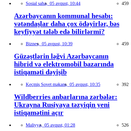
Sosial sahə,
05 avqust, 10:44
459
Azərbaycanın kommunal hesabı:
vətəndaşlar daha çox ödəyirlər, bəs
keyfiyyət tələb edə bilirlərmi?
Biznes,
05 avqust, 10:39
459
Güzəştlərin ləğvi Azərbaycanın
hibrid və elektromobil bazarında
istiqaməti dəyişib
Keçmiş Sovet məkanı,
05 avqust, 10:35
392
Wildberries anbarlarına zərbələr:
Ukrayna Rusiyaya təzyiqin yeni
istiqamətini açır
Maliyyə,
05 avqust, 01:28
526