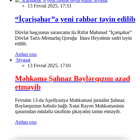
Siyasət
13 Fevral 2025, 17:33
“İçərişəhər”ə yeni rəhbər təyin edilib
Dövlət başçısının sərəncamı ilə Rüfət Mahmud “İçərişəhər”
Dövlət Tarix-Memarlıq Qoruğu İdarə Heyətinin sədri təyin
edilib.
Ardını oxu
Siyasət
13 Fevral 2025, 17:01
Məhkəmə Şahnaz Bəylərqızını azad
etməyib
Fevralın 13-də Apellyasiya Məhkəməsi jurnalist Şahnaz
Bəylərqızının həbsilə bağlı Xətai Rayon Məhkəməsinin
qərarından müdafiə tərəfinin şikayətini təmin etməyib.
Ardını oxu