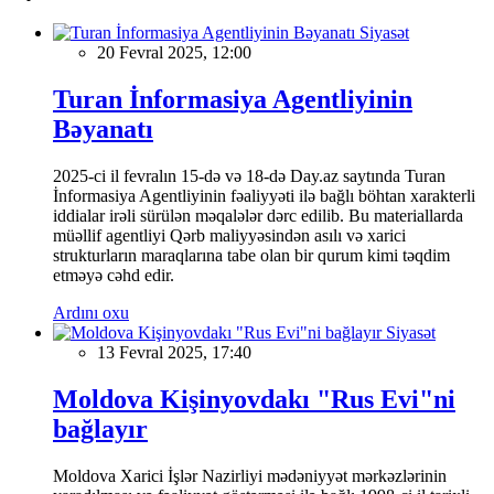
Siyasət
20 Fevral 2025, 12:00
Turan İnformasiya Agentliyinin
Bəyanatı
2025-ci il fevralın 15-də və 18-də Day.az saytında Turan
İnformasiya Agentliyinin fəaliyyəti ilə bağlı böhtan xarakterli
iddialar irəli sürülən məqalələr dərc edilib. Bu materiallarda
müəllif agentliyi Qərb maliyyəsindən asılı və xarici
strukturların maraqlarına tabe olan bir qurum kimi təqdim
etməyə cəhd edir.
Ardını oxu
Siyasət
13 Fevral 2025, 17:40
Moldova Kişinyovdakı "Rus Evi"ni
bağlayır
Moldova Xarici İşlər Nazirliyi mədəniyyət mərkəzlərinin