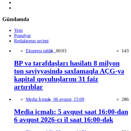
Gündəmdə
Yeni
Populyar
Redaktorun seçimi
Ekspress təhlil,
00:03
143
BP və tərəfdaşları hasilatı 8 milyon
ton səviyyəsində saxlamaqla AÇG-yə
kapital qoyuluşlarını 31 faiz
artırıblar
Media İcmalı,
06 avqust, 15:09
286
Media icmalı: 5 avqust saat 16:00-dan
6 avqust 2026-cı il saat 16:00-dək