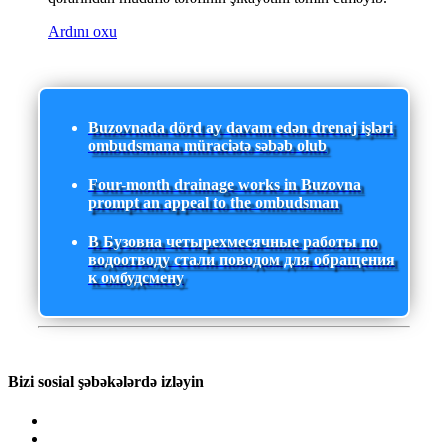
Ardını oxu
Buzovnada dörd ay davam edən drenaj işləri
ombudsmana müraciətə səbəb olub
Four-month drainage works in Buzovna
prompt an appeal to the ombudsman
В Бузовна четырехмесячные работы по
водоотводу стали поводом для обращения
к омбудсмену
Bizi sosial şəbəkələrdə izləyin