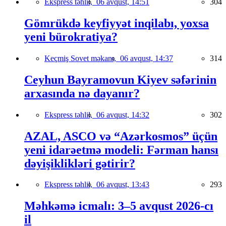
Ekspress təhlil,
06 avqust, 14:51
304
Gömrükdə keyfiyyət inqilabı, yoxsa
yeni bürokratiya?
Keçmiş Sovet məkanı,
06 avqust, 14:37
314
Ceyhun Bayramovun Kiyev səfərinin
arxasında nə dayanır?
Ekspress təhlil,
06 avqust, 14:32
302
AZAL, ASCO və “Azərkosmos” üçün
yeni idarəetmə modeli: Fərman hansı
dəyişiklikləri gətirir?
Ekspress təhlil,
06 avqust, 13:43
293
Məhkəmə icmalı: 3–5 avqust 2026-cı
il