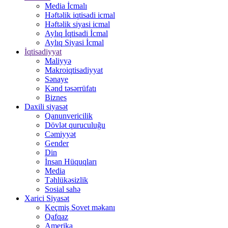
Media İcmalı
Həftəlik iqtisadi icmal
Həftəlik siyasi icmal
Aylıq İqtisadi İcmal
Aylıq Siyasi İcmal
İqtisadiyyat
Maliyyə
Makroiqtisadiyyat
Sənaye
Kənd təsərrüfatı
Biznes
Daxili siyasət
Qanunvericilik
Dövlət quruculuğu
Cəmiyyət
Gender
Din
İnsan Hüquqları
Media
Təhlükəsizlik
Sosial sahə
Xarici Siyasət
Keçmiş Sovet məkanı
Qafqaz
Amerika