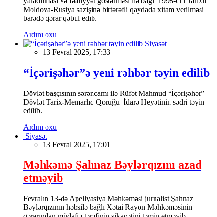
yaradılması və fəaliyyət göstərməsi ilə bağlı 1998-ci il tarixli
Moldova-Rusiya sazişinə birtərəfli qaydada xitam verilməsi
barədə qərar qəbul edib.
Ardını oxu
Siyasət
13 Fevral 2025, 17:33
“İçərişəhər”ə yeni rəhbər təyin edilib
Dövlət başçısının sərəncamı ilə Rüfət Mahmud “İçərişəhər”
Dövlət Tarix-Memarlıq Qoruğu İdarə Heyətinin sədri təyin
edilib.
Ardını oxu
Siyasət
13 Fevral 2025, 17:01
Məhkəmə Şahnaz Bəylərqızını azad
etməyib
Fevralın 13-də Apellyasiya Məhkəməsi jurnalist Şahnaz
Bəylərqızının həbsilə bağlı Xətai Rayon Məhkəməsinin
qərarından müdafiə tərəfinin şikayətini təmin etməyib.