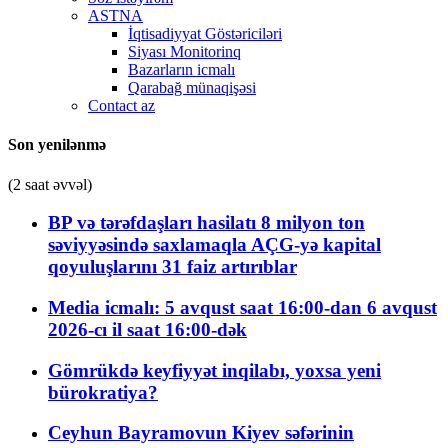
ASTNA
İqtisadiyyat Göstəriciləri
Siyası Monitorinq
Bazarların icmalı
Qarabağ münaqişəsi
Contact az
Son yenilənmə
(2 saat əvvəl)
BP və tərəfdaşları hasilatı 8 milyon ton
səviyyəsində saxlamaqla AÇG-yə kapital
qoyuluşlarını 31 faiz artırıblar
Media icmalı: 5 avqust saat 16:00-dan 6 avqust
2026-cı il saat 16:00-dək
Gömrükdə keyfiyyət inqilabı, yoxsa yeni
bürokratiya?
Ceyhun Bayramovun Kiyev səfərinin