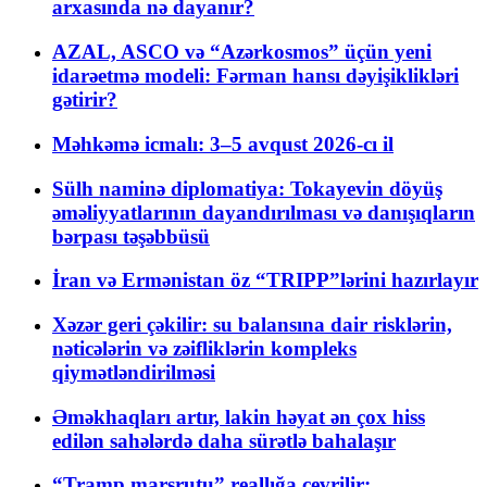
arxasında nə dayanır?
AZAL, ASCO və “Azərkosmos” üçün yeni
idarəetmə modeli: Fərman hansı dəyişiklikləri
gətirir?
Məhkəmə icmalı: 3–5 avqust 2026-cı il
Sülh naminə diplomatiya: Tokayevin döyüş
əməliyyatlarının dayandırılması və danışıqların
bərpası təşəbbüsü
İran və Ermənistan öz “TRIPP”lərini hazırlayır
Xəzər geri çəkilir: su balansına dair risklərin,
nəticələrin və zəifliklərin kompleks
qiymətləndirilməsi
Əməkhaqları artır, lakin həyat ən çox hiss
edilən sahələrdə daha sürətlə bahalaşır
“Tramp marşrutu” reallığa çevrilir: