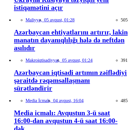
istiqamətini açır
Maliyyə,
05 avqust, 01:28
505
Azərbaycan ehtiyatlarını artırır, lakin
manatın dayanıqlılığı hələ də neftdən
asılıdır
Makroiqtisadiyyat,
05 avqust, 01:24
391
Azərbaycan iqtisadi artımın zəiflədiyi
şəraitdə rəqəmsallaşmanı
sürətləndirir
Media İcmalı,
04 avqust, 16:04
485
Media icmalı: Avqustun 3-ü saat
16:00-dan avqustun 4-ü saat 16:00-
dək