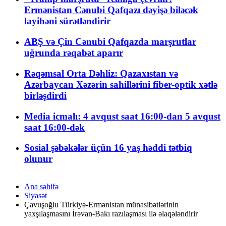
Ermənistan Cənubi Qafqazı dəyişə biləcək
layihəni sürətləndirir
ABŞ və Çin Cənubi Qafqazda marşrutlar
uğrunda rəqabət aparır
Rəqəmsal Orta Dəhliz: Qazaxıstan və
Azərbaycan Xəzərin sahillərini fiber-optik xətlə
birləşdirdi
Media icmalı: 4 avqust saat 16:00-dan 5 avqust
saat 16:00-dək
Sosial şəbəkələr üçün 16 yaş həddi tətbiq
olunur
Ana səhifə
Siyasət
Çavuşoğlu Türkiyə-Ermənistan münasibətlərinin
yaxşılaşmasını İrəvan-Bakı razılaşması ilə əlaqələndirir