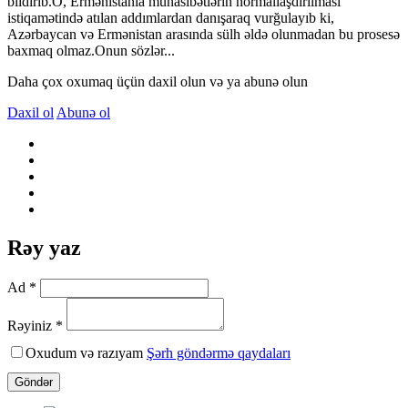
bildirib.O, Ermənistanla münasibətlərin normallaşdırılması
istiqamətində atılan addımlardan danışaraq vurğulayıb ki,
Azərbaycan və Ermənistan arasında sülh əldə olunmadan bu prosesə
baxmaq olmaz.Onun sözlər...
Daha çox oxumaq üçün daxil olun və ya abunə olun
Daxil ol
Abunə ol
Rəy yaz
Ad *
Rəyiniz *
Oxudum və razıyam
Şərh göndərmə qaydaları
Göndər