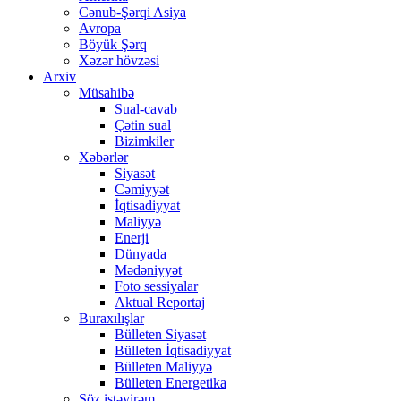
Cənub-Şərqi Asiya
Avropa
Böyük Şərq
Xəzər hövzəsi
Arxiv
Müsahibə
Sual-cavab
Çətin sual
Bizimkiler
Xəbərlər
Siyasət
Cəmiyyət
İqtisadiyyat
Maliyyə
Enerji
Dünyada
Mədəniyyət
Foto sessiyalar
Aktual Reportaj
Buraxılışlar
Bülleten Siyasət
Bülleten İqtisadiyyat
Bülleten Maliyyə
Bülleten Energetika
Söz istəyirəm