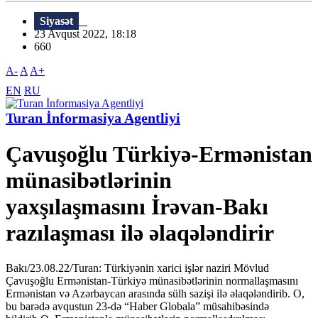
Siyasət
23 Avqust 2022, 18:18
660
A-
A
A+
EN
RU
Turan İnformasiya Agentliyi
Çavuşoğlu Türkiyə-Ermənistan
münasibətlərinin
yaxşılaşmasını İrəvan-Bakı
razılaşması ilə əlaqələndirir
Bakı/23.08.22/Turan: Türkiyənin xarici işlər naziri Mövlud
Çavuşoğlu Ermənistan-Türkiyə münasibətlərinin normallaşmasını
Ermənistan və Azərbaycan arasında sülh sazişi ilə əlaqələndirib. O,
bu barədə avqustun 23-də “Haber Globalа” müsahibəsində