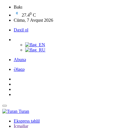
Bakı
0
27.4
C
Cümə, 7 Avqust 2026
Daxil ol
Abunə
Əlaqə
Turan
Ekspress təhlil
İcmallar