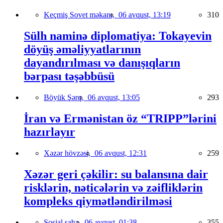
Keçmiş Sovet məkanı,
06 avqust, 13:19
310
Sülh naminə diplomatiya: Tokayevin
döyüş əməliyyatlarının
dayandırılması və danışıqların
bərpası təşəbbüsü
Böyük Şərq,
06 avqust, 13:05
293
İran və Ermənistan öz “TRIPP”lərini
hazırlayır
Xəzər hövzəsi,
06 avqust, 12:31
259
Xəzər geri çəkilir: su balansına dair
risklərin, nəticələrin və zəifliklərin
kompleks qiymətləndirilməsi
Sosial sahə,
06 avqust, 01:38
355