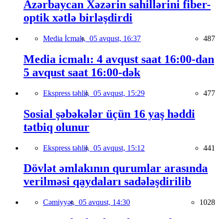
Azərbaycan Xəzərin sahillərini fiber-
optik xətlə birləşdirdi
Media İcmalı,
05 avqust, 16:37
487
Media icmalı: 4 avqust saat 16:00-dan
5 avqust saat 16:00-dək
Ekspress təhlil,
05 avqust, 15:29
477
Sosial şəbəkələr üçün 16 yaş həddi
tətbiq olunur
Ekspress təhlil,
05 avqust, 15:12
441
Dövlət əmlakının qurumlar arasında
verilməsi qaydaları sadələşdirilib
Cəmiyyət,
05 avqust, 14:30
1028