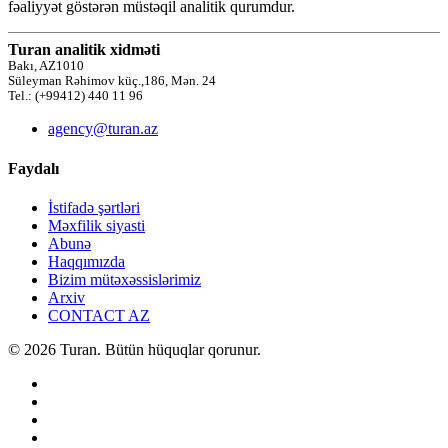
fəaliyyət göstərən müstəqil analitik qurumdur.
Turan analitik xidməti
Bakı, AZ1010
Süleyman Rəhimov küç.,186, Mən. 24
Tel.: (+99412) 440 11 96
agency@turan.az
Faydalı
İstifadə şərtləri
Məxfilik siyasti
Abunə
Haqqımızda
Bizim mütəxəssislərimiz
Arxiv
CONTACT AZ
© 2026 Turan. Bütün hüquqlar qorunur.