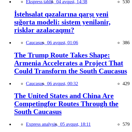
Ekspress təhlil,
04 avqust, 14:38
530
İstehsalat qəzalarına qarşı yeni
sığorta modeli: sistem yenilənir,
risklər azalacaqmı?
Caucasus,
06 avqust, 01:06
386
The Trump Route Takes Shape:
Armenia Accelerates a Project That
Could Transform the South Caucasus
Caucasus,
06 avqust, 00:32
429
The United States and China Are
Competingfor Routes Through the
South Caucasus
Express analysis,
05 avqust, 18:11
579