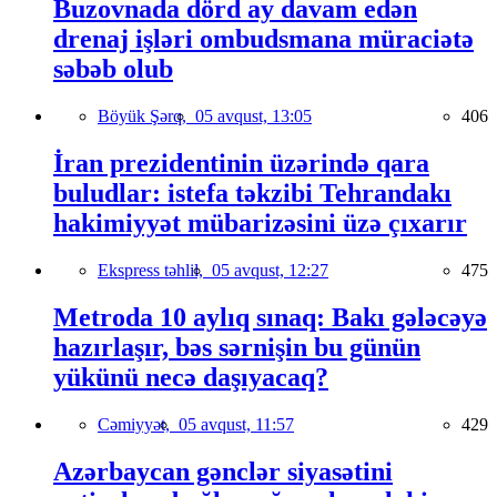
Buzovnada dörd ay davam edən
drenaj işləri ombudsmana müraciətə
səbəb olub
Böyük Şərq,
05 avqust, 13:05
406
İran prezidentinin üzərində qara
buludlar: istefa təkzibi Tehrandakı
hakimiyyət mübarizəsini üzə çıxarır
Ekspress təhlil,
05 avqust, 12:27
475
Metroda 10 aylıq sınaq: Bakı gələcəyə
hazırlaşır, bəs sərnişin bu günün
yükünü necə daşıyacaq?
Cəmiyyət,
05 avqust, 11:57
429
Azərbaycan gənclər siyasətini