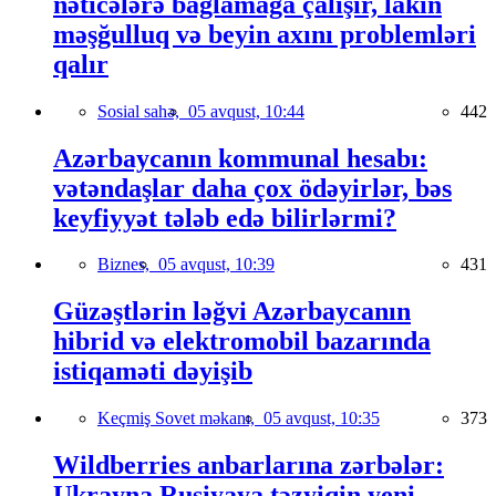
nəticələrə bağlamağa çalışır, lakin
məşğulluq və beyin axını problemləri
qalır
Sosial sahə,
05 avqust, 10:44
442
Azərbaycanın kommunal hesabı:
vətəndaşlar daha çox ödəyirlər, bəs
keyfiyyət tələb edə bilirlərmi?
Biznes,
05 avqust, 10:39
431
Güzəştlərin ləğvi Azərbaycanın
hibrid və elektromobil bazarında
istiqaməti dəyişib
Keçmiş Sovet məkanı,
05 avqust, 10:35
373
Wildberries anbarlarına zərbələr:
Ukrayna Rusiyaya təzyiqin yeni