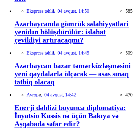
Ekspress təhlil,
04 avqust, 14:50
585
Azərbaycanda gömrük səlahiyyətləri
yenidən bölüşdürülür: islahat
çevikliyi artıracaqmı?
Ekspress təhlil,
04 avqust, 14:45
509
Azərbaycan bazar təmərküzləşməsini
yeni qaydalarla ölçəcək — əsas sınaq
tətbiq olacaq
Avropa,
04 avqust, 14:42
470
Enerji dəhlizi boyunca diplomatiya:
İnyatsio Kassis nə üçün Bakıya və
Aşqabada səfər edir?